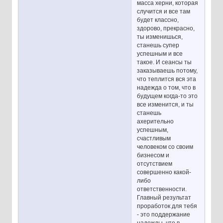
масса херни, которая
случится и все там
будет классно,
здорово, прекрасно,
ты изменишься,
станешь супер
успешным и все
такое. И сеансы ты
заказываешь потому,
что теплится вся эта
надежда о том, что в
будущем когда-то это
все изменится, и ты
станешь
ахерительно
успешным,
счастливым
человеком со своим
бизнесом и
отсутствием
совершенно какой-
либо
ответственности.
Главный результат
проработок для тебя
- это поддержание