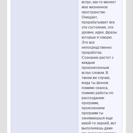
вслух, как-то меняет
мое жизненное
пространство.
Очищает,
прорабатывает все
эти состояния, эти
уровни, идеи, фразы
которые я говорю.
Это все
непосредственно
проработка.
Сознание растет с
каждым
произнесенным
вслух словом. В
твоем же случае,
когда ты фоном
помимо сеанса,
помимо работы по
рассозданию
программ,
прояснением
программ ты
занимаешься еще
какой-то херней, вот
выполняешь даже