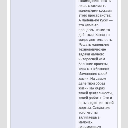
взаимодействовать
лишь с какими-то
маленькими кусками
этого пространства.
А маленькие куски —
это какие-то
процессы, какие-то
действия. Какая-то
микро деятельность.
Решать маленькие
технологические
задачи намного
интересней чем
большие проекты,
типа как в бизнесе.
Изменение своей
жизни. На самом
деле твой образ
жизни как образ
твоей деятельности,
твоей работы. Это и
есть следствие твоей
жертвы. Следствие
того, что ты
залипаешь в
мелочах.
Занимаешься