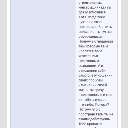
строительных
конструкциях как ты
сразу включился.
Хотя, когда тебе
нужно на свое
состояние обратить
внимание, ты тут же
отключаешься.
Почему в отношении
тем, которые тебе
нравятся тебе
хочется быть
включенным
сознанием. А в
отношении себя
самого, в отношении
своих проблем,
изменении своей
жизни ты сразу
отключаешься и хер
из тебя выудишь,
что-либо. Почему?
Потому, что с
пространством ты не
взаимодействуешь.
Тебе нравится