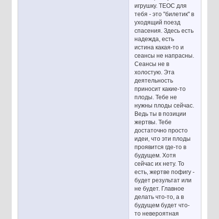
игрушку. ТЕОС для
тебя - это "билетик" в
уходящий поезд
спасения. Здесь есть
надежда, есть
истина какая-то и
сеансы не напрасны.
Сеансы не в
холостую. Эта
деятельность
приносит какие-то
плоды. Тебе не
нужны плоды сейчас.
Ведь ты в позиции
жертвы. Тебе
достаточно просто
идеи, что эти плоды
проявится где-то в
будущем. Хотя
сейчас их нету. То
есть, жертве пофигу -
будет результат или
не будет. Главное
делать что-то, а в
будущем будет что-
то невероятная