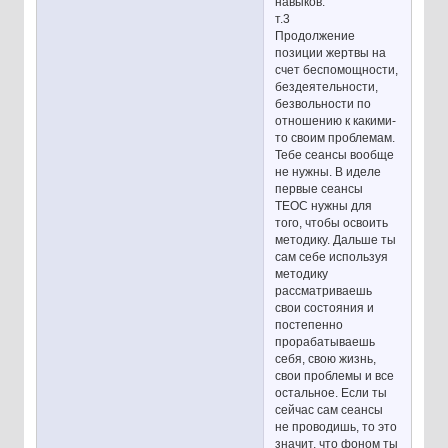
навыков.
т.3
Продолжение
позиции жертвы на
счет беспомощности,
бездеятельности,
безвольности по
отношению к какими-
то своим проблемам.
Тебе сеансы вообще
не нужны. В иделе
первые сеансы
ТЕОС нужны для
того, чтобы освоить
методику. Дальше ты
сам себе используя
методику
рассматриваешь
свои состояния и
постепенно
прорабатываешь
себя, свою жизнь,
свои проблемы и все
остальное. Если ты
сейчас сам сеансы
не проводишь, то это
значит, что фоном ты