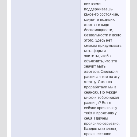
все время
поддерживаешь
какое-то состояние,
какую-то позицию
жертвы в виде
беспомощности,
безвольности и всего
этого. Здесь нет
смысла придумывать
метафоры и
эпитеты, чтобы
объяснить, что это
значит быть
жертвой. Сколько я
расписал тем на эту
жертву. Сколько
проработали мы в
сеансах. Но между
мною и тобою какая
разница? Вот я
сейчас проясняю у
тебя и проясняю у
себя. Причем
проясняю серьезно.
Каждое мое слово,
произнесенное