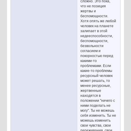
сложно. Это пока,
что не позиция
жертвы и
беспомощности.
Хотя опять же любой
человек на планете
залипает в этой
недееспособности,
беспомощности,
безвольности
согласием и
покорностью перед
какими-то
проблемами. Если
какие-то проблемы
ресурсный человек
может решать, то
менее ресурсные,
жертвенные
находятся в
положении "ничего с
ними поделать не
могу". Ты не можешь
себя изменить. Ты не
можешь изменить
свои чувства, свои
переживания, свои