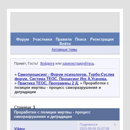
Форум
Участники
Правила
Поиск
Регистрация
Войти
Активные темы
Привет, Гость!
Войдите
или
зарегистрируйтесь
.
»
Самопроцесинг - Форум психологов. Турбо-Суслик
форум. Система ТЕОС. Процесинг Игр А.Усачева.
»
Практика ТЕОС. Программы 2 Д.
»
Проработки с
позиции жертвы - процесс саморазрушения и
деградации
Страница:
1
Проработки с позиции жертвы - процесс
саморазрушения и деградации
1
Поделиться
2023-09-06 15:07:08
Viktor