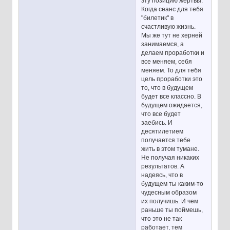
эту позицию жертвы.
Когда сеанс для тебя
"билетик" в
счастливую жизнь.
Мы же тут не херней
занимаемся, а
делаем проработки и
все меняем, себя
меняем. То для тебя
цель проработки это
то, что в будущем
будет все классно. В
будущем ожидается,
что все будет
заебись. И
десятилетием
получается тебе
жить в этом тумане.
Не получая никаких
результатов. А
надеясь, что в
будущем ты каким-то
чудесным образом
их получишь. И чем
раньше ты поймешь,
что это не так
работает, тем