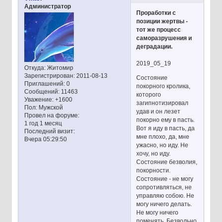
Администратор
Проработки с
позиции жертвы -
тот же процесс
саморазрушения и
деградации.
2019_05_19
Откуда:
Житомир
Зарегистрирован
: 2011-08-13
Состояние
Приглашений:
0
покорного кролика,
Сообщений:
11463
которого
Уважение:
+1600
загипнотизировал
Пол:
Мужской
удав и он лезет
Провел на форуме:
покорно ему в пасть.
1 год 1 месяц
Вот я иду в пасть, да
Последний визит:
мне плохо, да, мне
Вчера 05:29:50
ужасно, но иду. Не
хочу, но иду.
Состояние безволия,
покорности.
Состояние - не могу
сопротивляться, не
управляю собою. Не
могу ничего делать.
Не могу ничего
поменять. Безвольно