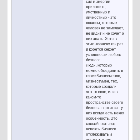
сил и энергии
приложить,
умственных и
личностных - это
нюансы, которые
человек не замечает,
не видит и не хочет о
них знать. Хотя в
этих нюансах как раз
и кроется секрет
успешности любого
бизнеса.
Люди, которых
можно объединить в
класс бизнесменов,
бизнесвумен, тех,
которые создали
что-то свое, или в
каком-то
пространстве своего
бизнеса вертятся - у
них всегда есть некая
особенность. Это
способность все
аспекты бизнеса
отслеживать и
держать в уме