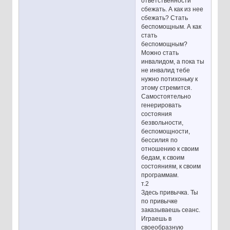
ответственности
сбежать. А как из нее
сбежать? Стать
беспомощным. А как
стать
беспомощным?
Можно стать
инвалидом, а пока ты
не инвалид тебе
нужно потихоньку к
этому стремится.
Самостоятельно
генерировать
состояния
безвольности,
беспомощности,
бессилия по
отношению к своим
бедам, к своим
состояниям, к своим
программам.
т.2
Здесь привычка. Ты
по привычке
заказываешь сеанс.
Играешь в
своеобразную