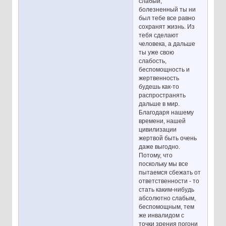
слабый,
болезненный ты ни
был тебе все равно
сохранят жизнь. Из
тебя сделают
человека, а дальше
ты уже свою
слабость,
беспомощность и
жертвенность
будешь как-то
распространять
дальше в мир.
Благодаря нашему
времени, нашей
цивилизации
жертвой быть очень
даже выгодно.
Потому, что
поскольку мы все
пытаемся сбежать от
ответственности - то
стать каким-нибудь
абсолютно слабым,
беспомощным, тем
же инвалидом с
точки зрения погони