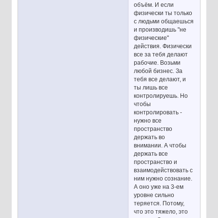
объём. И если
физически ты только
с людьми общаешься
и производишь "не
физические"
действия. Физически
все за тебя делают
рабочие. Возьми
любой бизнес. За
тебя все делают, и
ты лишь все
контролируешь. Но
чтобы
контролировать -
нужно все
пространство
держать во
внимании. А чтобы
держать все
пространство и
взаимодействовать с
ним нужно сознание.
А оно уже на 3-ем
уровне сильно
теряется. Потому,
что это тяжело, это