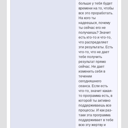
больше у тебя будет
времени на то, чтобы
все это проработать.
На кого ты
надеешься, почему
ты сейчас его не
получаешь? Значит
есть кто-то и что-то,
что распределяет
эти результаты. Есть
что-то, что не дает
тебе получить
результат прямо
сейчас. Не дает
изменить себя в
течении
сегодняшнего
сеанса. Если есть
что-то, значит какая-
то программа есть, в
которой ты активно
поддерживаешь все
процессы. И как раз-
таки эта программа
поддерживает в тебе
всю эту жертву и