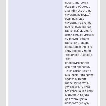
пространством, с
большим объемом
знаний и все это не
упускать из виду. А
если начнешь
упускать, то бизнес
начнет валится как
карточный домик. А
люди думают умом. А
ум рисует "общие
картинки", "общие
представления". По
типу фразы у меня
"все плохо”. Где под
"все"
подразумевается
две, три проблемы.
То же самое, как и с
бизнесом - что видит
человек? Видит
картинку: богатый,
уважаемый, у него
все классно, и я хочу
быть им. А то, что
для этого нужно
невероятную кучу