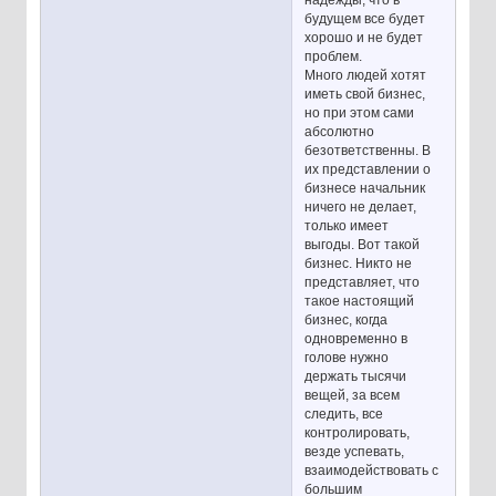
надежды, что в
будущем все будет
хорошо и не будет
проблем.
Много людей хотят
иметь свой бизнес,
но при этом сами
абсолютно
безответственны. В
их представлении о
бизнесе начальник
ничего не делает,
только имеет
выгоды. Вот такой
бизнес. Никто не
представляет, что
такое настоящий
бизнес, когда
одновременно в
голове нужно
держать тысячи
вещей, за всем
следить, все
контролировать,
везде успевать,
взаимодействовать с
большим