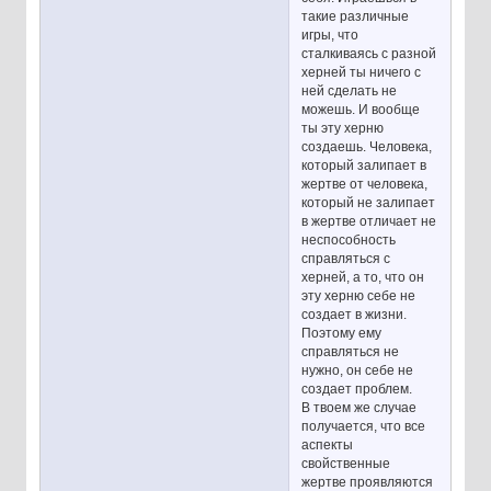
такие различные
игры, что
сталкиваясь с разной
херней ты ничего с
ней сделать не
можешь. И вообще
ты эту херню
создаешь. Человека,
который залипает в
жертве от человека,
который не залипает
в жертве отличает не
неспособность
справляться с
херней, а то, что он
эту херню себе не
создает в жизни.
Поэтому ему
справляться не
нужно, он себе не
создает проблем.
В твоем же случае
получается, что все
аспекты
свойственные
жертве проявляются