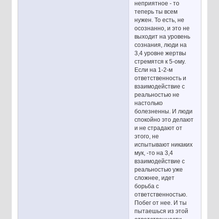
неприятное - то
теперь ты всем
нужен. То есть, не
осознанно, и это не
выходит на уровень
сознания, люди на
3,4 уровне жертвы
стремятся к 5-ому.
Если на 1-2-м
ответственность и
взаимодействие с
реальностью не
настолько
болезненны. И люди
спокойно это делают
и не страдают от
этого, не
испытывают никаких
мук, -то на 3,4
взаимодействие с
реальностью уже
сложнее, идет
борьба с
ответственностью.
Побег от нее. И ты
пытаешься из этой