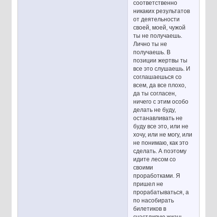
соответственно
никаких результатов
от деятельности
своей, моей, чужой
ты не получаешь.
Лично ты не
получаешь. В
позиции жертвы ты
все это слушаешь. И
соглашаешься со
всем, да все плохо,
да ты согласен,
ничего с этим особо
делать не буду,
останавливать не
буду все это, или не
хочу, или не могу, или
не понимаю, как это
сделать. А поэтому
идите лесом со
своими
проработками. Я
пришел не
прорабатываться, а
по насобирать
билетиков в