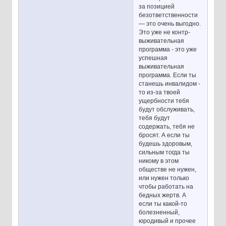
за позицией
безответственности
— это очень выгодно.
Это уже не контр-
выживательная
программа - это уже
успешная
выживательная
программа. Если ты
станешь инвалидом -
то из-за твоей
ущербности тебя
будут обслуживать,
тебя будут
содержать, тебя не
бросят. А если ты
будешь здоровым,
сильным тогда ты
никому в этом
обществе не нужен,
или нужен только
чтобы работать на
бедных жертв. А
если ты какой-то
болезненный,
юродивый и прочее