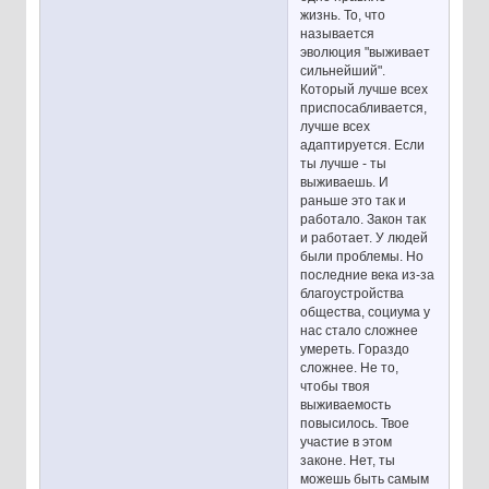
жизнь. То, что
называется
эволюция "выживает
сильнейший".
Который лучше всех
приспосабливается,
лучше всех
адаптируется. Если
ты лучше - ты
выживаешь. И
раньше это так и
работало. Закон так
и работает. У людей
были проблемы. Но
последние века из-за
благоустройства
общества, социума у
нас стало сложнее
умереть. Гораздо
сложнее. Не то,
чтобы твоя
выживаемость
повысилось. Твое
участие в этом
законе. Нет, ты
можешь быть самым