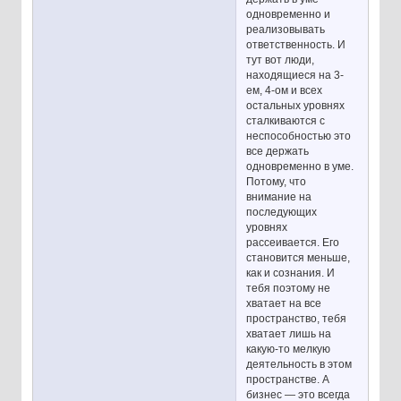
одновременно и
реализовывать
ответственность. И
тут вот люди,
находящиеся на 3-
ем, 4-ом и всех
остальных уровнях
сталкиваются с
неспособностью это
все держать
одновременно в уме.
Потому, что
внимание на
последующих
уровнях
рассеивается. Его
становится меньше,
как и сознания. И
тебя поэтому не
хватает на все
пространство, тебя
хватает лишь на
какую-то мелкую
деятельность в этом
пространстве. А
бизнес — это всегда