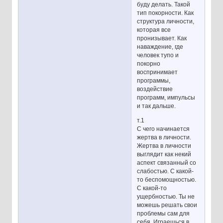
буду делать. Такой
тип покорности. Как
структура личности,
которая все
пронизывает. Как
наваждение, где
человек тупо и
покорно
воспринимает
программы,
воздействие
программ, импульсы
и так дальше.
т.1
С чего начинается
жертва в личности.
Жертва в личности
выглядит как некий
аспект связанный со
слабостью. С какой-
то беспомощностью.
С какой-то
ущербностью. Ты не
можешь решать свои
проблемы сам для
себя. Играешься в