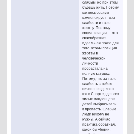
слабым, но при этом
будешь жить. Потому
как весь социум
компенсирует твои
слабости и твою
жертву. Поэтому
социализация — это
своеобразная
идеальная почва для
того, чтобы позиция
жертвы в
человеческой
личности
прорастала на
полную катушку.
Потому, что за твою
слабость с тобою
ничего не сделают
как в Спарте, где всех
хилых младенцев и
детей выбрасывали
в пропасть. Слабые
люди никому не
нужны. А сейчас
практика обратная,
какой бы убогий,