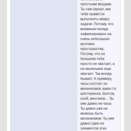
простыми вещами.
Ты сам сказал, как
тебе нравится
выполнять микро
задачи. Потому, что
внимание всегда
зафиксировано на
очень небольших
кусочках
пространства.
Потому, что на
большем тебя
просто не хватает, а
на маленькие еще
хватает. Так всегда
бывает. К примеру,
часы состоят из
механизмов, каких-то
шестеренок, болтов,
осей, винтиков… Ты
уже давно не часы.
Ты давно уже не
можешь быть
механизмом. Ты уже
давно один из
элементов этих