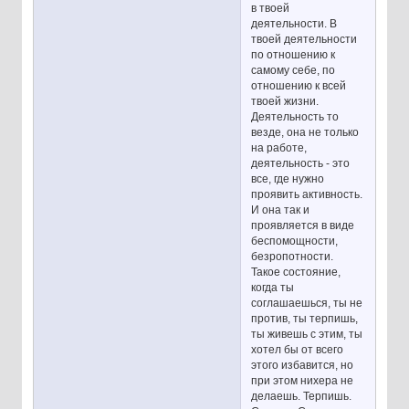
в твоей
деятельности. В
твоей деятельности
по отношению к
самому себе, по
отношению к всей
твоей жизни.
Деятельность то
везде, она не только
на работе,
деятельность - это
все, где нужно
проявить активность.
И она так и
проявляется в виде
беспомощности,
безропотности.
Такое состояние,
когда ты
соглашаешься, ты не
против, ты терпишь,
ты живешь с этим, ты
хотел бы от всего
этого избавится, но
при этом нихера не
делаешь. Терпишь.