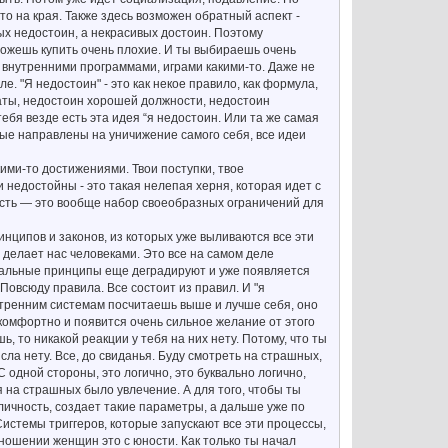
то на края. Также здесь возможен обратный аспект -
ых недостоин, а некрасивых достоин. Поэтому
 можешь купить очень плохие. И ты выбираешь очень
 внутренними программами, играми какими-то. Даже не
е. "Я недостоин" - это как некое правило, как формула,
аты, недостоин хорошей должности, недостоин
бя везде есть эта идея “я недостоин. Или та же самая
орые направлены на уничижение самого себя, все идеи
ими-то достижениями. Твои поступки, твое
 недостойны - это такая нелепая херня, которая идет с
ость — это вообще набор своеобразных ограничений для
нципов и законов, из которых уже выливаются все эти
о делает нас человеками. Это все на самом деле
оральные принципы еще деградируют и уже появляется
овсюду правила. Все состоит из правил. И "я
внутренним системам посчитаешь выше и лучше себя, оно
скомфортно и появится очень сильное желание от этого
, то никакой реакции у тебя на них нету. Потому, что ты
сла нету. Все, до свиданья. Буду смотреть на страшных,
С одной стороны, это логично, это буквально логично,
я на страшных было увлечение. А для того, чтобы ты
 личность, создает такие параметры, а дальше уже по
стемы триггеров, которые запускают все эти процессы,
отношении женщин это с юности. Как только ты начал