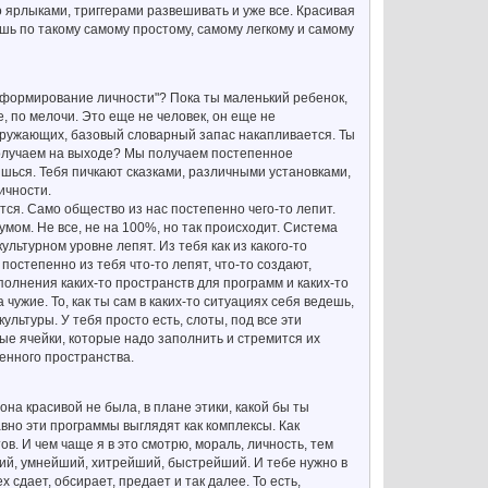
о ярлыками, триггерами развешивать и уже все. Красивая
шь по такому самому простому, самому легкому и самому
"формирование личности"? Пока ты маленький ребенок,
е, по мелочи. Это еще не человек, он еще не
кружающих, базовый словарный запас накапливается. Ты
получаем на выходе? Мы получаем постепенное
ишься. Тебя пичкают сказками, различными установками,
ичности.
тся. Само общество из нас постепенно чего-то лепит.
умом. Не все, не на 100%, но так происходит. Система
ультурном уровне лепят. Из тебя как из какого-то
 постепенно из тебя что-то лепят, что-то создают,
полнения каких-то пространств для программ и каких-то
а чужие. То, как ты сам в каких-то ситуациях себя ведешь,
льтуры. У тебя просто есть, слоты, под все эти
стые ячейки, которые надо заполнить и стремится их
енного пространства.
она красивой не была, в плане этики, какой бы ты
авно эти программы выглядят как комплексы. Как
в. И чем чаще я в это смотрю, мораль, личность, тем
ший, умнейший, хитрейший, быстрейший. И тебе нужно в
х сдает, обсирает, предает и так далее. То есть,