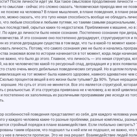
ости? После личности идет ум. Как такое смысловое продолжение личности —
м-то смыслам - сейчас это сложно сказать. Человеческая природа мне не позв
то не похоже на человека? В плане мышления, в плане поведения, в плане реак
ело, можно сказать, что это тупо некая способность вообще не обладать личн
то, что любым способом и любыми путями, но такими самыми рациональными,
ных последствий, скрытых каких-то недостатков. Приближение к машине, но в х
т. По идее до личности было некое сознание. Постепенно сознание при деград
еловечества. И это сознание оно постепенно деградирует, структурируется и
дин из этапов деградации существа в том виде, что ты в какой-то момент како
овать личность. Потому, что самого сознания уже не было и начались прогр
ства знакомая всем по истории начинается в тот момент, когда люди начинают
 не важно, что было до этого. Главное, что личность — это некая структура, к
 на все человечество какой-то ресурсный спад, деградация и у всех появила
то стало очень много дебильных поведенческих ситуаций. Но в целом получае
цивилизация на тот момент была намного здоровее, намного адекватнее чем с
 Сколько процентов вещей в его жизни были тупыми? Да 90%. Тупые нерацио
хорошие. Но суть от этого не меняется. Все это является структурой, котор
ь с реальностью. И эта структура привязана не к человеку, а ко всей цивили
и постепенно их заполняешь их различными программами уже исходя из того, 
ть.
бор особенностей поведения представляет из себя, для каждого человека уни
, что у каждого человека какие-то разные проблемки, разные комплексы, разны
ается стройный порядок в плане взаимодействия. Если глобально смотреть? 
ованы таким образом, что подошел ты к ней или не подошел, не важно, что т
то у нее в личности прописан. Это не она решает. Взаимодействие людей пол