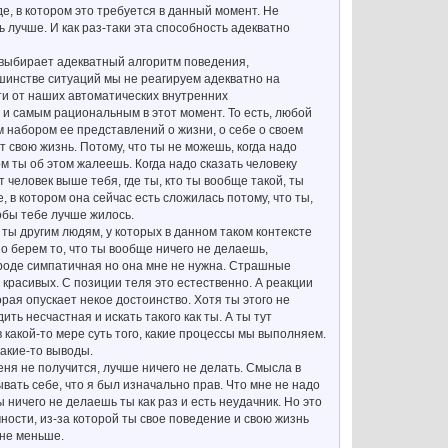
е, в котором это требуется в данный момент. Не
 лучше. И как раз-таки эта способность адекватно
 выбирает адекватный алгоритм поведения,
шинстве ситуаций мы не реагируем адекватно на
ти от наших автоматических внутренних
и самым рациональным в этот момент. То есть, любой
м набором ее представлений о жизни, о себе о своем
 свою жизнь. Потому, что ты не можешь, когда надо
ом ты об этом жалеешь. Когда надо сказать человеку
т человек выше тебя, где ты, кто ты вообще такой, ты
де, в котором она сейчас есть сложилась потому, что ты,
тобы тебе лучше жилось.
о ты другим людям, у которых в данном таком контексте
о берем то, что ты вообще ничего не делаешь,
 вроде симпатичная но она мне не нужна. Страшные
 красивых. С позиции теля это естественно. А реакции
орая опускает некое достоинство. Хотя ты этого не
ть несчастная и искать такого как ты. А ты тут
в какой-то мере суть того, какие процессы мы выполняем.
какие-то выводы.
 меня не получится, лучше ничего не делать. Смысла в
ывать себе, что я был изначально прав. Что мне не надо
 ничего не делаешь ты как раз и есть неудачник. Но это
ичности, из-за которой ты свое поведение и свою жизнь
 не меньше.