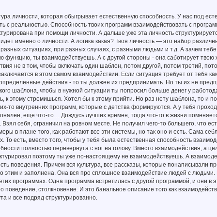
тура личности, которая обыгрывает естественную способность. У нас под е
ь с реальностью. Способность твоих программ взаимодействовать с программа
уктурирована при помощи личности. А дальше уже эта личность структурируетс
дет именно о личности. А логика какая? Твоя личность — это набор различн
разных ситуациях, при разных случаях, с разными людьми и т.д. А зачем теб
 функцию, ты взаимодействуешь. А с другой стороны - она саботирует твою 
вия не в том, чтобы включать один шаблон, потом другой, потом третий, пото
аключается в этом самом взаимодействии. Если ситуация требует от тебя каки
 определенные действия - то ты должен их предпринимать. Но ты их не пред
акого шаблона, чтобы в нужной ситуации ты попросил больше денег у работод
ь, к этому стремишься. Хотел бы к этому прийти. Но раз нету шаблона, то и п
ких-то внутренних программ, которые с детства формируются. А у тебя прохо
онален, еще что-то… Дождусь лучших времен, тогда что-то в жизни поменяется,
. Взял себя, ограничил на ровном месте. Не получил чего-то большего, что ес
еры в плане того, как работают все эти системы, но так оно и есть. Сама се
х. То есть, вместо того, чтобы у тебя была естественная способность взаим
обности полностью перевернута с ног на голову. Вместо взаимодействия, а цел
уктурировал поэтому ты уже по-настоящему не взаимодействуешь. А взаимод
ть поведения. Причем вся культура, все рассказы, которые понаписывали пр
о этим и заполнена. Она вся про сплошное взаимодействие людей с людьми. И
этих программах. Одна программа встретилась с другой программой, и они в э
то поведение, столкновение. И это банальное описание того как взаимодейст
та и все подряд структурированно.