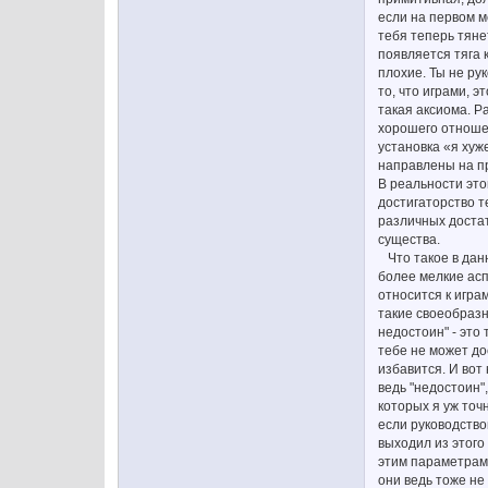
если на первом м
тебя теперь тяне
появляется тяга 
плохие. Ты не ру
то, что играми, 
такая аксиома. Р
хорошего отношен
установка «я хуж
направлены на п
В реальности это
достигаторство т
различных доста
существа.
Что такое в данн
более мелкие асп
относится к игр
такие своеобразн
недостоин" - это
тебе не может до
избавится. И вот
ведь "недостоин"
которых я уж точ
если руководство
выходил из этого
этим параметрам
они ведь тоже не