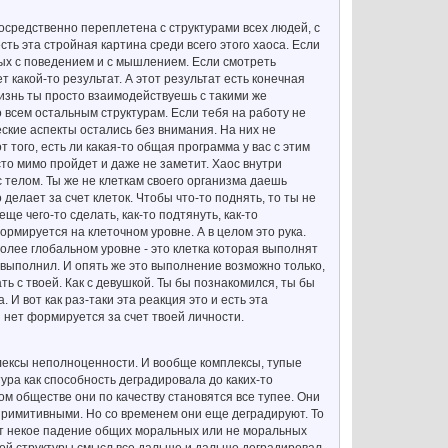
осредственно переплетена с структурами всех людей, с
ть эта стройная картина среди всего этого хаоса. Если
ных с поведением и с мышлением. Если смотреть
 какой-то результат. А этот результат есть конечная
жизнь ты просто взаимодействуешь с такими же
 всем остальным структурам. Если тебя на работу не
еские аспекты остались без внимания. На них не
 того, есть ли какая-то общая программа у вас с этим
осто мимо пройдет и даже не заметит. Хаос внутри
с телом. Ты же не клеткам своего организма даешь
делает за счет клеток. Чтобы что-то поднять, то ты не
е чего-то сделать, как-то подтянуть, как-то
рмируется на клеточном уровне. А в целом это рука.
олее глобальном уровне - это клетка которая выполнят
у выполнил. И опять же это выполнение возможно только,
ь с твоей. Как с девушкой. Ты бы познакомился, ты бы
 И вот как раз-таки эта реакция это и есть эта
и нет формируется за счет твоей личности.
плексы неполноценности. И вообще комплексы, тупые
тура как способность деградировала до каких-то
ом обществе они по качеству становятся все тупее. Они
 примитивными. Но со временем они еще деградируют. То
дит некое падение общих моральных или не моральных