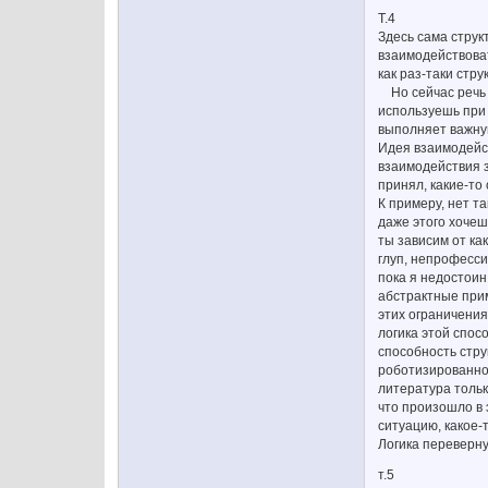
Т.4
Здесь сама струк
взаимодействоват
как раз-таки стр
Но сейчас речь и
используешь при 
выполняет важную
Идея взаимодейст
взаимодействия з
принял, какие-то
К примеру, нет т
даже этого хочеш
ты зависим от ка
глуп, непрофесси
пока я недостоин
абстрактные прим
этих ограничения
логика этой спос
способность стр
роботизированнос
литература тольк
что произошло в 
ситуацию, какое-
Логика переверну
т.5