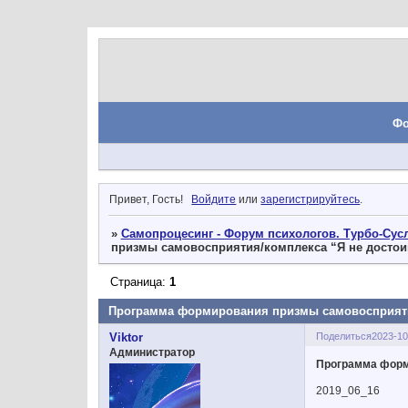
Ф
Привет, Гость!
Войдите
или
зарегистрируйтесь
.
»
Самопроцесинг - Форум психологов. Турбо-Сусл
призмы самовосприятия/комплекса “Я не достои
Страница:
1
Программа формирования призмы самовосприяти
Поделиться
2023-10
Viktor
Администратор
Программа форм
2019_06_16