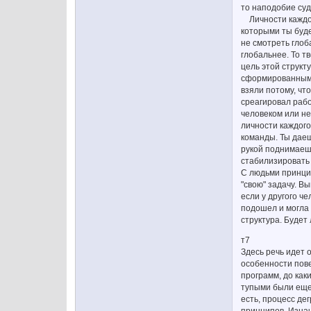
то наподобие суд
Личности каждого
которыми ты буде
не смотреть глоб
глобальнее. То т
цель этой структ
сформированными 
взяли потому, чт
среагировал рабо
человеком или не
личности каждого
команды. Ты даеш
рукой поднимаешь
стабилизировать 
С людьми принцип
"свою" задачу. В
если у другого ч
подошел и могла п
структура. Будет
т7
Здесь речь идет 
особенности пове
программ, до как
тупыми были еще 
есть, процесс де