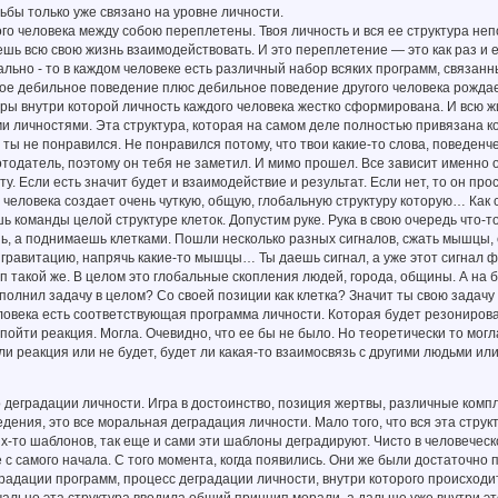
ьбы только уже связано на уровне личности.
 человека между собою переплетены. Твоя личность и вся ее структура неп
шь всю свою жизнь взаимодействовать. И это переплетение — это как раз и ес
ально - то в каждом человеке есть различный набор всяких программ, связан
вое дебильное поведение плюс дебильное поведение другого человека рождает
уры внутри которой личность каждого человека жестко сформирована. И всю 
личностями. Эта структура, которая на самом деле полностью привязана ко
о ты не понравился. Не понравился потому, что твои какие-то слова, поведенч
тодатель, поэтому он тебя не заметил. И мимо прошел. Все зависит именно от
ту. Если есть значит будет и взаимодействие и результат. Если нет, то он пр
 человека создает очень чуткую, общую, глобальную структуру которую… Как 
ь команды целой структуре клеток. Допустим руке. Рука в свою очередь что-то 
, а поднимаешь клетками. Пошли несколько разных сигналов, сжать мышцы, ещ
гравитацию, напрячь какие-то мышцы… Ты даешь сигнал, а уже этот сигнал фо
 такой же. В целом это глобальные скопления людей, города, общины. А на б
ыполнил задачу в целом? Со своей позиции как клетка? Значит ты свою задач
еловека есть соответствующая программа личности. Которая будет резонироват
ойти реакция. Могла. Очевидно, что ее бы не было. Но теоретически то могла.
 ли реакция или не будет, будет ли какая-то взаимосвязь с другими людьми ил
о деградации личности. Игра в достоинство, позиция жертвы, различные ком
дения, это все моральная деградация личности. Мало того, что вся эта струк
их-то шаблонов, так еще и сами эти шаблоны деградируют. Чисто в человеческ
с самого начала. С того момента, когда появились. Они же были достаточно
градации программ, процесс деградации личности, внутри которого происхо