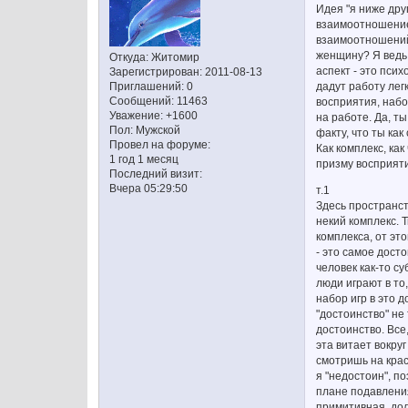
Идея "я ниже друг
взаимоотношение 
взаимоотношений 
женщину? Я ведь 
Откуда:
Житомир
аспект - это пси
Зарегистрирован
: 2011-08-13
дадут работу лег
Приглашений:
0
Сообщений:
11463
восприятия, набо
Уважение:
+1600
на работе. Да, т
Пол:
Мужской
факту, что ты ка
Провел на форуме:
Как комплекс, ка
1 год 1 месяц
призму восприяти
Последний визит:
Вчера 05:29:50
т.1
Здесь пространст
некий комплекс. 
комплекса, от эт
- это самое дост
человек как-то с
люди играют в то
набор игр в это 
"достоинство" не
достоинство. Все
эта витает вокру
смотришь на крас
я "недостоин", п
плане подавлени
примитивная, дол