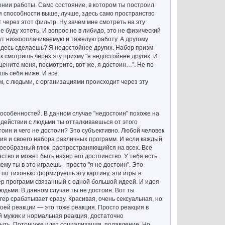
ношении работы. Само состояние, в котором ты построил
бя способности выше, лучше, здесь само пространство
 через этот фильтр. Ну зачем мне смотреть на эту
е буду хотеть. И вопрос не в либидо, это не физический
дут низкооплачиваемую и тяжелую работу. А другому
о здесь сделаешь? Я недостойнее других. Набор призм
ак смотришь через эту призму "я недостойнее других. И
оцените меня, посмотрите, вот же, я достоин…”. Не по
шь себя ниже. И все.
ом, с людьми, с организациями происходит через эту
 особенностей. В данном случае "недостоин" похоже на
модействии с людьми ты отталкиваешься от этого
стоин и чего не достоин? Это субъективно. Любой человек
ния и своего набора различных программ. И если каждый
 своеобразный глюк, распространяющийся на всех. Все
нство и может быть нахер его достоинство. У тебя есть
му ты в это играешь - просто "я не достоин". Это
 по тихонько формируешь эту картину, эти игры в
тер программ связанный с одной большой идеей. И идея
юдьми. В данном случае ты не достоин. Вот ты
гер срабатывает сразу. Красивая, очень сексуальная, но
воей реакции — это тоже реакция. Просто реакция в
й мужик и нормальная реакция, достаточно
быть. Потом уже идет социализация, подавление. Но