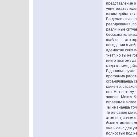
представление о 
уничтожать людей
взаимодействоват
В идеале личност
реагирования, по
различные ситуац
бессознательных
шаблон — это огр
поведении о добр
адекватно себя п
"нет", но ты не г
никто поэтому да,
когда взаимодейс
В данном случае 
программа работа
ограничиваешь се
какие-то, страхо
нет. Нет потому,
знаешь. Может бы
играешься в свое
Ты не знаешь точ
То же самое как и
этом нет, зачем 
было этим занима
уже нюанс для ума
полностью под не