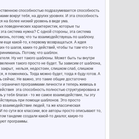
стественною способностью подразумевается способность
ми вокруг тебя, на других уровнях. И эта способность
я на более низкий уровень в виде ума.
ых поведенческих характеристик, которые ты
е эта система нужна? С одной стороны, эта система
жизнь, потому, что ты взаимодействуешь по шаблону.
м еще какой-то, к первому возвращаться. А идея
х-то шагов, каких-то действий, чтобы ты там что-то
принимаешь. Потому, что шаблон.
ателя. Ну нет такого шаблоны. Может быть ты внутри
овеления такого просто не будет. Ты зависим от шаблона,
д закрыт, нельзя, недостоин, слишком слаб, слишком
 я поменяюсь. Тогда можно будет, тогда я буду готов. А
ть сейчас. Не важно, это такие общие достаточно
бя ограничил программами личности и теперь живешь в
одействия эта способность полностью структурирована и
ь у тебя благая - то же самое взаимодействие, ты эту
ействуешь при помощи шаблонов. Это просто
о взаимодействие людей, та же классическая
 по сути все классики, все авторы просто описывают то,
том тандеме создали какой-то диалог, какую-то
вуют программы.