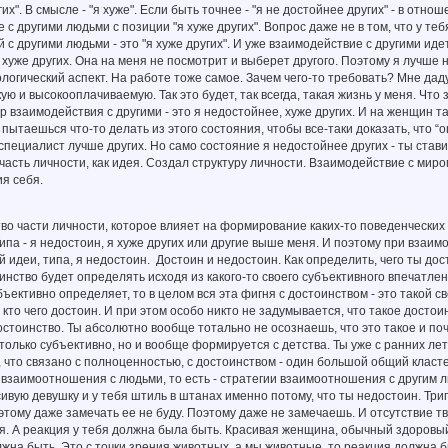
их". В смысле - "я хуже". Если быть точнее - "я не достойнее других" - в от
с другими людьми с позиции "я хуже других". Вопрос даже не в том, что у те
с другими людьми - это "я хуже других". И уже взаимодействие с другими идет
хуже других. Она на меня не посмотрит и выберет другого. Поэтому я лучше н
хологический аспект. На работе тоже самое. Зачем чего-то требовать? Мне да
кую и высокооплачиваемую. Так это будет, так всегда, такая жизнь у меня. Чт
р взаимодействия с другими - это я недостойнее, хуже других. И на женщин т
ы пытаешься что-то делать из этого состояния, чтобы все-таки доказать, что “
к специалист лучше других. Но само состояние я недостойнее других - ты стави
к часть личности, как идея. Создал структуру личности. Взаимодействие с мир
я себя.
во части личности, которое влияет на формирование каких-то поведенческих
Типа - я недостоин, я хуже других или другие выше меня. И поэтому при взаи
ой идеи, типа, я недостоин. Достоин и недостоин. Как определить, чего ты до
оинство будет определять исходя из какого-то своего субъективного впечатле
убъективно определяет, то в целом вся эта фигня с достоинством - это такой
, кто чего достоин. И при этом особо никто не задумывается, что такое достои
достоинство. Ты абсолютно вообще тотально не осознаешь, что это такое и поче
 только субъективно, но и вообще формируется с детства. Ты уже с ранних лет
, что связано с полноценностью, с достоинством - один большой общий клас
г взаимоотношения с людьми, то есть - стратегии взаимоотношения с другим л
ивую девушку и у тебя штиль в штанах именно потому, что ты недостоин. Триг
оэтому даже замечать ее не буду. Поэтому даже не замечаешь. И отсутствие т
я. А реакция у тебя должна была быть. Красивая женщина, обычный здоровы
жна быть. Это с точки зрения животных, а мы животные, то реакция должна 