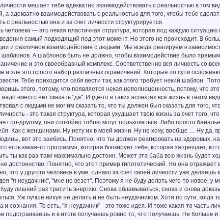
личности мешает тебе адекватно взаимодействовать с реальностью в том вид
, а адекватно взаимодействовать с реальностью для того, чтобы тебе сделать
ь с реальностью она и за счет личности структурируется.
ь человека — это некая пластичная структура, которая под каждую ситуацию
ведения самый подходящий под этот момент. Но этого не происходит. В боль
ии и различное взаимодействие с людьми. Мы всегда реагируем в зависимос
 шаблонов. А шаблонов быть не должно, чтобы взаимодействие было прямым 
аничение и это своеобразный комплекс. Соответственно вся личность со все
е и зле это просто набор различных ограничений. Которые по сути осложняют
овести. Тебе приходится себя вести так, как этого требует некий шаблон. Пот
оворишь этого, потому, что появляется некая неполноценность, потому, что это
 надо вместо нет сказать "да". И где-то в таких аспектах вся жизнь в таком ви
твовал с людьми не мог им сказать то, что ты должен был сказать для того, ч
личность - это такая структура, которая ухудшает твою жизнь за счет того, чт
ет по-другому, они спокойно тобою могут пользоваться. Либо просто банальн
бя. Как с женщинами. Ну нету их в моей жизни. Ну не хочу, вообще … Ну да,
людины, вот это заебись. Понятно, что ты должен реагировать на здоровых, на
 что есть какая-то программа, которая блокирует тебе, которая запрещает, кот
ть ты как раз-таки максимально достоин. Может эта баба всю жизнь будет ходи
 не достоинство. Понятно, что этот пример гипотетический. Но она отражает 
но, что у другого человека в уме, однако за счет своей личности уже делаешь 
дея "я неудачник", "мне не везет". Поэтому я не буду делать чего-то новое, у
я буду лишний раз тратить энергию. Снова обламываться, снова и снова доказ
ться. Уж лучше нихуя не делать и не быть неудачником. Хотя по сути, когда ты
 и сознания. То есть, "я неудачник" - это тоже идея. И тоже какая-то часть л
е подстраиваешь и в итоге получаешь ровно то, что получаешь. Не больше и