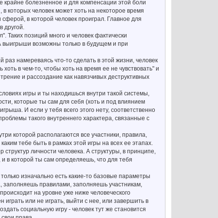
ие крайне болезненное и для компенсации этой боли
, в которых человек может хоть на некоторое время
 сферой, в которой человек проиграл. Главное для
в другой.
л". Таких позиций много и человек фактически
А выигрыши возможны только в будущем и при
й раз намереваясь что-то сделать в этой жизни, человек
хоть в чем-то, чтобы хоть на время ее не чувствовать" и
отрение и рассоздание как навязчивых деструктивных
словиях игры и ты находишься внутри такой системы,
ости, которые ты сам для себя (хоть и под влиянием
грыша. И если у тебя всего этого нету, соответственно
проблемы такого внутреннего характера, связанные с
три которой располагаются все участники, правила,
каким тебе быть в рамках этой игры на всех ее этапах.
структур личности человека. А структуры, в принципе,
 и в которой ты сам определяешь, что для тебя
 только изначально есть какие-то базовые параметры
ла, заполняешь правилами, заполняешь участникам,
происходит на уровне уже ниже человеческого
н играть или не играть, выйти с нее, или завершить в
оздать социальную игру - человек тут же становится
 свои права.