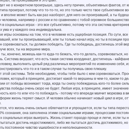
оиграл, ты проигравший и это факт.
идет не о конкретном проигрыше, здесь нету причин, объективных фактов, от 
типа проиграл, потому что то-то-то, но это только чисто твое субъективное во
о и вполне может быть как раз наоборот, для него он проигравший, а ты будеш
 человека, например с россии и по сравнению с тобой огромное большинство
 в социальных играх - это все субъективно, потому что эта система критерие
х ума и у каждого она индивидуальна.
гры основаны на том, что в человеке есть ущербная позиция. По сути, все 
равший, или ты проигрывающий, или ты только начал игру, но ты в позиции про
н соревноваться, ты должен победить. Где ты победишь, достигнешь этой в
руче всех, ты на вершине мира.
, конечно, можешь как-то куда-то бежать, что-то делать, соревноваться, но
. Система внушает, что есть такая система координат, достигнешь - кайфанеш
человеку, выполнить целый ряд различных мероприятий по изменению себя, изм
онстрировать что-то и в таком случае ты получишь свою плюшку.
той системы. Тебе необходимо, чтобы тебе было с кем соревноваться. Прост
ловек, который в принципе, достигает какой-то вершины в чем-то, каком-то д
рии от победы возникает тогда, когда ты снизу побеждаешь кого-то более сил
увства победы очень скоро не будет. Любая игра, в принципе, имеет значение 
ность кого-то или что-то побеждать - потому что впереди маячит морковка в
йфории жизнь теряет смысл. И человек обычно начинает новый цикл в игре, от
.
я, что жизнь очень сильно облегчается и упрощается, если ты типа перест
0% сознания, она заполнена этими социальными играми, процессами постоянн
тих социальных играх выиграть. Жизнь станет гораздо проще и легче, если ты 
пытаться достичь недостижимого, либо же пытаться достичь достижимого, но 
ть постоянное чувство ущербности и неполноценности.