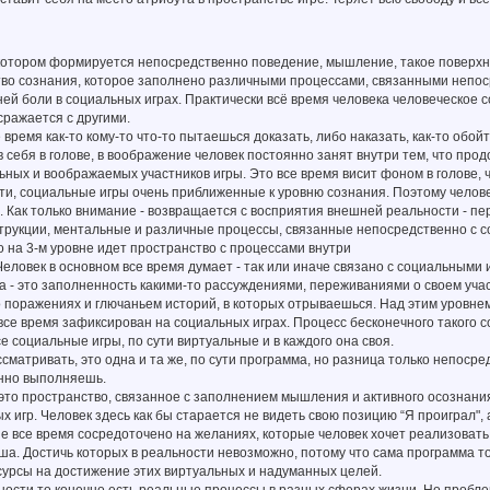
 котором формируется непосредственно поведение, мышление, такое поверхн
тво сознания, которое заполнено различными процессами, связанными непос
ней боли в социальных играх. Практически всё время человека человеческое с
сражается с другими.
емя как-то кому-то что-то пытаешься доказать, либо наказать, как-то обойти,
 в себя в голове, в воображение человек постоянно занят внутри тем, что про
ных и воображаемых участников игры. Это все время висит фоном в голове, 
ути, социальные игры очень приближенные к уровню сознания. Поэтому челов
 Как только внимание - возвращается с восприятия внешней реальности - перв
трукции, ментальные и различные процессы, связанные непосредственно с 
на 3-м уровне идет пространство с процессами внутри
Человек в основном все время думает - так или иначе связано с социальным
а - это заполненность какими-то рассуждениями, переживаниями о своем учас
поражениях и глючаньем историй, в которых отрываешься. Над этим уровнем
все время зафиксирован на социальных играх. Процесс бесконечного такого
се социальные игры, по сути виртуальные и в каждого она своя.
ссматривать, это одна и та же, по сути программа, но разница только непосред
нно выполняешь.
 это пространство, связанное с заполнением мышления и активного осознан
х игр. Человек здесь как бы старается не видеть свою позицию “Я проиграл", 
е все время сосредоточено на желаниях, которые человек хочет реализовать,
а. Достичь которых в реальности невозможно, потому что сама программа то 
сурсы на достижение этих виртуальных и надуманных целей.
ьности то конечно есть реальные процессы в разных сферах жизни. Но пробле