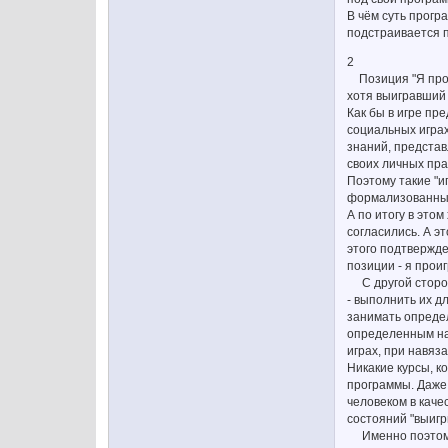
В чём суть прогр
подстраивается п
2
Позиция "Я проиг
хотя выигравший 
Как бы в игре пр
социальных играх
знаний, представ
своих личных пра
Поэтому такие "и
формализованные 
А по итогу в это
согласились. А э
этого подтвержден
позиции - я проиг
С другой стороны
- выполнить их д
занимать определ
определенным на
играх, при навяз
Никакие курсы, к
программы. Даже 
человеком в каче
состояний "выигр
Именно поэтому,