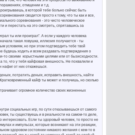
поражениях, отмщении и т.д.
проигрываешь, в которой тебе больно сейчас быть
соревнования сводится просто к тому, что ты как и все,
иального соревнования - это чисто человеческое
ти и перестать на это смотреть, спрятавшись за
грал ты или проиграл”. А если у каждого человека
 начала такая ловушка, иллюзия получается - ты
ым условиям, но при этом подтвердить тебе твой
 не будешь ходить и всем раздавать подтверждения о
кими-то своими корыстными целями или от бызисходности.
 то, что у тебя кайфовая внешность. Не похвалили и
и нафиг от них откажешься.
еньги, потратить деньги, исправить внешность, найти
. Кратковременный кайф ты может и получишь, но сколько
астрачивает огромное количество своих жизненных
утри социальных игр, по сути отказываешься от самого
ловек, ты существуешь и в реальности на самом-то деле,
 интересовать. Если ты здоровый человек, то просто не
имулах и импульсах, которые возникают на эти реакции,
альном здоровом состоянии никакого желания с кем-то в