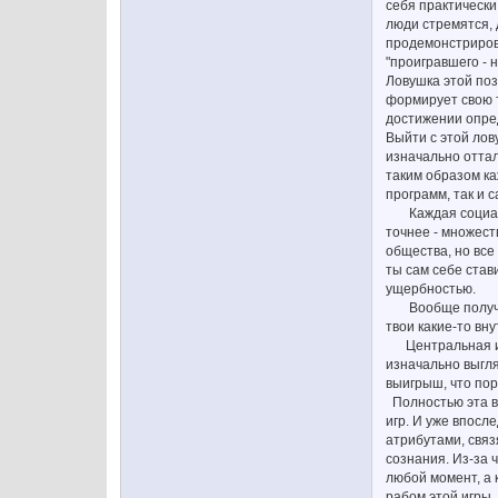
себя практически
люди стремятся, 
продемонстрирова
"проигравшего - 
Ловушка этой поз
формирует свою т
достижении опре
Выйти с этой лов
изначально оттал
таким образом ка
программ, так и 
Каждая социальна
точнее - множест
общества, но все
ты сам себе став
ущербностью.
Вообще получаетс
твои какие-то вн
Центральная идея
изначально выгля
выигрыш, что по
Полностью эта вс
игр. И уже впосл
атрибутами, связ
сознания. Из-за ч
любой момент, а 
рабом этой игры,