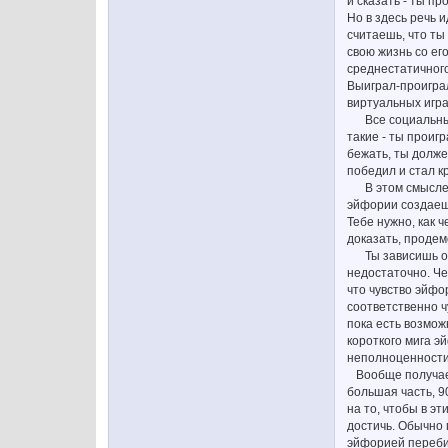
и сказать - ты пр
Но в здесь речь 
считаешь, что ты 
свою жизнь со ег
среднестатичного
Выиграл-проиграл
виртуальных игра
Все социальные и
такие - ты проиг
бежать, ты долже
победил и стал к
В этом смысле ты
эйфории создаешь
Тебе нужно, как 
доказать, продем
Ты зависишь от э
недостаточно. Че
что чувство эйфо
соответственно ч
пока есть возмож
короткого мига э
неполноценности
Вообще получаетс
большая часть, 9
на то, чтобы в э
достичь. Обычно 
эйфорией переби