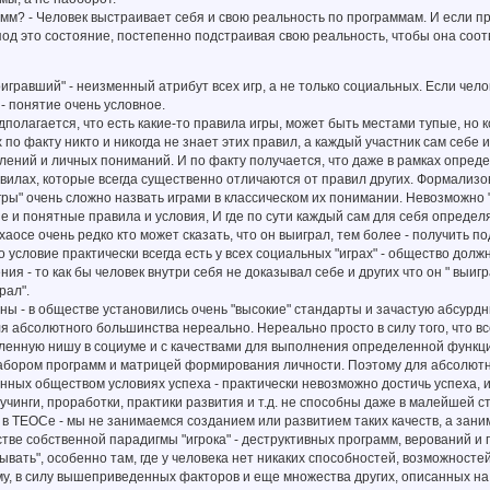
амм? - Человек выстраивает себя и свою реальность по программам. И если пр
од это состояние, постепенно подстраивая свою реальность, чтобы она соо
равший" - неизменный атрибут всех игр, а не только социальных. Если челов
- понятие очень условное.
едполагается, что есть какие-то правила игры, может быть местами тупые, н
 по факту никто и никогда не знает этих правил, а каждый участник сам себе 
лений и личных пониманий. И по факту получается, что даже в рамках опред
вилах, которые всегда существенно отличаются от правил других. Формализов
гры" очень сложно назвать играми в классическом их понимании. Невозможно "в
и понятные правила и условия, И где по сути каждый сам для себя определ
м хаосе очень редко кто может сказать, что он выиграл, тем более - получить 
то условие практически всегда есть у всех социальных "играх" - общество дол
ия - то как бы человек внутри себя не доказывал себе и других что он " выигр
рал".
 - в обществе установились очень "высокие" стандарты и зачастую абсурдны
ля абсолютного большинства нереально. Нереально просто в силу того, что 
енную нишу в социуме и с качествами для выполнения определенной функции
бором программ и матрицей формирования личности. Поэтому для абсолютн
анных обществом условиях успеха - практически невозможно достичь успеха, 
оучинги, проработки, практики развития и т.д. не способны даже в малейшей 
в ТЕОСе - мы не занимаемся созданием или развитием таких качеств, а зан
стве собственной парадигмы "игрока" - деструктивных программ, верований 
ывать", особенно там, где у человека нет никаких способностей, возможностей
 в силу вышеприведенных факторов и еще множества других, описанных на 