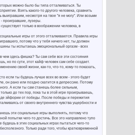
которых можно было бы типа отталкиваться. Ты
сприятие. Взять какого-то другого человека, сравнить
ь выигравшим, несмотря на твое "я не могу". Или возьми
 - проигравшие, лузеры.
в существует только в воображении человека, в
социальные игры от этого отталкиваются. Правила игры
игравшего, потому что у тебя ничего нет, ты должен
ершины ты испытаешь эмоциональный оргазм - всех
 в чем здесь фишка? Ты сам себе все эти состояния
ь, но по сути, этот кайф человек сам себе создает.
енению своей жизни, как-то, что-то, кому-то показать,
о если ты будешь лучше всех во всем - этого будет
еле, он рано или поздно скатится в депрессию. Потому
ьного. А если ты сам станешь более сильным,
только до тех пор, пока ты в этой игре проигрываешь,
 виде эйфории от победы. После победы и пережития
талкиваясь от своего внутреннего чувства ущербности и
анешь эти социальные игры выполнять, потому что
ой попытки чего-то достичь. Все это направлено тупо
не будешь в этих социальных играх пытаться чего-то
бесполезного. Только ради того, чтобы кратковременной