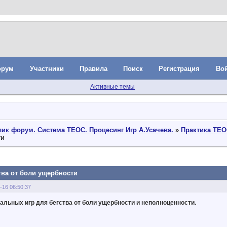
орум
Участники
Правила
Поиск
Регистрация
Во
Активные темы
ик форум. Система ТЕОС. Процесинг Игр А.Усачева.
»
Практика ТЕО
ти
тва от боли ущербности
-16 06:50:37
льных игр для бегства от боли ущербности и неполноценности.