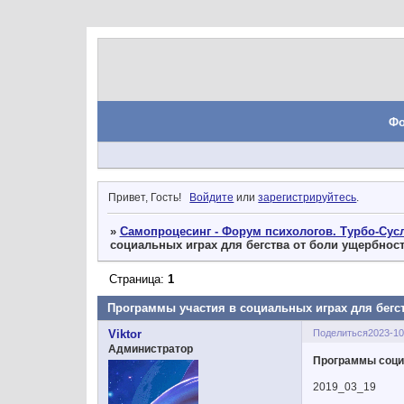
Ф
Привет, Гость!
Войдите
или
зарегистрируйтесь
.
»
Самопроцесинг - Форум психологов. Турбо-Сусл
социальных играх для бегства от боли ущербнос
Страница:
1
Программы участия в социальных играх для бегс
Поделиться
2023-10
Viktor
Администратор
Программы социа
2019_03_19