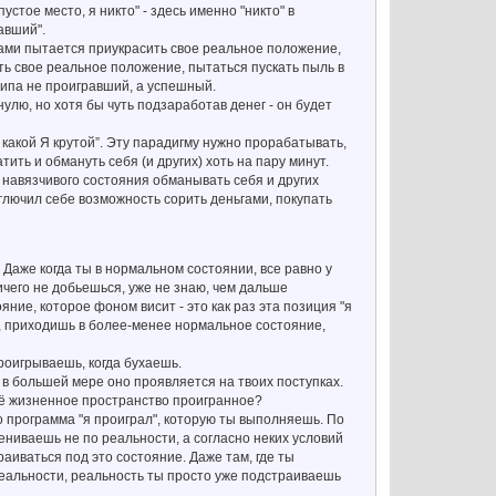
устое место, я никто" - здесь именно "никто" в
авший".
ами пытается приукрасить свое реальное положение,
ать свое реальное положение, пытаться пускать пыль в
типа не проигравший, а успешный.
улю, но хотя бы чуть подзаработав денег - он будет
какой Я крутой”. Эту парадигму нужно прорабатывать,
ить и обмануть себя (и других) хоть на пару минут.
навязчивого состояния обманывать себя и других
глючил себе возможность сорить деньгами, покупать
 Даже когда ты в нормальном состоянии, все равно у
ничего не добьешься, уже не знаю, чем дальше
ние, которое фоном висит - это как раз эта позиция "я
ть, приходишь в более-менее нормальное состояние,
проигрываешь, когда бухаешь.
, в большей мере оно проявляется на твоих поступках.
воё жизненное пространство проигранное?
о программа "я проиграл", которую ты выполняешь. По
ениваешь не по реальности, а согласно неких условий
аиваться под это состояние. Даже там, где ты
реальности, реальность ты просто уже подстраиваешь