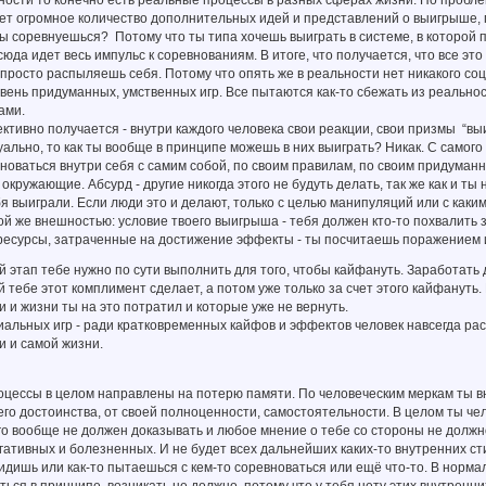
ет огромное количество дополнительных идей и представлений о выигрыше, 
ты соревнуешься? Потому что ты типа хочешь выиграть в системе, в которой 
да идет весь импульс к соревнованиям. В итоге, что получается, что все это 
просто распыляешь себя. Потому что опять же в реальности нет никакого соц
вень придуманных, умственных игр. Все пытаются как-то сбежать из реальнос
ами.
тивно получается - внутри каждого человека свои реакции, свои призмы “выи
ально, то как ты вообще в принципе можешь в них выиграть? Никак. С самого
оваться внутри себя с самим собой, по своим правилам, по своим придуманн
кружающие. Абсурд - другие никогда этого не будуть делать, так же как и ты
ебя выиграли. Если люди это и делают, только с целью манипуляций или с ка
же внешностью: условие твоего выигрыша - тебя должен кто-то похвалить за
 ресурсы, затраченные на достижение эффекты - ты посчитаешь поражением 
этап тебе нужно по сути выполнить для того, чтобы кайфануть. Заработать д
й тебе этот комплимент сделает, а потом уже только за счет этого кайфануть
и и жизни ты на это потратил и которые уже не вернуть.
циальных игр - ради кратковременных кайфов и эффектов человек навсегда р
и и самой жизни.
оцессы в целом направлены на потерю памяти. По человеческим меркам ты вн
оего достоинства, от своей полноценности, самостоятельности. В целом ты че
го вообще не должен доказывать и любое мнение о тебе со стороны не должно
гативных и болезненных. И не будет всех дальнейших каких-то внутренних ст
 видишь или как-то пытаешься с кем-то соревноваться или ещё что-то. В норм