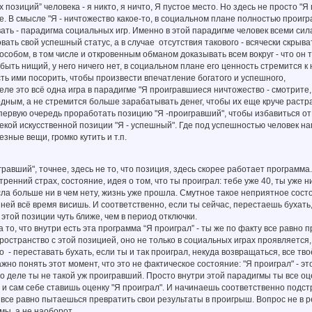
позиций” человека - я никто, я ничто, Я пустое место. Но здесь не просто "Я п
. В смысле "Я - ничтожество какое-то, в социальном плане полностью проигр
ь - парадигма социальных игр. Именно в этой парадигме человек всеми сил
ать свой успешный статус, а в случае отсутствия такового - всячески скрыв
особом, в том числе и откровенным обманом доказывать всем вокруг - что он 
ть нищий, у него ничего нет, в социальном плане его ценность стремится к н
ть ими посорить, чтобы произвести впечатление богатого и успешного,
 это всё одна игра в парадигме "Я проигравшиеся ничтожество - смотрите, 
дным, а не стремится больше зарабатывать денег, чтобы их еще круче растрат
рвую очередь проработать позицию "Я -проигравший", чтобы избавиться от 
кой искусственной позиции "Я - успешный". Где под успешностью человек на
зные вещи, громко кутить и т.п.
равший", точнее, здесь не то, что позиция, здесь скорее работает программа.
утренний страх, состояние, идея о том, что ты проиграл: тебе уже 40, ты уже 
ла больше ни в чем нету, жизнь уже прошла. Смутное такое неприятное состоя
в ней всё время висишь. И соответственно, если ты сейчас, перестаешь буха
этой позиции чуть ближе, чем в период отключки.
а то, что внутри есть эта программа “Я проиграл” - ты же по факту все равно 
пространство с этой позицией, оно не только в социальных играх проявляется
 - переставать бухать, если ты и так проиграл, некуда возвращаться, все т
о понять этот момент, что это не фактическое состояние: "Я проиграл" - эт
о деле ты не такой уж проигравший. Просто внутри этой парадигмы ты все оц
и сам себе ставишь оценку "Я проиграл". И начинаешь соответственно подстр
все равно пытаешься превратить свои результаты в проигрыш. Вопрос не в 
мы, а не наоборот.