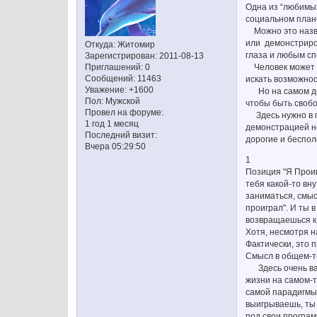
Одна из “любимых 
социальном плане
Можно это назват
или демонстриров
Откуда:
Житомир
глаза и любым сп
Зарегистрирован
: 2011-08-13
Человек может бы
Приглашений:
0
Сообщений:
11463
искать возможнос
Уважение:
+1600
Но на самом деле
Пол:
Мужской
чтобы быть свобо
Провел на форуме:
Здесь нужно в пе
1 год 1 месяц
демонстрацией не
Последний визит:
дорогие и бесполе
Вчера 05:29:50
1
Позиция "Я Проиг
тебя какой-то вн
заниматься, смыс
проиграл". И ты 
возвращаешься к 
Хотя, несмотря н
Фактически, это 
Смысл в общем-то
Здесь очень важн
жизни на самом-т
самой парадигмы 
выигрываешь, ты 
под свои програм