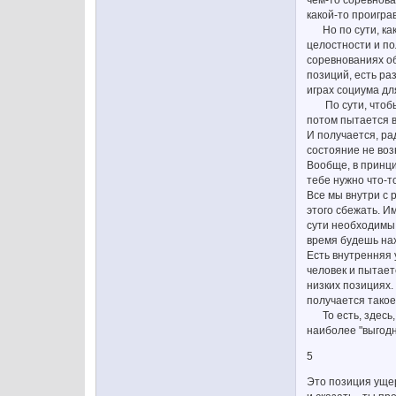
чём-то соревнова
какой-то проигра
Но по сути, как 
целостности и по
соревнованиях об
позиций, есть ра
играх социума для
По сути, чтобы у
потом пытается в
И получается, ра
состояние не возн
Вообще, в принци
тебе нужно что-то
Все мы внутри с 
этого сбежать. И
сути необходимы 
время будешь нах
Есть внутренняя 
человек и пытает
низких позициях.
получается такое
То есть, здесь, 
наиболее "выгодн
5
Это позиция ущер