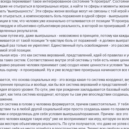
 всегда переживает такое интегрированное состояние "я проиграл". Состоян
даже не отыграться в проигрышных играх, а найти те сферы и моменты жизни
ть "выигрышность". Эти сферы жизни вообще могут не связаны с той игрой и
не отыграться, а компенсировать боль поражения в одной сфере - выигрышем 
иции в том, что человек уже изначально отталкивается от позиции "Я проигра
вердую и объективно-субъективную реальность, в которой он проигравший. 
деленных результатов.
ушки путем игр, даже выигрышных - невозможно в принципе, потому как кажды
кивается от такой позиции "я чувствую боль от поражений - я должен выиграть 
ждый раз только ее укрепляет. Единственный путь освобождения - это рассм
самой этой позиции.
я игра - это как система верований, представлений, идей об правилах и у
ва таких систем. Соответственно внутри этой системы у тебя есть некие ценн
 равно решение человек принимает сам) создал некие ценности и условия "выи
ишь оценку - я проигравший. Ну и уже вследствие проигрыша начинаются все 
я, что основа социальных игр - это всегда какая-то система координат, вну
утренние процессы.и вообще, как бы вся система верований и представлений - 
 второго уровня: По сути, уже при рождении закладывается базовый набор 
дят, как типа система координат, которую ты сам уже впоследствии создаешь,
ражение.
я система в голове у человека формируется, причем самостоятельно. У тебя
едствии ты в любой другой социальной игре просто создаешь какие-то прави
ями и определяешь для себя условия выигрыша/поражения. Причем - все это 
его человек каждую такую игру" уже не воспринимает как игру, которую он воле
как жесткую объективную реальность. По сути получается, что даже не успев с
 ставит себя на место атрибута в пространстве игре. Теряет всю свободу и все