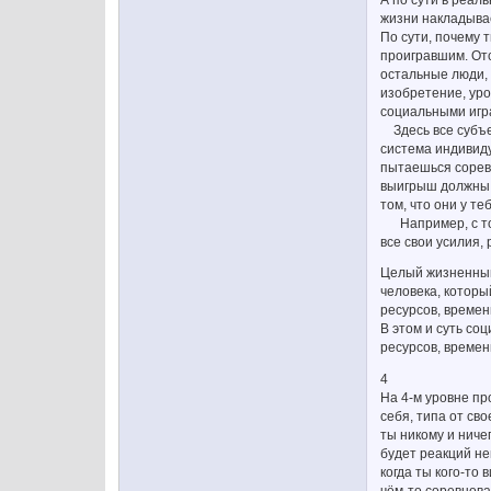
жизни накладыва
По сути, почему 
проигравшим. Отсю
остальные люди, 
изобретение, уро
социальными игр
Здесь все субъек
система индивиду
пытаешься соревн
выигрыш должны о
том, что они у т
Например, с той 
все свои усилия,
Целый жизненный 
человека, которы
ресурсов, времен
В этом и суть со
ресурсов, времен
4
На 4-м уровне пр
себя, типа от св
ты никому и ниче
будет реакций не
когда ты кого-то