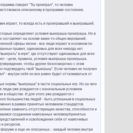
ограмма говорит "Ты проиграл", то человек
тветствовала описанному в программе состоянию.
ек играет, то всегда есть и проигравший и выигравший,
о которые определяют условия выиграша-проиграша. Но в
их составляет на основе каких-то общих верований,
еленной сферы жизни - все люди играют в основном по
анных правил, одинаковых для всех никогда нет.
ыиграть" в игре", где отсутствуют одинаковые для всех
яет - цели, правила, условия выигрыша-проигрыша.
подтверждение, чтобы другие безоговорочно с этим
жно подтвердить твой "выигрыш". Если человек не получил
ал" - внутри себя он все равно будет отталкиваться от
е нормы "выиграша" в части социальных игр. Из-за чего
все люди уже рождаются с изначальным условием
 в обществе. И для этого уже рождаются с
ого большинства людей - быть успешным в социальных
именно в рамках принятых человеком стандартов.
степени заменить отсутствующие качества, способности и
имаемся созданием навязанных человеку/принятых
и представлений и освобождения себя от навязчивых
 и ресурсов.
форуме и еще не описанных, - каждый человек внутри