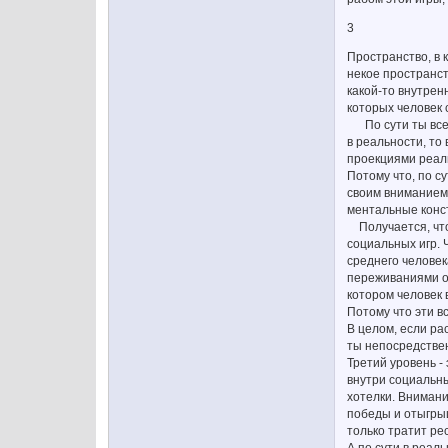
3
Пространство, в
некое пространс
какой-то внутрен
которых человек 
По сути ты все вр
в реальности, то
проекциями реаль
Потому что, по с
своим вниманием.
ментальные конс
Получается, что 
социальных игр. 
среднего человек
переживаниями о 
котором человек 
Потому что эти в
В целом, если ра
ты непосредстве
Третий уровень -
внутри социальны
хотелки. Внимани
победы и отыгрыш
только тратит ре
А по сути в реал