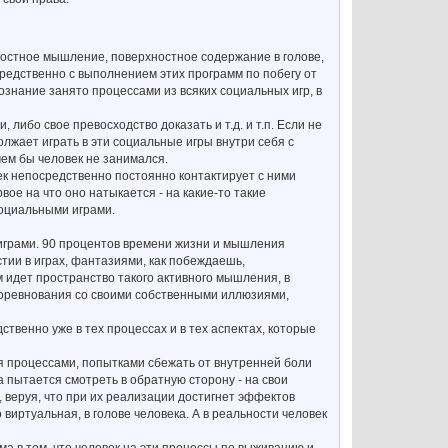
остное мышление, поверхностное содержание в голове,
редственно с выполнением этих программ по побегу от
ознание занято процессами из всяких социальных игр, в
 либо свое превосходство доказать и т.д. и т.п. Если не
должает играть в эти социальные игры внутри себя с
чем бы человек не занимался.
ек непосредственно постоянно контактирует с ними
ое на что оно натыкается - на какие-то такие
социальными играми.
и играми. 90 процентов времени жизни и мышления
тии в играх, фантазиями, как побеждаешь,
 идет пространство такого активного мышления, в
 соревнования со своими собственными иллюзиями,
ственно уже в тех процессах и в тех аспектах, которые
ия процессами, попытками сбежать от внутренней боли
а пытается смотреть в обратную сторону - на свои
 веруя, что при их реализации достигнет эффектов
виртуальная, в голове человека. А в реальности человек
ма в том, что человек на эти процессы по выживанию и