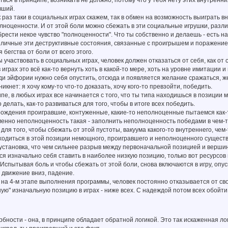
ться в принципе, возникать не должно, потому что у тебя нету этих внутренни
вший.
раз таки в социальных играх скажем, так в обмен на возможность выиграть в
лноценности. И от этой боли можно сбежать в эти социальные игрушки, разли
рести некое чувство "полноценности". Что ты собственно и делаешь - есть н
зличные эти деструктивные состояния, связанные с проигрышем и поражением
 бегства от боли от всего этого.
частвовать в социальных играх, человек должен отказаться от себя, как от 
 играх это всё как-то вернуть хоть в какой-то мере, хоть на уровне имитации 
ди эйфории нужно себя опустить, отсюда и появляется желание сражаться, же
икнет: я хочу кому-то что-то доказать, хочу кого-то превзойти, победить.
пе, в любых играх все начинается с того, что ты типа находишься в позиции 
 делать, как-то развиваться для того, чтобы в итоге всех победить.
рождения проигравшие, контуженные, какие-то неполноценные пытаемся как-т
менно неполноценность такая - заполнить неполноценность победами в чем-т
для того, чтобы сбежать от этой пустоты, вакуума какого-то внутреннего, чем
одиться в этой позиции немощного, проигравшего и неполноценного существ
установка, что чем сильнее разрыв между первоначальной позицией и верши
ся изначально себя ставить в наиболее низкую позицию, только вот ресурсов
 Испытывая боль и чтобы сбежать от этой боли, снова включаются в игру, опус
 движение вниз, падение.
на 4-м этапе выполнения программы, человек постоянно отказывается от свое
ую" изначальную позицию в играх - ниже всех. С надеждой потом всех обой
бности - она, в принципе обладает обратной логикой. Это так искаженная лог