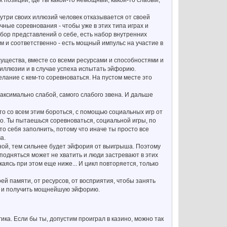
х позиций, где ты какой-то немощный, какой-то слабый,
нутри своих иллюзий человек отказывается от своей
чные соревнования - чтобы уже в этих типа играх и
абор представлений о себе, есть набор внутренних
 и соответственно - есть мощный импульс на участие в
существа, вместе со всеми ресурсами и способностями и
и иллюзии и в случае успеха испытать эйфорию.
лание с кем-то соревноваться. На пустом месте это
максимально слабой, самого слабого звена. И дальше
о со всем этим бороться, с помощью социальных игр от
о. Ты пытаешься соревноваться, социальной игры, по
-то себя заполнить, потому что иначе ты просто все
а.
ной, тем сильнее будет эйфория от выигрыша. Поэтому
 подняться может не хватить и люди застревают в этих
каясь при этом еще ниже... И цикл повторяется, только
й памяти, от ресурсов, от восприятия, чтобы занять
ти и получить мощнейшую эйфорию.
ика. Если бы ты, допустим проиграл в казино, можно так