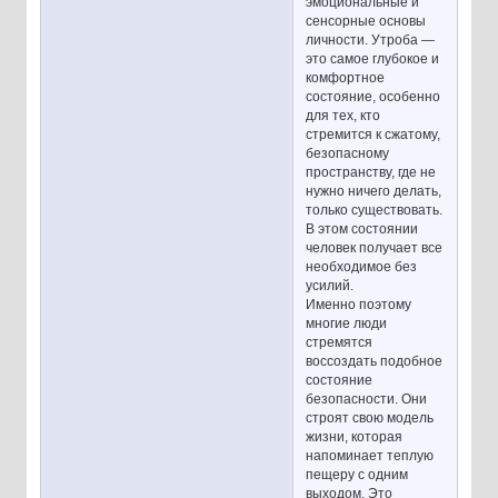
эмоциональные и
сенсорные основы
личности. Утроба —
это самое глубокое и
комфортное
состояние, особенно
для тех, кто
стремится к сжатому,
безопасному
пространству, где не
нужно ничего делать,
только существовать.
В этом состоянии
человек получает все
необходимое без
усилий.
Именно поэтому
многие люди
стремятся
воссоздать подобное
состояние
безопасности. Они
строят свою модель
жизни, которая
напоминает теплую
пещеру с одним
выходом. Это