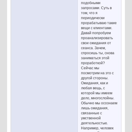
подобными
запросами. Суть в
том, что я
периодически
прорабатываю такие
вещи с клиентами.
Давай попробуем
проанализировать
свои ожидания от
сеанса. Зачем,
спросишь ты, снова
заниматься этой
проработкой?
Сейчас мы
посмотрим на это с
другой стороны.
Ожидания, как и
любая вещь, с
которой мы имеем
дело, многослойны.
Обычно мы осознаем
лишь ожидания,
связанные с
умственной
деятельностью.
Например, человек