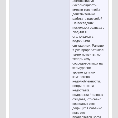
демонстрируя
беспомощность,
вместо того чтобы
действительно
работать над собой.
На последних
нескольких сеансах с
людьми я
сталкивался с
подобными
ситуациями. Раньше
я уже прорабатывал
такие моменты, но
теперь хочу
сосредоточиться на
этом уровне —
уровне детских
комплексов,
недолюбленности,
непринятости,
недостатка
поддержки. Человек
ожидает, что сеанс
восполнит этот
дефицит. Особенно
ярко это
проявляется, когда