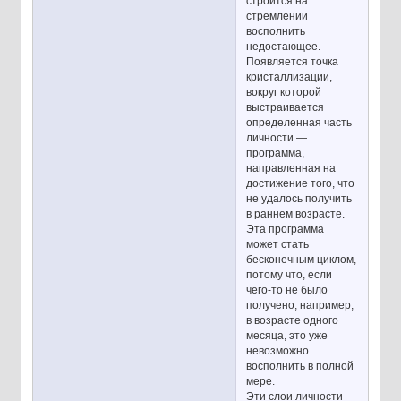
строится на
стремлении
восполнить
недостающее.
Появляется точка
кристаллизации,
вокруг которой
выстраивается
определенная часть
личности —
программа,
направленная на
достижение того, что
не удалось получить
в раннем возрасте.
Эта программа
может стать
бесконечным циклом,
потому что, если
чего-то не было
получено, например,
в возрасте одного
месяца, это уже
невозможно
восполнить в полной
мере.
Эти слои личности —