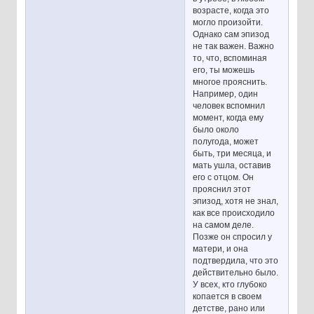
возрасте, когда это
могло произойти.
Однако сам эпизод
не так важен. Важно
то, что, вспоминая
его, ты можешь
многое прояснить.
Например, один
человек вспомнил
момент, когда ему
было около
полугода, может
быть, три месяца, и
мать ушла, оставив
его с отцом. Он
прояснил этот
эпизод, хотя не знал,
как все происходило
на самом деле.
Позже он спросил у
матери, и она
подтвердила, что это
действительно было.
У всех, кто глубоко
копается в своем
детстве, рано или