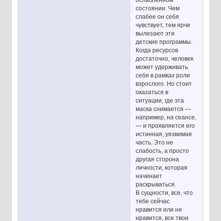
ослабленном
состоянии. Чем
слабее он себя
чувствует, тем ярче
вылезают эти
детские программы.
Когда ресурсов
достаточно, человек
может удерживать
себя в рамках роли
взрослого. Но стоит
оказаться в
ситуации, где эта
маска снимается —
например, на сеансе,
— и проявляется его
истинная, уязвимая
часть. Это не
слабость, а просто
другая сторона
личности, которая
начинает
раскрываться.
В сущности, все, что
тебе сейчас
нравится или не
нравится, все твои