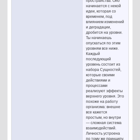
пространства. Оно
начинается с некой
идеи, которая со
временем, под
влиянием изменений
и деградации,
дробится на уровни.
Ты начинаешь
опускаться по этим
уровням все ниже.
Каждый
последующий
уровень состоит из
набора Сущностей,
которые своими
действиями и
процессами
реализуют эффекты
верхнего уровня. Это
похоже на работу
организма: внешне
все кажется
простым, но внутри
— сложная система
взаимодействий.
Личность устроена
по тому же принципу.