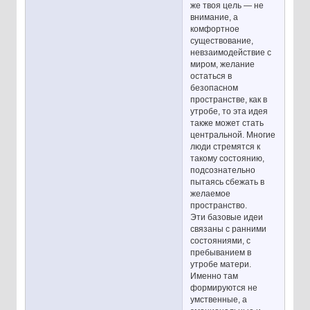
же твоя цель — не
внимание, а
комфортное
существование,
невзаимодействие с
миром, желание
остаться в
безопасном
пространстве, как в
утробе, то эта идея
также может стать
центральной. Многие
люди стремятся к
такому состоянию,
подсознательно
пытаясь сбежать в
желаемое
пространство.
Эти базовые идеи
связаны с ранними
состояниями, с
пребыванием в
утробе матери.
Именно там
формируются не
умственные, а