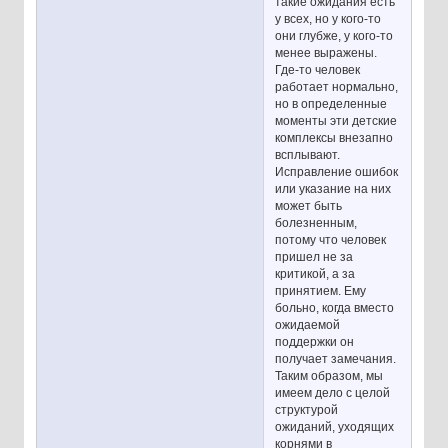
такие ожидания есть
у всех, но у кого-то
они глубже, у кого-то
менее выражены.
Где-то человек
работает нормально,
но в определенные
моменты эти детские
комплексы внезапно
всплывают.
Исправление ошибок
или указание на них
может быть
болезненным,
потому что человек
пришел не за
критикой, а за
принятием. Ему
больно, когда вместо
ожидаемой
поддержки он
получает замечания.
Таким образом, мы
имеем дело с целой
структурой
ожиданий, уходящих
корнями в