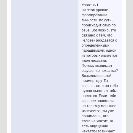
Уровень 1
На этом уровне
формирование
личности, по сути,
происходит само по
себе. Возможно, это
связано с тем, что
человек рождается с
определенными
парадигмами, одной
из которых является
идея нехватки.
Почему возникает
ощущение нехватки?
Возьмем простой
пример: еду. Ты
знаешь, сколько тебе
нужно съесть, чтобы
наесться. Если тебе
заранее положили
на тарелку меньшее
количество, ты уже
понимаешь, что
этого не хватит. То
есть ощущение
нехватки возникает