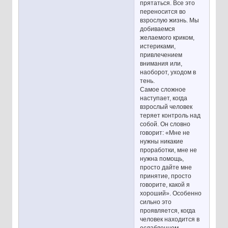
прятаться. Все это
переносится во
взрослую жизнь. Мы
добиваемся
желаемого криком,
истериками,
привлечением
внимания или,
наоборот, уходом в
тень.
Самое сложное
наступает, когда
взрослый человек
теряет контроль над
собой. Он словно
говорит: «Мне не
нужны никакие
проработки, мне не
нужна помощь,
просто дайте мне
принятие, просто
говорите, какой я
хороший». Особенно
сильно это
проявляется, когда
человек находится в