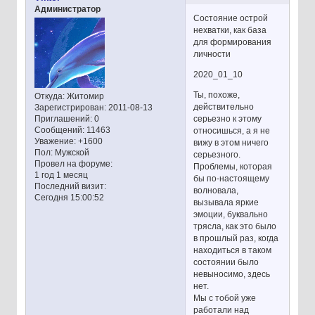
Администратор
Состояние острой
нехватки, как база
для формирования
личности
2020_01_10
Ты, похоже,
Откуда:
Житомир
действительно
Зарегистрирован
: 2011-08-13
серьезно к этому
Приглашений:
0
Сообщений:
11463
относишься, а я не
Уважение:
+1600
вижу в этом ничего
Пол:
Мужской
серьезного.
Провел на форуме:
Проблемы, которая
1 год 1 месяц
бы по-настоящему
Последний визит:
волновала,
Сегодня 15:00:52
вызывала яркие
эмоции, буквально
трясла, как это было
в прошлый раз, когда
находиться в таком
состоянии было
невыносимо, здесь
нет.
Мы с тобой уже
работали над