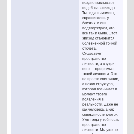
поздно всплывают
подобные эпизоды.
Ты видишь момент,
спрашиваешь у
близких, и они
подтверждают, что
все так и было. Этот
эпизод становится
болезненной точкой
отсчета.
Существует
пространство
личности, а внутри
него — программа
твоей личности. Это
не просто состояние,
а некая структура,
которая возникает в
момент твоего
появления в
реальности. Даже не
как человека, а как
совокупности клеток.
Уже тогда у тебя есть
пространство
личности. Мы уже не