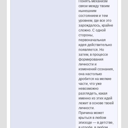
Понять механизм
связи между твоим
нынешним
состоянием и тем
уровнем, где все это
зарождалось, крайне
сложно. С одной
стороны,
первоначальная
идея действительно
появляется. Но
затем, в процессе
формирования
личности и
изменений сознания,
она настолько
дробится на мелкие
части, что уже
невозможно
разглядеть, какая
именно из этих идей
лежит в основе твоей
личности.
Причина может
крыться в любом
эпизоде — в детстве,
в утробе, в любом