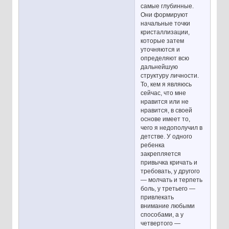
самые глубинные.
Они формируют
начальные точки
кристаллизации,
которые затем
уточняются и
определяют всю
дальнейшую
структуру личности.
То, кем я являюсь
сейчас, что мне
нравится или не
нравится, в своей
основе имеет то,
чего я недополучил в
детстве. У одного
ребенка
закрепляется
привычка кричать и
требовать, у другого
— молчать и терпеть
боль, у третьего —
привлекать
внимание любыми
способами, а у
четвертого —