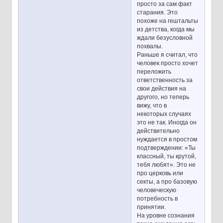
просто за сам факт
старания. Это
похоже на гештальты
из детства, когда мы
ждали безусловной
похвалы.
Раньше я считал, что
человек просто хочет
переложить
ответственность за
свои действия на
другого, но теперь
вижу, что в
некоторых случаях
это не так. Иногда он
действительно
нуждается в простом
подтверждении: «Ты
классный, ты крутой,
тебя любят». Это не
про церковь или
секты, а про базовую
человеческую
потребность в
принятии.
На уровне сознания