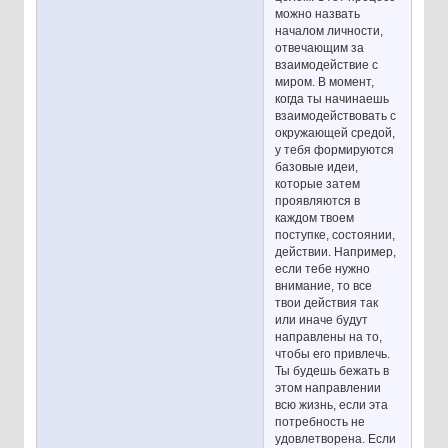
можно назвать
началом личности,
отвечающим за
взаимодействие с
миром. В момент,
когда ты начинаешь
взаимодействовать с
окружающей средой,
у тебя формируются
базовые идеи,
которые затем
проявляются в
каждом твоем
поступке, состоянии,
действии. Например,
если тебе нужно
внимание, то все
твои действия так
или иначе будут
направлены на то,
чтобы его привлечь.
Ты будешь бежать в
этом направлении
всю жизнь, если эта
потребность не
удовлетворена. Если