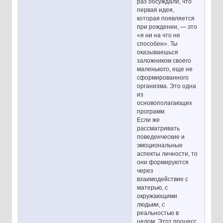
раз обсуждали, что
первая идея,
которая появляется
при рождении, — это
«я ни на что не
способен». Ты
оказываешься
заложником своего
маленького, еще не
сформированного
организма. Это одна
из
основополагающих
программ.
Если же
рассматривать
поведенческие и
эмоциональные
аспекты личности, то
они формируются
через
взаимодействие с
матерью, с
окружающими
людьми, с
реальностью в
целом. Этот процесс