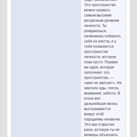
Это пространство
можно назвать
самым высоким
ресурсным уровнем
личности. Ты
рождаешься,
начинаешь собирать
себя из клеток, и у
тебя появляется
пространство
личности, которое
пока пусто. Первая
же идея, которая
заполняет это
пространство, —
«мне не хватает». Не
хватило еды, тепла,
внимания, заботы. В
итоге вся
дальнейшая жизнь
выстраивается
вокруг этой
парадигмы нехватки.
Это как открытая
рана, которую ты не
можешь объяснить