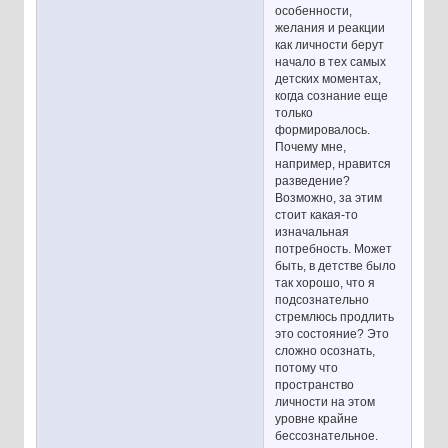
особенности,
желания и реакции
как личности берут
начало в тех самых
детских моментах,
когда сознание еще
только
формировалось.
Почему мне,
например, нравится
разведение?
Возможно, за этим
стоит какая-то
изначальная
потребность. Может
быть, в детстве было
так хорошо, что я
подсознательно
стремлюсь продлить
это состояние? Это
сложно осознать,
потому что
пространство
личности на этом
уровне крайне
бессознательное.