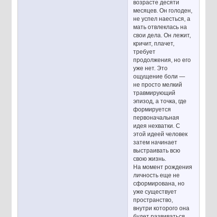
возрасте десяти
месяцев. Он голоден,
не успел наесться, а
мать отвлеклась на
свои дела. Он лежит,
кричит, плачет,
требует
продолжения, но его
уже нет. Это
ощущение боли —
не просто мелкий
травмирующий
эпизод, а точка, где
формируется
первоначальная
идея нехватки. С
этой идеей человек
затем начинает
выстраивать всю
свою жизнь.
На момент рождения
личность еще не
сформирована, но
уже существует
пространство,
внутри которого она
будет развиваться.