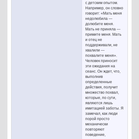
с детским опытом.
Например, он словно
говорит: «Мать меня
недолюбила —
долюбите меня.
Мать не приняла —
примите меня. Мать
и отец не
поддерживали, не
хвалили —
похвалите меня».
Человек приносит
эти ожидания на
сеанс. Он ждет, что,
выполнив
определенные
действия, получит
множество похвал,
которые, по сути,
являются лишь
имитацией заботы. Я
замечал, как люди
порой просто
механически
повторяют
поведение,