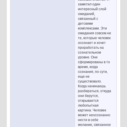
заметил один
интересный слой
ожиданий,
связанный с
детскими
комплексами. Эти
ожидания совсем не
те, которые человек
осознает и хочет
проработать на
сознательном
уровне. Они
сформированы в то
время, когда
сознания, по сути,
еще не
существовало.
Когда начинаешь
разбираться, откуда
они берутся,
открывается
любопытная
картина. Человек
может неосознанно
нести в себе
желание, связанное