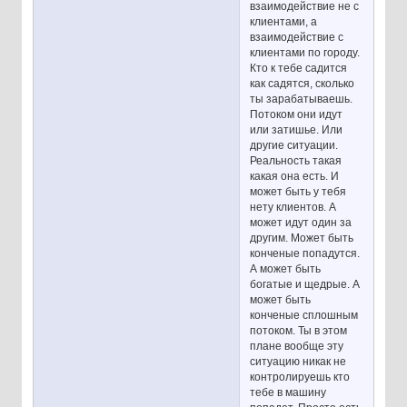
взаимодействие не с
клиентами, а
взаимодействие с
клиентами по городу.
Кто к тебе садится
как садятся, сколько
ты зарабатываешь.
Потоком они идут
или затишье. Или
другие ситуации.
Реальность такая
какая она есть. И
может быть у тебя
нету клиентов. А
может идут один за
другим. Может быть
конченые попадутся.
А может быть
богатые и щедрые. А
может быть
конченые сплошным
потоком. Ты в этом
плане вообще эту
ситуацию никак не
контролируешь кто
тебе в машину