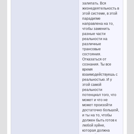
залипать. Вся
жизнедеятельность в
этой системе, в этой
парадигме
направлена на то,
чтобы заменить
разные части
реальности на
различные
трансовые
состояния.
Отказаться от
сознания. Ты все
время
взаимодействуешь с
реальностью. И у
этой самой
реальности
потенциал того, что
может и что не
может произойти
достаточно большой,
и ты на то, чтобы
должен быть готов к
любой хуйне,
которая должна