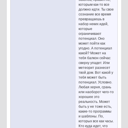
которым как-то все
должно идти. Ты свое
сознание все время
превращаешь в
набор неких идей,
которые
ограничивают
потенциал. Оно
может пойти как
угодно. А потенциал
какой? Может на
тебя балкон сейчас
сверху упадет. Или
метеорит разнесет
твой дом. Вот какой у
тебя может быть
потенциал. Условно.
Любая херня, срань
или наоборот чего-то
хорошее это
реальность. Может
быть у не тоже есть,
какие-то программы
и шаблоны. По,
которых все как часы.
Кто куда идет, что