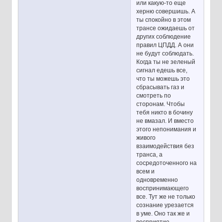
или какую-то еще
херню совершишь. А
ты спокойно в этом
трансе ожидаешь от
других соблюдение
правил ЦПДД. А они
не будут соблюдать.
Когда ты не зеленый
сигнал едешь все,
что ты можешь это
сбрасывать газ и
смотреть по
сторонам. Чтобы
тебя никто в бочину
не вмазал. И вместо
этого непонимания и
живого
взаимодействия без
транса, а
сосредоточенного на
всем и
одновременно
воспринимающего
все. Тут же не только
сознание урезается
в уме. Оно так же и