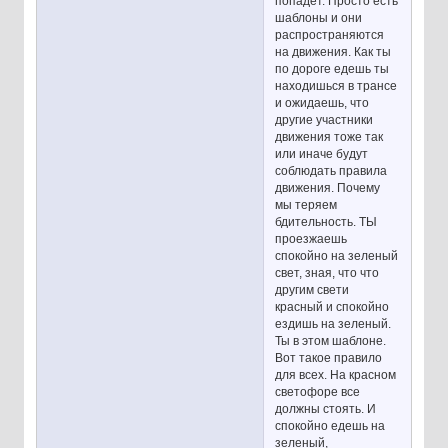
попадет. Просто есть
шаблоны и они
распространяются
на движения. Как ты
по дороге едешь ты
находишься в трансе
и ожидаешь, что
другие участники
движения тоже так
или иначе будут
соблюдать правила
движения. Почему
мы теряем
бдительность. ТЫ
проезжаешь
спокойно на зеленый
свет, зная, что что
другим свети
красный и спокойно
ездишь на зеленый.
Ты в этом шаблоне.
Вот такое правило
для всех. На красном
светофоре все
должны стоять. И
спокойно едешь на
зеленый,