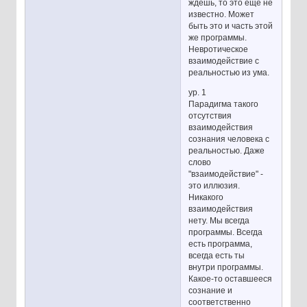
ждешь, то это еще не
известно. Может
быть это и часть этой
же программы.
Невротическое
взаимодействие с
реальностью из ума.
ур. 1
Парадигма такого
отсутствия
взаимодействия
сознания человека с
реальностью. Даже
слово
"взаимодействие" -
это иллюзия.
Никакого
взаимодействия
нету. Мы всегда
программы. Всегда
есть программа,
всегда есть ты
внутри программы.
Какое-то оставшееся
сознание и
соответственно