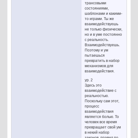
трансовыми
состояниями,
шаблонами и какими-
то играми. Ты же
взаимодействуешь
не только физически,
но и в уме постоянно
с реальность.
Взаимодействуешь.
Поэтому и ум
пытаешься
превратить в набор
механизмов для
взаимодействия.
ур. 2
Здесь это
взаимодействие с
реальностью.
Поскольку сам этот,
процесс
взаимодействия
является болью. То
человек все время
превращает свой ум
в некий набор
законов, правил по,