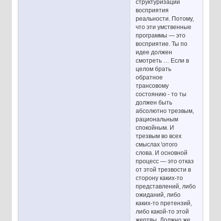
структуризации
восприятия
реальности. Потому,
что эти умственные
программы — это
восприятие. Ты по
идее должен
смотреть … Если в
целом брать
обратное
трансовому
состоянию - то ты
должен быть
абсолютно трезвым,
рациональным
спокойным. И
трезвым во всех
смыслах \этого
слова. И основной
процесс — это отказ
от этой трезвости в
сторону каких-то
представлений, либо
ожиданий, либо
каких-то претензий,
либо какой-то этой
жертвы. Должно же