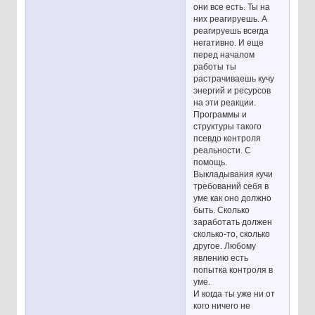
они все есть. Ты на
них реагируешь. А
реагируешь всегда
негативно. И еще
перед началом
работы ты
растрачиваешь кучу
энергий и ресурсов
на эти реакции.
Программы и
структуры такого
псевдо контроля
реальности. С
помощь.
Выкладывания кучи
требований себя в
уме как оно должно
быть. Сколько
заработать должен
сколько-то, сколько
другое. Любому
явлению есть
попытка контроля в
уме.
И когда ты уже ни от
кого ничего не