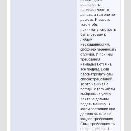
реальность,
начинает чего-то
делать, а там оно по-
другому. И вместо
того чтобы
принимать, смотреть
быть готовым к
любым
неожиданностям,
спокойно переносить
отличия. И при чем
требования
накладываются на
все подряд. Если
рассматривать сам
список требований.
То это начиная с
погоды, с того как ты
выйдешь на улицу.
Как тебе должны
подать машину. В
каком состоянии она
должна быть. И на
каждое требования.
Сами требования ты
не проясняешь. Но