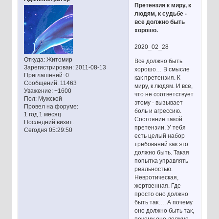
Претензия к миру, к
людям, к судьбе -
все должно быть
хорошо.
2020_02_28
Откуда:
Житомир
Все должно быть
Зарегистрирован
: 2011-08-13
хорошо… В смысле
Приглашений:
0
как претензия. К
Сообщений:
11463
миру, к людям. И все,
Уважение:
+1600
что не соответствует
Пол:
Мужской
этому - вызывает
Провел на форуме:
боль и агрессию.
1 год 1 месяц
Состояние такой
Последний визит:
претензии. У тебя
Сегодня 05:29:50
есть целый набор
требований как это
должно быть. Такая
попытка управлять
реальностью.
Невротическая,
жертвенная. Где
просто оно должно
быть так…. А почему
оно должно быть так,