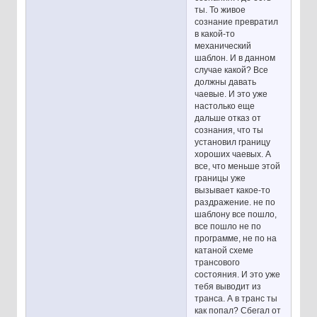
ты. То живое
сознание превратил
в какой-то
механический
шаблон. И в данном
случае какой? Все
должны давать
чаевые. И это уже
настолько еще
дальше отказ от
сознания, что ты
установил границу
хороших чаевых. А
все, что меньше этой
границы уже
вызывает какое-то
раздражение. не по
шаблону все пошло,
все пошло не по
программе, не по на
катаной схеме
трансового
состояния. И это уже
тебя выводит из
транса. А в транс ты
как попал? Сбегал от