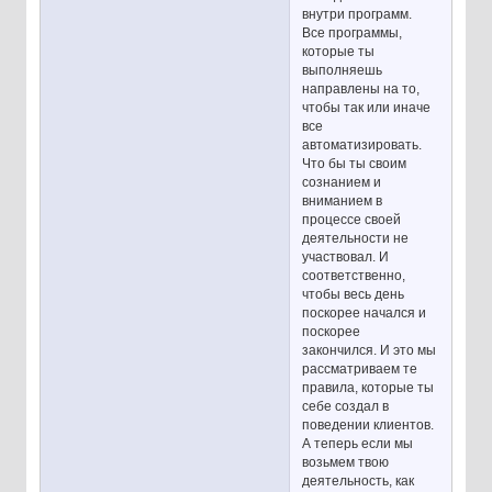
внутри программ.
Все программы,
которые ты
выполняешь
направлены на то,
чтобы так или иначе
все
автоматизировать.
Что бы ты своим
сознанием и
вниманием в
процессе своей
деятельности не
участвовал. И
соответственно,
чтобы весь день
поскорее начался и
поскорее
закончился. И это мы
рассматриваем те
правила, которые ты
себе создал в
поведении клиентов.
А теперь если мы
возьмем твою
деятельность, как