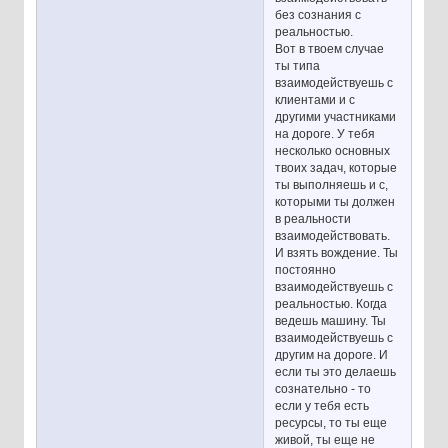
без сознания с
реальностью.
Вот в твоем случае
ты типа
взаимодействуешь с
клиентами и с
другими участниками
на дороге. У тебя
несколько основных
твоих задач, которые
ты выполняешь и с,
которыми ты должен
в реальности
взаимодействовать.
И взять вождение. Ты
постоянно
взаимодействуешь с
реальностью. Когда
ведешь машину. Ты
взаимодействуешь с
другим на дороге. И
если ты это делаешь
сознательно - то
если у тебя есть
ресурсы, то ты еще
живой, ты еще не