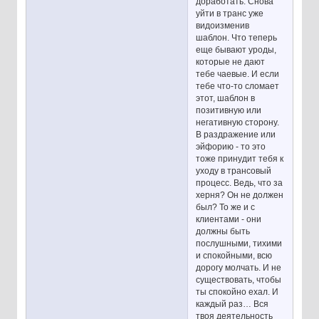
доработать. Снова
уйти в транс уже
видоизменив
шаблон. Что теперь
еще бывают уроды,
которые не дают
тебе чаевые. И если
тебе что-то сломает
этот, шаблон в
позитивную или
негативную сторону.
В раздражение или
эйфорию - то это
тоже принудит тебя к
уходу в трансовый
процесс. Ведь, что за
херня? Он не должен
был? То же и с
клиентами - они
должны быть
послушными, тихими
и спокойными, всю
дорогу молчать. И не
существовать, чтобы
ты спокойно ехал. И
каждый раз… Вся
твоя деятельность