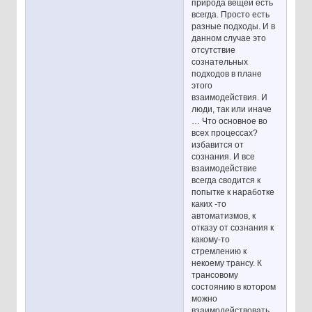
природа вещей есть
всегда. Просто есть
разные подходы. И в
данном случае это
отсутствие
сознательных
подходов в плане
этого
взаимодействия. И
люди, так или иначе
… Что основное во
всех процессах?
избавится от
сознания. И все
взаимодействие
всегда сводится к
попытке к наработке
каких -то
автоматизмов, к
отказу от сознания к
какому-то
стремлению к
некоему трансу. К
трансовому
состоянию в котором
можно
взаимодействовать