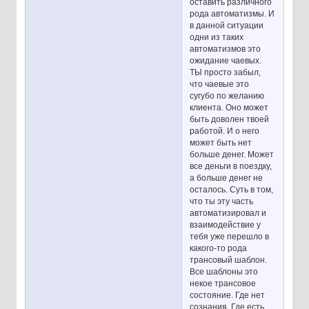
оставить различного
рода автоматизмы. И
в данной ситуации
одни из таких
автоматизмов это
ожидание чаевых.
ТЫ просто забыл,
что чаевые это
сугубо по желанию
клиента. Оно может
быть доволен твоей
работой. И о него
может быть нет
больше денег. Может
все деньги в поездку,
а больше денег не
осталось. Суть в том,
что ты эту часть
автоматизировал и
взаимодействие у
тебя уже перешло в
какого-то рода
трансовый шаблон.
Все шаблоны это
некое трансовое
состояние. Где нет
сознания. Где есть