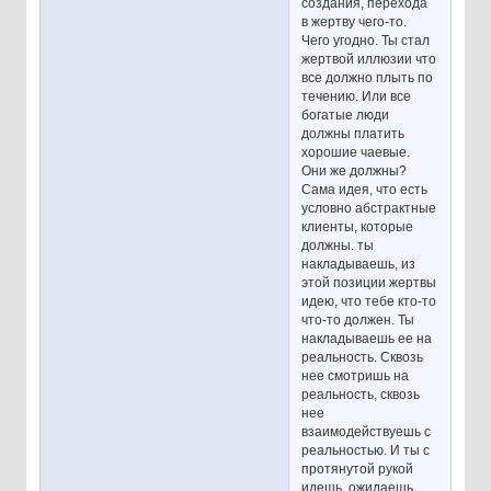
создания, перехода
в жертву чего-то.
Чего угодно. Ты стал
жертвой иллюзии что
все должно плыть по
течению. Или все
богатые люди
должны платить
хорошие чаевые.
Они же должны?
Сама идея, что есть
условно абстрактные
клиенты, которые
должны. ты
накладываешь, из
этой позиции жертвы
идею, что тебе кто-то
что-то должен. Ты
накладываешь ее на
реальность. Сквозь
нее смотришь на
реальность, сквозь
нее
взаимодействуешь с
реальностью. И ты с
протянутой рукой
идешь, ожидаешь