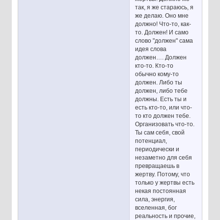
так, я же стараюсь, я
же делаю. Оно мне
должно! Что-то, как-
то. Должен! И само
слово "должен" сама
идея слова
должен…. Должен
кто-то. Кто-то
обычно кому-то
должен. Либо ты
должен, либо тебе
должны. Есть ты и
есть кто-то, или что-
то кто должен тебе.
Организовать что-то.
Ты сам себя, свой
потенциал,
периодически и
незаметно для себя
превращаешь в
жертву. Потому, что
только у жертвы есть
некая постоянная
сила, энергия,
вселенная, бог
реальность и прочие,