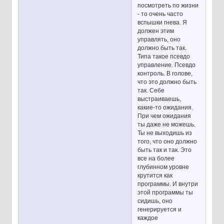
посмотреть по жизни
- то очень часто
вспышки гнева. Я
должен этим
управлять, оно
должно быть так.
Типа такое псевдо
управление. Псевдо
контроль. В голове,
что это должно быть
так. Себе
выстраиваешь,
какие-то ожидания.
При чем ожидания
ты даже не можешь.
Ты не выходишь из
того, что оно должно
быть так и так. Это
все на более
глубинном уровне
крутится как
программы. И внутри
этой программы ты
сидишь, оно
генерируется и
каждое