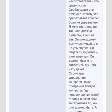
несоответствие - это
сразу психи.
Срабатывает это
почему? Потому, что
срабатывает кластер
боли не управления.
Я хочу так, а оно не
так. Оно должно
быть так, а оно не
так. Он мне должен
был улыбнуться, а он
не улыбнулся. Он
сидеть тихо должен,
а он закричал. Он
должен был мне
заплатить, а у него
нету денег.
Структуры
управления
контроля. Такое
программа псевдо
контроля. Где
человек внутри своей
головы, внутри себя
выстраивает то, как
оно должно быть. А
потом идет в