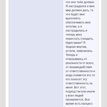
что оно тебе должно.
Я настрадался и мне
мир должен дать, то
что будет мне
выполнять
обеспечивать мои
хотелки, а я
настрадалась и
теперь могу
перестать страдать.
Идея какая? Я
бедная жертва,
устала, замучалась.
Теперь я
отказываюсь от
реальности от всего,
от взаимодействия
от ответственности и
когда появится кто-то
кто понесет эту
ответственность за
меня. Вот этот,
подход так или иначе
у всех людей
проявляется. Все
время есть процесс