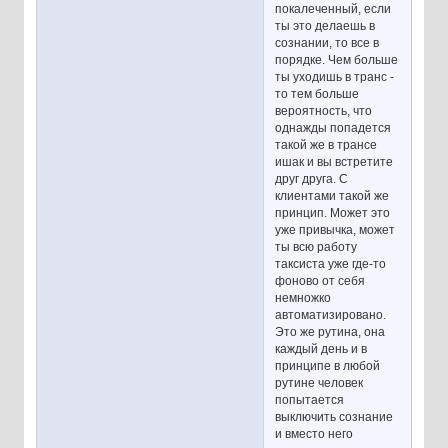
покалеченный, если
ты это делаешь в
сознании, то все в
порядке. Чем больше
ты уходишь в транс -
то тем больше
вероятность, что
однажды попадется
такой же в трансе
ишак и вы встретите
друг друга. С
клиентами такой же
принцип. Может это
уже привычка, может
ты всю работу
таксиста уже где-то
фоново от себя
немножко
автоматизировано.
Это же рутина, она
каждый день и в
принципе в любой
рутине человек
попытается
выключить сознание
и вместо него