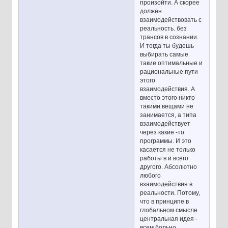
произойти. А скорее
должен
взаимодействовать с
реальность. без
трансов в сознании.
И тогда ты будешь
выбирать самые
такие оптимальные и
рациональные пути
этого
взаимодействия. А
вместо этого никто
такими вещами не
занимается, а типа
взаимодействует
через какие -то
программы. И это
касается не только
работы в и всего
другого. Абсолютно
любого
взаимодействия в
реальности. Потому,
что в принципе в
глобальном смысле
центральная идея -
всем больно