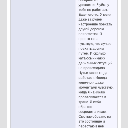
восприятие
урезается. Чуйка у
тебя не работает.
Еще чего-то. У меня
даже за рулем
настроение поехать
другой дорогою
появляется. Я
просто типа
чувствую, что лучше
поехать другим
путем. И сколько
катаюсь никаких
дебильных ситуаций
не происходило.
Чутье какое-то да
работает. Иногда
конечно я даже
моментами чувствую,
когда я начинаю
проваливается в
транс. Я себя
обратно
сосредотачиваю.
Смотрю обратно на
это состояние и
перестаю в нем