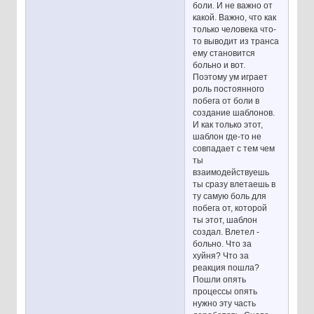
боли. И не важно от
какой. Важно, что как
только человека что-
то выводит из транса
ему становится
больно и вот.
Поэтому ум играет
роль постоянного
побега от боли в
создание шаблонов.
И как только этот,
шаблон где-то не
совпадает с тем чем
ты
взаимодействуешь
ты сразу влетаешь в
ту самую боль для
побега от, которой
ты этот, шаблон
создал. Влетел -
больно. Что за
хуйня? Что за
реакция пошла?
Пошли опять
процессы опять
нужно эту часть