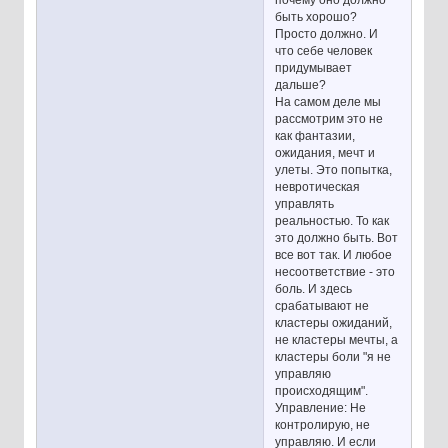
почему оно должно
быть хорошо?
Просто должно. И
что себе человек
придумывает
дальше?
На самом деле мы
рассмотрим это не
как фантазии,
ожидания, мечт и
улеты. Это попытка,
невротическая
управлять
реальностью. То как
это должно быть. Вот
все вот так. И любое
несоответствие - это
боль. И здесь
срабатывают не
кластеры ожиданий,
не кластеры мечты, а
кластеры боли "я не
управляю
происходящим".
Управление: Не
контролирую, не
управляю. И если