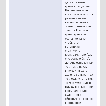
делает, в какое
время и так далее.
Но пока что можно
просто сказать, что в
реальности нет
никаких правил и
только физические
законы. И ты все
время урезаешь
сознание на то,
чтобы этот,
потенциал
ограничить
границами того "как
оно должно быть".
Должно быть вот так-
то и так, и никак
иначе. Или одно
должно быть вот так-
то и если оно не так -
то мне будет хуево.
Или будет выше чем
я ожидал-то мне
будет сверх
эйфорично. Процесс
постоянной