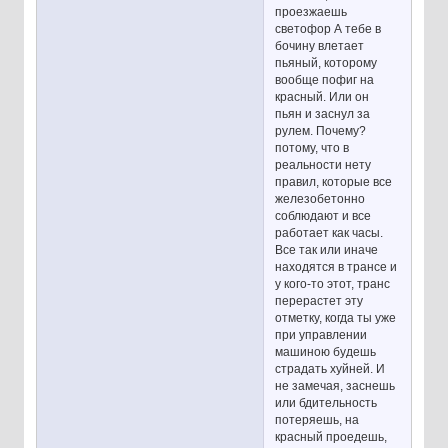
проезжаешь
светофор А тебе в
бочину влетает
пьяный, которому
вообще пофиг на
красный. Или он
пьян и заснул за
рулем. Почему?
потому, что в
реальности нету
правил, которые все
железобетонно
соблюдают и все
работает как часы.
Все так или иначе
находятся в трансе и
у кого-то этот, транс
перерастет эту
отметку, когда ты уже
при управлении
машиною будешь
страдать хуйней. И
не замечая, заснешь
или бдительность
потеряешь, на
красный проедешь,