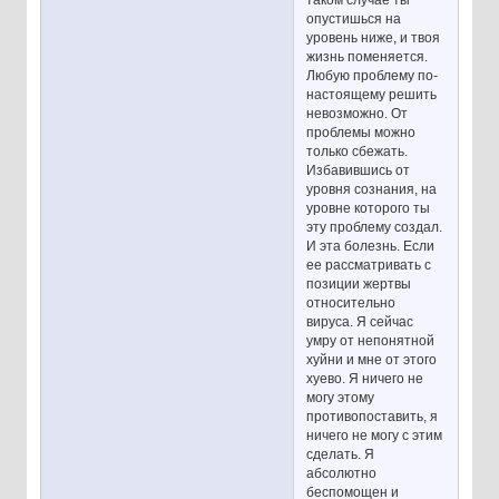
опустишься на
уровень ниже, и твоя
жизнь поменяется.
Любую проблему по-
настоящему решить
невозможно. От
проблемы можно
только сбежать.
Избавившись от
уровня сознания, на
уровне которого ты
эту проблему создал.
И эта болезнь. Если
ее рассматривать с
позиции жертвы
относительно
вируса. Я сейчас
умру от непонятной
хуйни и мне от этого
хуево. Я ничего не
могу этому
противопоставить, я
ничего не могу с этим
сделать. Я
абсолютно
беспомощен и