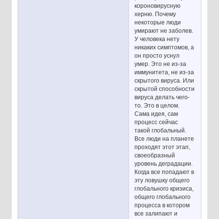
короновирусную
херню. Почему
некоторые люди
умирают не заболев.
У человека нету
никаких симптомов, а
он просто уснул
умер. Это не из-за
иммунитета, не из-за
скрытого вируса. Или
скрытой способности
вируса делать чего-
то. Это в целом.
Сама идея, сам
процесс сейчас
такой глобальный.
Все люди на планете
проходят этот этап,
своеобразный
уровень деградации.
Когда все попадают в
эту ловушку общего
глобального кризиса,
общего глобального
процесса в котором
все залипают и