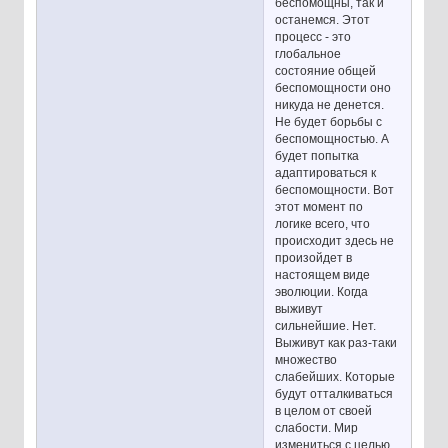
беспомощны, так и
останемся. Этот
процесс - это
глобальное
состояние общей
беспомощности оно
никуда не денется.
Не будет борьбы с
беспомощностью. А
будет попытка
адаптироваться к
беспомощности. Вот
этот момент по
логике всего, что
происходит здесь не
произойдет в
настоящем виде
эволюции. Когда
выживут
сильнейшие. Нет.
Выживут как раз-таки
множество
слабейших. Которые
будут отталкиваться
в целом от своей
слабости. Мир
измениться с целью