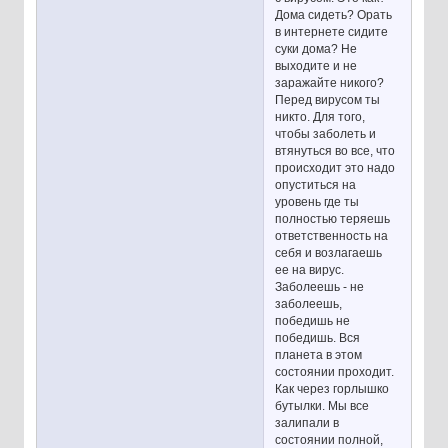
Дома сидеть? Орать
в интернете сидите
суки дома? Не
выходите и не
заражайте никого?
Перед вирусом ты
никто. Для того,
чтобы заболеть и
втянуться во все, что
происходит это надо
опуститься на
уровень где ты
полностью теряешь
ответственность на
себя и возлагаешь
ее на вирус.
Заболеешь - не
заболеешь,
победишь не
победишь. Вся
планета в этом
состоянии проходит.
Как через горлышко
бутылки. Мы все
залипали в
состоянии полной,