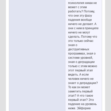
психология никак не
может с этим
работать? Потому,
что они эту фазу
падения вообще
ничего не делают. А
они с ним в принципе
ничего не могут
сделать. Потому что
это только сейчас
зная о
деструктивных
программах, зная о
системе уровней,
зная о деградации
только с этим можно
этот первый этап
видеть. А если
человек ничего не
знает о деградации?
То как он может
заметить первый
этап? А что такое
первый этап? Это
падение на уровень
ниже. Эйфорию