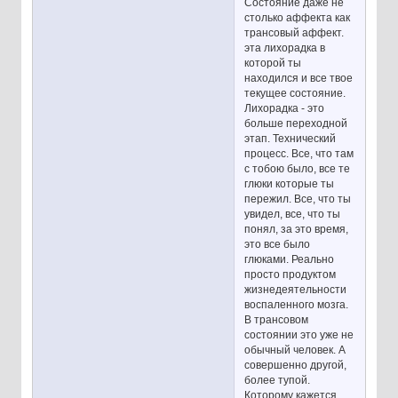
Состояние даже не
столько аффекта как
трансовый аффект.
эта лихорадка в
которой ты
находился и все твое
текущее состояние.
Лихорадка - это
больше переходной
этап. Технический
процесс. Все, что там
с тобою было, все те
глюки которые ты
пережил. Все, что ты
увидел, все, что ты
понял, за это время,
это все было
глюками. Реально
просто продуктом
жизнедеятельности
воспаленного мозга.
В трансовом
состоянии это уже не
обычный человек. А
совершенно другой,
более тупой.
Которому кажется,