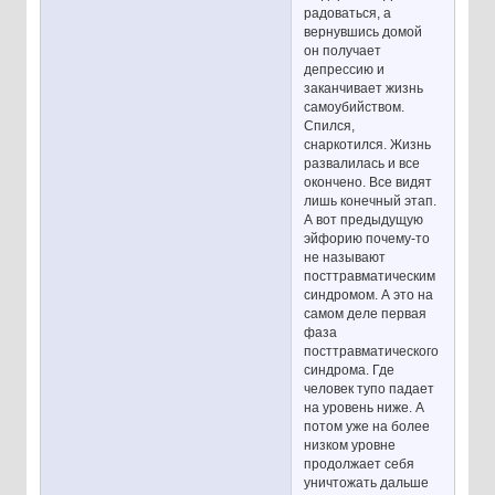
радоваться, а
вернувшись домой
он получает
депрессию и
заканчивает жизнь
самоубийством.
Спился,
снаркотился. Жизнь
развалилась и все
окончено. Все видят
лишь конечный этап.
А вот предыдущую
эйфорию почему-то
не называют
посттравматическим
синдромом. А это на
самом деле первая
фаза
посттравматического
синдрома. Где
человек тупо падает
на уровень ниже. А
потом уже на более
низком уровне
продолжает себя
уничтожать дальше