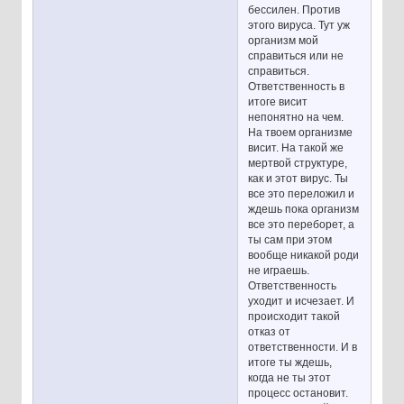
бессилен. Против
этого вируса. Тут уж
организм мой
справиться или не
справиться.
Ответственность в
итоге висит
непонятно на чем.
На твоем организме
висит. На такой же
мертвой структуре,
как и этот вирус. Ты
все это переложил и
ждешь пока организм
все это переборет, а
ты сам при этом
вообще никакой роди
не играешь.
Ответственность
уходит и исчезает. И
происходит такой
отказ от
ответственности. И в
итоге ты ждешь,
когда не ты этот
процесс остановит.