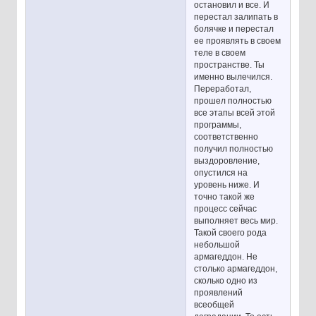
остановил и все. И
перестал залипать в
болячке и перестал
ее проявлять в своем
теле в своем
пространстве. Ты
именно вылечился.
Переработал,
прошел полностью
все этапы всей этой
программы,
соответственно
получил полностью
выздоровление,
опустился на
уровень ниже. И
точно такой же
процесс сейчас
выполняет весь мир.
Такой своего рода
небольшой
армагеддон. Не
столько армагеддон,
сколько одно из
проявлений
всеобщей