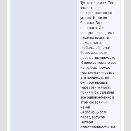
Тут тоже самое. Есть
какая-то
невероятная сверх
угроза. И все ее
бояться. Все
понимают. И в
первую очередь все
люди на планете
находятся в
глобальной некой
беспомощности
перед этим вирусом.
И прежде чем это все
началось, прежде
чем запустились все
эти процессы, по
сути все прошли
через эти, начали,
принялись, залипли
все одновременно в
этом состоянии
некой
беспомощности
перед вирусом.
Потери
ответственности. Ты