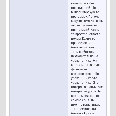
вылечиться без
последствий. Не
выполнив какую-то
программу. Потому
как уже сама болезнь
является какой-то
программой. Каким-
то пространством в
целом. Каким-то
процессом. От
болезни можно
только сбежать
исключительно на
уровень ниже. На
котором ты конечно
физически
выздоровеешь. Но
уровень ниже это
уровень ниже. Это
потеря сознания, это
потеря ресурсов. Ты
все-таки сбежал от
самого себя. Ты
именно вылечился.
Ты не остановил
болячку. Просто