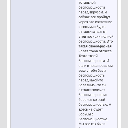
тотальной
беспомощности
перед вирусом. И
сейчас все пройдут
через это состояние
и весь мир будет
отталкиваться от
этой позиции полной
беспомощности. Это
такая своеобразная
новая точка отсчета.
Точка твоей
беспомощности. И
если в позапрошлом
веке у тебя была
беспомощность
перед какой-то
болезнью - то ты
отталкиваясь от
беспомощностью
боролся со всей
беспомощностью. А
здесь не будет
борьбы с
беспомощностью.
Мы все как были