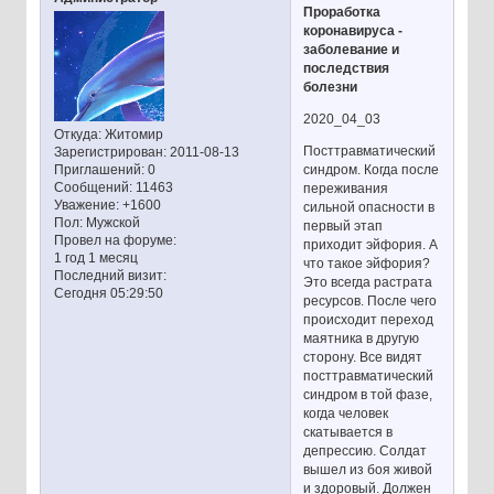
Проработка
коронавируса -
заболевание и
последствия
болезни
2020_04_03
Откуда:
Житомир
Посттравматический
Зарегистрирован
: 2011-08-13
синдром. Когда после
Приглашений:
0
Сообщений:
11463
переживания
Уважение:
+1600
сильной опасности в
Пол:
Мужской
первый этап
Провел на форуме:
приходит эйфория. А
1 год 1 месяц
что такое эйфория?
Последний визит:
Это всегда растрата
Сегодня 05:29:50
ресурсов. После чего
происходит переход
маятника в другую
сторону. Все видят
посттравматический
синдром в той фазе,
когда человек
скатывается в
депрессию. Солдат
вышел из боя живой
и здоровый. Должен