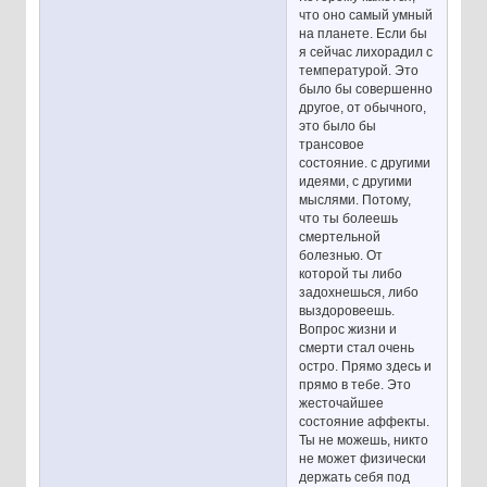
что оно самый умный
на планете. Если бы
я сейчас лихорадил с
температурой. Это
было бы совершенно
другое, от обычного,
это было бы
трансовое
состояние. с другими
идеями, с другими
мыслями. Потому,
что ты болеешь
смертельной
болезнью. От
которой ты либо
задохнешься, либо
выздоровеешь.
Вопрос жизни и
смерти стал очень
остро. Прямо здесь и
прямо в тебе. Это
жесточайшее
состояние аффекты.
Ты не можешь, никто
не может физически
держать себя под