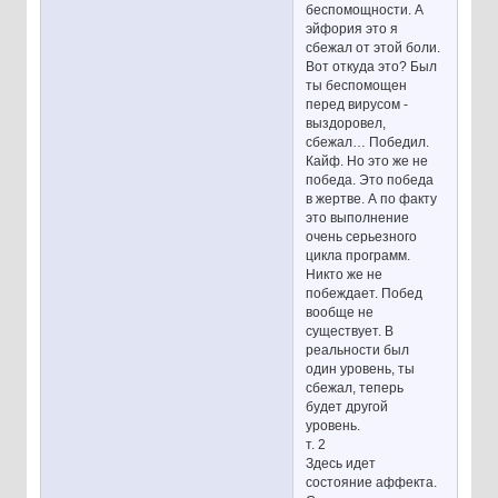
беспомощности. А
эйфория это я
сбежал от этой боли.
Вот откуда это? Был
ты беспомощен
перед вирусом -
выздоровел,
сбежал… Победил.
Кайф. Но это же не
победа. Это победа
в жертве. А по факту
это выполнение
очень серьезного
цикла программ.
Никто же не
побеждает. Побед
вообще не
существует. В
реальности был
один уровень, ты
сбежал, теперь
будет другой
уровень.
т. 2
Здесь идет
состояние аффекта.