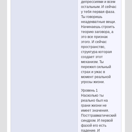
депрессиями и всем
остальным. И сейчас
у тебя первая фаза.
Ты говоришь
неадекватные вещи.
Начинаешь строить
теорию заговора, а
это все признак
этого. И сейчас
пространство,
структура которая
создает этот
механизм. Ты
пережил сильный
страх и ужас в
момент реальной
угрозы жизни.
Уровень 1
Насколько ты
реально был на
грани жизни не
имеет значения.
Посттравматический
синдром. И первой
фазой его есть
падение. И