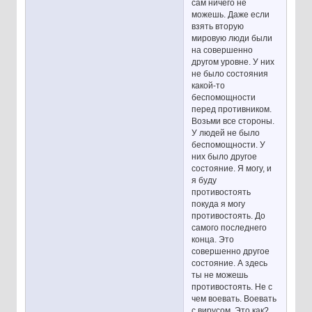
сам ничего не
можешь. Даже если
взять вторую
мировую люди были
на совершенно
другом уровне. У них
не было состояния
какой-то
беспомощности
перед противником.
Возьми все стороны.
У людей не было
беспомощности. У
них было другое
состояние. Я могу, и
я буду
противостоять
покуда я могу
противостоять. До
самого последнего
конца. Это
совершенно другое
состояние. А здесь
ты не можешь
противостоять. Не с
чем воевать. Воевать
с вирусом. Это как?