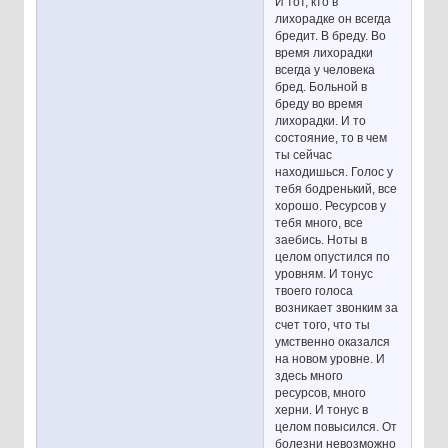
И тот, кто в
лихорадке он всегда
бредит. В бреду. Во
время лихорадки
всегда у человека
бред. Больной в
бреду во время
лихорадки. И то
состояние, то в чем
ты сейчас
находишься. Голос у
тебя бодренький, все
хорошо. Ресурсов у
тебя много, все
заебись. Ноты в
целом опустился по
уровням. И тонус
твоего голоса
возникает звонким за
счет того, что ты
умственно оказался
на новом уровне. И
здесь много
ресурсов, много
херни. И тонус в
целом повысился. От
болезни невозможно