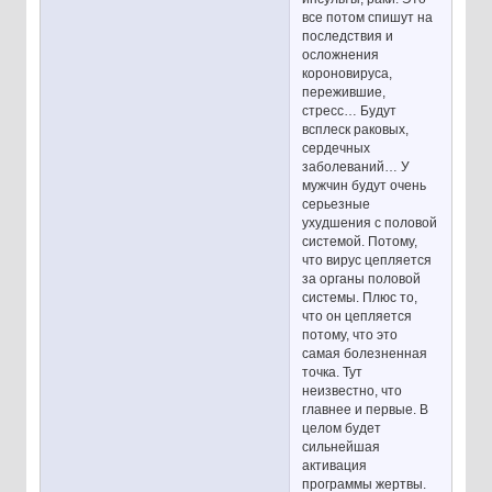
все потом спишут на
последствия и
осложнения
короновируса,
пережившие,
стресс… Будут
всплеск раковых,
сердечных
заболеваний… У
мужчин будут очень
серьезные
ухудшения с половой
системой. Потому,
что вирус цепляется
за органы половой
системы. Плюс то,
что он цепляется
потому, что это
самая болезненная
точка. Тут
неизвестно, что
главнее и первые. В
целом будет
сильнейшая
активация
программы жертвы.