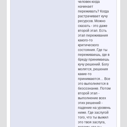
человек когда
начинает
переживать? Когда
растрачивает кучу
ресурсов. Можно
сказать - это даже
второй этап. Есть
этап переживания
какого-то
критического
состояния. Где ты
переживаешь, где в
бреду принимаешь
кучу решений. Богу
молятся, решения
какие-то
принимаются… Все
это выполняется в
безсознанке. Потом
второй этап -
выполнение всех
этих решений -
падение на уровень
ниже. Где заслугой
того, что ты выжил
это твоя заслуга,
потому, что ты