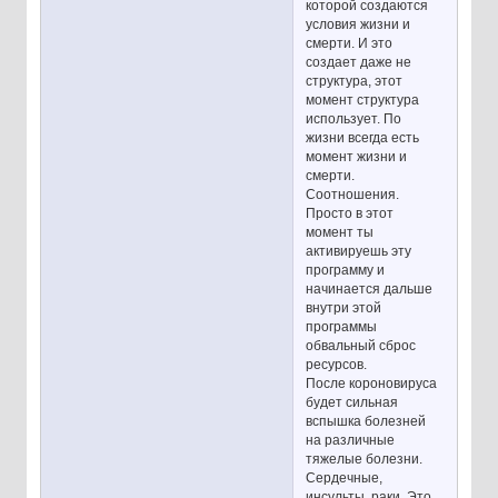
которой создаются
условия жизни и
смерти. И это
создает даже не
структура, этот
момент структура
использует. По
жизни всегда есть
момент жизни и
смерти.
Соотношения.
Просто в этот
момент ты
активируешь эту
программу и
начинается дальше
внутри этой
программы
обвальный сброс
ресурсов.
После короновируса
будет сильная
вспышка болезней
на различные
тяжелые болезни.
Сердечные,
инсульты, раки. Это