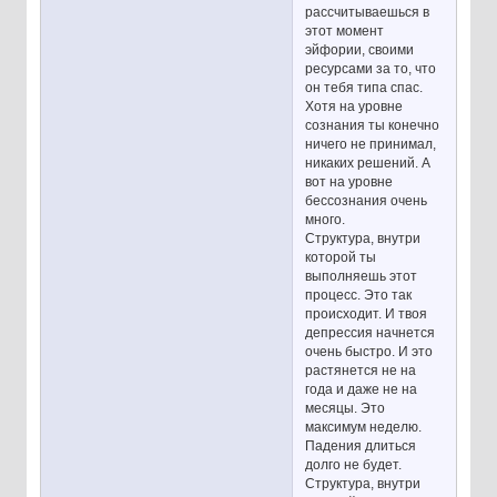
рассчитываешься в
этот момент
эйфории, своими
ресурсами за то, что
он тебя типа спас.
Хотя на уровне
сознания ты конечно
ничего не принимал,
никаких решений. А
вот на уровне
бессознания очень
много.
Структура, внутри
которой ты
выполняешь этот
процесс. Это так
происходит. И твоя
депрессия начнется
очень быстро. И это
растянется не на
года и даже не на
месяцы. Это
максимум неделю.
Падения длиться
долго не будет.
Структура, внутри