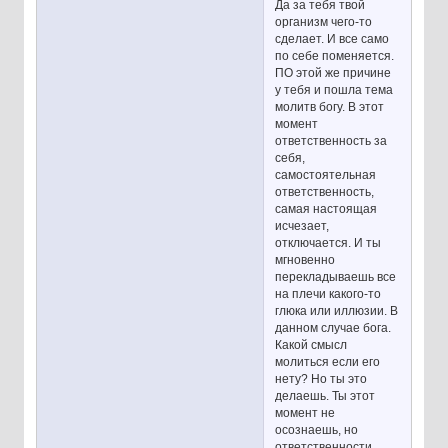
Да за тебя твой
организм чего-то
сделает. И все само
по себе поменяется.
ПО этой же причине
у тебя и пошла тема
молитв богу. В этот
момент
ответственность за
себя,
самостоятельная
ответственность,
самая настоящая
исчезает,
отключается. И ты
мгновенно
перекладываешь все
на плечи какого-то
глюка или иллюзии. В
данном случае бога.
Какой смысл
молиться если его
нету? Но ты это
делаешь. Ты этот
момент не
осознаешь, но
ответственности