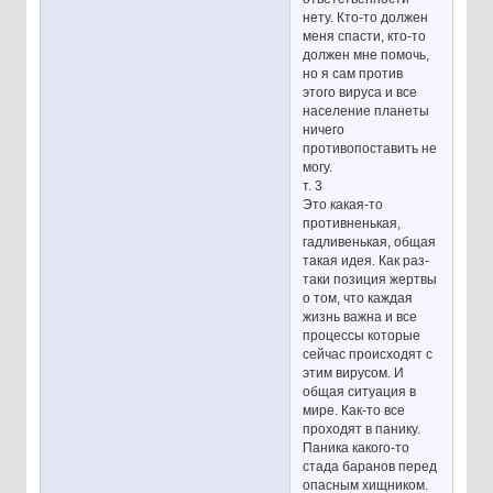
нету. Кто-то должен
меня спасти, кто-то
должен мне помочь,
но я сам против
этого вируса и все
население планеты
ничего
противопоставить не
могу.
т. 3
Это какая-то
противненькая,
гадливенькая, общая
такая идея. Как раз-
таки позиция жертвы
о том, что каждая
жизнь важна и все
процессы которые
сейчас происходят с
этим вирусом. И
общая ситуация в
мире. Как-то все
проходят в панику.
Паника какого-то
стада баранов перед
опасным хищником.