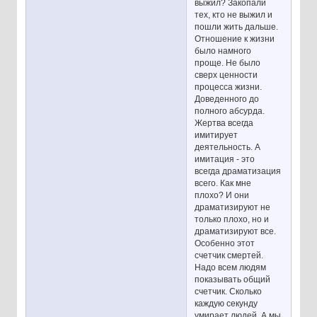
выжил? Закопали
тех, кто не выжил и
пошли жить дальше.
Отношение к жизни
было намного
проще. Не было
сверх ценности
процесса жизни.
Доведенного до
полного абсурда.
Жертва всегда
имитирует
деятельность. А
имитация - это
всегда драматизация
всего. Как мне
плохо? И они
драматизируют не
только плохо, но и
драматизируют все.
Особенно этот
счетчик смертей.
Надо всем людям
показывать общий
счетчик. Сколько
каждую секунду
умирает людей. А мы