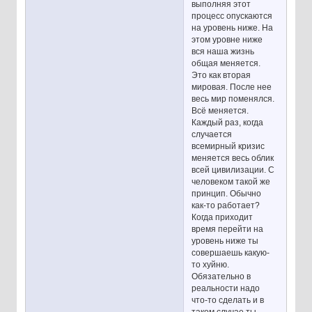
выполняя этот
процесс опускаются
на уровень ниже. На
этом уровне ниже
вся наша жизнь
общая меняется.
Это как вторая
мировая. После нее
весь мир поменялся.
Всё меняется.
Каждый раз, когда
случается
всемирный кризис
меняется весь облик
всей цивилизации. С
человеком такой же
принцип. Обычно
как-то работает?
Когда приходит
время перейти на
уровень ниже ты
совершаешь какую-
то хуйню.
Обязательно в
реальности надо
что-то сделать и в
таком случае ты