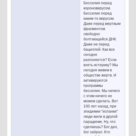
Бессилия перед
короновирусом.
Бессилие перед
каким-то вирусом.
Даже перед мертвым
фрагментом
свободно
болтающейся ДНК.
Даже не перед
бациллой. Как все
сегодня
разгоняется? Если
взять истерику? Мы
сегодня живем в
обществе жертв. И
активируются
программы
бессилия. Мы ничего
с этим ничего не
можем сделать. Вот
100 лет назад, при
эпидемии "испанки"
люди жили в другой
парадигме. Ну, что
сделаешь? Бог дал,
бог забрал. Кто