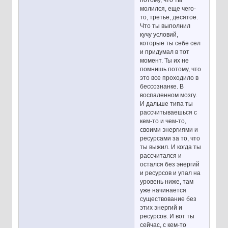
молился, еще чего-
то, третье, десятое.
Что ты выполнил
кучу условий,
которые ты себе сел
и придумал в тот
момент. Ты их не
помнишь потому, что
это все проходило в
бессознанке. В
воспаленном мозгу.
И дальше типа ты
рассчитываешься с
кем-то и чем-то,
своими энергиями и
ресурсами за то, что
ты выжил. И когда ты
рассчитался и
остался без энергий
и ресурсов и упал на
уровень ниже, там
уже начинается
существование без
этих энергий и
ресурсов. И вот ты
сейчас, с кем-то