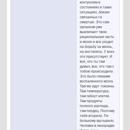
контролем в
состояниях и таких
ситуациях, близко
связанных со
смертью. Это сам
организм уже
выключает твою
рациональную часть
и мозги и все уходит
на борьбу за жизнь,
на инстинкты. У всех
это присутствует. И
все, что ты там
думал, все, что там с
тобою происходило.
Это было глюками
воспаленного мозга.
Там же идут токсины.
Там температура,
там гибнут клетки.
Там продукты
полного распада,
там пиздец. Поэтому
тебя вторило. По
больному вштырило.
Человек в лихорадке.