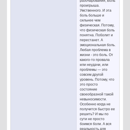
разочарования, Боль
проигрыша.
Умственного. И эта
боль больше и
сильнее чем
физическая. Потому,
что физическая боль
понятна. Поболит и
перестанет. А
эмоциональная боль.
Любая проблема в
жизни - это боль. От
какого-то провала
или неудачи, или
проблемы — это
совсем другой
уровень. Потому, что
это просто
состояние
своеобразной такой
невыносимости.
Особенно когда не
получится быстро ее
решить? И мы по
сути не просто
боимся боли. А вся
реальность для