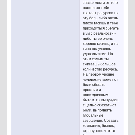
зависимости от того
насколько тебе
хватает ресурсов ты
эту боль-либо очень
плохо гасишь и тебе
приходиться сбегать
в ум с реальности -
либо ты ее очень
хорошо гасишь, и ты
типа получаешь
удовольствие. Но
этим самым ты
сжигаешь большое
количество ресурса.
На первом уровне
человек не может от
боли сбегать
простым и
повседневным
бытом. ты вынужден,
с целью сбежать от
боли, выполнять
глобальные
свершения. Создать
компанию, бизнес,
страну, еще что-то.