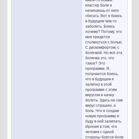
кластер боли и
начинаешь от него
сбегать. Вот я боюсь
в будущем чем-то
заболеть. Боюсь
почему? Потому, что
мне придется
столкнуться с болью.
С дискомфортом, с
болячкой. Но вся эта
болячка это, что
такое? Это
программа. Я,
получается боюсь,
что в будущем я
залипну в этой
программе с этим
вирусом и начну
болеть. Здесь не сам
вирус страшен, а
боль. Что я создам
новую программу и
буду в ней залипать.
Ирония в том, что
человек с одной
стороны боится боли