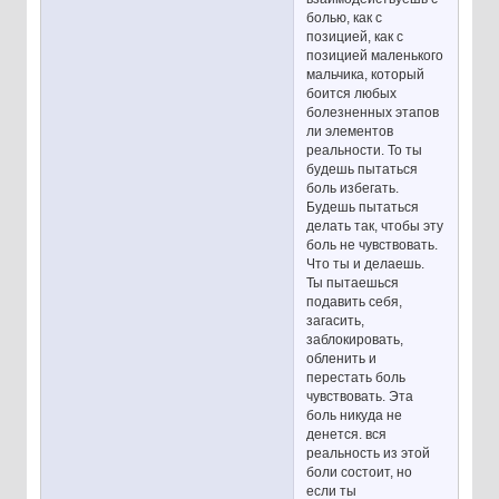
болью, как с
позицией, как с
позицией маленького
мальчика, который
боится любых
болезненных этапов
ли элементов
реальности. То ты
будешь пытаться
боль избегать.
Будешь пытаться
делать так, чтобы эту
боль не чувствовать.
Что ты и делаешь.
Ты пытаешься
подавить себя,
загасить,
заблокировать,
обленить и
перестать боль
чувствовать. Эта
боль никуда не
денется. вся
реальность из этой
боли состоит, но
если ты