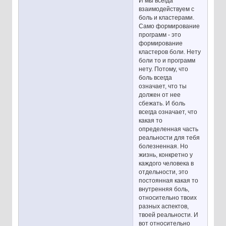
И мы всегда
взаимодействуем с
боль и кластерами.
Само формирование
программ - это
формирование
кластеров боли. Нету
боли то и программ
нету. Потому, что
боль всегда
означает, что ты
должен от нее
сбежать. И боль
всегда означает, что
какая то
определенная часть
реальности для тебя
болезненная. Но
жизнь, конкретно у
каждого человека в
отдельности, это
постоянная какая то
внутренняя боль,
относительно твоих
разных аспектов,
твоей реальности. И
вот относительно