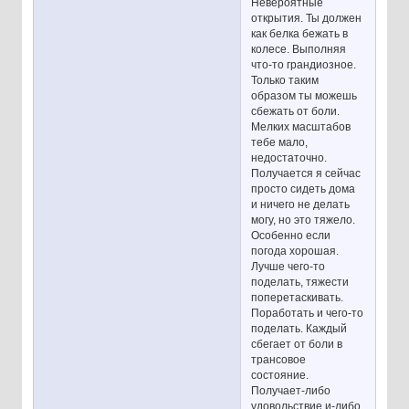
Невероятные
открытия. Ты должен
как белка бежать в
колесе. Выполняя
что-то грандиозное.
Только таким
образом ты можешь
сбежать от боли.
Мелких масштабов
тебе мало,
недостаточно.
Получается я сейчас
просто сидеть дома
и ничего не делать
могу, но это тяжело.
Особенно если
погода хорошая.
Лучше чего-то
поделать, тяжести
поперетаскивать.
Поработать и чего-то
поделать. Каждый
сбегает от боли в
трансовое
состояние.
Получает-либо
удовольствие и-либо