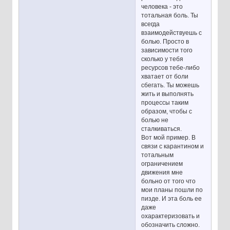
человека - это
тотальная боль. Ты
всегда
взаимодействуешь с
болью. Просто в
зависимости того
сколько у тебя
ресурсов тебе-либо
хватает от боли
сбегать. Ты можешь
жить и выполнять
процессы таким
образом, чтобы с
болью не
сталкиваться.
Вот мой пример. В
связи с карантином и
тотальным
ограничением
движения мне
больно от того что
мои планы пошли по
пизде. И эта боль ее
даже
охарактеризовать и
обозначить сложно.