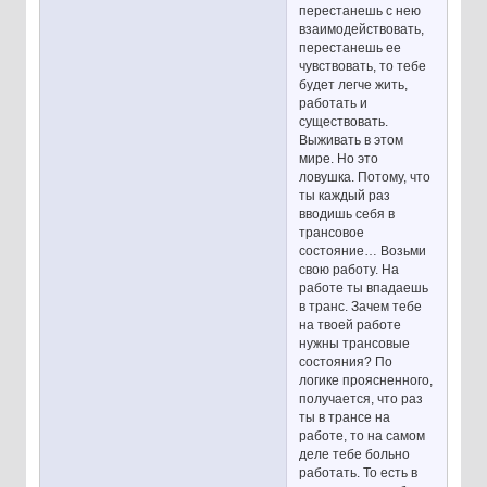
перестанешь с нею
взаимодействовать,
перестанешь ее
чувствовать, то тебе
будет легче жить,
работать и
существовать.
Выживать в этом
мире. Но это
ловушка. Потому, что
ты каждый раз
вводишь себя в
трансовое
состояние… Возьми
свою работу. На
работе ты впадаешь
в транс. Зачем тебе
на твоей работе
нужны трансовые
состояния? По
логике проясненного,
получается, что раз
ты в трансе на
работе, то на самом
деле тебе больно
работать. То есть в