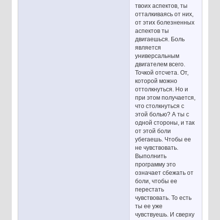
твоих аспектов, ты
отталкиваясь от них,
от этих болезненных
аспектов ты
двигаешься. Боль
является
универсальным
двигателем всего.
Точкой отсчета. От,
которой можно
оттолкнуться. Но и
при этом получается,
что столкнуться с
этой болью? А ты с
одной стороны, и так
от этой боли
убегаешь. Чтобы ее
не чувствовать.
Выполнить
программу это
означает сбежать от
боли, чтобы ее
перестать
чувствовать. То есть
ты ее уже
чувствуешь. И сверху