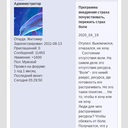
Администратор
Программа
внедрения страха
почувствовать,
пережить страх
боли
2020_04_19
Откуда:
Житомир
Отупел. Выключился,
Зарегистрирован
: 2011-08-13
отказался, не хочу.
Приглашений:
0
Сообщений:
11463
Состояние
Уважение:
+1600
отсутствия воли. На
Пол:
Мужской
самом деле это
Провел на форуме:
отсутствие ресурса.
1 год 1 месяц
“Воля" - это некий
Последний визит:
ракурс, ресурса, где
Сегодня 05:29:50
готовность его
растрачивать. Но это
такое понятие…. Не
то, чтобы я хочу или
не хочу.
Люди для чего
растрачивают
ресурсы? Чтобы
сбежать от боли.
Получается, что у