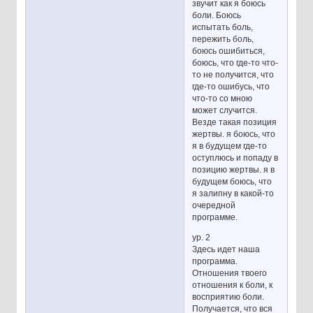
звучит как я боюсь
боли. Боюсь
испытать боль,
пережить боль,
боюсь ошибиться,
боюсь, что где-то что-
то не получится, что
где-то ошибусь, что
что-то со мною
может случится.
Везде такая позиция
жертвы. я боюсь, что
я в будущем где-то
оступлюсь и попаду в
позицию жертвы. я в
будущем боюсь, что
я залипну в какой-то
очередной
программе.
ур. 2
Здесь идет наша
программа.
Отношения твоего
отношения к боли, к
восприятию боли.
Получается, что вся