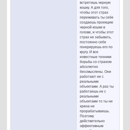
встретишь черную
кошку. А для того,
чтобы этот страх
переживать ты себе
создаешь проекцию
черной кошки в
голове, и чтобы этот
страх не забывать,
постоянно себе
генерируешь его по
кругу. И все
известные техники
борьбы со страхом
абсолютно
бессмыслены. Они
работают не с
реальными
объектами. А раз ты
работаешь не с
реальными
объектами то ты ни
хрена не
прорабатываешь.
Поэтому
действительно
эффективным