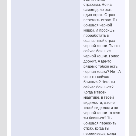
страхами. Но на
самом деле есть
один страх. Страх
пережить страх. Ты
боишься черной
кошки. И просишь
проработать в
сеансе твой страх
черной кошки. Ты вот
сейчас боишься
черной кошки. Голос
дрожит. А где-то
рядом с тобою есть
черная кошка? Нет. А
чего ты сейчас
боишься? Чего ты
сейчас боишься?
Когда в твоей
квартире, в твоей
видимости, в зоне
твоей видимости нет
черной кошки то чего
ты боишься? ТЫ
боишься пережить
страх, когда ты
переживешь, когда