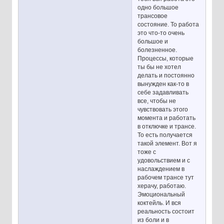
одно большое
трансовое
состояние. То работа
это что-то очень
большое и
болезненное.
Процессы, которые
ты бы не хотел
делать и постоянно
вынужден как-то в
себе задавливать
все, чтобы не
чувствовать этого
момента и работать
в отключке и трансе.
То есть получается
такой элемент. Вот я
тоже с
удовольствием и с
наслаждением в
рабочем трансе тут
херачу, работаю.
Эмоциональный
коктейль. И вся
реальность состоит
из боли и в