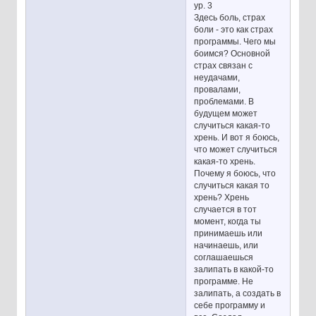
ур. 3
Здесь боль, страх
боли - это как страх
программы. Чего мы
боимся? Основной
страх связан с
неудачами,
провалами,
проблемами. В
будущем может
случиться какая-то
хрень. И вот я боюсь,
что может случиться
какая-то хрень.
Почему я боюсь, что
случиться какая то
хрень? Хрень
случается в тот
момент, когда ты
принимаешь или
начинаешь, или
соглашаешься
залипать в какой-то
программе. Не
залипать, а создать в
себе программу и