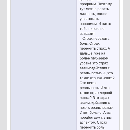
программ. Поэтому
тут можно резать
личность, можно
уничтожать
напалмом. И никто
тебе ничего не
возразит.
Страх пережить
боль. Страх
пережить страх. А
дальше, уже на
более глубинном
уровне это страх
взаимодействия с
реальностью. А, что
такое черная кошка?
Это некая
реальность. И что
такое страх черной
кошки? Это страх
взаимодействия с
нею, с реальностью.
И вот больно. А мы
поработаем с этим
аспектом. Страх
пережить боль,