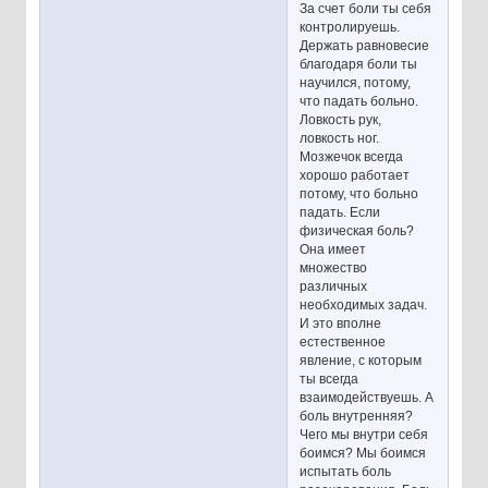
За счет боли ты себя
контролируешь.
Держать равновесие
благодаря боли ты
научился, потому,
что падать больно.
Ловкость рук,
ловкость ног.
Мозжечок всегда
хорошо работает
потому, что больно
падать. Если
физическая боль?
Она имеет
множество
различных
необходимых задач.
И это вполне
естественное
явление, с которым
ты всегда
взаимодействуешь. А
боль внутренняя?
Чего мы внутри себя
боимся? Мы боимся
испытать боль