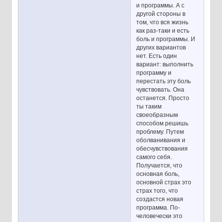
и программы. А с
другой стороны в
том, что вся жизнь
как раз-таки и есть
боль и программы. И
других вариантов
нет. Есть один
вариант: выполнить
программу и
перестать эту боль
чувствовать. Она
останется. Просто
ты таким
своеобразным
способом решишь
проблему. Путем
оболванивания и
обесчувствования
самого себя.
Получается, что
основная боль,
основной страх это
страх того, что
создастся новая
программа. По-
человечески это