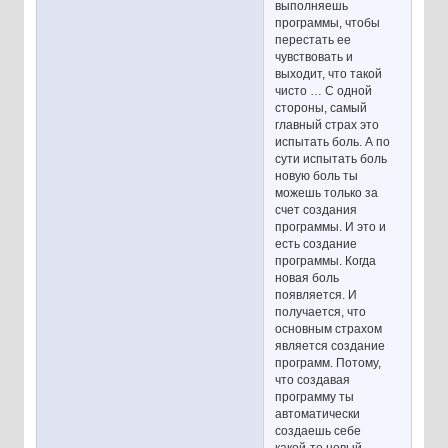
выполняешь
программы, чтобы
перестать ее
чувствовать и
выходит, что такой
чисто … С одной
стороны, самый
главный страх это
испытать боль. А по
сути испытать боль
новую боль ты
можешь только за
счет создания
программы. И это и
есть создание
программы. Когда
новая боль
появляется. И
получается, что
основным страхом
является создание
программ. Потому,
что создавая
программу ты
автоматически
создаешь себе
какой-то новый