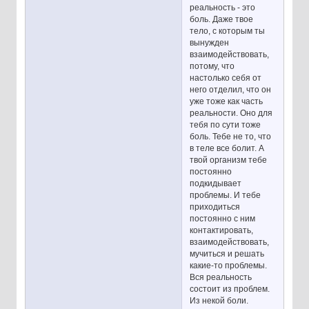
реальность - это
боль. Даже твое
тело, с которым ты
вынужден
взаимодействовать,
потому, что
настолько себя от
него отделил, что он
уже тоже как часть
реальности. Оно для
тебя по сути тоже
боль. Тебе не то, что
в теле все болит. А
твой организм тебе
постоянно
подкидывает
проблемы. И тебе
приходиться
постоянно с ним
контактировать,
взаимодействовать,
мучиться и решать
какие-то проблемы.
Вся реальность
состоит из проблем.
Из некой боли.