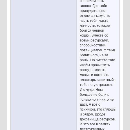
способом есть
гипноз. Где тебе
принудительно
отключат какую-то
часть тебя, часть
личности, которая
боится черной
кошки. Вместе со
всеми ресурсами,
способностями,
потенциалом. У тебя
болит нога, из-за
раны. Но вместо того
чтобы прочистить
ранку, помазать
мазью и наклеить
пластырь защитный,
тебе ногу отрезают.
И о чудо. Нога
больше не болит.
Только ногу никто не
даст. А вот с
психикой, это сплошь
и рядом. Вроде
дохренища ресурсов.
И это все в рамках
деструктивных