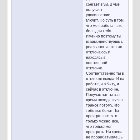
сбегает в ум. В уме
получает
удовольствие,
глючит. Но суть в том,
что моя работа - это
боль для тебя.
Именно поэтому ты
взаимодействуешь с
реальностью только
отключаюсь и
находясь в
постоянной
отключке.
Соответственно ты в
отключке всегда. И на
работе, и в быту, и
сейчас в отключке.
Получается ты все
время находишься в
трансе потому, что
тебе все болит. Ты
проиграл все, что
только можно, все,
что только мог
проиграть. Ни хрена
не прорабатываешь