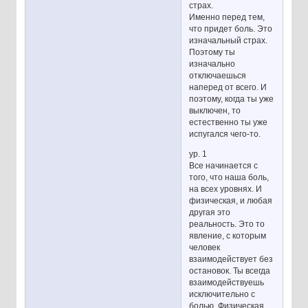
страх.
Именно перед тем,
что придет боль. Это
изначальный страх.
Поэтому ты
изначально
отключаешься
наперед от всего. И
поэтому, когда ты уже
выключен, то
естественно ты уже
испугался чего-то.
ур. 1
Все начинается с
того, что наша боль,
на всех уровнях. И
физическая, и любая
другая это
реальность. Это то
явление, с которым
человек
взаимодействует без
остановок. Ты всегда
взаимодействуешь
исключительно с
болью. Физическая