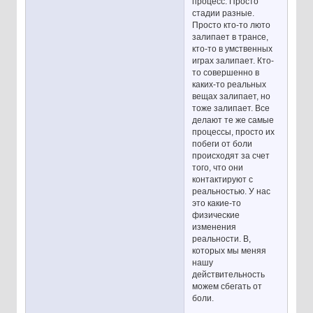
процесс. Просто
стадии разные.
Просто кто-то люто
залипает в трансе,
кто-то в умственных
играх залипает. Кто-
то совершенно в
каких-то реальных
вещах залипает, но
тоже залипает. Все
делают те же самые
процессы, просто их
побеги от боли
происходят за счет
того, что они
контактируют с
реальностью. У нас
это какие-то
физические
изменения
реальности. В,
которых мы меняя
нашу
действительность
можем сбегать от
боли.