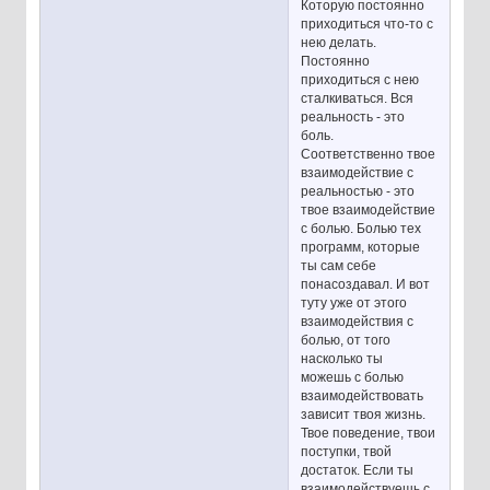
Которую постоянно
приходиться что-то с
нею делать.
Постоянно
приходиться с нею
сталкиваться. Вся
реальность - это
боль.
Соответственно твое
взаимодействие с
реальностью - это
твое взаимодействие
с болью. Болью тех
программ, которые
ты сам себе
понасоздавал. И вот
туту уже от этого
взаимодействия с
болью, от того
насколько ты
можешь с болью
взаимодействовать
зависит твоя жизнь.
Твое поведение, твои
поступки, твой
достаток. Если ты
взаимодействуешь с