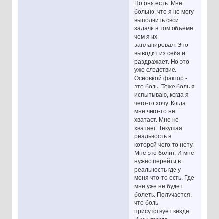
Но она есть. Мне
больно, что я не могу
выполнить свои
задачи в том объеме
чем я их
запланировал. Это
выводит из себя и
раздражает. Но это
уже следствие.
Основной фактор -
это боль. Тоже боль я
испытываю, когда я
чего-то хочу. Когда
мне чего-то не
хватает. Мне не
хватает. Текущая
реальность в
которой чего-то нету.
Мне это болит. И мне
нужно перейти в
реальность где у
меня что-то есть. Где
мне уже не будет
болеть. Получается,
что боль
присутствует везде.