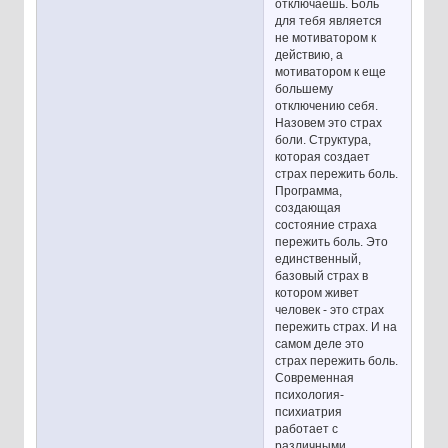
отключаешь. Боль
для тебя является
не мотиватором к
действию, а
мотиватором к еще
большему
отключению себя.
Назовем это страх
боли. Структура,
которая создает
страх пережить боль.
Программа,
создающая
состояние страха
пережить боль. Это
единственный,
базовый страх в
котором живет
человек - это страх
пережить страх. И на
самом деле это
страх пережить боль.
Современная
психология-
психиатрия
работает с
различными