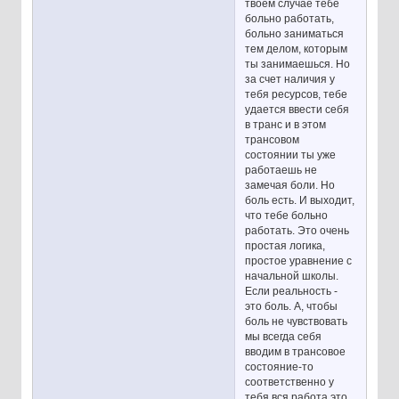
твоем случае тебе
больно работать,
больно заниматься
тем делом, которым
ты занимаешься. Но
за счет наличия у
тебя ресурсов, тебе
удается ввести себя
в транс и в этом
трансовом
состоянии ты уже
работаешь не
замечая боли. Но
боль есть. И выходит,
что тебе больно
работать. Это очень
простая логика,
простое уравнение с
начальной школы.
Если реальность -
это боль. А, чтобы
боль не чувствовать
мы всегда себя
вводим в трансовое
состояние-то
соответственно у
тебя вся работа это