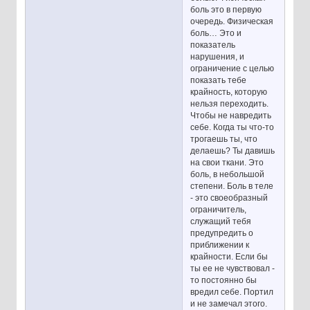
боль это в первую
очередь. Физическая
боль… Это и
показатель
нарушения, и
ограничение с целью
показать тебе
крайность, которую
нельзя переходить.
Чтобы не навредить
себе. Когда ты что-то
трогаешь ты, что
делаешь? Ты давишь
на свои ткани. Это
боль, в небольшой
степени. Боль в теле
- это своеобразный
ограничитель,
служащий тебя
предупредить о
приближении к
крайности. Если бы
ты ее не чувствовал -
то постоянно бы
вредил себе. Портил
и не замечал этого.