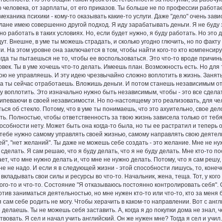
о человека, от зарплаты, от его приказов. Ты больше не по профессии работае
механика психики - кому-то оказывать какие-то услуги. Даже "дело" очень зав
плане имею совершенно другой подход. Я иду зарабатывать деньги. Я не буду 
о работать в таких условиях. Но, если будет нужно, я буду работать. Но это
ут. Внешне, в уме ты можешь страдать, и сколько угодно глючить, но по факту 
и. На этом уровне она заключается в том, чтобы найти кого-то кто компенсируе
огда ты пытаешься не то, чтобы ее воспользоваться. Это что-то вроде причи
век. Ты в уме хочешь что-то делать. Имеешь план. Возможность есть. Но для 
ою не управляешь. И эту идею чрезвычайно сложно воплотить в жизнь. Занят
да ты сейчас отработаешь. Вложишь деньги. И потом станешь независимым ото
у воплотить. Это изначально нужно быть независимым, чтобы - это все сдела
рипеваючи в своей независимости. Но по-настоящему это реализовать, для чело
ься об стекло. Потому, что в уме ты понимаешь, что это ахуительно, свое дело
ать. Полностью, чтобы ответственность за твою жизнь зависела только от тебя
пособности нету. Может быть она когда-то была, но ты ее растратил и теперь 
тебе нужно самому управлять своей жизнью, самому направлять свою деятельнос
дей", "нет желаний". Ты даже не можешь себе создать - это желание. Мне не н
 сделать. Я сам решаю, что я буду делать, что я не буду делать. Мне кто-то п
ет, что мне нужно делать и, что мне не нужно делать. Потому, что я сам решу,
мне не надо. И если я в следующей жизни - этой способности лишусь, то, коне
вкладывать свои силы и ресурсы во что-то. Начальник, жена, теща. Тот, у кого
ого-то и что-то. Состояние "Я отказываюсь постоянно контролировать себя". 
отив заниматься деятельностью, но мне нужен кто-то или что-то, кто за меня 
я сам себе родить не могу. Чтобы херачить в каком-то направлении. Вот с англ
 делаешь. Ты не можешь себя заставить. А, когда я до покупки дома не знал, 
вовать. Я сел и начал учить английский. Он же нужен мне? Тогда я сел и учи