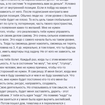
шь, а по системе "я подчиняюсь вам за деньги". Условно
исит от внутренней позиции. Если я пойду на какую-то
зависеть от него. После подписания контракта мне
 другая позиция. Обычно люди на - этом уровне с большим
тебе будет не плохо. То есть цель такая глобальная в
т по сути ту, потерянную, часть твоего пространства,
ны появления каких-то желаний. Мне не нужен
того, чтобы - это реализовать тебе нужно управлять
ься своим делом самому. Это очень сильное изменение
 всех. Это надо с самого начала быть на таком уровне,
ть. Тогда ты сможешь денег накопить, сможешь не терять
века на 3, 4 ур. нереально, в том плане, что ты будешь
, иметь квартиры под задачу. Не от кого не зависеть, ни
 самого.
она тебе болит. Каждый раз, когда ты с этим моментом
ть. А ты в состоянии "не могу", "не хочу", "ступор",
ужен человек, мне не нужна причина, чтобы что-то
осторонний не нужен. Я сам решу. И меня бесит, когда мне
 чем я буду заниматься и чем я не буду заниматься. Что
чно, мне нужен будет постоянно кто-то кто меня бы
 есть силы, ресурс, направлять, создавать,
Свою деятельность. Но отказываюсь в том смысле, что я
будет решать, будет меня заставлять, дарить - этот
ийским. У тебя есть идея "надо". Но помимо "надо" ты
чем заняться и у меня была идея выучить английский,
л. Потом пошел дом, тематика и я переключился с