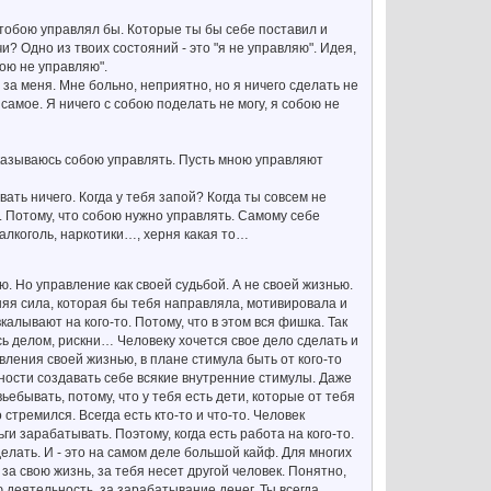
 тобою управлял бы. Которые ты бы себе поставил и
и? Одно из твоих состояний - это "я не управляю". Идея,
бою не управляю".
а меня. Мне больно, неприятно, но я ничего сделать не
же самое. Я ничего с собою поделать не могу, я собою не
тказываюсь собою управлять. Пусть мною управляют
ать ничего. Когда у тебя запой? Когда ты совсем не
 Потому, что собою нужно управлять. Самому себе
 алкоголь, наркотики…, херня какая то…
ю. Но управление как своей судьбой. А не своей жизнью.
нняя сила, которая бы тебя направляла, мотивировала и
вкалывают на кого-то. Потому, что в этом вся фишка. Так
ись делом, рискни… Человеку хочется свое дело сделать и
авления своей жизнью, в плане стимула быть от кого-то
ности создавать себе всякие внутренние стимулы. Даже
ебывать, потому, что у тебя есть дети, которые от тебя
 стремился. Всегда есть кто-то и что-то. Человек
и зарабатывать. Поэтому, когда есть работа на кого-то.
делать. И - это на самом деле большой кайф. Для многих
 за свою жизнь, за тебя несет другой человек. Понятно,
ю деятельность, за зарабатывание денег. Ты всегда