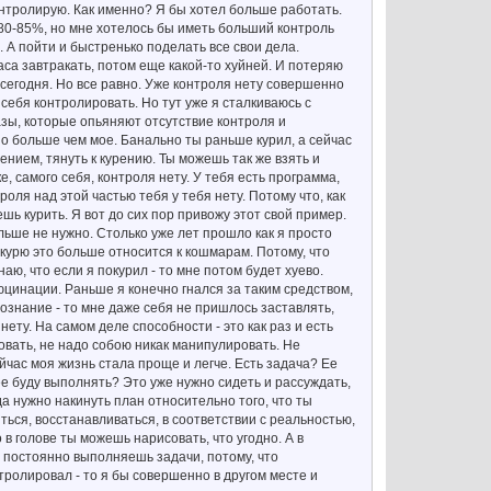
контролирую. Как именно? Я бы хотел больше работать.
80-85%, но мне хотелось бы иметь больший контроль
. А пойти и быстренько поделать все свои дела.
часа завтракать, потом еще какой-то хуйней. И потеряю
 сегодня. Но все равно. Уже контроля нету совершенно
себя контролировать. Но тут уже я сталкиваюсь с
разы, которые опьяняют отсутствие контроля и
но больше чем мое. Банально ты раньше курил, а сейчас
ением, тянуть к курению. Ты можешь так же взять и
е, самого себя, контроля нету. У тебя есть программа,
ля над этой частью тебя у тебя нету. Потому что, как
шь курить. Я вот до сих пор привожу этот свой пример.
льше не нужно. Столько уже лет прошло как я просто
 я курю это больше относится к кошмарам. Потому, что
аю, что если я покурил - то мне потом будет хуево.
юцинации. Раньше я конечно гнался за таким средством,
сознание - то мне даже себя не пришлось заставлять,
ету. На самом деле способности - это как раз и есть
ровать, не надо собою никак манипулировать. Не
йчас моя жизнь стала проще и легче. Есть задача? Ее
ее буду выполнять? Это уже нужно сидеть и рассуждать,
да нужно накинуть план относительно того, что ты
ться, восстанавливаться, в соответствии с реальностью,
в голове ты можешь нарисовать, что угодно. А в
ты постоянно выполняешь задачи, потому, что
тролировал - то я бы совершенно в другом месте и