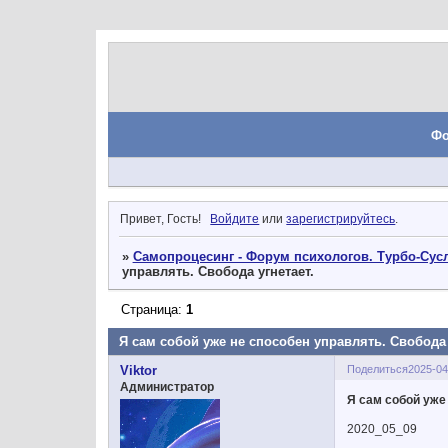
Ф
Привет, Гость!
Войдите
или
зарегистрируйтесь
.
»
Самопроцесинг - Форум психологов. Турбо-Сусл
управлять. Свобода угнетает.
Страница:
1
Я сам собой уже не способен управлять. Свобода 
Поделиться
2025-04
Viktor
Администратор
Я сам собой уже
2020_05_09