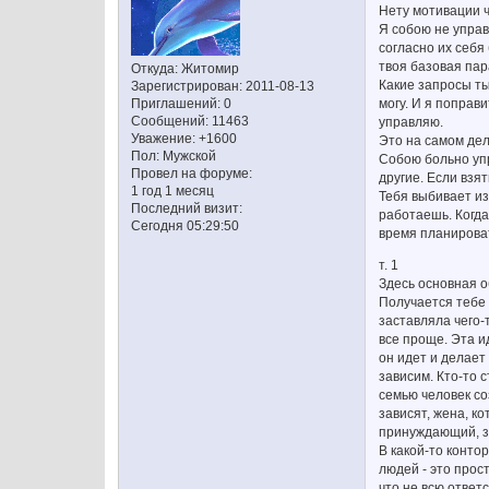
Нету мотивации 
Я собою не управ
согласно их себя
твоя базовая пар
Откуда:
Житомир
Какие запросы ты
Зарегистрирован
: 2011-08-13
могу. И я поправи
Приглашений:
0
Сообщений:
11463
управляю.
Уважение:
+1600
Это на самом деле
Пол:
Мужской
Собою больно упр
Провел на форуме:
другие. Если взят
1 год 1 месяц
Тебя выбивает из
Последний визит:
работаешь. Когда
Сегодня 05:29:50
время планироват
т. 1
Здесь основная о
Получается тебе 
заставляла чего-т
все проще. Эта и
он идет и делает 
зависим. Кто-то 
семью человек со
зависят, жена, ко
принуждающий, за
В какой-то конто
людей - это прост
что не всю ответ