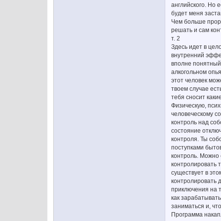
английского. Но 
будет меня заста
Чем больше прора
решать и сам кон
т. 2
Здесь идет в цел
внутренний эффек
вполне понятный 
алкогольном опья
этот человек може
твоем случае ест
тебя сносит каки
Физическую, псих
человеческому со
контроль над соб
состояние отключ
контроля. Ты соб
поступками бытов
контроль. Можно 
контролировать т
существует в этом
контролировать д
приключения на т
как зарабатывать,
заниматься и, что
Программа накапл