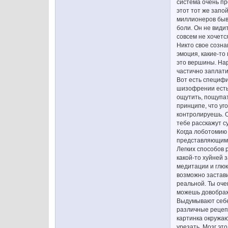
система очень пр
этот тот же запо
миллионеров быва
боли. Он не види
совсем не хочетс
Никто свое созна
эмоция, какие-то
это вершины. Нар
частично заплати
Вот есть специфи
шизофрении есть 
ощутить, пощупат
принципе, что уго
контролируешь. О
тебе расскажут с
Когда лоботомию 
представляющим. 
Легких способов 
какой-то хуйней 
медитации и глюк
возможно застави
реальной. Ты оче
можешь довобража
Выдумывают себе
различные рецепт
картинка окружаю
урезать. Мозг это