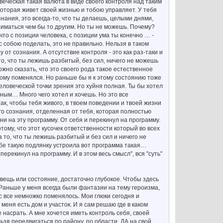
веческая такая валюта в виде своего контроля над таким
 Которая живет своей жизнью и тобою управляет. У тебя
знания, это всегда-то, что ты делаешь, целыми днями,
ниматься чем бы то другим. Но ты не можешь. Почему?
что с позиции человека, с позиции ума ты конечно … -
с собою поделать, это не правильно. Нельзя в таком
от сознания. А отсутствие контроля - это как раз-таки и
то, что ты лежишь разбитый, без сил, ничего не можешь
можно сказать, что это своего рода такое естественное
 этому поменялся. Но раньше бы я к этому состоянию тоже
еловеческой точки зрения это хуйня полная. Ты бы хотел
рным… Много чего хотел и хочешь. Но это все
ак, чтобы тебя живого, в твоем поведении и твоей жизни
го сознания, отделенная от тебя, которая полностью
ни на эту программу. От себя и перекинул на программу.
ому, что этот кусочек ответственности который во всех
а то, что ты лежишь разбитый и без сил и ничего не
ебе такую подлянку устроила вот программа такая…
ерекинул на программу. И в этом весь смысл", вся "суть"
 вещь или состояние, достаточно глубокое. Чтобы здесь
 Раньше у меня всегда были фантазии на тему героизма,
с все немножко поменялось. Мои глюки сегодня и
еня есть дом и участок. И я сам решаю где в каком
е насрать. А мне хочется иметь контроль себя, своей
ьзя передвигаться по району, по области. ДА на свой