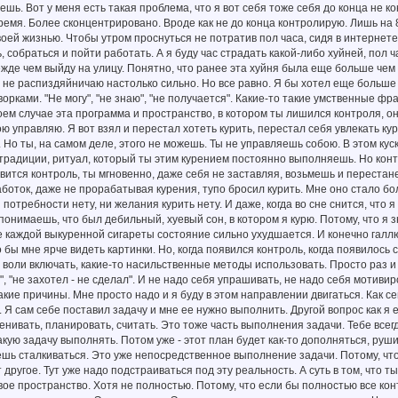
ешь. Вот у меня есть такая проблема, что я вот себя тоже себя до конца не 
емя. Более сконцентрировано. Вроде как не до конца контролирую. Лишь на 
воей жизнью. Чтобы утром проснуться не потратив пол часа, сидя в интернете
, собраться и пойти работать. А я буду час страдать какой-либо хуйней, пол 
ежде чем выйду на улицу. Понятно, что ранее эта хуйня была еще больше чем
е не распиздяйничаю настолько сильно. Но все равно. Я бы хотел еще больше 
орками. "Не могу", "не знаю", "не получается". Какие-то такие умственные ф
оем случае эта программа и пространство, в котором ты лишился контроля, о
ою управляю. Я вот взял и перестал хотеть курить, перестал себя увлекать кур
 Но ты, на самом деле, этого не можешь. Ты не управляешь собою. В этом куск
традиции, ритуал, который ты этим курением постоянно выполняешь. Но контро
явится контроль, ты мгновенно, даже себя не заставляя, возьмешь и перестане
аботок, даже не прорабатывая курения, тупо бросил курить. Мне оно стало бо
 потребности нету, ни желания курить нету. И даже, когда во сне снится, что
онимаешь, что был дебильный, хуевый сон, в котором я курю. Потому, что я зн
е каждой выкуренной сигареты состояние сильно ухудшается. И конечно галл
 бы мне ярче видеть картинки. Но, когда появился контроль, когда появилось 
 воли включать, какие-то насильственные методы использовать. Просто раз и н
л", "не захотел - не сделал". И не надо себя упрашивать, не надо себя мотиви
кие причины. Мне просто надо и я буду в этом направлении двигаться. Как се
 Я сам себе поставил задачу и мне ее нужно выполнить. Другой вопрос как я 
енивать, планировать, считать. Это тоже часть выполнения задачи. Тебе всег
акую задачу выполнять. Потом уже - этот план будет как-то дополняться, руши
ешь сталкиваться. Это уже непосредственное выполнение задачи. Потому, что 
 другое. Тут уже надо подстраиваться под эту реальность. А суть в том, что 
ое пространство. Хотя не полностью. Потому, что если бы полностью все кон