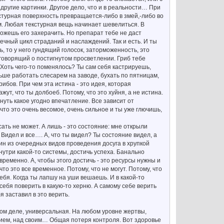
другие картинки. Другое дело, что и в реальности… При
турная поверхность превращается-либо в змей,-либо во
м. Любая текстурная вещь начинает шевелиться. В
можешь его захерачить. Но препарат тебе не даст
нечный цикл страданий и наслаждений. Так и есть. И ты
ь, то у него гундящий голосок, заторможенность, это
говорящий о постигнутом просветлении. Гриб тебе
 Хоть чего-то поменялось? Ты сам себя кастрируешь,
льше работать слесарем на заводе, бухать по пятницам,
ибов. При чем эта истина - это идея, которая
ут, что ты долбоеб. Потому, что это хуйня, а не истина.
нуть какое угодно впечатление. Все зависит от
что это очень весомое, очень сильное и ты уже глючишь,
исать не может. А лишь - это состояние: мне открыли
. Видел и все…. А, что ты видел? Ты состояние видел, а
дин из очередных видов проведения досуга в хрупкой
нутри какой-то системы, достичь успеха. Банально
 временно. А, чтобы этого достичь - это ресурсы нужны и
что это все временное. Потому, что не могут. Потому, что
ебя. Когда ты лапшу на уши вешаешь. И в какой-то
себя поверить в какую-то херню. А самому себе верить
я заставил в это верить.
самом деле, универсальная. На любом уровне жертвы,
ением, над своим… Общая потеря контроля. Вот здоровье