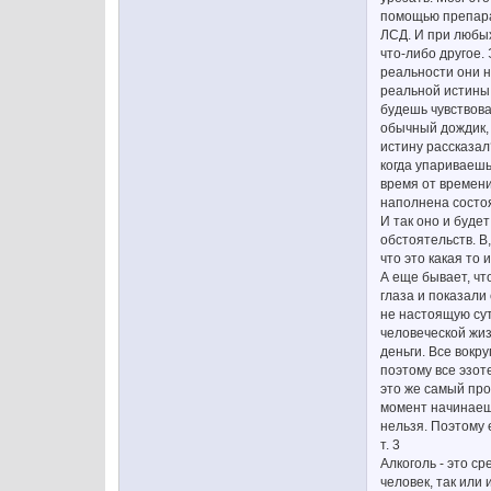
помощью препарат
ЛСД. И при любых
что-либо другое.
реальности они н
реальной истины.
будешь чувствоват
обычный дождик,
истину рассказал
когда упариваешь
время от времени
наполнена состоя
И так оно и буде
обстоятельств. В
что это какая то 
А еще бывает, что
глаза и показали 
не настоящую сут
человеческой жиз
деньги. Все вокру
поэтому все эзоте
это же самый про
момент начинаешь
нельзя. Поэтому 
т. 3
Алкоголь - это ср
человек, так или