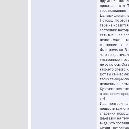
других обстоятел
пространством. П
твое поведение -
Целыми днями леж
Потому, что этот
тебе не нравится
состоянии находи
есть внешнее про
делать, хочешь мн
состояние твое и
бы стремился. В 
чего-то достичь,
умственные игруш
не осталось. Ост
какой-то спектр 
Вот ты сейчас ле
твоих текущих со
делаешь. А не ты
Кусочек ответств
выполнения прог
т. 4
Идея контроля, э
привести какую-т
спасения, помощи
фантазии на тему
виде, что постав
жизни. Вот сейча