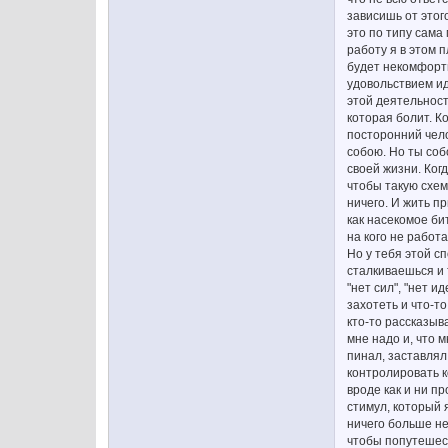
зависишь от этог
это по типу сама 
работу я в этом 
будет некомфортн
удовольствием ид
этой деятельност
которая болит. К
посторонний чело
собою. Но ты соб
своей жизни. Ког
чтобы такую схем
ничего. И жить п
как насекомое бит
на кого не работ
Но у тебя этой с
сталкиваешься и 
"нет сил", "нет и
захотеть и что-то
кто-то рассказыва
мне надо и, что 
пинал, заставлял 
контролировать к
вроде как и ни пр
стимул, который 
ничего больше не
чтобы попутешест