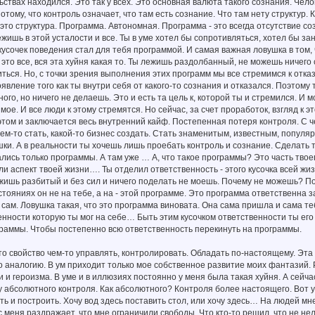
ьствах находился. Это так у всех. Это основная валюта такого сознания. Чело
отому, что контроль означает, что там есть сознание. Что там нету структур.
 это структура. Программа. Автономная. Программа - это всегда отсутствие со
ишь в этой усталости и все. Ты в уме хотел бы сопротивляться, хотел бы за
 кусочек поведения стал для тебя программой. И самая важная ловушка в том, 
 это все, вся эта хуйня какая то. Ты лежишь раздолбанный, не можешь ничего 
ться. Но, с точки зрения выполнения этих программ мы все стремимся к отказу 
явление того как ты внутри себя от какого-то сознания и отказался. Поэтому 
ого, но ничего не делаешь. Это и есть та цель к, которой ты и стремился. И 
 мое. И все люди к этому стремятся. Но сейчас, за счет проработок, взгляд к
этом и заключается весь внутренний кайф. Постепенная потеря контроля. С ч
 чем-то стать, какой-то бизнес создать. Стать знаменитым, известным, популя
ки. А в реальности ты хочешь лишь проебать контроль и сознание. Сделать т
ались только программы. А там уже … А, что такое программы? Это часть твое
или аспект твоей жизни…. Ты отделил ответственность - этого кусочка всей жиз
жишь разбитый и без сил и ничего поделать не моешь. Почему не можешь? Пот
стояниях он не на тебе, а на - этой программе. Это программа ответственна з
 сам. Ловушка такая, что это программа виновата. Она сама пришла и сама т
енности которую ты мог на себе… Быть этим кусочком ответственности ты его п
раммы. Чтобы постепенно всю ответственность перекинуть на программы.
то свойство чем-то управлять, контролировать. Обладать по-настоящему. Эта
о аналогию. В ум приходит только мое собственное развитие моих фантазий.
 и героизма. В уме и в иллюзиях постоянно у меня была такая хуйня. А сейча
 абсолютного контроля. Как абсолютного? Контроля более настоящего. Вот у м
ить и построить. Хочу вод здесь поставить стол, или хочу здесь… На людей мн
с меня раздражает, что мне ограничили свободы. Что кто-то решил, что не нел