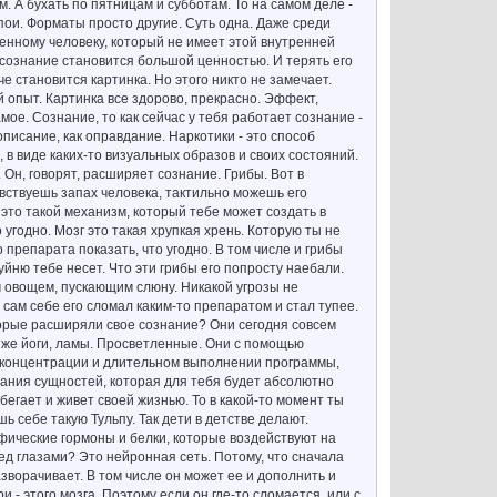
м. А бухать по пятницам и субботам. То на самом деле -
пои. Форматы просто другие. Суть одна. Даже среди
енному человеку, который не имеет этой внутренней
 сознание становится большой ценностью. И терять его
е становится картинка. Но этого никто не замечает.
й опыт. Картинка все здорово, прекрасно. Эффект,
мое. Сознание, то как сейчас у тебя работает сознание -
описание, как оправдание. Наркотики - это способ
в виде каких-то визуальных образов и своих состояний.
 Он, говорят, расширяет сознание. Грибы. Вот в
вствуешь запах человека, тактильно можешь его
- это такой механизм, который тебе может создать в
о угодно. Мозг это такая хрупкая хрень. Которую ты не
препарата показать, что угодно. В том числе и грибы
уйню тебе несет. Что эти грибы его попросту наебали.
м овощем, пускающим слюну. Никакой угрозы не
ы сам себе его сломал каким-то препаратом и стал тупее.
оторые расширяли свое сознание? Они сегодня совсем
е же йоги, ламы. Просветленные. Они с помощью
й концентрации и длительном выполнении программы,
здания сущностей, которая для тебя будет абсолютно
егает и живет своей жизнью. То в какой-то момент ты
 себе такую Тульпу. Так дети в детстве делают.
ические гормоны и белки, которые воздействуют на
д глазами? Это нейронная сеть. Потому, что сначала
зворачивает. В том числе он может ее и дополнить и
ри - этого мозга. Поэтому если он где-то сломается, или с