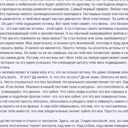
а какая о нейронная сеть будет работать по-другому, ты сам будешь видеть 
 препаратах всегда шевелятся занавески. Самый первый эффект. Любая текс
 Это признак любого галлюциногенного препарата. На первых порах или пото
е шевелится, а твой мозг видит как оно двигается. Мозг пластичнее. Ты себе 
 Он даст тебе ощущение истины. Вот гриб тебе скажет, что жизнь - это беско
ь - это как чувство истины - этой идеи. А со стороны такого человека слышиш
 рассказывающий тебе о просветлении. А он обычный нажравшийся грибов и 
? Но как это повлияло на твою жизнь? Ты стал богаче или силы прибавилось?
ся наркотиком. Мне ахуительно, я познал суть вселенной, поэтому я буду да
 кушать грибы. И ничего не меняется. Просто теперь ты носитель истины от гр
нием истины. Но кому ты ее не скажешь так на тебя все посмотрят криво и скаж
т на самом деле. Потому, что истины нет. Мозг тебе на любую идею может наки
, которых ты эту идею услышал. На очередную цитату тебе мозг подкидывает, 
истина.
 человек играет в такую игру в то, что он познал истину. Но даже словами оп
суть всего… И что? Да ничего. А, что это за суть? Да не знаю. Описать не могу
ь. Чисто отыграться это без проблем. Но реального просветления тут нет. О
ни. И не более. Реально в нашей системе сила и ресурсы - это способность, в
г утверждают, что деньги - это хуйня. Что типа слава и успех это все параша и
рики и подобная братия топят, что это все хуйня, что это все поверхностное, 
стой способ просто обосрать, обосновать и убедить себя и обмануть самого с
 верить не в их вранье. А сам себя обманывать, потому, что ты заставляешь 
если тебе кажется, что они убедительные значит хуйня это все. Просто ты себ
едство потери и отказа от контроля. Здесь, на ур. 3 идея контроля, она, на 
 иначе постепенно теряет контроль над чем-то. Над собою, над своим повед