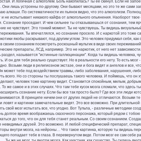
остая. И логичная с алкоголем. Боль накопилась? Ты ее скинул. Если не запое
й. Они лишь устроены по-другому. Они бывают месяцами, но это те же сами за
ю алкаши. По систематичности их пьянок видно, что это алкоголизм. Полноц
т и не испытывает никакого кайфа от алкогольного опьянения. Наоборот твое
я. Сознание проседает. И чем сильнее ты отказываешься от сознания, тем ярч
ние не чувствует. Это тонкий момент. Ты не чувствуешь. Ты видишь визуальны
 переживания. Ты впечатлялся, но сознание просело. И с наркотой это тоже са
котики якобы раскрывают, под другим углом. Это человек придумал себя, как 
в своим сознанием посмотреть роскошный мультик в виде своих переживаний, 
ческие препараты, ЛСД, например. Это не наркотик, от него нет зависимости.
раздел, называется "истинные галлюцинации". Когда ты видишь человека, чу
ь. И он для тебя реально существует. Но в реальности его нету. То есть мозг 
дно. Возьми люди в религиозном экстазе, они и бога видят и ангелов и все, чт
н может тебе под воздействием травмы,-либо заболевания, нарушения,-либо 
уть всего. Но со стороны ты послушаешь такого человека. И поймешь, что он х
делают, человек тоже картинку видит. Становится спокойным, милым, добры
То же самое и в этих случаях. Что там тебе кусок мозга сломали, что здесь т
расширить сознание нету. Если бы все так просто было? Где все эти люди к
занимаются. В принципе ничем они от других людей не отличаются. Возьми т
и ловят и картинки замечательные видят. Это все возможно. При длительно
ть свой мозг испытать все, что угодно. Вот Тульпа, - различные методики со
нь долгое время воображаешь сказочного персонажа, который рядом с тобою б
ться до того, что он для тебя станет реальным. Со своим сознанием. Создашь
 невидимых друзей. Это возможно. И любой специфический препарат, специф
оры внутри мозга, на нейроны… Что такое картинка, которую ты видишь пере
щего попадает тебе в глаза. В перевернутом виде. Потом мозг ее сам себе ра
 … Ты же не мозг, ты внутри мозга. Как участник, как существо. Ты сидишь внут