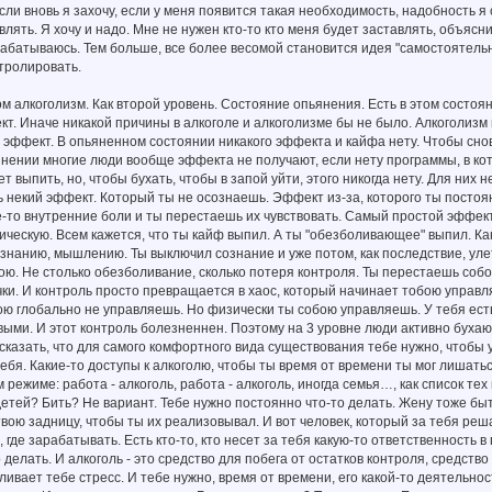
если вновь я захочу, если у меня появится такая необходимость, надобность я
влять. Я хочу и надо. Мне не нужен кто-то кто меня будет заставлять, объясн
батываюсь. Тем больше, все более весомой становится идея "самостоятельн
тролировать.
ом алкоголизм. Как второй уровень. Состояние опьянения. Есть в этом состоя
т. Иначе никакой причины в алкоголе и алкоголизме бы не было. Алкоголизм 
эффект. В опьяненном состоянии никакого эффекта и кайфа нету. Чтобы снов
нении многие люди вообще эффекта не получают, если нету программы, в кото
т выпить, но, чтобы бухать, чтобы в запой уйти, этого никогда нету. Для них
ь некий эффект. Который ты не осознаешь. Эффект из-за, которого ты постоя
е-то внутренние боли и ты перестаешь их чувствовать. Самый простой эффект
ическую. Всем кажется, что ты кайф выпил. А ты "обезболивающее" выпил. Ка
знанию, мышлению. Ты выключил сознание и уже потом, как последствие, улет
ою. Не столько обезболивание, сколько потеря контроля. Ты перестаешь собою 
ки. И контроль просто превращается в хаос, который начинает тобою управл
ою глобально не управляешь. Но физически ты собою управляешь. У тебя ест
ыми. И этот контроль болезненнен. Поэтому на 3 уровне люди активно бухают
сказать, что для самого комфортного вида существования тебе нужно, чтобы у
ебя. Какие-то доступы к алкоголю, чтобы ты время от времени ты мог лишатьс
 режиме: работа - алкоголь, работа - алкоголь, иногда семья…, как список те
етей? Бить? Не вариант. Тебе нужно постоянно что-то делать. Жену тоже бы
вою задницу, чтобы ты их реализовывал. И вот человек, который за тебя реша
 где зарабатывать. Есть кто-то, кто несет за тебя какую-то ответственность 
 делать. И алкоголь - это средство для побега от остатков контроля, средство
ивает тебе стресс. И тебе нужно, время от времени, его какой-то деятельнос