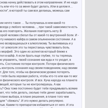
 снова начну действовать в этом направлении. И не надо
ить или что-то за меня будет делать. Или в целом я…
ости", в которой ты сам все делаешь, можешь сам
нии нечто такое … Ты получаешь в нем какой-то
всегда у любого человека…, при такой зависимости есть
а его повторять. Желания повторять нету. В
рой человек сбегал бы от какой-то внутренней боли. И -
 нету никакого кайфа в самом опьяненном состоянии. А в
нно возвращаешься к алкоголизму. Ты выпиваешь и у
 от алкоголя это ты перестаешь чувствовать боль.
к морфий. Это один из аспектов который ближе к
ел в кайф. А если брать еще глубже, то ты теряешь
управлять, твоей сознание как куда и то уходит, в
ять. Состояние потери контроля. Потери физического
ь контроль сознания над своим поведением, над своими
. Для того, чтобы на физическом уровне потерять
 тебя была херовая работа, чтобы кто-то или как-то мог
я физического контроля. И все. Куча народа на планете
х вещей, которые ты не контролируешь. А как
ть? Она тоже постоянно будет тебе придумывать всякие
ет, что тебе делать, сколько тебе денег зарабатывать,
в плане выбора, в плане решения, в плане того чем
 для " сбежать". И это нужно делать регулярно.
тью. Каким-то препаратом избавляться от него. И эта