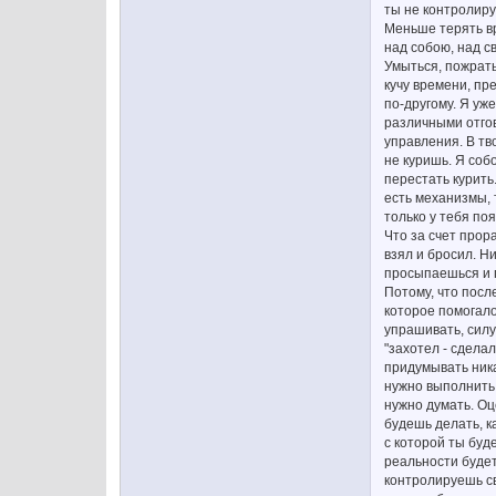
ты не контролиру
Меньше терять вр
над собою, над с
Умыться, пожрать
кучу времени, пр
по-другому. Я уж
различными отгов
управления. В тв
не куришь. Я соб
перестать курить.
есть механизмы, 
только у тебя по
Что за счет прор
взял и бросил. Ни
просыпаешься и п
Потому, что посл
которое помогало
упрашивать, силу
"захотел - сдела
придумывать ника
нужно выполнить.
нужно думать. Оц
будешь делать, к
с которой ты буд
реальности будет
контролируешь св