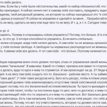
что-либо делать.
ляю. Если бы у тебя были обстоятельства, какой-то набор обязанностей, что
 бы принуждал. А сейчас ничего нет и самому себе поставить, придумать задач
адигма, твой ресурсный уровень, на котором ты сейчас находишься это "я со
 даешь в сеансах? Я собою не управляю и сделайте за меня… Проработайте з
ть не могу, сделать не могу или еще чего-то не могу. И т. д. и т. п. Сегодня то
 ур. 4.
авлять. Почему я отказываюсь собою управлять? Потому, что больно. И я о
ь, то это ур. 3 потеря способности управлять. Если взять глобально.
 колеи ситуация, когда тебе нечего делать. А сам себе ты не можешь организов
 у тебя полная свобода. А свободою ты нормально распорядиться не можешь.
ь. Самому себе все делать. А тут сам себе - это больно. Поэтому начинается
бщая парадигма всего этого уровня: потеря, отказ от управления своей жизнь
нужен "начальник". В кавычках. Какой-то стимул, причина или какая то сторо
о делать, куда-то идти к чему-то стремится. И как происходит на ур. 3? Люди 
дея: я не могу сам себе создать что-то. Банально - рабочее место. А ты займ
"свое дело". У тебя таких ресурсов нету. Зато есть ресурс, чтобы в плане упр
сторонний должен тебе компенсировать отсутствие твоей собственной способ
здает потому, что это бесконечный источник импульсов. Ты просто вынужден вь
торая тебя пилит, чтобы ты постоянно куда-то шел, чего-то достигал, к чему-то
ставляющий тебя что-то херачить и к чему-то стремиться. Вот банально деньг
ре работаешь. Есть там начальник. Есть человек, сам за тебя решит, что тебе 
ая жизнь. Потому, что вот эту ответственность, которую ты должен нести сам,
ственность. Но это общий такой кусок ответственности за поступки, за рабочу