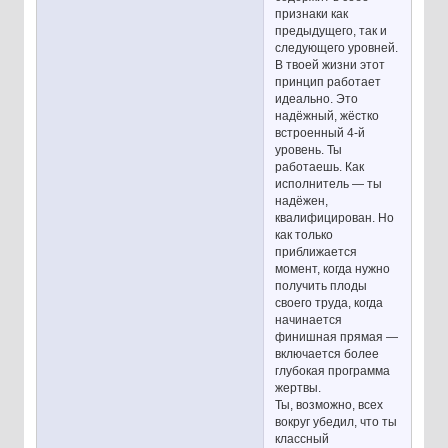
признаки как
предыдущего, так и
следующего уровней.
В твоей жизни этот
принцип работает
идеально. Это
надёжный, жёстко
встроенный 4-й
уровень. Ты
работаешь. Как
исполнитель — ты
надёжен,
квалифицирован. Но
как только
приближается
момент, когда нужно
получить плоды
своего труда, когда
начинается
финишная прямая —
включается более
глубокая программа
жертвы.
Ты, возможно, всех
вокруг убедил, что ты
классный