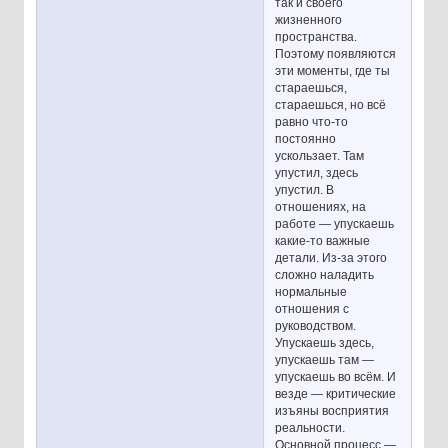
так и своего
жизненного
пространства.
Поэтому появляются
эти моменты, где ты
стараешься,
стараешься, но всё
равно что-то
постоянно
ускользает. Там
упустил, здесь
упустил. В
отношениях, на
работе — упускаешь
какие-то важные
детали. Из-за этого
сложно наладить
нормальные
отношения с
руководством.
Упускаешь здесь,
упускаешь там —
упускаешь во всём. И
везде — критические
изъяны восприятия
реальности.
Основной процесс —