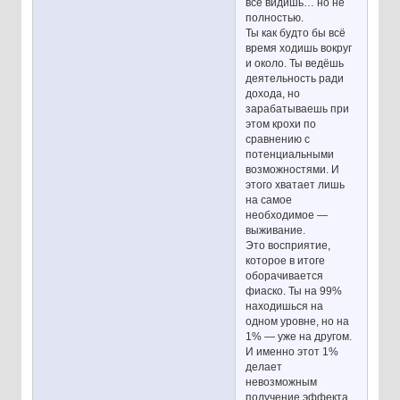
всё видишь… но не
полностью.
Ты как будто бы всё
время ходишь вокруг
и около. Ты ведёшь
деятельность ради
дохода, но
зарабатываешь при
этом крохи по
сравнению с
потенциальными
возможностями. И
этого хватает лишь
на самое
необходимое —
выживание.
Это восприятие,
которое в итоге
оборачивается
фиаско. Ты на 99%
находишься на
одном уровне, но на
1% — уже на другом.
И именно этот 1%
делает
невозможным
получение эффекта