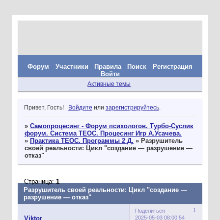
Форум
Участники
Правила
Поиск
Регистрация
Войти
Активные темы
Привет, Гость!
Войдите
или
зарегистрируйтесь
.
»
Самопроцесинг - Форум психологов. Турбо-Суслик
форум. Система ТЕОС. Процесинг Игр А.Усачева.
»
Практика ТЕОС. Программы 2 Д.
»
Разрушитель
своей реальности: Цикл "создание — разрушение —
отказ"
Страница:
1
Разрушитель своей реальности: Цикл "создание —
разрушение — отказ"
1
Поделиться
2025-05-03 08:00:54
Viktor