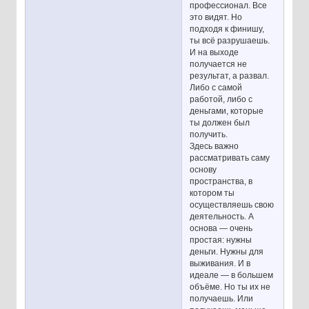
профессионал. Все
это видят. Но
подходя к финишу,
ты всё разрушаешь.
И на выходе
получается не
результат, а развал.
Либо с самой
работой, либо с
деньгами, которые
ты должен был
получить.
Здесь важно
рассматривать саму
основу
пространства, в
котором ты
осуществляешь свою
деятельность. А
основа — очень
простая: нужны
деньги. Нужны для
выживания. И в
идеале — в большем
объёме. Но ты их не
получаешь. Или