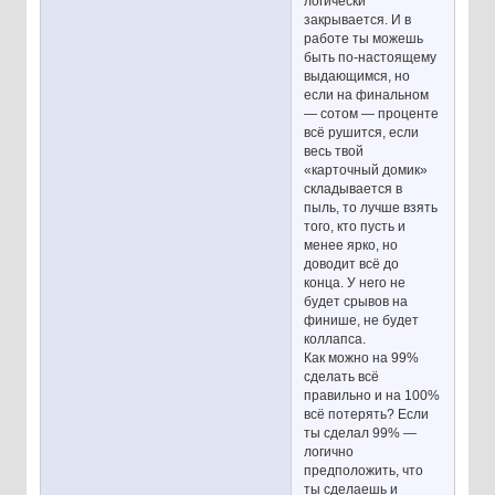
логически
закрывается. И в
работе ты можешь
быть по-настоящему
выдающимся, но
если на финальном
— сотом — проценте
всё рушится, если
весь твой
«карточный домик»
складывается в
пыль, то лучше взять
того, кто пусть и
менее ярко, но
доводит всё до
конца. У него не
будет срывов на
финише, не будет
коллапса.
Как можно на 99%
сделать всё
правильно и на 100%
всё потерять? Если
ты сделал 99% —
логично
предположить, что
ты сделаешь и