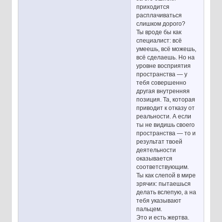
приходится
расплачиваться
слишком дорого?
Ты вроде бы как
специалист: всё
умеешь, всё можешь,
всё сделаешь. Но на
уровне восприятия
пространства — у
тебя совершенно
другая внутренняя
позиция. Та, которая
приводит к отказу от
реальности. А если
ты не видишь своего
пространства — то и
результат твоей
деятельности
оказывается
соответствующим.
Ты как слепой в мире
зрячих: пытаешься
делать вслепую, а на
тебя указывают
пальцем.
Это и есть жертва.