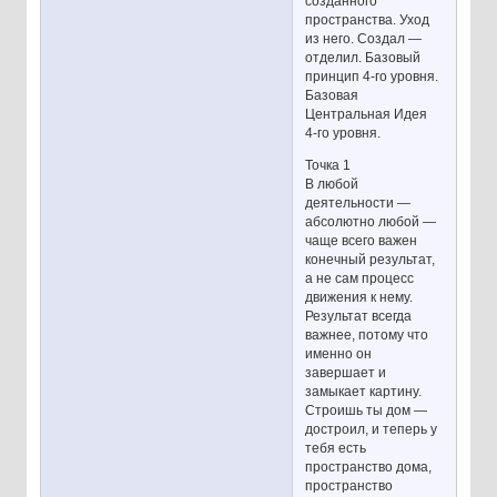
созданного
пространства. Уход
из него. Создал —
отделил. Базовый
принцип 4-го уровня.
Базовая
Центральная Идея
4-го уровня.
Точка 1
В любой
деятельности —
абсолютно любой —
чаще всего важен
конечный результат,
а не сам процесс
движения к нему.
Результат всегда
важнее, потому что
именно он
завершает и
замыкает картину.
Строишь ты дом —
достроил, и теперь у
тебя есть
пространство дома,
пространство