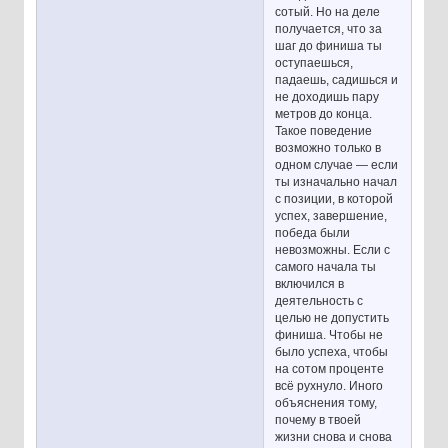
сотый. Но на деле
получается, что за
шаг до финиша ты
оступаешься,
падаешь, садишься и
не доходишь пару
метров до конца.
Такое поведение
возможно только в
одном случае — если
ты изначально начал
с позиции, в которой
успех, завершение,
победа были
невозможны. Если с
самого начала ты
включился в
деятельность с
целью не допустить
финиша. Чтобы не
было успеха, чтобы
на сотом проценте
всё рухнуло. Иного
объяснения тому,
почему в твоей
жизни снова и снова