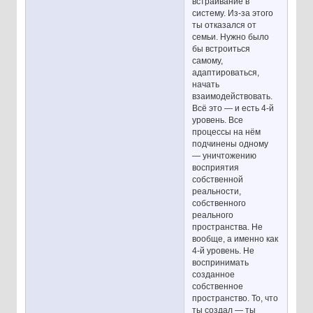
встраивание в
систему. Из-за этого
ты отказался от
семьи. Нужно было
бы встроиться
самому,
адаптироваться,
начать
взаимодействовать.
Всё это — и есть 4-й
уровень. Все
процессы на нём
подчинены одному
— уничтожению
восприятия
собственной
реальности,
собственного
реального
пространства. Не
вообще, а именно как
4-й уровень. Не
воспринимать
созданное
собственное
пространство. То, что
ты создал — ты