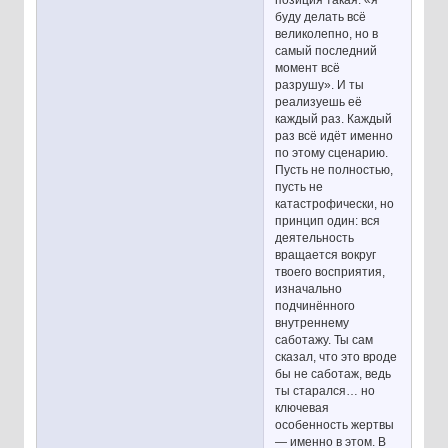
позиция такая: «я
буду делать всё
великолепно, но в
самый последний
момент всё
разрушу». И ты
реализуешь её
каждый раз. Каждый
раз всё идёт именно
по этому сценарию.
Пусть не полностью,
пусть не
катастрофически, но
принцип один: вся
деятельность
вращается вокруг
твоего восприятия,
изначально
подчинённого
внутреннему
саботажу. Ты сам
сказал, что это вроде
бы не саботаж, ведь
ты старался… но
ключевая
особенность жертвы
— именно в этом. В