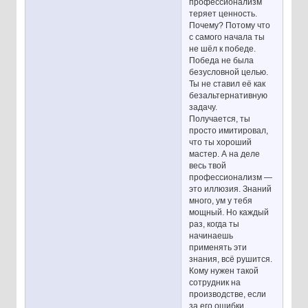
профессионализм
теряет ценность.
Почему? Потому что
с самого начала ты
не шёл к победе.
Победа не была
безусловной целью.
Ты не ставил её как
безальтернативную
задачу.
Получается, ты
просто имитировал,
что ты хороший
мастер. А на деле
весь твой
профессионализм —
это иллюзия. Знаний
много, ум у тебя
мощный. Но каждый
раз, когда ты
начинаешь
применять эти
знания, всё рушится.
Кому нужен такой
сотрудник на
производстве, если
за его ошибки