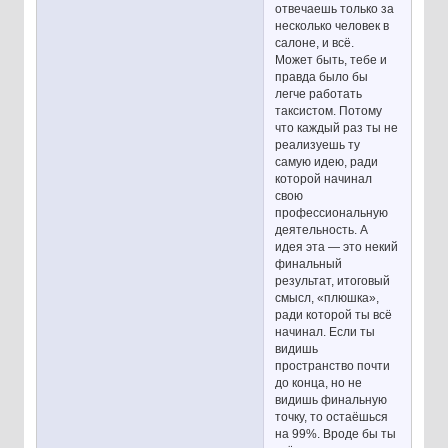
отвечаешь только за
несколько человек в
салоне, и всё.
Может быть, тебе и
правда было бы
легче работать
таксистом. Потому
что каждый раз ты не
реализуешь ту
самую идею, ради
которой начинал
свою
профессиональную
деятельность. А
идея эта — это некий
финальный
результат, итоговый
смысл, «плюшка»,
ради которой ты всё
начинал. Если ты
видишь
пространство почти
до конца, но не
видишь финальную
точку, то остаёшься
на 99%. Вроде бы ты