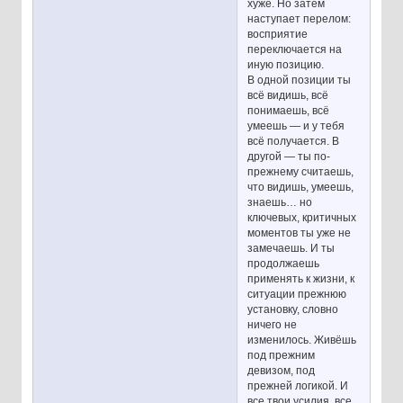
хуже. Но затем
наступает перелом:
восприятие
переключается на
иную позицию.
В одной позиции ты
всё видишь, всё
понимаешь, всё
умеешь — и у тебя
всё получается. В
другой — ты по-
прежнему считаешь,
что видишь, умеешь,
знаешь… но
ключевых, критичных
моментов ты уже не
замечаешь. И ты
продолжаешь
применять к жизни, к
ситуации прежнюю
установку, словно
ничего не
изменилось. Живёшь
под прежним
девизом, под
прежней логикой. И
все твои усилия, все