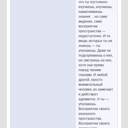
что ты постоянно
изучаешь, изучаешь,
накапливаешь
знания… но само
видение, само
восприятие
пространства —
недостаточно. И те
вещи, которых ты не
знаешь — ты
упускаешь. Даже не
подозреваешь о них,
не смотришь на них,
хотя они прямо
перед твоими
глазами. И любой
другой, просто
внимательный
человек, их замечает
и действует
адекватно. А ты —
упускаешь.
Восприятие своего
реального
пространства.
Восприятие своего