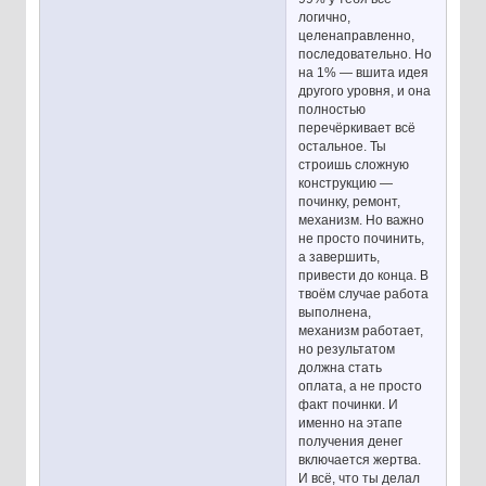
логично,
целенаправленно,
последовательно. Но
на 1% — вшита идея
другого уровня, и она
полностью
перечёркивает всё
остальное. Ты
строишь сложную
конструкцию —
починку, ремонт,
механизм. Но важно
не просто починить,
а завершить,
привести до конца. В
твоём случае работа
выполнена,
механизм работает,
но результатом
должна стать
оплата, а не просто
факт починки. И
именно на этапе
получения денег
включается жертва.
И всё, что ты делал