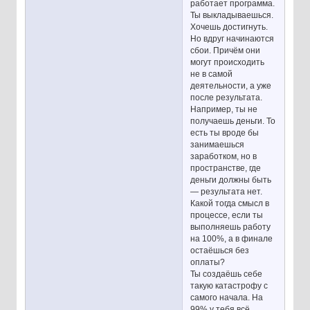
работает программа.
Ты выкладываешься.
Хочешь достигнуть.
Но вдруг начинаются
сбои. Причём они
могут происходить
не в самой
деятельности, а уже
после результата.
Например, ты не
получаешь деньги. То
есть ты вроде бы
занимаешься
заработком, но в
пространстве, где
деньги должны быть
— результата нет.
Какой тогда смысл в
процессе, если ты
выполняешь работу
на 100%, а в финале
остаёшься без
оплаты?
Ты создаёшь себе
такую катастрофу с
самого начала. На
99% у тебя всё