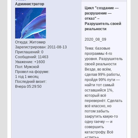
Администратор
Цикл "создание —
разрушение —
отказ" –
Разрушитель своей
реальности
2020_08_09
Откуда:
Житомир
Зарегистрирован
: 2011-08-13
Тема: базовые
Приглашений:
0
программы 4-го
Сообщений:
11463
уровня. Разрушитель
Уважение:
+1600
своей реальности
Пол:
Мужской
Везде, во всём,
Провел на форуме:
сделав 99% работы,
1 год 1 месяц
пройдя 99% пути —
Последний визит:
найти тот самый
Вчера 05:29:50
оставшийся 1%,
который всё
перевернёт. Сделать
всё классно, но
потом забыть
закрутить какую-то
одну гаечку — и
совершить
катастрофу. Всё
«слить».