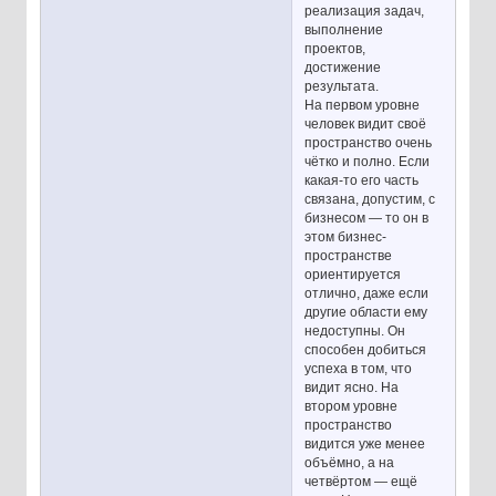
реализация задач,
выполнение
проектов,
достижение
результата.
На первом уровне
человек видит своё
пространство очень
чётко и полно. Если
какая-то его часть
связана, допустим, с
бизнесом — то он в
этом бизнес-
пространстве
ориентируется
отлично, даже если
другие области ему
недоступны. Он
способен добиться
успеха в том, что
видит ясно. На
втором уровне
пространство
видится уже менее
объёмно, а на
четвёртом — ещё