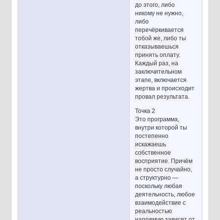
до этого, либо
никому не нужно,
либо
перечёркивается
тобой же, либо ты
отказываешься
принять оплату.
Каждый раз, на
заключительном
этапе, включается
жертва и происходит
провал результата.
Точка 2
Это программа,
внутри которой ты
постепенно
искажаешь
собственное
восприятие. Причём
не просто случайно,
а структурно —
поскольку любая
деятельность, любое
взаимодействие с
реальностью
напрямую зависят от