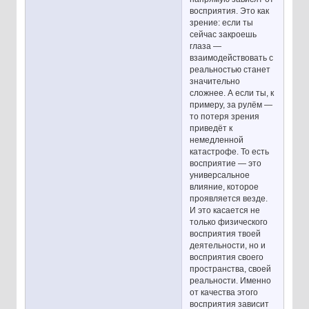
восприятия. Это как
зрение: если ты
сейчас закроешь
глаза —
взаимодействовать с
реальностью станет
значительно
сложнее. А если ты, к
примеру, за рулём —
то потеря зрения
приведёт к
немедленной
катастрофе. То есть
восприятие — это
универсальное
влияние, которое
проявляется везде.
И это касается не
только физического
восприятия твоей
деятельности, но и
восприятия своего
пространства, своей
реальности. Именно
от качества этого
восприятия зависит