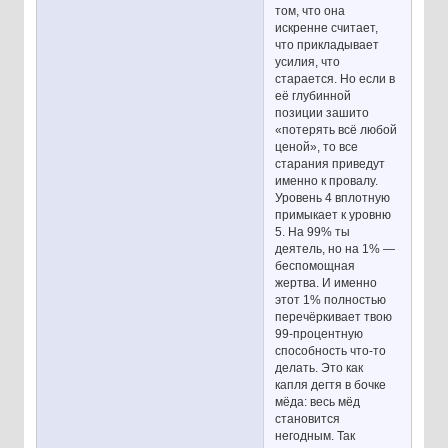
том, что она
искренне считает,
что прикладывает
усилия, что
старается. Но если в
её глубинной
позиции зашито
«потерять всё любой
ценой», то все
старания приведут
именно к провалу.
Уровень 4 вплотную
примыкает к уровню
5. На 99% ты
деятель, но на 1% —
беспомощная
жертва. И именно
этот 1% полностью
перечёркивает твою
99-процентную
способность что-то
делать. Это как
капля дегтя в бочке
мёда: весь мёд
становится
негодным. Так