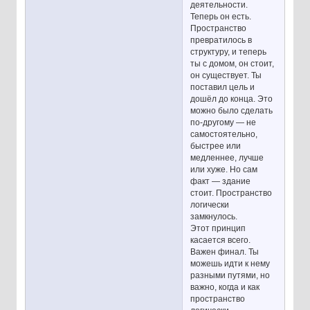
деятельности.
Теперь он есть.
Пространство
превратилось в
структуру, и теперь
ты с домом, он стоит,
он существует. Ты
поставил цель и
дошёл до конца. Это
можно было сделать
по-другому — не
самостоятельно,
быстрее или
медленнее, лучше
или хуже. Но сам
факт — здание
стоит. Пространство
логически
замкнулось.
Этот принцип
касается всего.
Важен финал. Ты
можешь идти к нему
разными путями, но
важно, когда и как
пространство