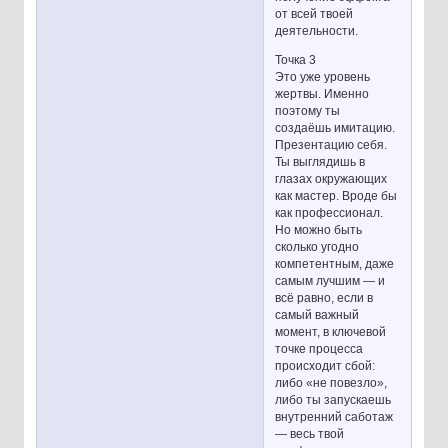
от всей твоей
деятельности.
Точка 3
Это уже уровень
жертвы. Именно
поэтому ты
создаёшь имитацию.
Презентацию себя.
Ты выглядишь в
глазах окружающих
как мастер. Вроде бы
как профессионал.
Но можно быть
сколько угодно
компетентным, даже
самым лучшим — и
всё равно, если в
самый важный
момент, в ключевой
точке процесса
происходит сбой:
либо «не повезло»,
либо ты запускаешь
внутренний саботаж
— весь твой