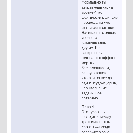
Формально ты
действуешь как на
уровне 4, но
фактически к финалу
процесса ты уже
скатываешься ниже.
Начинаешь с одного
уровня, а
заканчиваешь
другим. И в
завершении —
включается эффект
жертвы,
беспомощности,
разрушающего
итога. Итог всегда
один: неудача, срыв,
невыполнение
задачи. Всё
потеряно.
Точка 4
Этот уровень
находится между
третьим и пятым.
Уровень 4 всегда
содержит в себе