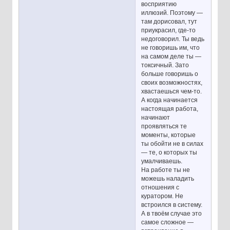
восприятию
иллюзий. Поэтому —
там дорисовал, тут
приукрасил, где-то
недоговорил. Ты ведь
не говоришь им, что
на самом деле ты —
токсичный. Зато
больше говоришь о
своих возможностях,
хвастаешься чем-то.
А когда начинается
настоящая работа,
начинают
проявляться те
моменты, которые
ты обойти не в силах
— те, о которых ты
умалчиваешь.
На работе ты не
можешь наладить
отношения с
куратором. Не
встроился в систему.
А в твоём случае это
самое сложное —