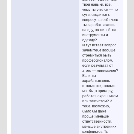
твои навыки, всё,
чему ты учился — по
сути, сводится к
вопросу: за счёт чего
ты зарабатываешь
на еду, на жильё, на
инструменты и
одежду?
И тут встаёт вопрос:
зачем тебе вообще
стремиться быть
профессионалом,
если результат от
этого — минимален?
Если ты
зарабатываешь
столько же, сколько
мог бы, к примеру,
работая охранником
или таксистом? И
тебе, возможно,
было бы даже
проще: меньше
ответственности,
меньше внутренних
конфликтов. Ты