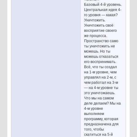
Базовый 4-й уровень.
Центральная идея 4-
го уровня — какая?
Уничтожить.
Уничтожить своё
восприятие своего
же процесса.
Пространство само
ты уничтожить не
можешь. Но ты
можешь отказаться
его воспринимать.
Всё, что ты создал
на 1-м уровне, чем
управлял на 2-м, с
чем работал на 3-м
— на 4-м уровне ты
это уничтожаешь.
Что мы на самом
деле делаем? Мы на
4-м уровне
выполняем
программу, которая
предназначена для
того, чтобы
скатиться на 5-й