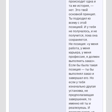
происходит одна и
та же история, —
нет. Это твой
основной принцип.
Ты подходил ко
всему с этой
позицией. И у тебя
не получалось, и не
получится, пока она
сохраняется.
Не позиция: «у меня
работа, у меня
карьера, у меня
профессия, я должен
выполнить заказ».
Если бы была такая
позиция — ты бы
выполнял заказ и
завершал его. Но
если у тебя
изначально другая
установка, не
предполагающая
завершения, то
именно её ты и
реализуешь. И