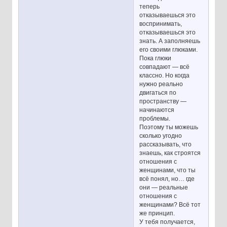
теперь
отказываешься это
воспринимать,
отказываешься это
знать. А заполняешь
его своими глюками.
Пока глюки
совпадают — всё
классно. Но когда
нужно реально
двигаться по
пространству —
начинаются
проблемы.
Поэтому ты можешь
сколько угодно
рассказывать, что
знаешь, как строятся
отношения с
женщинами, что ты
всё понял, но… где
они — реальные
отношения с
женщинами? Всё тот
же принцип.
У тебя получается,