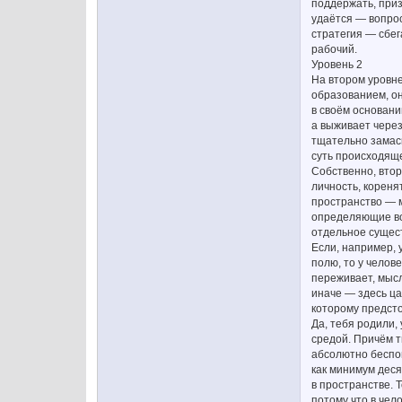
поддержать, приз
удаётся — вопрос
стратегия — сбег
рабочий.
Уровень 2
На втором уровн
образованием, он
в своём основани
а выживает через
тщательно замаск
суть происходяще
Собственно, вто
личность, кореня
пространство — м
определяющие вос
отдельное сущест
Если, например, 
полю, то у челов
переживает, мысл
иначе — здесь ца
которому предсто
Да, тебя родили,
средой. Причём т
абсолютно беспо
как минимум деся
в пространстве. 
потому что в чел