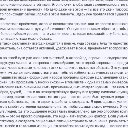
дило именно вокруг этой идеи. Это, по сути, глобальная закономерность: не
оей нужности и важности. Но дело даже не в этом — ты всё это уже и так о
что происходит сейчас, прямо в этом моменте. Здесь уже проявляется существе
даю?
является в проблемах, которые появляются в жизни: они не просто возникают
ними механизмами, структурой личности. Она устроена таким образом, чтобы
 более глубоком уровне — это уже личность, которая воссоздаёт эту боль, соз
ся куда и откуда можно бежать.
в такой реальности всегда находится в поиске, куда сбежать: будь то наркотик
работана, она остаётся активной, удерживает в себе, продолжает воспроизво
а по своей сути уже является системой, в которой одновременно содержатся 
структура личности построена таким образом, что с одной стороны она проду
мы, через которые человек от этих конфликтов пытается сбежать. Это устрой
у и тут же активируешь стратегии, чтобы её избежать, а личность становитс
ольшинство людей формируют наборы программ, которые в дальнейшем станов
 ней. Эти программы у многих схожи — в том числе и одна из самых универс
ремлении быть значимым, быть признанным, быть кому-то нужным. Эта боль 
ёров, друзей, — так и на неопределённую фигуру или группу, символизирую
апример, значительная часть мотивации — это желание быть нужным родителя
жаю действовать, что-то строить, работать, создавать. Я прикладываю усили
это в какой-то степени направлено на то, чтобы ощущать свою нужность. Я не
ге людей, где это ощущение может быть подкреплено, где оно способно ком
оль — это не просто ощущение, это ещё и активирующий фактор. Если у меня 
 отключку, а создавать социальные связи, настраивать отношения, развивать п
ть к себе и тотальная изоляция, то остаётся только один выход — полное отс