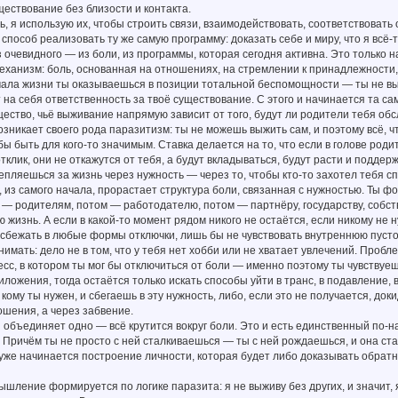
ествование без близости и контакта.
ь, я использую их, чтобы строить связи, взаимодействовать, соответствовать 
 способ реализовать ту же самую программу: доказать себе и миру, что я всё-т
 очевидного — из боли, из программы, которая сегодня активна. Это только н
ханизм: боль, основанная на отношениях, на стремлении к принадлежности, к
чала жизни ты оказываешься в позиции тотальной беспомощности — ты не выжи
т на себя ответственность за твоё существование. С этого и начинается та с
ство, чьё выживание напрямую зависит от того, будут ли родители тебя обс
озникает своего рода паразитизм: ты не можешь выжить сам, и поэтому всё,
обы быть для кого-то значимым. Ставка делается на то, что если в голове р
клик, они не откажутся от тебя, а будут вкладываться, будут расти и поддерж
епляешься за жизнь через нужность — через то, чтобы кто-то захотел тебя сп
 из самого начала, прорастает структура боли, связанная с нужностью. Ты 
— родителям, потом — работодателю, потом — партнёру, государству, собст
 жизнь. А если в какой-то момент рядом никого не остаётся, если никому не
 сбежать в любые формы отключки, лишь бы не чувствовать внутреннюю пусто
нимать: дело не в том, что у тебя нет хобби или не хватает увлечений. Пробле
сс, в котором ты мог бы отключиться от боли — именно поэтому ты чувствуе
ложения, тогда остаётся только искать способы уйти в транс, в подавление, в
 кому ты нужен, и сбегаешь в эту нужность, либо, если это не получается, до
ошения, а через забвение.
 объединяет одно — всё крутится вокруг боли. Это и есть единственный по-
 Причём ты не просто с ней сталкиваешься — ты с ней рождаешься, и она ста
уже начинается построение личности, которая будет либо доказывать обратно
ышление формируется по логике паразита: я не выживу без других, и значит, 