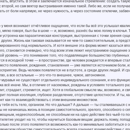
нать, впустить. В этом и заключается изначальное стремление: создать такую
 второй, но сам вектор выстраивания именно такой. Либо же, если не получ
ать от боли напрямую, не через нужность, а через состояние отключки, забве
е у меня возникает отчётливое ощущение, что если бы всё это услышал ква
, мягко говоря, был бы в шоке — и, возможно, разнёс бы мою логику в клочья. 
и устроена как паразитическая конструкция, выстроенная с точки зрения суще
 других. Жизнь как таковая оказывается не чем-то самостоятельным, а пред
ированного под нормальность. И хотя внешне эта форма может казаться впо
го, становится очевидно, что под всем этим лежит неустранимое ощущение 
рой уровень — это понимание того, что подавляющее большинство глубинных
тся в исходной точке — в пространстве, где человек рождается и впервые ст
есто появления, рождения, становления — уже является источником боли, и
приятие. Ведь человек появляется не в пустоте, а среди других людей. И 
во, а все остальные — это что-то внешнее, чужое, автономное.
у муравья не существует отдельного индивидуального сознания, и его функ
ека всё иначе. Мы, в отличие от насекомых, рождены в условиях тотального р
ит, страдает, стремится, ищет. Хотя в глобальном смысле мы, возможно, и св
рит полная изоляция, глубокое разделение, отсутствие целостности. И ты, к
ит как-то взаимодействовать с этим внешним множеством.
 у тебя есть тело, организм. Но что дальше? А дальше — ты сталкиваешься 
ы не начинаешь жизнь в позиции самостоятельного, зрелого, способного о с
мощным, недееспособным, не способным ни на одно действие без чьей-то по
тилетие уходит на то, чтобы научиться базовым вещам: держать ложку, попад
Только после этого появляется возможность как-то минимально заботиться о 
овеческом обществе самостоятельность всегда означает взаимодействие с др