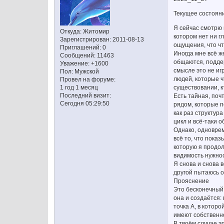
Текущее состоян
Я сейчас смотрю 
Откуда:
Житомир
котором нет ни г
Зарегистрирован
: 2011-08-13
ощущения, что чт
Приглашений:
0
Иногда мне всё ж
Сообщений:
11463
общаются, поддер
Уважение:
+1600
смысле это не иг
Пол:
Мужской
людей, которые ч
Провел на форуме:
существовании, к
1 год 1 месяц
Последний визит:
Есть тайная, поч
Сегодня 05:29:50
рядом, которые п
как раз структур
цикл и всё-таки 
Однако, одноврем
всё то, что пока
которую я продол
видимость нужнос
Я снова и снова 
другой пытаюсь о
Прояснение
Это бесконечный 
она и создаётся:
точка А, в которо
имеют собственно
В твоём случае э