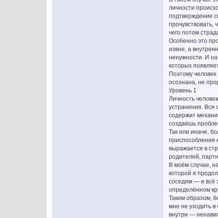
личности происхо
подтверждение св
прочувствовать, 
чего потом стра
Особенно это про
извне, а внутрен
ненужности. И на
которых появляет
Поэтому человек 
осознана, не про
Уровень 1
Личность человек
устранения. Вся 
содержит механиз
создаёшь проблем
Так или иначе, б
приспособления к
выражается в ст
родителей, партн
В моём случае, н
которой я продол
соседям — и всё 
определённом кру
Таким образом, б
мне не уходить в
внутри — ненавис