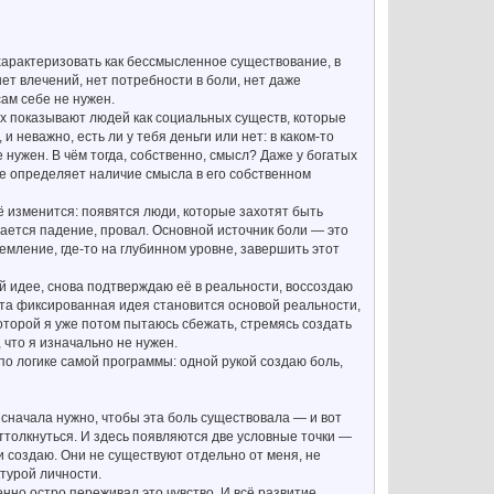
характеризовать как бессмысленное существование, в
нет влечений, нет потребности в боли, нет даже
сам себе не нужен.
ах показывают людей как социальных существ, которые
 неважно, есть ли у тебя деньги или нет: в каком-то
 нужен. В чём тогда, собственно, смысл? Даже у богатых
бще определяет наличие смысла в его собственном
сё изменится: появятся люди, которые захотят быть
инается падение, провал. Основной источник боли — это
емление, где-то на глубинном уровне, завершить этот
ой идее, снова подтверждаю её в реальности, воссоздаю
. Эта фиксированная идея становится основой реальности,
оторой я уже потом пытаюсь сбежать, стремясь создать
 что я изначально не нужен.
 по логике самой программы: одной рукой создаю боль,
 сначала нужно, чтобы эта боль существовала — и вот
ттолкнуться. И здесь появляются две условные точки —
м и создаю. Они не существуют отдельно от меня, не
турой личности.
енно остро переживал это чувство. И всё развитие