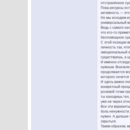
отстранённое сущ
Пока ресурсы ест
активность — это
Но мы исходим из
универсальный ме
Ведь с самого на
что кто-то приме
беспомощное суще
С этой позиции в
личность так, чт
эмоциональный от
существуешь, а ц
И именно отсюда,
нужным. Вначале 
продолжается всю
которого хочется
И здесь важно по
конкретный проце
ролевой точки при
ты находишь тех,
уже не через отн
Все эти варианты
боль ненужности.
нужен. А дальше 
скрыться.
Таким образом, м