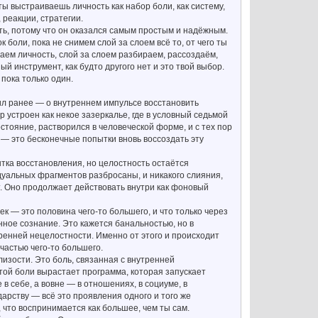
ты выстраиваешь личность как набор боли, как систему,
реакции, стратегии.
уть, потому что он оказался самым простым и надёжным.
 боли, пока не снимем слой за слоем всё то, от чего ты
аем личность, слой за слоем разбираем, рассоздаём,
й инструмент, как будто другого нет и это твой выбор.
пока только один.
рил ранее — о внутреннем импульсе восстановить
 устроен как некое зазеркалье, где в условный седьмой
состояние, растворился в человеческой форме, и с тех пор
 — это бесконечные попытки вновь воссоздать эту
ытка восстановления, но целостность остаётся
уальных фрагментов разбросаны, и никакого слияния,
т. Оно продолжает действовать внутри как фоновый
ек — это половина чего-то большего, и что только через
ное сознание. Это кажется банальностью, но в
енней нецелостности. Именно от этого и происходит
 частью чего-то большего.
изости. Это боль, связанная с внутренней
той боли вырастает программа, которая запускает
 в себе, а вовне — в отношениях, в социуме, в
дарству — всё это проявления одного и того же
 что воспринимается как большее, чем ты сам.