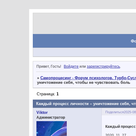
Ф
Привет, Гость!
Войдите
или
зарегистрируйтесь
.
»
Самопроцесинг - Форум психологов. Турбо-Сусл
уничтожение себя, чтобы не чувствовать боль
Страница:
1
Каждый процесс личности – уничтожение себя, ч
Поделиться
2025-08
Viktor
Администратор
Каждый процесс 
2020_11_27