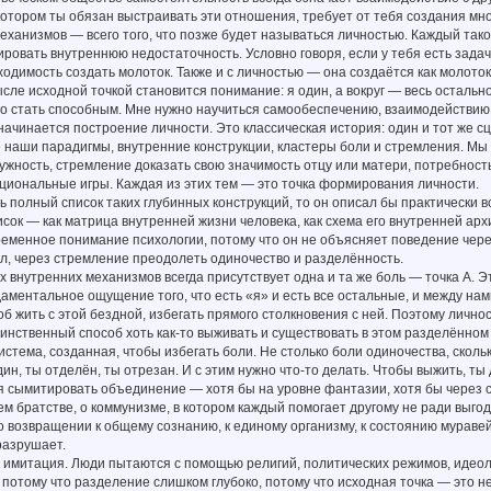
котором ты обязан выстраивать эти отношения, требует от тебя создания мно
еханизмов — всего того, что позже будет называться личностью. Каждый тако
ровать внутреннюю недостаточность. Условно говоря, если у тебя есть задача
одимость создать молоток. Также и с личностью — она создаётся как молоток, 
сле исходной точкой становится понимание: я один, а вокруг — весь остальн
о стать способным. Мне нужно научиться самообеспечению, взаимодействию, 
чинается построение личности. Это классическая история: один и тот же сц
 наши парадигмы, внутренние конструкции, кластеры боли и стремления. Мы
ужность, стремление доказать свою значимость отцу или матери, потребност
циональные игры. Каждая из этих тем — это точка формирования личности.
ь полный список таких глубинных конструкций, то он описал бы практически в
исок — как матрица внутренней жизни человека, как схема его внутренней арх
еменное понимание психологии, потому что он не объясняет поведение чере
ол, через стремление преодолеть одиночество и разделённость.
их внутренних механизмов всегда присутствует одна и та же боль — точка А. Э
аментальное ощущение того, что есть «я» и есть все остальные, и между нами
об жить с этой бездной, избегать прямого столкновения с ней. Поэтому лично
инственный способ хоть как-то выживать и существовать в этом разделённом
истема, созданная, чтобы избегать боли. Не столько боли одиночества, скол
ин, ты отделён, ты отрезан. И с этим нужно что-то делать. Чтобы выжить, ты
я сымитировать объединение — хотя бы на уровне фантазии, хотя бы через 
ем братстве, о коммунизме, в котором каждый помогает другому не ради выгоды
 возвращении к общему сознанию, к единому организму, к состоянию муравейн
разрушает.
 имитация. Люди пытаются с помощью религий, политических режимов, идеоло
 потому что разделение слишком глубоко, потому что исходная точка — это не