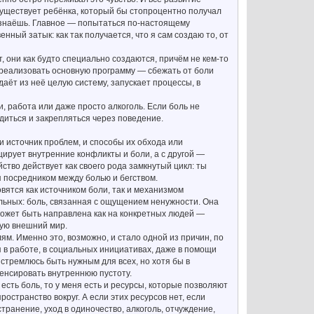
 существует ребёнка, который бы стопроцентно получал
сознаёшь. Главное — попытаться по-настоящему
нный затык: как так получается, что я сам создаю то, от
, они как будто специально создаются, причём не кем-то
 реализовать основную программу — сбежать от боли
даёт из неё целую систему, запускает процессы, в
и, работа или даже просто алкоголь. Если боль не
диться и закрепляться через поведение.
и источник проблем, и способы их обхода или
цирует внутренние конфликты и боли, а с другой —
ство действует как своего рода замкнутый цикл: ты
я посредником между болью и бегством.
ятся как источником боли, так и механизмом
альных: боль, связанная с ощущением ненужности. Она
может быть направлена как на конкретных людей —
щую внешний мир.
м. Именно это, возможно, и стало одной из причин, по
я в работе, в социальных инициативах, даже в помощи
 стремлюсь быть нужным для всех, но хотя бы в
пенсировать внутреннюю пустоту.
есть боль, то у меня есть и ресурсы, которые позволяют
ространство вокруг. А если этих ресурсов нет, если
транение, уход в одиночество, алкоголь, отчуждение,