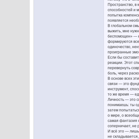
Пространство, в 
способностей и м
попытка компенси
появляется необх
В глобальном смы
выжить, мне нужн
беспомощен» — на
формируются все
одиночество, нен
проигранные эмо
Если бы составит
реакции. Этот сп
перевернуть совр
боль, через раск
В основе всех эт
связи — это фунд
инструмент, спос
то же время — ед
Личность — это с
понимаешь: ты од
затем попытатьс
о мире, о всеобщ
самая фантазия о
соперничает, не 
И всё это — лишь
не складывается,