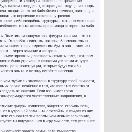
ей ущербности. Отсюда и постоянное стремление
-нибудь система координат, которая даст ощущение опоры.
сли говорить в тех же библейских терминах, настоящая
ановить то первичное состояние утрачена.
остности, либо создаёшь структуры, в которых можешь не
 избегания, как механизм, при помощи которого ты либо
сть. Политики, манипуляторы, фигуры влияния — это те,
ноты. Это роботы системы, которые бессознательно
это множество принадлежит им, будто оно — часть их.
тором — через влияние и контроль.
 — сымитировать целостность, создать поле, в котором
инство было утрачено, и никакими усилиями изнутри
аски, роли, конструкции, которые будут хотя бы
ческого опыта, и потому остаётся навсегда.
то чем глубже ты залипаешь в структуру своей личности,
их логике, особенно в том, что касается бегства от
о создать отношения. Если возникает тоска —
бразом формируются множественные направления, в
ельские фигуры, коллектив, общество, стабильность,
 от внутренней боли — многослойны, и каждая из них
 него становятся эти формы; чем меньше залипание,
 глубже ты погружаешься в игру личности, тем успешнее
бы есть всё: работа, семья, дети, имущество,