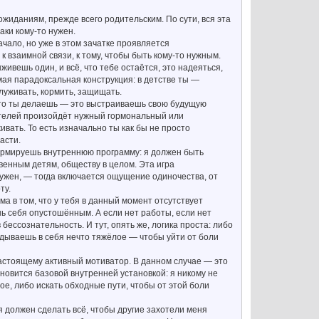
ожиданиям, прежде всего родительским. По сути, вся эта
аки кому-то нужен.
ачало, но уже в этом зачатке проявляется
 взаимной связи, к тому, чтобы быть кому-то нужным.
вешь один, и всё, что тебе остаётся, это надеяться,
амая парадоксальная конструкция: в детстве ты —
луживать, кормить, защищать.
 что ты делаешь — это выстраиваешь свою будущую
одителей произойдёт нужный гормональный или
ивать. То есть изначально ты как бы не просто
асти.
формируешь внутреннюю программу: я должен быть
венным детям, обществу в целом. Эта игра
 нужен, — тогда включается ощущение одиночества, от
ту.
ма в том, что у тебя в данный момент отсутствует
шь себя опустошённым. А если нет работы, если нет
 бессознательность. И тут, опять же, логика проста: либо
кидываешь в себя нечто тяжёлое — чтобы уйти от боли
настоящему активный мотиватор. В данном случае — это
новится базовой внутренней установкой: я никому не
е, либо искать обходные пути, чтобы от этой боли
я должен сделать всё, чтобы другие захотели меня