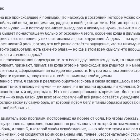
ие:
на всё происходящее и понимаю, что нахожусь в состоянии, которое можно о
лобальной цели, ни понимания, ради чего вообще стоит жить. Нет интересов, 
о-то нужно, — и поэтому возникает вывод: раз я никому не нужен, значит, я и 
е бывает по-настоящему больно от осознания этого, особенно когда в фильм
живают отношения, у них есть знакомые, есть окружение. А здесь — ты один, и
рает никакой роли, потому что всё равно остаётся ощущение, что ты никому не
то-то заработали, есть какие-то блага — но где в этом всём смысл? Что воо
то он и зачем он здесь?
ти неосознаваемая надежда на то, что если вдруг появятся деньги, то тогда в
олюбят, признают, примут. Но когда этого не происходит, всё рушится, и нач
а личности, сформированная на идее ненужности. Внутри есть постоянное стр
обрести нужность, почувствовать себя значимым, необходимым.
енно с этим, я сам же и реализую обратное: снова и снова возвращаюсь к эт
зывает мне: я никому не нужен — ни жене, ни детям, ни друзьям, ни коллегам
жаю строить и подтверждать. И та же самая реальность причиняет боль, от к
ти — но ведь базой для всех этих стремлений всё равно остаётся убеждение,
воспроизвожу ту самую боль, от которой потом бегу, и таким образом работаю
т неё избавиться.
двигатель всех программ, построенных на побеге от боли. Но чтобы убежать,
 внутреннее напряжение, выстроенная реальность, от которой потом можно о
й боль, и точка Б, в которой якобы освобождение, — но обе эти точки я же са
й жизни, они создаются моим сознанием или, точнее, бессознательной струк
та структура формировалась на боли ненужности, как в детстве, когда ты особ