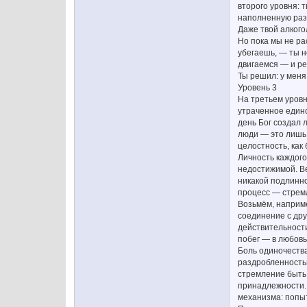
второго уровня: 
наполненную раз
Даже твой алкого
Но пока мы не ра
убегаешь, — ты н
двигаемся — и ре
Ты решил: у меня
Уровень 3
На третьем уровн
утраченное единс
день Бог создал л
люди — это лишь 
целостность, ка
Личность каждого
недостижимой. В
никакой подлинно
процесс — стрем
Возьмём, наприме
соединение с дру
действительност
побег — в любовь
Боль одиночества
раздробленностью
стремление быть с
принадлежности. 
механизма: попыт