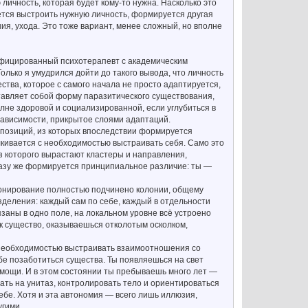
 личность, которая будет кому-то нужна. Насколько это
ается выстроить нужную личность, формируется другая
ния, ухода. Это тоже вариант, менее сложный, но вполне
лифицированный психотерапевт с академическим
Только я умудрился дойти до такого вывода, что личность
ства, которое с самого начала не просто адаптируется,
ставляет собой форму паразитического существования,
лне здоровой и социализированной, если углубиться в
зависимости, прикрытое слоями адаптаций.
 позиций, из которых впоследствии формируется
алкивается с необходимостью выстраивать себя. Само это
з которого вырастают кластеры и направления,
сразу же формируется принципиальное различие: ты —
ционирование полностью подчинено колонии, общему
азделения: каждый сам по себе, каждый в отдельности
язаны в одно поле, на локальном уровне всё устроено
ак существо, оказываешься отколотым осколком,
с необходимостью выстраивать взаимоотношения со
ебе позаботиться существа. Ты появляешься на свет
мощи. И в этом состоянии ты пребываешь много лет —
ать на унитаз, контролировать тело и ориентироваться
себе. Хотя и эта автономия — всего лишь иллюзия,
угими.