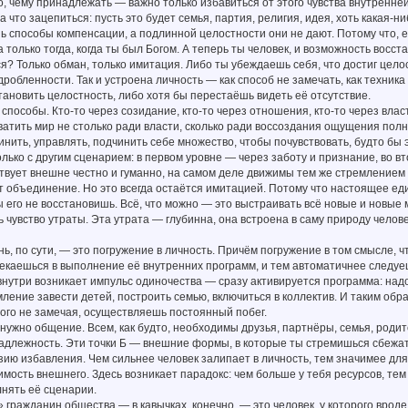
, чему принадлежать — важно только избавиться от этого чувства внутренн
за что зацепиться: пусть это будет семья, партия, религия, идея, хоть какая
ь способы компенсации, а подлинной целостности они не дают. Потому что, е
 только тогда, когда ты был Богом. А теперь ты человек, и возможность восст
ся? Только обман, только имитация. Либо ты убеждаешь себя, что достиг цел
дробленности. Так и устроена личность — как способ не замечать, как техника
ановить целостность, либо хотя бы перестаёшь видеть её отсутствие.
 способы. Кто-то через созидание, кто-то через отношения, кто-то через вла
ватить мир не столько ради власти, сколько ради воссоздания ощущения пол
нить, управлять, подчинить себе множество, чтобы почувствовать, будто бы 
только с другим сценарием: в первом уровне — через заботу и признание, во в
ствует внешне честно и гуманно, на самом деле движимы тем же стремлением
 объединение. Но это всегда остаётся имитацией. Потому что настоящее ед
ы его не восстановишь. Всё, что можно — это выстраивать всё новые и новые м
 чувство утраты. Эта утрата — глубинна, она встроена в саму природу челове
ь, по сути, — это погружение в личность. Причём погружение в том смысле, ч
екаешься в выполнение её внутренних программ, и тем автоматичнее следуешь 
 внутри возникает импульс одиночества — сразу активируется программа: над
ление завести детей, построить семью, включиться в коллектив. И таким о
того не замечая, осуществляешь постоянный побег.
 нужно общение. Всем, как будто, необходимы друзья, партнёры, семья, родит
адлежность. Эти точки Б — внешние формы, в которые ты стремишься сбежать
ию избавления. Чем сильнее человек залипает в личность, тем значимее для
мость внешнего. Здесь возникает парадокс: чем больше у тебя ресурсов, тем
нять её сценарии.
 гражданин общества — в кавычках, конечно, — это человек, у которого вроде 