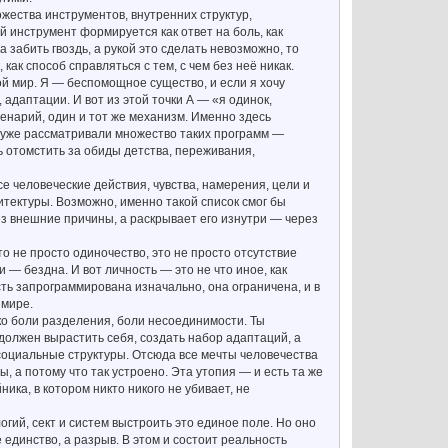
жества инструментов, внутренних структур,
й инструмент формируется как ответ на боль, как
 забить гвоздь, а рукой это сделать невозможно, то
как способ справляться с тем, с чем без неё никак.
ой мир. Я — беспомощное существо, и если я хочу
адаптации. И вот из этой точки А — «я одинок,
енарий, один и тот же механизм. Именно здесь
 уже рассматривали множество таких программ —
ь отомстить за обиды детства, переживания,
се человеческие действия, чувства, намерения, цели и
итектуры. Возможно, именно такой список смог бы
з внешние причины, а раскрывает его изнутри — через
то не просто одиночество, это не просто отсутствие
 — бездна. И вот личность — это не что иное, как
сть запрограммирована изначально, она ограничена, и в
 мире.
ько боли разделения, боли несоединимости. Ты
 должен вырастить себя, создать набор адаптаций, а
социальные структуры. Отсюда все мечты человечества
, а потому что так устроено. Эта утопия — и есть та же
ика, в котором никто никого не убивает, не
гий, сект и систем выстроить это единое поле. Но оно
 единство, а разрыв. В этом и состоит реальность