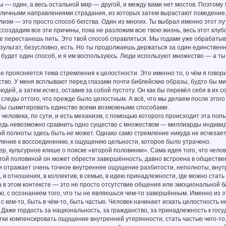
ты — один, а весь остальной мир — другой, и между вами нет мостов. Поэтому 
личными направлениями страдания, из которых затем вырастают поведение, 
лизм — это просто способ бегства. Один из многих. Ты выбрал именно этот п
ссоздадим все эти причины, пока не разложим всю твою жизнь, весь этот клубок
е перестанешь пить. Это твой способ справляться. Мы годами уже обрабатыв
зультат, безусловно, есть. Но ты продолжаешь держаться за один единственны
 будет один способ, и я им воспользуюсь. Люди используют множество — а ты 
е проясняется тема стремления к целостности. Это именно то, о чём я гово
тво. У меня всплывают перед глазами почти библейские образы, будто бы мир
юдей, а затем исчез, оставив за собой пустоту. Он как бы перевёл себя в их 
следы оттого, что прежде было целостным. А всё, что мы делаем после этого
к бы сымитировать единство всеми возможными способами.
 человека, по сути, и есть механизм, с помощью которого происходит эта поп
едь невозможно сравнить одно существо с множеством — миллиарды индивид
й полноты здесь быть не может. Однако само стремление никуда не исчезае
ление к воссоединению, к ощущению цельности, которое было утрачено.
р, культурное клише о поиске «второй половинки». Сама идея того, что челов
гой половиной он может обрести завершённость, давно встроена в обществен
и отражает очень точное внутреннее ощущение разбитости, неполноты, внутр
, в отношения, в коллектив, в семью, в идею принадлежности, где можно стать
 в этом контексте — это не просто отсутствие общения или эмоциональной бл
, с осознанием того, что ты не являешься чем-то завершённым. Именно из э
 кем-то, быть в чём-то, быть частью. Человек начинает искать целостность не
Даже гордость за национальность, за гражданство, за принадлежность к госу
ки компенсировать ощущение внутренней утерянности, стать частью чего-то,