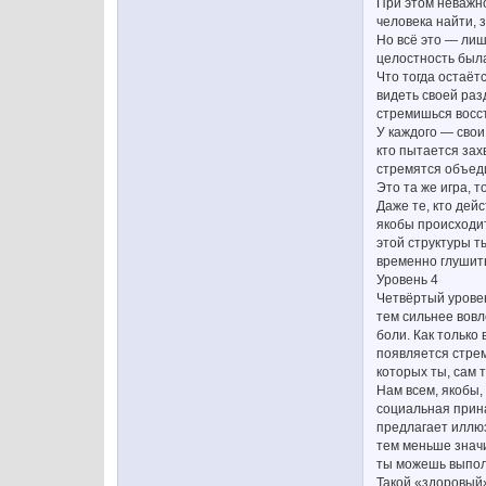
При этом неважно
человека найти, 
Но всё это — лиш
целостность была
Что тогда остаёт
видеть своей раз
стремишься восст
У каждого — свои
кто пытается зах
стремятся объеди
Это та же игра, 
Даже те, кто дей
якобы происходит
этой структуры т
временно глушить
Уровень 4
Четвёртый уровен
тем сильнее вовл
боли. Как только
появляется стрем
которых ты, сам 
Нам всем, якобы,
социальная прин
предлагает иллюз
тем меньше значи
ты можешь выпол
Такой «здоровый»