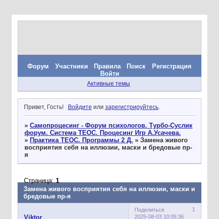
Форум
Участники
Правила
Поиск
Регистрация
Войти
Активные темы
Привет, Гость!
Войдите
или
зарегистрируйтесь
.
»
Самопроцесинг - Форум психологов. Турбо-Суслик
форум. Система ТЕОС. Процесинг Игр А.Усачева.
»
Практика ТЕОС. Программы 2 Д.
»
Замена живого
восприятия себя на иллюзии, маски и бредовые пр-
я
Страница:
1
Замена живого восприятия себя на иллюзии, маски и
бредовые пр-я
1
Поделиться
2025-08-03 10:05:36
Viktor