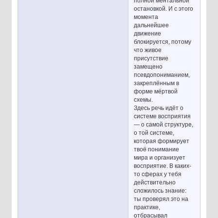
полной ментальной
остановкой. И с этого
момента
дальнейшее
движение
блокируется, потому
что живое
присутствие
замещено
псевдопониманием,
закреплённым в
форме мёртвой
схемы.
Здесь речь идёт о
системе восприятия
— о самой структуре,
о той системе,
которая формирует
твоё понимание
мира и организует
восприятие. В каких-
то сферах у тебя
действительно
сложилось знание:
ты проверял это на
практике,
отбрасывал