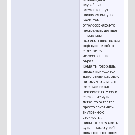
случайных
элементов: тут
появился импульс
боли, там —
отголосок какой-то
программы, дальше
— всплыла
псевдознание, потом
ещё одно, и всё это
сплетается в
искусственный
образ.
Когда ты говоришь,
иногда приходится
даже отключать звук,
потому что слушать
это становится
невозможно. А если
состояние чуть
легче, то остаётся
просто сохранять
внутреннюю
стойкость и
попытаться уловить
суть — какое у тебя
реальное состояние.