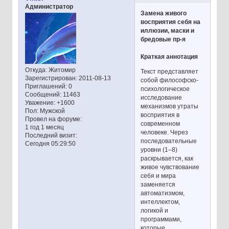
Администратор
Замена живого
восприятия себя на
иллюзии, маски и
бредовые пр-я
Краткая аннотация
Откуда:
Житомир
Текст представляет
Зарегистрирован
: 2011-08-13
собой философско-
Приглашений:
0
психологическое
Сообщений:
11463
исследование
Уважение:
+1600
механизмов утраты
Пол:
Мужской
восприятия в
Провел на форуме:
современном
1 год 1 месяц
человеке. Через
Последний визит:
последовательные
Сегодня 05:29:50
уровни (1–8)
раскрывается, как
живое чувствование
себя и мира
заменяется
автоматизмом,
интеллектом,
логикой и
программами,
которые