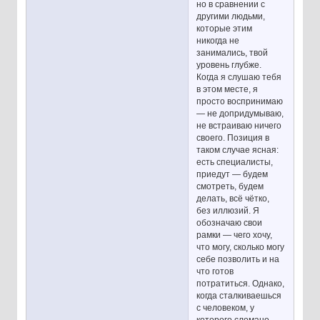
но в сравнении с
другими людьми,
которые этим
никогда не
занимались, твой
уровень глубже.
Когда я слушаю тебя
в этом месте, я
просто воспринимаю
— не допридумываю,
не встраиваю ничего
своего. Позиция в
таком случае ясная:
есть специалисты,
приедут — будем
смотреть, будем
делать, всё чётко,
без иллюзий. Я
обозначаю свои
рамки — чего хочу,
что могу, сколько могу
себе позволить и на
что готов
потратиться. Однако,
когда сталкиваешься
с человеком, у
которого сломано