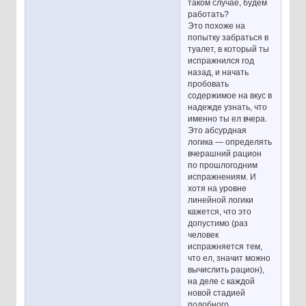
таком случае, будем
работать?
Это похоже на
попытку забраться в
туалет, в который ты
испражнился год
назад, и начать
пробовать
содержимое на вкус в
надежде узнать, что
именно ты ел вчера.
Это абсурдная
логика — определять
вчерашний рацион
по прошлогодним
испражнениям. И
хотя на уровне
линейной логики
кажется, что это
допустимо (раз
человек
испражняется тем,
что ел, значит можно
вычислить рацион),
на деле с каждой
новой стадией
подобного