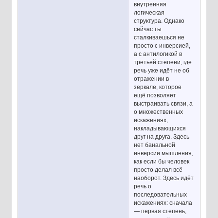
внутренняя
логическая
структура. Однако
сейчас ты
сталкиваешься не
просто с инверсией,
а с антилогикой в
третьей степени, где
речь уже идёт не об
отражении в
зеркале, которое
ещё позволяет
выстраивать связи, а
о множественных
искажениях,
накладывающихся
друг на друга. Здесь
нет банальной
инверсии мышления,
как если бы человек
просто делал всё
наоборот. Здесь идёт
речь о
последовательных
искажениях: сначала
— первая степень,