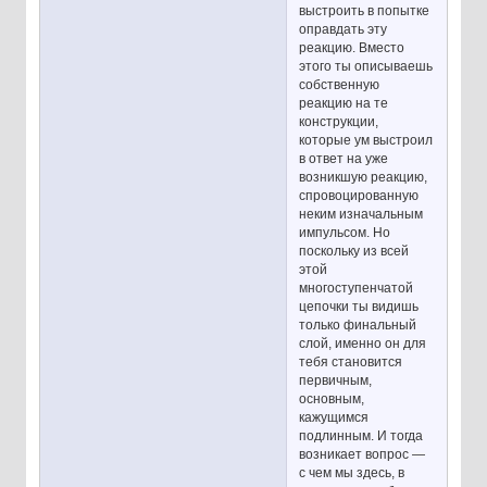
выстроить в попытке
оправдать эту
реакцию. Вместо
этого ты описываешь
собственную
реакцию на те
конструкции,
которые ум выстроил
в ответ на уже
возникшую реакцию,
спровоцированную
неким изначальным
импульсом. Но
поскольку из всей
этой
многоступенчатой
цепочки ты видишь
только финальный
слой, именно он для
тебя становится
первичным,
основным,
кажущимся
подлинным. И тогда
возникает вопрос —
с чем мы здесь, в