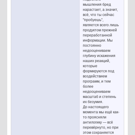
мышления бред
нарастает, а значит,
всё, что ты сейчас
"пробуешь",
является всего лишь
продуктом прежней
переработанной
информации. Мы
постоянно
недооцениваем
глубину искажения
наших реакций,
которые
формируются под
воздействием
программ, и тем
более
недооцениваем
масштаб и степень
их безумия.
До настоящего
момента мы ещё как-
то проясняли
антилогику — всё
перевёрнуто, но при
этом сохраняется