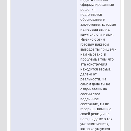
сформулированные
решения
подгоняются
обоснования и
заключения, которые
на первый взгляд
кажутся логичными.
Именно с этим
готовым пакетом
выводов ты пришёл к
нам на сеанс, и
проблема в том, что
эта конструкция
находится весьма
далеко от
реальности. На
самом деле ты не
озвучиваешь на
сессии своё
подлинное
состояние, ты не
говоришь нам ни о
своей реакции на
него, ни даже о тех
умозаключениях,
которые ум успел