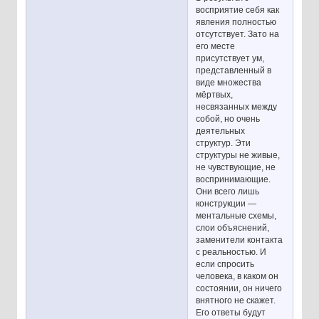
восприятие себя как
явления полностью
отсутствует. Зато на
его месте
присутствует ум,
представленный в
виде множества
мёртвых,
несвязанных между
собой, но очень
деятельных
структур. Эти
структуры не живые,
не чувствующие, не
воспринимающие.
Они всего лишь
конструкции —
ментальные схемы,
слои объяснений,
заменители контакта
с реальностью. И
если спросить
человека, в каком он
состоянии, он ничего
внятного не скажет.
Его ответы будут