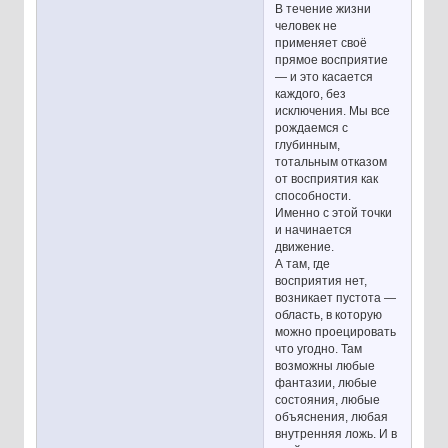
В течение жизни
человек не
применяет своё
прямое восприятие
— и это касается
каждого, без
исключения. Мы все
рождаемся с
глубинным,
тотальным отказом
от восприятия как
способности.
Именно с этой точки
и начинается
движение.
А там, где
восприятия нет,
возникает пустота —
область, в которую
можно проецировать
что угодно. Там
возможны любые
фантазии, любые
состояния, любые
объяснения, любая
внутренняя ложь. И в