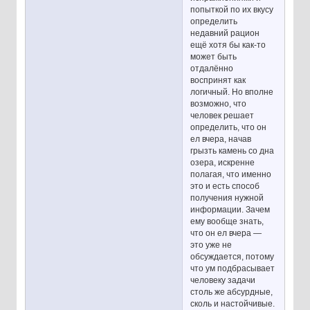
попыткой по их вкусу
определить
недавний рацион
ещё хотя бы как-то
может быть
отдалённо
воспринят как
логичный. Но вполне
возможно, что
человек решает
определить, что он
ел вчера, начав
грызть камень со дна
озера, искренне
полагая, что именно
это и есть способ
получения нужной
информации. Зачем
ему вообще знать,
что он ел вчера —
это уже не
обсуждается, потому
что ум подбрасывает
человеку задачи
столь же абсурдные,
сколь и настойчивые.