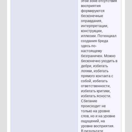
этой зоне отсутствия
восприятия
формируются
бесконечные
оправдания,
интерпретации,
конструкции,
иллюзии. Потенциал
создания бреда
здесь по-
настоящему
безграничен. Можно
бесконечно уходить в
дебри, избегать
логики, избегать
прямого контакта с
собой, избегать
ответственности,
избегать критики,
избегать ясности.
Сбегание
происходит не
только на уровне
слов, но и на уровне
ощущений, на
уровне восприятия.
В результате