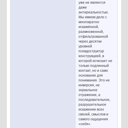
уже не является
даже
антиреальностью.
Мы имеем дело с
многократно
искажённой,
размноженной,
отфильтрованной
через десятки
уровней
псевдоструктур
конструкцией, в
которой исчезает не
только подлинный
контакт, но и само
основание для
понимания. Это не
инверсия, не
зеркальное
отражение, а
последовательное,
разрушительное
искажение всех
связей, смыслов и
самого ощущения
«себя».