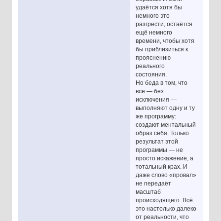
удаётся хотя бы
немного это
разгрести, остаётся
ещё немного
времени, чтобы хотя
бы приблизиться к
прояснению
реального
состояния.
Но беда в том, что
все — без
исключения —
выполняют одну и ту
же программу:
создают ментальный
образ себя. Только
результат этой
программы — не
просто искажение, а
тотальный крах. И
даже слово «провал»
не передаёт
масштаб
происходящего. Всё
это настолько далеко
от реальности, что