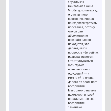
звучать как
ментальная каша.
Чтобы докопаться до
его истинного
состояния, иногда
приходится тратить
полсеанса, потому
что он сам
абсолютно не
осознаёт, где он
находится, что
делает, какой
процесс в нём сейчас
разворачивается.
Стоит углубиться
чуть глубже
поверхностных
ощущений — и
можно уйти очень
далеко от реального
восприятия.
Мы с самого начала
находимся в такой
парадигме, где всё
восприятие
заменено