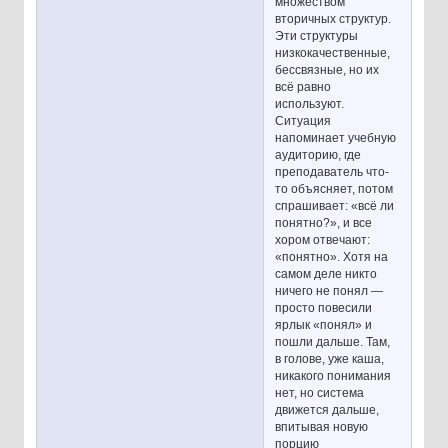
множеством
вторичных структур.
Эти структуры
низкокачественные,
бессвязные, но их
всё равно
используют.
Ситуация
напоминает учебную
аудиторию, где
преподаватель что-
то объясняет, потом
спрашивает: «всё ли
понятно?», и все
хором отвечают:
«понятно». Хотя на
самом деле никто
ничего не понял —
просто повесили
ярлык «понял» и
пошли дальше. Там,
в голове, уже каша,
никакого понимания
нет, но система
движется дальше,
впитывая новую
порцию