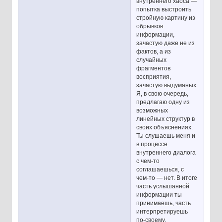
внутреннего хаоса —
попытка выстроить
стройную картину из
обрывков
информации,
зачастую даже не из
фактов, а из
случайных
фрагментов
восприятия,
зачастую выдуманых
Я, в свою очередь,
предлагаю одну из
возможных
линейных структур в
своих объяснениях.
Ты слушаешь меня и
в процессе
внутреннего диалога
с чем-то
соглашаешься, с
чем-то — нет. В итоге
часть услышанной
информации ты
принимаешь, часть
интерпретируешь
по-своему,