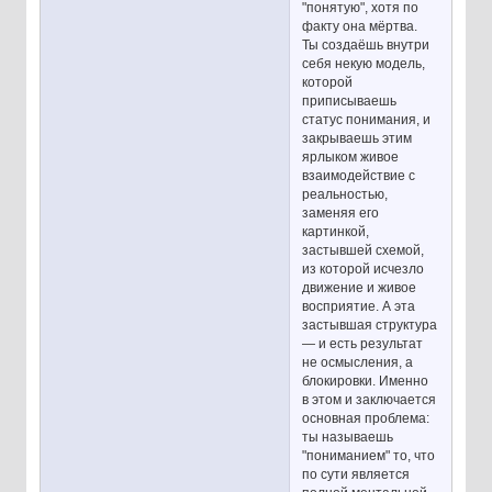
"понятую", хотя по
факту она мёртва.
Ты создаёшь внутри
себя некую модель,
которой
приписываешь
статус понимания, и
закрываешь этим
ярлыком живое
взаимодействие с
реальностью,
заменяя его
картинкой,
застывшей схемой,
из которой исчезло
движение и живое
восприятие. А эта
застывшая структура
— и есть результат
не осмысления, а
блокировки. Именно
в этом и заключается
основная проблема:
ты называешь
"пониманием" то, что
по сути является