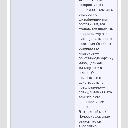
восприятие, как,
например, в случае с
откровенно
шизофреничным
состоянием, всё
становится иначе. Ты
говоришь ему, что
нужно делать, а он в
ответ выдаёт нечто
совершенно
химерное —
собственную картину
мира, целиком
живущую в его
голове. Он
отказывается
действовать по
предложенному
плану, объясняя это
тем, что в его
реальности всё
иначе.
Это полный крах.
Человек заказывает
сеансы, но он
абсолютно