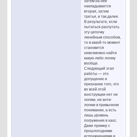
затем на неё
накладывается
вторая, затем
третья, и так далее.
В результате, если
пытаться распутать
эту цепочку
линейным способом,
то в какой-то момент
становится
невозможно найти
какую-либо логику
вообще.
Следующий этап
работы — это
допущение и
признание того, что
во всей этой
конструкции нет ни
логики, ни анти-
логики в привычном
понимании, а есть
лишь уровень
погружения в хаос.
Даже пример с
прошлогодними
испражнениями и