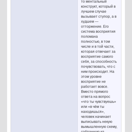
то ментальный
конструкт, который в
лучшем случае
вызывает ступор, а в
худшем —
отторжение. Его
система восприятия
поломана
полностью, в том
числе и в той части,
которая отвечает за
восприятие самого
себя, за способность
почувствовать, что с
ним происходит. На
этом уровне
восприятие не
работает вовсе.
Вместо прямого
ответа на вопрос
«что ты чувствуешь»
или «в чём ты
находишься»,
человек начинает
выписывать некую
вымышленную схему,
собранную из