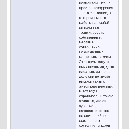
невменяем. Это не
просто шизофрения
— это состояние, в
котором, вместо
работы над собой,
он начинает
транслировать
собственные,
мёртвые,
совершенно
безжизненные
ментальные схемы.
Эти схемы кажутся
ему логичными, даже
идеальными, но на
деле они не имеют
никакой связи с
живой реальностью.
И вот когда
спрашиваешь такого
человека, что он
чувствует,
начинается поток —
не ощущений, не
осознанного
состояния, а какой-