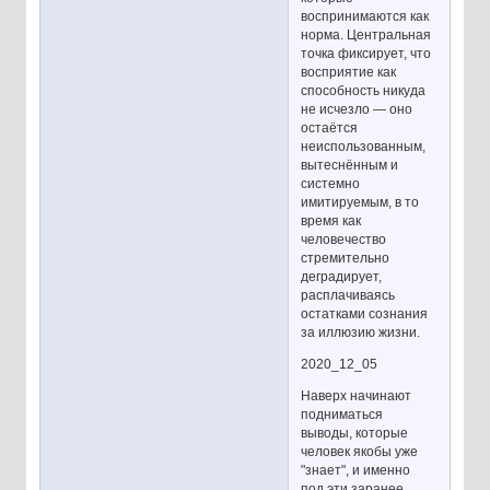
воспринимаются как
норма. Центральная
точка фиксирует, что
восприятие как
способность никуда
не исчезло — оно
остаётся
неиспользованным,
вытеснённым и
системно
имитируемым, в то
время как
человечество
стремительно
деградирует,
расплачиваясь
остатками сознания
за иллюзию жизни.
2020_12_05
Наверх начинают
подниматься
выводы, которые
человек якобы уже
"знает", и именно
под эти заранее