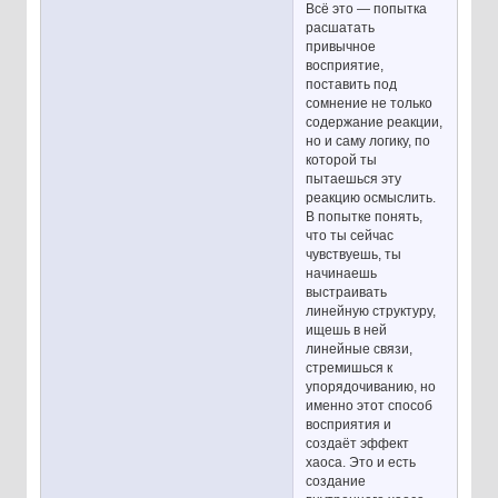
Всё это — попытка
расшатать
привычное
восприятие,
поставить под
сомнение не только
содержание реакции,
но и саму логику, по
которой ты
пытаешься эту
реакцию осмыслить.
В попытке понять,
что ты сейчас
чувствуешь, ты
начинаешь
выстраивать
линейную структуру,
ищешь в ней
линейные связи,
стремишься к
упорядочиванию, но
именно этот способ
восприятия и
создаёт эффект
хаоса. Это и есть
создание