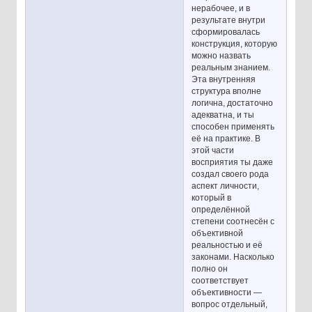
нерабочее, и в
результате внутри
сформировалась
конструкция, которую
можно назвать
реальным знанием.
Эта внутренняя
структура вполне
логична, достаточно
адекватна, и ты
способен применять
её на практике. В
этой части
восприятия ты даже
создал своего рода
аспект личности,
который в
определённой
степени соотнесён с
объективной
реальностью и её
законами. Насколько
полно он
соответствует
объективности —
вопрос отдельный,