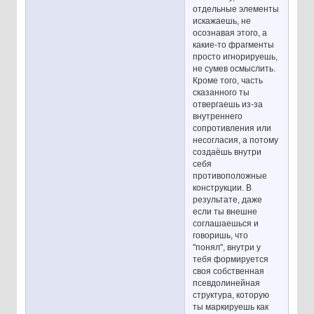
отдельные элементы
искажаешь, не
осознавая этого, а
какие-то фрагменты
просто игнорируешь,
не сумев осмыслить.
Кроме того, часть
сказанного ты
отвергаешь из-за
внутреннего
сопротивления или
несогласия, а потому
создаёшь внутри
себя
противоположные
конструкции. В
результате, даже
если ты внешне
соглашаешься и
говоришь, что
"понял", внутри у
тебя формируется
своя собственная
псевдолинейная
структура, которую
ты маркируешь как