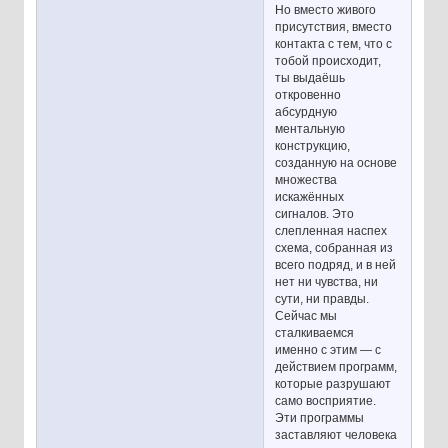
Но вместо живого
присутствия, вместо
контакта с тем, что с
тобой происходит,
ты выдаёшь
откровенно
абсурдную
ментальную
конструкцию,
созданную на основе
множества
искажённых
сигналов. Это
слепленная наспех
схема, собранная из
всего подряд, и в ней
нет ни чувства, ни
сути, ни правды.
Сейчас мы
сталкиваемся
именно с этим — с
действием программ,
которые разрушают
само восприятие.
Эти программы
заставляют человека