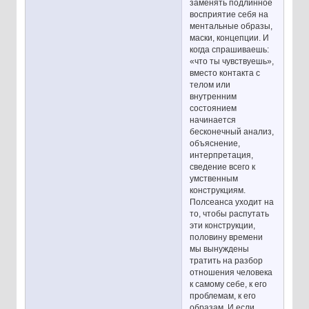
заменять подлинное
восприятие себя на
ментальные образы,
маски, концепции. И
когда спрашиваешь:
«что ты чувствуешь»,
вместо контакта с
телом или
внутренним
состоянием
начинается
бесконечный анализ,
объяснение,
интерпретация,
сведение всего к
умственным
конструкциям.
Полсеанса уходит на
то, чтобы распутать
эти конструкции,
половину времени
мы вынуждены
тратить на разбор
отношения человека
к самому себе, к его
проблемам, к его
образам. И если