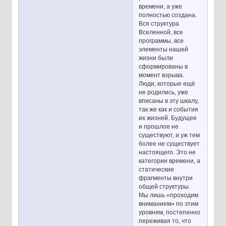
времени, а уже
полностью создана.
Вся структура
Вселенной, все
программы, все
элементы нашей
жизни были
сформированы в
момент взрыва.
Люди, которые ещё
не родились, уже
вписаны в эту шкалу,
так же как и события
их жизней. Будущее
и прошлое не
существуют, и уж тем
более не существует
настоящего. Это не
категории времени, а
статические
фрагменты внутри
общей структуры.
Мы лишь «проходим
вниманием» по этим
уровням, постепенно
переживая то, что