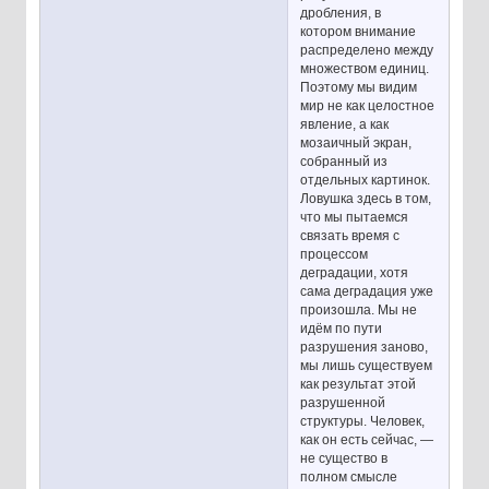
дробления, в
котором внимание
распределено между
множеством единиц.
Поэтому мы видим
мир не как целостное
явление, а как
мозаичный экран,
собранный из
отдельных картинок.
Ловушка здесь в том,
что мы пытаемся
связать время с
процессом
деградации, хотя
сама деградация уже
произошла. Мы не
идём по пути
разрушения заново,
мы лишь существуем
как результат этой
разрушенной
структуры. Человек,
как он есть сейчас, —
не существо в
полном смысле