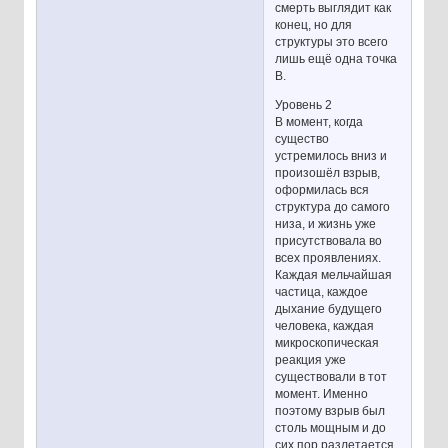
смерть выглядит как
конец, но для
структуры это всего
лишь ещё одна точка
В.
Уровень 2
В момент, когда
существо
устремилось вниз и
произошёл взрыв,
оформилась вся
структура до самого
низа, и жизнь уже
присутствовала во
всех проявлениях.
Каждая мельчайшая
частица, каждое
дыхание будущего
человека, каждая
микроскопическая
реакция уже
существовали в тот
момент. Именно
поэтому взрыв был
столь мощным и до
сих пор разлетается