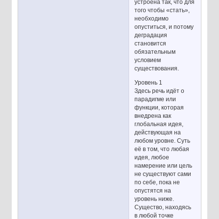
устроена так, что для
того чтобы «стать»,
необходимо
опуститься, и потому
деградация
становится
обязательным
условием
существования.
Уровень 1
Здесь речь идёт о
парадигме или
функции, которая
внедрена как
глобальная идея,
действующая на
любом уровне. Суть
её в том, что любая
идея, любое
намерение или цель
не существуют сами
по себе, пока не
опустятся на
уровень ниже.
Существо, находясь
в любой точке