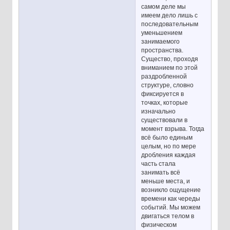
самом деле мы
имеем дело лишь с
последовательным
уменьшением
занимаемого
пространства.
Существо, проходя
вниманием по этой
раздробленной
структуре, словно
фиксируется в
точках, которые
изначально
существовали в
момент взрыва. Тогда
всё было единым
целым, но по мере
дробления каждая
часть стала
занимать всё
меньше места, и
возникло ощущение
времени как череды
событий. Мы можем
двигаться телом в
физическом