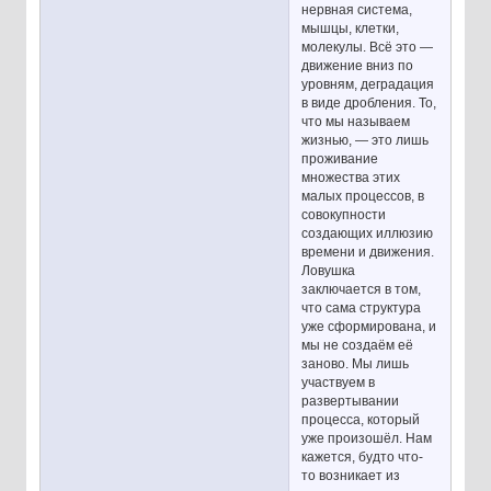
нервная система,
мышцы, клетки,
молекулы. Всё это —
движение вниз по
уровням, деградация
в виде дробления. То,
что мы называем
жизнью, — это лишь
проживание
множества этих
малых процессов, в
совокупности
создающих иллюзию
времени и движения.
Ловушка
заключается в том,
что сама структура
уже сформирована, и
мы не создаём её
заново. Мы лишь
участвуем в
развертывании
процесса, который
уже произошёл. Нам
кажется, будто что-
то возникает из