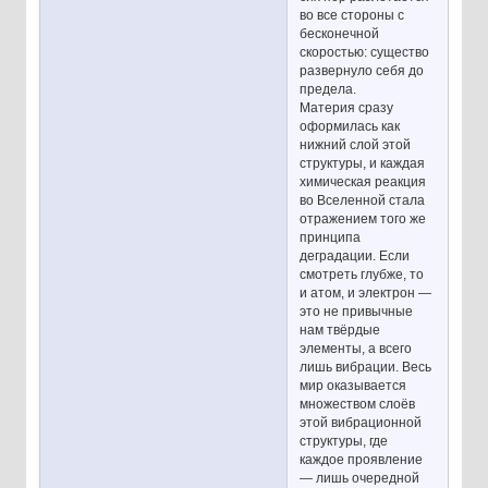
во все стороны с
бесконечной
скоростью: существо
развернуло себя до
предела.
Материя сразу
оформилась как
нижний слой этой
структуры, и каждая
химическая реакция
во Вселенной стала
отражением того же
принципа
деградации. Если
смотреть глубже, то
и атом, и электрон —
это не привычные
нам твёрдые
элементы, а всего
лишь вибрации. Весь
мир оказывается
множеством слоёв
этой вибрационной
структуры, где
каждое проявление
— лишь очередной