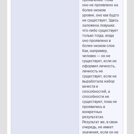
оно не проявлено на
более низком
уровне, оно как будто
не существует. Здесь
заложена ловушка:
что-либо существует
только тогда, когда
оно проявлено в
более низком слое.
Как, например,
человек — он не
существует, если не
оформил личность,
личность не
существует, если не
выработала набор
качеств и
способностей, а
способности не
существуют, пока не
проявились в
конкретных
результатах.
Результат же, в свою
очередь, не имеет
значения, если он не