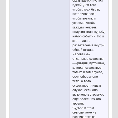
оказывается пустой
идеей. Для того
чтобы люди были,
потребовалось,
чтобы возникли
условия, чтобы
каждый человек
получил тело, судьбу,
набор событий. Но и
это — лишь
разветвление внутри
общей шкалы.
Человек как
отдельное существо
— фикция, пустышка,
которая существует
только в том случае,
если оформлено
тело, а тело
существует лишь в
случае, если оно
включено в структуру
ещё более низкого
уровня.
Судьба в этом
смысле тоже не
развивается во