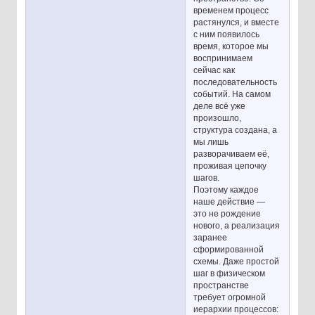
временем процесс
растянулся, и вместе
с ним появилось
время, которое мы
воспринимаем
сейчас как
последовательность
событий. На самом
деле всё уже
произошло,
структура создана, а
мы лишь
разворачиваем её,
проживая цепочку
шагов.
Поэтому каждое
наше действие —
это не рождение
нового, а реализация
заранее
сформированной
схемы. Даже простой
шаг в физическом
пространстве
требует огромной
иерархии процессов: