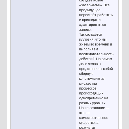
создаёт новое
«зазеркалье». Всё
предыдущее
перестаёт работать,
и приходится
адаптироваться
заново.
Так создаётся
иллюзия, что мы
живём во времени и
выполняем
последовательность
действий. На самом
деле человек
представляет собой
сборную
конструкцию из
множества
процессов,
происходящих
одновременно на
разных уровнях.
Наше сознание —
это не
самостоятельное
существо, а
результат