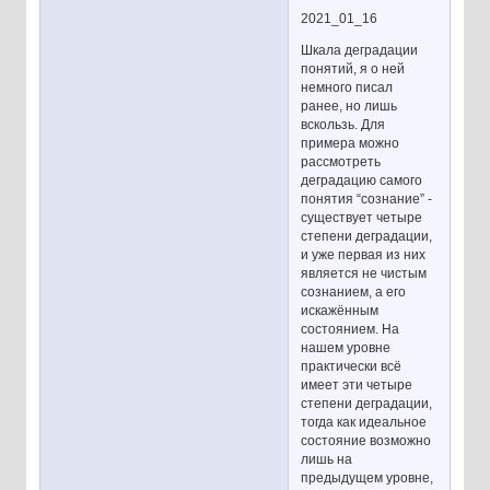
2021_01_16
Шкала деградации
понятий, я о ней
немного писал
ранее, но лишь
вскользь. Для
примера можно
рассмотреть
деградацию самого
понятия “сознание” -
существует четыре
степени деградации,
и уже первая из них
является не чистым
сознанием, а его
искажённым
состоянием. На
нашем уровне
практически всё
имеет эти четыре
степени деградации,
тогда как идеальное
состояние возможно
лишь на
предыдущем уровне,