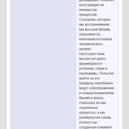
деградации, сборная
конструкция из
множества
процессов.
Сознание, которое
мы воспринимаем
как высшую форму,
оказывается
конечным потолком
человеческого
уровня,
пространством,
внутри которого
формируются
иллюзии, глюки и
программы. Попытки
выйти за его
пределы неизбежно
ведут к воображению
и новым искажениям.
Время и жизнь
показаны не как
подлинные
процессы, а как
развёрнутая схема,
полностью
созданная в момент