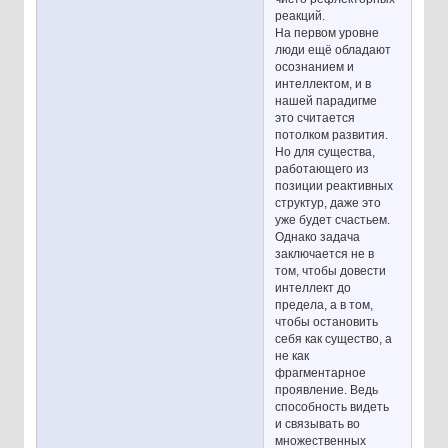
реакций.
На первом уровне
люди ещё обладают
осознанием и
интеллектом, и в
нашей парадигме
это считается
потолком развития.
Но для существа,
работающего из
позиции реактивных
структур, даже это
уже будет счастьем.
Однако задача
заключается не в
том, чтобы довести
интеллект до
предела, а в том,
чтобы остановить
себя как существо, а
не как
фрагментарное
проявление. Ведь
способность видеть
и связывать во
множественных