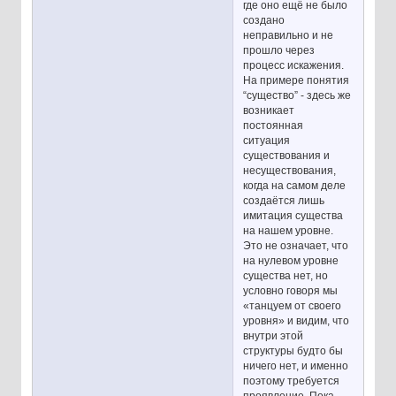
где оно ещё не было
создано
неправильно и не
прошло через
процесс искажения.
На примере понятия
“существо” - здесь же
возникает
постоянная
ситуация
существования и
несуществования,
когда на самом деле
создаётся лишь
имитация существа
на нашем уровне.
Это не означает, что
на нулевом уровне
существа нет, но
условно говоря мы
«танцуем от своего
уровня» и видим, что
внутри этой
структуры будто бы
ничего нет, и именно
поэтому требуется
проявление. Пока