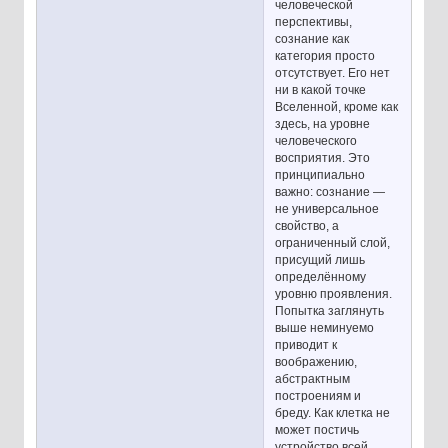
человеческой
перспективы,
сознание как
категория просто
отсутствует. Его нет
ни в какой точке
Вселенной, кроме как
здесь, на уровне
человеческого
восприятия. Это
принципиально
важно: сознание —
не универсальное
свойство, а
ограниченный слой,
присущий лишь
определённому
уровню проявления.
Попытка заглянуть
выше неминуемо
приводит к
воображению,
абстрактным
построениям и
бреду. Как клетка не
может постичь
устройство всей