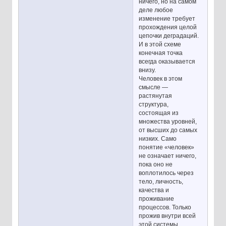
ничего, но на самом
деле любое
изменение требует
прохождения целой
цепочки деградаций.
И в этой схеме
конечная точка
всегда оказывается
внизу.
Человек в этом
смысле —
растянутая
структура,
состоящая из
множества уровней,
от высших до самых
низких. Само
понятие «человек»
не означает ничего,
пока оно не
воплотилось через
тело, личность,
качества и
проживание
процессов. Только
прожив внутри всей
этой системы,