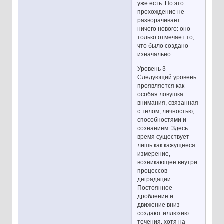
уже есть. Но это
прохождение не
разворачивает
ничего нового: оно
только отмечает то,
что было создано
изначально.
Уровень 3
Следующий уровень
проявляется как
особая ловушка
внимания, связанная
с телом, личностью,
способностями и
сознанием. Здесь
время существует
лишь как кажущееся
измерение,
возникающее внутри
процессов
деградации.
Постоянное
дробление и
движение вниз
создают иллюзию
течения, хотя на