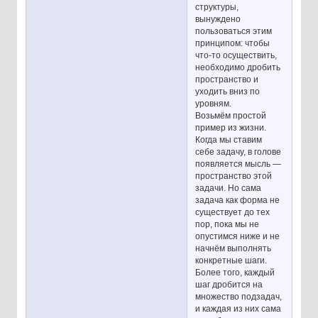
структуры,
вынуждено
пользоваться этим
принципом: чтобы
что-то осуществить,
необходимо дробить
пространство и
уходить вниз по
уровням.
Возьмём простой
пример из жизни.
Когда мы ставим
себе задачу, в голове
появляется мысль —
пространство этой
задачи. Но сама
задача как форма не
существует до тех
пор, пока мы не
опустимся ниже и не
начнём выполнять
конкретные шаги.
Более того, каждый
шаг дробится на
множество подзадач,
и каждая из них сама