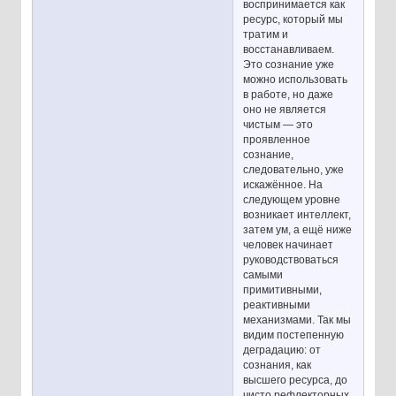
воспринимается как
ресурс, который мы
тратим и
восстанавливаем.
Это сознание уже
можно использовать
в работе, но даже
оно не является
чистым — это
проявленное
сознание,
следовательно, уже
искажённое. На
следующем уровне
возникает интеллект,
затем ум, а ещё ниже
человек начинает
руководствоваться
самыми
примитивными,
реактивными
механизмами. Так мы
видим постепенную
деградацию: от
сознания, как
высшего ресурса, до
чисто рефлекторных