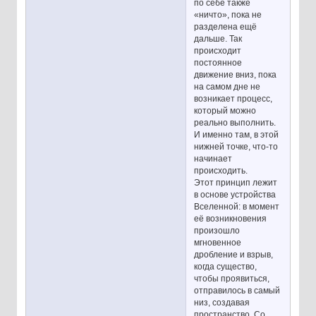
по себе также
«ничто», пока не
разделена ещё
дальше. Так
происходит
постоянное
движение вниз, пока
на самом дне не
возникает процесс,
который можно
реально выполнить.
И именно там, в этой
нижней точке, что-то
начинает
происходить.
Этот принцип лежит
в основе устройства
Вселенной: в момент
её возникновения
произошло
мгновенное
дробление и взрыв,
когда существо,
чтобы проявиться,
отправилось в самый
низ, создавая
пространство. Со