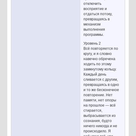
отключить
восприятие и
отдаться потоку,
превращаясь в
механизм
выполнения
программы.
Уровень 2
Всё повторяется по
кругу, и я словно
навечно обречена
ходить по этому
замкнутому кольцу.
Каждый день
сливается с другим,
превращаясь в одно
и то же бесконечное
повторение. Нет
памяти, нет опоры
на прошлое — всё
стирается,
выбрасывается из
сознания, будто
ничего никогда и не
происходило. Я