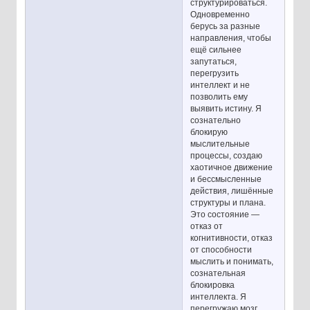
структурироваться.
Одновременно
берусь за разные
направления, чтобы
ещё сильнее
запутаться,
перегрузить
интеллект и не
позволить ему
выявить истину. Я
сознательно
блокирую
мыслительные
процессы, создаю
хаотичное движение
и бессмысленные
действия, лишённые
структуры и плана.
Это состояние —
отказ от
когнитивности, отказ
от способности
мыслить и понимать,
сознательная
блокировка
интеллекта. Я
перегружаю мозг,