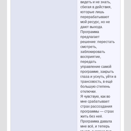
видеть и не знать,
сбегая в действия,
которые лишь
перерабатывают
мой ресурс, но не
дают выхода.
Программа
предлагает
решение: перестать
смотреть,
заблокировать
восприятие,
передать
управление самой
программе, закрыть
глаза и уснуть, уйти в
трансовость, в ещё
большую степень
отключки.
Я чувствую, как во
мне срабатывает
страх рассоздания
программы — страх
жить без неё.
Программа давала
мне всё, и теперь