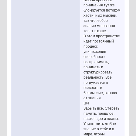
понимания тут же
блокируется потоком
хаотичных мыслей,
так что любое
знание мгновенно
тонет в каше.
В этом пространстве
идёт постоянный
процесс
уничтожения
способности
воспринимать,
понимать и
структурировать
реальность. Всё
погружается в
вязкость, в
безмыслие, в отказ
от знания.
ЦИ
Забыть всё. Стереть
память, прошлое,
настоящее и планы.
Уничтожить любое
знание о себе и о
мире, чтобы