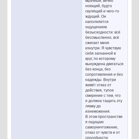
мрачный, вечно
ноющий, будто
скулящий и чего-то
ждущий. Он
наполняется
ощущением
безысходности: всё
бессмысленно, всё
сжигает меня
изнутри. Я чувствую
себя загнанной в
круг, по которому
вынуждена двигаться
без конца, без
сопротивления и без
надежды. Внутри
живёт отказ от
действия, тупое
смирение с тем, что
я должна тащить эту
лямку до
изнеможения.
В этом пространстве
я ощущаю
самоуничтожение,
отказ от чувств и от
способности