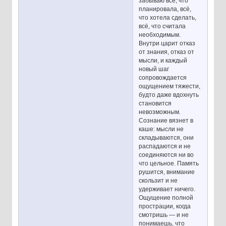
забываю всё, что
планировала, всё,
что хотела сделать,
всё, что считала
необходимым.
Внутри царит отказ
от знания, отказ от
мысли, и каждый
новый шаг
сопровождается
ощущением тяжести,
будто даже вдохнуть
становится
невозможным.
Сознание вязнет в
каше: мысли не
складываются, они
распадаются и не
соединяются ни во
что цельное. Память
рушится, внимание
скользит и не
удерживает ничего.
Ощущение полной
прострации, когда
смотришь — и не
понимаешь, что