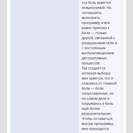
эта боль кажется
невыносимой. Но,
соглашаясь
выполнять
программу, я всё
равно прихожу к
боли — только
другой, связанной с
разрушением себя и
с постоянным
воспроизведением
деструктивных
процессов.
Так создаётся
иллюзия выбора:
мне кажется, что я
спасаюсь от главной
боли — боли
сопротивления, но
на самом деле я
погружаюсь в боль
ещё более
разрушительную.
Чтобы оставаться
внутри программы,
мне приходится