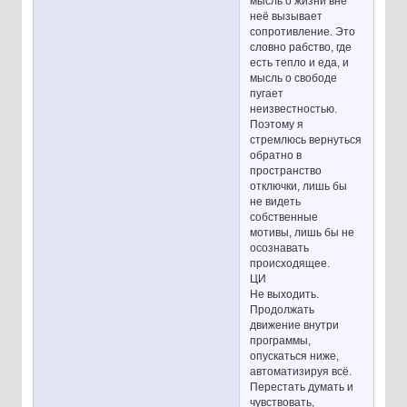
мысль о жизни вне
неё вызывает
сопротивление. Это
словно рабство, где
есть тепло и еда, и
мысль о свободе
пугает
неизвестностью.
Поэтому я
стремлюсь вернуться
обратно в
пространство
отключки, лишь бы
не видеть
собственные
мотивы, лишь бы не
осознавать
происходящее.
ЦИ
Не выходить.
Продолжать
движение внутри
программы,
опускаться ниже,
автоматизируя всё.
Перестать думать и
чувствовать,