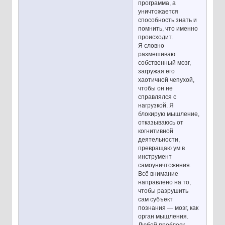
программа, а
уничтожается
способность знать и
помнить, что именно
происходит.
Я словно
размешиваю
собственный мозг,
загружая его
хаотичной чепухой,
чтобы он не
справлялся с
нагрузкой. Я
блокирую мышление,
отказываюсь от
когнитивной
деятельности,
превращаю ум в
инструмент
самоуничтожения.
Всё внимание
направлено на то,
чтобы разрушить
сам субъект
познания — мозг, как
орган мышления.
Любой проблеск