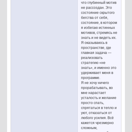
что глубинный мотив
не рассоздан. Это
состояние скрытого
бегства от себя,
состояние, в котором
я избегаю истинных
мотивов, стремясь не
знать и не видеть их.
Я оказываюсь в
пространстве, где
главная задача —
реализовать
стратегию «не
знать», и именно это
удерживает меня в
программе.
Я не хочу ничего
прорабатывать, во
мне нарастает
усталость и желание
просто спать,
спрятаться в тепло и
уют, отказаться от
любого усилия. Всё
кажется чрезмерно
сложным,