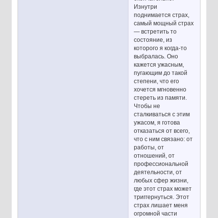
Изнутри
поднимается страх,
самый мощный страх
— встретить то
состояние, из
которого я когда-то
выбралась. Оно
кажется ужасным,
пугающим до такой
степени, что его
хочется мгновенно
стереть из памяти.
Чтобы не
сталкиваться с этим
ужасом, я готова
отказаться от всего,
что с ним связано: от
работы, от
отношений, от
профессиональной
деятельности, от
любых сфер жизни,
где этот страх может
триггернуться. Этот
страх лишает меня
огромной части