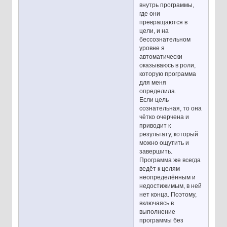
внутрь программы,
где они
превращаются в
цели, и на
бессознательном
уровне я
автоматически
оказываюсь в роли,
которую программа
для меня
определила.
Если цель
сознательная, то она
чётко очерчена и
приводит к
результату, который
можно ощутить и
завершить.
Программа же всегда
ведёт к целям
неопределённым и
недостижимым, в ней
нет конца. Поэтому,
включаясь в
выполнение
программы без