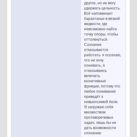
другое, но не могу
удержать цельность.
Всё напоминает
барахтанье в вязкой
жидкости, где
невозможно найти
точку опоры, чтобы
оттолкнуться.
Сознание
отказывается
работать: я осознаю,
что не хочу
понимать, я
отказываюсь
включать
когнитивные
функции, потому что
любое понимание
приведёт к
невыносимой боли.
Я загружаю себя
множеством
противоречивых
задач, лишь бы не
дать возможности
сознанию