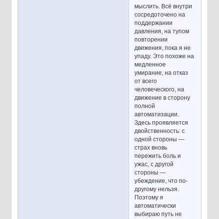
мыслить. Всё внутри
сосредоточено на
поддержании
давления, на тупом
повторении
движения, пока я не
упаду. Это похоже на
медленное
умирание, на отказ
от всего
человеческого, на
движение в сторону
полной
автоматизации.
Здесь проявляется
двойственность: с
одной стороны —
страх вновь
пережить боль и
ужас, с другой
стороны —
убеждение, что по-
другому нельзя.
Поэтому я
автоматически
выбираю путь не