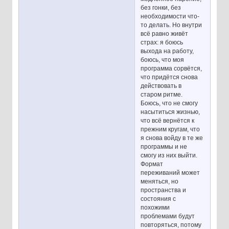
без гонки, без
необходимости что-
то делать. Но внутри
всё равно живёт
страх: я боюсь
выхода на работу,
боюсь, что моя
программа сорвётся,
что придётся снова
действовать в
старом ритме.
Боюсь, что не смогу
насытиться жизнью,
что всё вернётся к
прежним кругам, что
я снова войду в те же
программы и не
смогу из них выйти.
Формат
переживаний может
меняться, но
пространства и
состояния с
похожими
проблемами будут
повторяться, потому