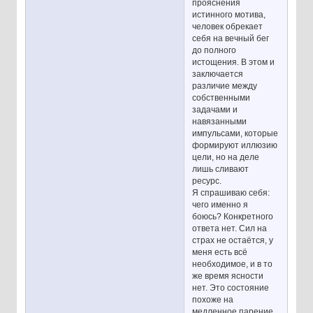
прояснения
истинного мотива,
человек обрекает
себя на вечный бег
до полного
истощения. В этом и
заключается
различие между
собственными
задачами и
навязанными
импульсами, которые
формируют иллюзию
цели, но на деле
лишь сливают
ресурс.
Я спрашиваю себя:
чего именно я
боюсь? Конкретного
ответа нет. Сил на
страх не остаётся, у
меня есть всё
необходимое, и в то
же время ясности
нет. Это состояние
похоже на
медленное парение,