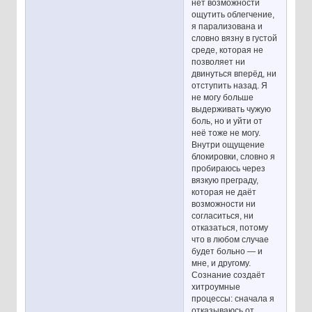
нет возможности
ощутить облегчение,
я парализована и
словно вязну в густой
среде, которая не
позволяет ни
двинуться вперёд, ни
отступить назад. Я
не могу больше
выдерживать чужую
боль, но и уйти от
неё тоже не могу.
Внутри ощущение
блокировки, словно я
пробираюсь через
вязкую преграду,
которая не даёт
возможности ни
согласиться, ни
отказаться, потому
что в любом случае
будет больно — и
мне, и другому.
Сознание создаёт
хитроумные
процессы: сначала я
отказываюсь от