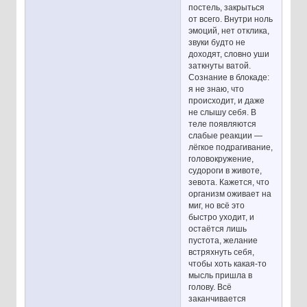
постель, закрыться
от всего. Внутри ноль
эмоций, нет отклика,
звуки будто не
доходят, словно уши
заткнуты ватой.
Сознание в блокаде:
я не знаю, что
происходит, и даже
не слышу себя. В
теле появляются
слабые реакции —
лёгкое подрагивание,
головокружение,
судороги в животе,
зевота. Кажется, что
организм оживает на
миг, но всё это
быстро уходит, и
остаётся лишь
пустота, желание
встряхнуть себя,
чтобы хоть какая-то
мысль пришла в
голову. Всё
заканчивается