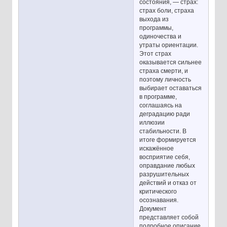
состояния, — страх:
страх боли, страха
выхода из
программы,
одиночества и
утраты ориентации.
Этот страх
оказывается сильнее
страха смерти, и
поэтому личность
выбирает оставаться
в программе,
соглашаясь на
деградацию ради
иллюзии
стабильности. В
итоге формируется
искажённое
восприятие себя,
оправдание любых
разрушительных
действий и отказ от
критического
осознавания.
Документ
представляет собой
подробное описание