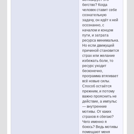
бегство? Когда
человек ставит себе
сознательную
задачу, он идёт к ней
осознанно, с
началом и концом
пути, и затрата
ресурса минимальна.
Но если движущей
причиной становится
страх или желание
избежать боли, то
ресурс уходит
бесконечно,
программа втягивает
всё новые силы.
Способ остаётся
прежним, и потому
важно прояснить не
действие, а импульс
— внутренние
мотивы. От каких
страхов я сбегаю?
Чего именно я
боюсь? Ведь мотивы
помещают меня