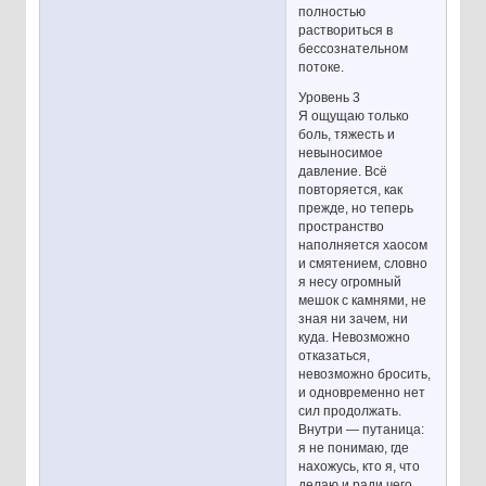
полностью
раствориться в
бессознательном
потоке.
Уровень 3
Я ощущаю только
боль, тяжесть и
невыносимое
давление. Всё
повторяется, как
прежде, но теперь
пространство
наполняется хаосом
и смятением, словно
я несу огромный
мешок с камнями, не
зная ни зачем, ни
куда. Невозможно
отказаться,
невозможно бросить,
и одновременно нет
сил продолжать.
Внутри — путаница:
я не понимаю, где
нахожусь, кто я, что
делаю и ради чего.