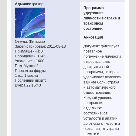
Администратор
Программа
удержания
личности в страхе и
трансовом
состоянии.
Аннотация
Откуда:
Житомир
Документ фиксирует
Зарегистрирован
: 2011-08-13
поэтапное
Приглашений:
0
Сообщений:
11463
погружение личности
Уважение:
+1600
в пространство
Пол:
Мужской
деструктивной
Провел на форуме:
программы, которая
1 год 1 месяц
удерживает человека
Последний визит:
в цикле боли, страха
Вчера 22:15:43
и автоматического
существования.
Каждый уровень
раскрывает
отдельное
состояние: от
усталости и апатии
до отказа от чувств и
сознания, от утраты
памяти и