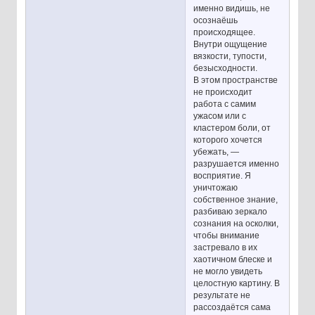
именно видишь, не
осознаёшь
происходящее.
Внутри ощущение
вязкости, тупости,
безысходности.
В этом пространстве
не происходит
работа с самим
ужасом или с
кластером боли, от
которого хочется
убежать, —
разрушается именно
восприятие. Я
уничтожаю
собственное знание,
разбиваю зеркало
сознания на осколки,
чтобы внимание
застревало в их
хаотичном блеске и
не могло увидеть
целостную картину. В
результате не
рассоздаётся сама