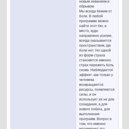
новым зеванием и
обрывом.
Мы всегда бежим от
боли. В любой
программе можно
найти этот бег, и
место, куда
направлено усилие,
всегда оказывается
пространством, где
боли нет. Но одной
из форм страха
становится именно
страх пережить боль
снова. Наблюдается
эффект: как только у
человека
возвращаются
ресурсы, появляются
силы, и он
использует их не для
созидания, а для
нового побега, для
выполнения
программ. Вопрос в
том, что именно
мотивирует это