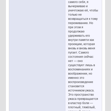
самого себя, я
вычеркиваю и
уничтожаю её, чтобы
только не
возвращаться к тому
переживанию. Но
при этом я
продолжаю
удерживать его
внутри памяти как
проекцию, которая
вновь и вновь меня
пугает. Самого
состояния сейчас
нет — оно
существует лишь в
воспоминаниях и
воображении, но
именно это
воспроизведение
становится
источником ужаса.
Это пространство
ужаса превращается
в кластер боли —
плотный, тяжёлый,