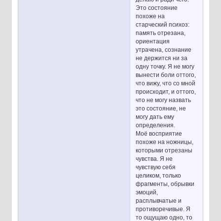
Это состояние
похоже на
старческий психоз:
память отрезана,
ориентация
утрачена, сознание
не держится ни за
одну точку. Я не могу
вынести боли оттого,
что вижу, что со мной
происходит, и оттого,
что не могу назвать
это состояние, не
могу дать ему
определения.
Моё восприятие
похоже на ножницы,
которыми отрезаны
чувства. Я не
чувствую себя
целиком, только
фрагменты, обрывки
эмоций,
расплывчатые и
противоречивые. Я
то ощущаю одно, то