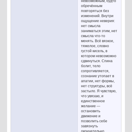
невозможным, будто
обречённым
повторяться без
изменений. Внутри
ощущение неверия:
нет смысла
заниматься этим, нет
смысла что-то
менять. Всё вязкое,
тяжелое, словно
густой кисель, в
котором невозможно
сдвинуться. Спина
болит, тело
сопротивляется,
сознание утопает в
апатии, нет формы,
нет структуры, всё
застыло. Я чувствую,
что увязаю, и
единственное
желание —
остановить
движение и
позволить себе
завязнуть
окончательно.