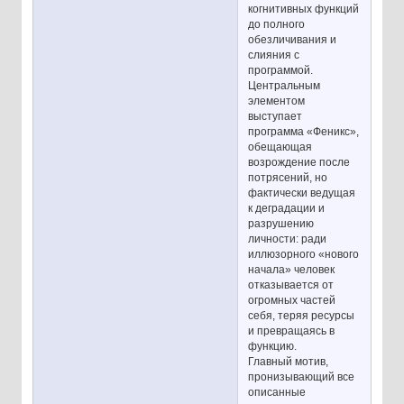
когнитивных функций
до полного
обезличивания и
слияния с
программой.
Центральным
элементом
выступает
программа «Феникс»,
обещающая
возрождение после
потрясений, но
фактически ведущая
к деградации и
разрушению
личности: ради
иллюзорного «нового
начала» человек
отказывается от
огромных частей
себя, теряя ресурсы
и превращаясь в
функцию.
Главный мотив,
пронизывающий все
описанные