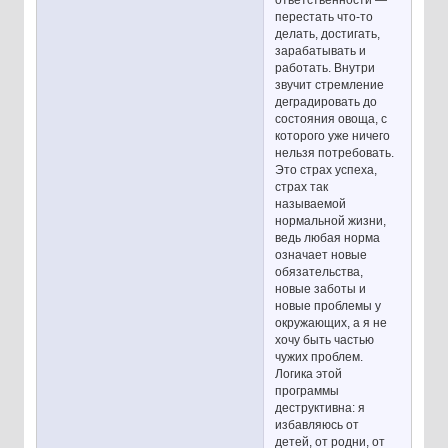
перестать что-то
делать, достигать,
зарабатывать и
работать. Внутри
звучит стремление
деградировать до
состояния овоща, с
которого уже ничего
нельзя потребовать.
Это страх успеха,
страх так
называемой
нормальной жизни,
ведь любая норма
означает новые
обязательства,
новые заботы и
новые проблемы у
окружающих, а я не
хочу быть частью
чужих проблем.
Логика этой
программы
деструктивна: я
избавляюсь от
детей, от родни, от