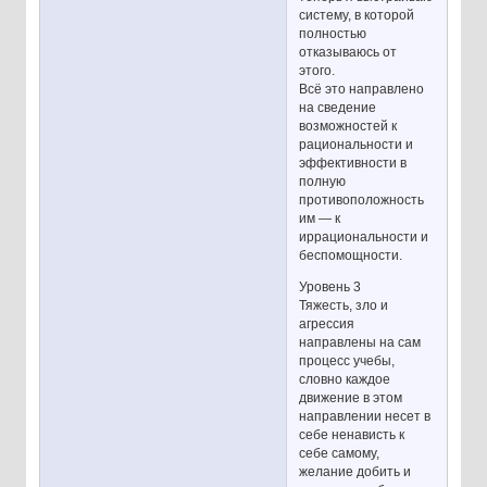
систему, в которой
полностью
отказываюсь от
этого.
Всё это направлено
на сведение
возможностей к
рациональности и
эффективности в
полную
противоположность
им — к
иррациональности и
беспомощности.
Уровень 3
Тяжесть, зло и
агрессия
направлены на сам
процесс учебы,
словно каждое
движение в этом
направлении несет в
себе ненависть к
себе самому,
желание добить и