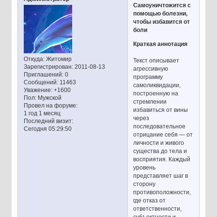
Самоуничтожится с
помощью болезни,
чтобы избавится от
боли
Краткая аннотация
Откуда:
Житомир
Текст описывает
Зарегистрирован
: 2011-08-13
агрессивную
Приглашений:
0
программу
Сообщений:
11463
самоликвидации,
Уважение:
+1600
построенную на
Пол:
Мужской
стремлении
Провел на форуме:
избавиться от вины
1 год 1 месяц
через
Последний визит:
последовательное
Сегодня 05:29:50
отрицание себя — от
личности и живого
существа до тела и
восприятия. Каждый
уровень
представляет шаг в
сторону
противоположности,
где отказ от
ответственности,