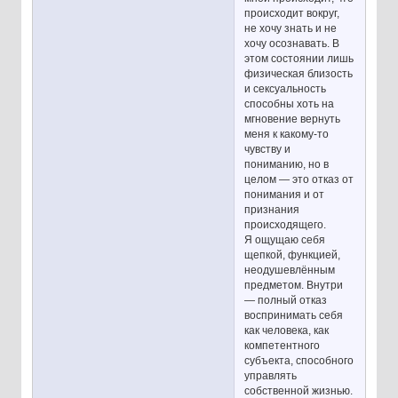
происходит вокруг,
не хочу знать и не
хочу осознавать. В
этом состоянии лишь
физическая близость
и сексуальность
способны хоть на
мгновение вернуть
меня к какому-то
чувству и
пониманию, но в
целом — это отказ от
понимания и от
признания
происходящего.
Я ощущаю себя
щепкой, функцией,
неодушевлённым
предметом. Внутри
— полный отказ
воспринимать себя
как человека, как
компетентного
субъекта, способного
управлять
собственной жизнью.