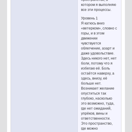
котором я выполняю
все эти процессы.
Уровень 1
Я катюсь вниз
«ветерком», словно с
горы, и в этом
движении
чувствуется
облегчение, азарт и
даже удовольствие.
Здесь никого нет, нет
боли, потому что я
избегаю её. Боль
остаётся наверху, а
здесь, внизу, её
больше нет.
Возникает желание
опуститься так
глубоко, насколько
это возможно, туда,
где нет ожиданий,
упрёков, вины и
ответственности.
Это пространство,
где можно