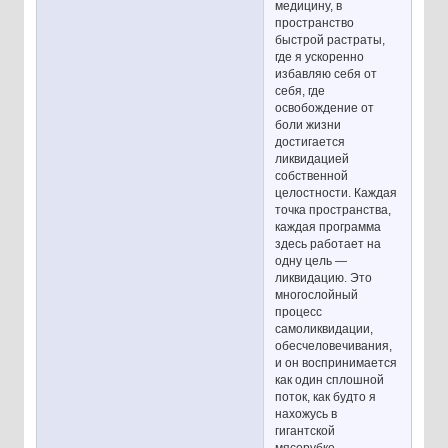
медицину, в
пространство
быстрой растраты,
где я ускоренно
избавляю себя от
себя, где
освобождение от
боли жизни
достигается
ликвидацией
собственной
целостности. Каждая
точка пространства,
каждая программа
здесь работает на
одну цель —
ликвидацию. Это
многослойный
процесс
самоликвидации,
обесчеловечивания,
и он воспринимается
как один сплошной
поток, как будто я
нахожусь в
гигантской