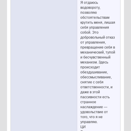
Я отдаюсь
водовороту,
позволяю
обстоятельствам
крутить меня, лишая
себя управления
собой. Это
добровольный отказ
от управления,
превращение себя в
механический, тупой
и бесчувственный
механизм. Здесь
происходит
обездушивание,
обессмысливание,
снятие с себя
ответственности, и
даже в этой
пассивности есть
странное
наслаждение —
удовольствие от
того, что я не
управляю.
ЦИ