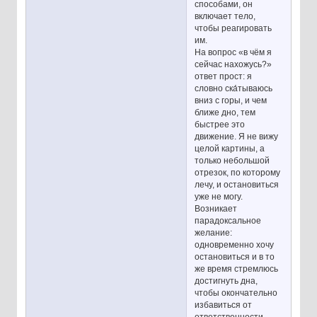
способами, он
включает тело,
чтобы реагировать
им.
На вопрос «в чём я
сейчас нахожусь?»
ответ прост: я
словно ска́тываюсь
вниз с горы, и чем
ближе дно, тем
быстрее это
движение. Я не вижу
целой картины, а
только небольшой
отрезок, по которому
лечу, и остановиться
уже не могу.
Возникает
парадоксальное
желание:
одновременно хочу
остановиться и в то
же время стремлюсь
достигнуть дна,
чтобы окончательно
избавиться от
ответственности —