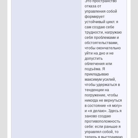
Это пространство
отказа от
управления собой
формирует
устойчивый цикл: я
сам создаю себе
трудности, нагружаю
себя проблемами и
обстоятельствами,
чтобы окончательно
уйти на дно и не
допустить
облегчения или
подъёма. Я
прикладываю
максимум усилий,
чтобы удержаться в
тенденции на
погружение, чтобы
никогда не вернуться
в состояние «я могу»
и «я делаю». Здесь я
заново создаю
противоположность
себе: если раньше я
управлял собой, то
теперь я выстраиваю