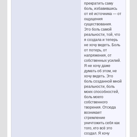
прекратить саму
боль, избавившись
от её источника — от
ощущения
существования.
Это боль самой
реальности, той, что
я создала и теперь
не хочу видеть. Боль
от потерь, от
напряжения, от
собственных усилий.
Я не хочу даже
думать об этом, не
хочу видеть. Это
боль созданной мной
реальности, боль
моих способностей,
боль моего
собственного
творения. Отсюда
возникает
стремление
уничтожить себя как
того, кто всё это
создал. Я хочу