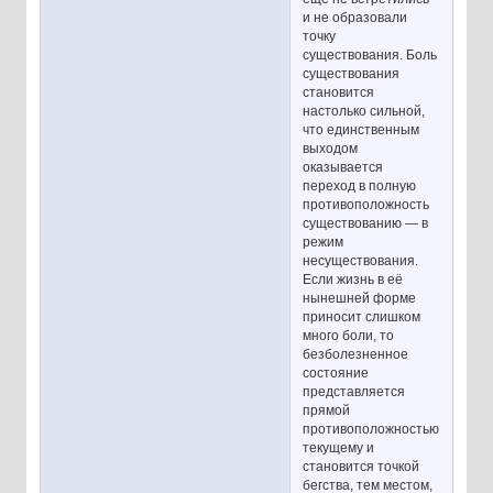
и не образовали
точку
существования. Боль
существования
становится
настолько сильной,
что единственным
выходом
оказывается
переход в полную
противоположность
существованию — в
режим
несуществования.
Если жизнь в её
нынешней форме
приносит слишком
много боли, то
безболезненное
состояние
представляется
прямой
противоположностью
текущему и
становится точкой
бегства, тем местом,