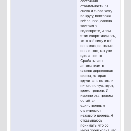
состояния
стабильности. Я
снова и снова хожу
по кругу, повторяя
всё заново, словно
застрял в
водовороте, и при
этом сопротивляюсь,
хотя всё вижу и всё
понимаю, но только
после того, как уже
сделал не то.
Срабатывает
автоматизм: я
словно деревянная
щепка, которая
кружится в потоке и
ничего не чувствует,
кроме тревоги. И
именно эта тревога
остаётся
единственным
отличием от
неживого дерева. Я
отказываюсь
понимать, что со
мной происходит, что