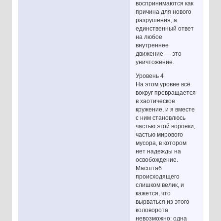
воспринимаются как
причина для нового
разрушения, а
единственный ответ
на любое
внутреннее
движение — это
уничтожение.
Уровень 4
На этом уровне всё
вокруг превращается
в хаотическое
кружение, и я вместе
с ним становлюсь
частью этой воронки,
частью мирового
мусора, в котором
нет надежды на
освобождение.
Масштаб
происходящего
слишком велик, и
кажется, что
вырваться из этого
коловорота
невозможно: одна