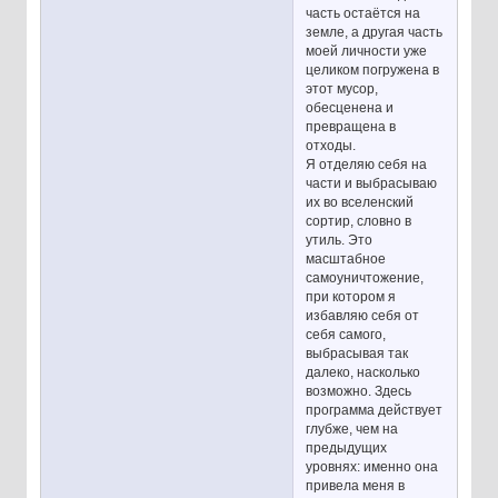
часть остаётся на
земле, а другая часть
моей личности уже
целиком погружена в
этот мусор,
обесценена и
превращена в
отходы.
Я отделяю себя на
части и выбрасываю
их во вселенский
сортир, словно в
утиль. Это
масштабное
самоуничтожение,
при котором я
избавляю себя от
себя самого,
выбрасывая так
далеко, насколько
возможно. Здесь
программа действует
глубже, чем на
предыдущих
уровнях: именно она
привела меня в