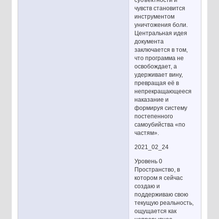
субъектности и
чувств становится
инструментом
уничтожения боли.
Центральная идея
документа
заключается в том,
что программа не
освобождает, а
удерживает вину,
превращая её в
непрекращающееся
наказание и
формируя систему
постепенного
самоубийства «по
частям».
2021_02_24
Уровень 0
Пространство, в
котором я сейчас
создаю и
поддерживаю свою
текущую реальность,
ощущается как