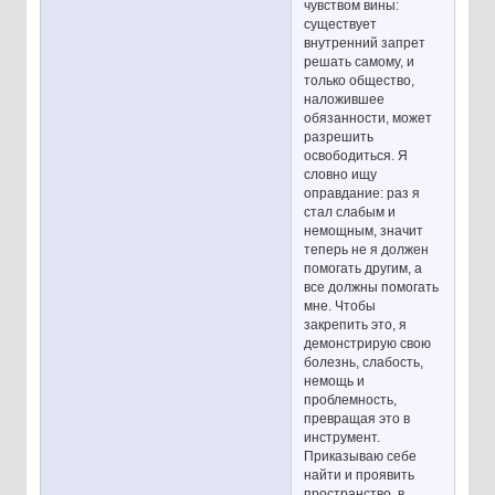
чувством вины:
существует
внутренний запрет
решать самому, и
только общество,
наложившее
обязанности, может
разрешить
освободиться. Я
словно ищу
оправдание: раз я
стал слабым и
немощным, значит
теперь не я должен
помогать другим, а
все должны помогать
мне. Чтобы
закрепить это, я
демонстрирую свою
болезнь, слабость,
немощь и
проблемность,
превращая это в
инструмент.
Приказываю себе
найти и проявить
пространство, в