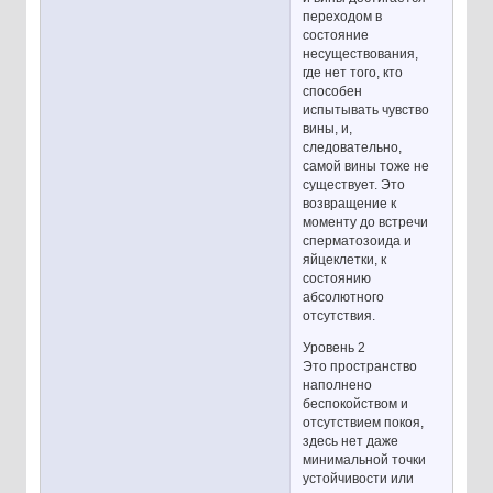
переходом в
состояние
несуществования,
где нет того, кто
способен
испытывать чувство
вины, и,
следовательно,
самой вины тоже не
существует. Это
возвращение к
моменту до встречи
сперматозоида и
яйцеклетки, к
состоянию
абсолютного
отсутствия.
Уровень 2
Это пространство
наполнено
беспокойством и
отсутствием покоя,
здесь нет даже
минимальной точки
устойчивости или