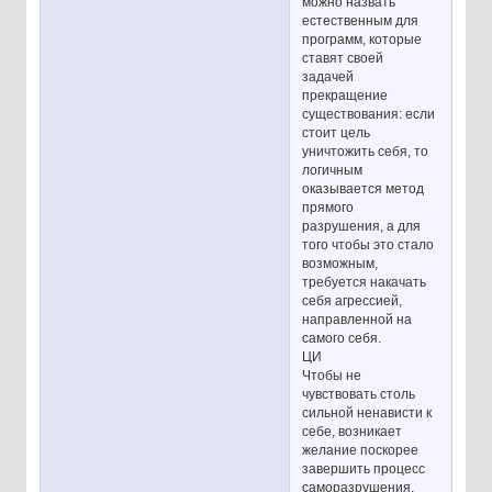
можно назвать
естественным для
программ, которые
ставят своей
задачей
прекращение
существования: если
стоит цель
уничтожить себя, то
логичным
оказывается метод
прямого
разрушения, а для
того чтобы это стало
возможным,
требуется накачать
себя агрессией,
направленной на
самого себя.
ЦИ
Чтобы не
чувствовать столь
сильной ненависти к
себе, возникает
желание поскорее
завершить процесс
саморазрушения,