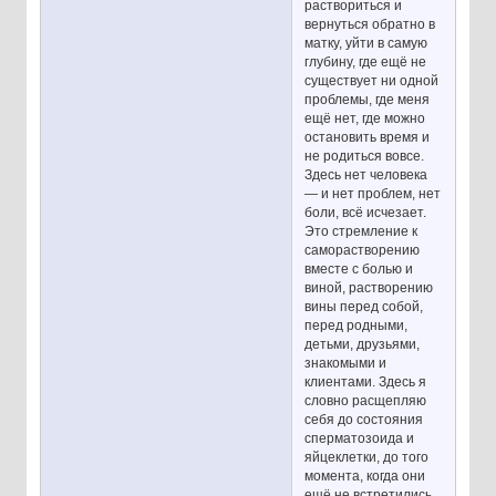
раствориться и
вернуться обратно в
матку, уйти в самую
глубину, где ещё не
существует ни одной
проблемы, где меня
ещё нет, где можно
остановить время и
не родиться вовсе.
Здесь нет человека
— и нет проблем, нет
боли, всё исчезает.
Это стремление к
саморастворению
вместе с болью и
виной, растворению
вины перед собой,
перед родными,
детьми, друзьями,
знакомыми и
клиентами. Здесь я
словно расщепляю
себя до состояния
сперматозоида и
яйцеклетки, до того
момента, когда они
ещё не встретились