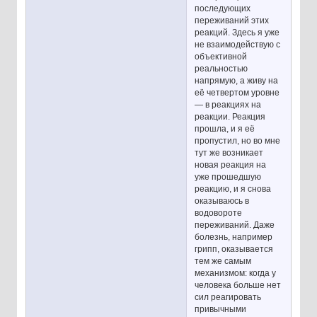
последующих
переживаний этих
реакций. Здесь я уже
не взаимодействую с
объективной
реальностью
напрямую, а живу на
её четвертом уровне
— в реакциях на
реакции. Реакция
прошла, и я её
пропустил, но во мне
тут же возникает
новая реакция на
уже прошедшую
реакцию, и я снова
оказываюсь в
водовороте
переживаний. Даже
болезнь, например
грипп, оказывается
тем же самым
механизмом: когда у
человека больше нет
сил реагировать
привычными