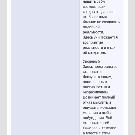
лишить себя
возможности
создавать дальше,
чтобы никогда
больше не создавать
подобной
реальности.
Здесь уничтожается
восприятие
реальности и я как
её создатель.
Уровень 5
Здесь пространство
становится
бесчувственным,
наполненным
пассивностью и
безразличием.
Возникает полный
отказ мыслить и
ощущать, исчезают
желания и любые
побуждения. Всё
становится всё
тяжелее и тяжелее,
а вместе с этим