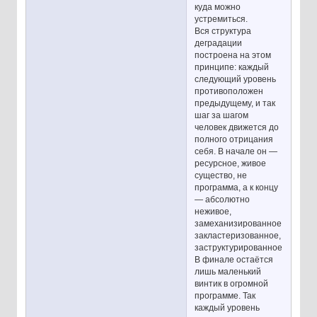
куда можно
устремиться.
Вся структура
деградации
построена на этом
принципе: каждый
следующий уровень
противоположен
предыдущему, и так
шаг за шагом
человек движется до
полного отрицания
себя. В начале он —
ресурсное, живое
существо, не
программа, а к концу
— абсолютно
неживое,
замеханизированное,
закластеризованное,
заструктурированное.
В финале остаётся
лишь маленький
винтик в огромной
программе. Так
каждый уровень