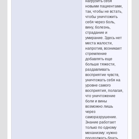
нагрузить себя
новыми пациентами,
так, чтобы не встать,
чтобы уничтожить
себя через боль,
вину, болезнь,
страдание и
умирание. Здесь нет
места жалости,
напротив, возникает
стремление
добавлять еще
больше тяжести,
раздавливать
восприятие чувств,
уничтожать себя на
уровне самого
восприятия, полагая,
что уничтожение
боли и вины
возможно лишь
через
саморазрушение.
Знание работает
только по одному
механизму: нужно
продолжать брать