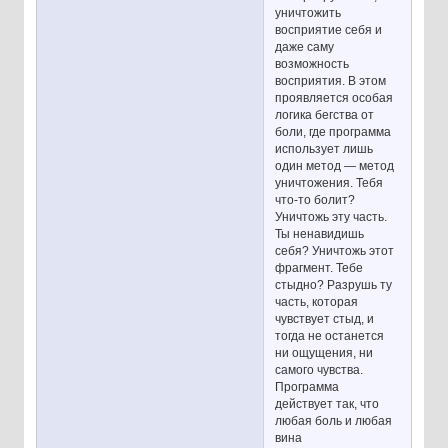
уничтожить
восприятие себя и
даже саму
возможность
восприятия. В этом
проявляется особая
логика бегства от
боли, где программа
использует лишь
один метод — метод
уничтожения. Тебя
что-то болит?
Уничтожь эту часть.
Ты ненавидишь
себя? Уничтожь этот
фрагмент. Тебе
стыдно? Разрушь ту
часть, которая
чувствует стыд, и
тогда не останется
ни ощущения, ни
самого чувства.
Программа
действует так, что
любая боль и любая
вина