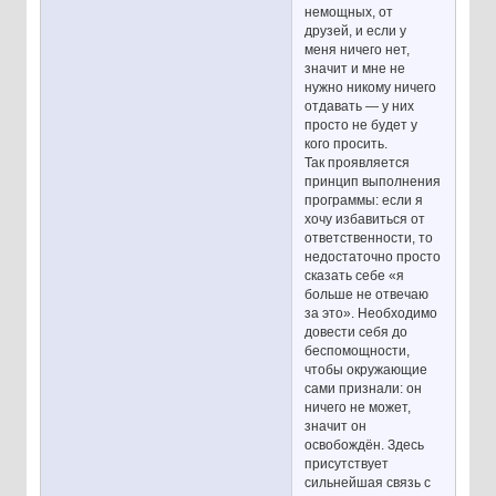
немощных, от
друзей, и если у
меня ничего нет,
значит и мне не
нужно никому ничего
отдавать — у них
просто не будет у
кого просить.
Так проявляется
принцип выполнения
программы: если я
хочу избавиться от
ответственности, то
недостаточно просто
сказать себе «я
больше не отвечаю
за это». Необходимо
довести себя до
беспомощности,
чтобы окружающие
сами признали: он
ничего не может,
значит он
освобождён. Здесь
присутствует
сильнейшая связь с