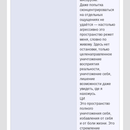
мясорубке.
Даже попытка
сконцентрироваться
на отдельных
ощущениях не
удаётся — настолько
агрессивно это
пространство режет
меня, словно по
живому. Здесь нет
остановки, только
целенаправленное
уничтожение
восприятия
реальности,
уничтожение себя,
лишение
возможности даже
увидеть, где я
нахожусь.
ЦИ
Это пространство
полного
уничтожения себя,
избавления от себя
и от боли жизни. Это
стремление