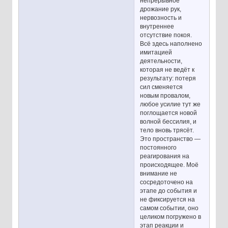
непрерывное
дрожание рук,
нервозность и
внутреннее
отсутствие покоя.
Всё здесь наполнено
имитацией
деятельности,
которая не ведёт к
результату: потеря
сил сменяется
новым провалом,
любое усилие тут же
поглощается новой
волной бессилия, и
тело вновь трясёт.
Это пространство —
постоянного
реагирования на
происходящее. Моё
внимание не
сосредоточено на
этапе до события и
не фиксируется на
самом событии, оно
целиком погружено в
этап реакции и