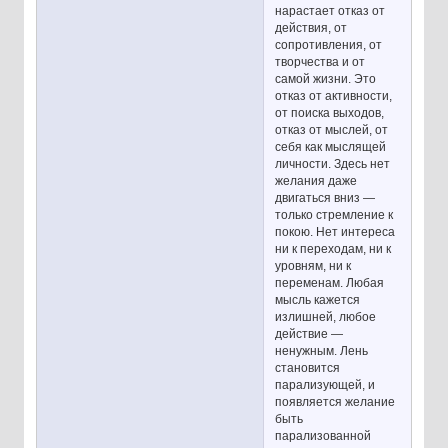
нарастает отказ от
действия, от
сопротивления, от
творчества и от
самой жизни. Это
отказ от активности,
от поиска выходов,
отказ от мыслей, от
себя как мыслящей
личности. Здесь нет
желания даже
двигаться вниз —
только стремление к
покою. Нет интереса
ни к переходам, ни к
уровням, ни к
переменам. Любая
мысль кажется
излишней, любое
действие —
ненужным. Лень
становится
парализующей, и
появляется желание
быть
парализованной