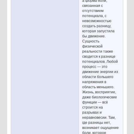
а форма боли,
связанная с
отсутствием
потенциала, с
невозможностью
создать разницу,
которая запустила
бы движение.
Сущность
физической
реальности также
сводится к разнице
потенциалов. Любой
процесс — это
движение энергии из
области большего
напряжения в
область меньшего.
Жизнь, восприятие,
даже биологические
функции — всё
строится на
разрывах и
неравновесии. Там,
где разницы нет,
возникает ощущение
боли, которое