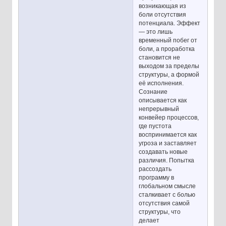
возникающая из
боли отсутствия
потенциала. Эффект
— это лишь
временный побег от
боли, а проработка
становится не
выходом за пределы
структуры, а формой
её исполнения.
Сознание
описывается как
непрерывный
конвейер процессов,
где пустота
воспринимается как
угроза и заставляет
создавать новые
различия. Попытка
рассоздать
программу в
глобальном смысле
сталкивает с болью
отсутствия самой
структуры, что
делает