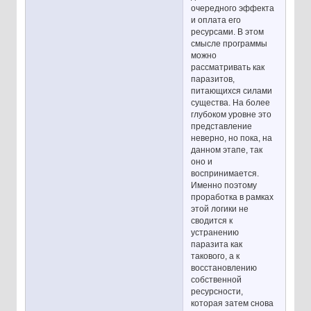
очередного эффекта
и оплата его
ресурсами. В этом
смысле программы
можно
рассматривать как
паразитов,
питающихся силами
существа. На более
глубоком уровне это
представление
неверно, но пока, на
данном этапе, так
оно и
воспринимается.
Именно поэтому
проработка в рамках
этой логики не
сводится к
устранению
паразита как
такового, а к
восстановлению
собственной
ресурсности,
которая затем снова