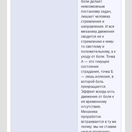
боли делает
невозможным
постановку задач,
лишает человека
стремления и
направления. И вся
механика движения
сводится не к
стремлению к чему-
то светлому и
положительному, а к
уходу от боли. Точка
А — это текущее
состояние
страдания, точка Б
— лишь иллюзия, в
которой боль
прекращается.
Эффект всегда есть
движение от боли к
её временному
отсутствию.
Механика
проработок
встраивается в ту же
логику: мы не ставим
целью прояснить