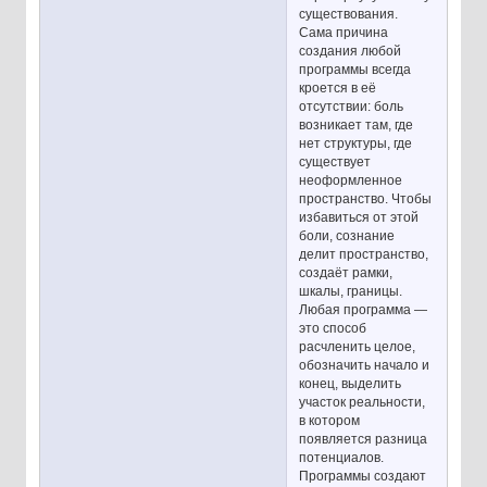
существования.
Сама причина
создания любой
программы всегда
кроется в её
отсутствии: боль
возникает там, где
нет структуры, где
существует
неоформленное
пространство. Чтобы
избавиться от этой
боли, сознание
делит пространство,
создаёт рамки,
шкалы, границы.
Любая программа —
это способ
расчленить целое,
обозначить начало и
конец, выделить
участок реальности,
в котором
появляется разница
потенциалов.
Программы создают