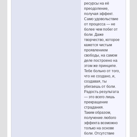
ресурсы на её
преодоление,
получая эффект.
Само удовольствие
от процесса — не
более чем побег от
боли. Даже
творчество, которое
кажется чистым
проявлением
свободы, на самом
деле построено на
этом же принципе.
Тебе больно от того,
что не создано, и,
создавая, ты
убегаешь от боли.
Радость результата
— это всего лишь
прекращение
страдания.
Таким образом,
получение любого
эффекта возможно
только на основе
боли. Отсутствие