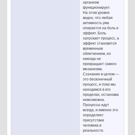
организм
функционирует.
На этом уровне
видно, что любая
активность ума
опирается на боль и
эффект. Боль
запускает процесс, а
эффект становится
временным
облегчением, но
никогда не
прекращает самого
механизма.
Сознание в целом —
это бесконечный
процесс, и пока мы
находимся в его
пределах, остановка
невозможна.
Процессы идут
всегда, и именно это
определяет
присутствие
человека в
реальности.