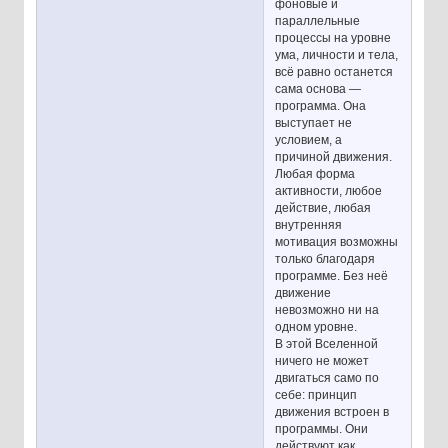
фоновые и
параллельные
процессы на уровне
ума, личности и тела,
всё равно останется
сама основа —
программа. Она
выступает не
условием, а
причиной движения.
Любая форма
активности, любое
действие, любая
внутренняя
мотивация возможны
только благодаря
программе. Без неё
движение
невозможно ни на
одном уровне.
В этой Вселенной
ничего не может
двигаться само по
себе: принцип
движения встроен в
программы. Они
действуют как