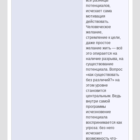
все разницы
потенциалов,
исчезает сама
мотивация
действовать.
Человеческое
желание,
стремление к цели,
даже простое
желание жить — всё
это опирается на
наличие разрыва, на
существование
потенциала. Вопрос
«как существовать
без различий?» на
этом уровне
становится
центральным. Ведь
внутри самой
программы
исчезновение
потенциала
воспринимается как
угроза: без него
исчезает
возможность что-