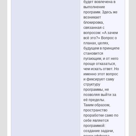
будет вовлечена в
выполнение
программ. Здесь же
возникает
блокировка,
связанная с
вопросом: «А зачем
всё это?» Вопрос о
планах, целях,
будущем в принципе
становится
пугающим, и от него
проще отказаться,
чем искать ответ. Но
именно этот вопрос
и фиксирует саму
структуру
программы, не
позволяя выйти за
её пределы.
Таким образом,
пространство
проработки само по
себе является
программой:
создание задачи,
поиск эффекта,