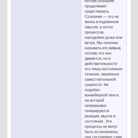
потоки сознания
продолжают
существовать.
Сознание — это не
жизнь в подлинном
смысле, а поток
процессов,
наподобие ручья или
ветра. Мы склонны
называть его живым,
потому что оно
движется, но в
действительности
это лишь постоянное
течение, лишённое
самостоятельной
сущности. Ум
подобен
конвейерной ленте,
на которой
непрерывно
генерируются
реакции, мысли и
состояния. Эти
процессы не могут
быть остановлены,
они составляют саму