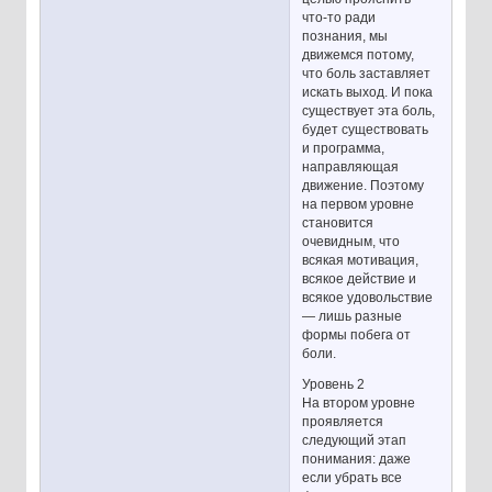
что-то ради
познания, мы
движемся потому,
что боль заставляет
искать выход. И пока
существует эта боль,
будет существовать
и программа,
направляющая
движение. Поэтому
на первом уровне
становится
очевидным, что
всякая мотивация,
всякое действие и
всякое удовольствие
— лишь разные
формы побега от
боли.
Уровень 2
На втором уровне
проявляется
следующий этап
понимания: даже
если убрать все