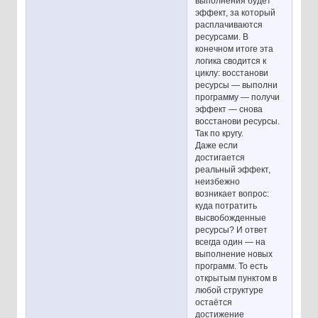
выполнения будет
эффект, за который
расплачиваются
ресурсами. В
конечном итоге эта
логика сводится к
циклу: восстанови
ресурсы — выполни
программу — получи
эффект — снова
восстанови ресурсы.
Так по кругу.
Даже если
достигается
реальный эффект,
неизбежно
возникает вопрос:
куда потратить
высвобожденные
ресурсы? И ответ
всегда один — на
выполнение новых
программ. То есть
открытым пунктом в
любой структуре
остаётся
достижение