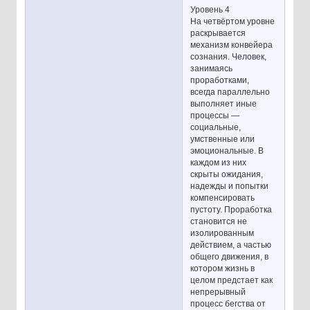
Уровень 4
На четвёртом уровне
раскрывается
механизм конвейера
сознания. Человек,
занимаясь
проработками,
всегда параллельно
выполняет иные
процессы —
социальные,
умственные или
эмоциональные. В
каждом из них
скрыты ожидания,
надежды и попытки
компенсировать
пустоту. Проработка
становится не
изолированным
действием, а частью
общего движения, в
котором жизнь в
целом предстает как
непрерывный
процесс бегства от