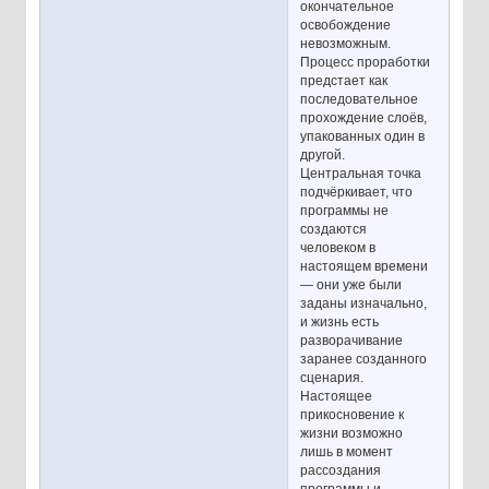
окончательное
освобождение
невозможным.
Процесс проработки
предстает как
последовательное
прохождение слоёв,
упакованных один в
другой.
Центральная точка
подчёркивает, что
программы не
создаются
человеком в
настоящем времени
— они уже были
заданы изначально,
и жизнь есть
разворачивание
заранее созданного
сценария.
Настоящее
прикосновение к
жизни возможно
лишь в момент
рассоздания