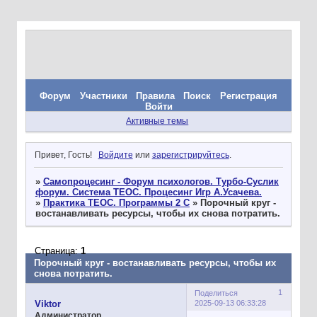
Форум
Участники
Правила
Поиск
Регистрация
Войти
Активные темы
Привет, Гость!
Войдите
или
зарегистрируйтесь
.
»
Самопроцесинг - Форум психологов. Турбо-Суслик
форум. Система ТЕОС. Процесинг Игр А.Усачева.
»
Практика ТЕОС. Программы 2 С
»
Порочный круг -
востанавливать ресурсы, чтобы их снова потратить.
Страница:
1
Порочный круг - востанавливать ресурсы, чтобы их
снова потратить.
1
Поделиться
2025-09-13 06:33:28
Viktor
Администратор