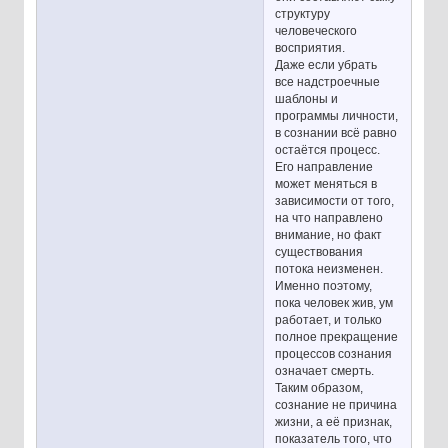
структуру
человеческого
восприятия.
Даже если убрать
все надстроечные
шаблоны и
программы личности,
в сознании всё равно
остаётся процесс.
Его направление
может меняться в
зависимости от того,
на что направлено
внимание, но факт
существования
потока неизменен.
Именно поэтому,
пока человек жив, ум
работает, и только
полное прекращение
процессов сознания
означает смерть.
Таким образом,
сознание не причина
жизни, а её признак,
показатель того, что