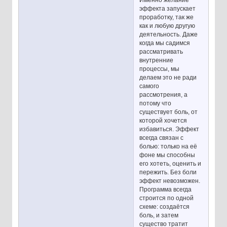
эффекта запускает
проработку, так же
как и любую другую
деятельность. Даже
когда мы садимся
рассматривать
внутренние
процессы, мы
делаем это не ради
самого
рассмотрения, а
потому что
существует боль, от
которой хочется
избавиться. Эффект
всегда связан с
болью: только на её
фоне мы способны
его хотеть, оценить и
пережить. Без боли
эффект невозможен.
Программа всегда
строится по одной
схеме: создаётся
боль, и затем
существо тратит