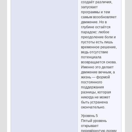
создаёт различия,
запускает
программы и тем
самым возобновляет
движение. Но в
глубине остаётся
парадокс: любое
преодоление боли и
пустоты есть лишь
временное решение,
ведь отсутствие
потенциала
возвращается снова.
Именно это делает
движение вечным, а
жизнь — формой
постоянного
поддержания
разницы, которая
никогда не может
быть устранена
окончательно.
Уровень 5
Пятый уровень
открывает
перевёрнутую логику