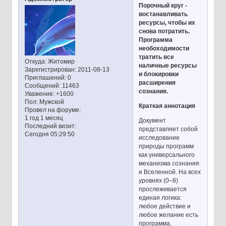
Порочный круг -
востанавливать
ресурсы, чтобы их
снова потратить.
Программа
необоходимости
тратить все
Откуда:
Житомир
наличные ресурсы
Зарегистрирован
: 2011-08-13
и блокировки
Приглашений:
0
расширения
Сообщений:
11463
сознания.
Уважение:
+1600
Пол:
Мужской
Краткая аннотация
Провел на форуме:
1 год 1 месяц
Документ
Последний визит:
представляет собой
Сегодня 05:29:50
исследование
природы программ
как универсального
механизма сознания
и Вселенной. На всех
уровнях (0–8)
прослеживается
единая логика:
любое действие и
любое желание есть
программа,