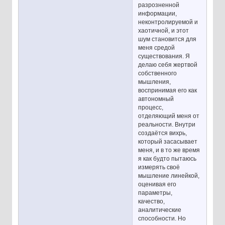
разрозненной
информации,
неконтролируемой и
хаотичной, и этот
шум становится для
меня средой
существования. Я
делаю себя жертвой
собственного
мышления,
воспринимая его как
автономный
процесс,
отделяющий меня от
реальности. Внутри
создаётся вихрь,
который засасывает
меня, и в то же время
я как будто пытаюсь
измерять своё
мышление линейкой,
оценивая его
параметры,
качество,
аналитические
способности. Но