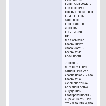
попытками создать
новые формы
восприятия, которые
на деле лишь
заполняют
пространство
ложными
структурами.
ЦИ
Я отказываюсь
воспринимать
способность к
восприятию
реальности.
Уровень 3
Я чувствую себя
загнанным в угол,
словно изгоем, и это
восприятие
окрашено тонкой
болезненностью,
ощущением
изолированности и
обречённости. При
этом я понимаю, что