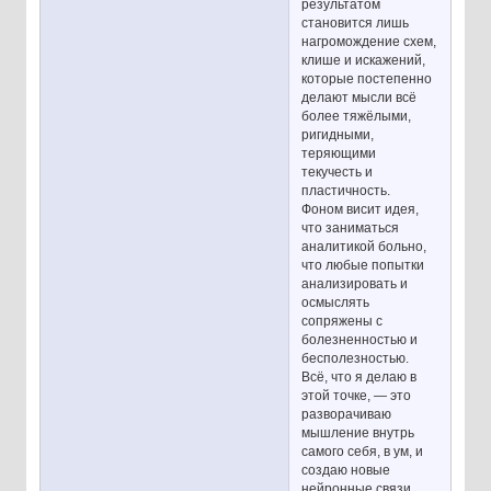
результатом
становится лишь
нагромождение схем,
клише и искажений,
которые постепенно
делают мысли всё
более тяжёлыми,
ригидными,
теряющими
текучесть и
пластичность.
Фоном висит идея,
что заниматься
аналитикой больно,
что любые попытки
анализировать и
осмыслять
сопряжены с
болезненностью и
бесполезностью.
Всё, что я делаю в
этой точке, — это
разворачиваю
мышление внутрь
самого себя, в ум, и
создаю новые
нейронные связи,