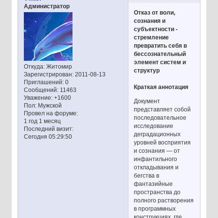
Администратор
Отказ от воли,
сознания и
субъектности -
стремление
превратить себя в
бессознательный
элемент систем и
Откуда:
Житомир
структур
Зарегистрирован
: 2011-08-13
Приглашений:
0
Краткая аннотация
Сообщений:
11463
Уважение:
+1600
Документ
Пол:
Мужской
представляет собой
Провел на форуме:
последовательное
1 год 1 месяц
исследование
Последний визит:
деградационных
Сегодня 05:29:50
уровней восприятия
и сознания — от
инфантильного
откладывания и
бегства в
фантазийные
пространства до
полного растворения
в программных
конструкциях, где