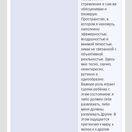
стремления я сам же
обесцениваю и
блокирую.
Пространство, в
котором я нахожусь,
наполнено
эфемерностью,
воздушностью и
мнимой лёгкостью,
никак не связанной с
объективной
реальностью. Здесь
мне тесно, скучно,
неинтересно,
рутинно и
однообразно.
Важную роль играет
сцепка ребёнка с
этим состоянием: я
либо должен себя
развлекать, либо
меня должны
развлекать другие. В
этом ощущается
претензия к миру, к
жизни и к другим