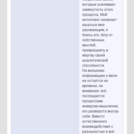
которые усиливают
замкнутость этого
процесса. Мой
интеллект начинает
казаться мне
угрожающим, я
боюсь его, бегу от
собственных
мыслей,
превращаясь в
жертву своей
аналитической
способности.
На внешнюю
информацию у меня
не остаётся ни
времени, ни
внимания: всё
поглощается
процессами
инверсии мышления,
его разворота внутрь
себя. Вместо
естественного
взаимодействия с
реальностью я всё