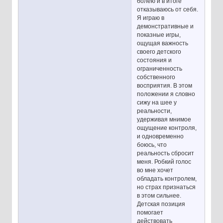
болею и в итоге
отказываюсь от себя.
Я играю в
демонстративные и
показные игры,
ощущая важность
своего детского
состояния и
ограниченность
собственного
восприятия. В этом
положении я словно
сижу на шее у
реальности,
удерживая мнимое
ощущение контроля,
и одновременно
боюсь, что
реальность сбросит
меня. Робкий голос
во мне хочет
обладать контролем,
но страх признаться
в этом сильнее.
Детская позиция
помогает
действовать