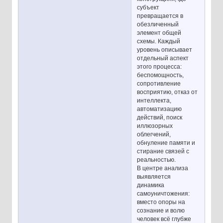
субъект
превращается в
обезличенный
элемент общей
схемы. Каждый
уровень описывает
отдельный аспект
этого процесса:
беспомощность,
сопротивление
восприятию, отказ от
интеллекта,
автоматизацию
действий, поиск
иллюзорных
облегчений,
обнуление памяти и
стирание связей с
реальностью.
В центре анализа
выявляется
динамика
самоуничтожения:
вместо опоры на
сознание и волю
человек всё глубже