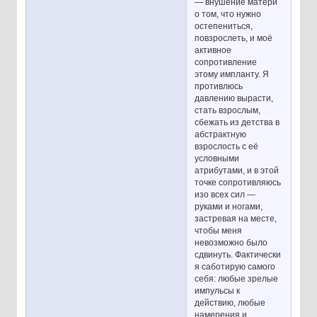
— внушение матери
о том, что нужно
остепениться,
повзрослеть, и моё
активное
сопротивление
этому импланту. Я
противлюсь
давлению вырасти,
стать взрослым,
сбежать из детства в
абстрактную
взрослость с её
условными
атрибутами, и в этой
точке сопротивляюсь
изо всех сил —
руками и ногами,
застревая на месте,
чтобы меня
невозможно было
сдвинуть. Фактически
я саботирую самого
себя: любые зрелые
импульсы к
действию, любые
намерения и