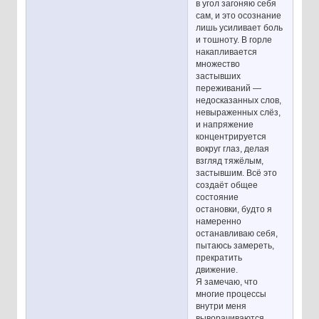
в угол загоняю себя
сам, и это осознание
лишь усиливает боль
и тошноту. В горле
накапливается
множество
застывших
переживаний —
недосказанных слов,
невыраженных слёз,
и напряжение
концентрируется
вокруг глаз, делая
взгляд тяжёлым,
застывшим. Всё это
создаёт общее
состояние
остановки, будто я
намеренно
останавливаю себя,
пытаюсь замереть,
прекратить
движение.
Я замечаю, что
многие процессы
внутри меня
выворачиваются