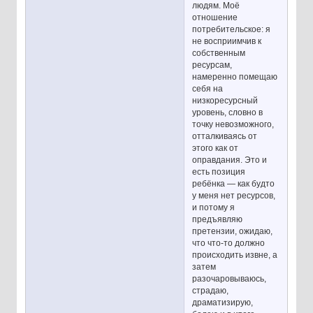
людям. Моё
отношение
потребительское: я
не восприимчив к
собственным
ресурсам,
намеренно помещаю
себя на
низкоресурсный
уровень, словно в
точку невозможного,
отталкиваясь от
этого как от
оправдания. Это и
есть позиция
ребёнка — как будто
у меня нет ресурсов,
и потому я
предъявляю
претензии, ожидаю,
что что-то должно
происходить извне, а
затем
разочаровываюсь,
страдаю,
драматизирую,