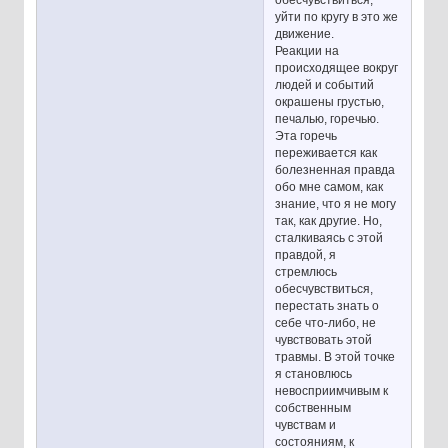
уйти по кругу в это же
движение.
Реакции на
происходящее вокруг
людей и событий
окрашены грустью,
печалью, горечью.
Эта горечь
переживается как
болезненная правда
обо мне самом, как
знание, что я не могу
так, как другие. Но,
сталкиваясь с этой
правдой, я
стремлюсь
обесчувствиться,
перестать знать о
себе что-либо, не
чувствовать этой
травмы. В этой точке
я становлюсь
невосприимчивым к
собственным
чувствам и
состояниям, к