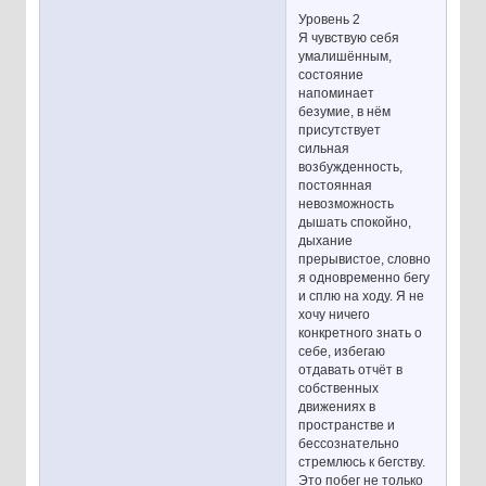
Уровень 2
Я чувствую себя
умалишённым,
состояние
напоминает
безумие, в нём
присутствует
сильная
возбужденность,
постоянная
невозможность
дышать спокойно,
дыхание
прерывистое, словно
я одновременно бегу
и сплю на ходу. Я не
хочу ничего
конкретного знать о
себе, избегаю
отдавать отчёт в
собственных
движениях в
пространстве и
бессознательно
стремлюсь к бегству.
Это побег не только