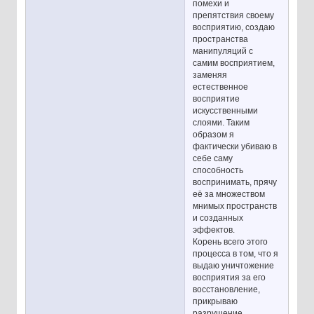
помехи и
препятствия своему
восприятию, создаю
пространства
манипуляций с
самим восприятием,
заменяя
естественное
восприятие
искусственными
слоями. Таким
образом я
фактически убиваю в
себе саму
способность
воспринимать, прячу
её за множеством
мнимых пространств
и созданных
эффектов.
Корень всего этого
процесса в том, что я
выдаю уничтожение
восприятия за его
восстановление,
прикрываю
разрушение