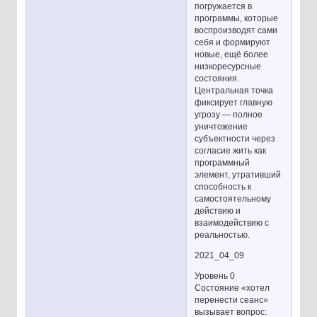
погружается в
программы, которые
воспроизводят сами
себя и формируют
новые, ещё более
низкоресурсные
состояния.
Центральная точка
фиксирует главную
угрозу — полное
уничтожение
субъектности через
согласие жить как
программный
элемент, утративший
способность к
самостоятельному
действию и
взаимодействию с
реальностью.
2021_04_09
Уровень 0
Состояние «хотел
перенести сеанс»
вызывает вопрос: