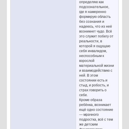
определяю как
подсознательное,
где я намеренно
формирую область
без сознания и
надеюсь, что из неё
возникнет чудо. Всё
это служит побегу от
реальности, в
которой я ощущаю
себя инвалидом,
неспособным к
взрослой
материальной жизни
и взаимодействию с
ней. В этом
состоянии есть и
стыд, и робость, и
страх говорить о
себе.
Кроме образа
ребёнка, возникает
ещё одно состояние
— мрачного
подростка, всё с тем
же детским