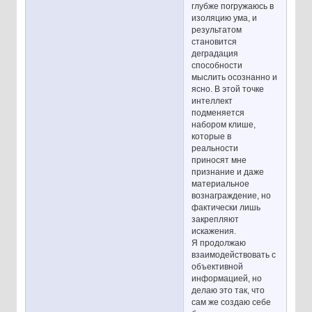
глубже погружаюсь в
изоляцию ума, и
результатом
становится
деградация
способности
мыслить осознанно и
ясно. В этой точке
интеллект
подменяется
набором клише,
которые в
реальности
приносят мне
признание и даже
материальное
вознаграждение, но
фактически лишь
закрепляют
искажения.
Я продолжаю
взаимодействовать с
объективной
информацией, но
делаю это так, что
сам же создаю себе