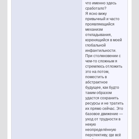
что именно здесь
сработало?
Я ясно вижу
привычный и часто
проявляющийся
механизм
откладывания,
коренящийся в моей
глобальной
инфантильности.
При столкновении с
чем-то сложным я
стремлюсь отложить
это на потом,
поместить в
абстрактное
будущее, как будто
таким образом
удастся сохранить
ресурсы и не тратить
их прямо сейчас. Это
базовое движение —
уход от трудности в
некую
неопределённую
перспективу, где всё