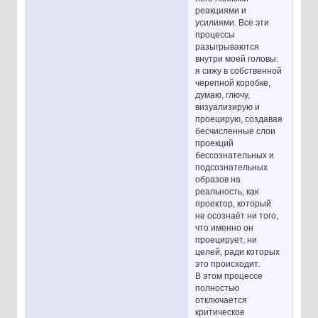
реакциями и
усилиями. Все эти
процессы
разыгрываются
внутри моей головы:
я сижу в собственной
черепной коробке,
думаю, глючу,
визуализирую и
проецирую, создавая
бесчисленные слои
проекций
бессознательных и
подсознательных
образов на
реальность, как
проектор, который
не осознаёт ни того,
что именно он
проецирует, ни
целей, ради которых
это происходит.
В этом процессе
полностью
отключается
критическое