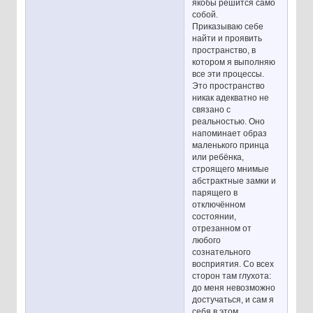
якобы решится само
собой.
Приказываю себе
найти и проявить
пространство, в
котором я выполняю
все эти процессы.
Это пространство
никак адекватно не
связано с
реальностью. Оно
напоминает образ
маленького принца
или ребёнка,
строящего мнимые
абстрактные замки и
парящего в
отключённом
состоянии,
отрезанном от
любого
сознательного
восприятия. Со всех
сторон там глухота:
до меня невозможно
достучаться, и сам я
себя в этом