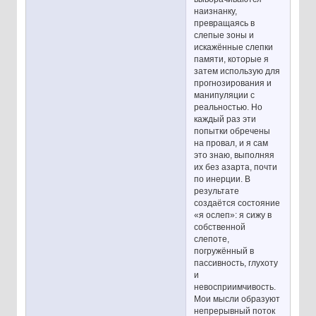
наизнанку,
превращаясь в
слепые зоны и
искажённые слепки
памяти, которые я
затем использую для
прогнозирования и
манипуляции с
реальностью. Но
каждый раз эти
попытки обречены
на провал, и я сам
это знаю, выполняя
их без азарта, почти
по инерции. В
результате
создаётся состояние
«я ослеп»: я сижу в
собственной
слепоте,
погружённый в
пассивность, глухоту
и
невосприимчивость.
Мои мысли образуют
непрерывный поток