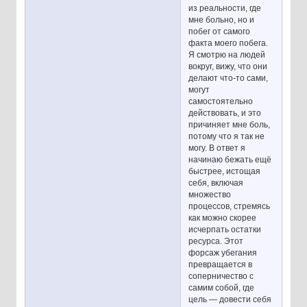
из реальности, где
мне больно, но и
побег от самого
факта моего побега.
Я смотрю на людей
вокруг, вижу, что они
делают что-то сами,
могут
самостоятельно
действовать, и это
причиняет мне боль,
потому что я так не
могу. В ответ я
начинаю бежать ещё
быстрее, истощая
себя, включая
множество
процессов, стремясь
как можно скорее
исчерпать остатки
ресурса. Этот
форсаж убегания
превращается в
соперничество с
самим собой, где
цель — довести себя