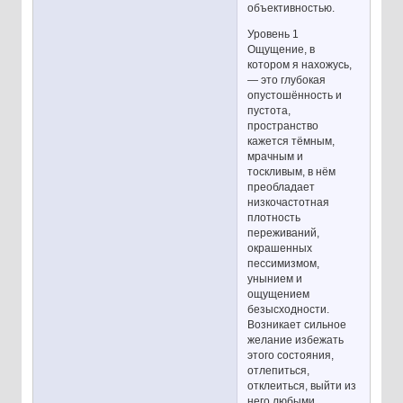
объективностью.
Уровень 1
Ощущение, в
котором я нахожусь,
— это глубокая
опустошённость и
пустота,
пространство
кажется тёмным,
мрачным и
тоскливым, в нём
преобладает
низкочастотная
плотность
переживаний,
окрашенных
пессимизмом,
унынием и
ощущением
безысходности.
Возникает сильное
желание избежать
этого состояния,
отлепиться,
отклеиться, выйти из
него любыми