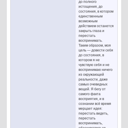
до полного
истощения, до
состояния, в котором
единственным
возможным
действием останется
закрыть глаза и
перестать
воспринимать.
Таким образом, моя
цель — довести себя
до состояния, в
котором я не
чувствую себя и не
воспринимаю ничего
из окружающей
реальности, даже
самых очевидных
вещей. Я бегу от
самого факта
восприятия, и в
сознании всё время
мерцает идея:
перестать видеть,
перестать
воспринимать,
обесчувствиться,