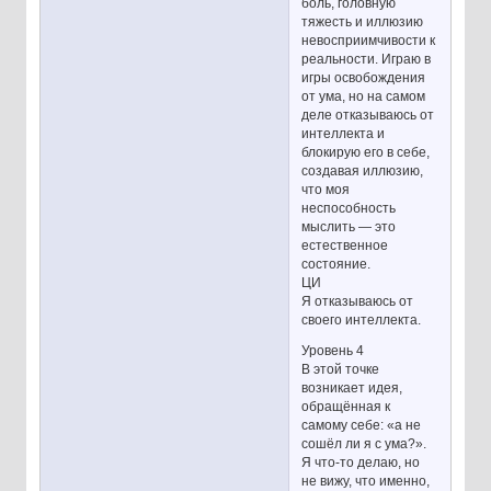
боль, головную
тяжесть и иллюзию
невосприимчивости к
реальности. Играю в
игры освобождения
от ума, но на самом
деле отказываюсь от
интеллекта и
блокирую его в себе,
создавая иллюзию,
что моя
неспособность
мыслить — это
естественное
состояние.
ЦИ
Я отказываюсь от
своего интеллекта.
Уровень 4
В этой точке
возникает идея,
обращённая к
самому себе: «а не
сошёл ли я с ума?».
Я что-то делаю, но
не вижу, что именно,