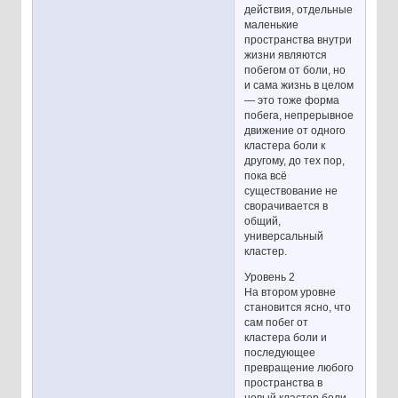
действия, отдельные
маленькие
пространства внутри
жизни являются
побегом от боли, но
и сама жизнь в целом
— это тоже форма
побега, непрерывное
движение от одного
кластера боли к
другому, до тех пор,
пока всё
существование не
сворачивается в
общий,
универсальный
кластер.
Уровень 2
На втором уровне
становится ясно, что
сам побег от
кластера боли и
последующее
превращение любого
пространства в
новый кластер боли