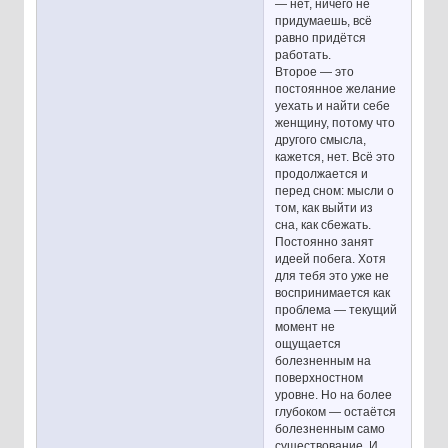
— нет, ничего не
придумаешь, всё
равно придётся
работать.
Второе — это
постоянное желание
уехать и найти себе
женщину, потому что
другого смысла,
кажется, нет. Всё это
продолжается и
перед сном: мысли о
том, как выйти из
сна, как сбежать.
Постоянно занят
идеей побега. Хотя
для тебя это уже не
воспринимается как
проблема — текущий
момент не
ощущается
болезненным на
поверхностном
уровне. Но на более
глубоком — остаётся
болезненным само
существование. И