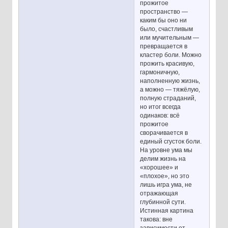
прожитое
пространство —
каким бы оно ни
было, счастливым
или мучительным —
превращается в
кластер боли. Можно
прожить красивую,
гармоничную,
наполненную жизнь,
а можно — тяжёлую,
полную страданий,
но итог всегда
одинаков: всё
прожитое
сворачивается в
единый сгусток боли.
На уровне ума мы
делим жизнь на
«хорошее» и
«плохое», но это
лишь игра ума, не
отражающая
глубинной сути.
Истинная картина
такова: вне
зависимости от