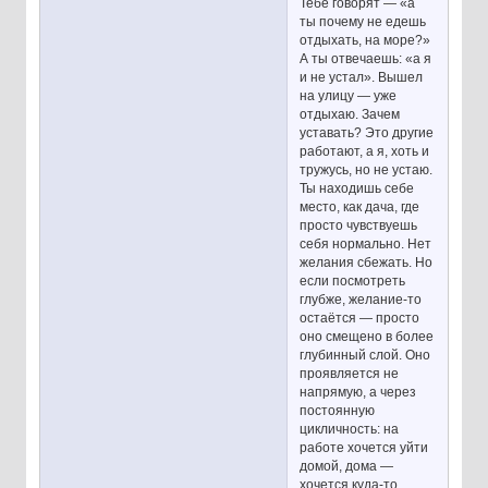
Тебе говорят — «а
ты почему не едешь
отдыхать, на море?»
А ты отвечаешь: «а я
и не устал». Вышел
на улицу — уже
отдыхаю. Зачем
уставать? Это другие
работают, а я, хоть и
тружусь, но не устаю.
Ты находишь себе
место, как дача, где
просто чувствуешь
себя нормально. Нет
желания сбежать. Но
если посмотреть
глубже, желание-то
остаётся — просто
оно смещено в более
глубинный слой. Оно
проявляется не
напрямую, а через
постоянную
цикличность: на
работе хочется уйти
домой, дома —
хочется куда-то