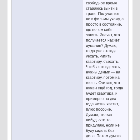
свободное время
стараюсь выйти в
транс. Получается —
не в фильмы ухожу, а
просто в состояние,
где нечем себя
занять. Значит, что
получается насчёт
думания? Думаю,
когда уже отсюда
уехать, купить
квартиру, съехать.
Чтобы это сделать,
нужны деньги — на
квартиру, потом на
жизнь. Считаю, что
нужен ещё год, тогда
будет квартира, и
примерно на два
года жизни хватит,
плюс пособие.
Думаю, что как-
нибудь что-то
придумаю, если не
буду сидеть без
дела. Потом думаю