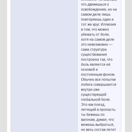
что движешься к
освобождению, но на
самом деле лишь
повторяешь один и
тот же круг. Иллюзия
в том, что можно
убежать от боли,
хотя на самом деле
это невозможно —
сама структура
существования
построена так, что
боль является её
основой и
постоянным фоном.
Обычно все попытки
побега совершаются
внутри уже
существующей
глобальной боли.
Это как поезд,
летящий в пропасть:
ты бежишь по
вагонам, думая, что
можешь выбраться,
но весь состав летит