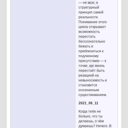
— не враг, а
структурный
принцип самой
реальности.
Понимание этого
цикла открывает
возможность
перестать
бессознательно
бежать и
приблизиться к
подлинному
присутствию — к
точке, где жизнь
перестаёт быть
реакцией на
невыносимость и
становится
осознанным
существованием.
2021_06_11
Когда тебе не
больно, что ты
делаешь, о чём
думаешь? Ничего. В