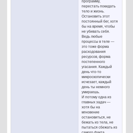
программу,
перестать покидать
тело и жизнь.
Остановить этот
постоянный бег, хотя
бы на время, чтобы
не убивать себя.
Ведь любые
процессы в теле —
это тоже форма
расходования
ресурсов, форма
постепенного
угасания. Каждый
день что-то
микроскопически
исчезает, каждый
день ты немного
умираешь.
И потому одна из
главных задач —
хотя бы на
мгновение
остановиться, не
бежать из тела, не
пытаться сбежать из
самого факта