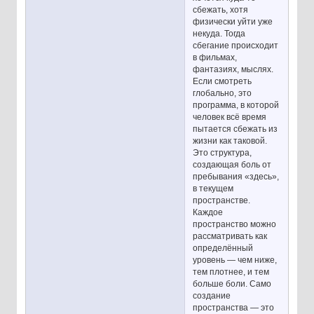
сбежать, хотя
физически уйти уже
некуда. Тогда
сбегание происходит
в фильмах,
фантазиях, мыслях.
Если смотреть
глобально, это
программа, в которой
человек всё время
пытается сбежать из
жизни как таковой.
Это структура,
создающая боль от
пребывания «здесь»,
в текущем
пространстве.
Каждое
пространство можно
рассматривать как
определённый
уровень — чем ниже,
тем плотнее, и тем
больше боли. Само
создание
пространства — это