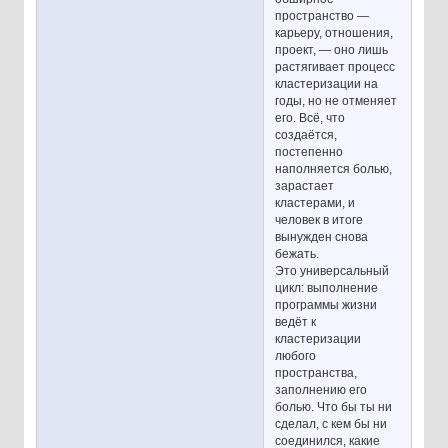
пространство —
карьеру, отношения,
проект, — оно лишь
растягивает процесс
кластеризации на
годы, но не отменяет
его. Всё, что
создаётся,
постепенно
наполняется болью,
зарастает
кластерами, и
человек в итоге
вынужден снова
бежать.
Это универсальный
цикл: выполнение
программы жизни
ведёт к
кластеризации
любого
пространства,
заполнению его
болью. Что бы ты ни
сделал, с кем бы ни
соединился, какие