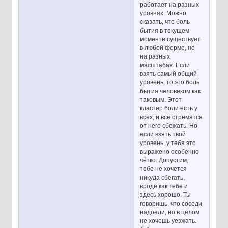
работает на разных
уровнях. Можно
сказать, что боль
бытия в текущем
моменте существует
в любой форме, но
на разных
масштабах. Если
взять самый общий
уровень, то это боль
бытия человеком как
таковым. Этот
кластер боли есть у
всех, и все стремятся
от него сбежать. Но
если взять твой
уровень, у тебя это
выражено особенно
чётко. Допустим,
тебе не хочется
никуда сбегать,
вроде как тебе и
здесь хорошо. Ты
говоришь, что соседи
надоели, но в целом
не хочешь уезжать.