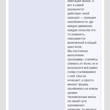
имитация жизни. А
вот в самой
реальности
действует иной
принцип — принцип
неизбежности, где
каждое движение,
каждая попытка что-
то изменить
оказывается
включённой в общий
цикл боли.
Мы постоянно
выполняем
программы, стремясь
сбежать от боли, но в
результате всё равно
снова сталкиваемся
с ней. Она не
исчезает, а просто
меняет форму,
проявляясь на новом
уровне.
Человеческая жизнь
по своей сути
напоминает
иллюзию: ты веришь,