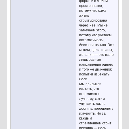
форме и в любом
пространстве,
потому что сама
жизнь
структурирована
через неё. Мы не
замечаем этого,
потому что убегаем
автоматически,
бессознательно. Все
мысли, цели, планы,
желания — это всего
лишь разные
направления одного
и того же движения:
попытки избежать
боли.
Мы привыкли
считать, что
стремимся к
лучшему, хотим
улучшить жизнь,
достичь, преодолеть,
изменить. Но за
каждым
стремлением стоит
причина — боль