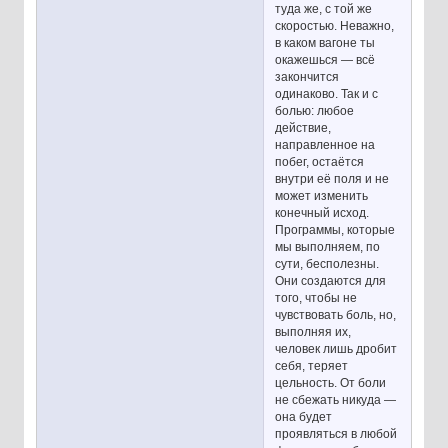
туда же, с той же
скоростью. Неважно,
в каком вагоне ты
окажешься — всё
закончится
одинаково. Так и с
болью: любое
действие,
направленное на
побег, остаётся
внутри её поля и не
может изменить
конечный исход.
Программы, которые
мы выполняем, по
сути, бесполезны.
Они создаются для
того, чтобы не
чувствовать боль, но,
выполняя их,
человек лишь дробит
себя, теряет
цельность. От боли
не сбежать никуда —
она будет
проявляться в любой