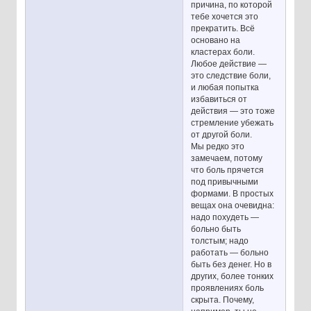
причина, по которой
тебе хочется это
прекратить. Всё
основано на
кластерах боли.
Любое действие —
это следствие боли,
и любая попытка
избавиться от
действия — это тоже
стремление убежать
от другой боли.
Мы редко это
замечаем, потому
что боль прячется
под привычными
формами. В простых
вещах она очевидна:
надо похудеть —
больно быть
толстым; надо
работать — больно
быть без денег. Но в
других, более тонких
проявлениях боль
скрыта. Почему,