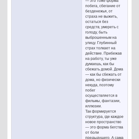
— это тоже форма
побега, сбегание от
безденежья, от
страха не выжить,
остаться без
средств, умереть с
голоду, быть
выброшенным на
улицу. Глубинный
страх толкает на
действие. Прибежав
на работу, ты уже
думаешь, как бы
сбежать домой. Дома
— как бы сбежать от
дома, но физически
некуда, поэтому
побег
осуществляется в
фильмы, фантазии,
иллюзии.
Так формируется
структура, где каждое
новое пространство
— это форма бегства
от боли
предыдущего. А сама