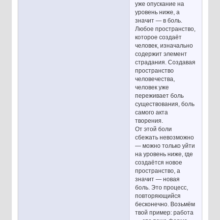
уже опускание на
уровень ниже, а
значит — в боль.
Любое пространство,
которое создаёт
человек, изначально
содержит элемент
страдания. Создавая
пространство
человечества,
человек уже
переживает боль
существования, боль
самого акта
творения.
От этой боли
сбежать невозможно
— можно только уйти
на уровень ниже, где
создаётся новое
пространство, а
значит — новая
боль. Это процесс,
повторяющийся
бесконечно. Возьмём
твой пример: работа