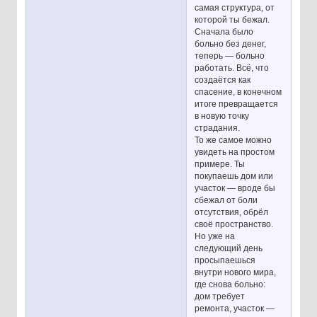
самая структура, от
которой ты бежал.
Сначала было
больно без денег,
теперь — больно
работать. Всё, что
создаётся как
спасение, в конечном
итоге превращается
в новую точку
страдания.
То же самое можно
увидеть на простом
примере. Ты
покупаешь дом или
участок — вроде бы
сбежал от боли
отсутствия, обрёл
своё пространство.
Но уже на
следующий день
просыпаешься
внутри нового мира,
где снова больно:
дом требует
ремонта, участок —