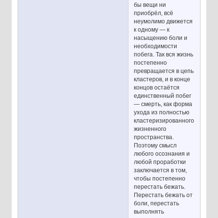
бы вещи ни
приобрёл, всё
неумолимо движется
к одному — к
насыщению боли и
необходимости
побега. Так вся жизнь
постепенно
превращается в цепь
кластеров, и в конце
концов остаётся
единственный побег
— смерть, как форма
ухода из полностью
кластеризированного
жизненного
пространства.
Поэтому смысл
любого осознания и
любой проработки
заключается в том,
чтобы постепенно
перестать бежать.
Перестать бежать от
боли, перестать
выполнять