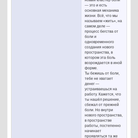
— это и есть
основная механика
жизни. Всё, что мы
называем «жить», на
самом деле —
процесс бегства от
боли и
одновременного
создания нового
пространства, в
котором эта боль
возрождается в иной
форме.
Ты бежишь от боли,
тебе не хватает
денег —
устраиваешься на
работу. Кажется, что
ты нашёл решение,
сбежал от прежней
боли. Но внутри
нового пространства,
в пространстве
работы, постепенно
начинает
проявляться та же