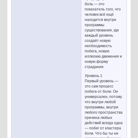
боль — это
показатель того, что
человек всё ещё
находится внутри
программы
существования, где
каждый уровень
создаёт новую
необходимость
побега, новую
иллюзию движения и
новую форму
страдания.
Уровень 1
Первый уровень —
это сам процесс
побега от боли. Он
универсален, потому
что внутри любой
программы, внутри
любого пространства
причина любых
действий всегда одна
— побег от кластера
боли. Что бы ты ни