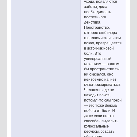
ухода, появляются
заботы, дела,
необходимость
постоянного
действия.
Пространство,
которое ещё вчера
казалось источником
покоя, превращается
в источник новой
боли. Это
универсальный
механизм — в каком
бы пространстве ты
ни оказался, оно
неизбежно начнёт
кластеризироваться.
Человек нигде не
находит покоя,
потому что сам покой
— это тоже форма
побега от боли. И
даже если кто-то
способен выделить
колоссальные
ресурсы, создать
обширное