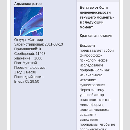
Администратор
Бегство от боли
непереносимости
текущего момента -
в следующий
момент.
Краткая аннотация
Откуда:
Житомир
Зарегистрирован
: 2011-08-13
Документ
Приглашений:
0
представляет собой
Сообщений:
11463
философско-
Уважение:
+1600
психологическое
Пол:
Мужской
исследование
Провел на форуме:
природы боли как
1 год 1 месяц
изначального
Последний визит:
источника
Вчера 05:29:50
существования.
Через систему
уровней автор
описывает, как все
живые формы,
включая человека,
создают и
выполняют
программы, чтобы не
соприкасаться с