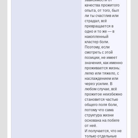
качества прожитого
опыта, от того, был
ли ты счастлив или
страдал, всё
превращается в
одно и то же — в
накопленный
кластер боли.
Поэтому, если
смотреть с этой
позиции, не имеет
значения, как именно
проживается жизнь:
легко или тяжело, с
наслаждением или
через усилие. В
любом случае, всё
прожитое неизбежно
становится частью
общего поля боли,
потому что сама
структура жизни
основана на побеге
от неё.
И получается, что не
только отдельные