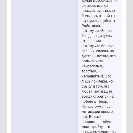
делал в своей жизни,
в основе всегда
присутствует некая
боль, от которой ты
стремишься убежать.
Работаешь —
потому что больно
без денег; ищешь
отношения —
потому что больно
без них; сидишь на
диете — потому что
больно быть
некрасивым,
толстым,
непринятым. Это
лишь примеры, но
смысл в том, что
любая мотивация
всегда строится на
побеге от боли.
По-другому у нас
мотивации просто
нет. Возьми,
например, любую
мою стройку — я
всегда выделяю для