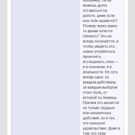
например, ты не
можешь долго
оставаться на
работе, даже если
она тебе нравится?
Почему через какое-
то время хочется
сбежать? Это не
всегда осознаётся, и
чтобы увидеть это,
нужно углубляться,
прояснять,
исследовать слои —
и в сознании, и в
реальности. Но суть
всегда одна: за
каждым действием,
за каждым выбором
стоит боль, от
которой ты бежишь.
Причём это касается
не только трудных
или неприятных
действий, но и тех,
что приносят
удовольствие. Даже в
том, что тебе