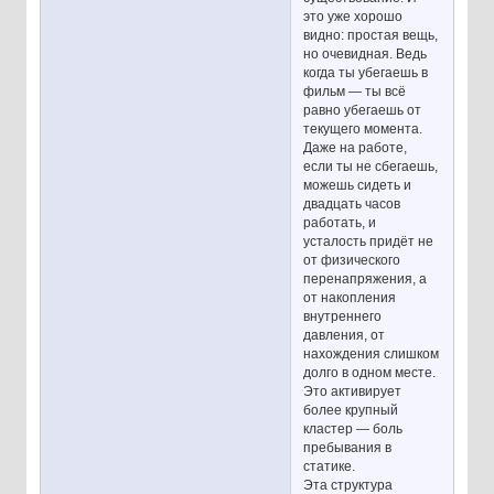
это уже хорошо
видно: простая вещь,
но очевидная. Ведь
когда ты убегаешь в
фильм — ты всё
равно убегаешь от
текущего момента.
Даже на работе,
если ты не сбегаешь,
можешь сидеть и
двадцать часов
работать, и
усталость придёт не
от физического
перенапряжения, а
от накопления
внутреннего
давления, от
нахождения слишком
долго в одном месте.
Это активирует
более крупный
кластер — боль
пребывания в
статике.
Эта структура