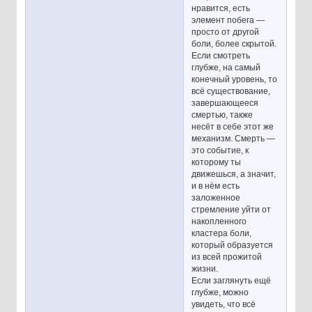
нравится, есть
элемент побега —
просто от другой
боли, более скрытой.
Если смотреть
глубже, на самый
конечный уровень, то
всё существование,
завершающееся
смертью, также
несёт в себе этот же
механизм. Смерть —
это событие, к
которому ты
движешься, а значит,
и в нём есть
заложенное
стремление уйти от
накопленного
кластера боли,
который образуется
из всей прожитой
жизни.
Если заглянуть ещё
глубже, можно
увидеть, что всё