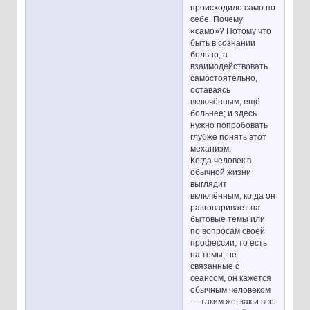
происходило само по
себе. Почему
«само»? Потому что
быть в сознании
больно, а
взаимодействовать
самостоятельно,
оставаясь
включённым, ещё
больнее; и здесь
нужно попробовать
глубже понять этот
механизм.
Когда человек в
обычной жизни
выглядит
включённым, когда он
разговаривает на
бытовые темы или
по вопросам своей
профессии, то есть
на темы, не
связанные с
сеансом, он кажется
обычным человеком
— таким же, как и все