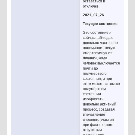
оставаться в
отключке.
2021_07_26
Текущее состояние
Это состояние я
сейчас наблюдаю
довольно часто: оно
напоминает некую
«мертвечину» от
личинки, когда
человек выключается
почти до
полумёртвого
состояния, и при
этом может в этом же
полумёртвом
состоянии
изображать
довольно активный
процесс, создавая
впечатление
внешнего участия
при фактическом
отсутствии
внутреннего