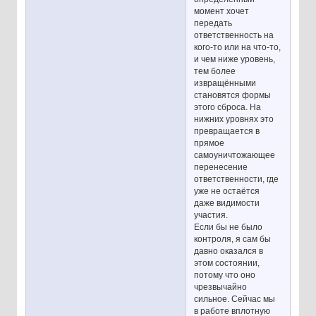
момент хочет
передать
ответственность на
кого-то или на что-то,
и чем ниже уровень,
тем более
извращёнными
становятся формы
этого сброса. На
нижних уровнях это
превращается в
прямое
самоуничтожающее
перенесение
ответственности, где
уже не остаётся
даже видимости
участия.
Если бы не было
контроля, я сам бы
давно оказался в
этом состоянии,
потому что оно
чрезвычайно
сильное. Сейчас мы
в работе вплотную