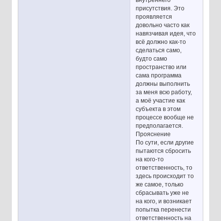
присутствия. Это
проявляется
довольно часто как
навязчивая идея, что
всё должно как-то
сделаться само,
будто само
пространство или
сама программа
должны выполнить
за меня всю работу,
а моё участие как
субъекта в этом
процессе вообще не
предполагается.
Прояснение
По сути, если другие
пытаются сбросить
на кого-то
ответственность, то
здесь происходит то
же самое, только
сбрасывать уже не
на кого, и возникает
попытка перенести
ответственность на