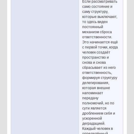
Если рассматривать
само состояние и
саму структуру,
которые выключают,
то здесь виден
постоянный
механизм сброса
ответственности.
Это начинается ещё
с первой точки, когда
человек создаёт
пространство и
снова и снова
сбрасывает из него
ответственность,
формируя структуру
делегирования,
которая внешне
напоминает
передачу
полномочий, но по
сути является
дроблением себя и
ускоренной
деградацией.
Каждый человек в
определённый