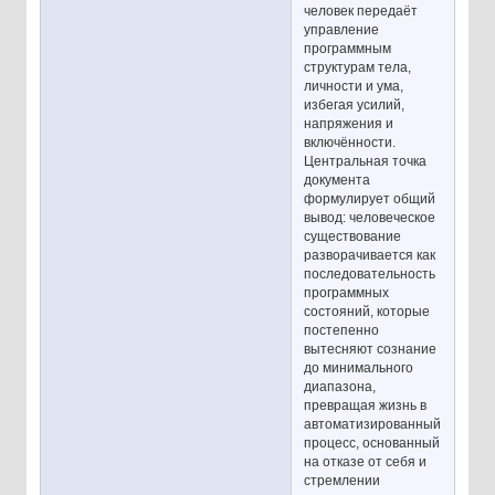
человек передаёт
управление
программным
структурам тела,
личности и ума,
избегая усилий,
напряжения и
включённости.
Центральная точка
документа
формулирует общий
вывод: человеческое
существование
разворачивается как
последовательность
программных
состояний, которые
постепенно
вытесняют сознание
до минимального
диапазона,
превращая жизнь в
автоматизированный
процесс, основанный
на отказе от себя и
стремлении