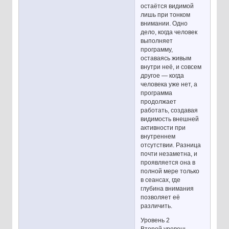
остаётся видимой
лишь при тонком
внимании. Одно
дело, когда человек
выполняет
программу,
оставаясь живым
внутри неё, и совсем
другое — когда
человека уже нет, а
программа
продолжает
работать, создавая
видимость внешней
активности при
внутреннем
отсутствии. Разница
почти незаметна, и
проявляется она в
полной мере только
в сеансах, где
глубина внимания
позволяет её
различить.
Уровень 2