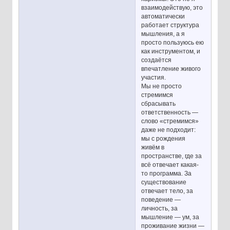
взаимодействую, это
автоматически
работает структура
мышления, а я
просто пользуюсь ею
как инструментом, и
создаётся
впечатление живого
участия.
Мы не просто
стремимся
сбрасывать
ответственность —
слово «стремимся»
даже не подходит:
мы с рождения
живём в
пространстве, где за
всё отвечает какая-
то программа. За
существование
отвечает тело, за
поведение —
личность, за
мышление — ум, за
проживание жизни —