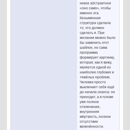
некое абстрактное
«оно само», чтобы
именно эта
безымянная
структура сделала
то, что должен
сделать я. При
желании можно было
бы заменить этот
шаблон, но сама
программа
формирует картинку,
которая, как я вижу,
является одной из
наиболее глубоких и
тяжёлых проблем.
Человек просто
выключает себя ещё
до начала сеанса: он
приходит, а в голове
уже полное
отключение,
внутренняя
мёртвость, полное
отсутствие
включённости.