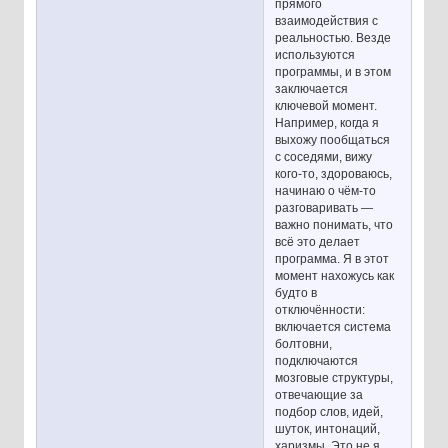
прямого
взаимодействия с
реальностью. Везде
используются
программы, и в этом
заключается
ключевой момент.
Например, когда я
выхожу пообщаться
с соседями, вижу
кого-то, здороваюсь,
начинаю о чём-то
разговаривать —
важно понимать, что
всё это делает
программа. Я в этот
момент нахожусь как
будто в
отключённости:
включается система
болтовни,
подключаются
мозговые структуры,
отвечающие за
подбор слов, идей,
шуток, интонаций,
харизмы. Это не я