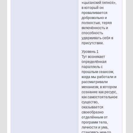
«цыганский гипноз»,
в который он
проваливается
добровольно и
полностью, теряя
включённость и
способность
удерживать себя в
присутствии.
Уровень 1
Тут возникает
определённая
параллель с
прошлым сеансом,
когда мы работали и
рассматривали
механизм, в котором
сознание как ресурс,
как самостоятельное
существо,
оказывается
своеобразно
отделённым от
программ тела,
личности и ума,
становясь чем-то