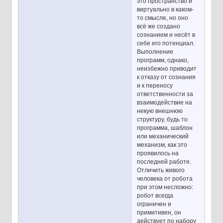
это пространство и
виртуально в каком-
то смысле, но оно
всё же создано
сознанием и несёт в
себе его потенциал.
Выполнение
программ, однако,
неизбежно приводит
к отказу от сознания
и к переносу
ответственности за
взаимодействие на
некую внешнюю
структуру, будь то
программа, шаблон
или механический
механизм, как это
проявилось на
последней работе.
Отличить живого
человека от робота
при этом несложно:
робот всегда
ограничен и
примитивен, он
действует по набору