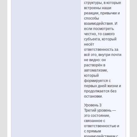
структуры, в которые
встроены наши
реакции, привычки и
способы
взаимодействия. И
если посмотреть
честно, то самого
субъекта, который
несёт
ответственность за
всё это, внутри почти
не видно: он
растворён в
автоматизме,
который
формируется с
первых дней жизни и
продолжается без
остановки.
Уровень 3
Третий уровень —
это состояние,
связанное с
ответственностью и
с прямым
взаимодействием с