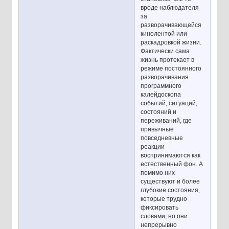
вроде наблюдателя
за
разворачивающейся
кинолентой или
раскадровкой жизни.
Фактически сама
жизнь протекает в
режиме постоянного
разворачивания
программного
калейдоскопа
событий, ситуаций,
состояний и
переживаний, где
привычные
повседневные
реакции
воспринимаются как
естественный фон. А
помимо них
существуют и более
глубокие состояния,
которые трудно
фиксировать
словами, но они
непрерывно