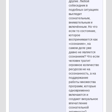
другие. Любой
собеседник в
подобных ситуациях
выглядит
сознательным,
внимательным и
включённым. Но что
если то состояние,
которое
воспринимается как
«сознание», на
самом деле уже
давно не является
сознанием? Что если
человек тратит
огромное количество
ресурсов не на
осознанность, а на
поддержание
работы множества
программ, которые
одновременно
включаются и
создают визуальное
впечатление
сознательной
активности?