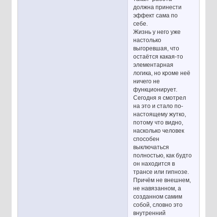
должна принести
эффект сама по
себе.
Жизнь у него уже
настолько
выгоревшая, что
остаётся какая-то
элементарная
логика, но кроме неё
ничего не
функционирует.
Сегодня я смотрел
на это и стало по-
настоящему жутко,
потому что видно,
насколько человек
способен
выключаться
полностью, как будто
он находится в
трансе или гипнозе.
Причём не внешнем,
не навязанном, а
созданном самим
собой, словно это
внутренний