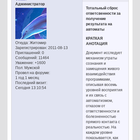
Администратор
Тотальный сброс
ответсвенности за
получение
результата на
автоматы
КРАТКАЯ
Откуда:
Житомир
АНОТАЦИЯ
Зарегистрирован
: 2011-08-13
Документ исследует
Приглашений:
0
Сообщений:
11464
механизм утраты
Уважение:
+1600
сознания и
Пол:
Мужской
замещения живого
Провел на форуме:
взаимодействия
1 год 1 месяц
программами,
Последний визит:
описывая восемь
Сегодня 13:10:54
уровней восприятия
и их связь с
автоматизмом,
отказом от
ответственности и
болезненностью
прямого контакта с
реальностью. На
каждом уровне
показывается, как