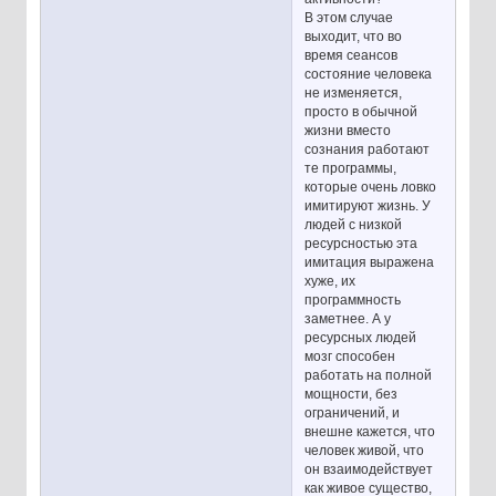
В этом случае
выходит, что во
время сеансов
состояние человека
не изменяется,
просто в обычной
жизни вместо
сознания работают
те программы,
которые очень ловко
имитируют жизнь. У
людей с низкой
ресурсностью эта
имитация выражена
хуже, их
программность
заметнее. А у
ресурсных людей
мозг способен
работать на полной
мощности, без
ограничений, и
внешне кажется, что
человек живой, что
он взаимодействует
как живое существо,