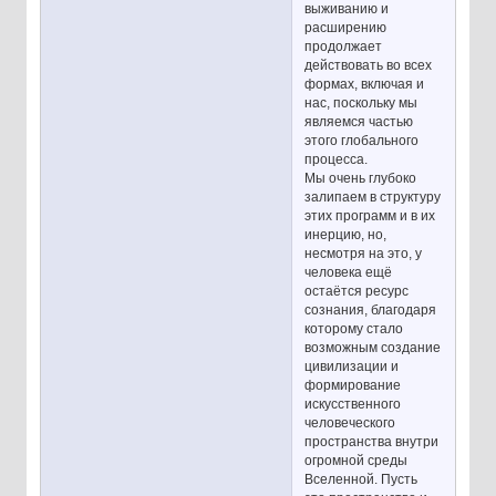
выживанию и
расширению
продолжает
действовать во всех
формах, включая и
нас, поскольку мы
являемся частью
этого глобального
процесса.
Мы очень глубоко
залипаем в структуру
этих программ и в их
инерцию, но,
несмотря на это, у
человека ещё
остаётся ресурс
сознания, благодаря
которому стало
возможным создание
цивилизации и
формирование
искусственного
человеческого
пространства внутри
огромной среды
Вселенной. Пусть