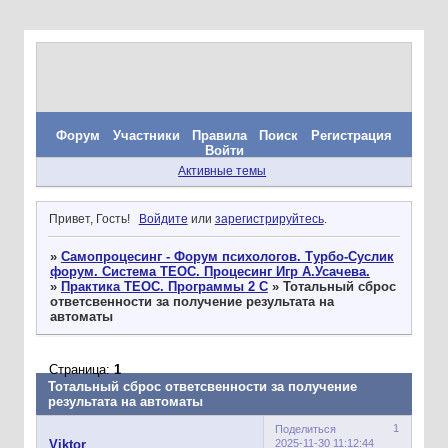
Форум
Участники
Правила
Поиск
Регистрация
Войти
Активные темы
Привет, Гость!
Войдите
или
зарегистрируйтесь
.
»
Самопроцесинг - Форум психологов. Турбо-Суслик
форум. Система ТЕОС. Процесинг Игр А.Усачева.
»
Практика ТЕОС. Программы 2 С
»
Тотальный сброс
ответсвенности за получение результата на
автоматы
Страница:
1
Тотальный сброс ответсвенности за получение
результата на автоматы
1
Поделиться
2025-11-30 11:12:44
Viktor