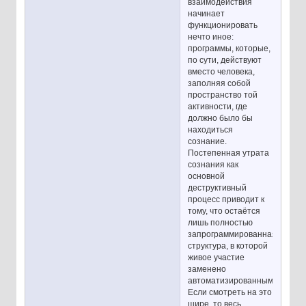
взаимодействия
начинает
функционировать
нечто иное:
программы, которые,
по сути, действуют
вместо человека,
заполняя собой
пространство той
активности, где
должно было бы
находиться
сознание.
Постепенная утрата
сознания как
основной
деструктивный
процесс приводит к
тому, что остаётся
лишь полностью
запрограммированная
структура, в которой
живое участие
заменено
автоматизированным.
Если смотреть на это
шире, то весь