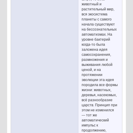
животный и
растительный мир,
вся экосистема
планеты с самого
начала существуют
на бессознательных
автоматизмах. На
уровне бактерий
когда-то была
заложена идея
самосохранения,
размножения и
выживания любой
ценой, и на
протяжении
эволюции эта идея
породила все формы
жизни: животных,
деревья, насекомых,
всё разнообразие
царств. Принцип при
этом не изменился
— тот же
автоматический
импульс к
продолжению,