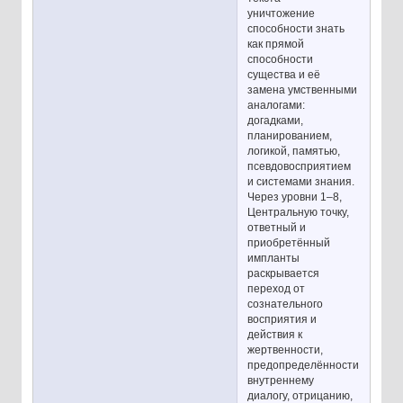
уничтожение
способности знать
как прямой
способности
существа и её
замена умственными
аналогами:
догадками,
планированием,
логикой, памятью,
псевдовосприятием
и системами знания.
Через уровни 1–8,
Центральную точку,
ответный и
приобретённый
импланты
раскрывается
переход от
сознательного
восприятия и
действия к
жертвенности,
предопределённости,
внутреннему
диалогу, отрицанию,