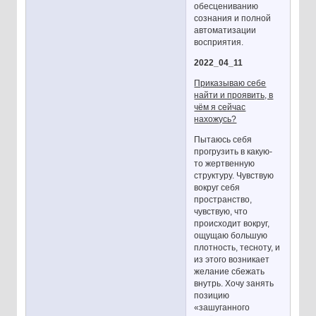
обесцениванию
сознания и полной
автоматизации
восприятия.
2022_04_11
Приказываю себе
найти и проявить, в
чём я сейчас
нахожусь?
Пытаюсь себя
прогрузить в какую-
то жертвенную
структуру. Чувствую
вокруг себя
пространство,
чувствую, что
происходит вокруг,
ощущаю большую
плотность, тесноту, и
из этого возникает
желание сбежать
внутрь. Хочу занять
позицию
«зашуганного