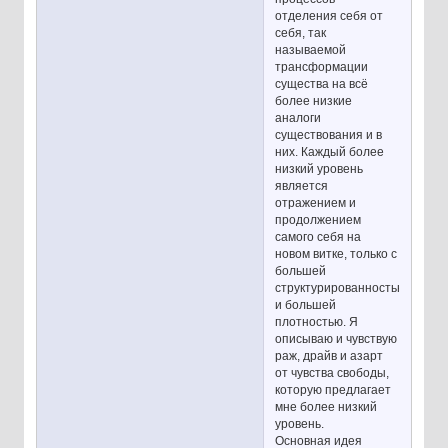
отделения себя от
себя, так
называемой
трансформации
существа на всё
более низкие
аналоги
существования и в
них. Каждый более
низкий уровень
является
отражением и
продолжением
самого себя на
новом витке, только с
большей
структурированностью
и большей
плотностью. Я
описываю и чувствую
раж, драйв и азарт
от чувства свободы,
которую предлагает
мне более низкий
уровень.
Основная идея