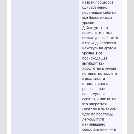
из всех процессов,
одновременно
перемещая себя на
всё более низкие
уровни.
Действует тяга
начинать с самых
низких уровней, хотя
в своих действиях я
нахожусь на другом
уровне. Всё
происходящее
выглядит как
абсолютно глючная
история, потому что
в реальности
сталкиваться с
реальностью
напрямую очень
сложно, и мне не на
что опереться.
Поэтому я пытаюсь
идти по простому,
лёгкому пути
наименьшего
сопротивления — в