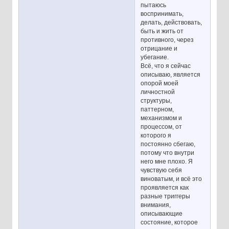
пытаюсь
воспринимать,
делать, действовать,
быть и жить от
противного, через
отрицание и
убегание.
Всё, что я сейчас
описываю, является
опорой моей
личностной
структуры,
паттерном,
механизмом и
процессом, от
которого я
постоянно сбегаю,
потому что внутри
него мне плохо. Я
чувствую себя
виноватым, и всё это
проявляется как
разные триггеры
внимания,
описывающие
состояние, которое