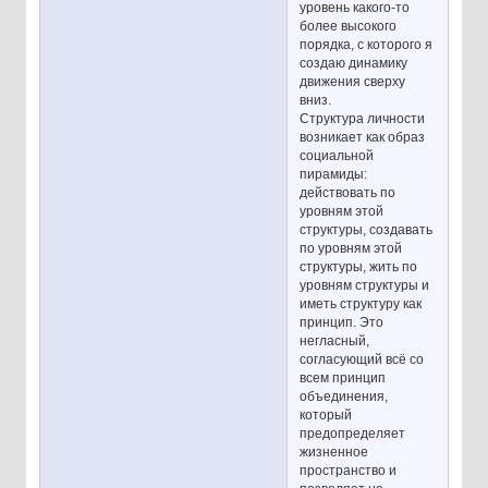
уровень какого-то
более высокого
порядка, с которого я
создаю динамику
движения сверху
вниз.
Структура личности
возникает как образ
социальной
пирамиды:
действовать по
уровням этой
структуры, создавать
по уровням этой
структуры, жить по
уровням структуры и
иметь структуру как
принцип. Это
негласный,
согласующий всё со
всем принцип
объединения,
который
предопределяет
жизненное
пространство и