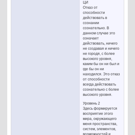
ЦИ
Отказ от
способности
действовать в
сознании
сознательно. В
данном случае это
означает
действовать, ничего
не создавая и ничего
не городя, с более
высокого уровня,
каким бы он ни был и
где бы он ни
находился. Это отказ
от способности
всегда действовать
сознательно с более
высокого уровня.
Уровень 2
Здесь формируется
восприятие этого
мира, окружающего
меня пространства,
систем, элементов,
возможностей и