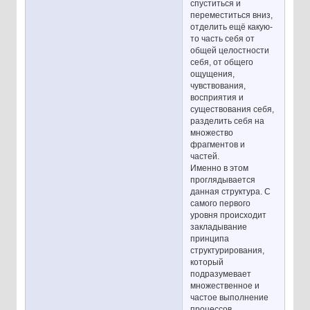
спуститься и
переместиться вниз,
отделить ещё какую-
то часть себя от
общей целостности
себя, от общего
ощущения,
чувствования,
восприятия и
существования себя,
разделить себя на
множество
фрагментов и
частей.
Именно в этом
проглядывается
данная структура. С
самого первого
уровня происходит
закладывание
принципа
структурирования,
который
подразумевает
множественное и
частое выполнение
процессов