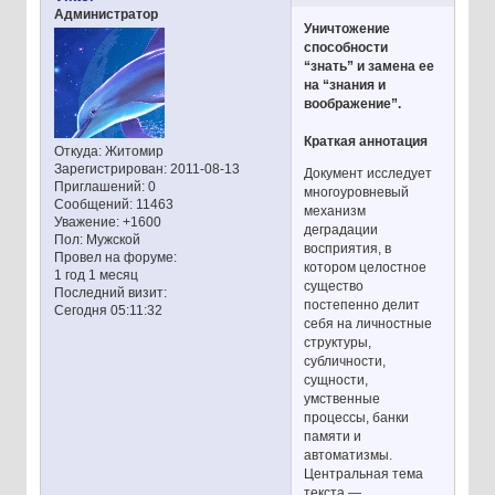
Администратор
Уничтожение
способности
“знать” и замена ее
на “знания и
воображение”.
Краткая аннотация
Откуда:
Житомир
Зарегистрирован
: 2011-08-13
Документ исследует
Приглашений:
0
многоуровневый
Сообщений:
11463
механизм
Уважение:
+1600
деградации
Пол:
Мужской
восприятия, в
Провел на форуме:
котором целостное
1 год 1 месяц
существо
Последний визит:
постепенно делит
Сегодня 05:11:32
себя на личностные
структуры,
субличности,
сущности,
умственные
процессы, банки
памяти и
автоматизмы.
Центральная тема
текста —