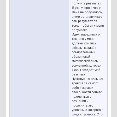
получить результат.
Я уже уверен, что у
меня не получилось,
и уже останавливаю
сам результат от
того, чтобы он у меня
получился.
Идея, парадигма о
том, что у меня
должны сойтись
звёзды, создаёт
собирательный
образ некой
мифической силы
вселенной, которая
якобы создаёт мой
результат.
Чувствуется сильная
тревога за самого
себя и за свои
способности сейчас
находиться в
сознании и
прояснять этот
уровень, с которого я
сюда спускаюсь. Это