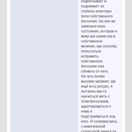
подпитывает и
поднимает из
глубины кластеры
боли собственного
бессилия. На них же
завязана игра-
состояние, которую я
вижу как серию игр в
собственное
величие, как способы
попытаться
исправить
собственное
бессилие или
сбежать от него.
На чуть более
высоких уровнях, где
ещё есть ресурс, я
пытаюсь как-то
научиться жить с
этим бессилием,
адаптироваться к
нему и
подстраиваться под
него. Я соприкасаюсь
с комплексной
структурой личности,