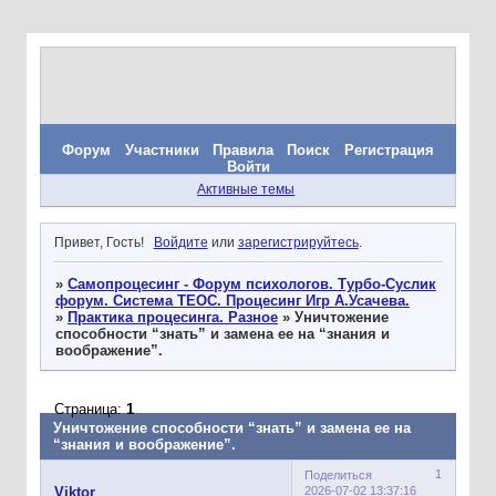
Форум
Участники
Правила
Поиск
Регистрация
Войти
Активные темы
Привет, Гость!
Войдите
или
зарегистрируйтесь
.
»
Самопроцесинг - Форум психологов. Турбо-Суслик
форум. Система ТЕОС. Процесинг Игр А.Усачева.
»
Практика процесинга. Разное
»
Уничтожение
способности “знать” и замена ее на “знания и
воображение”.
Страница:
1
Уничтожение способности “знать” и замена ее на
“знания и воображение”.
1
Поделиться
2026-07-02 13:37:16
Viktor