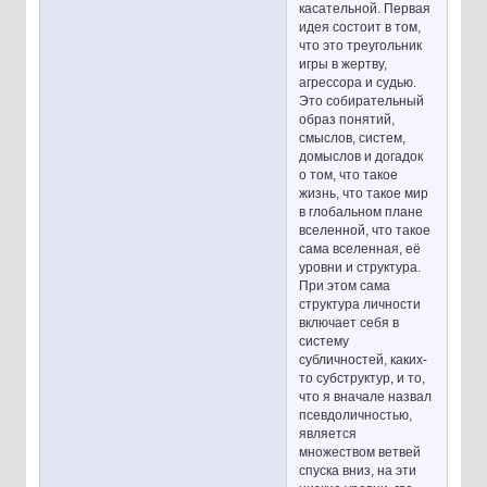
касательной. Первая
идея состоит в том,
что это треугольник
игры в жертву,
агрессора и судью.
Это собирательный
образ понятий,
смыслов, систем,
домыслов и догадок
о том, что такое
жизнь, что такое мир
в глобальном плане
вселенной, что такое
сама вселенная, её
уровни и структура.
При этом сама
структура личности
включает себя в
систему
субличностей, каких-
то субструктур, и то,
что я вначале назвал
псевдоличностью,
является
множеством ветвей
спуска вниз, на эти