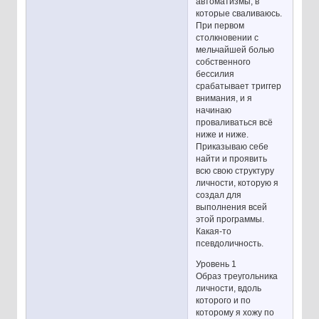
автоматизмы, в
которые сваливаюсь.
При первом
столкновении с
мельчайшей болью
собственного
бессилия
срабатывает триггер
внимания, и я
начинаю
проваливаться всё
ниже и ниже.
Приказываю себе
найти и проявить
всю свою структуру
личности, которую я
создал для
выполнения всей
этой программы.
Какая-то
псевдоличность.
Уровень 1
Образ треугольника
личности, вдоль
которого и по
которому я хожу по