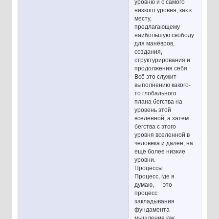
уровню и с самого
низкого уровня, как к
месту,
предлагающему
наибольшую свободу
для манёвров,
создания,
структурирования и
продолжения себя.
Всё это служит
выполнению какого-
то глобального
плана бегства на
уровень этой
вселенной, а затем
бегства с этого
уровня вселенной в
человека и далее, на
ещё более низкие
уровни.
Процессы
Процесс, где я
думаю, — это
процесс
закладывания
фундамента
мышления как