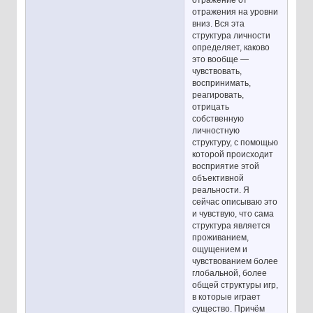
отражения на уровни
вниз. Вся эта
структура личности
определяет, каково
это вообще —
чувствовать,
воспринимать,
реагировать,
отрицать
собственную
личностную
структуру, с помощью
которой происходит
восприятие этой
объективной
реальности. Я
сейчас описываю это
и чувствую, что сама
структура является
проживанием,
ощущением и
чувствованием более
глобальной, более
общей структуры игр,
в которые играет
существо. Причём