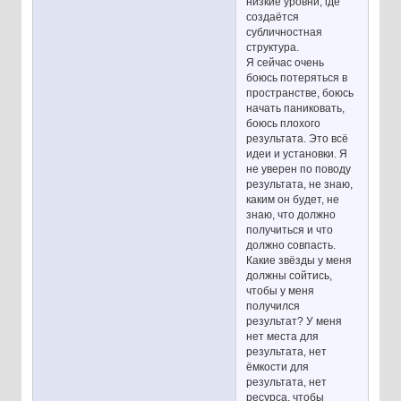
низкие уровни, где
создаётся
субличностная
структура.
Я сейчас очень
боюсь потеряться в
пространстве, боюсь
начать паниковать,
боюсь плохого
результата. Это всё
идеи и установки. Я
не уверен по поводу
результата, не знаю,
каким он будет, не
знаю, что должно
получиться и что
должно совпасть.
Какие звёзды у меня
должны сойтись,
чтобы у меня
получился
результат? У меня
нет места для
результата, нет
ёмкости для
результата, нет
ресурса, чтобы