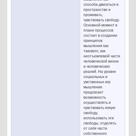
способа двигаться в
пространстве и
проживать,
чувствовать свободу.
Основной момент в
плане процессов
состоит в создании
принципов
мышления как
такового, как
неотъемлемой части
человеческой жизни
и человеческих
реалий. На уровне
социальных и
умственных игр
мышление
предлагает
возможность
осуществлять и
чувствовать некую
свободу,
использовать эти
свободы, отделять
от себя части
собственного