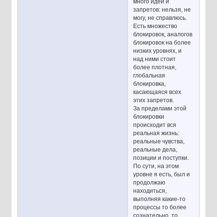
много идей и
запретов: нельзя, не
могу, не справлюсь.
Есть множество
блокировок, аналогов
блокировок на более
низких уровнях, и
над ними стоит
более плотная,
глобальная
блокировка,
касающаяся всех
этих запретов.
За пределами этой
блокировки
происходит вся
реальная жизнь:
реальные чувства,
реальные дела,
позиции и поступки.
По сути, на этом
уровне я есть, был и
продолжаю
находиться,
выполняя какие-то
процессы то более
сознательно, то