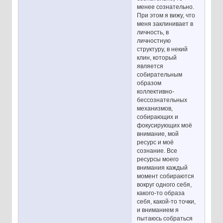
менее сознательно.
При этом я вижу, что
меня заклинивает в
личность, в
личностную
структуру, в некий
клин, который
является
собирательным
образом
коллективно-
бессознательных
механизмов,
собирающих и
фокусирующих моё
внимание, мой
ресурс и моё
сознание. Все
ресурсы моего
внимания каждый
момент собираются
вокруг одного себя,
какого-то образа
себя, какой-то точки,
и вниманием я
пытаюсь собраться