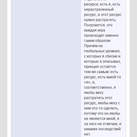
ресурса: есть я, есть
нерастраченный
ресурс, и этот ресурс
нужно растратить.
Получается, что
каждая игра
происходит именно
таким образом.
Причём на
глобальных уровнях,
с которых я сбегаю и
которые я описывал,
принцип остаётся
тем же самым: есть
ресурс, есть какой-то
«я», и,
соответственно, я
якобы могу
растратить этот
ресурс, якобы могу с
ним что-то сделать,
потому что он якобы
не является мной, я
за него не отвечаю, и
никаких последствий
нет.