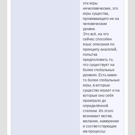
эти игры
нечеловеческие, это
игры существа,
проживающего не на
человеческом
уровне.
Это всё, на что
сейчас способен
язык: описания по
принципу аналогий,
попытка
предположить то,
что существует на
более глобальных
уровнях. Есть какие-
то более глобальные
игры, в которые
существо играет и на
которые оно себя
проиграло до
определённой
степени. Из этого
возникает мотив,
желание, намерение
и соответствующие
им процессы: