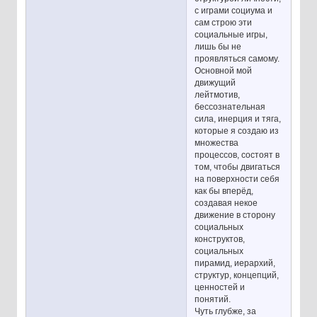
с играми социума и
сам строю эти
социальные игры,
лишь бы не
проявляться самому.
Основной мой
движущий
лейтмотив,
бессознательная
сила, инерция и тяга,
которые я создаю из
множества
процессов, состоят в
том, чтобы двигаться
на поверхности себя
как бы вперёд,
создавая некое
движение в сторону
социальных
конструктов,
социальных
пирамид, иерархий,
структур, концепций,
ценностей и
понятий.
Чуть глубже, за