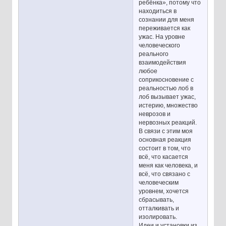
ребёнка», потому что
находиться в
сознании для меня
переживается как
ужас. На уровне
человеческого
реального
взаимодействия
любое
соприкосновение с
реальностью лоб в
лоб вызывает ужас,
истерию, множество
неврозов и
нервозных реакций.
В связи с этим моя
основная реакция
состоит в том, что
всё, что касается
меня как человека, и
всё, что связано с
человеческим
уровнем, хочется
сбрасывать,
отталкивать и
изолировать.
Идеи и установки из