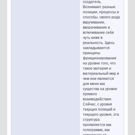
создатель.
Возникают разные
позиции, процессы и
способы, своего рода
вкручивание,
вворачивание и
вглючивание себя
чуть ниже в
реальность. Здесь
закладываются
принципы
функционирования
на уровне того, что
такое материя и
материальный мир и
чем они являются
для меня как
существа на уровне
прямого
взаимодействия.
Сейчас, с уровня
текущих позиций и
текущего уровня, эта
структура
проявляется как
голограмма, как
отражение от