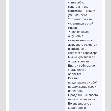
учить себя,
конструктивно
критиковать себя и
утешать себя.
Это помогло нам
укрепиться в этой
жизни.
У Нас не было
ощущения
внутренней силы,
душевного единства
и титанового
стержня в характере.
Мы не чувствовали
опоры в жизни
Внутри себя мы не
знали на что
оперется.
Все мы
представляем собой
продолжение своих
родителей.
Продолжение своего
папы и своей мамы.
Во внешности, в
характере, в