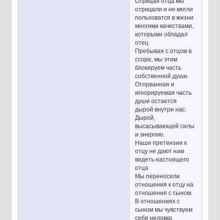
Отрицая отца мы
отрицали и не могли
пользоватся в жизни
многими качествами,
которыми обладал
отец
Пребывая с отцом в
ссоре, мы этим
блокируем часть
собственной души.
Оторванная и
игнорируемая часть
души остается
дырой внутри нас.
Дырой,
высасывающей силы
и энергию.
Наши претензии к
отцу не дают нам
видеть настоящего
отца
Мы переносили
отношения к отцу на
отношения с сыном.
В отношениях с
сыном мы чувствуем
себя неловко