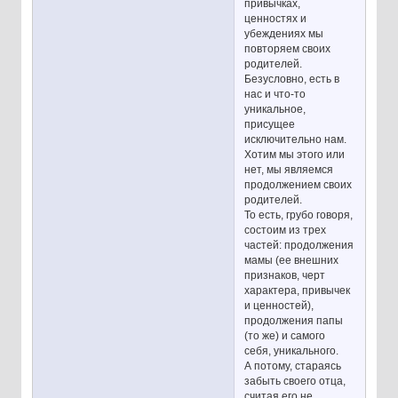
привычках,
ценностях и
убеждениях мы
повторяем своих
родителей.
Безусловно, есть в
нас и что-то
уникальное,
присущее
исключительно нам.
Хотим мы этого или
нет, мы являемся
продолжением своих
родителей.
То есть, грубо говоря,
состоим из трех
частей: продолжения
мамы (ее внешних
признаков, черт
характера, привычек
и ценностей),
продолжения папы
(то же) и самого
себя, уникального.
А потому, стараясь
забыть своего отца,
считая его не