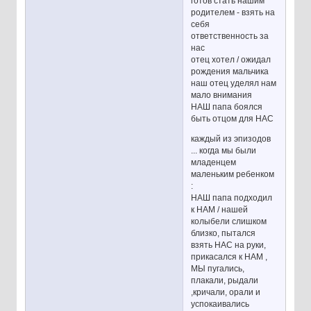
готов стать нашим
родителем - взять на
себя
ответственность за
нас
отец хотел / ожидал
рождения мальчика
наш отец уделял нам
мало внимания
НАШ папа боялся
быть отцом для НАС
каждый из эпизодов
... когда мы были
младенцем
маленьким ребенком
:
НАШ папа подходил
к НАМ / нашей
колыбели слишком
близко, пытался
взять НАС на руки,
прикасался к НАМ ,
МЫ пугались,
плакали, рыдали
,кричали, орали и
успокаивались