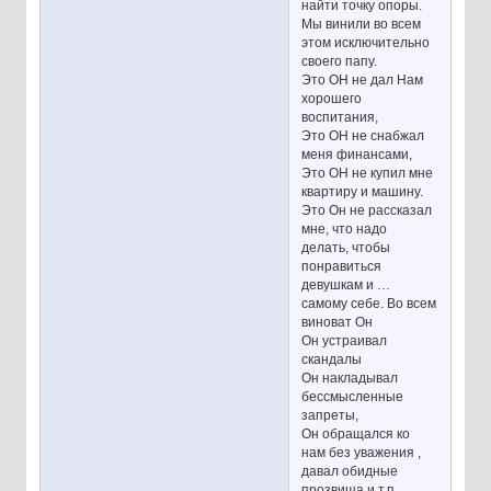
найти точку опоры.
Мы винили во всем
этом исключительно
своего папу.
Это ОН не дал Нам
хорошего
воспитания,
Это ОН не снабжал
меня финансами,
Это ОН не купил мне
квартиру и машину.
Это Он не рассказал
мне, что надо
делать, чтобы
понравиться
девушкам и …
самому себе. Во всем
виноват Он
Он устраивал
скандалы
Он накладывал
бессмысленные
запреты,
Он обращался ко
нам без уважения ,
давал обидные
прозвища и т.п.