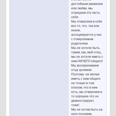
достойным уважения
или любви, мы
отрицаем эту часть
себя.
Мы отвергаем в себе
все то, что, так или
иначе,
ассоциируется у нас
с отвергаемым
родителем.
Мы не хотели быть
таким, как, мой отец,
мы не хотели иметь с
ним НИЧЕГО общего!
Мы воспринимаем
отца целиком
Поэтому -не желая
иметь с ним общего
не только в том
плохом, что в нем
есть, мы отвергаем и
то хорошее что он
демонстрирует,
тоже!
Мы не хотим быть на
него похожим,