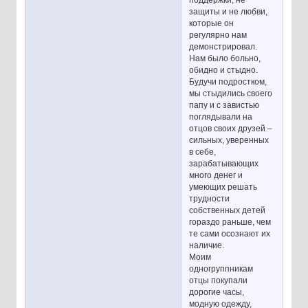
защиты и не любви,
которые он
регулярно нам
демонстрировал.
Нам было больно,
обидно и стыдно.
Будучи подростком,
мы стыдились своего
папу и с завистью
поглядывали на
отцов своих друзей –
сильных, уверенных
в себе,
зарабатывающих
много денег и
умеющих решать
трудности
собственных детей
гораздо раньше, чем
те сами осознают их
наличие.
Моим
одногруппникам
отцы покупали
дорогие часы,
модную одежду,