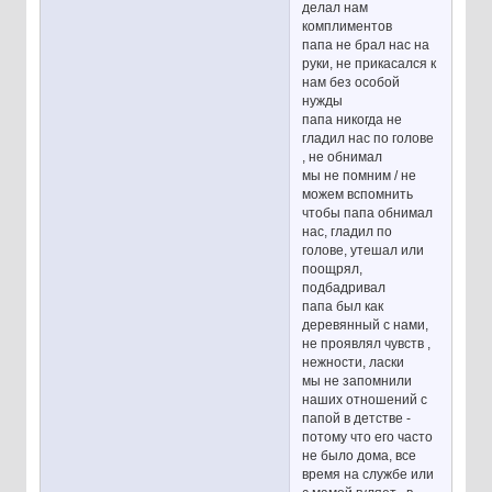
делал нам
комплиментов
папа не брал нас на
руки, не прикасался к
нам без особой
нужды
папа никогда не
гладил нас по голове
, не обнимал
мы не помним / не
можем вспомнить
чтобы папа обнимал
нас, гладил по
голове, утешал или
поощрял,
подбадривал
папа был как
деревянный с нами,
не проявлял чувств ,
нежности, ласки
мы не запомнили
наших отношений с
папой в детстве -
потому что его часто
не было дома, все
время на службе или