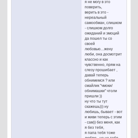
я не могу в это
поверить,
верить в это -
нереальный
самообман, слишком
- слишком долго
ожиданий и эмоций
да пошел ты со
своей
любовью....жену
люби, она досмотрит
классно и как
чувственно, прям на
слезу прошибает ,
давай теперь
обнимемся ? или
смайлик "чмоки/
обнимашки" чтоли
пришли ))
ну что ты тут
скажешь))) ну
любишь, бывает - вот
и живи теперь с этим
- сам)) без меня, как
я без тебя,
я папа тебя тоже
люблю - но не тебя