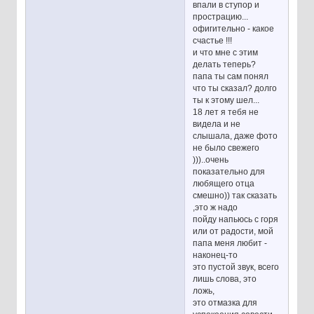
впали в ступор и
прострацию...
офигительно - какое
счастье !!!
и что мне с этим
делать теперь?
папа ты сам понял
что ты сказал? долго
ты к этому шел...
18 лет я тебя не
видела и не
слышала, даже фото
не было свежего
)))..очень
показательно для
любящего отца
смешно)) так сказать
,это ж надо
пойду напьюсь с горя
или от радости, мой
папа меня любит -
наконец-то
это пустой звук, всего
лишь слова, это
ложь,
это отмазка для