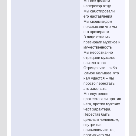
Мы все делаем
наперекор отцу
Мы саботировали
его наставления
Мы своим видом
показывали что мы
его презираем
В лице отца мы
презирали мужское и
мужественность
Мы неосознанно
отрицали мужское
начало в нас
Отрицая что –либо
,самое большее, что
нам удастся – мы
просто перестать
это замечать.
Мы внутренне
протестовали против
него, против мужских
черт характера.
Перестав быть
цельным человеком,
внутри нас
появилось что-то,
против чего мы