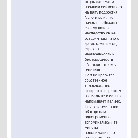
отцом занимаем
позицию обиженного
на папу подростка
Мы считали, что
ничем не обязаны
своему папе и в
наследство он не
оставил нам ничего,
кроме комплексов,
страхов,
неуверенности и
беспомощности
. А также – плохой
генетики.
Нам не нравится
собственное
телосложение,
которое с возрастом
все больше и больше
напоминает папино.
При воспоминании
об отце нам
одновременно
вспоминались и те
минуты
непонимания, не
поддержки, не