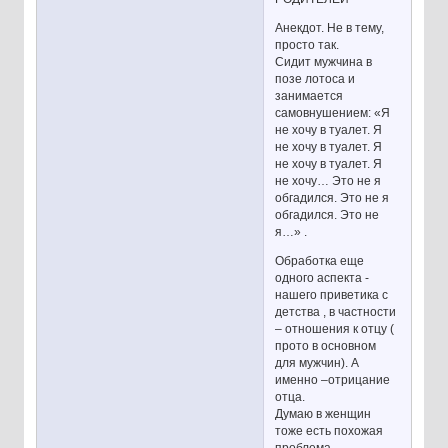
Анекдот. Не в тему,
просто так.
Сидит мужчина в
позе лотоса и
занимается
самовнушением: «Я
не хочу в туалет. Я
не хочу в туалет. Я
не хочу в туалет. Я
не хочу… Это не я
обгадился. Это не я
обгадился. Это не
я…» .
Обработка еще
одного аспекта -
нашего приветика с
детства , в частности
– отношения к отцу (
прото в основном
для мужчин). А
именно –отрицание
отца.
Думаю в женщин
тоже есть похожая
проблема –