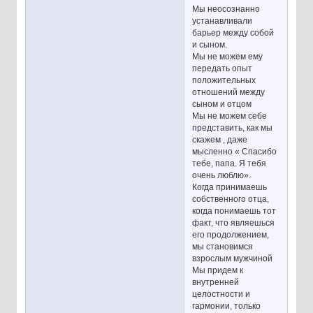
Мы неосознанно
устанавливали
барьер между собой
и сыном.
Мы не можем ему
передать опыт
положительных
отношений между
сыном и отцом
Мы не можем себе
представить, как мы
скажем , даже
мысленно « Спасибо
тебе, папа. Я тебя
очень люблю».
Когда принимаешь
собственного отца,
когда понимаешь тот
факт, что являешься
его продолжением,
мы становимся
взрослым мужчиной
Мы придем к
внутренней
целостности и
гармонии, только