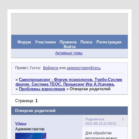
Форум
Участники
Правила
Поиск
Регистрация
Войти
Активные темы
Привет, Гость!
Войдите
или
зарегистрируйтесь
.
»
Самопроцесинг - Форум психологов. Турбо-Суслик
форум. Система ТЕОС. Процесинг Игр А.Усачева.
»
Проблемы взросления
»
Отвергая родителей
Страница:
1
Отвергая родителей
1
Поделиться
2011-08-13 21:58:51
Viktor
Администратор
Для обработки
материала можно