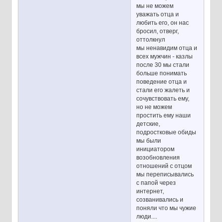
мы не можем
уважать отца и
любить его, он нас
бросил, отверг,
оттолкнул
мы ненавидим отца и
всех мужчин - казлы
после 30 мы стали
больше понимать
поведение отца и
стали его жалеть и
сочувствовать ему,
но не можем
простить ему наши
детские,
подростковые обиды
мы были
инициатором
возобновления
отношений с отцом
мы переписывались
с папой через
интернет,
созванивались и
поняли что мы чужие
люди....