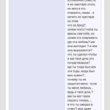
успокоения совести,
я не чувствую этого,
не могу в это
поверить, никак ...я
ничего не чувствую
за этим
что за бред?
зачем лгать? папа ты
врешь сам себе, но
зачем это озвучивать
где эта любовь? как
она выглядит ? в чем
она выражается?
что ты сделал чтобы
я как твоя дочь это
почувствовала?
где ты тогда был все
эти годы, когда был
мне нужен? ..
почему ты не
защитил меня - если
ты меня любишь ,
ведь я твоя дочь ?
как ты мог такое
сказать теперь....
и что ты ожидал в
ответ? мне даже