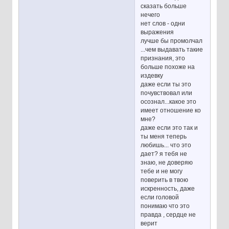
сказать больше
нечего
нет слов - одни
выражения
лучше бы промолчал
...чем выдавать такие
признания, это
больше похоже на
издевку
даже если ты это
почувствовал или
осознал...какое это
имеет отношение ко
мне?
даже если это так и
ты меня теперь
любишь... что это
дает? я тебя не
знаю, не доверяю
тебе и не могу
поверить в твою
искренность, даже
если головой
понимаю что это
правда , сердце не
верит