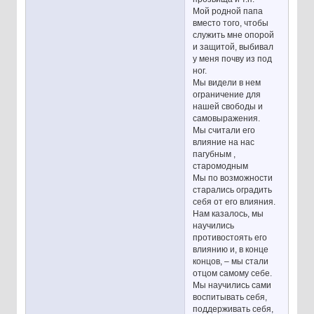
Мой родной папа
вместо того, чтобы
служить мне опорой
и защитой, выбивал
у меня почву из под
ног.
Мы видели в нем
ограничение для
нашей свободы и
самовыражения.
Мы считали его
влияние на нас
пагубным ,
старомодным
Мы по возможности
старались оградить
себя от его влияния.
Нам казалось, мы
научились
противостоять его
влиянию и, в конце
концов, – мы стали
отцом самому себе.
Мы научились сами
воспитывать себя,
поддерживать себя,