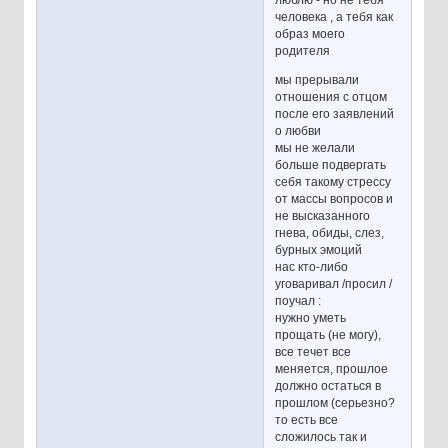
человека , а тебя как
образ моего
родителя
мы прерывали
отношения с отцом
после его заявлений
о любви
мы не желали
больше подвергать
себя такому стрессу
от массы вопросов и
не высказанного
гнева, обиды, слез,
бурных эмоций
нас кто-либо
уговаривал /просил /
поучал :
нужно уметь
прощать (не могу),
все течет все
меняется, прошлое
должно остаться в
прошлом (серьезно?
то есть все
сложилось так и