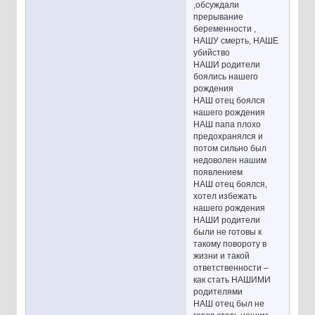
,обсуждали
прерывание
беременности ,
НАШУ смерть, НАШЕ
убийство
НАШИ родители
боялись нашего
рождения
НАШ отец боялся
нашего рождения
НАШ папа плохо
предохранялся и
потом сильно был
недоволен нашим
появлением
НАШ отец боялся,
хотел избежать
нашего рождения
НАШИ родители
были не готовы к
такому повороту в
жизни и такой
ответственности –
как стать НАШИМИ
родителями
НАШ отец был не