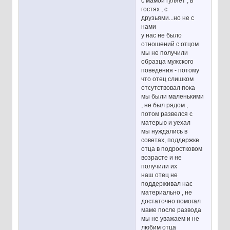
с мамой гуляет , в
гостях , с
друзьями...но не с
нами
у нас не было
отношений с отцом
мы не получили
образца мужского
поведения - потому
что отец слишком
отсутствовал пока
мы были маленькими
, не был рядом ,
потом развелся с
матерью и уехал
мы нуждались в
советах, поддержке
отца в подростковом
возрасте и не
получили их
наш отец не
поддерживал нас
материально , не
достаточно помогал
маме после развода
мы не уважаем и не
любим отца