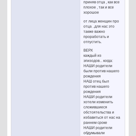
приняв отца , как все
плохое , так и все
хорошое
от лица женщин про
отца ..для нас это
также важно
проработать и
отпустить.
ВЕРХ
каждый из
эпизодов... когда:
НАШИ родители
были против нашего
рождения
НАШ отец был
против нашего
рождения
НАШИ родители
хотели изменить
сложившиеся
обстоятельства и
избавиться от нас на
раннем сроке
НАШИ родители
обдумывали