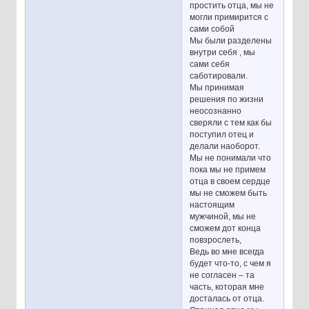
простить отца, мы не
могли примирится с
сами собой
Мы были разделены
внутри себя , мы
сами себя
саботировали.
Мы принимая
решения по жизни
неосознанно
сверяли с тем как бы
поступил отец и
делали наоборот.
Мы не понимали что
пока мы не примем
отца в своем сердце
мы не сможем быть
настоящим
мужчиной, мы не
сможем дот конца
повзрослеть,
Ведь во мне всегда
будет что-то, с чем я
не согласен – та
часть, которая мне
досталась от отца.