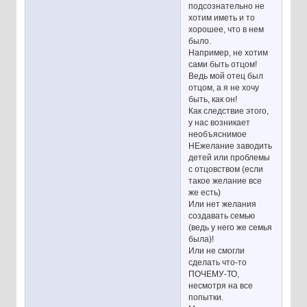
подсознательно не
хотим иметь и то
хорошее, что в нем
было.
Например, не хотим
сами быть отцом!
Ведь мой отец был
отцом, а я не хочу
быть, как он!
Как следствие этого,
у нас возникает
необъяснимое
НЕжелание заводить
детей или проблемы
с отцовством (если
такое желание все
же есть)
Или нет желания
создавать семью
(ведь у него же семья
была)!
Или не смогли
сделать что-то
ПОЧЕМУ-ТО,
несмотря на все
попытки.