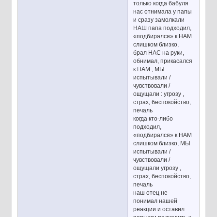
только когда бабуля
нас отнимала у папы
и сразу замолкали
НАШ папа подходил,
«подбирался» к НАМ
слишком близко,
брал НАС на руки,
обнимал, прикасался
к НАМ , МЫ
испытывали /
чувствовали /
ощущали : угрозу ,
страх, беспокойство,
печаль
когда кто-либо
подходил,
«подбирался» к НАМ
слишком близко, МЫ
испытывали /
чувствовали /
ощущали угрозу ,
страх, беспокойство,
печаль
наш отец не
понимал нашей
реакции и оставил