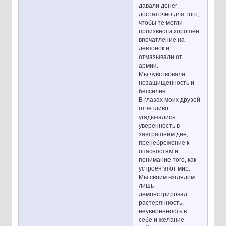
давали денег
достаточно для того,
чтобы те могли
произвести хорошее
впечатление на
девчонок и
отмазывали от
армии.
Мы чувствовали
незащищенность и
бессилие.
В глазах моих друзей
отчетливо
угадывались
уверенность в
завтрашнем дне,
пренебрежение к
опасностям и
понимание того, как
устроен этот мир.
Мы своим взглядом
лишь
демонстрировал
растерянность,
неуверенность в
себе и желание