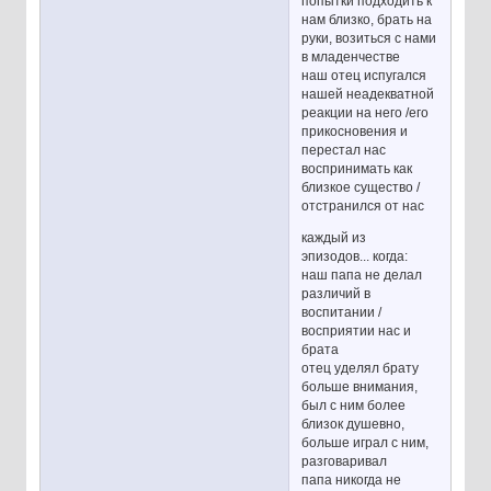
попытки подходить к
нам близко, брать на
руки, возиться с нами
в младенчестве
наш отец испугался
нашей неадекватной
реакции на него /его
прикосновения и
перестал нас
воспринимать как
близкое существо /
отстранился от нас
каждый из
эпизодов... когда:
наш папа не делал
различий в
воспитании /
восприятии нас и
брата
отец уделял брату
больше внимания,
был с ним более
близок душевно,
больше играл с ним,
разговаривал
папа никогда не