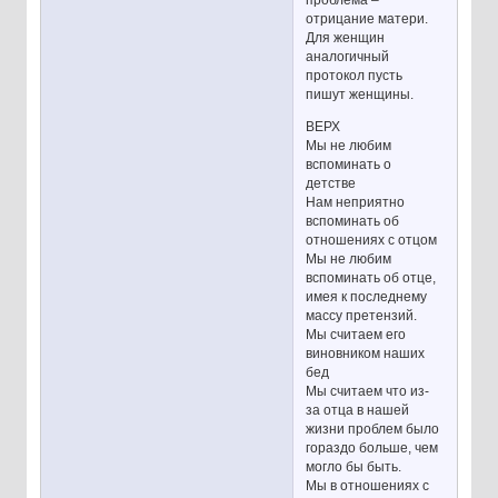
отрицание матери.
Для женщин
аналогичный
протокол пусть
пишут женщины.
ВЕРХ
Мы не любим
вспоминать о
детстве
Нам неприятно
вспоминать об
отношениях с отцом
Мы не любим
вспоминать об отце,
имея к последнему
массу претензий.
Мы считаем его
виновником наших
бед
Мы считаем что из-
за отца в нашей
жизни проблем было
гораздо больше, чем
могло бы быть.
Мы в отношениях с