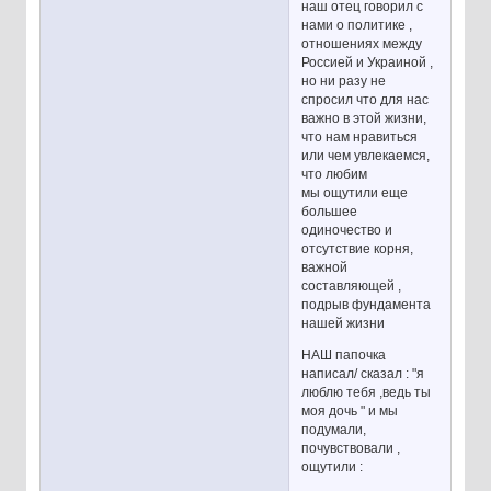
наш отец говорил с
нами о политике ,
отношениях между
Россией и Украиной ,
но ни разу не
спросил что для нас
важно в этой жизни,
что нам нравиться
или чем увлекаемся,
что любим
мы ощутили еще
большее
одиночество и
отсутствие корня,
важной
составляющей ,
подрыв фундамента
нашей жизни
НАШ папочка
написал/ сказал : "я
люблю тебя ,ведь ты
моя дочь " и мы
подумали,
почувствовали ,
ощутили :