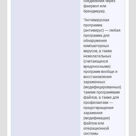
соединения через
фаервол или
брендмауер.
"Антивирусная
программа
(антивирус) — любая
программа для
обнаружения
компьютерных
вирусов, а также
нежелательных
(считающихся
вредоносными)
программ вообще и
восстановления
зараженных
(модифицированных)
такими программами
файлов, а также для
профилактики —
предотвращения
заражения
(модификации)
файлов или
операционной
системы