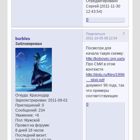
Отредактировано
Сергей (2011-11-30
12:43:54)
0
2
Поделиться
2011-10-05 08:12:04
burbles
Заблокирован
Посмотри для
начала такую схемку:
http://kobovec.org.ua/sociologi
Про СМИ в этом
контексте
http://dotu.ru/files/19960228_S
… stixii.pdf
документ 96 года, так
что примеры
Откуда:
Краснодар
соответствующие.
Зарегистрирован
: 2011-09-01
0
Приглашений:
0
Сообщений:
234
Уважение:
+6
Пол:
Мужской
Провел на форуме:
8 дней 18 часов
Последний визит: