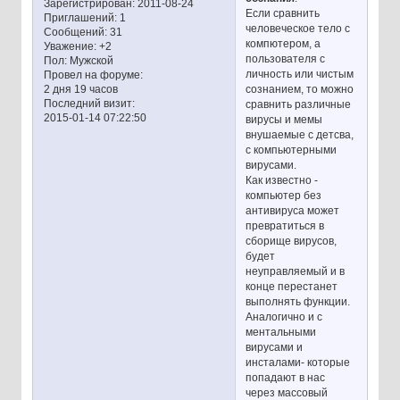
Зарегистрирован
: 2011-08-24
Если сравнить
Приглашений:
1
человеческое тело с
Сообщений:
31
компютером, а
Уважение:
+2
пользователя с
Пол:
Мужской
личность или чистым
Провел на форуме:
сознанием, то можно
2 дня 19 часов
Последний визит:
сравнить различные
2015-01-14 07:22:50
вирусы и мемы
внушаемые с детсва,
с компьютерными
вирусами.
Как известно -
компьютер без
антивируса может
превратиться в
сборище вирусов,
будет
неуправляемый и в
конце перестанет
выполнять функции.
Аналогично и с
ментальными
вирусами и
инсталами- которые
попадают в нас
через массовый