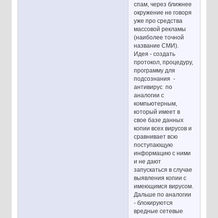
спам, через ближнее
окружение не говоря
уже про средства
массовой рекламы
(наиболее точной
название СМИ).
Идея - создать
протокол, процедуру,
программу для
подсознания -
антивирус по
аналогии с
компьютерным,
который имеет в
свое базе данных
копии всех вирусов и
сравнивает всю
поступающую
информацию с ними
и не дают
запускаться в случае
выявления копии с
имеющимся вирусом.
Дальше по аналогии
- блокируются
вредные сетевые