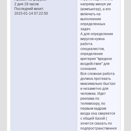
напряму минуя ум
2 дня 19 часов
Последний визит:
(компьютер), а его
2015-01-14 07:22:50
включать на
выполнение
определенных
задач.
А для определение
вирусов нужна
работа
специалистов,
определение
критерия "вредное
воздействие" для
сознания.
Вся сложная работа
должна протекать
максимально быстро
и незаметно для
человека. Идет
реклама по
телевизору, по
первым кадрам
входа она сверяется
с общей базой (
хочется сказать по
подпространственному