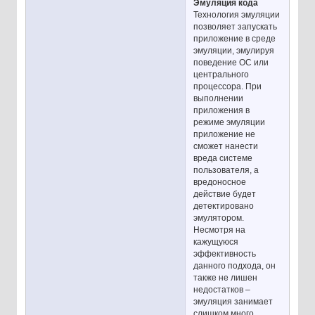
Эмуляция кода
Технология эмуляции
позволяет запускать
приложение в среде
эмуляции, эмулируя
поведение ОС или
центрального
процессора. При
выполнении
приложения в
режиме эмуляции
приложение не
сможет нанести
вреда системе
пользователя, а
вредоносное
действие будет
детектировано
эмулятором.
Несмотря на
кажущуюся
эффективность
данного подхода, он
также не лишен
недостатков –
эмуляция занимает
слишком много