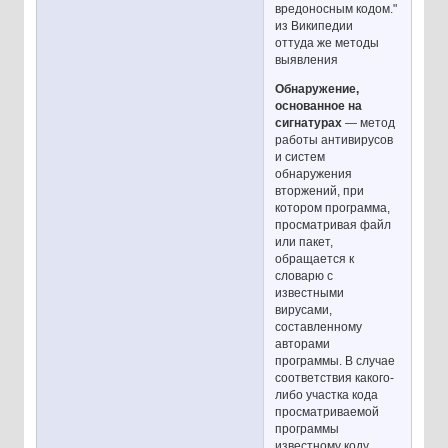
вредоносным кодом."
из Википедии
оттуда же методы
выявления
Обнаружение,
основанное на
сигнатурах
— метод
работы антивирусов
и систем
обнаружения
вторжений, при
котором программа,
просматривая файл
или пакет,
обращается к
словарю с
известными
вирусами,
составленному
авторами
программы. В случае
соответствия какого-
либо участка кода
просматриваемой
программы
известному коду