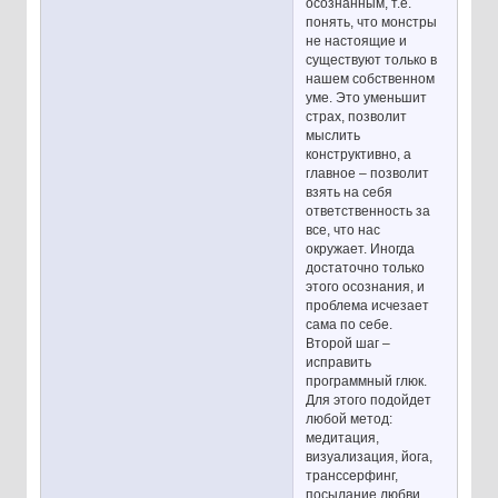
осознанным, т.е.
понять, что монстры
не настоящие и
существуют только в
нашем собственном
уме. Это уменьшит
страх, позволит
мыслить
конструктивно, а
главное – позволит
взять на себя
ответственность за
все, что нас
окружает. Иногда
достаточно только
этого осознания, и
проблема исчезает
сама по себе.
Второй шаг –
исправить
программный глюк.
Для этого подойдет
любой метод:
медитация,
визуализация, йога,
транссерфинг,
посылание любви,