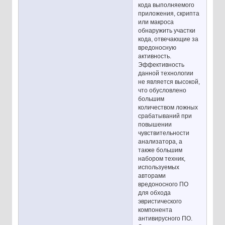
кода выполняемого
приложения, скрипта
или макроса
обнаружить участки
кода, отвечающие за
вредоносную
активность.
Эффективность
данной технологии
не является высокой,
что обусловлено
большим
количеством ложных
срабатываний при
повышении
чувствительности
анализатора, а
также большим
набором техник,
используемых
авторами
вредоносного ПО
для обхода
эвристического
компонента
антивирусного ПО.