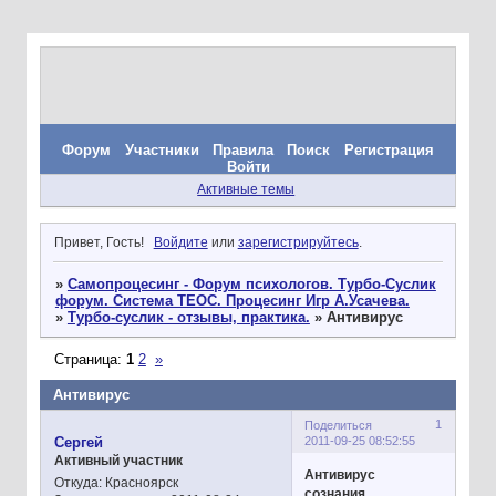
Форум
Участники
Правила
Поиск
Регистрация
Войти
Активные темы
Привет, Гость!
Войдите
или
зарегистрируйтесь
.
»
Самопроцесинг - Форум психологов. Турбо-Суслик
форум. Система ТЕОС. Процесинг Игр А.Усачева.
»
Турбо-суслик - отзывы, практика.
»
Антивирус
Страница:
1
2
»
Антивирус
1
Поделиться
2011-09-25 08:52:55
Сергей
Активный участник
Антивирус
Откуда:
Красноярск
сознания
.