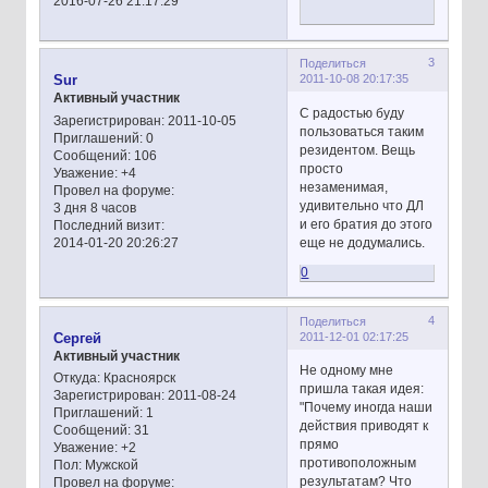
2016-07-26 21:17:29
3
Поделиться
2011-10-08 20:17:35
Sur
Активный участник
C радостью буду
Зарегистрирован
: 2011-10-05
пользоваться таким
Приглашений:
0
резидентом. Вещь
Сообщений:
106
просто
Уважение:
+4
незаменимая,
Провел на форуме:
удивительно что ДЛ
3 дня 8 часов
и его братия до этого
Последний визит:
еще не додумались.
2014-01-20 20:26:27
0
4
Поделиться
2011-12-01 02:17:25
Сергей
Активный участник
Не одному мне
Откуда:
Красноярск
пришла такая идея:
Зарегистрирован
: 2011-08-24
"Почему иногда наши
Приглашений:
1
действия приводят к
Сообщений:
31
прямо
Уважение:
+2
противоположным
Пол:
Мужской
результатам? Что
Провел на форуме: