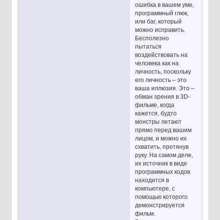
ошибка в вашем уме,
программный глюк,
или баг, который
можно исправить.
Бесполезно
пытаться
воздействовать на
человека как на
личность, поскольку
его личность – это
ваша иллюзия. Это –
обман зрения в 3D-
фильме, когда
кажется, будто
монстры летают
прямо перед вашим
лицом, и можно их
схватить, протянув
руку. На самом деле,
их источник в виде
программных кодов
находится в
компьютере, с
помощью которого
демонстрируется
фильм.