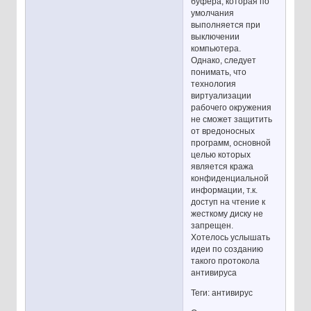
буфера, которая по
умолчания
выполняется при
выключении
компьютера.
Однако, следует
понимать, что
технология
виртуализации
рабочего окружения
не сможет защитить
от вредоносных
программ, основной
целью которых
является кража
конфиденциальной
информации, т.к.
доступ на чтение к
жесткому диску не
запрещен.
Хотелось услышать
идеи по созданию
такого протокола
антивируса
Теги: антивирус