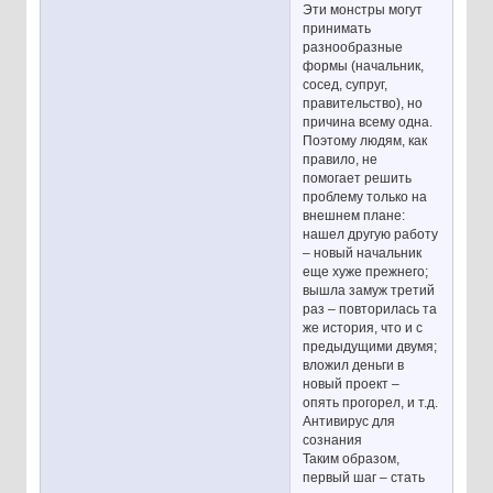
Эти монстры могут
принимать
разнообразные
формы (начальник,
сосед, супруг,
правительство), но
причина всему одна.
Поэтому людям, как
правило, не
помогает решить
проблему только на
внешнем плане:
нашел другую работу
– новый начальник
еще хуже прежнего;
вышла замуж третий
раз – повторилась та
же история, что и с
предыдущими двумя;
вложил деньги в
новый проект –
опять прогорел, и т.д.
Антивирус для
сознания
Таким образом,
первый шаг – стать