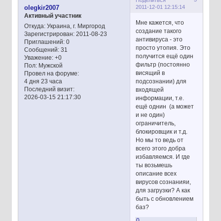
2011-12-01 12:15:14
olegkir2007
Активный участник
Мне кажется, что
Откуда:
Украина, г. Миргород
создание такого
Зарегистрирован
: 2011-08-23
антивируса - это
Приглашений:
0
просто утопия. Это
Сообщений:
31
получится ещё один
Уважение:
+0
фильтр (постоянно
Пол:
Мужской
висящий в
Провел на форуме:
подсознании) для
4 дня 23 часа
Последний визит:
входящей
2026-03-15 21:17:30
информации, т.е.
ещё однин (а может
и не один)
ограничитель,
блокировщик и т.д.
Но мы то ведь от
всего этого добра
избавляемся. И где
ты возьмешь
описание всех
вирусов сознанияи,
для загрузки? А как
быть с обновлением
баз?
0