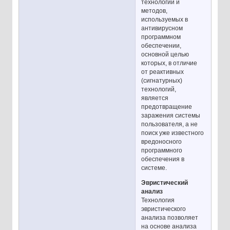
технологий и
методов,
используемых в
антивирусном
программном
обеспечении,
основной целью
которых, в отличие
от реактивных
(сигнатурных)
технологий,
является
предотвращение
заражения системы
пользователя, а не
поиск уже известного
вредоносного
программного
обеспечения в
системе.
Эвристический
анализ
Технология
эвристического
анализа позволяет
на основе анализа