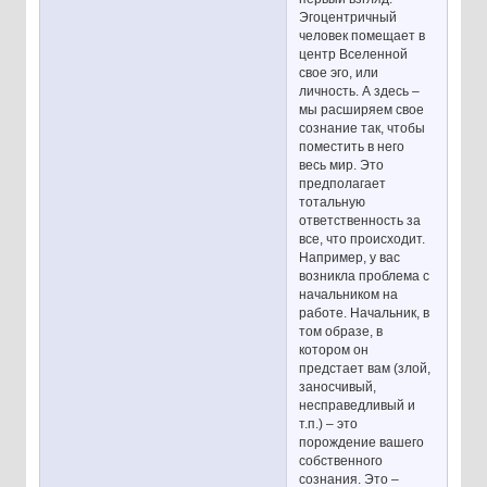
Эгоцентричный
человек помещает в
центр Вселенной
свое эго, или
личность. А здесь –
мы расширяем свое
сознание так, чтобы
поместить в него
весь мир. Это
предполагает
тотальную
ответственность за
все, что происходит.
Например, у вас
возникла проблема с
начальником на
работе. Начальник, в
том образе, в
котором он
предстает вам (злой,
заносчивый,
несправедливый и
т.п.) – это
порождение вашего
собственного
сознания. Это –