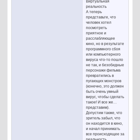
Виртуальная
реальность
А теперь
представьте, что
человек хотел
посмотреть
приятное и
расслабляющее
кино, но в результате
программного сбоя
или компьютерного
вируса что-то пошло
не так, и безобидные
персонажи фильма
превратились в
пугающих монстров
(конечно, это должен
быть очень умный
вирус, чтобы сделать
такое! И все же…
представим).
Допустим также, что
зритель забыл, что
он находится в кино,
и начал принимать
все происходящее за
реальность.