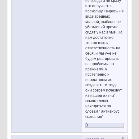
не всегда и не сразу
это получается,
поскольку «вирусы» в
виде вредных
мыслей, шаблонов и
убеждений прочно
сидят у нас в уме. Но
нам достаточно
только взять
ответственность на
себя, и мы уже не
будем реагировать
на проблемы по-
прежнему. А
постепенно и
перестанем их
создавать, и тогда
они совсем исчезнут
из нашей жизни"
ссылка легко
находиться по
словам " антивирус
сознания"
0
5
Поделиться