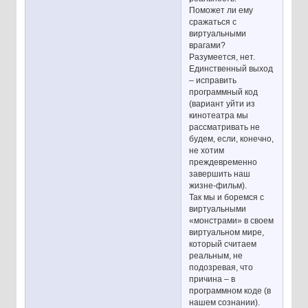
Поможет ли ему
сражаться с
виртуальными
врагами?
Разумеется, нет.
Единственный выход
– исправить
программный код
(вариант уйти из
кинотеатра мы
рассматривать не
будем, если, конечно,
не хотим
преждевременно
завершить наш
жизне-фильм).
Так мы и боремся с
виртуальными
«монстрами» в своем
виртуальном мире,
который считаем
реальным, не
подозревая, что
причина – в
программном коде (в
нашем сознании).