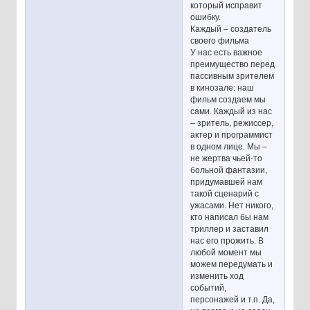
который исправит
ошибку.
Каждый – создатель
своего фильма
У нас есть важное
преимущество перед
пассивным зрителем
в кинозале: наш
фильм создаем мы
сами. Каждый из нас
– зритель, режиссер,
актер и программист
в одном лице. Мы –
не жертва чьей-то
больной фантазии,
придумавшей нам
такой сценарий с
ужасами. Нет никого,
кто написал бы нам
триллер и заставил
нас его прожить. В
любой момент мы
можем передумать и
изменить ход
событий,
персонажей и т.п. Да,