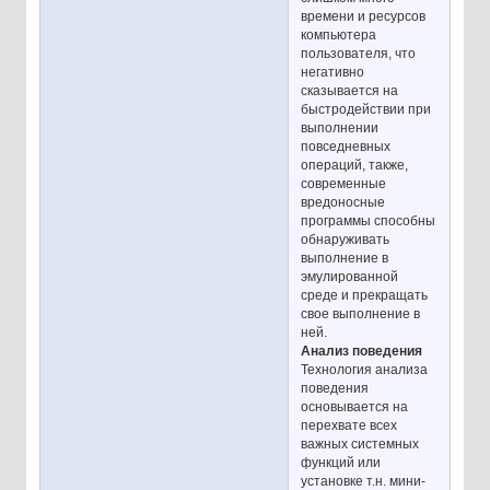
времени и ресурсов
компьютера
пользователя, что
негативно
сказывается на
быстродействии при
выполнении
повседневных
операций, также,
современные
вредоносные
программы способны
обнаруживать
выполнение в
эмулированной
среде и прекращать
свое выполнение в
ней.
Анализ поведения
Технология анализа
поведения
основывается на
перехвате всех
важных системных
функций или
установке т.н. мини-