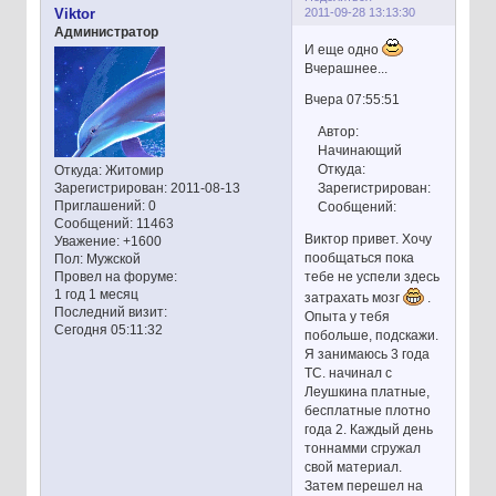
2011-09-28 13:13:30
Viktor
Администратор
И еще одно
Вчерашнее...
Вчера 07:55:51
Автор:
Начинающий
Откуда:
Откуда:
Житомир
Зарегистрирован
: 2011-08-13
Зарегистрирован:
Приглашений:
0
Сообщений:
Сообщений:
11463
Виктор привет. Хочу
Уважение:
+1600
пообщаться пока
Пол:
Мужской
Провел на форуме:
тебе не успели здесь
1 год 1 месяц
затрахать мозг
.
Последний визит:
Опыта у тебя
Сегодня 05:11:32
побольше, подскажи.
Я занимаюсь 3 года
ТС. начинал с
Леушкина платные,
бесплатные плотно
года 2. Каждый день
тоннамми сгружал
свой материал.
Затем перешел на