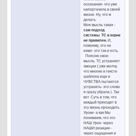
осознания- что уже
напортачила в своей
жизни. Ну, что ж
делать.
Моя мысль такая -
сам подход
системы ТС в корне
не правилен.
И,
помоему, это не
ихмо- это так и есть.
Поясню свою
мысль. ТС устраняет
эмоции ( уже молчу,
что многие в тексте
шаблона еще и
ЧУВСТВА пытаются
устранить- это слово
я сразу убрала ). Так
вот. Суть в том, что
каждый приходит в
эту жизнь проходить
Уроки- а как Мы
понимаем, что это
НАШ Урок- через
НАШИ реакции -
через ощущения и