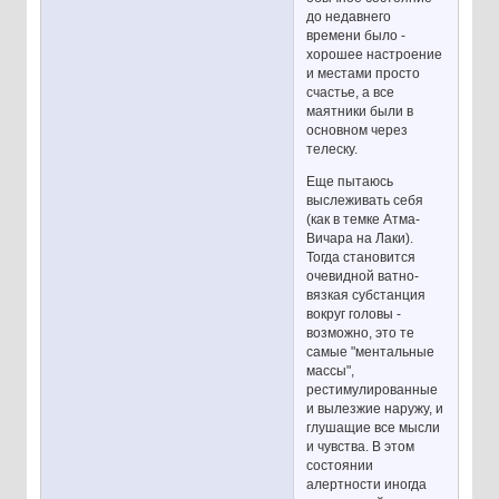
до недавнего
времени было -
хорошее настроение
и местами просто
счастье, а все
маятники были в
основном через
телеску.
Еще пытаюсь
выслеживать себя
(как в темке Атма-
Вичара на Лаки).
Тогда становится
очевидной ватно-
вязкая субстанция
вокруг головы -
возможно, это те
самые "ментальные
массы",
рестимулированные
и вылезжие наружу, и
глушащие все мысли
и чувства. В этом
состоянии
алертности иногда