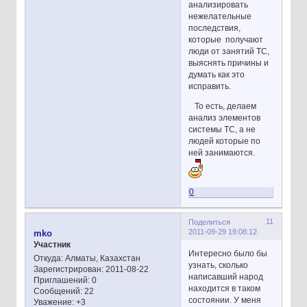
анализировать
нежелательные
последствия,
которые получают
люди от занятий ТС,
выяснять причины и
думать как это
исправить.
То есть, делаем
анализ элементов
системы ТС, а не
людей которые по
ней занимаются.
0
11
Поделиться
2011-09-29 19:08:12
mko
Участник
Интересно было бы
Откуда:
Алматы, Казахстан
узнать, сколько
Зарегистрирован
: 2011-08-22
написавший народ
Приглашений:
0
находится в таком
Сообщений:
22
состоянии. У меня
Уважение:
+3