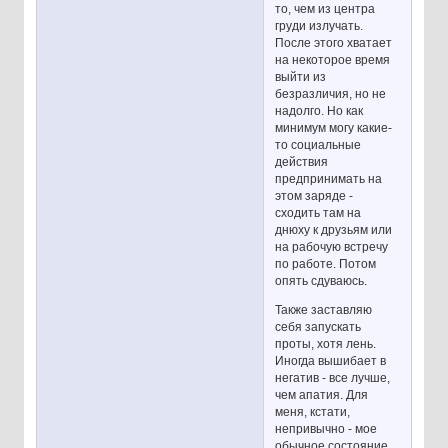
то, чем из центра
груди излучать.
После этого хватает
на некоторое время
выйти из
безразличия, но не
надолго. Но как
минимум могу какие-
то социальные
действия
предпринимать на
этом заряде -
сходить там на
днюху к друзьям или
на рабочую встречу
по работе. Потом
опять сдуваюсь.
Также заставляю
себя запускать
проты, хотя лень.
Иногда вышибает в
негатив - все лучше,
чем апатия. Для
меня, кстати,
непривычно - мое
обычное состояние