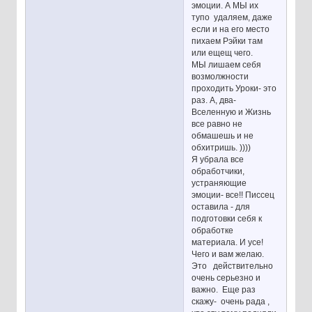
эмоции. А МЫ их
тупо удаляем, даже
если и на его место
пихаем Рэйки там
или ещещ чего.
МЫ лишаем себя
возмолжности
проходить Уроки- это
раз. А, два-
Вселенную и Жизнь
все равно не
обмашешь и не
обхитришь. ))))
Я убрала все
обработчики,
устраняющие
эмоции- все!! Писсец
оставила - для
подготовки себя к
обработке
материала. И усе!
Чего и вам желаю.
Это действительно
очень серьезно и
важно. Еще раз
скажу- очень рада ,