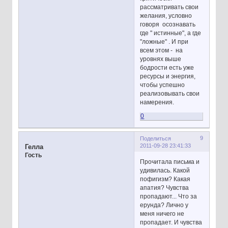
рассматривать свои
желания, условно
говоря осознавать
где " истинные", а где
"ложные" . И при
всем этом - на
уровнях выше
бодрости есть уже
ресурсы и энергия,
чтобы успешно
реализовывать свои
намерения.
0
9
Поделиться
2011-09-28 23:41:33
Гелла
Гость
Прочитала письма и
удивилась. Какой
пофигизм? Какая
апатия? Чувства
пропадают... Что за
ерунда? Лично у
меня ничего не
пропадает. И чувства