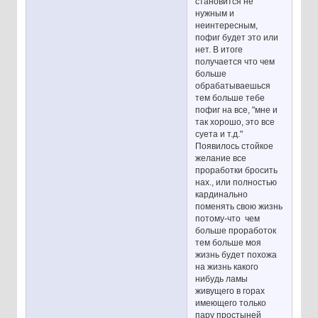
становится не
нужным и
неинтересным,
пофиг будет это или
нет. В итоге
получается что чем
больше
обрабатываешься
тем больше тебе
пофиг на все, "мне и
так хорошо, это все
суета и т.д."
Появилось стойкое
желание все
проработки бросить
нах., или полностью
кардинально
поменять свою жизнь
потому-что чем
больше проработок
тем больше моя
жизнь будет похожа
на жизнь какого
нибудь ламы
живущего в горах
имеющего только
пару простыней