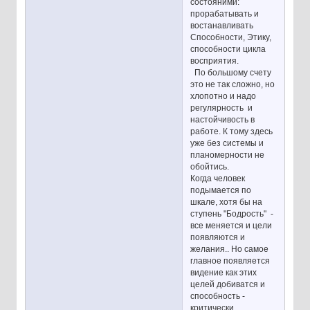
состояними:
прорабатывать и
востанавливать
Способности, Этику,
способности цикла
восприятия.
По большому счету
это не так сложно, но
хлопотно и надо
регулярность и
настойчивость в
работе. К тому здесь
уже без системы и
планомерности не
обойтись.
Когда человек
подымается по
шкале, хотя бы на
ступень "Бодрость" -
все меняется и цели
появляются и
желания.. Но самое
главное появляется
видение как этих
целей добиватся и
способность -
критически