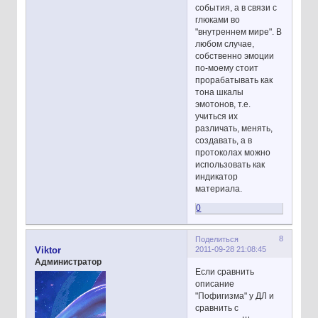
события, а в связи с
глюками во
"внутреннем мире". В
любом случае,
собственно эмоции
по-моему стоит
прорабатывать как
тона шкалы
эмотонов, т.е.
учиться их
различать, менять,
создавать, а в
протоколах можно
использовать как
индикатор
материала.
0
8
Поделиться
2011-09-28 21:08:45
Viktor
Администратор
Если сравнить
описание
"Пофигизма" у ДЛ и
сравнить с