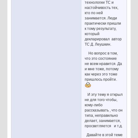
технологии ТС и
настойчивость тех,
кто по ней
занимается. Люди
практически пришли
к тому результату,
который
декларировал автор
ТС Д. Леушкин.
Но вопрос в том,
что это состояние
не всем нравится. Да
и мне тоже, потому
как через это тоже
пришлось пройти.
И эту тему я открыл
не для того чтобы,
кому-либо
рассказывать , что он
типа, неправильно
делает, занимается,
просветляется и т.д.
Давайте в этой теме