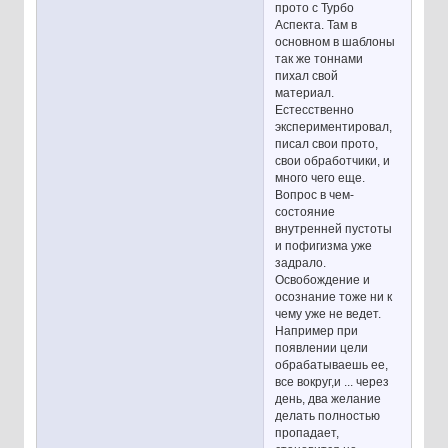
прото с Турбо
Аспекта. Там в
основном в шаблоны
так же тоннами
пихал свой
материал.
Естесственно
экспериментировал,
писал свои прото,
свои обработчики, и
много чего еще.
Вопрос в чем-
состояние
внутренней пустоты
и пофигизма уже
задрало.
Освобождение и
осознание тоже ни к
чему уже не ведет.
Например при
появлении цели
обрабатываешь ее,
все вокруг,и ... через
день, два желание
делать полностью
пропадает,