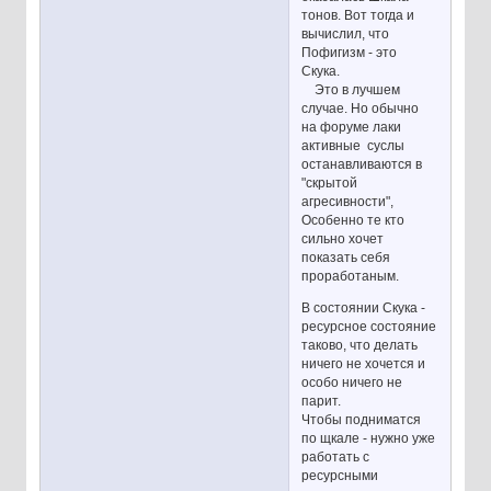
тонов. Вот тогда и
вычислил, что
Пофигизм - это
Скука.
Это в лучшем
случае. Но обычно
на форуме лаки
активные суслы
останавливаются в
"скрытой
агресивности",
Особенно те кто
сильно хочет
показать себя
проработаным.
В состоянии Скука -
ресурсное состояние
таково, что делать
ничего не хочется и
особо ничего не
парит.
Чтобы подниматся
по щкале - нужно уже
работать с
ресурсными