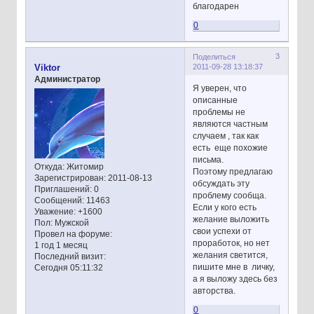
благодарен
0
3
Поделиться
2011-09-28 13:18:37
Viktor
Администратор
Я уверен, что
описанные
проблемы не
являются частным
случаем , так как
есть еще похожие
письма.
Откуда:
Житомир
Поэтому предлагаю
Зарегистрирован
: 2011-08-13
обсуждать эту
Приглашений:
0
проблему сообща.
Сообщений:
11463
Если у кого есть
Уважение:
+1600
желание выложить
Пол:
Мужской
свои успехи от
Провел на форуме:
проработок, но нет
1 год 1 месяц
желания светится,
Последний визит:
пишите мне в личку,
Сегодня 05:11:32
а я выложу здесь без
авторства.
0