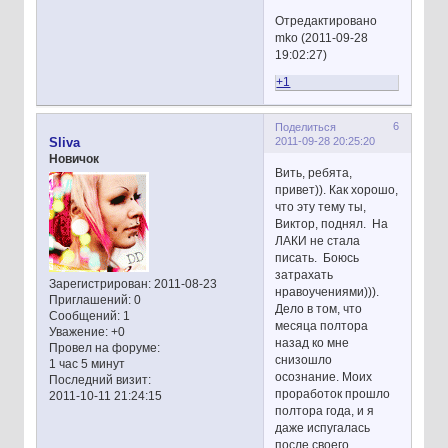
Отредактировано
mko (2011-09-28
19:02:27)
+1
6
Поделиться
2011-09-28 20:25:20
Sliva
Новичок
Вить, ребята,
привет)). Как хорошо,
что эту тему ты,
Виктор, поднял. На
ЛАКИ не стала
писать. Боюсь
затрахать
Зарегистрирован
: 2011-08-23
нравоучениями))).
Приглашений:
0
Дело в том, что
Сообщений:
1
месяца полтора
Уважение:
+0
назад ко мне
Провел на форуме:
снизошло
1 час 5 минут
осознание. Моих
Последний визит:
проработок прошло
2011-10-11 21:24:15
полтора года, и я
даже испугалась
после своего