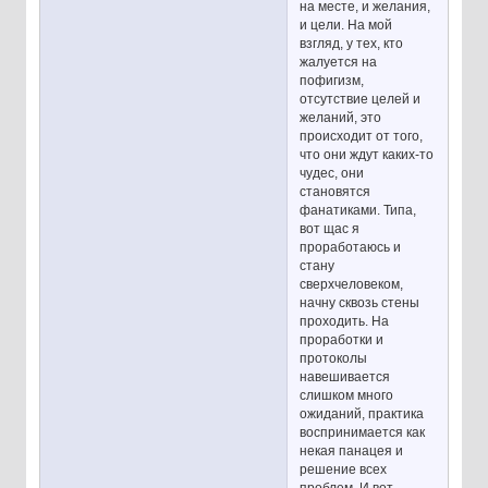
на месте, и желания,
и цели. На мой
взгляд, у тех, кто
жалуется на
пофигизм,
отсутствие целей и
желаний, это
происходит от того,
что они ждут каких-то
чудес, они
становятся
фанатиками. Типа,
вот щас я
проработаюсь и
стану
сверхчеловеком,
начну сквозь стены
проходить. На
проработки и
протоколы
навешивается
слишком много
ожиданий, практика
воспринимается как
некая панацея и
решение всех