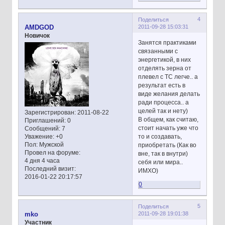
4
Поделиться
2011-09-28 15:03:31
AMDGOD
Новичок
Занятся практиками
связанными с
энергетикой, в них
отделять зерна от
плевел с ТС легче.. а
результат есть в
виде желания делать
ради процесса.. а
целей так и нету)
Зарегистрирован
: 2011-08-22
В общем, как считаю,
Приглашений:
0
стоит начать уже что
Сообщений:
7
то и создавать,
Уважение:
+0
Пол:
Мужской
приобретать (Как во
Провел на форуме:
вне, так в внутри)
4 дня 4 часа
себя или мира..
Последний визит:
ИМХО)
2016-01-22 20:17:57
0
5
Поделиться
2011-09-28 19:01:38
mko
Участник