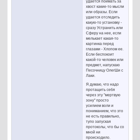
удается поймать за
хвост какие-то мысли
или образы. Если
удается отследить
какую-то установку -
сразу Устранить или
Сферу на нее, если
мелькает какая-то
картинка перед
глазами - Хлопом ее.
Если беспокоит
какой-то человек или
предмет, напускаю
Песочницу ОлегШи с
Лаки.
Я думаю, что надо
протащить себя
через эту "мертвую
зону" просто
усилием воли и
пониманием, что это
не есть правильно,
тупо запуская
протоколы, что бы со
мной ни
происходило.