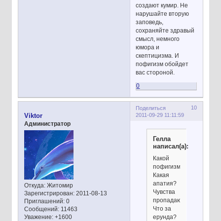
создают кумир. Не
нарушайте вторую
заповедь,
сохраняйте здравый
смысл, немного
юмора и
скептицизма. И
пофигизм обойдет
вас стороной.
0
10
Поделиться
2011-09-29 11:11:59
Viktor
Администратор
Гелла
написал(а):
Какой
пофигизм?
Какая
апатия?
Откуда:
Житомир
Чувства
Зарегистрирован
: 2011-08-13
пропадают...
Приглашений:
0
Что за
Сообщений:
11463
Уважение:
+1600
ерунда?