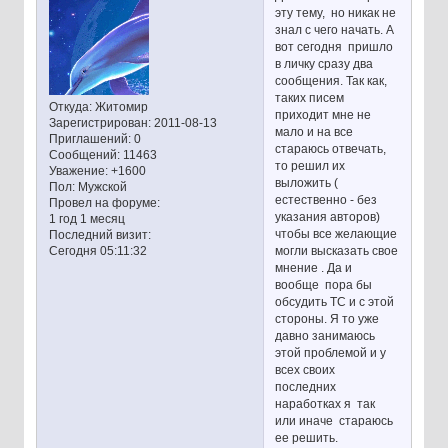
эту тему, но никак не
знал с чего начать. А
вот сегодня пришло
в личку сразу два
сообщения. Так как,
таких писем
Откуда:
Житомир
приходит мне не
Зарегистрирован
: 2011-08-13
мало и на все
Приглашений:
0
стараюсь отвечать,
Сообщений:
11463
то решил их
Уважение:
+1600
выложить (
Пол:
Мужской
естественно - без
Провел на форуме:
указания авторов)
1 год 1 месяц
чтобы все желающие
Последний визит:
могли высказать свое
Сегодня 05:11:32
мнение . Да и
вообще пора бы
обсудить ТС и с этой
стороны. Я то уже
давно занимаюсь
этой проблемой и у
всех своих
последних
наработках я так
или иначе стараюсь
ее решить.