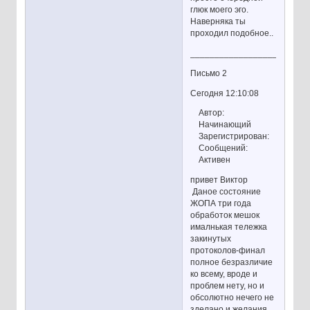
глюк моего эго.
Наверняка ты
проходил подобное..
________________________
Письмо 2
Сегодня 12:10:08
Автор:
Начинающий
Зарегистрирован:
Сообщений:
Активен
привет Виктор
Даное состояние
ЖОПА три года
обработок мешок
ималнькая тележка
закинутых
протоколов-финал
полное безразличие
ко всему, вроде и
проблем нету, но и
обсолютно нечего не
зделано и желания