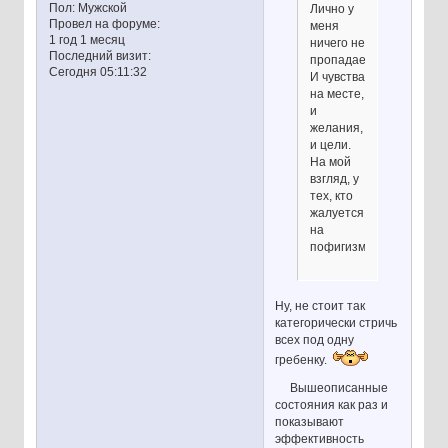
Пол:
Мужской
Лично у
Провел на форуме:
меня
1 год 1 месяц
ничего не
Последний визит:
пропадает.
Сегодня 05:11:32
И чувства
на месте,
и
желания,
и цели.
На мой
взгляд, у
тех, кто
жалуется
на
пофигизм
Ну, не стоит так
категорически стричь
всех под одну
гребенку.
Вышеописанные
состояния как раз и
показывают
эффективность