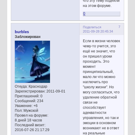
что эту тему подняли
на этом форуме.
0
7
Поделиться
2011-09-28 20:45:34
burbles
Заблокирован
Если в жизни человек
чему-то учится, это
ещё не значит, что
он пришел уроки
проходить. Это
момент
принципиальный,
мало ли что можно
наглючить про
Откуда:
Краснодар
"школу жизни". Но
Зарегистрирован
: 2011-09-01
могу согласиться, что
Приглашений:
0
удаление обратной
Сообщений:
234
связи не
Уважение:
+6
способствует
Пол:
Мужской
адекватности
Провел на форуме:
управления, но так и
8 дней 18 часов
эмоции в основном
Последний визит:
возникают не в ответ
2016-07-26 21:17:29
на реальные