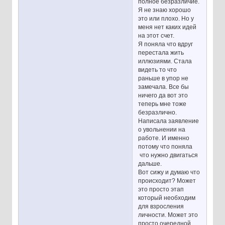
полное безразличие.
Я не знаю хорошо
это или плохо. Но у
меня нет каких идей
на этот счет.
Я поняла что вдруг
перестала жить
иллюзиями. Стала
видеть то что
раньше в упор не
замечала. Все бы
ничего да вот это
теперь мне тоже
безразлично.
Написала заявление
о увольнении на
работе. И именно
потому что поняла
что нужно двигаться
дальше.
Вот сижу и думаю что
происходит? Может
это просто этап
который необходим
для взросления
личности. Может это
просто очередной