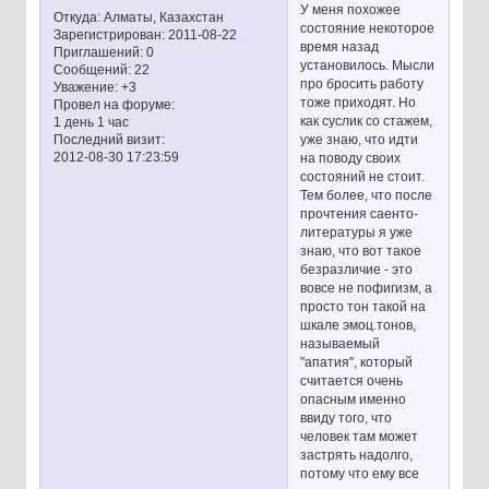
У меня похожее
Откуда:
Алматы, Казахстан
состояние некоторое
Зарегистрирован
: 2011-08-22
время назад
Приглашений:
0
установилось. Мысли
Сообщений:
22
про бросить работу
Уважение:
+3
тоже приходят. Но
Провел на форуме:
как суслик со стажем,
1 день 1 час
уже знаю, что идти
Последний визит:
2012-08-30 17:23:59
на поводу своих
состояний не стоит.
Тем более, что после
прочтения саенто-
литературы я уже
знаю, что вот такое
безразличие - это
вовсе не пофигизм, а
просто тон такой на
шкале эмоц.тонов,
называемый
"апатия", который
считается очень
опасным именно
ввиду того, что
человек там может
застрять надолго,
потому что ему все