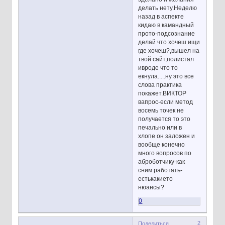
делать нету.Неделю
назад в аспекте
кидаю в камандный
прото-подсознание
делай что хочеш ищи
где хочеш?,вышел на
твой сайт,полистал
ивроде что то
екнула.....ну это все
слова практика
покажет.ВИКТОР
вапрос-если метод
восемь точек не
получается то это
печально или в
хлопе он заложен и
вообще конечно
много вопросов по
аброботчику-как
сним работать-
естькакието
нюансы?
0
2
Поделиться