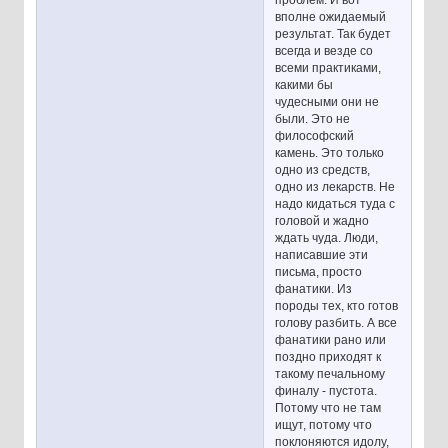
проблем. И вот
вполне ожидаемый
результат. Так будет
всегда и везде со
всеми практиками,
какими бы
чудесными они не
были. Это не
философский
камень. Это только
одно из средств,
одно из лекарств. Не
надо кидаться туда с
головой и жадно
ждать чуда. Люди,
написавшие эти
письма, просто
фанатики. Из
породы тех, кто готов
голову разбить. А все
фанатики рано или
поздно приходят к
такому печальному
финалу - пустота.
Потому что не там
ищут, потому что
поклоняются идолу,