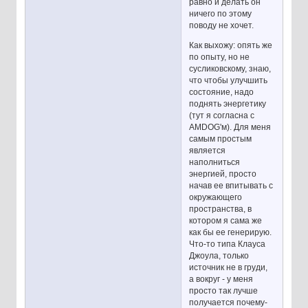
равно и делать он
ничего по этому
поводу не хочет.
Как выхожу: опять же
по опыту, но не
сусликовскому, знаю,
что чтобы улучшить
состояние, надо
поднять энергетику
(тут я согласна с
AMDOG'м). Для меня
самым простым
является
наполниться
энергией, просто
начав ее впитывать с
окружающего
пространства, в
котором я сама же
как бы ее генерирую.
Что-то типа Клауса
Джоула, только
источник не в груди,
а вокруг - у меня
просто так лучше
получается почему-