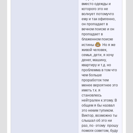
вместо одежды и
которого это не
волнует потомучто
ему и так офигенно,
он пропадает в
вечном поиске и он
пропадает в
блаженном поиске
истины
Но я же
живой человек,
семья, дети, я хочу
денег, машину,
квартиру и т.д. но
проблемма в том что
чем больше
проработок тем
менее вероятнее это
иметь т.к. я
становлюсь
нейтрален к этому. В
общем я бы назвал
это неким тупиком.
Виктор, возможно ты
слышал об это ни
раз, по -этому прошу
помоги советом, буду