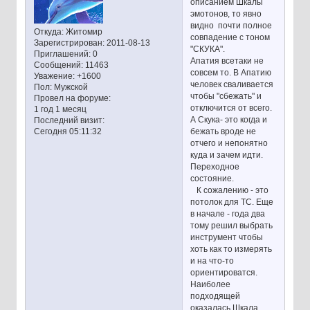
описанием Шкалы
эмотонов, то явно
видно почти полное
Откуда:
Житомир
совпадение с тоном
Зарегистрирован
: 2011-08-13
"СКУКА".
Приглашений:
0
Апатия всетаки не
Сообщений:
11463
совсем то. В Апатию
Уважение:
+1600
человек сваливается
Пол:
Мужской
чтобы "сбежать" и
Провел на форуме:
отключится от всего.
1 год 1 месяц
А Скука- это когда и
Последний визит:
бежать вроде не
Сегодня 05:11:32
отчего и непонятно
куда и зачем идти.
Переходное
состояние.
К сожалению - это
потолок для ТС. Еще
в начале - года два
тому решил выбрать
инструмент чтобы
хоть как то измерять
и на что-то
ориентироватся.
Наиболее
подходящей
оказалась Шкала