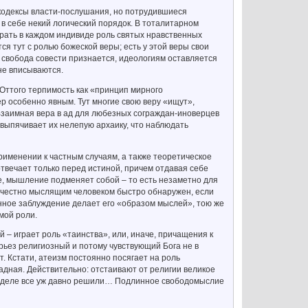
 кодексы власти-послушания, но потрудившиеся
 в себе некий логический порядок. В тоталитарном
рать в каждом индивиде роль святых нравственных
ся тут с ролью божеской веры; есть у этой веры свои
я свобода совести признается, идеологиям оставляется
не вписываются.
Оттого терпимость как «принцип мирного
р особенно явным. Тут многие свою веру «ищут»,
 Взаимная вера в ад для любезных сограждан-иноверцев
 выпячивает их нелепую архаику, что наблюдать
именении к частным случаям, а также теоретическое
вечает только перед истиной, причем отдавая себе
ие, мышление подменяет собой – то есть незаметно для
бы честно мыслящим человеком быстро обнаружен, если
нное заблуждение делает его «образом мыслей», тою же
мой роли.
 играет роль «таинства», или, иначе, причащения к
рьез религиозный и потому чувствующий Бога не в
ст. Кстати, атеизм постоянно посягает на роль
садная. Действительно: отстаивают от религии великое
мом деле все уж давно решили… Подлинное свободомыслие