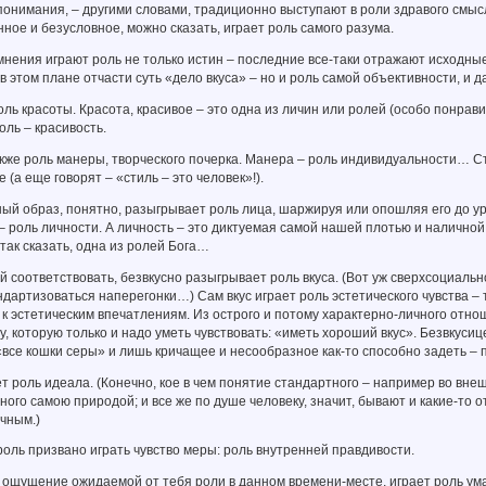
понимания, – другими словами, традиционно выступают в роли здравого см
ное и безусловное, можно сказать, играет роль самого разума.
ения играют роль не только истин – последние все-таки отражают исходные
 в этом плане отчасти суть «дело вкуса» – но и роль самой объективности, и д
ь красоты. Красота, красивое – это одна из личин или ролей (особо понрав
оль – красивость.
же роль манеры, творческого почерка. Манера – роль индивидуальности… Ст
е (а еще говорят – «стиль – это человек»!).
й образ, понятно, разыгрывает роль лица, шаржируя или опошляя его до ур
 роль личности. А личность – это диктуемая самой нашей плотью и налично
 так сказать, одна из ролей Бога…
соответствовать, безвкусно разыгрывает роль вкуса. (Вот уж сверхсоциальн
ндартизоваться наперегонки…) Сам вкус играет роль эстетического чувства –
к эстетическим впечатлениям. Из острого и потому характерно-личного отн
, которую только и надо уметь чувствовать: «иметь хороший вкус». Безвкусиц
, «все кошки серы» и лишь кричащее и несообразное как-то способно задеть – 
роль идеала. (Конечно, кое в чем понятие стандартного – например во внеш
ного самою природой; и все же по душе человеку, значит, бывают и какие-то
ичным.)
ль призвано играть чувство меры: роль внутренней правдивости.
ощущение ожидаемой от тебя роли в данном времени-месте, играет роль ума.