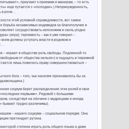
оспитывают», приучают к приемам и манерам, – то есть
ость» еще путается с «господин».) Непринужденность,
ь в роли…
ности этой условной справедливости, вот самое
ых борьба независимых индивидов за благополучие и
позволяет сосуществовать непохожим и сколь угодно
ура» (игра); терпимость – как я уже говорил –
о всем должны уступать власти в родовом и
ет…
ия – играют в обществе роль свободы. Подлинной-то
 свободным от общества нельзя») и ощущать в тюремной
 остается лишь пожелать праву совершенствоваться –
тного бога – того, чье насилие признавалось бы за
 дьявольщина.)
еннее социум берет распределение этих ролей в свои
ую «последних первыми». Рядовой с большими
ером, соседствуя на обочине с мудрецами и иногда
ть» бывают трудно различимы).
 нашем – нашего социума – социальном порядке. Она
диции претендует рутина.
екоторой степени играть роль общего языка и даже