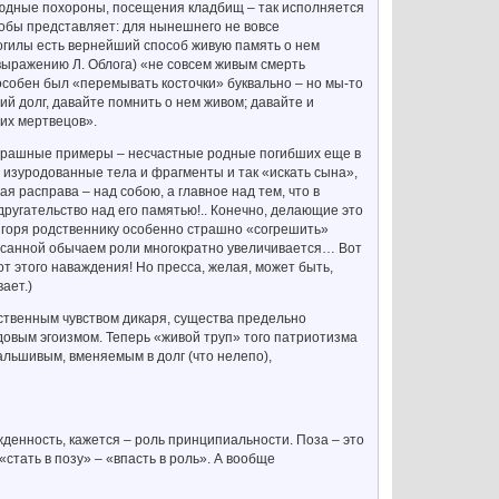
людные похороны, посещения кладбищ – так исполняется
кобы представляет: для нынешнего не вовсе
огилы есть вернейший способ живую память о нем
 выражению Л. Облога) «не совсем живым смерть
особен был «перемывать косточки» буквально – но мы-то
ий долг, давайте помнить о нем живом; давайте и
оих мертвецов».
 страшные примеры – несчастные родные погибших еще в
изуродованные тела и фрагменты и так «искать сына»,
я расправа – над собою, а главное над тем, что в
адругательство над его памятью!.. Конечно, делающие это
т горя родственнику особенно страшно «согрешить»
писанной обычаем роли многократно увеличивается… Вот
т этого наваждения! Но пресса, желая, может быть,
ает.)
ственным чувством дикаря, существа предельно
овым эгоизмом. Теперь «живой труп» того патриотизма
альшивым, вменяемым в долг (что нелепо),
денность, кажется – роль принципиальности. Поза – это
стать в позу» – «впасть в роль». А вообще