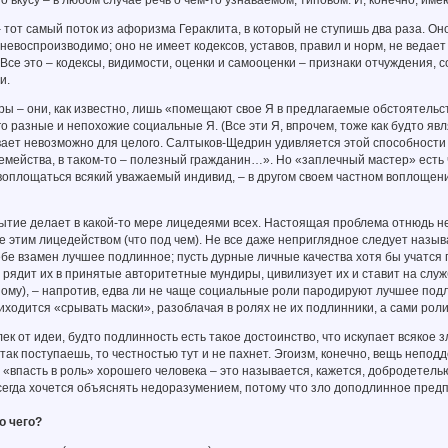
о вкусу – в любом случае речь о чем-то узнаваемом, типовом. И, конечно, им
от самый поток из афоризма Гераклита, в который не ступишь два раза. Оно 
невоспроизводимо; оно не имеет кодексов, уставов, правил и норм, не ведает о
Все это – кодексы, видимости, оценки и самооценки – признаки отчуждения,
и.
 – они, как известно, лишь «помещают свое Я в предлагаемые обстоятельст
го разные и непохожие социальные Я. (Все эти Я, впрочем, тоже как будто яв
вает невозможно для целого. Салтыков-Щедрин удивляется этой способности 
семейства, в таком-то – полезный гражданин…». Но «заплечный мастер» есть
воплощаться всякий уважаемый индивид, – в другом своем частном воплощен
тие делает в какой-то мере лицедеями всех. Настоящая проблема отнюдь не
 этим лицедейством (что под чем). Не все даже неприглядное следует называ
ебе взамен лучшее подлинное; пусть дурные личные качества хотя бы учатся
 рядит их в принятые авторитетные мундиры, цивилизует их и ставит на слу
ому), – напротив, едва ли не чаще социальные роли пародируют лучшее подли
риходится «срывать маски», разоблачая в ролях не их подлинники, а сами роли
ек от идеи, будто подлинность есть такое достоинство, что искупает всякое зл
и так поступаешь, то честностью тут и не пахнет. Эгоизм, конечно, вещь непо
 «впасть в роль» хорошего человека – это называется, кажется, добродетел
всегда хочется объяснять недоразумением, потому что зло доподлинное предп
о чего?