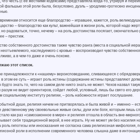
что честь (с ее жесткими кодексами) представляла когда-то, утрируя и переи
й фальшью этой роли была, безусловно, дуэль – уродливо-гротескно инсцени
знью.
ременам относится еще благородство – игравшее, кажется, роль великодуши
царство – благородство как культ, важнейшая в жизни роль, которой надо ж
 но радоваться, точно, нечему – на роль достоинства посягает, окончательн
ее – престиж.
во собственного достоинства также чувство ранга (места в социальной иера
а неотъемлемого, наследуемого с кровью – воспроизводил чувство собственног
лживо, а в чем-то даже и очень похоже.
жаю этот список.
 принадлежности к «нашему» вероисповеданию, сливающееся с обрядовери
и в этом ее суть – играет роль истины (содержание истины представляют догма
 будто знать то, чего на самом деле никто знать не может. Чехов назвал так
 разум не видит ориентиров, сойдет любой, условный, лишь бы свято его дер
м социальному институту религии, – роль набожности играет послушание.
обытной душе, религия ничем не притворялась и была живой и – именно – ес
 девственному уму своевольные живые силы, духи или боги, которым лишь сле
тало как раз «самозаконное в мире» и религия отошла в область вне-мирного
ывает себя традиционной верой, в нее играть. Ну не может ум без насилия на
а роль гипотезы или иносказания не согласна сама религиозная мифология, п
гиозной роли в исполнении современного человека слышна даже в интонациях