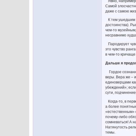
Явно, например, 
Самой злосчастно
даже с самою жи
К тем ушедшим в
достоинства). Ры
чем-то музейным,
несравнимо худш
Пародирует чувст
это чувство ранг
в чем-то кричаще 
Дальше я продол
Гордое сознание
веры. Вера же – 
единоверцами как
убеждений»; если
сути, подчинение
Когда-то, в перв
а более понятные
«естественным» с
почему-либо обяз
сомневаться! А н
Натянутость рели
темы.