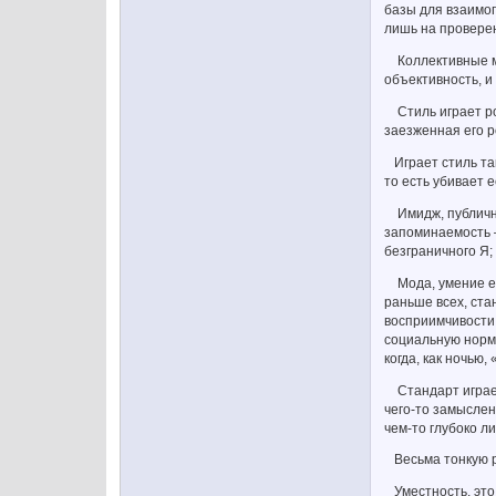
базы для взаимо
лишь на проверен
Коллективные мн
объективность, и
Стиль играет рол
заезженная его р
Играет стиль так
то есть убивает е
Имидж, публичны
запоминаемость –
безграничного Я;
Мода, умение ей 
раньше всех, ста
восприимчивости 
социальную норму
когда, как ночью
Стандарт играет 
чего-то замыслен
чем-то глубоко л
Весьма тонкую ро
Уместность, это 