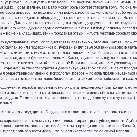
нут ритуал – о «ритуале» в его новейшем, частном значении. – Панихиды, 
мерших. Поразительно, как мало может роль соответствовать тому, что она я
человека лицезрение покойного или периодическая демонстрация себе его м
 это значит соединять облик ушедшего не с жизнью его, а со смертью! Но (по
тия»… Дикарь, тот попросту навещал и служил духу умершего – потому и сп
тить его живой дух не рядом с останками, а в себе! Отдав ушедшему последн
ь – но не на кладбищах, этих «городах мертвых»; «пусть мертвые хоронят св
 чувствования, этот «долг чувствовать правильно», огромна. Такова, что –
ю кампанию или подводников с «Курска» видят себя обязанными опознавать 
», «завидуя» тем, кому «хоть что-то досталось»… Какая бессмысленно жестока
остаться, для любивших его, живым!.. Какое, в сущности, кощунство, какое н
жертвы – это психоз. Чем объяснить его? Возможно, тем, что обезумевшему о
 – соразмерно тяжести утраты и ужасу ситуации страх отклониться от пред
ся общественному мнению, психологам, прессе, – помочь людям избавиться о
 власть за ее просчеты, лишь безжалостно и с идиотским пафосом его раздув
должение первобытно-религиозного культа предков рода, был когда-то есте
ого и ограничивающего свой персональный эгоизм лишь обожествляемым род
и к родине. Подменяя столь естественное и такое доброе чувство чувством ф
 и злым…
грать роль государства. Государство желает играть для нас роль родины.
жированность – о чем уже упоминалось – играют роль убежденности. А убеж
а значит плохо сыгранная, которой не верят) принципиальности несгибаемой; «
 играет роль верности долгу – то ли роль честности, то ли самой морали.