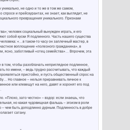
еющем спрос.
уникально, не одно и то же в том же самом,
 спросе и прейскурантах, не знает, как выглядит, не
 социального превращения уникального. Признаки
ва»; человек социальный вынужден играть, и его
ляют собой куски Я подлинного. Часть нашего существа
человека: «…в таком-то часу он заплечный мастер, в
 частное воплощение «полезного гражданина», в
ии, ясно, заботливый «отец семейства»… Впрочем, эта
 в том, чтобы разоблачать неприглядное подлинное,
ть по имени, – ведь трудно рассчитывать, что каждый
 проявляться пристойно, и пусть общественный спрос на
жбу… Но главное – нельзя приравнивать личное к
нное или клевещут на него, давят и хоронят его под
.
о. «Плохо, зато честно» – вздор: если знаешь, что
ддельная, но какая чудовищная фальшь – эгоизм в роли
ью – чем быть доподлинно дурным. Подлинность в добре
олагает сатану.