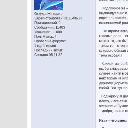
вакантные роли п
Подлинное же – т
индивидуально и 
Откуда:
Житомир
ищет признания. 
Зарегистрирован
: 2011-08-13
исполняемой рол
Приглашений:
0
Сообщений:
11463
Не играют актеры
Уважение:
+1600
главные роли – е
Пол:
Мужской
может то, что бы
Провел на форуме:
таком-то – отец 
1 год 1 месяц
Последний визит:
которого обязан 
Сегодня 05:11:32
тема особая.)
Коллективное бы
якобы скрываемое
сумеет найти в с
некоторые из них
дурному (корыстн
собой. Вот тут п
Подчеркну: я дал
плохо, и все-так
честности! Лучше
– добро, но зло 
Итак – что вмест