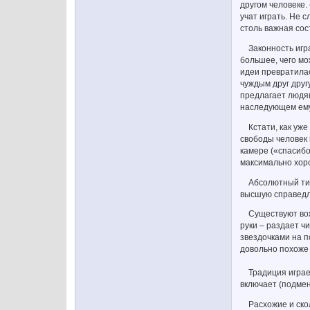
другом человеке.
учат играть. Не 
столь важная сос
Законность игра
большее, чего мо
идеи превратилас
чуждым друг другу
предлагает людям
наследующем ему 
Кстати, как уже 
свободы человек 
камере («спасибо
максимально хоро
Абсолютный тиран
высшую справедли
Существуют вожак
руки – раздает ч
звездочками на п
довольно похоже 
Традиция играет 
включает (подмен
Расхожие и сколь