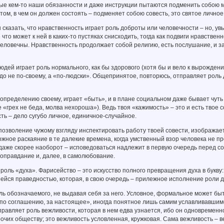
кем-то наши обязанности и даже инструкции пытаются подменить собою мор
том, в чем он должен состоять – подменяет собою совесть, это святое личное
азать, что нравственность играет роль доброты или человечности – но, увы!
 что может к ней в каких-то пустяках снисходить, тогда как подвиги нравстве
еловечны. Нравственность продолжает собой религию, есть послушание, и з
й играет роль нормального, как бы здорового (хотя бы и вело к вырождению и
адо не по-своему, а «по-людски». Общепринятое, повторюсь, отправляет роль 
пределению своему, играет «быть», и в плане социальном даже бывает чуть
 «грех не беда, молва нехороша»). Ведь твоя «кажимость» – это и есть твое 
сть – дело сугубо личное, единичное-случайное.
зволение чужому взгляду инспектировать работу твоей совести, изображает
ожное раскаяние в те далекие времена, когда умственный взор человека не пр
даже скорее наоборот – исповедоваться надлежит в первую очередь перед с
оправдание и, далее, в самолюбование.
оль «духа». Фарисейство – это искусство полного превращения духа в букву
ейся праведностью, которая, в свою очередь – прилежное исполнение роли 
 обозначаемого, не выдавая себя за него. Условное, формальное может быт
 по соглашению, за настоящее», иногда понятное лишь самим уславливавшимс
равляет роль вежливости, которая в нем едва узнается, ибо он одновременн
очих обществу; это вежливость условленная, кружковая. Сама вежливость – в