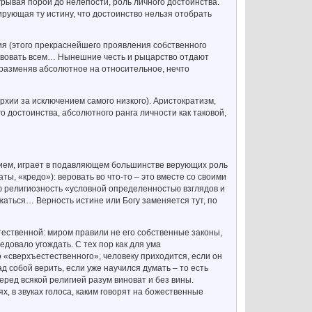
грывая порой до нелепости, роль личного достоинства.
рующая ту истину, что достоинство нельзя отобрать
я (этого прекраснейшего проявления собственного
ертвовать всем… Нынешние честь и рыцарство отдают
о разменяв абсолютное на относительное, нечто
рхии за исключением самого низкого). Аристократизм,
о достоинства, абсолютного ранга личности как таковой,
ем, играет в подавляющем большинстве верующих роль
ты, «кредо»): веровать во что-то – это вместе со своими
ую религиозность «условной определенностью взглядов и
жаться… Верность истине или Богу заменяется тут, по
тественной: миром правили не его собственные законы,
довало угождать. С тех пор как для ума
 «сверхъестественного», человеку приходится, если он
д собой верить, если уже научился думать – то есть
еред всякой религией разум виноват и без вины.
, в звуках голоса, каким говорят на божественные