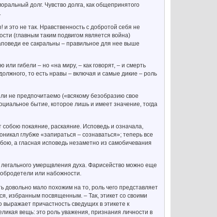
альный долг. Чувство долга, как общепринятого
.
 и это не так. Нравственность с добротой себя не
нности (главным таким подвигом является война)
аповеди ее сакральны – правильное для нее выше
ли гибели – но «на миру, – как говорят, – и смерть
должного, то есть нравы – включая и самые дикие – роль
 ли не предпочитаемо («всякому безобразию свое
социальное бытие, которое лишь и имеет значение, тогда
 собою покаяние, раскаяние. Исповедь и означала,
оникал глубже «запираться – сознаваться»; теперь все
обою, а гласная исповедь незаметно из самобичевания
: легального умерщвления духа. Фарисейство можно еще
добродетели или набожности.
ь довольно мало похожим на то, роль чего представляет
я, избранным посвященным. – Так, этикет со своими
о выражает причастность сведущих в этикете к
еликая вещь: это роль уважения, признания личности в