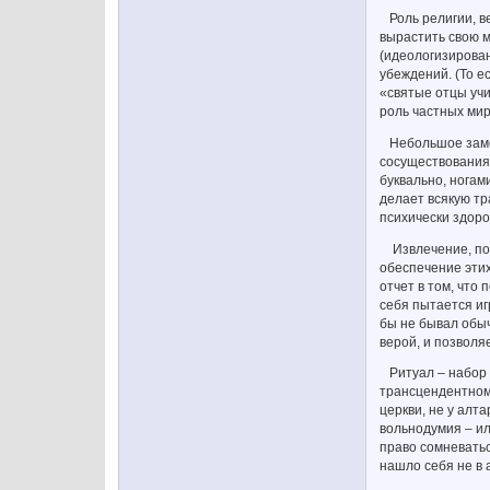
Роль религии, ве
вырастить свою м
(идеологизирован
убеждений. (То е
«святые отцы учи
роль частных мир
Небольшое замеч
сосуществования»
буквально, ногам
делает всякую тр
психически здоро
Извлечение, пос
обеспечение эти
отчет в том, что
себя пытается иг
бы не бывал обы
верой, и позволя
Ритуал – набор 
трансцендентному
церкви, не у алта
вольнодумия – ил
право сомневатьс
нашло себя не в а