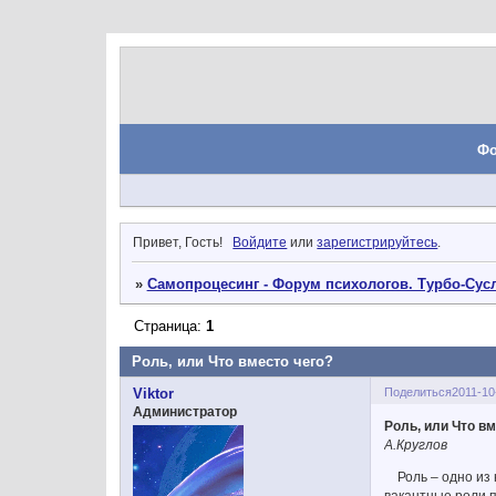
Ф
Привет, Гость!
Войдите
или
зарегистрируйтесь
.
»
Самопроцесинг - Форум психологов. Турбо-Сусл
Страница:
1
Роль, или Что вместо чего?
Поделиться
2011-10
Viktor
Администратор
Роль, или Что в
А.Круглов
Роль – одно из 