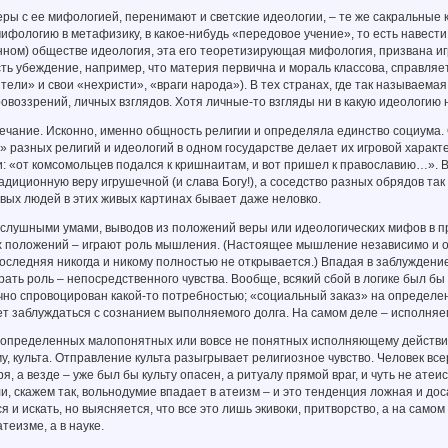
ры с ее мифологией, перенимают и светские идеологии, – те же сакральные
ифологию в метафизику, в какое-нибудь «передовое учение», то есть навести
ном) обществе идеология, эта его теоретизирующая мифология, призвана иг
сть убеждение, например, что материя первична и мораль классова, справляет
тели» и свои «нехристи», «враги народа»). В тех странах, где так называема
овоззрений, личных взглядов. Хотя личные-то взгляды ни в какую идеологию 
ание. Исконно, именно общность религии и определяла единство социума. 
 разных религий и идеологий в одном государстве делает их игровой характе
и: «от комсомольцев подался к кришнаитам, и вот пришел к православию…».
адиционную веру игрушечной (и слава Богу!), а соседство разных обрядов так
вых людей в этих живых картинах бывает даже неловко.
лушными умами, выводов из положений веры или идеологических мифов в пр
х положений – играют роль мышления. (Настоящее мышление независимо и от
 последняя никогда и никому полностью не открывается.) Впадая в заблужден
рать роль – непосредственного чувства. Вообще, всякий сбой в логике был 
чно спровоцирован какой-то потребностью; «социальный заказ» на определе
ет заблуждаться с сознанием выполняемого долга. На самом деле – исполняе
определенных малопонятных или вовсе не понятных исполняющему действий –
, культа. Отправление культа разыгрывает религиозное чувство. Человек все
ря, а везде – уже был бы культу опасен, а ритуалу прямой враг, и чуть не атеи
и, скажем так, вольнодумие впадает в атеизм – и это тенденция ложная и до
я и искать, но выясняется, что все это лишь экивоки, притворство, а на са
теизме, а в науке.