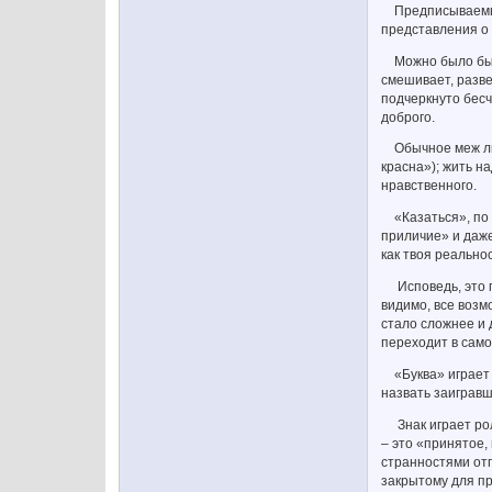
Предписываемые 
представления о 
Можно было бы ск
смешивает, разве
подчеркнуто бесч
доброго.
Обычное меж люде
красна»); жить н
нравственного.
«Казаться», по о
приличие» и даже
как твоя реально
Исповедь, это по
видимо, все возм
стало сложнее и 
переходит в само
«Буква» играет р
назвать заигравш
Знак играет роль
– это «принятое,
странностями отп
закрытому для пр