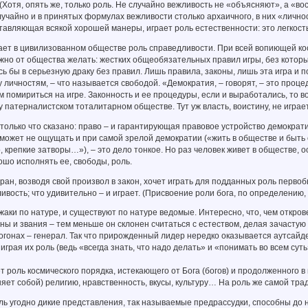
 (Хотя, опять же, только роль. Не случайно вежливость не «объясняют», а «в
случайно и в принятых формулах вежливости столько архаичного, в них «личн
тавляющая всякой хорошей манеры, играет роль естественности: это легкост
ет в цивилизованном обществе роль справедливости. При всей вопиющей кос
жно от общества желать: жестких общеобязательных правил игры, без котор
ь бы в серьезную драку без правил. Лишь правила, законы, лишь эта игра и 
 личностям, – что называется свободой. «Демократия, – говорят, – это процед
 помириться на игре. Законность и ее процедуры, если и выработались, то в
патерналистском тоталитарном обществе. Тут уж власть, воистину, не игра
только что сказано: право – и гарантирующая правовое устройство демократ
может не ощущать и при самой зрелой демократии («жить в обществе и быть
, крепкие затворы…»), – это дело тонкое. Но раз человек живет в обществе,
шо исполнять ее, свободы, роль.
, возводя свой произвол в закон, хочет играть для подданных роль первобы
вость; что удивительно – и играет. (Присвоение роли бога, по определению,
и по натуре, и существуют по натуре ведомые. Интересно, что, чем откров
ины и звания – тем меньше он склонен считаться с естеством, делая зачаст
огонах – генерал. Так что прирожденный лидер нередко оказывается аутсайд
играя их роль (ведь «всегда знать, что надо делать» и «понимать во всем су
роль космического порядка, истекающего от Бога (богов) и продолженного в
яет собой) религию, нравственность, вкусы, культуру… На роль же самой тра
 угодно дикие представления, так называемые предрассудки, способны до н