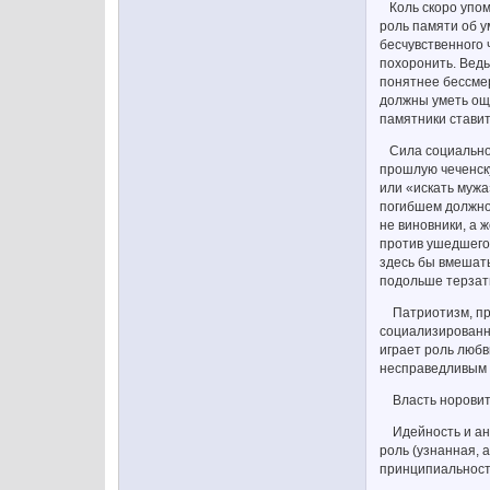
Коль скоро упомя
роль памяти об у
бесчувственного 
похоронить. Ведь
понятнее бессмер
должны уметь ощу
памятники ставит
Сила социального
прошлую чеченску
или «искать мужа
погибшем должно 
не виновники, а 
против ушедшего
здесь бы вмешать
подольше терзать
Патриотизм, про
социализированн
играет роль любв
несправедливым
Власть норовит и
Идейность и анга
роль (узнанная, 
принципиальность