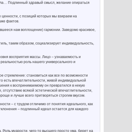
ысла… Подлинный здравый смысл, желание опираться
 ценности, с позиций которых мы взираем на
аже фактов.
ившееся нам воплощение) гармонии. Заведомо красивое,
иль, таким образом, социализирует индивидуальность,
овня восприятия массы. Лицо – узнаваемость и
й реальностью роль нашего универсального и
ое стремление: становиться как все по возможности
 то есть впечатлительности, живой индивидуальной
ошения к воспринимаемому он превратился в некую
е, отсутствию всякой эстетической впечатлительности,
проще и лучше всего притворяться строгим вкусом.
ности – с трудом отличимо от понятия идеального, как
 отклонения – подлинный идеал остается для каждого
 Роль мудрости, чего-то высшего просто ума, берет на