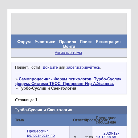
Форум
Участники
Правила
Поиск
Регистрация
Войти
Активные темы
Привет, Гость!
Войдите
или
зарегистрируйтесь
.
»
Самопроцесинг - Форум психологов. Турбо-Суслик
форум. Система ТЕОС. Процесинг Игр А.Усачева.
»
Турбо-Суслик и Саентология
Страница:
1
Турбо-Суслик и Саентология
Последнее
Тема
Ответов
Просмотров
сообщение
Процессинг
2020-12-
целостности по
3
2108
14 15:56:50