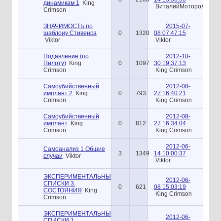
динамикам 1
King
ВиталийМоторолкин
Crimson
ЗНАЧИМОСТЬ по
2015-07-
шаблону Стивенса
0
1320
08 07:47:15
Viktor
Viktor
Подавление (по
2012-10-
Пилоту)
King
0
1097
30 19:37:13
Crimson
King Crimson
Самоубийственный
2012-08-
имплант 2
King
0
793
27 16:40:21
Crimson
King Crimson
Самоубийственный
2012-08-
имплант
King
0
812
27 16:34:04
Crimson
King Crimson
2012-06-
Самоанализ 1 Общие
3
1349
14 10:00:37
случаи
Viktor
Viktor
ЭКСПЕРИМЕНТАЛЬНЫЕ
2012-06-
СПИСКИ 3.
0
621
08 15:03:19
СОСТОЯНИЯ
King
King Crimson
Crimson
ЭКСПЕРИМЕНТАЛЬНЫЕ
2012-06-
СПИСКИ 1.