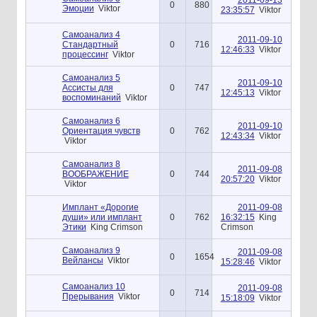
0
880
Эмоции
Viktor
23:35:57
Viktor
Самоанализ 4
2011-09-10
Стандартный
0
716
12:46:33
Viktor
процессинг
Viktor
Самоанализ 5
2011-09-10
Ассисты для
0
747
12:45:13
Viktor
воспоминаний
Viktor
Самоанализ 6
2011-09-10
Ориентация чувств
0
762
12:43:34
Viktor
Viktor
Самоанализ 8
2011-09-08
ВООБРАЖЕНИЕ
0
744
20:57:20
Viktor
Viktor
Имплант «Дорогие
2011-09-08
души» или имплант
0
762
16:32:15
King
Этики
King Crimson
Crimson
Самоанализ 9
2011-09-08
0
1654
Вейлансы
Viktor
15:28:46
Viktor
Самоанализ 10
2011-09-08
0
714
Прерывания
Viktor
15:18:09
Viktor