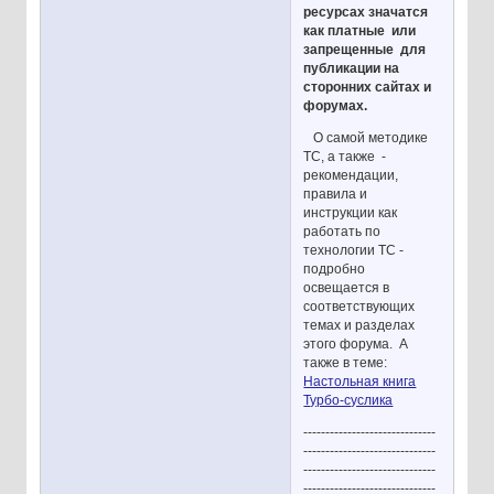
ресурсах значатся
как платные или
запрещенные для
публикации на
сторонних сайтах и
форумах.
О самой методике
ТС, а также -
рекомендации,
правила и
инструкции как
работать по
технологии ТС -
подробно
освещается в
соответствующих
темах и разделах
этого форума. А
также в теме:
Настольная книга
Турбо-суслика
------------------------------
------------------------------
------------------------------
------------------------------