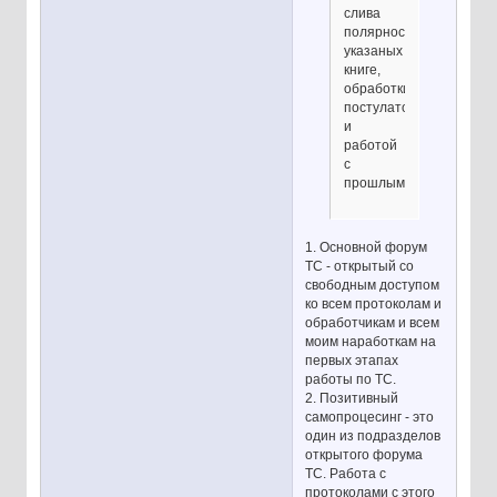
слива
полярностей
указаных
книге,
обработки
постулатов
и
работой
с
прошлым?
1. Основной форум
ТС - открытый со
свободным доступом
ко всем протоколам и
обработчикам и всем
моим наработкам на
первых этапах
работы по ТС.
2. Позитивный
самопроцесинг - это
один из подразделов
открытого форума
ТС. Работа с
протоколами с этого