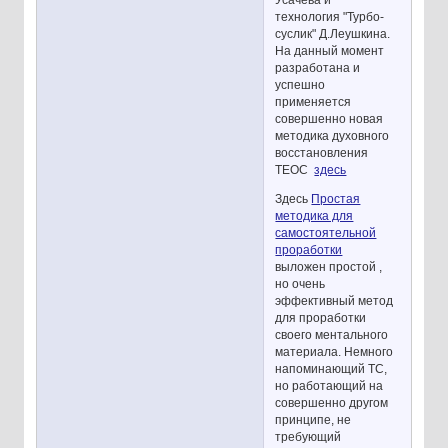
Усачева и
технология "Турбо-
суслик" Д.Леушкина.
На данный момент
разработана и
успешно
применяется
совершенно новая
методика духовного
восстановления
ТЕОС
здесь
Здесь
Простая
методика для
самостоятельной
проработки
выложен простой ,
но очень
эффективный метод
для проработки
своего ментального
материала. Немного
напоминающий ТС,
но работающий на
совершенно другом
принципе, не
требующий