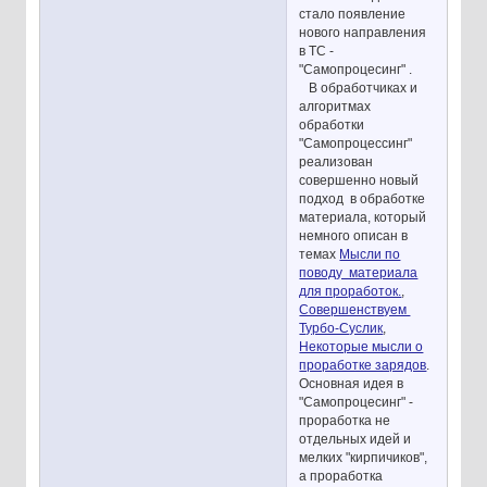
стало появление
нового направления
в ТС -
"Самопроцесинг" .
В обработчиках и
алгоритмах
обработки
"Самопроцессинг"
реализован
совершенно новый
подход в обработке
материала, который
немного описан в
темах
Мысли по
поводу материала
для проработок.
,
Совершенствуем
Турбо-Суслик
,
Некоторые мысли о
проработке зарядов
.
Основная идея в
"Самопроцесинг" -
проработка не
отдельных идей и
мелких "кирпичиков",
а проработка