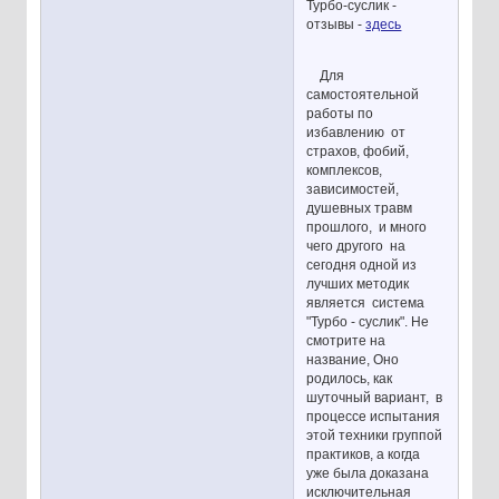
Турбо-суслик -
отзывы -
здесь
Для
самостоятельной
работы по
избавлению от
страхов, фобий,
комплексов,
зависимостей,
душевных травм
прошлого, и много
чего другого на
сегодня одной из
лучших методик
является система
"Турбо - суслик". Не
смотрите на
название, Оно
родилось, как
шуточный вариант, в
процессе испытания
этой техники группой
практиков, а когда
уже была доказана
исключительная