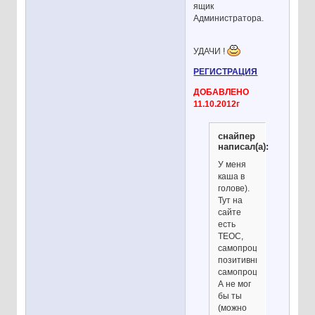
ящик
Администратора.
УДАЧИ !
РЕГИСТРАЦИЯ
ДОБАВЛЕНО
11.10.2012г
снайпер
написал(а):
У меня
каша в
голове).
Тут на
сайте
есть
ТЕОС,
самопроцесинг,
позитивный
самопроцесинг.
А не мог
бы ты
(можно