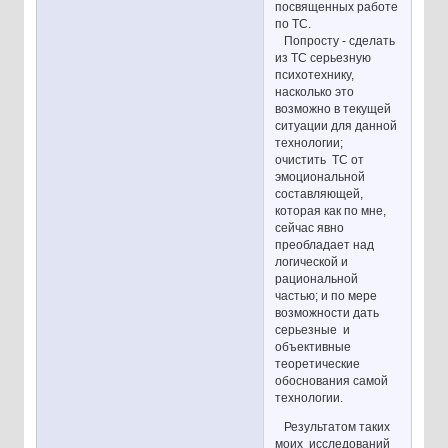
посвященных работе
по ТС.
Попросту - сделать
из ТС серьезную
психотехнику,
насколько это
возможно в текущей
ситуации для данной
технологии;
очистить ТС от
эмоциональной
составляющей,
которая как по мне,
сейчас явно
преобладает над
логической и
рациональной
частью; и по мере
возможности дать
серьезные и
объективные
теоретические
обоснования самой
технологии.
Результатом таких
моих исследований