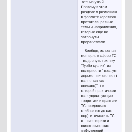
весьма узкий.
Поэтому в этом
разделе я размещаю
в формате короткого
протокола разные
темы и направления,
которые еще не
затронуты
проработками.
Вообще, основная
моя цель в сфере ТС
- выдернуть технику
"Турбо-суслик" из
полярности " весь ум
дерьмо - ничего нет (
все не так как
описано)", ( в
которой практически
все существующие
теоретики и практики
ТС продолжают
колбасится до сих
пор) и очистить ТС
от шизотерики и
шизотерических
заблуждений.