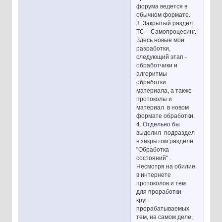
форума ведется в
обычном формате.
3. Закрытый раздел
ТС - Самопроцесинг.
Здесь новые мои
разработки,
следующий этап -
обработчики и
алгоритмы
обработки
материала, а также
протоколы и
материал в новом
формате обработки.
4. Отдельно бы
выделил подраздел
в закрытом разделе
"Обработка
состояний" .
Несмотря на обилие
в интернете
протоколов и тем
для проработки -
круг
прорабатываемых
тем, на самом деле,