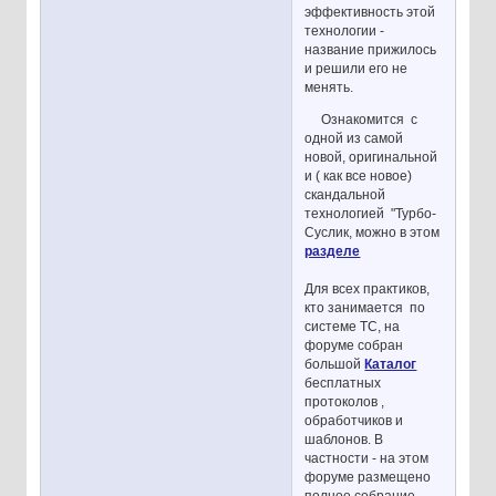
эффективность этой
технологии -
название прижилось
и решили его не
менять.
Ознакомится с
одной из самой
новой, оригинальной
и ( как все новое)
скандальной
технологией "Турбо-
Суслик, можно в этом
разделе
Для всех практиков,
кто занимается по
системе ТС, на
форуме собран
большой
Каталог
бесплатных
протоколов ,
обработчиков и
шаблонов. В
частности - на этом
форуме размещено
полное собрание