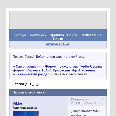
Форум
Участники
Правила
Поиск
Регистрация
Войти
Активные темы
Привет, Гость!
Войдите
или
зарегистрируйтесь
.
»
Самопроцесинг - Форум психологов. Турбо-Суслик
форум. Система ТЕОС. Процесинг Игр А.Усачева.
»
Технический раздел
»
Начать с этой темы!
Страница:
1
2
»
Начать с этой темы!
1
Поделиться
2011-08-17 22:40:36
Viktor
Администратор
Добро пожаловать
на форум