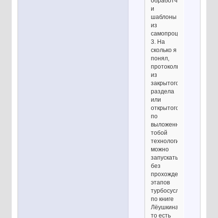
обработчики
и
шаблоны
из
самопроцесинга?
3. На
сколько я
понял,
протоколы
из
закрытого
раздела
или
открытого
по
выложенным
тобой
технологиям
можно
запускать
без
прохождения
этапов
турбосуслика
по книге
Лёушкина,
то есть