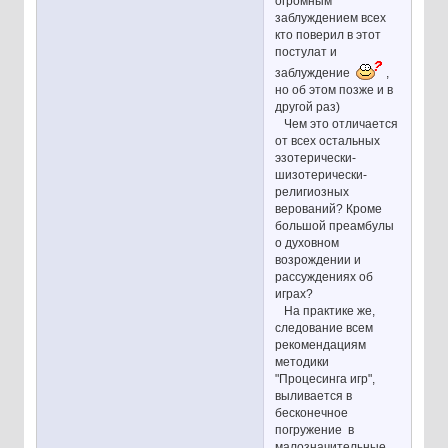
огромным
заблуждением всех
кто поверил в этот
постулат и
заблуждение
,
но об этом позже и в
другой раз)
Чем это отличается
от всех остальных
эзотерически-
шизотерически-
религиозных
верований? Кроме
большой преамбулы
о духовном
возрождении и
рассуждениях об
играх?
На практике же,
следование всем
рекомендациям
методики
"Процесинга игр",
выливается в
бесконечное
погружение в
малозначительные