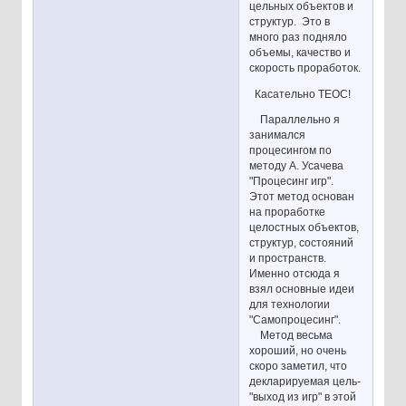
цельных объектов и
структур. Это в
много раз подняло
объемы, качество и
скорость проработок.
Касательно ТЕОС!
Параллельно я
занимался
процесингом по
методу А. Усачева
"Процесинг игр".
Этот метод основан
на проработке
целостных объектов,
структур, состояний
и пространств.
Именно отсюда я
взял основные идеи
для технологии
"Самопроцесинг".
Метод весьма
хороший, но очень
скоро заметил, что
декларируемая цель-
"выход из игр" в этой