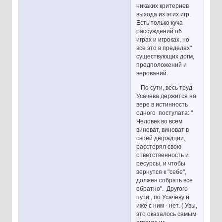
никаких критериев
выхода из этих игр.
Есть только куча
рассуждений об
играх и игроках, но
все это в пределах"
существующих догм,
предположений и
верований.
По сути, весь труд
Усачева держится на
вере в истинность
одного постулата: "
Человек во всем
виноват, виноват в
своей деградции,
расстерял свою
ответственность и
ресурсы, и чтобы
вернутся к "себе",
должен собрать все
обратно". Другого
пути , по Усачеву и
иже с ним - нет. ( Увы,
это оказалось самым