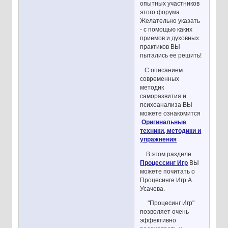
опытных участников
этого форума.
Желательно указать
- с помощью каких
приемов и духовных
практиков ВЫ
пытались ее решить!
С описанием
современных
методик
саморазвития и
психоанализа ВЫ
можете ознакомится
Оригинальные
техники, методики и
упражнения
В этом разделе
Процессинг Игр
ВЫ
можете почитать о
Процесинге Игр А.
Усачева.
"Процесинг Игр"
позволяет очень
эффективно