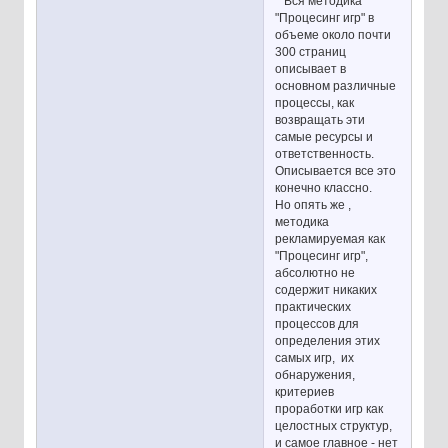
Вся методика
"Процесинг игр" в
объеме около почти
300 страниц
описывает в
основном различные
процессы, как
возвращать эти
самые ресурсы и
ответственность.
Описывается все это
конечно классно.
Но опять же ,
методика
рекламируемая как
"Процесинг игр",
абсолютно не
содержит никаких
практических
процессов для
определения этих
самых игр, их
обнаружения,
критериев
проработки игр как
целостных структур,
и самое главное - нет