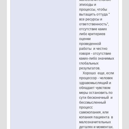
эпизоды и
процессы, чтобы
вытащить оттуда "
все ресурсы и
ответственность",
отсутствие каких
либо критериев
оценки
проведенной
работы и честно
говоря - отсутствие
каких-либо значимых
глобальных
результатов.
Хорошо еще, если
процессор - человек
здравомыслящий и
обладает чувством
меры остановить по
сути бесконечный и
бессмысленный
процесс
самокопания, или
копания пациента в
малозначительных
деталях и моментах.