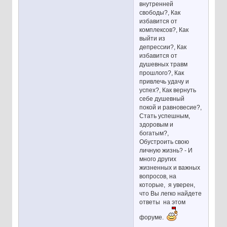
внутренней
свободы?, Как
избавится от
комплексов?, Как
выйти из
депрессии?, Как
избавится от
душевных травм
прошлого?, Как
привлечь удачу и
успех?, Как вернуть
себе душевный
покой и равновесие?,
Стать успешным,
здоровым и
богатым?,
Обустроить свою
личную жизнь? - И
много других
жизненных и важных
вопросов, на
которые, я уверен,
что Вы легко найдете
ответы на этом
форуме.