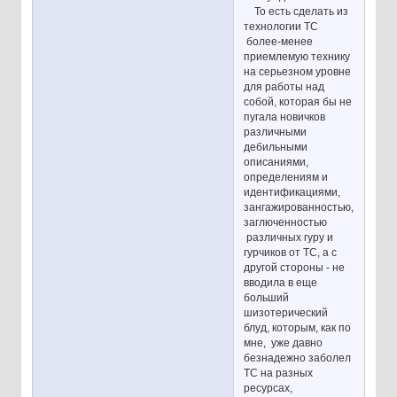
То есть сделать из
технологии ТС
более-менее
приемлемую технику
на серьезном уровне
для работы над
собой, которая бы не
пугала новичков
различными
дебильными
описаниями,
определениям и
идентификациями,
зангажированностью,
заглюченностью
различных гуру и
гурчиков от ТС, а с
другой стороны - не
вводила в еще
больший
шизотерический
блуд, которым, как по
мне, уже давно
безнадежно заболел
ТС на разных
ресурсах,