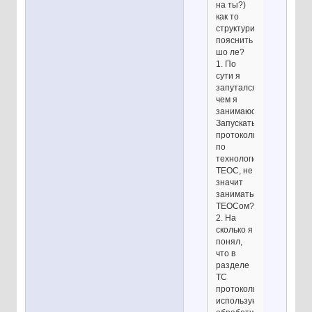
на ты?)
как то
структурировать,
пояснить
шо ле?
1. По
сути я
запутался
чем я
занимаюсь)
Запускать
протоколы
по
технологии
ТЕОС, не
значит
заниматься
ТЕОСом?
2. На
сколько я
понял,
что в
разделе
ТС
протоколы
используют