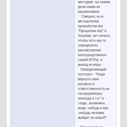
методике на самом
деле никак не
реализована.
Смешно, но в
методологии
проработки игр
"Процесинг игр" А.
Усачева нет ничего,
чтобы хоть как то
определяло
рассмотрение
непосредственно
самой ИГРЫ и
выход из игры.
Определяющий
постулат - "Надо
вернуть свои
ресурсы и
ответственность из
ситуации/игры/
эпизода и т.п." и
тогда , возможно,
когда -нибудь и как
-нибудь человек
выйдет из игры!!!".