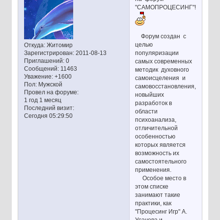
"САМОПРОЦЕСИНГ"!
Форум создан с
целью
Откуда:
Житомир
популяризации
Зарегистрирован
: 2011-08-13
Приглашений:
0
самых современных
Сообщений:
11463
методик духовного
Уважение:
+1600
самоисцеления и
Пол:
Мужской
самовосстановления,
Провел на форуме:
новыйших
1 год 1 месяц
разработок в
Последний визит:
области
Сегодня 05:29:50
психоанализа,
отличительной
особенностью
которых является
возможность их
самостоятельного
применения.
Особое место в
этом списке
занимают такие
практики, как
"Процесинг Игр" А.