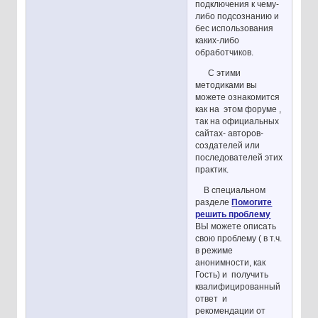
подключения к чему-
либо подсознанию и
бес использования
каких-либо
обработчиков.
С этими
методиками вы
можете ознакомится
как на этом форуме ,
так на официальных
сайтах- авторов-
создателей или
последователей этих
практик.
В специальном
разделе
Помогите
решить проблему
ВЫ можете описать
свою проблему ( в т.ч.
в режиме
анонимности, как
Гость) и получить
квалифицированный
ответ и
рекомендации от