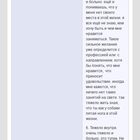
и больно. ещё и
понимаешь, что у
меня нет своего
места в этой жизни. я
все ещё не знаю, кем
хочу быть и чем мне
нравится
заниматься. Такое
сильное желание
уже определится с
профессией или с
направлением. хотя
бы понять, что мне
нравится, что
приносит
удовольствие. иногда
мне кажется, что
ничего нет таких
занятий на свете. так
тяжело жить зная,
что ты как у собаки
пятая нога в этой
жизни.
6. Тяжело внутри.
очень тяжело и
больно. это тупик. Не