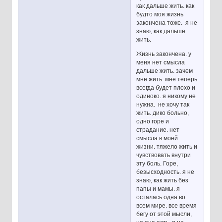
как дальше жить. как
будто моя жизнь
закончена тоже. я не
знаю, как дальше
жить.
Жизнь закончена. у
меня нет смысла
дальше жить. зачем
мне жить. мне теперь
всегда будет плохо и
одиноко. я никому не
нужна. не хочу так
жить. дико больно,
одно горе и
страдание. нет
смысла в моей
жизни. тяжело жить и
чувствовать внутри
эту боль. Горе,
безысходность. я не
знаю, как жить без
папы и мамы. я
осталась одна во
всем мире. все время
бегу от этой мысли,