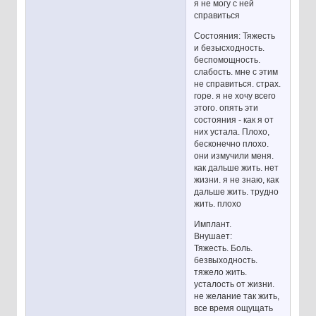
я не могу с ней
справиться
Состояния: Тяжесть
и безысходность.
беспомощность.
слабость. мне с этим
не справиться. страх.
горе. я не хочу всего
этого. опять эти
состояния - как я от
них устала. Плохо,
бесконечно плохо.
они измучили меня.
как дальше жить. нет
жизни. я не знаю, как
дальше жить. трудно
жить. плохо
Имплант.
Внушает:
Тяжесть. Боль.
безвыходность.
тяжело жить.
усталость от жизни.
не желание так жить,
все время ощущать