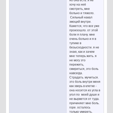
но она есть. я не
хочу на неё
смотреть, мне
больно и тяжело.
Сильный накал
эмоций внутри.
Кажется, что все уже
произошло. от этой
боли я плачу. мне
очень больно и я в
тупике в
безысходности. я не
знаю, как и зачем
мне теперь жить. я
не могу это
пережить,
смириться, это боль
навсегда.
Страдать. мучиться.
это боль внутри меня
как зверь в клетке -
она носится из угла в
угол по моей душе и
не вырвется от туда.
причиняет мне боль.
горе. осталось
только умереть,