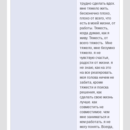
трудно сделать вдох.
мне тяжело жить.
бесконечно плохо,
плохо от всего, что
есть в моей жизни, от
работы. Тяжесть,
когда думаю, как я
живу. Тяжесть, от
всего тяжесть. Мне
тяжело, мне безумно
тяжело. я не
чувствую счастья,
радости от жизни. я
не знаю, как на это
на все реагировать.
моя голова ничем не
забита, кроме
тяжести и поиска
решения, как
сделать свою жизнь
лучше. как
совместить не
совместимое. чем
мне заниматься и
кем работать. я не
могу понять. Всегда,