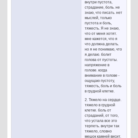
внутри пустота,
страдание, боль. не
знаю, что писать. нет
мыслей, только
пустота и боль,
тяжесть. Я не знаю,
что от меня хотят.
мне кажется, что я
что должна делать.
но я не понимаю, что
я делаю. болит
голова от пустоты.
напряжение в
голове. когда
внимание в голове -
ощущаю пустоту,
тяжесть, боль и боль
в грудной клетке.
2. Тяжело на сердце.
тяжело в грудной
клетке. боль от
страданий, от того,
что устала все это
терпеть. внутри так
тяжело, словно
мешок камней висит.