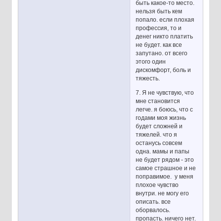
быть какое-то место.
нельзя быть кем
попало. если плохая
профессия, то и
денег никто платить
не будет. как все
запутано. от всего
этого один
дискомфорт, боль и
тяжесть.
7. Я не чувствую, что
мне становится
легче. я боюсь, что с
годами моя жизнь
будет сложней и
тяжелей. что я
останусь совсем
одна. мамы и папы
не будет рядом - это
самое страшное и не
поправимое. у меня
плохое чувство
внутри. не могу его
описать. все
оборвалось.
пропасть. ничего нет.