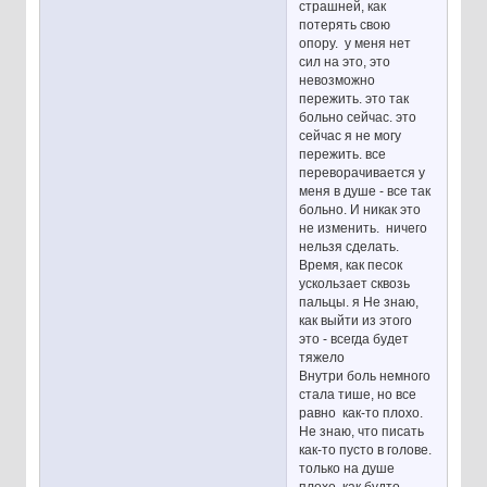
страшней, как
потерять свою
опору. у меня нет
сил на это, это
невозможно
пережить. это так
больно сейчас. это
сейчас я не могу
пережить. все
переворачивается у
меня в душе - все так
больно. И никак это
не изменить. ничего
нельзя сделать.
Время, как песок
ускользает сквозь
пальцы. я Не знаю,
как выйти из этого
это - всегда будет
тяжело
Внутри боль немного
стала тише, но все
равно как-то плохо.
Не знаю, что писать
как-то пусто в голове.
только на душе
плохо, как будто