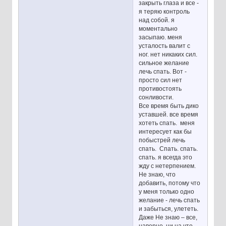
закрыть глаза и все -
я теряю контроль
над собой. я
моментально
засыпаю. меня
усталость валит с
ног. нет никаких сил.
сильное желание
лечь спать. Вот -
просто сил нет
противостоять
сонливости.
Все время быть дико
уставшей. все время
хотеть спать. меня
интересует как бы
побыстрей лечь
спать. Спать. спать.
спать. я всегда это
жду с нетерпением.
Не знаю, что
добавить, потому что
у меня только одно
желание - лечь спать
и забыться, улететь.
Даже Не знаю – все,