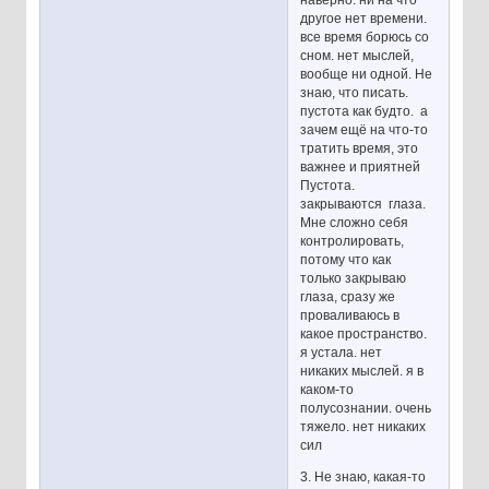
наверно. ни на что
другое нет времени.
все время борюсь со
сном. нет мыслей,
вообще ни одной. Не
знаю, что писать.
пустота как будто. а
зачем ещё на что-то
тратить время, это
важнее и приятней
Пустота.
закрываются глаза.
Мне сложно себя
контролировать,
потому что как
только закрываю
глаза, сразу же
проваливаюсь в
какое пространство.
я устала. нет
никаких мыслей. я в
каком-то
полусознании. очень
тяжело. нет никаких
сил
3. Не знаю, какая-то