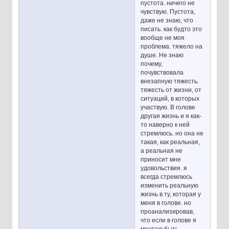
пустота. ничего не
чувствую. Пустота,
даже не знаю, что
писать. как будто это
вообще не моя
проблема. тяжело на
душе. Не знаю
почему,
почувствовала
внезапную тяжесть.
тяжесть от жизни, от
ситуаций, в которых
участвую. В голове
другая жизнь и я как-
то наверно к ней
стремлюсь. но она не
такая, как реальная,
а реальная не
приносит мне
удовольствия. я
всегда стремлюсь
изменить реальную
жизнь в ту, которая у
меня в голове. но
проанализировав,
что если в голове я