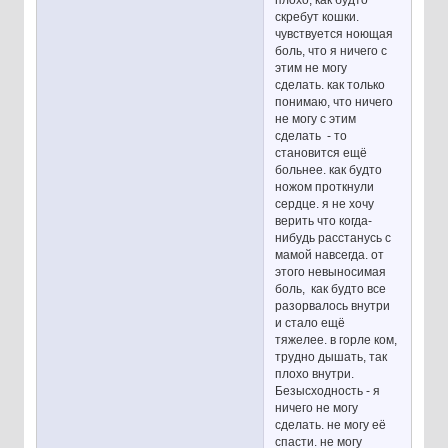
скребут кошки.
чувствуется ноющая
боль, что я ничего с
этим не могу
сделать. как только
понимаю, что ничего
не могу с этим
сделать - то
становится ещё
больнее. как будто
ножом проткнули
сердце. я не хочу
верить что когда-
нибудь расстанусь с
мамой навсегда. от
этого невыносимая
боль, как будто все
разорвалось внутри
и стало ещё
тяжелее. в горле ком,
трудно дышать, так
плохо внутри.
Безысходность - я
ничего не могу
сделать. не могу её
спасти. не могу