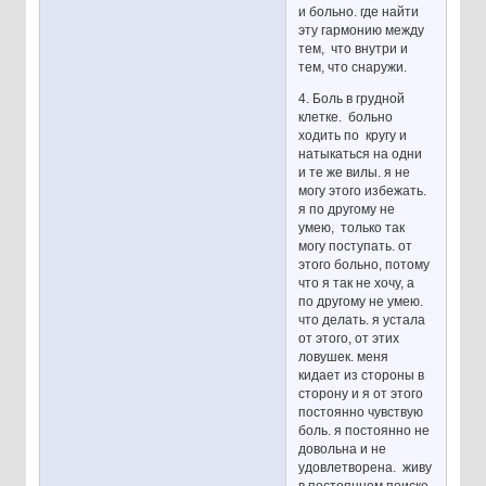
и больно. где найти
эту гармонию между
тем, что внутри и
тем, что снаружи.
4. Боль в грудной
клетке. больно
ходить по кругу и
натыкаться на одни
и те же вилы. я не
могу этого избежать.
я по другому не
умею, только так
могу поступать. от
этого больно, потому
что я так не хочу, а
по другому не умею.
что делать. я устала
от этого, от этих
ловушек. меня
кидает из стороны в
сторону и я от этого
постоянно чувствую
боль. я постоянно не
довольна и не
удовлетворена. живу