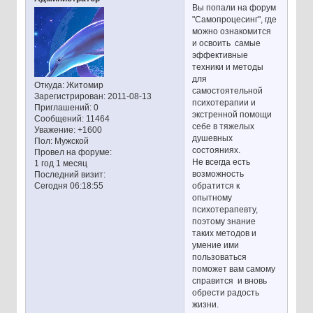
Вы попали на форум
"Самопроцесинг", где
можно ознакомится
и освоить самые
эффективные
техники и методы
для
Откуда:
Житомир
самостоятельной
Зарегистрирован
: 2011-08-13
психотерапии и
Приглашений:
0
экстренной помощи
Сообщений:
11464
себе в тяжелых
Уважение:
+1600
душевных
Пол:
Мужской
состояниях.
Провел на форуме:
Не всегда есть
1 год 1 месяц
возможность
Последний визит:
обратится к
Сегодня 06:18:55
опытному
психотерапевту,
поэтому знание
таких методов и
умение ими
пользоваться
поможет вам самому
справится и вновь
обрести радость
жизни.