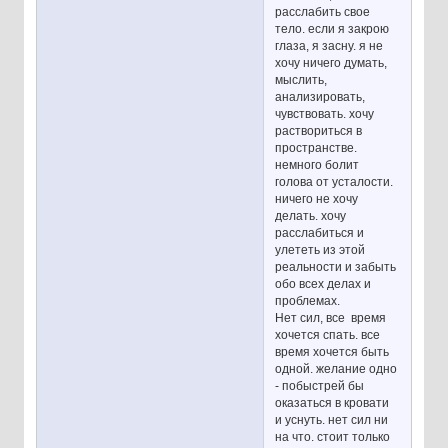
расслабить свое
тело. если я закрою
глаза, я засну. я не
хочу ничего думать,
мыслить,
анализировать,
чувствовать. хочу
раствориться в
пространстве.
немного болит
голова от усталости.
ничего не хочу
делать. хочу
расслабиться и
улететь из этой
реальности и забыть
обо всех делах и
проблемах.
Нет сил, все время
хочется спать. все
время хочется быть
одной. желание одно
- побыстрей бы
оказаться в кровати
и уснуть. нет сил ни
на что. стоит только