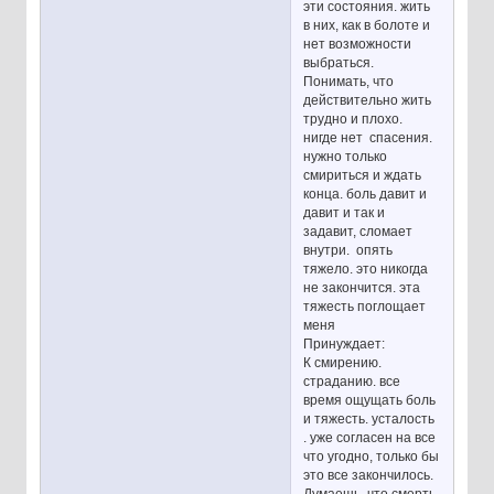
эти состояния. жить
в них, как в болоте и
нет возможности
выбраться.
Понимать, что
действительно жить
трудно и плохо.
нигде нет спасения.
нужно только
смириться и ждать
конца. боль давит и
давит и так и
задавит, сломает
внутри. опять
тяжело. это никогда
не закончится. эта
тяжесть поглощает
меня
Принуждает:
К смирению.
страданию. все
время ощущать боль
и тяжесть. усталость
. уже согласен на все
что угодно, только бы
это все закончилось.