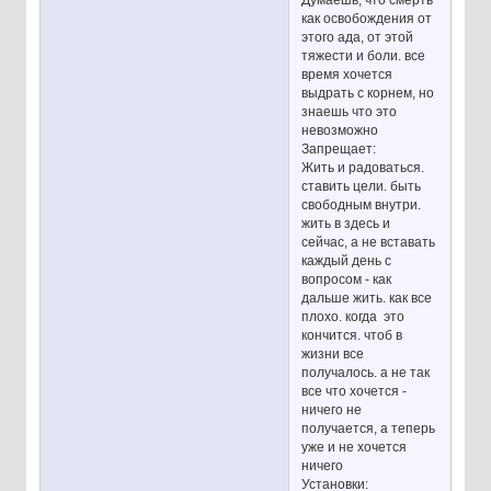
Думаешь, что смерть
как освобождения от
этого ада, от этой
тяжести и боли. все
время хочется
выдрать с корнем, но
знаешь что это
невозможно
Запрещает:
Жить и радоваться.
ставить цели. быть
свободным внутри.
жить в здесь и
сейчас, а не вставать
каждый день с
вопросом - как
дальше жить. как все
плохо. когда это
кончится. чтоб в
жизни все
получалось. а не так
все что хочется -
ничего не
получается, а теперь
уже и не хочется
ничего
Установки: