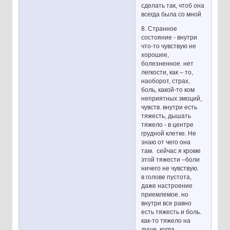
сделать так, чтоб она
всегда была со мной
8. Странное
состояние - внутри
что-то чувствую не
хорошее,
болезненное. нет
легкости, как – то,
наоборот, страх,
боль, какой-то ком
неприятных эмоций,
чувств. внутри есть
тяжесть, дышать
тяжело - в центре
грудной клетке. Не
знаю от чего она
там. сейчас я кроме
этой тяжести –боли
ничего не чувствую.
в голове пустота,
даже настроение
приемлемое. но
внутри все равно
есть тяжесть и боль.
как-то тяжело на
душе. когда