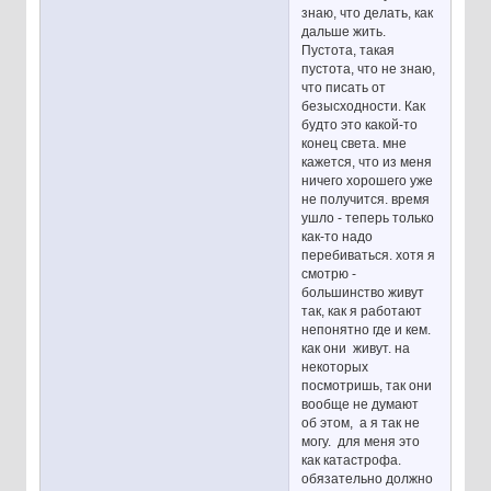
знаю, что делать, как
дальше жить.
Пустота, такая
пустота, что не знаю,
что писать от
безысходности. Как
будто это какой-то
конец света. мне
кажется, что из меня
ничего хорошего уже
не получится. время
ушло - теперь только
как-то надо
перебиваться. хотя я
смотрю -
большинство живут
так, как я работают
непонятно где и кем.
как они живут. на
некоторых
посмотришь, так они
вообще не думают
об этом, а я так не
могу. для меня это
как катастрофа.
обязательно должно