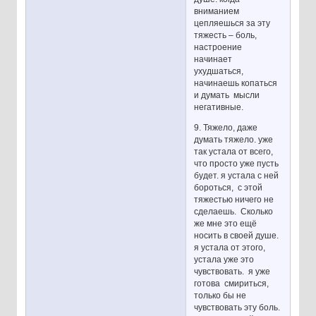
вниманием
цепляешься за эту
тяжесть – боль,
настроение
начинает
ухудшаться,
начинаешь копаться
и думать мысли
негативные.
9. Тяжело, даже
думать тяжело. уже
так устала от всего,
что просто уже пусть
будет. я устала с ней
бороться, с этой
тяжестью ничего не
сделаешь. Сколько
же мне это ещё
носить в своей душе.
я устала от этого,
устала уже это
чувствовать. я уже
готова смириться,
только бы не
чувствовать эту боль.