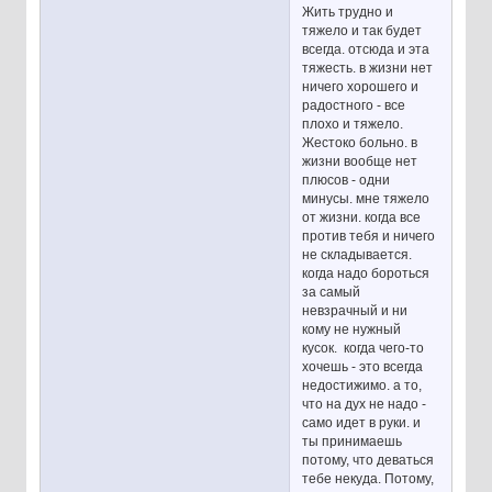
Жить трудно и
тяжело и так будет
всегда. отсюда и эта
тяжесть. в жизни нет
ничего хорошего и
радостного - все
плохо и тяжело.
Жестоко больно. в
жизни вообще нет
плюсов - одни
минусы. мне тяжело
от жизни. когда все
против тебя и ничего
не складывается.
когда надо бороться
за самый
невзрачный и ни
кому не нужный
кусок. когда чего-то
хочешь - это всегда
недостижимо. а то,
что на дух не надо -
само идет в руки. и
ты принимаешь
потому, что деваться
тебе некуда. Потому,