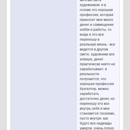
мечтаю быть
художником и в
голове это хорошая
профессия, которая
приносит мне много
денег и совмещение
хобби и работы, то
когда я это все
переношу в
реальную жизнь - все
видится в другом
свете. художники все
алкаши, денег
практически никто не
зарабатывает. в
реальности
получается, что
хорошая профессия
бухгалтер. можно
заработать
достаточно денег, но
переношу это все
внутрь себя и мне
становится тоскливо,
пусто внутри. как
будто все надежды
умерли. очень плохо