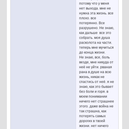
потому что у меня
нет выхода. мне не
нужна эта жизнь. все
плохо. все
потерянно. Все
разрушено. Не знаю,
как дальше все это
собрать. моя душа
расколота на части.
теперь мне мучиться
до конца жизни.
Не знаю, все, боль
везде, мне никуда от
неё не уйти. рваная
рана в душе на всю
жизнь, никак не
спастись от неё. я не
знаю, как это бывает
без боли и горя. в
моем понимании
ничего нет страшнее
этого. даже война не
так страшна, как
потерять самых
дорогих в твоей
жизни. нет ничего