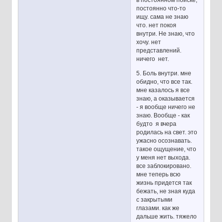
в постоянном поиске,
постоянно что-то
ищу. сама не знаю
что. нет покоя
внутри. Не знаю, что
хочу. нет
представлений.
ничего нет.
5. Боль внутри. мне
обидно, что все так.
мне казалось я все
знаю, а оказывается
- я вообще ничего не
знаю. Вообще - как
будто я вчера
родилась на свет. это
ужасно осознавать.
такое ощущение, что
у меня нет выхода.
все заблокировано.
мне теперь всю
жизнь придется так
бежать, не зная куда
с закрытыми
глазами. как же
дальше жить. тяжело