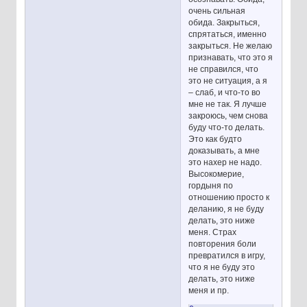
очень сильная
обида. Закрыться,
спрятаться, именно
закрыться. Не желаю
признавать, что это я
не справился, что
это не ситуация, а я
– слаб, и что-то во
мне не так. Я лучше
закроюсь, чем снова
буду что-то делать.
Это как будто
доказывать, а мне
это нахер не надо.
Высокомерие,
гордыня по
отношению просто к
деланию, я не буду
делать, это ниже
меня. Страх
повторения боли
превратился в игру,
что я не буду это
делать, это ниже
меня и пр.