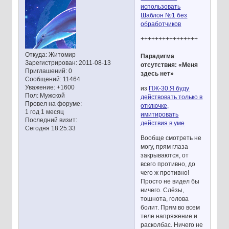
использовать
Шаблон №1 без
обработчиков
++++++++++++++++
Откуда:
Житомир
Парадигма
Зарегистрирован
: 2011-08-13
отсутствия: «Меня
Приглашений:
0
здесь нет»
Сообщений:
11464
Уважение:
+1600
из
ПЖ-30.Я буду
Пол:
Мужской
действовать только в
Провел на форуме:
отключке,
1 год 1 месяц
имитировать
Последний визит:
действия в уме
Сегодня 18:25:33
Вообще смотреть не
могу, прям глаза
закрываются, от
всего противно, до
чего ж противно!
Просто не видел бы
ничего. Слёзы,
тошнота, голова
болит. Прям во всем
теле напряжение и
расколбас. Ничего не