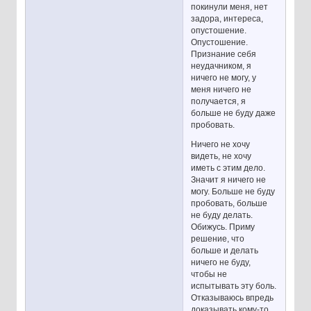
покинули меня, нет
задора, интереса,
опустошение.
Опустошение.
Признание себя
неудачником, я
ничего не могу, у
меня ничего не
получается, я
больше не буду даже
пробовать.
Ничего не хочу
видеть, не хочу
иметь с этим дело.
Значит я ничего не
могу. Больше не буду
пробовать, больше
не буду делать.
Обижусь. Приму
решение, что
больше и делать
ничего не буду,
чтобы не
испытывать эту боль.
Отказываюсь впредь
доказывать кому-то