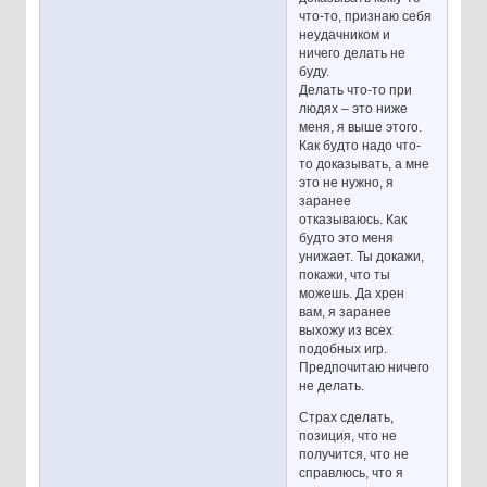
что-то, признаю себя
неудачником и
ничего делать не
буду.
Делать что-то при
людях – это ниже
меня, я выше этого.
Как будто надо что-
то доказывать, а мне
это не нужно, я
заранее
отказываюсь. Как
будто это меня
унижает. Ты докажи,
покажи, что ты
можешь. Да хрен
вам, я заранее
выхожу из всех
подобных игр.
Предпочитаю ничего
не делать.
Страх сделать,
позиция, что не
получится, что не
справлюсь, что я