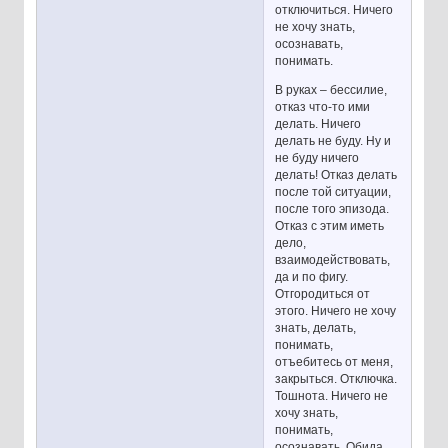
отключиться. Ничего
не хочу знать,
осознавать,
понимать.
В руках – бессилие,
отказ что-то ими
делать. Ничего
делать не буду. Ну и
не буду ничего
делать! Отказ делать
после той ситуации,
после того эпизода.
Отказ с этим иметь
дело,
взаимодействовать,
да и по фигу.
Отгородиться от
этого. Ничего не хочу
знать, делать,
понимать,
отъебитесь от меня,
закрыться. Отключка.
Тошнота. Ничего не
хочу знать,
понимать,
осознавать. Обида,