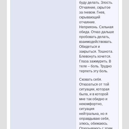
буду делать. Злость.
Отчаяние, скрытое
за гневом. Гнев,
скрывающий
отчаяние.
Неприязнь. Сильная
обида. Отказ дальше
пробовать делать,
взаимодействовать.
Обидеться и
закрыться. Тошнота.
Блевонуть хочется.
Глаза зажмурить. В
теле – боль. Трудно
терпеть эту боль.
Сковать себя.
Отказаться от той
ситуации, которая
была, и в которой
мне так обидно и
некомфортно,
ситуация
нейтральна, но я
оправдываю себя,
злюсь, обижаюсь.
Отказываюсь с этим