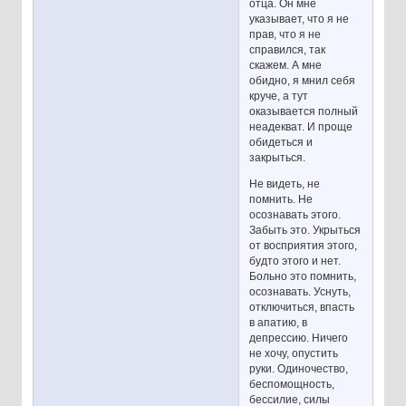
отца. Он мне
указывает, что я не
прав, что я не
справился, так
скажем. А мне
обидно, я мнил себя
круче, а тут
оказывается полный
неадекват. И проще
обидеться и
закрыться.
Не видеть, не
помнить. Не
осознавать этого.
Забыть это. Укрыться
от восприятия этого,
будто этого и нет.
Больно это помнить,
осознавать. Уснуть,
отключиться, впасть
в апатию, в
депрессию. Ничего
не хочу, опустить
руки. Одиночество,
беспомощность,
бессилие, силы