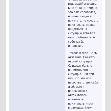
взаимодействовать.
Мне стыдно, обидно,
это я не справился,
но мне стыдно это
признать, не хочу это
признавать, проще
обидеться на
ситуацию, кого-то в
чем-то обвинить. А
себя как бы
оправдать.
Тяжело в теле. Боль,
отчаяние. Сбежать
от этой ситуации.
Слишком больно
понимать, что
ситуация – ни при
чем, что это мои
несоответствия себя
любимого и
реальности. Я
отказываюсь
принимать,
признавать, что я
сплоховал. Вижу