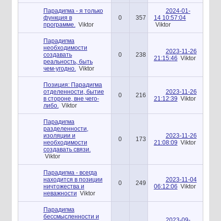
Парадигма - я только
2024-01-
функция в
0
357
14 10:57:04
программе.
Viktor
Viktor
Парадигма
необходимости
2023-11-26
создавать
0
238
21:15:46
Viktor
реальность, быть
чем-угодно.
Viktor
Позиция: Парадигма
отделенности, бытие
2023-11-26
0
216
в стороне, вне чего-
21:12:39
Viktor
либо.
Viktor
Парадигма
разделенности,
изоляции и
2023-11-26
0
173
необходимости
21:08:09
Viktor
создавать связи.
Viktor
Парадигма - всегда
находится в позиции
2023-11-04
0
249
ничтожества и
06:12:06
Viktor
неважности
Viktor
Парадигма
бессмысленности и
2023-09-