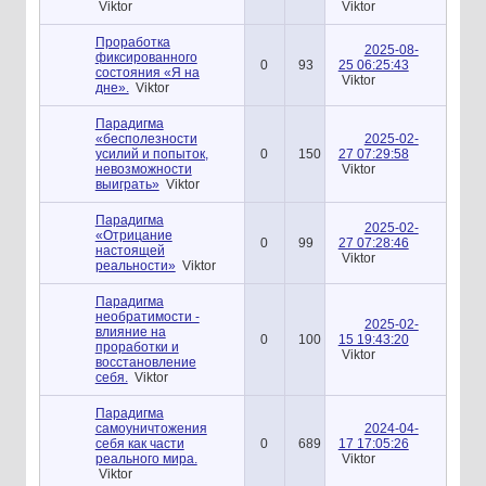
Viktor
Viktor
Проработка
2025-08-
фиксированного
0
93
25 06:25:43
состояния «Я на
Viktor
дне».
Viktor
Парадигма
«бесполезности
2025-02-
усилий и попыток,
0
150
27 07:29:58
невозможности
Viktor
выиграть»
Viktor
Парадигма
2025-02-
«Отрицание
0
99
27 07:28:46
настоящей
Viktor
реальности»
Viktor
Парадигма
необратимости -
2025-02-
влияние на
0
100
15 19:43:20
проработки и
Viktor
восстановление
себя.
Viktor
Парадигма
самоуничтожения
2024-04-
себя как части
0
689
17 17:05:26
реального мира.
Viktor
Viktor