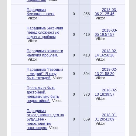
Парадигма
2018-03-
беспомощности
0
356
06 21:25:46
Viktor
Viktor
Парадигма бессилия
2018-03-
перед сложностью
0
419
05 19:57:57
задач и проблем
Viktor
Viktor
Парадигма важности
2018-02-
наличия проблем.
0
413
14 16:58:26
Viktor
Viktor
Парадигма "твердый
2018-02-
– жидкий". Я хочу
0
394
13 21:58:20
быть твердой.
Viktor
Viktor
Правильно быть
2018-02-
достойной,
0
370
13 18:39:57
неправильно быть
Viktor
недостойной.
Viktor
Парадигма
откладывания дел на
2018-01-
будущеее -
0
659
01 20:41:09
невосприятие
Viktor
настоящего
Viktor