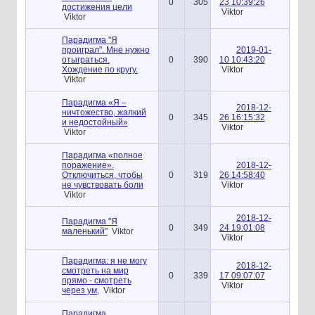
0
305
23 10:39:26
достижения цели
Viktor
Viktor
Парадигма "Я
проиграл". Мне нужно
2019-01-
отыграться.
0
390
10 10:43:20
Хождение по кругу.
Viktor
Viktor
Парадигма «Я –
2018-12-
ничтожество, жалкий
0
345
26 16:15:32
и недостойный»
Viktor
Viktor
Парадигма «полное
поражение».
2018-12-
Отключиться, чтобы
0
319
26 14:58:40
не чувствовать боли
Viktor
Viktor
2018-12-
Парадигма "Я
0
349
24 19:01:08
маленький"
Viktor
Viktor
Парадигма: я не могу
2018-12-
смотреть на мир
0
339
17 09:07:07
прямо - смотреть
Viktor
через ум,
Viktor
Парадигма