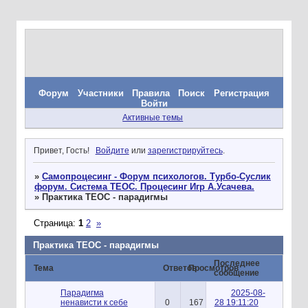
Форум
Участники
Правила
Поиск
Регистрация
Войти
Активные темы
Привет, Гость!
Войдите
или
зарегистрируйтесь
.
»
Самопроцесинг - Форум психологов. Турбо-Суслик
форум. Система ТЕОС. Процесинг Игр А.Усачева.
»
Практика ТЕОС - парадигмы
Страница:
1
2
»
Практика ТЕОС - парадигмы
Последнее
Тема
Ответов
Просмотров
сообщение
Парадигма
2025-08-
ненависти к себе
0
167
28 19:11:20