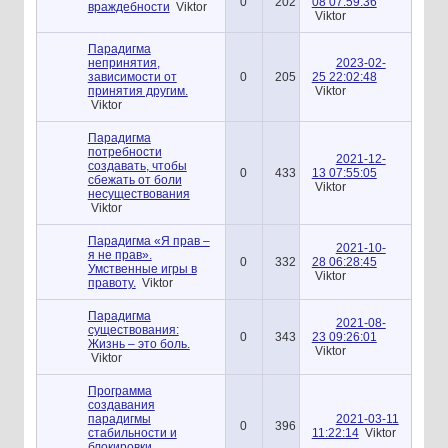
0
202
08 07:59:36
враждебности
Viktor
Viktor
Парадигма
непринятия,
2023-02-
зависимости от
0
205
25 22:02:48
принятия другим.
Viktor
Viktor
Парадигма
потребности
2021-12-
создавать, чтобы
0
433
13 07:55:05
сбежать от боли
Viktor
несуществования
Viktor
Парадигма «Я прав –
2021-10-
я не прав».
0
332
28 06:28:45
Умственные игры в
Viktor
правоту.
Viktor
Парадигма
2021-08-
существования:
0
343
23 09:26:01
Жизнь – это боль.
Viktor
Viktor
Программа
создавания
парадигмы
2021-03-11
0
396
стабильности и
11:22:14
Viktor
блокировки