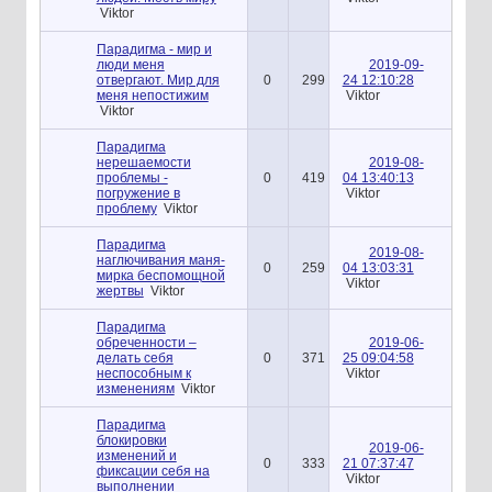
Viktor
Парадигма - мир и
люди меня
2019-09-
отвергают. Мир для
0
299
24 12:10:28
меня непостижим
Viktor
Viktor
Парадигма
нерешаемости
2019-08-
проблемы -
0
419
04 13:40:13
погружение в
Viktor
проблему
Viktor
Парадигма
2019-08-
наглючивания маня-
0
259
04 13:03:31
мирка беспомощной
Viktor
жертвы
Viktor
Парадигма
обреченности –
2019-06-
делать себя
0
371
25 09:04:58
неспособным к
Viktor
изменениям
Viktor
Парадигма
блокировки
2019-06-
изменений и
0
333
21 07:37:47
фиксации себя на
Viktor
выполнении