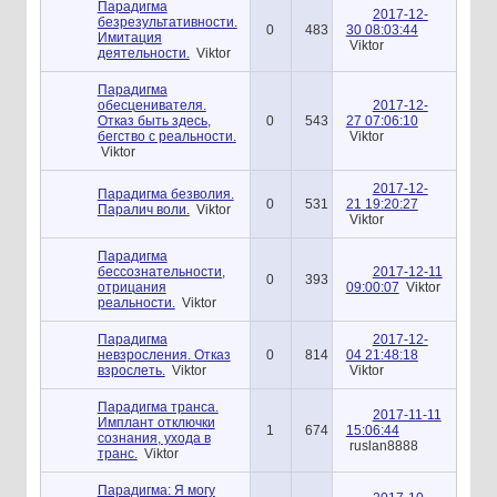
Парадигма
2017-12-
безрезультативности.
0
483
30 08:03:44
Имитация
Viktor
деятельности.
Viktor
Парадигма
обесценивателя.
2017-12-
Отказ быть здесь,
0
543
27 07:06:10
бегство с реальности.
Viktor
Viktor
2017-12-
Парадигма безволия.
0
531
21 19:20:27
Паралич воли.
Viktor
Viktor
Парадигма
бессознательности,
2017-12-11
0
393
отрицания
09:00:07
Viktor
реальности.
Viktor
Парадигма
2017-12-
невзросления. Отказ
0
814
04 21:48:18
взрослеть.
Viktor
Viktor
Парадигма транса.
2017-11-11
Имплант отключки
1
674
15:06:44
сознания, ухода в
ruslan8888
транс.
Viktor
Парадигма: Я могу