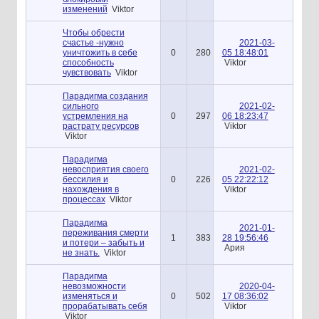
изменений
Viktor
Чтобы обрести
счастье -нужно
2021-03-
уничтожить в себе
0
280
05 18:48:01
способность
Viktor
чувствовать
Viktor
Парадигма создания
сильного
2021-02-
устремления на
0
297
06 18:23:47
растрату ресурсов
Viktor
Viktor
Парадигма
невосприятия своего
2021-02-
бессилия и
0
226
05 22:22:12
нахождения в
Viktor
процессах
Viktor
Парадигма
2021-01-
переживания смерти
1
383
28 19:56:46
и потери – забыть и
Ария
не знать.
Viktor
Парадигма
невозможности
2020-04-
изменяться и
0
502
17 08:36:02
прорабатывать себя
Viktor
Viktor