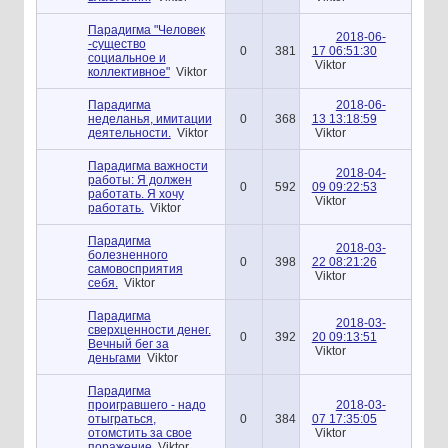
Парадигма "Человек
2018-06-
-существо
0
381
17 06:51:30
социальное и
Viktor
коллективное"
Viktor
Парадигма
2018-06-
неделанья, имитации
0
368
13 13:18:59
деятельности.
Viktor
Viktor
Парадигма важности
2018-04-
работы: Я должен
0
592
09 09:22:53
работать. Я хочу
Viktor
работать.
Viktor
Парадигма
2018-03-
болезненного
0
398
22 08:21:26
самовосприятия
Viktor
себя.
Viktor
Парадигма
2018-03-
сверхценности денег.
0
392
20 09:13:51
Вечный бег за
Viktor
деньгами
Viktor
Парадигма
проигравшего - надо
2018-03-
отыграться,
0
384
07 17:35:05
отомстить за свое
Viktor
поражение
Viktor