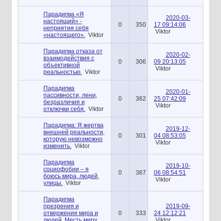
Парадигма «Я
2020-03-
настоящий» -
0
350
17 09:14:06
неприятия себя
Viktor
«настоящего».
Viktor
Парадигма отказа от
2020-02-
взаимодействия с
0
306
09 20:13:05
объективной
Viktor
реальностью.
Viktor
Парадигма
2020-01-
пассивности, лени,
0
362
25 07:42:09
безразличия и
Viktor
отключки себя.
Viktor
Парадигма: Я жертва
2019-12-
внешней реальности,
0
301
04 08:53:05
которую невозможно
Viktor
изменить.
Viktor
Парадигма
2019-10-
социофобии – я
0
367
06 08:54:51
боюсь мира, людей,
Viktor
улицы.
Viktor
Парадигма
презрения и
2019-09-
отвержения мира и
0
333
24 12:12:21
людей. Месть миру
Viktor