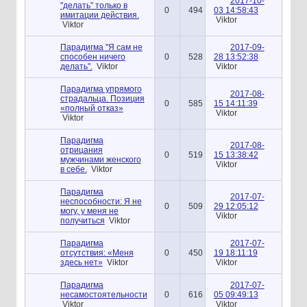
2017-10-
"делать" только в
0
494
03 14:58:43
имитации действия.
Viktor
Viktor
Парадигма "Я сам не
2017-09-
способен ничего
0
528
28 13:52:38
делать".
Viktor
Viktor
Парадигма упрямого
2017-08-
страдальца. Позиция
0
585
15 14:11:39
«полный отказ»
Viktor
Viktor
Парадигма
2017-08-
отрицания
0
519
15 13:38:42
мужчинами женского
Viktor
в себе.
Viktor
Парадигма
2017-07-
неспособности: Я не
0
509
29 12:05:12
могу, у меня не
Viktor
получиться
Viktor
Парадигма
2017-07-
отсутствия: «Меня
0
450
19 18:11:19
здесь нет»
Viktor
Viktor
Парадигма
2017-07-
несамостоятельности
0
616
05 09:49:13
Viktor
Viktor