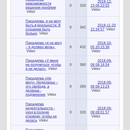
2018-12-
невозможности
0
316
15 06:33:55
решения проблем
Viktor
Viktor
Парадигма- я не могу
быть в реальности. В
2018-11-20
0
342
сознании быть
22:34:57
Viktor
больно
Viktor
Парадигма «я не могу
2018-10-
– я должен мочь».
0
432
05 20:15:38
Viktor
Viktor
Парадигма «У меня
2018-09-
не получиться, чтобы
0
360
08 08:16:54
я ни делал».
Viktor
Viktor
Парадигма «Не
могу». Неделанье –
2018-09-
это свобода, а
0
260
08 08:13:24
деланье -
Viktor
подчинение
Viktor
Парадигма
недеятельности -
2018-09-
уход в полную
0
320
08 08:01:57
отключку, чтобы не
Viktor
делать
Viktor
Парадигма