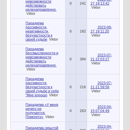
невозможности
0
241
27 19:13:42
действовать
Viktor
целенаправленно.
Viktor
Парадигма
пассивности,
2023-09-
неактивности,
0
182
27 19:11:20
безучастности к
Viktor
своей судьбе
Viktor
Парадигма
бессмысленности и
2023-07-
невозможности
0
384
21 22:03:27
действовать
Viktor
целенаправленно.
Viktor
Парадигма
пассивности,
2023-07-
безучастности к
0
216
21 21:59:56
своей судьбе и себе
Viktor
"Мне хорошо
Viktor
Парадигма «У меня
2023-04-
ничего не
0
263
15 07:04:49
получается.
Viktor
Помогите»
Viktor
2023-04-
Парадигма скрытой