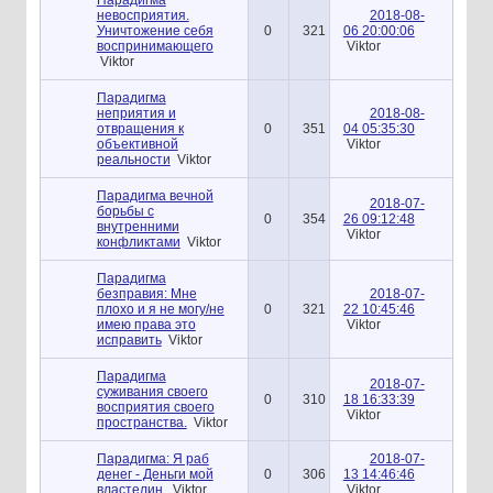
невосприятия.
2018-08-
Уничтожение себя
0
321
06 20:00:06
воспринимающего
Viktor
Viktor
Парадигма
неприятия и
2018-08-
отвращения к
0
351
04 05:35:30
объективной
Viktor
реальности
Viktor
Парадигма вечной
2018-07-
борьбы с
0
354
26 09:12:48
внутренними
Viktor
конфликтами
Viktor
Парадигма
безправия: Мне
2018-07-
плохо и я не могу/не
0
321
22 10:45:46
имею права это
Viktor
исправить
Viktor
Парадигма
2018-07-
суживания своего
0
310
18 16:33:39
восприятия своего
Viktor
пространства.
Viktor
Парадигма: Я раб
2018-07-
денег - Деньги мой
0
306
13 14:46:46
властелин.
Viktor
Viktor