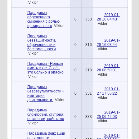
Viktor
Парадигма
2019-01-
обреченного
0
358
28 16:04:43
смирения с ролью
Viktor
проигравшего
Viktor
Парадигма
беззащитности,
2019-01-
обреченности и
0
316
28 16:03:44
беспомощности
Viktor
Viktor
Парадигма - Нельзя
2019-01-
иметь свое. Своё -
0
318
28 08:50:01
это больно и опасно
Viktor
Viktor
Парадигма
2019-01-
безрезультатности -
0
351
27 17:56:22
имитация
Viktor
деятельности.
Viktor
Парадигма
2019-01-
блокировки, ступора,
0
333
25 06:42:03
остановки, саботажа
Viktor
Viktor
Парадигма фиксации
2019-01-
на важности