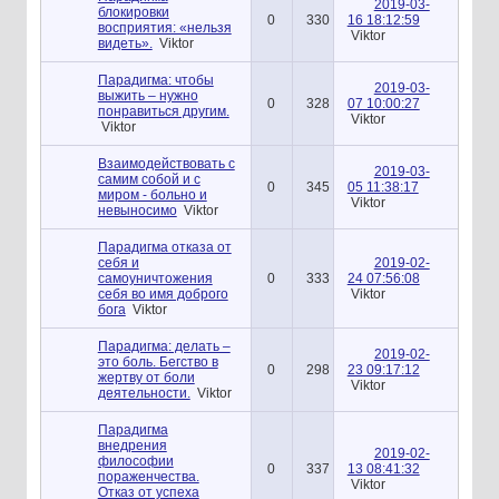
2019-03-
блокировки
0
330
16 18:12:59
восприятия: «нельзя
Viktor
видеть».
Viktor
Парадигма: чтобы
2019-03-
выжить – нужно
0
328
07 10:00:27
понравиться другим.
Viktor
Viktor
Взаимодействовать с
2019-03-
самим собой и с
0
345
05 11:38:17
миром - больно и
Viktor
невыносимо
Viktor
Парадигма отказа от
себя и
2019-02-
самоуничтожения
0
333
24 07:56:08
себя во имя доброго
Viktor
бога
Viktor
Парадигма: делать –
2019-02-
это боль. Бегство в
0
298
23 09:17:12
жертву от боли
Viktor
деятельности.
Viktor
Парадигма
внедрения
2019-02-
философии
0
337
13 08:41:32
пораженчества.
Viktor
Отказ от успеха