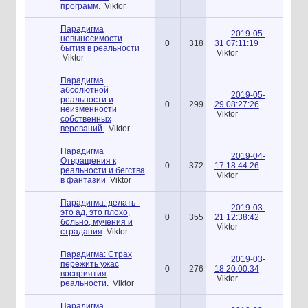
программ.
Viktor
Парадигма
2019-05-
невыносимости
0
318
31 07:11:19
бытия в реальности
Viktor
Viktor
Парадигма
абсолютной
2019-05-
реальности и
0
299
29 08:27:26
неизменности
Viktor
собственных
верований.
Viktor
Парадигма
2019-04-
Отвращения к
0
372
17 18:44:26
реальности и бегства
Viktor
в фантазии
Viktor
Парадигма: делать -
2019-03-
это ад, это плохо,
0
355
21 12:38:42
больно, мучения и
Viktor
страдания
Viktor
Парадигма: Страх
2019-03-
пережить ужас
0
276
18 20:00:34
восприятия
Viktor
реальности.
Viktor
Парадигма