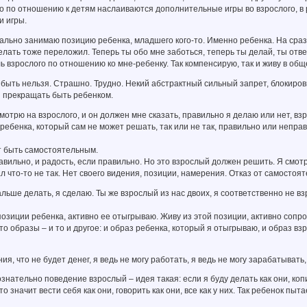
о по отношению к детям наслаиваются дополнительные игры во взрослого, в 
и игры.
ально занимаю позицию ребенка, младшего кого-то. Именно ребенка. На сраз
лать тоже переложил. Теперь ты обо мне заботься, теперь ты делай, ты отве
ль взрослого по отношению ко мне-ребенку. Так компенсирую, так и живу в общ
быть нельзя. Страшно. Трудно. Некий абстрактный сильный запрет, блокиров
я прекращать быть ребенком.
смотрю на взрослого, и он должен мне сказать, правильно я делаю или нет, в
ребенка, который сам не может решать, так или не так, правильно или непра
т быть самостоятельным.
авильно, и радость, если правильно. Но это взрослый должен решить. Я смотрю
ал что-то не так. Нет своего видения, позиции, намерения. Отказ от самостоя
альше делать, я сделаю. Ты же взрослый из нас двоих, я соответственно не взр
 позиции ребенка, активно ее отыгрываю. Живу из этой позиции, активно соп
о образы – и то и другое: и образ ребенка, который я отыгрываю, и образ взро
я, что не будет денег, я ведь не могу работать, я ведь не могу зарабатывать,
знательно поведение взрослый – идея такая: если я буду делать как они, ко
о значит вести себя как они, говорить как они, все как у них. Так ребенок пы