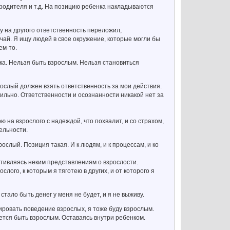
родителя и т.д. На позицию ребенка накладываются
у на другого ответственность переложил,
чай. Я ищу людей в свое окружение, которые могли бы
ем-то.
ка. Нельзя быть взрослым. Нельзя становиться
зрослый должен взять ответственность за мои действия.
вильно. Ответственности и осознанности никакой нет за
 на взрослого с надеждой, что похвалит, и со страхом,
тельности.
ослый. Позиция такая. И к людям, и к процессам, и ко
ротивляясь неким представлениям о взрослости.
слого, к которым я тяготею в других, и от которого я
 стало быть денег у меня не будет, и я не выживу.
пировать поведение взрослых, я тоже буду взрослым.
тается быть взрослым. Оставаясь внутри ребенком.