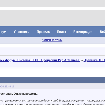
орум
Участники
Правила
Поиск
Регистрация
Во
Активные темы
ик форум. Система ТЕОС. Процесинг Игр А.Усачева.
»
Практика ТЕО
-04 21:48:18
осления. Отказ взрослеть.
то проявляется и становиться доступной для рассмотрения после рассмотр
ли получается это состояние рассмотреть, то обычно выходим на вот так