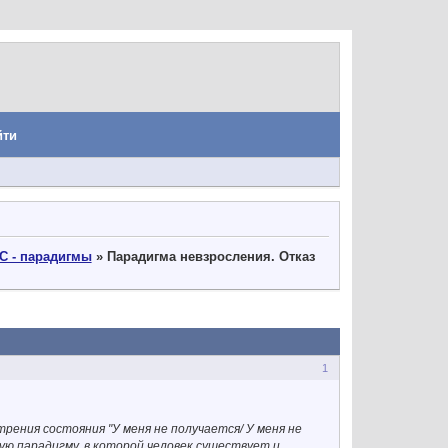
йти
С - парадигмы
»
Парадигма невзросления. Отказ
1
ения состояния "У меня не получается/ У меня не
ую парадигму, в которой человек существует и