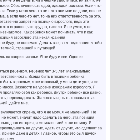
ничего не делать, ни о чем не заботиться, ни за что не
нькое. Обеспеченность едой, одеждой, жильем. Если что-
ли. Если у меня чего-то нет: это они мне не дали, они не
ма, а если чего-то нет, то на них ответственность за это.
ветственно запрет на позицию взрослого, ведь это
о это страшно, что трудно, тяжело. Я не умею, я не
 незнакомое. Как ребенок может понимать, что и как
позиция взрослого эта некая крайняя
е буду, не понимаю. Делать все, в т.ч. неделание, чтобы
я темной, страшной и пугающей.
ень на капризничанье. Я не буду и все. Одно из
аться ребенком. Ребенок лет 3-5 лет. Максимально
тветственность. Всегда быть в позиции ребенка,
о быть взрослым, я же взрослый, у меня дети уже, я же
р масок. Важности на уровне изображаю взрослого. Я
я проявляю себя как ребенок. Внутри ребенок все равно.
вать, перекладывать. Жаловаться, ныть, отказываться
ький, дайте мне.
 включается сирена, что я не могу, я же маленький. Не
н не может, значит надо сделать за него, эта позиция
 выгодная история, я же маленький, я же не могу. Я
Перекладывать на других, ждать от других, что сделают за
 причем даже в детях. Главное, чтобы это был другой
рослому.