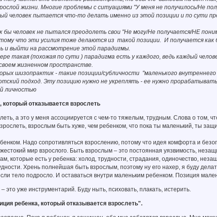
ослой жизни. Многие проблемы с ситуациями "У меня не получилось/Не получ
лый человек пытается что-то делать именно из этой позиции и по сути п
к бы человек не пытался преодолеть свои "Не могу/Не получается/НЕ поним
тому что эти усилия тоже делаются из такой позиции. И получается как 
ь и выйти на рассмотрение этой парадигмы.
ере такая (похожая по сути ) парадигма есть у каждого, ведь каждый чело
своем жизненном пространстве.
орых шизопрактик - такие позиции/субличности "маленького внутреннего 
тский подход. Эту позицию нужно не укреплять - ее нужно прорабатывать,
й личностью
, который отказывается взрослеть
леть, а это у меня ассоциируется с чем-то тяжелым, трудным. Слова о том, ч
взрослеть, взрослым быть хуже, чем ребенком, что пока ты маленький, ты защ
бенком. Надо сопротивляться взрослению, потому что идея комфорта и безоп
жестокий мир взрослого. Быть взрослым – это постоянная уязвимость, неза
м, которые есть у ребенка: холод, трудности, страдания, одиночество, нез
дности. Хрень полнейшая быть взрослым, поэтому ну его нахер, я буду делать
если тело подросло. И оставаться внутри маленьким ребенком. Позиция мален
 – это уже инструментарий. Буду ныть, психовать, плакать, истерить.
ция ребенка, который отказывается взрослеть".