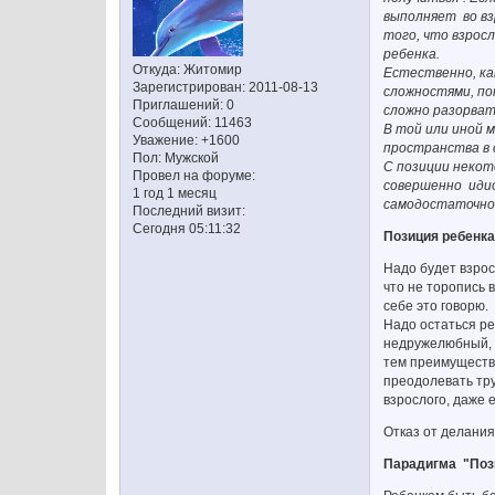
выполняет во взр
того, что взрос
ребенка.
Откуда:
Житомир
Естественно, ка
Зарегистрирован
: 2011-08-13
сложностями, по
Приглашений:
0
сложно разорват
Сообщений:
11463
В той или иной м
Уважение:
+1600
пространства в 
Пол:
Мужской
С позиции некот
Провел на форуме:
совершенно идио
1 год 1 месяц
самодостаточно
Последний визит:
Сегодня 05:11:32
Позиция ребенка
Надо будет взрос
что не торопись 
себе это говорю.
Надо остаться ре
недружелюбный, 
тем преимущества
преодолевать тру
взрослого, даже 
Отказ от делания
Парадигма "Пози