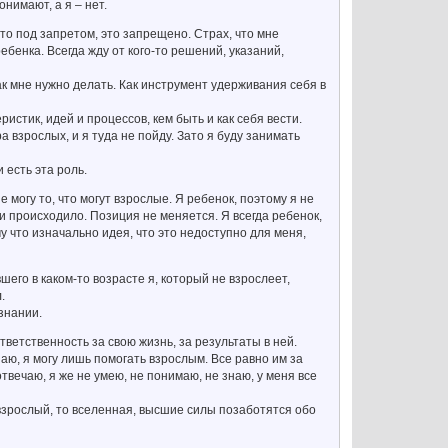
онимают, а я – нет.
это под запретом, это запрещено. Страх, что мне
ебенка. Всегда жду от кого-то решений, указаний,
как мне нужно делать. Как инструмент удерживания себя в
истик, идей и процессов, кем быть и как себя вести.
ра взрослых, и я туда не пойду. Зато я буду занимать
и есть эта роль.
 могу то, что могут взрослые. Я ребенок, поэтому я не
и происходило. Позиция не меняется. Я всегда ребенок,
у что изначально идея, что это недоступно для меня,
его в каком-то возрасте я, который не взрослеет,
.
знании.
тветственность за свою жизнь, за результаты в ней.
шаю, я могу лишь помогать взрослым. Все равно им за
твечаю, я же не умею, не понимаю, не знаю, у меня все
 взрослый, то вселенная, высшие силы позаботятся обо