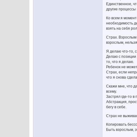
Единственное, чт
другие процессы 
Ко всем я момент
необходимость де
взять на себя ро
Страх. Взрослым 
взрослым, нельз
Я делаю что-то, 
Делаю с позиции 
то, что я делаю.
Ребенок не може
Страх, если непр
что я снова сдел
Скажи мне, что д
всему.
Застрял где-то в
Абстракция, прост
бегу в себе.
Страх не выживани
Копировать бессо
Быть взрослым, эт