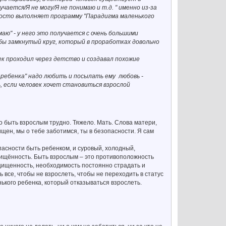
ается/Я не могу/Я не понимаю и т.д. " именно из-за
росто выполняет программу "Парадигма маленького
аю" - у него это получается с очень большими
бы замкнутый круг, который в проработках довольно
век проходил через детство и создавал похожие
ребенка" надо любить и посылать ему любовь -
 если человек хочет становиться взрослой
то быть взрослым трудно. Тяжело. Мать. Слова матери,
ищен, мы о тебе заботимся, ты в безопасности. Я сам
асности быть ребенком, и суровый, холодный,
щищённость. Быть взрослым – это противоположность
ащищенность, необходимость постоянно страдать и
 все, чтобы не взрослеть, чтобы не переходить в статус
ького ребенка, который отказываться взрослеть.