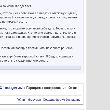
то за меня это сделает.
, который не соображает. Впадать в отключку с идеей,
рочему. На лице маска дурака, дурачка, тупого, ничего
 понимаю, и все тут.
е, что я сам не могу этого себе дать. То, чего я хочу,
, пока сами дадут. Кто-то мне должен дать, то, чего я
исит, только с разрешения, с участия другого человека,
. Пассивная позиция послушного, покорного ребенка,
– как атрибутов взрослой жизни. Я буду слушаться и
 того, кто сказал мне, что делать.
С - парадигмы
»
Парадигма невзросления. Отказ
Рейтинг форумов
|
Создать форум бесплатно