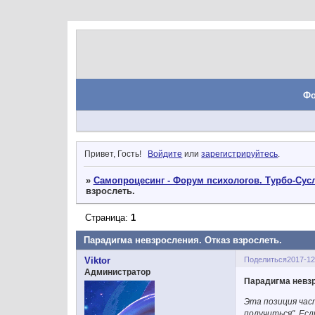
Ф
Привет, Гость!
Войдите
или
зарегистрируйтесь
.
»
Самопроцесинг - Форум психологов. Турбо-Сусл
взрослеть.
Страница:
1
Парадигма невзросления. Отказ взрослеть.
Поделиться
2017-12
Viktor
Администратор
Парадигма невзр
Эта позиция час
получиться". Ес