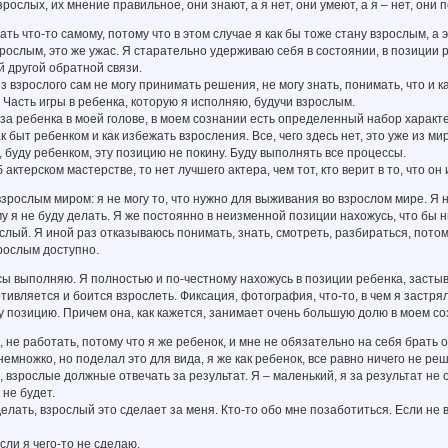
рослых, их мнение правильное, они знают, а я нет, они умеют, а я – нет, они п
ать что-то самому, потому что в этом случае я как бы тоже стану взрослым, а 
рослым, это же ужас. Я старательно удерживаю себя в состоянии, в позиции р
 другой обратной связи.
ез взрослого сам не могу принимать решения, не могу знать, понимать, что и 
 Часть игры в ребенка, которую я исполняю, будучи взрослым.
аза ребенка в моей голове, в моем сознании есть определенный набор характер
к быт ребенком и как избежать взросления. Все, чего здесь нет, это уже из ми
 буду ребенком, эту позицию не покину. Буду выполнять все процессы.
 актерском мастерстве, то нет лучшего актера, чем тот, кто верит в то, что он 
зрослым миром: я не могу то, что нужно для выживания во взрослом мире. Я не
у я не буду делать. Я же постоянно в неизменной позиции нахожусь, что бы н
ослый. Я иной раз отказываюсь понимать, знать, смотреть, разбираться, потом
зрослым доступно.
сы выполняю. Я полностью и по-честному нахожусь в позиции ребенка, застывш
отивляется и боится взрослеть. Фиксация, фотография, что-то, в чем я застрял
у позицию. Причем она, как кажется, занимает очень большую долю в моем со
, не работать, потому что я же ребенок, и мне не обязательно на себя брать о
немножко, но поделал это для вида, я же как ребенок, все равно ничего не ре
 взрослые должные отвечать за результат. Я – маленький, я за результат не о
 не будет.
делать, взрослый это сделает за меня. Кто-то обо мне позаботиться. Если не
если я чего-то не сделаю.