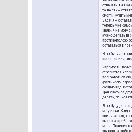
Ребенком быть бе
отвечать. Беззаб
то не так – ответ
смогли купить мне
Задача – остават
теперь мне самому
знаю, я не могу 
нужно делать взр
противоположност
оставаться в поз
Я не буду это про
проявлений этого
Упрямость, психо
стремиться к том
пользоваться ею,
фактически взрос
создаю вид, исхо
Требовать от дру
делать, психовать
Я не буду делать,
могу и все. Когда
впитывается, ты 
вырос, а прибегат
меня. Позиция я 
человек, а себя 