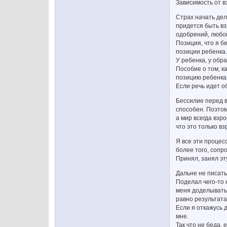
Зависимость от вз
Страх начать дел
придется быть вз
одобрений, любой
Позиция, что я б
позиции ребенка.
У ребенка, у обр
Пособие о том, ка
позицию ребенка,
Если речь идет об
Бессилие перед в
способен. Поэтом
а мир всегда взр
что это только в
Я все эти процес
более того, сопр
Принял, занял эт
Дальне не писать
Поделал чего-то 
меня доделывать,
равно результата
Если я откажусь 
мне.
Так что не беда, 