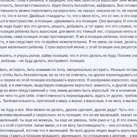
зопасно. Пока я ребенок, я защищен, обо мне заботятся взрослые. Мне можно 
отность, безответственность. Идея бегать беззаботно, кайфовать. Все готове
ственность можно переложить на взрослого: не сказал, сказали не то, не научи
 то, что я хотел. Двойные стандарты: то, что у меня есть, это от них, и это нор
ься в пространстве, в позиции, удерживать эту позицию. Она выгодна. И соот
 надо будет все это делать, решать, добывать, а тут идеи, что это сложно, чт
с позиции ребенка быть взрослым, для меня это темный лес, страшное нечто и
ослому, сама позиция этому противоречит. Я же в позиции ребенка, поэтому 
ь, и как следствие что-то крайне нежелательное. Я не умею, не знаю, делать н
иции маленького ребенка. Страх взрослой жизни, с этой позиции она рисуетс
яснять, я упрусь рогом, займу позицию, что я этого делать не буду. Похоже оч
 ребенка – не буду делать, инструмент, позиция.
вать, истерить, бить ножками по полу, эмоционально истерить. Реально остав
у, чтобы быть беззаботным, ни за что не отвечать, на других перекладывать о
 и скорее из этой позиции изображать взрослого. Я изображаю взрослого, над
лый, и я имитирую, моделирую поведение взрослого: важность, и другой набо
дя из моих представлений о том, каким должен быть взрослый. Но в основном 
гих чего-то для себя, ответственность перекладывать, ждать от других, требо
. Требовательность, претензия к миру, к жизни, к взрослым, я не могу, я мален
 не буду и все. Мне можно не делать, другие сделают, другие дадут. Чуть-что –
 человек маленький у «взрослых» есть позиция, что он же маленький, значит о
маленький, ты еще не можешь, ты еще не умеешь, тебе рано и т.д. И это очень
ь к этой стратегии: лапки вверх, и я не могу, беспомощность – она осталась. 
беспомощный, потому что я маленький. Во всех других людях видеть взрослых,
всегда ставить в позицию младшего, маленького, по отношению к другому – к вз