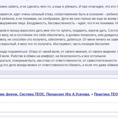
жно забить, и не сделать чего-то, а еще и убежать. И при этом идея, что кто-
ываются, идет очень сильный отказ, сопротивление быть в сознании – ребенок
ий ребенок, я не понимаю, не соображаю. Дети же они глупые же еще ко всему п
ыражения лица. Бездумность, бессмысленность – идея, что я не понимаю. Не
ром я прошу взрослого дать мне что-то: купить, подарить, короче дать. Состояни
 могу, не в состоянии это себе обеспечить, я должен попросить, или дождаться
не могу, не способен это получить, обеспечить, добиться. От меня ничего не зав
 взрослый, я могу что-то получить. Инструмент, часть позиции бессилия.
надо подчиняться. Отказ от своей воли, от своего мнения, от своего видения
 воле. Рабство в обмен на комфорт, на безопасность и все остальное.
шаться, покорным быть, как отказ от ответственности, от самостоятельности 
д это дело всегда можно от ответственности сбежать, и если что даже обвинить
ик форум. Система ТЕОС. Процесинг Игр А.Усачева.
»
Практика ТЕО