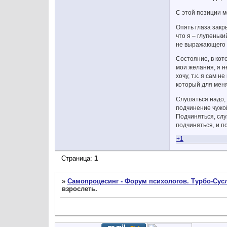
С этой позиции мо
Опять глаза закр
что я – глупеньк
не выражающего в
Состояние, в кото
мои желания, я не
хочу, т.к. я сам 
который для меня
Слушаться надо, 
подчинение чужой
Подчиняться, слу
подчиняться, и по
+1
Страница:
1
»
Самопроцесинг - Форум психологов. Турбо-Сусл
взрослеть.