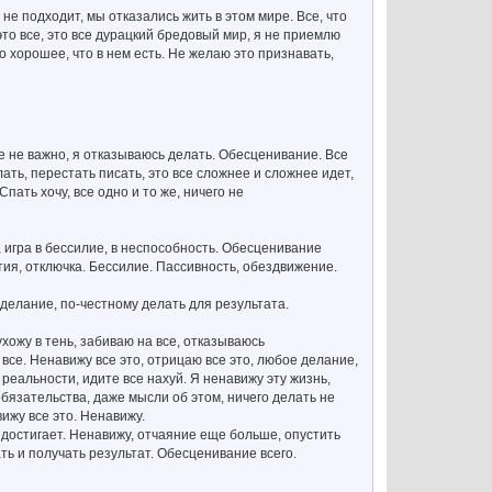
 не подходит, мы отказались жить в этом мире. Все, что
это все, это все дурацкий бредовый мир, я не приемлю
о хорошее, что в нем есть. Не желаю это признавать,
уже не важно, я отказываюсь делать. Обесценивание. Все
лать, перестать писать, это все сложнее и сложнее идет,
Спать хочу, все одно и то же, ничего не
ь, игра в бессилие, в неспособность. Обесценивание
тия, отключка. Бессилие. Пассивность, обездвижение.
 делание, по-честному делать для результата.
 ухожу в тень, забиваю на все, отказываюсь
 все. Ненавижу все это, отрицаю все это, любое делание,
й реальности, идите все нахуй. Я ненавижу эту жизнь,
обязательства, даже мысли об этом, ничего делать не
вижу все это. Ненавижу.
 и достигает. Ненавижу, отчаяние еще больше, опустить
ть и получать результат. Обесценивание всего.