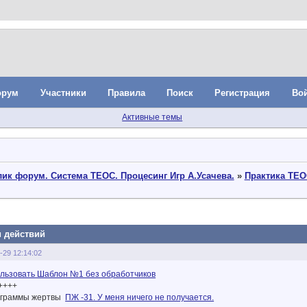
орум
Участники
Правила
Поиск
Регистрация
Во
Активные темы
ик форум. Система ТЕОС. Процесинг Игр А.Усачева.
»
Практика ТЕО
и действий
-29 12:14:02
льзовать Шаблон №1 без обработчиков
++++
рограммы жертвы
ПЖ -31. У меня ничего не получается.