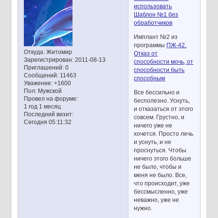
использовать
Шаблон №1 без
обработчиков
Имплант №2 из
программы
ПЖ-42.
Откуда:
Житомир
Отказ от
Зарегистрирован
: 2011-08-13
способности мочь, от
Приглашений:
0
способности быть
Сообщений:
11463
способным
Уважение:
+1600
Пол:
Мужской
Все бессильно и
Провел на форуме:
бесполезно. Уснуть,
1 год 1 месяц
и отказаться от этого
Последний визит:
совсем. Грустно, и
Сегодня 05:11:32
ничего уже не
хочется. Просто лечь
и уснуть, и не
проснуться. Чтобы
ничего этого больше
не было, чтобы и
меня не было. Все,
что происходит, уже
бессмысленно, уже
неважно, уже не
нужно.