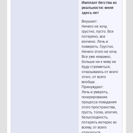
Имплант бегства из
реальности: меня
здесь нет
Внушает:
Ничего не хочу,
грустно, пусто. Все
потеряно, все
кончено. Лечь и
помереть. Грустно.
Ничего этого не хочу.
Все уже неважно,
больше ни к чему не
буду стремиться,
отказываюсь от всего
этого, от всего
вообще.
Принуждает:
Лечь и умереть,
генерирование
процесса покидания
этого пространства,
грусть, тоска, апатия,
безысходность,
потерять интерес ко
всему, от всего
отказаться,