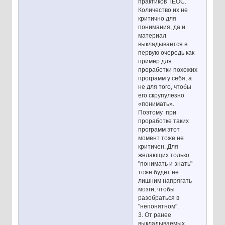
практиков ТЕОС.
Количество их не
критично для
понимания, да и
материал
выкладывается в
первую очередь как
пример для
проработки похожих
программ у себя, а
не для того, чтобы
его скрупулезно
«понимать».
Поэтому при
проработке таких
программ этот
момент тоже не
критичен. Для
желающих только
"понимать и знать"
тоже будет не
лишним напрягать
мозги, чтобы
разобраться в
"непонятном".
3. От ранее
выкладываемых