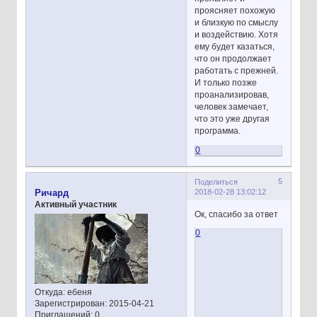
проясняет похожую
и близкую по смыслу
и воздействию. Хотя
ему будет казаться,
что он продолжает
работать с прежней.
И только позже
проанализировав,
человек замечает,
что это уже другая
программа.
0
5
Поделиться
2018-02-28 13:02:12
Ричард
Активный участник
Ок, спасибо за ответ
0
Откуда:
ебеня
Зарегистрирован
: 2015-04-21
Приглашений:
0