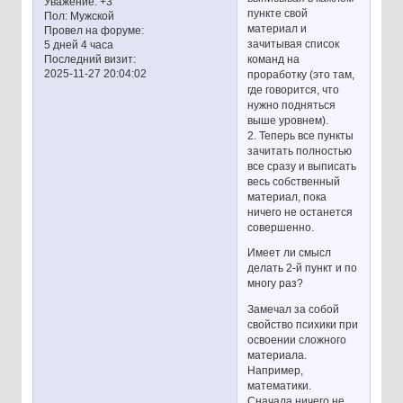
Уважение:
+3
пункте свой
Пол:
Мужской
материал и
Провел на форуме:
зачитывая список
5 дней 4 часа
команд на
Последний визит:
2025-11-27 20:04:02
проработку (это там,
где говорится, что
нужно подняться
выше уровнем).
2. Теперь все пункты
зачитать полностью
все сразу и выписать
весь собственный
материал, пока
ничего не останется
совершенно.
Имеет ли смысл
делать 2-й пункт и по
многу раз?
Замечал за собой
свойство психики при
освоении сложного
материала.
Например,
математики.
Сначала ничего не