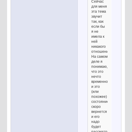
Сейчас
для меня
эта тема
звучит
так, как
если бы
я не
имела к
ней
никакого
отношения.
На самом
деле я
понимаю,
что это
нечто
временное
и это
(или
похожее)
состояние
скоро
вернется
и его
надо
будет
рассматривать