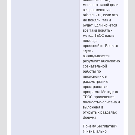
меня нет такой цели
вся разжевать и
объяснить, если что
не поняли так и
будет. Если хочется
все таки понять -
метод ТЕОС вам в
помощь -
проясняйте. Все что
здесь
выкладывается -
результат абсолютно
сознательной
работы по
прояснению и
рассмотрению
пространств и
программ. Методика
ТЕОС прояснения
полностью описана и
выложена в
открытых разделах
форума.
Почему бесплатно?
Я изначально