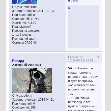
играми
Откуда:
Житомир
0
Зарегистрирован
: 2011-08-13
Приглашений:
0
Сообщений:
11464
Уважение:
+1600
Пол:
Мужской
Провел на форуме:
1 год 1 месяц
Последний визит:
Сегодня 07:06:46
3
Поделиться
2018-02-28 11:48:55
Ричард
Активный участник
Viktor
А имеет ли
смысл повторно
прорабатывать одну
и туже программу.
Допустим если весь
процесс построен
так:
Откуда:
ебеня
1. Проработал
Зарегистрирован
: 2015-04-21
поочередно все
Приглашений:
0
пункты программы,
Сообщений:
159
выписывая в кажлом