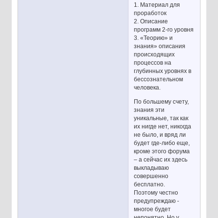
1. Материал для
проработок
2. Описание
программ 2-го уровня
3. «Теорию» и
знания» описания
происходящих
процессов на
глубинных уровнях в
бессознательном
человека.
По большему счету,
знания эти
уникальные, так как
их нигде нет, никогда
не было, и вряд ли
будет где-либо еще,
кроме этого форума
– а сейчас их здесь
выкладываю
совершенно
бесплатно.
Поэтому честно
предупреждаю -
многое будет
непонятно. Но у