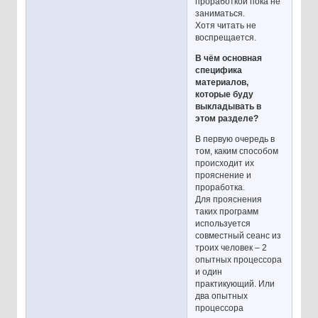
проработкой пока не
заниматься.
Хотя читать не
воспрещается.
В чём основная
специфика
материалов,
которые буду
выкладывать в
этом разделе?
В первую очередь в
том, каким способом
происходит их
прояснение и
проработка.
Для прояснения
таких программ
используется
совместный сеанс из
троих человек – 2
опытных процессора
и один
практикующий. Или
два опытных
процессора