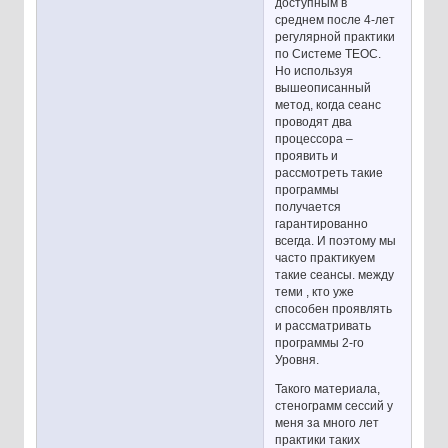
доступным в
среднем после 4-лет
регулярной практики
по Системе ТЕОС.
Но используя
вышеописанный
метод, когда сеанс
проводят два
процессора –
проявить и
рассмотреть такие
программы
получается
гарантированно
всегда. И поэтому мы
часто практикуем
такие сеансы. между
теми , кто уже
способен проявлять
и рассматривать
программы 2-го
Уровня.
Такого материала,
стенограмм сессий у
меня за много лет
практики таких