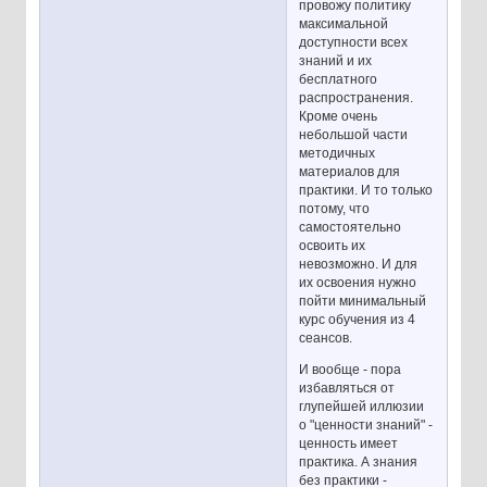
провожу политику
максимальной
доступности всех
знаний и их
бесплатного
распространения.
Кроме очень
небольшой части
методичных
материалов для
практики. И то только
потому, что
самостоятельно
освоить их
невозможно. И для
их освоения нужно
пойти минимальный
курс обучения из 4
сеансов.
И вообще - пора
избавляться от
глупейшей иллюзии
о "ценности знаний" -
ценность имеет
практика. А знания
без практики -