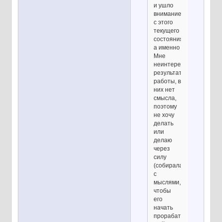
и ушло
внимание
с этого
текущего
состояния,
а именно
Мне
неинтересны
результаты
работы, в
них нет
смысла,
поэтому
не хочу
делать
или
делаю
через
силу
(собиралась
с
мыслями,
чтобы
его
начать
прорабатывать:)).