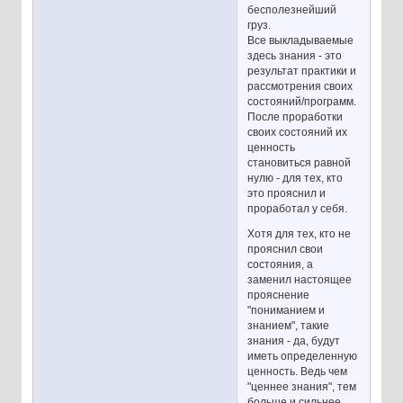
бесполезнейший
груз.
Все выкладываемые
здесь знания - это
результат практики и
рассмотрения своих
состояний/программ.
После проработки
своих состояний их
ценность
становиться равной
нулю - для тех, кто
это прояснил и
проработал у себя.
Хотя для тех, кто не
прояснил свои
состояния, а
заменил настоящее
прояснение
"пониманием и
знанием", такие
знания - да, будут
иметь определенную
ценность. Ведь чем
"ценнее знания", тем
больше и сильнее