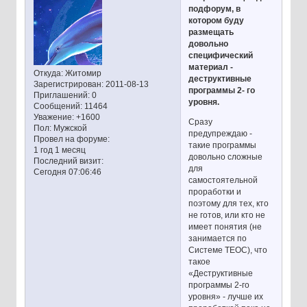
подфорум, в
котором буду
размещать
довольно
специфический
материал -
Откуда:
Житомир
деструктивные
Зарегистрирован
: 2011-08-13
программы 2- го
Приглашений:
0
уровня.
Сообщений:
11464
Уважение:
+1600
Сразу
Пол:
Мужской
предупреждаю -
Провел на форуме:
такие программы
1 год 1 месяц
довольно сложные
Последний визит:
для
Сегодня 07:06:46
самостоятельной
проработки и
поэтому для тех, кто
не готов, или кто не
имеет понятия (не
занимается по
Системе ТЕОС), что
такое
«Деструктивные
программы 2-го
уровня» - лучше их