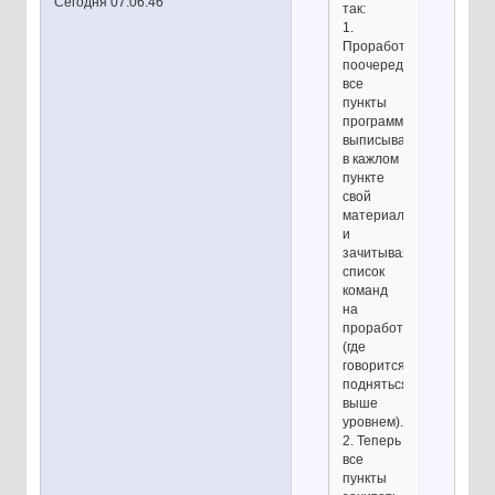
Сегодня 07:06:46
так:
1.
Проработал
поочередно
все
пункты
программы,
выписывая
в кажлом
пункте
свой
материал
и
зачитывая
список
команд
на
проработку
(где
говорится
подняться
выше
уровнем).
2. Теперь
все
пункты