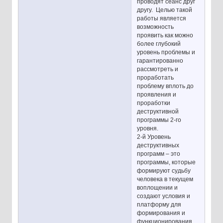
проводят сеанс друг
другу. Целью такой
работы является
возможность
проявить как можно
более глубокий
уровень проблемы и
гарантированно
рассмотреть и
проработать
проблему вплоть до
проявления и
проработки
деструктивной
программы 2-го
уровня.
2-й Уровень
деструктивных
программ – это
программы, которые
формируют судьбу
человека в текущем
воплощении и
создают условия и
платформу для
формирования и
функционирования