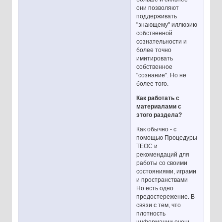
они позволяют
поддерживать
"знающему" иллюзию
собственной
сознательности и
более точно
имитировать
собственное
"сознание". Но не
более того.
Как работать с
материалами с
этого раздела?
Как обычно - с
помощью Процедуры
ТЕОС и
рекомендаций для
работы со своими
состояниями, играми
и пространствами
Но есть одно
предостережение. В
связи с тем, что
плотность