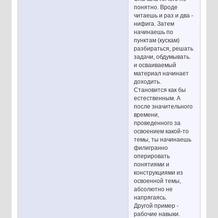
понятно. Вроде
читаешь и раз и два -
нифига. Затем
начинаешь по
пунктам (кускам)
разбираться, решать
задачи, обдумывать.
и осваиваемый
материал начинает
доходить.
Становится как бы
естественным. А
после значительного
времени,
проведенного за
освоением какой-то
темы, ты начинаешь
филигранно
оперировать
понятиями и
конструкциями из
освоенной темы,
абсолютно не
напрягаясь.
Другой пример -
рабочие навыки.