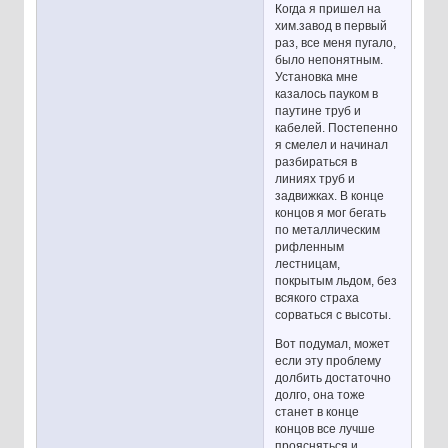
Когда я пришел на
хим.завод в первый
раз, все меня пугало,
было непонятным.
Установка мне
казалось пауком в
паутине труб и
кабелей. Постепенно
я смелел и начинал
разбираться в
линиях труб и
задвижках. В конце
концов я мог бегать
по металлическим
рифленным
лестницам,
покрытым льдом, без
всякого страха
сорваться с высоты.
Вот подумал, может
если эту проблему
долбить достаточно
долго, она тоже
станет в конце
концов все лучше
проясняться и