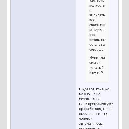
зачитать
полностью
и
выписать
весь
собственный
материал,
пока
ничего не
останется
совершенно.
Имеет ли
смысл
делать 2-
й пункт?
В идеале, конечно
можно. но не
обязательно.
Если программа уже
проработана, то ее
просто нет и тогда
человек
автоматически
проявляет и