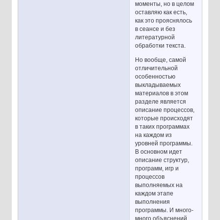
моменты, но в целом
оставляю как есть,
как это прояснялось
в сеансе и без
литературной
обработки текста.
Но вообще, самой
отличительной
особенностью
выкладываемых
материалов в этом
разделе является
описание процессов,
которые происходят
в таких программах
на каждом из
уровней программы.
В основном идет
описание структур,
программ, игр и
процессов
выполняемых на
каждом этапе
выполнения
программы. И много-
много объяснений