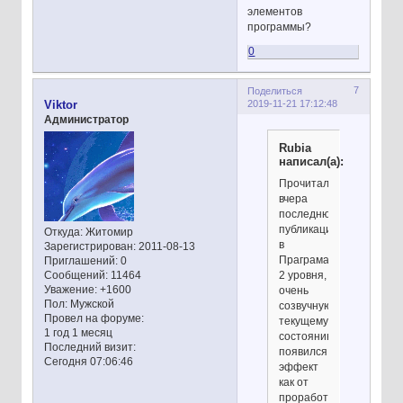
элементов
программы?
0
7
Поделиться
2019-11-21 17:12:48
Viktor
Администратор
Rubia
написал(а):
Прочитала
вчера
последнюю
публикацию
Откуда:
Житомир
в
Зарегистрирован
: 2011-08-13
Праграмах
Приглашений:
0
2 уровня,
Сообщений:
11464
Уважение:
+1600
очень
Пол:
Мужской
созвучную
Провел на форуме:
текущему
1 год 1 месяц
состоянию,
Последний визит:
появился
Сегодня 07:06:46
эффект
как от
проработки