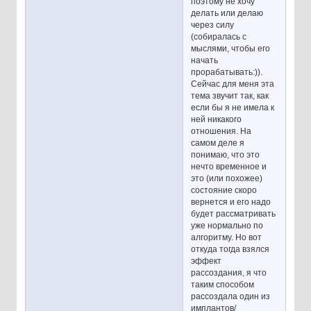
поэтому не хочу
делать или делаю
через силу
(собиралась с
мыслями, чтобы его
начать
прорабатывать:)).
Сейчас для меня эта
тема звучит так, как
если бы я не имела к
ней никакого
отношения. На
самом деле я
понимаю, что это
нечто временное и
это (или похожее)
состояние скоро
вернется и его надо
будет рассматривать
уже нормально по
алгоритму. Но вот
откуда тогда взялся
эффект
рассоздания, я что
таким способом
рассоздала один из
имплантов/