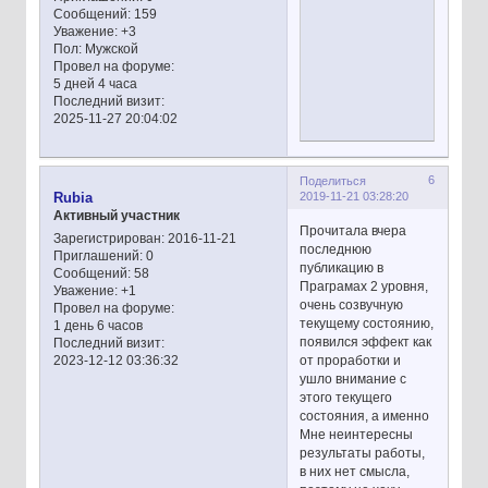
Сообщений:
159
Уважение:
+3
Пол:
Мужской
Провел на форуме:
5 дней 4 часа
Последний визит:
2025-11-27 20:04:02
6
Поделиться
2019-11-21 03:28:20
Rubia
Активный участник
Прочитала вчера
Зарегистрирован
: 2016-11-21
последнюю
Приглашений:
0
публикацию в
Сообщений:
58
Праграмах 2 уровня,
Уважение:
+1
очень созвучную
Провел на форуме:
текущему состоянию,
1 день 6 часов
появился эффект как
Последний визит:
от проработки и
2023-12-12 03:36:32
ушло внимание с
этого текущего
состояния, а именно
Мне неинтересны
результаты работы,
в них нет смысла,