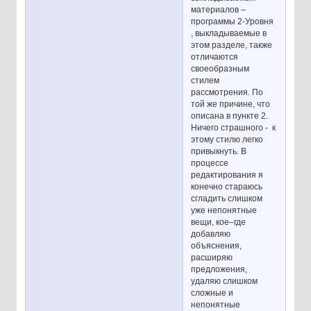
материалов –
программы 2-Уровня
, выкладываемые в
этом разделе, также
отличаются
своеобразным
стилем
рассмотрения. По
той же причине, что
описана в пункте 2.
Ничего страшного - к
этому стилю легко
привыкнуть. В
процессе
редактирования я
конечно стараюсь
сгладить слишком
уже непонятные
вещи, кое–где
добавляю
объяснения,
расширяю
предложения,
удаляю слишком
сложные и
непонятные