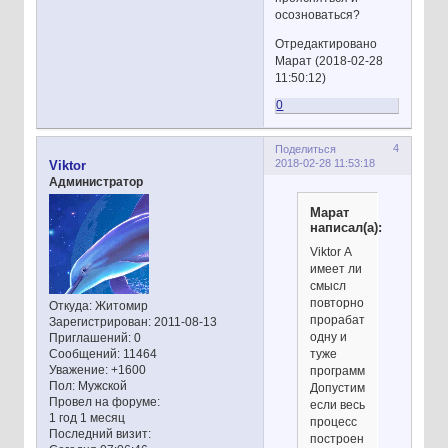
осозноваться?
Отредактировано
Марат (2018-02-28
11:50:12)
0
4
Поделиться
2018-02-28 11:53:18
Viktor
Администратор
Марат
написал(а):
Viktor А
имеет ли
смысл
повторно
Откуда:
Житомир
прорабатывать
Зарегистрирован
: 2011-08-13
одну и
Приглашений:
0
туже
Сообщений:
11464
Уважение:
+1600
программу.
Пол:
Мужской
Допустим
Провел на форуме:
если весь
1 год 1 месяц
процесс
Последний визит:
построен