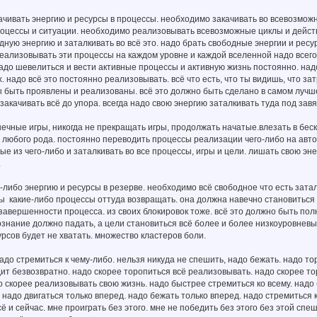
ачивать энергию и ресурсы в процессы. необходимо закачивать во всевозмо
цессы и ситуации. необходимо реализовывать всевозможные циклы и действи
дную энергию и заталкивать во всё это. надо брать свободные энергии и рес
еализовывать эти процессы на каждом уровне и каждой вселенной надо всего э
 надо шевелиться и вести активные процессы и активную жизнь постоянно. над
. надо всё это постоянно реализовывать. всё что есть, что ты видишь, что з
быть проявлены и реализованы. всё это должно быть сделано в самом лучшем
 закачивать всё до упора. всегда надо свою энергию заталкивать туда под зав
онечные игры, никогда не прекращать игры, продолжать начатые.влезать в бес
любого рода. постоянно переводить процессы реализации чего-либо на авто
ые из чего-либо и заталкивать во все процессы, игры и цели. лишать свою э
.
ю-либо энергию и ресурсы в резерве. необходимо всё свободное что есть зат
ы какие-либо процессы оттуда возвращать. она должна навечно становиться
завершенности процесса. из своих блокировок тоже. всё это должно быть п
ознание должно падать, а цели становиться всё более и более низкоуровнев
сурсов будет не хватать. множество кластеров боли.
надо стремиться к чему-либо. нельзя никуда не спешить, надо бежать. надо то
дит безвозвратно. надо скорее торопиться всё реализовывать. надо скорее т
о скорее реализовывать свою жизнь. надо быстрее стремиться ко всему. надо 
 надо двигаться только вперед. надо бежать только вперед. надо стремиться 
 и сейчас. мне проиграть без этого. мне не победить без этого без этой спеш