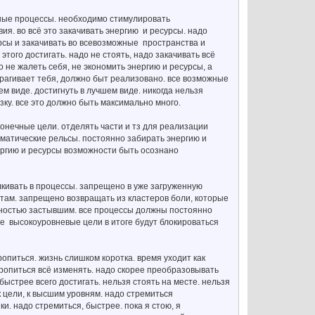
жные процессы. необходимо стимулировать
я. во всё это закачивать энергию и ресурсы. надо
урсы и закачивать во всевозможные пространства и
того достигать. надо не стоять, надо закачивать всё
о не жалеть себя, не экономить энергию и ресурсы, а
атрагивает тебя, должно быт реализовано. все возможные
 виде. достигнуть в лучшем виде. никогда нельзя
язку. все это должно быть максимально много.
конечные цели. отделять части и тз для реализации
матические рельсы. постоянно забирать энергию и
нергию и ресурсы возможности быть осознано
алкивать в процессы. запрещено в уже загруженную
 там. запрещено возвращать из кластеров боли, которые
олностью застывшим. все процессы должны постоянно
ые высокоуровневые цели в итоге будут блокироваться
ропиться. жизнь слишком коротка. время уходит как
оропиться всё изменять. надо скорее преобразовывать
быстрее всего достигать. нельзя стоять на месте. нельзя
к цели, к высшим уровням. надо стремиться
ки. надо стремиться, быстрее. пока я стою, я