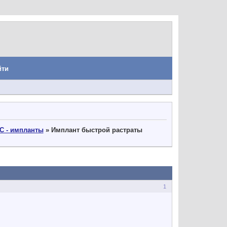
йти
С - импланты
»
Имплант быстрой растраты
1