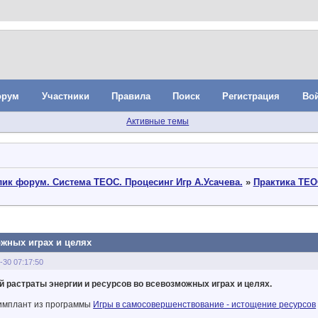
орум
Участники
Правила
Поиск
Регистрация
Во
Активные темы
ик форум. Система ТЕОС. Процесинг Игр А.Усачева.
»
Практика ТЕО
жных играх и целях
-30 07:17:50
 растраты энергии и ресурсов во всевозможных играх и целях.
имплант из программы
Игры в самосовершенствование - истощение ресурсов