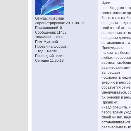
Идеи:
- необходимо зак
всевозможные про
брать свою свобо
Откуда:
Житомир
процессы. надо р
Зарегистрирован
: 2011-08-13
своё во всё это.
Приглашений:
0
Сообщений:
11463
реализовывать их
Уважение:
+1600
процессы должны 
Пол:
Мужской
останавливать, а
Провел на форуме:
Принуждает:
1 год 1 месяц
- влезать в беск
Последний визит:
любых процессов 
Сегодня 11:25:13
ресурсы, свободн
реализованными
Запрещает:
- сохранять каку
энергию и ресурс
образуется от не
увеличиваться. с
т.к. энергии и ре
Привязки:
- надо спешить. 
песок. время ухо
своей жизни, над
останавливаться.
реализовывать всё