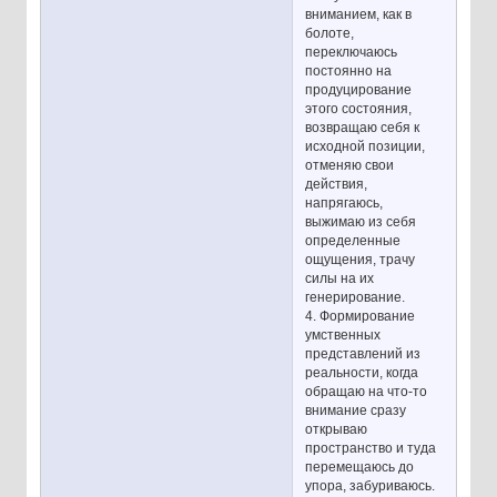
вниманием, как в
болоте,
переключаюсь
постоянно на
продуцирование
этого состояния,
возвращаю себя к
исходной позиции,
отменяю свои
действия,
напрягаюсь,
выжимаю из себя
определенные
ощущения, трачу
силы на их
генерирование.
4. Формирование
умственных
представлений из
реальности, когда
обращаю на что-то
внимание сразу
открываю
пространство и туда
перемещаюсь до
упора, забуриваюсь.