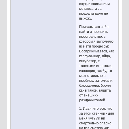
внутри вниманием
метаюсь, а за
пределы даже не
выхожу.
Приказываю себе
найти и проявить
пространство, в
котором я выполняю
все эти процессы:
Воспринимается, как
капсула-шар, яйцо,
инкубатор, с
толстыми стенками,
изоляция, как будто
мозг отдельно в
пробирку затолкали,
барокамера, броня
как в танке, зашита
от внешних
раздражителей.
1. Идея, что все, что
за этой стенкой - для
меня чуть ли ни
смертельно опасно,
на все смотрю как