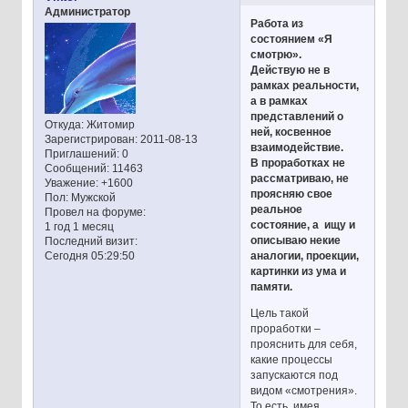
Администратор
Работа из
состоянием «Я
смотрю».
Действую не в
рамках реальности,
а в рамках
представлений о
Откуда:
Житомир
ней, косвенное
Зарегистрирован
: 2011-08-13
взаимодействие.
Приглашений:
0
В проработках не
Сообщений:
11463
рассматриваю, не
Уважение:
+1600
проясняю свое
Пол:
Мужской
реальное
Провел на форуме:
состояние, а ищу и
1 год 1 месяц
описываю некие
Последний визит:
аналогии, проекции,
Сегодня 05:29:50
картинки из ума и
памяти.
Цель такой
проработки –
прояснить для себя,
какие процессы
запускаются под
видом «смотрения».
То есть, имея