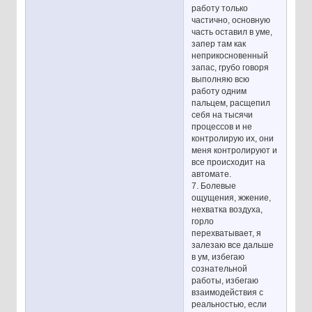
работу только
частично, основную
часть оставил в уме,
запер там как
неприкосновенный
запас, грубо говоря
выполняю всю
работу одним
пальцем, расщепил
себя на тысячи
процессов и не
контролирую их, они
меня контролируют и
все происходит на
автомате.
7. Болевые
ощущения, жжение,
нехватка воздуха,
горло
перехватывает, я
залезаю все дальше
в ум, избегаю
сознательной
работы, избегаю
взаимодействия с
реальностью, если