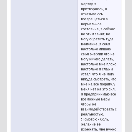
жертву, я
притворяюсь, я
отказываюсь
возвращаться в
нормальное
состояние, я сейчас
не этим занят, не
могу обратить туда
внимание, я себя
настолько лишаю
себя энергии что не
могу ничего делать,
настолько мне плохо,
настолько я слаб и
устал, что я не могу
никуда смотреть, что
мне на все пофигу, у
меня нет на это сил,
я предпринимаю все
возможные меры
чтобы не
взаимодействовать с
реальностью.
Я смотрю - боль,
желание ее
избежать, мне нужно