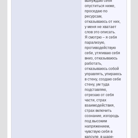
вынуждаю себя
опуститься ниже,
проседаю по
ресурсам,
отказываюсь от них,
у меня не хватает
слов это описать.
Я смотрю – я себя
парализую,
противодействую
себе, утягиваю себя
вниз, отказываюсь
работать,
отказываюсь собой
управлять, упираюсь
в стену, создаю себе
стену, ум туда
подставляю,
отрезаю от себя
части, страх
взаимодействия,
страх включить
сознание, изгородь
под высоким
напряжением,
чувствую себя в
капсуле, в шаре-