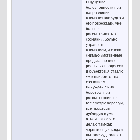
Ощущение
болезненности при
направлении
внимания как будто я
его повреждаю, мне
больно
рассматривать в
сознании, больно
управлять
вниманием, я снова
снимаю умственные
представления с
реальных процессов
и объектов, я ставлю
ум в приоритет над
сознанием,
вынужден с ним
бороться при
рассмотрении, на
все смотрю через ум,
все процессы
дублирую в уме,
отмечаю все что
делаю там-как
черный ящик, когда я
пытаюсь удерживать