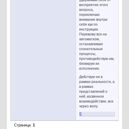
восприятия этого
вопроса,
переключаю
внимание внутри
себя как по
инструкции.
Перевожу все на
автоматизм,
останавливаю
сознательные
процессы,
противодействую им,
блокирую их
исполнение.
Действую не в
рамках реальности, а
в рамках
представлений о
ней, косвенное
взаимодействие, все
через жопу.
0
Страница:
1