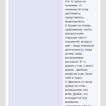
что-то сразу не
понимаю, то
начинаю об этом
умствовать,
представлять,
моделировать.
8. Кружится голова,
сдавливание, опять
прячусь в уме,
отдыхаю там от
ощущений, всегда в
уме – когда планирую
деятельность, когда
делаю, когда
воспринимаю
результат. В т.ч.
думаю о том, о чем я
думаю - двойная
рекурсия в ум. Загон
себя в транс.
9. Двигаюсь по кругу,
думаю об этом,
размышляю, обо
всём. Думаю, что
попадается под
внимание,
удерживаю себя от