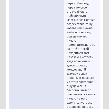
через оболочку,
через толстое
стекло-фильтр,
нейтрализует
жесткие все жесткие
воздействия, гашу
колебания и какие-
либо активности,
ощущение что
ничего
примечательного нет
за этой стенкой,
находиться там
незачем, смотреть
туда тоже, мне и
здесь хорошо,
комфортно. Я
блокирую свои
попытки выбраться
из этого состояния,
ощущаю себя
беспомощным по
отношению к нему, я
ничего не могу
сделать, пусть все
останется как есть,