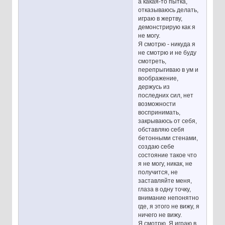
а какая-то пытка,
отказываюсь делать,
играю в жертву,
демонстрирую как я
не могу.
Я смотрю - никуда я
не смотрю и не буду
смотреть,
перепрыгиваю в ум и
воображение,
держусь из
последних сил, нет
возможности
воспринимать,
закрываюсь от себя,
обставляю себя
бетонными стенами,
создаю себе
состояние такое что
я не могу, никак, не
получится, не
заставляйте меня,
глаза в одну точку,
внимание непонятно
где, я этого не вижу, я
ничего не вижу.
Я смотрю. Я играю в