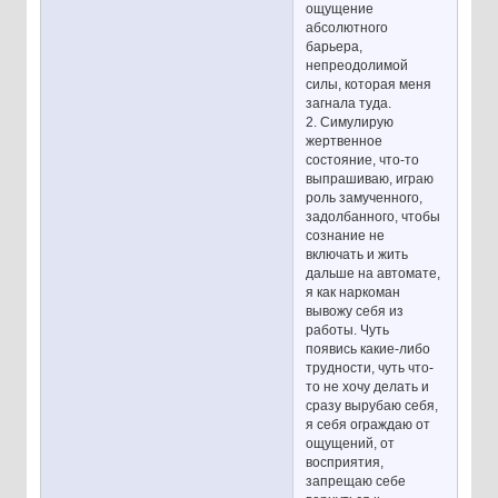
ощущение
абсолютного
барьера,
непреодолимой
силы, которая меня
загнала туда.
2. Симулирую
жертвенное
состояние, что-то
выпрашиваю, играю
роль замученного,
задолбанного, чтобы
сознание не
включать и жить
дальше на автомате,
я как наркоман
вывожу себя из
работы. Чуть
появись какие-либо
трудности, чуть что-
то не хочу делать и
сразу вырубаю себя,
я себя ограждаю от
ощущений, от
восприятия,
запрещаю себе