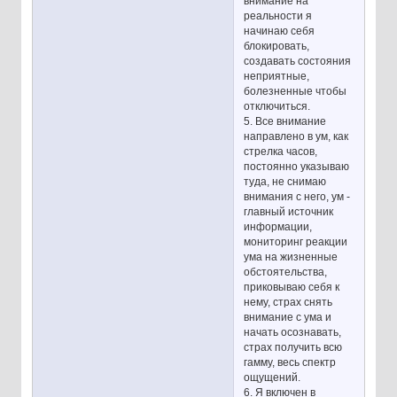
внимание на
реальности я
начинаю себя
блокировать,
создавать состояния
неприятные,
болезненные чтобы
отключиться.
5. Все внимание
направлено в ум, как
стрелка часов,
постоянно указываю
туда, не снимаю
внимания с него, ум -
главный источник
информации,
мониторинг реакции
ума на жизненные
обстоятельства,
приковываю себя к
нему, страх снять
внимание с ума и
начать осознавать,
страх получить всю
гамму, весь спектр
ощущений.
6. Я включен в