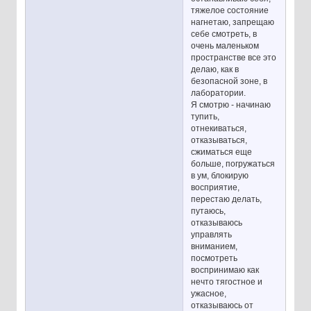
тяжелое состояние
нагнетаю, запрещаю
себе смотреть, в
очень маленьком
пространстве все это
делаю, как в
безопасной зоне, в
лаборатории.
Я смотрю - начинаю
тупить,
отнекиваться,
отказываться,
сжиматься еще
больше, погружаться
в ум, блокирую
восприятие,
перестаю делать,
путаюсь,
отказываюсь
управлять
вниманием,
посмотреть
воспринимаю как
нечто тягостное и
ужасное,
отказываюсь от