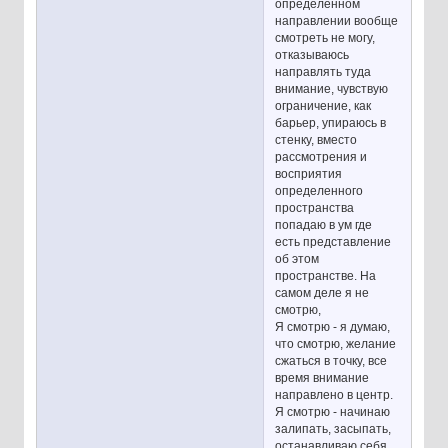
определенном
направлении вообще
смотреть не могу,
отказываюсь
направлять туда
внимание, чувствую
ограничение, как
барьер, упираюсь в
стенку, вместо
рассмотрения и
восприятия
определенного
пространства
попадаю в ум где
есть представление
об этом
пространстве. На
самом деле я не
смотрю,
Я смотрю - я думаю,
что смотрю, желание
сжаться в точку, все
время внимание
направлено в центр.
Я смотрю - начинаю
залипать, засыпать,
останавливаю себя,