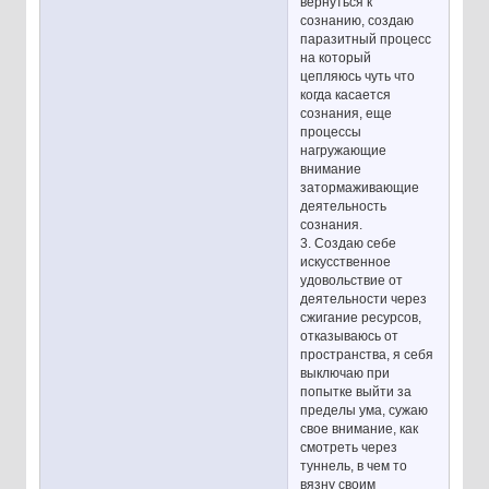
вернуться к
сознанию, создаю
паразитный процесс
на который
цепляюсь чуть что
когда касается
сознания, еще
процессы
нагружающие
внимание
затормаживающие
деятельность
сознания.
3. Создаю себе
искусственное
удовольствие от
деятельности через
сжигание ресурсов,
отказываюсь от
пространства, я себя
выключаю при
попытке выйти за
пределы ума, сужаю
свое внимание, как
смотреть через
туннель, в чем то
вязну своим