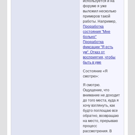
используется и на
форуме я уже
выложил несколько
примеров такой
работы. Например,
Проработка
состояния "Мне
больно"
Проработка
фиксации "Я есть
ум". Отказ от
восприятия, чтобы
быть в уме
Состояние «Я
смотрю»:
Я смотрю.
Ощущение, что
внимание не доходит
до того места, куда я
хочу взглянуть, как
будто поглощаю все
обратно, возвращаю
на место, прерываю
процесс
рассмотрения. В