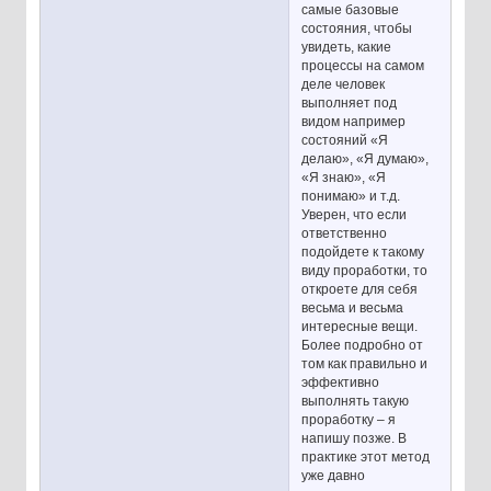
самые базовые
состояния, чтобы
увидеть, какие
процессы на самом
деле человек
выполняет под
видом например
состояний «Я
делаю», «Я думаю»,
«Я знаю», «Я
понимаю» и т.д.
Уверен, что если
ответственно
подойдете к такому
виду проработки, то
откроете для себя
весьма и весьма
интересные вещи.
Более подробно от
том как правильно и
эффективно
выполнять такую
проработку – я
напишу позже. В
практике этот метод
уже давно