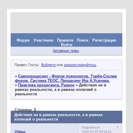
Форум
Участники
Правила
Поиск
Регистрация
Войти
Активные темы
Привет, Гость!
Войдите
или
зарегистрируйтесь
.
»
Самопроцесинг - Форум психологов. Турбо-Суслик
форум. Система ТЕОС. Процесинг Игр А.Усачева.
»
Практика процесинга. Разное
»
Действия не в
рамках реальности, а в рамках иллюзий о
реальности
Страница:
1
Действия не в рамках реальности, а в рамках
иллюзий о реальности
1
Поделиться
2019-03-23 08:54:01
Viktor