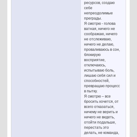
ресурсов, создаю
себе
непреодолимые
преграды.
Я смотрю - голова
ватная, ничего не
соображаю, ничего
не отслеживаю,
ничего не делаю,
проваливаюсь в сон,
блокирую
восприятие,
отключаюсь,
испытываю боль,
лишаю себя сил и
способностей,
превращаю процесс
в пытку.
Я смотрю – все
бросить хочется, от
всего отказаться,
ничему не верить и
ничего не видеть,
отойти подальше,
перестать это
делать, не команда,