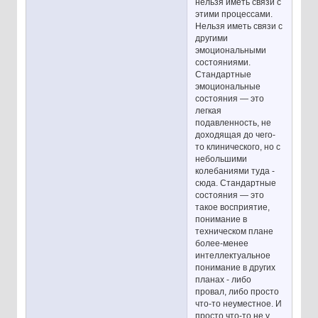
нельзя иметь связи с
этими процессами.
Нельзя иметь связи с
другими
эмоциональными
состояниями.
Стандартные
эмоциональные
состояния — это
легкая
подавленность, не
доходящая до чего-
то клинического, но с
небольшими
колебаниями туда -
сюда. Стандартные
состояния — это
такое восприятие,
понимание в
техническом плане
более-менее
интеллектуальное
понимание в других
планах - либо
провал, либо просто
что-то неуместное. И
просто что-то не у