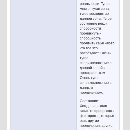
реальности. Тугое
место, тугая зона,
тугое восприятие
данной зоны. Тугое
состояние некой
способности
проникнуть и
способность
проявить себя как-то
кто все это
рассоздает. Очень
тугое
соприкосновение с
данной зоной и
пространством.
Очень тугое
соприкосновение с
данным
проявлением.
Состояние:
Хождение около
каких-то процессов и
факторов, в, которых
есть другие
проявления, другие