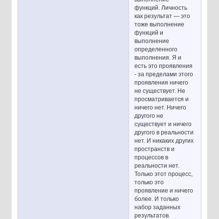
функций. Личность
как результат — это
тоже выполнение
функций и
выполнение
определенного
выполнения. Я и
есть это проявления
- за пределами этого
проявления ничего
не существует. Не
просматривается и
ничего нет. Ничего
другого не
существует и ничего
другого в реальности
нет. И никаких других
пространств и
процессов в
реальности нет.
Только этот процесс,
только это
проявление и ничего
более. И только
набор заданных
результатов.