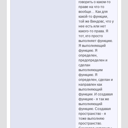
говорить о каком-то
праве на что-то
вообще… Как для
какой-то функции,
той же Виндовс, что у
нее есть или нет
какого-то права. Я
тот, кто просто
выполняет функцию.
Я выполняющий
функцию. Я
определен,
предопределен и
сделан
выполняющим
функцию. Я
определен, сделан и
направлен как
выполняющий
функции. И создавая
функцию - я так же
выполняющий
функцию. Создавая
пространство - я
тоже выполняю
пространство.