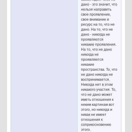
дано - это значит, что
нельзя направить
свое проявление,
свое внимание и
ресурс на то, что не
дано. На то, что не
дано - никогда не
проявляются
никакие проявления.
На то, что не дано
никогда не
проявляются
никакие
пространства. То, что
не дано никогда не
воспринимается.
Никогда нет в этом
никакого участия. То,
что не дано может
иметь отношения к
неким картинам вот
этого, но никогда и
никак не имеет
отношения к
соприкосновению
этого.