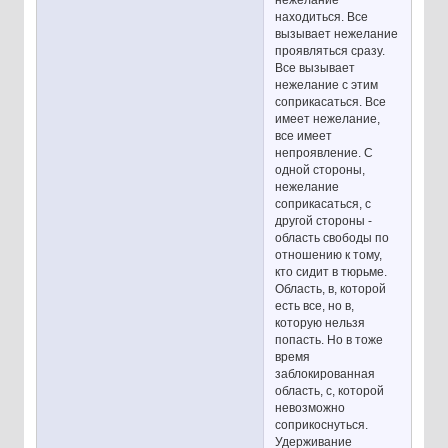
находиться. Все
вызывает нежелание
проявляться сразу.
Все вызывает
нежелание с этим
соприкасаться. Все
имеет нежелание,
все имеет
непроявление. С
одной стороны,
нежелание
соприкасаться, с
другой стороны -
область свободы по
отношению к тому,
кто сидит в тюрьме.
Область, в, которой
есть все, но в,
которую нельзя
попасть. Но в тоже
время
заблокированная
область, с, которой
невозможно
соприкоснуться.
Удерживание