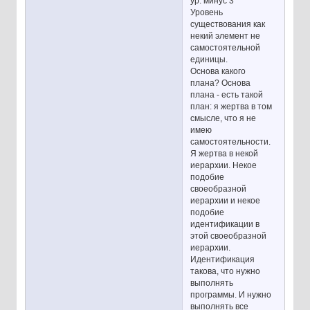
ур. минус 3
Уровень
существования как
некий элемент не
самостоятельной
единицы.
Основа какого
плана? Основа
плана - есть такой
план: я жертва в том
смысле, что я не
имею
самостоятельности.
Я жертва в некой
иерархии. Некое
подобие
своеобразной
иерархии и некое
подобие
идентификации в
этой своеобразной
иерархии.
Идентификация
такова, что нужно
выполнять
программы. И нужно
выполнять все