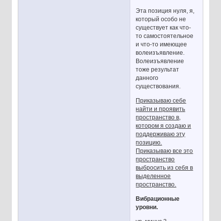
Эта позиция нуля, я,
который особо не
существует как что-
то самостоятельное
и что-то имеющее
волеизъявление.
Волеизъявление
тоже результат
данного
существования.
Приказываю себе
найти и проявить
пространство в,
котором я создаю и
поддерживаю эту
позицию.
Приказываю все это
пространство
выбросить из себя в
выделенное
пространство.
Вибрационные
уровни.