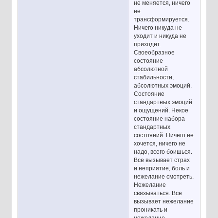
не меняется, ничего
не
трансформируется.
Ничего никуда не
уходит и никуда не
приходит.
Своеобразное
состояние
абсолютной
стабильности,
абсолютных эмоций.
Состояние
стандартных эмоций
и ощущений. Некое
состояние набора
стандартных
состояний. Ничего не
хочется, ничего не
надо, всего боишься.
Все вызывает страх
и неприятие, боль и
нежелание смотреть.
Нежелание
связываться. Все
вызывает нежелание
проникать и
нежелание