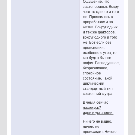
Ощущение, что
застопорился. Вокруг
чего-то одного и того
же. Проявилось в
проработках и по
жизни. Вокруг одних
и тех же факторов,
вокруг одного и того
же. Вот если без
прояснения,
особенно с утра, то
как будто бы все
пофиг. Равнодушное,
безразличное,
спокойное
состояние. Такой
циклический
стандартный тип
состояний с утра.
В чем я сейчас
нахожусь?
идеи и установки.
Ничего не видно,
ничего не
происходит. Ничего