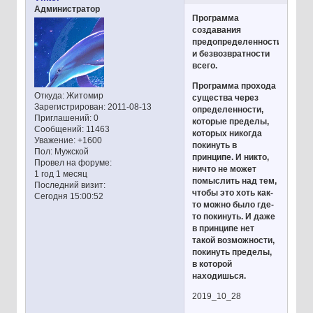
Администратор
Программа
создавания
предопределенности
и безвозвратности
всего.
Программа прохода
Откуда:
Житомир
существа через
Зарегистрирован
: 2011-08-13
определенности,
Приглашений:
0
которые пределы,
Сообщений:
11463
которых никогда
Уважение:
+1600
покинуть в
Пол:
Мужской
принципе. И никто,
Провел на форуме:
ничто не может
1 год 1 месяц
помыслить над тем,
Последний визит:
чтобы это хоть как-
Сегодня 15:00:52
то можно было где-
то покинуть. И даже
в принципе нет
такой возможности,
покинуть пределы,
в которой
находишься.
2019_10_28