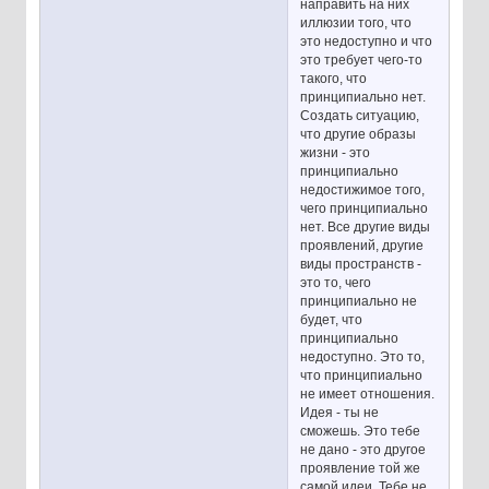
направить на них
иллюзии того, что
это недоступно и что
это требует чего-то
такого, что
принципиально нет.
Создать ситуацию,
что другие образы
жизни - это
принципиально
недостижимое того,
чего принципиально
нет. Все другие виды
проявлений, другие
виды пространств -
это то, чего
принципиально не
будет, что
принципиально
недоступно. Это то,
что принципиально
не имеет отношения.
Идея - ты не
сможешь. Это тебе
не дано - это другое
проявление той же
самой идеи. Тебе не