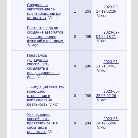
Создание и
2023-09-
уничтожение Я-
1
263
27 19:02:26
идентификаций как
Viktor
автоматов.
Viktor
Растрата себя на
создание автоматов
2023-09-
для выполнения
0
269
04 22:18:21
функций и программ.
Viktor
Viktor
Программа
деградации
2023-07-
способности
0
290
21 21:54:41
создавать и
Viktor
превращения ее в
боль
Viktor
Ликвидации себя, как
имеющего
2023-05-
отношение и
0
269
25 06:02:26
влияющего на
Viktor
реальность
Viktor
Уничтожение
способности
2023-05-
проявлять себя в
0
204
24 19:06:46
событиях и
Viktor
процессах.
Viktor