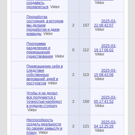
создавать,
Viktor
проявляться
Viktor
Проработка
состояния, в котором
2025-03-
мы делаем
2
157
22 06:42:07
проработки и даем
Viktor
команды
Viktor
Программа
2025-03-
разделения и
0
112
19 17:06:02
прекращения
Viktor
существования
Viktor
Превращение себя в
следствие
2025-03-
собственных
2
113
15 08:42:06
верований, идей и
Viktor
постулатов
Viktor
Чтобы я не делал,
все получается с
2025-03-
точностью наоборот
2
150
05 17:41:52
в худшую сторону
Viktor
Viktor
Неспособность
2025-03-
создать реальности
2
121
04 12:25:26
по своему замыслу и
Viktor
плану
Viktor