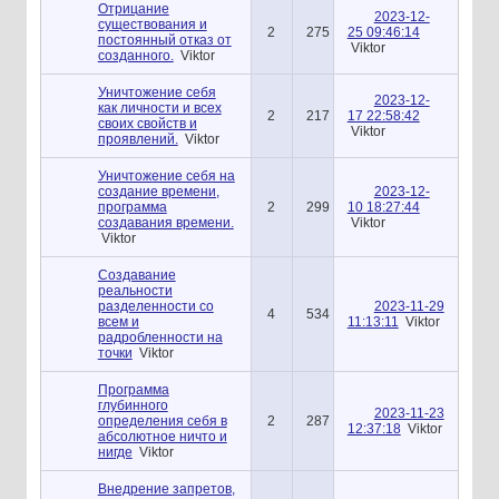
Отрицание
2023-12-
существования и
2
275
25 09:46:14
постоянный отказ от
Viktor
созданного.
Viktor
Уничтожение себя
2023-12-
как личности и всех
2
217
17 22:58:42
своих свойств и
Viktor
проявлений.
Viktor
Уничтожение себя на
создание времени,
2023-12-
программа
2
299
10 18:27:44
создавания времени.
Viktor
Viktor
Создавание
реальности
разделенности со
2023-11-29
4
534
всем и
11:13:11
Viktor
радробленности на
точки
Viktor
Программа
глубинного
2023-11-23
определения себя в
2
287
12:37:18
Viktor
абсолютное ничто и
нигде
Viktor
Внедрение запретов,