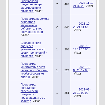
блокировок и
2023-11-19
разделений при
7
488
21:32:26
Viktor
формировании
личности.
Viktor
Программа перехода
существа в
2023-10-
абсолютное
2
336
23 21:41:54
действительное
Viktor
несуществовани
Viktor
Создание себе
процесса
2023-10-
уничтожения всех
1
303
18 19:10:04
своих проявлений и
Viktor
личности.
Viktor
Программа
уничтожения всех
2023-10-
своих способностей,
1
224
08 23:17:05
чтобы сбежать от
Viktor
боли Я
Viktor
Программа
деградации
2023-09-
способности
1
251
27 19:09:02
создавать и
Viktor
превращения ее в
кластер
Viktor