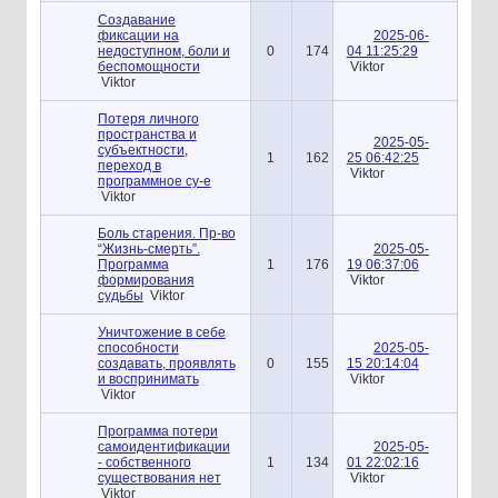
Создавание
фиксации на
2025-06-
недоступном, боли и
0
174
04 11:25:29
беспомощности
Viktor
Viktor
Потеря личного
пространства и
2025-05-
субъектности,
1
162
25 06:42:25
переход в
Viktor
программное су-е
Viktor
Боль старения. Пр-во
“Жизнь-смерть”.
2025-05-
Программа
1
176
19 06:37:06
формирования
Viktor
судьбы
Viktor
Уничтожение в себе
способности
2025-05-
создавать, проявлять
0
155
15 20:14:04
и воспринимать
Viktor
Viktor
Программа потери
самоидентификации
2025-05-
- собственного
1
134
01 22:02:16
существования нет
Viktor
Viktor