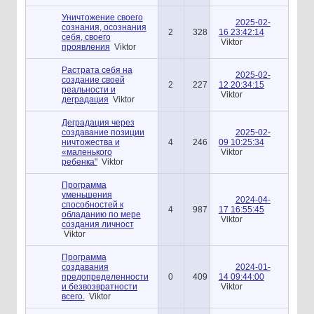
Уничтожение своего
2025-02-
сознания, осознания
2
328
16 23:42:14
себя, своего
Viktor
проявления
Viktor
Растрата себя на
2025-02-
создание своей
2
227
12 20:34:15
реальности и
Viktor
деградация
Viktor
Деградация через
создавание позиции
2025-02-
ничтожества и
4
246
09 10:25:34
«маленького
Viktor
ребенка"
Viktor
Программа
уменьшения
2024-04-
способностей к
4
987
17 16:55:45
обладанию по мере
Viktor
создания личност
Viktor
Программа
создавания
2024-01-
предопределенности
0
409
14 09:44:00
и безвозвратности
Viktor
всего.
Viktor