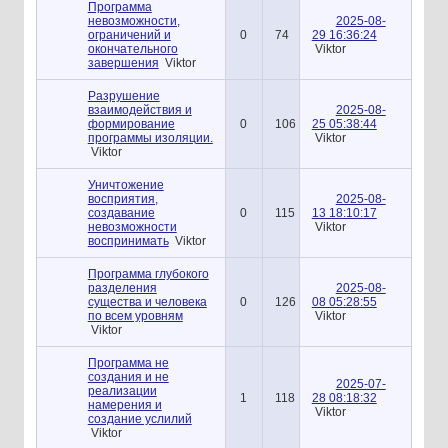
Программа
невозможности,
2025-08-
ограничений и
0
74
29 16:36:24
окончательного
Viktor
завершения
Viktor
Разрушение
взаимодействия и
2025-08-
формирование
0
106
25 05:38:44
программы изоляции.
Viktor
Viktor
Уничтожение
восприятия,
2025-08-
создавание
0
115
13 18:10:17
невозможности
Viktor
воспринимать
Viktor
Программа глубокого
разделения
2025-08-
существа и человека
0
126
08 05:28:55
по всем уровням
Viktor
Viktor
Программа не
создания и не
2025-07-
реализации
1
118
28 08:18:32
намерения и
Viktor
создание услилий
Viktor