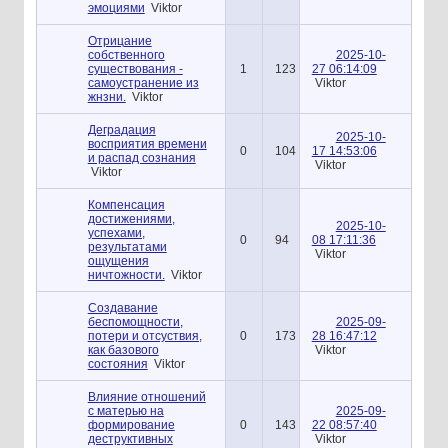
эмоциями
Viktor
Отрицание
собственного
2025-10-
существования -
1
123
27 06:14:09
самоустранение из
Viktor
жнзни.
Viktor
Деградация
2025-10-
восприятия времени
0
104
17 14:53:06
и распад сознания
Viktor
Viktor
Компенсация
достижениями,
2025-10-
успехами,
0
94
08 17:11:36
результатами
Viktor
ощущения
ничтожности.
Viktor
Создавание
беспомощности,
2025-09-
потери и отсуствия,
0
173
28 16:47:12
как базового
Viktor
состояния
Viktor
Влияние отношений
с матерью на
2025-09-
формирование
0
143
22 08:57:40
деструктивных
Viktor