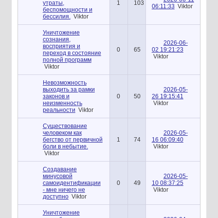
утраты,
1
103
06:11:33
Viktor
беспомощности и
бессилия.
Viktor
Уничтожение
сознания,
2026-06-
восприятия и
0
65
02 19:21:23
переход в состояние
Viktor
полной программ
Viktor
Невозможность
выходить за рамки
2026-05-
законов и
0
50
26 19:15:41
неизменность
Viktor
реальности
Viktor
Существование
человеком как
2026-05-
бегство от первичной
1
74
16 06:09:40
боли в небытие.
Viktor
Viktor
Создавание
минусовой
2026-05-
самоидентификации
0
49
10 08:37:25
- мне ничего не
Viktor
доступно
Viktor
Уничтожение