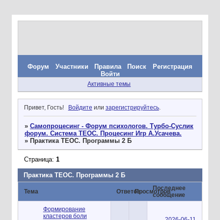
Форум
Участники
Правила
Поиск
Регистрация
Войти
Активные темы
Привет, Гость!
Войдите
или
зарегистрируйтесь
.
»
Самопроцесинг - Форум психологов. Турбо-Суслик
форум. Система ТЕОС. Процесинг Игр А.Усачева.
»
Практика ТЕОС. Программы 2 Б
Страница:
1
Практика ТЕОС. Программы 2 Б
Последнее
Тема
Ответов
Просмотров
сообщение
Формирование
кластеров боли
2026-06-11