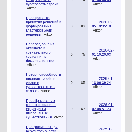
чувствовать страхи.
Viktor
Viktor
Пространство
принятия решений и
2026-02-
формирования
0
83
05 19:35:10
кластеров боли
Viktor
решений.
Viktor
Перевод себя из
активного и
2026-02-
сознательного
0
75
01 10:20:03
состояния в
Viktor
бессознательное
Viktor
Потеря способности
проявлять себя в
2026-01-
жизни и
0
85
18 06:39:24
существовать как
Viktor
человек
Viktor
Преобразование
своего сознания в
2026-01-
структуры и
0
67
02 08:57:23
импланты не-
Viktor
существования
Viktor
Программа потери
2025-12-
результативности,