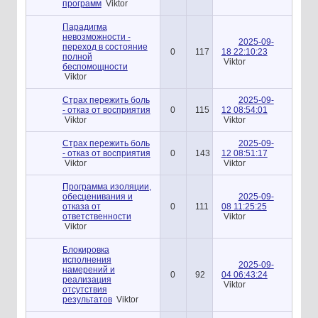
программ
Viktor
Парадигма
невозможности -
2025-09-
переход в состояние
0
117
18 22:10:23
полной
Viktor
беспомощности
Viktor
Страх пережить боль
2025-09-
- отказ от восприятия
0
115
12 08:54:01
Viktor
Viktor
Страх пережить боль
2025-09-
- отказ от восприятия
0
143
12 08:51:17
Viktor
Viktor
Программа изоляции,
обесценивания и
2025-09-
отказа от
0
111
08 11:25:25
ответственности
Viktor
Viktor
Блокировка
исполнения
2025-09-
намерений и
0
92
04 06:43:24
реализация
Viktor
отсутствия
результатов
Viktor