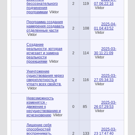
бессознательного
2
119
07 06:22:16
подчинения
Viktor
программам
Viktor
Программа создания
2025-04-
намерения создавать
2
108
01 04:43:52
отделенные части
Viktor
Viktor
Создание
реальности, которая
2025-03-
исчезает и замена
2
114
30 11:21:09
реальности
Viktor
проекциями
Viktor
Уничтожение
существования через
2025-03-
сверхплотность и
2
116
27 05:34:33
утрату всех свойств.
Viktor
Viktor
Невозможность
изменятся -
2025-03-
движение к
0
85
26 07:29:53
несуществованию и
Viktor
исчезновению
Viktor
Лишение себя
способностей
2025-03-
воспринимать,
2
133
23 17:47:40