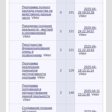
Программа полного
2025-04-
распада существа на
0
101
26 09:03:38
качественно разные
Viktor
части
Viktor
Парадигма создания
2025-04-
реальности - жесткой
2
121
24 22:34:07
и неизменяемой
Viktor
Viktor
Пространство
2025-04-
функционирования
2
121
21 22:10:43
спины и
Viktor
позвоночника
Viktor
Программа
реализации
2025-04-
принципов
2
129
18 15:11:14
деструктивности
Viktor
программ
Viktor
Программа
погружения в
2025-04-11
несуществование
2
148
23:12:46
Viktor
данной реальности
Viktor
Создавание позиции
абсотного
2025-04-