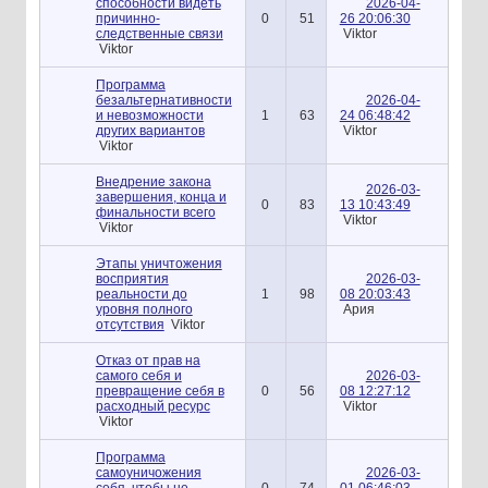
способности видеть
2026-04-
причинно-
0
51
26 20:06:30
следственные связи
Viktor
Viktor
Программа
безальтернативности
2026-04-
и невозможности
1
63
24 06:48:42
других вариантов
Viktor
Viktor
Внедрение закона
2026-03-
завершения, конца и
0
83
13 10:43:49
финальности всего
Viktor
Viktor
Этапы уничтожения
восприятия
2026-03-
реальности до
1
98
08 20:03:43
уровня полного
Ария
отсутствия
Viktor
Отказ от прав на
самого себя и
2026-03-
превращение себя в
0
56
08 12:27:12
расходный ресурс
Viktor
Viktor
Программа
самоуничожения
2026-03-
себя, чтобы не
0
74
01 06:46:03