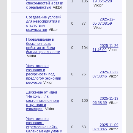
1
135
19 05:52:28
способностей и связи
Viktor
с реальностью
Viktor
Создавание условий
2025-12-
для невосприятия и
0
77
05 07:08:59
отсутствия
Viktor
результатов
Viktor
Проваливание в
бесконечность
2025-11-26
небытия от боли
0
104
11:46:09
Viktor
бытия в реальности
Viktor
Уничтожение
сознания и
2025-11-22
ресурсности под
0
76
07:38:46
Viktor
предлогом экономии
ресурсов
Viktor
Движение от идеи
“Не хочу …” к
2025-11-13
состоянию полного
0
100
06:58:59
Viktor
отсуствия и
изоляции.
Viktor
Уничтожение
сознания -
2025-11-09
стремление найти
0
63
07:18:45
Viktor
баланс между умом и