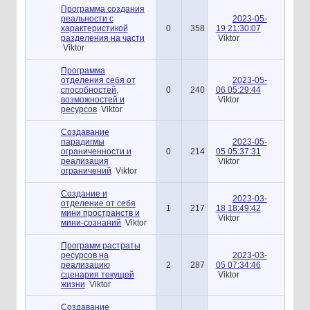
Программа создания
реальности с
2023-05-
характеристикой
0
358
19 21:30:07
разделения на части
Viktor
Viktor
Программа
отделения себя от
2023-05-
способностей,
0
240
06 05:29:44
возможностей и
Viktor
ресурсов
Viktor
Создавание
парадигмы
2023-05-
ограниченности и
0
214
05 05:37:31
реализация
Viktor
ограничений
Viktor
Создание и
2023-03-
отделение от себя
1
217
18 18:49:42
мини пространств и
Viktor
мини-сознаний
Viktor
Программ растраты
ресурсов на
2023-03-
реализацию
2
287
05 07:34:46
сценария текущей
Viktor
жизни
Viktor
Создавание