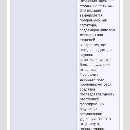
глубинная идея: я —
муравей, я — точка.
Эта позиция
закрепляется
программно, как
структура,
создающая иллюзию
лестницы или
ступеней
восприятия, где
каждая следующая
ступень
символизирует всё
большее удаление
от центра.
Программа
автоматически
пролонгирует себя,
создавая
последовательность
расстояний,
формирующих
ощущение
бесконечного
удаления. Всё, что
отсутствует,
одновременно