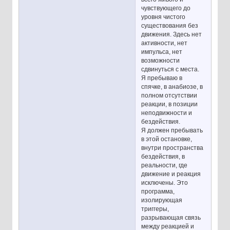
чувствующего до
уровня чистого
существования без
движения. Здесь нет
активности, нет
импульса, нет
возможности
сдвинуться с места.
Я пребываю в
спячке, в анабиозе, в
полном отсутствии
реакции, в позиции
неподвижности и
бездействия.
Я должен пребывать
в этой остановке,
внутри пространства
бездействия, в
реальности, где
движение и реакция
исключены. Это
программа,
изолирующая
триггеры,
разрывающая связь
между реакцией и