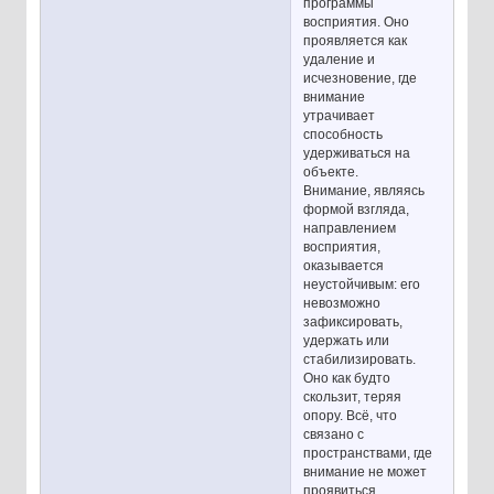
программы
восприятия. Оно
проявляется как
удаление и
исчезновение, где
внимание
утрачивает
способность
удерживаться на
объекте.
Внимание, являясь
формой взгляда,
направлением
восприятия,
оказывается
неустойчивым: его
невозможно
зафиксировать,
удержать или
стабилизировать.
Оно как будто
скользит, теряя
опору. Всё, что
связано с
пространствами, где
внимание не может
проявиться,