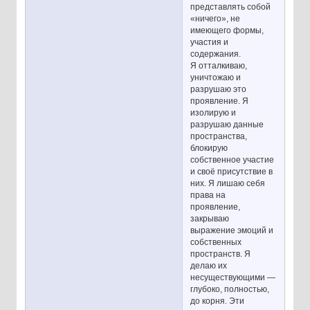
представлять собой
«ничего», не
имеющего формы,
участия и
содержания.
Я отталкиваю,
уничтожаю и
разрушаю это
проявление. Я
изолирую и
разрушаю данные
пространства,
блокирую
собственное участие
и своё присутствие в
них. Я лишаю себя
права на
проявление,
закрываю
выражение эмоций и
собственных
пространств. Я
делаю их
несуществующими —
глубоко, полностью,
до корня. Эти