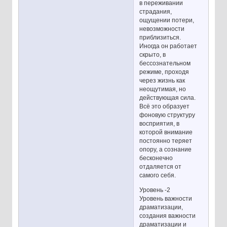
в переживании
страдания,
ощущении потери,
невозможности
приблизиться.
Иногда он работает
скрыто, в
бессознательном
режиме, проходя
через жизнь как
неощутимая, но
действующая сила.
Всё это образует
фоновую структуру
восприятия, в
которой внимание
постоянно теряет
опору, а сознание
бесконечно
отдаляется от
самого себя.
Уровень -2
Уровень важности
драматизации,
создания важности
драматизации и