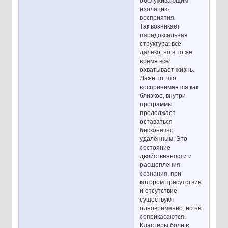
обслуживающим
изоляцию
восприятия.
Так возникает
парадоксальная
структура: всё
далеко, но в то же
время всё
охватывает жизнь.
Даже то, что
воспринимается как
близкое, внутри
программы
продолжает
оставаться
бесконечно
удалённым. Это
состояние
двойственности и
расщепления
сознания, при
котором присутствие
и отсутствие
существуют
одновременно, но не
соприкасаются.
Кластеры боли в