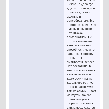
ничего не делаю; с
другой стороны, всё
приелось, стало
скучным и
однообразным. Всё
повторяется изо дня
в день, и при этом
нет никакой
альтернативы. Не
потому, что нечем
заняться или нет
способности чем-то
заняться, а потому
что ничто не
вызывает интереса.
Это состояние, в
котором всё кажется
неинтересным, и
даже если я начну
делать что-то иное,
это всё равно будет
тем же самым — тем
же кругом, той же
повторяющейся
формой. Всё, чем я
занимаюсь, кажется