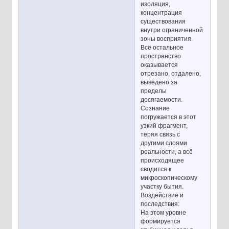
изоляция,
концентрация
существования
внутри ограниченной
зоны восприятия.
Всё остальное
пространство
оказывается
отрезано, отдалено,
выведено за
пределы
досягаемости.
Сознание
погружается в этот
узкий фрагмент,
теряя связь с
другими слоями
реальности, а всё
происходящее
сводится к
микроскопическому
участку бытия.
Воздействие и
последствия:
На этом уровне
формируется