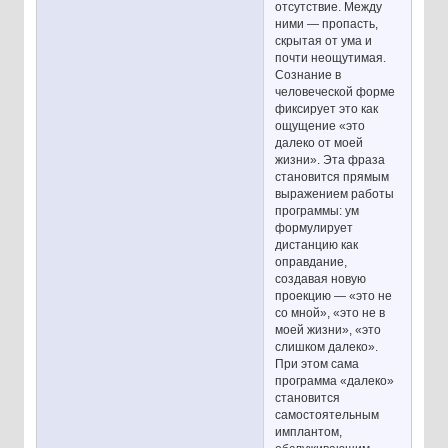
отсутствие. Между
ними — пропасть,
скрытая от ума и
почти неощутимая.
Сознание в
человеческой форме
фиксирует это как
ощущение «это
далеко от моей
жизни». Эта фраза
становится прямым
выражением работы
программы: ум
формулирует
дистанцию как
оправдание,
создавая новую
проекцию — «это не
со мной», «это не в
моей жизни», «это
слишком далеко».
При этом сама
программа «далеко»
становится
самостоятельным
имплантом,