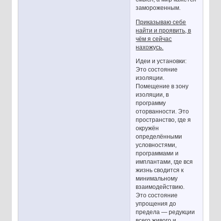
замороженным.
Приказываю себе
найти и проявить, в
чём я сейчас
нахожусь.
Идеи и установки:
Это состояние
изоляции.
Помещение в зону
изоляции, в
программу
оторванности. Это
пространство, где я
окружён
определёнными
условностями,
программами и
имплантами, где вся
жизнь сводится к
минимальному
взаимодействию.
Это состояние
упрощения до
предела — редукции
всего живого и