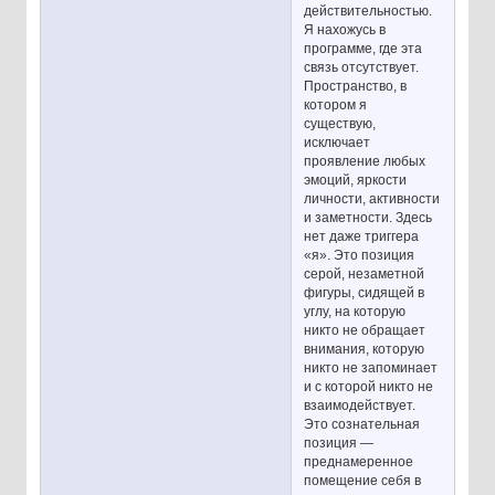
действительностью.
Я нахожусь в
программе, где эта
связь отсутствует.
Пространство, в
котором я
существую,
исключает
проявление любых
эмоций, яркости
личности, активности
и заметности. Здесь
нет даже триггера
«я». Это позиция
серой, незаметной
фигуры, сидящей в
углу, на которую
никто не обращает
внимания, которую
никто не запоминает
и с которой никто не
взаимодействует.
Это сознательная
позиция —
преднамеренное
помещение себя в