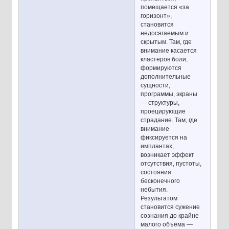
помещается «за
горизонт»,
становится
недосягаемым и
скрытым. Там, где
внимание касается
кластеров боли,
формируются
дополнительные
сущности,
программы, экраны
— структуры,
проецирующие
страдание. Там, где
внимание
фиксируется на
имплантах,
возникает эффект
отсутствия, пустоты,
состояния
бесконечного
небытия.
Результатом
становится сужение
сознания до крайне
малого объёма —