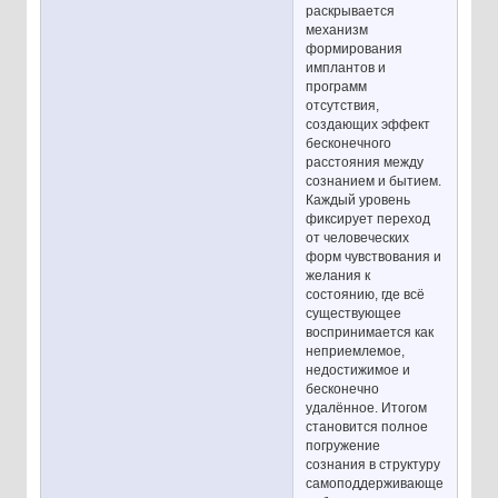
раскрывается
механизм
формирования
имплантов и
программ
отсутствия,
создающих эффект
бесконечного
расстояния между
сознанием и бытием.
Каждый уровень
фиксирует переход
от человеческих
форм чувствования и
желания к
состоянию, где всё
существующее
воспринимается как
неприемлемое,
недостижимое и
бесконечно
удалённое. Итогом
становится полное
погружение
сознания в структуру
самоподдерживающегося