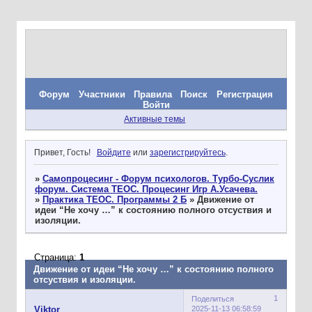
Форум
Участники
Правила
Поиск
Регистрация
Войти
Активные темы
Привет, Гость!
Войдите
или
зарегистрируйтесь
.
»
Самопроцесинг - Форум психологов. Турбо-Суслик
форум. Система ТЕОС. Процесинг Игр А.Усачева.
»
Практика ТЕОС. Программы 2 Б
»
Движение от
идеи “Не хочу …” к состоянию полного отсуствия и
изоляции.
Страница:
1
Движение от идеи “Не хочу …” к состоянию полного
отсуствия и изоляции.
1
Поделиться
2025-11-13 06:58:59
Viktor