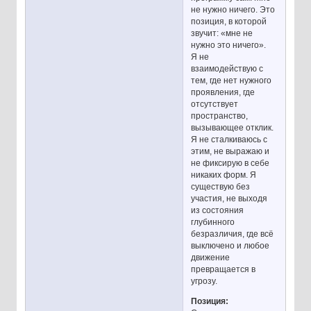
не нужно ничего. Это
позиция, в которой
звучит: «мне не
нужно это ничего».
Я не
взаимодействую с
тем, где нет нужного
проявления, где
отсутствует
пространство,
вызывающее отклик.
Я не сталкиваюсь с
этим, не выражаю и
не фиксирую в себе
никаких форм. Я
существую без
участия, не выходя
из состояния
глубинного
безразличия, где всё
выключено и любое
движение
превращается в
угрозу.
Позиция: