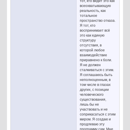
тот, кто видит это как
всеохватывающую
реальность, как
тотальное
пространство отказа.
Я тот, кто
воспринимает всё
это как единую
структуру
отсутствия, в
которой любое
взаимодействие
приравнено к боли.
Я не должен
сталкиваться с этим.
Я соглашаюсь быть
неполноценным, в
том числе в глазах
других, с позиции
человеческого
существования,
лишь бы не
участвовать и не
соприкасаться с этим
миром. Я создаю и
продлеваю эту
программу сам. Мне