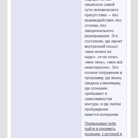
лишённое самой
сути человеческого
присутствия — без
взаимодействия, без
отклика, без
эмоционального
реагирования. Это
состояние, где звучит
внутренний посыл:
«мне ничего не
надо», «я не хочу»,
«мне лень», «мне всё
неинтересно». Это
полное погружение в
программу, где жизнь
сведена к минимуму,
где сознание
пребывает в
самозамкнутом
контуре, и где любое
пробуждение
кажется излишним.
Приказываю себе
найти и проявить
позицию, с которой я