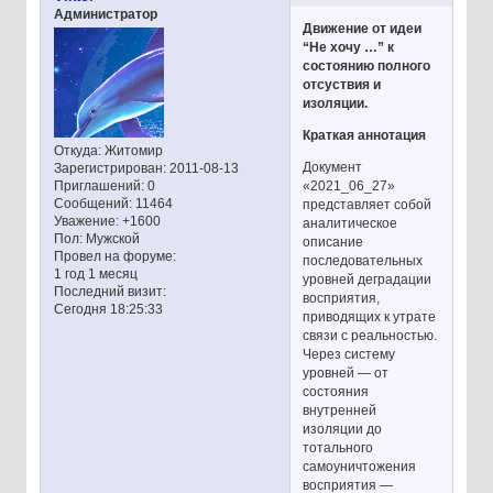
Администратор
Движение от идеи
“Не хочу …” к
состоянию полного
отсуствия и
изоляции.
Краткая аннотация
Откуда:
Житомир
Документ
Зарегистрирован
: 2011-08-13
«2021_06_27»
Приглашений:
0
Сообщений:
11464
представляет собой
Уважение:
+1600
аналитическое
Пол:
Мужской
описание
Провел на форуме:
последовательных
1 год 1 месяц
уровней деградации
Последний визит:
восприятия,
Сегодня 18:25:33
приводящих к утрате
связи с реальностью.
Через систему
уровней — от
состояния
внутренней
изоляции до
тотального
самоуничтожения
восприятия —