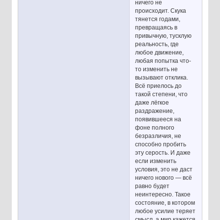
ничего не
происходит. Скука
тянется годами,
превращаясь в
привычную, тусклую
реальность, где
любое движение,
любая попытка что-
то изменить не
вызывают отклика.
Всё приелось до
такой степени, что
даже лёгкое
раздражение,
появившееся на
фоне полного
безразличия, не
способно пробить
эту серость. И даже
если изменить
условия, это не даст
ничего нового — всё
равно будет
неинтересно. Такое
состояние, в котором
любое усилие теряет
смысл, а мир кажется