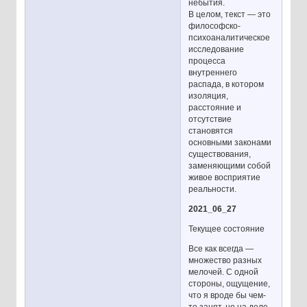
небытия.
В целом, текст — это
философско-
психоаналитическое
исследование
процесса
внутреннего
распада, в котором
изоляция,
расстояние и
отсутствие
становятся
основными законами
существования,
заменяющими собой
живое восприятие
реальности.
2021_06_27
Текущее состояние
Все как всегда —
множество разных
мелочей. С одной
стороны, ощущение,
что я вроде бы чем-
то занят, но на деле