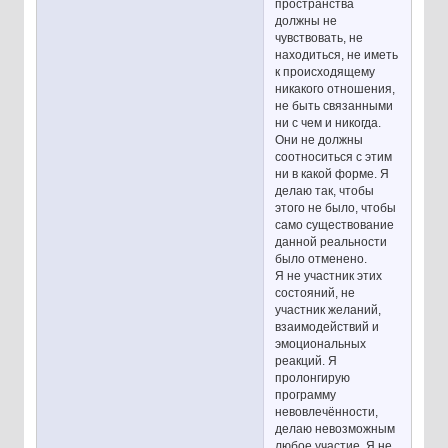
пространства
должны не
чувствовать, не
находиться, не иметь
к происходящему
никакого отношения,
не быть связанными
ни с чем и никогда.
Они не должны
соотноситься с этим
ни в какой форме. Я
делаю так, чтобы
этого не было, чтобы
само существование
данной реальности
было отменено.
Я не участник этих
состояний, не
участник желаний,
взаимодействий и
эмоциональных
реакций. Я
пролонгирую
программу
невовлечённости,
делаю невозможным
любое участие. Я не