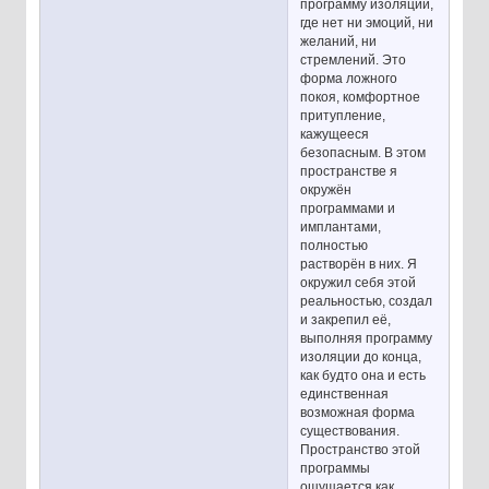
программу изоляции,
где нет ни эмоций, ни
желаний, ни
стремлений. Это
форма ложного
покоя, комфортное
притупление,
кажущееся
безопасным. В этом
пространстве я
окружён
программами и
имплантами,
полностью
растворён в них. Я
окружил себя этой
реальностью, создал
и закрепил её,
выполняя программу
изоляции до конца,
как будто она и есть
единственная
возможная форма
существования.
Пространство этой
программы
ощущается как