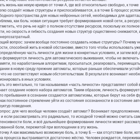
ь жизнь как некую кривую от точки А, где всё относительно свободно, к точке
егко создаёт новые структуры и приспосабливается, а в точке Б процесс услож
бодного пространства для новых нейронных сетей, необходимых для адаптац
роблема, как боль: новая ситуация требует формирования новой сети, а ресур
тметить, что речь не идёт о полном отсутствии ресурсов, поскольку их полн
и, но скорость и гибкость создания новых структур существенно снижаются,
энергозатратный.
ющий вопрос: зачем вообще постоянно создавать новые структуры? Почему 
ости, способной жить в новой обстановке, вместо того чтобы использовать 
определённую часть личности для жизни в конкретных условиях, и затем всё
и формируется личность для автоматического выживания, чтобы не включать
амяти, по наработанным алгоритмам, просыпаться, реагировать, перемещать
дании в новую среду прежние автоматы, которые раньше обеспечивали устой
 что не соответствуют новым обстоятельствам. В результате возникает необ
ионировать в иных условиях.
ть это ментально, то так называемая «часть личности» представляет собой 
чает создание нового набора автоматов. Таким образом, личность формирует
о пребывания в сознании создаются автоматизмы, которые берут на себя фу
как постоянное стремление уйти из состояния осознанности в состояние ав
руктур поведения.
вопрос: для чего вообще человек создаёт автомат? Возникает предположение,
, и если рассматривать это радикально, то исходной точкой можно считать 
енсивности боли, и всё дальнейшее формирование личности может рассматри
ванной боли, пережитой при воплощении в эту жизнь.
точку А как максимально возможную боль, а точку Б — как отсутствие боли, ко
ика процесса выстраивается достаточно жёстко. Человек рождается, пережи