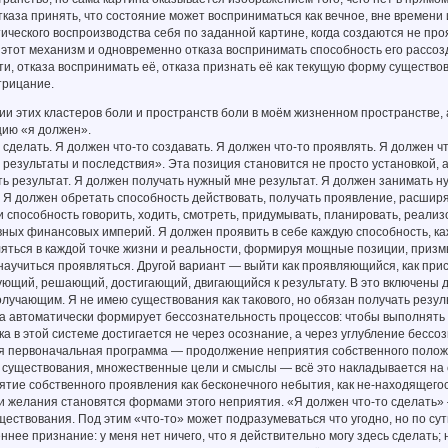
тказа принять, что состояние может восприниматься как вечное, вне времени 
ического воспроизводства себя по заданной картине, когда создаются не пр
 этот механизм и одновременно отказа воспринимать способность его рассозд
и, отказа воспринимать её, отказа признать её как текущую форму существ
трицание.
ии этих кластеров боли и пространств боли в моём жизненном пространстве, а
цию «я должен».
 сделать. Я должен что-то создавать. Я должен что-то проявлять. Я должен ч
результаты и последствия». Эта позиция становится не просто установкой,
ь результат. Я должен получать нужный мне результат. Я должен занимать н
 Я должен обретать способность действовать, получать проявление, расширя
 способность говорить, ходить, смотреть, придумывать, планировать, реали
вных финансовых империй. Я должен проявить в себе каждую способность, к
яться в каждой точке жизни и реальности, формируя мощные позиции, призм
научиться проявляться. Другой вариант — выйти как проявляющийся, как пр
вующий, решающий, достигающий, двигающийся к результату. В это включены
лучающим. Я не имею существования как такового, но обязан получать резул
а автоматически формирует бессознательность процессов: чтобы выполнять у
а в этой системе достигается не через осознание, а через углубление бессо
я первоначальная программа — продолжение неприятия собственного полож
ь существования, множественные цели и смыслы — всё это накладывается на 
ятие собственного проявления как бесконечного небытия, как не-находящего
и желания становятся формами этого неприятия. «Я должен что-то сделать»
ществования. Под этим «что-то» может подразумеваться что угодно, но по сут
ннее признание: у меня нет ничего, что я действительно могу здесь сделать;