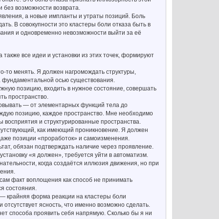
и без возможности возврата.
оявления, а новые импланты и утраты позиций. Боль
ать. В совокупности это кластеры боли отказа быть в
ования и одновременно невозможности выйти за её
 также все идеи и установки из этих точек, формируют
то-то менять. Я должен нагромождать структуры,
 а фундаментальной осью существования.
ужную позицию, входить в нужное состояние, совершать
ть пространство.
зовывать — от элементарных функций тела до
аждую позицию, каждое пространство. Мне необходимо
ы восприятия и структурированные пространства.
исутствующий, как имеющий проникновение. Я должен
 даже позиции «проработок» и самоизменения.
ьтат, обязан подтверждать наличие через проявление.
становку «я должен», требуется уйти в автоматизм.
знательности, когда создаётся иллюзия движения, но при
ения.
сам факт воплощения как способ не принимать
ся состояния.
 — крайняя форма реакции на кластеры боли
и отсутствует ясность, что именно возможно сделать.
 нет способа проявить себя напрямую. Сколько бы я ни