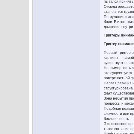
пытался принять
Отсюда рождается
становятся грузо
Погружение в эти
боли. В итоге ж
движение внутри
Триггеры внима
Триггер внимани
Первый триггер в
картины — самой 
существует нечто,
Например, есть л
это существует».
поверхностной ф
Первая реакция н
структурирована
факт существова
Зона небытия про
процессы и механ
Подобная реакция
сложности или пр
бесконечность.
Это основное про
такое согласие п