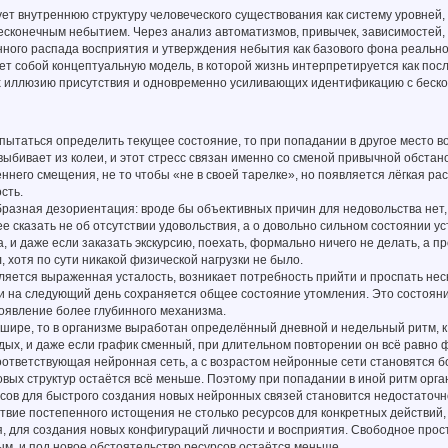
ет внутреннюю структуру человеческого существования как систему уровней,
бесконечным небытием. Через анализ автоматизмов, привычек, зависимостей
ного распада восприятия и утверждения небытия как базового фона реально
ет собой концептуальную модель, в которой жизнь интерпретируется как по
иллюзию присутствия и одновременно усиливающих идентификацию с беско
пытаться определить текущее состояние, то при попадании в другое место в
выбивает из колеи, и этот стресс связан именно со сменой привычной обстан
него смещения, не то чтобы «не в своей тарелке», но появляется лёгкая р
сть.
разная дезориентация: вроде бы объективных причин для недовольства нет, 
е сказать не об отсутствии удовольствия, а о довольно сильном состоянии у
, и даже если заказать экскурсию, поехать, формально ничего не делать, а пр
, хотя по сути никакой физической нагрузки не было.
ляется выраженная усталость, возникает потребность прийти и проспать нес
и на следующий день сохраняется общее состояние утомления. Это состояни
роявление более глубинного механизма.
шире, то в организме выработан определённый дневной и недельный ритм, к 
дых, и даже если график сменный, при длительном повторении он всё равно 
ответствующая нейронная сеть, а с возрастом нейронные сети становятся б
ых структур остаётся всё меньше. Поэтому при попадании в иной ритм орга
ов для быстрого создания новых нейронных связей становится недостаточно
твие постепенного истощения не столько ресурсов для конкретных действий,
, для создания новых конфигураций личности и восприятия. Свободное прос
м, и под новое обстоятельство ресурсов остаётся меньше.