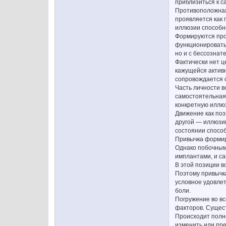
приблизиться к с
Противоположная 
проявляется как
иллюзии способно
Формируются прог
функционировать 
но и с бессознат
Фактически нет ц
кажущейся активн
сопровождается 
Часть личности в
самостоятельная 
конкретную иллю
Движение как поз
другой — иллюзию
состоянии спосо
Привычка формиру
Однако побочным 
имплантами, и с
В этой позиции в
Поэтому привычка
условное удовле
боли.
Погружение во вс
факторов. Сущест
Происходит полно
изменить или пре