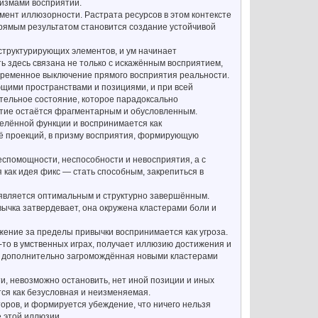
тизмами восприятии.
мент иллюзорности. Растрата ресурсов в этом контексте
рямым результатом становится создание устойчивой
структурирующих элементов, и ум начинает
ь здесь связана не только с искажённым восприятием,
овременное выключение прямого восприятия реальности.
ющими пространствами и позициями, и при всей
тельное состояние, которое парадоксально
ятие остаётся фрагментарным и обусловленным.
делённой функции и воспринимается как
её проекций, в призму восприятия, формирующую
беспомощности, неспособности и невосприятия, а с
 как идея фикс — стать способным, закрепиться в
ъявляется оптимальным и структурно завершённым.
ычка затвердевает, она окружена кластерами боли и
ижение за пределы привычки воспринимается как угроза.
о-то в умственных играх, получает иллюзию достижения и
а, дополнительно загромождённая новыми кластерами
и, невозможно остановить, нет иной позиции и иных
ся как безусловная и неизменяемая.
оров, и формируется убеждение, что ничего нельзя
 этой иллюзии.