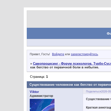
Ф
Привет, Гость!
Войдите
или
зарегистрируйтесь
.
»
Самопроцесинг - Форум психологов. Турбо-Сусл
как бегство от первичной боли в небытие.
Страница:
1
Существование человеком как бегство от первич
Поделиться
2026-05
Viktor
Администратор
Существование ч
Краткая аннотац