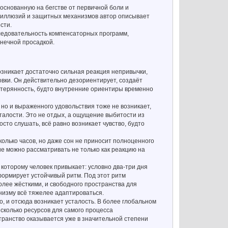
 основанную на бегстве от первичной боли и
, иллюзий и защитных механизмов автор описывает
сти.
следовательность компенсаторных программ,
нечной просадкой.
озникает достаточно сильная реакция непривычки,
овки. Он действительно дезориентирует, создаёт
астерянность, будто внутренние ориентиры временно
но и выраженного удовольствия тоже не возникает,
сталости. Это не отдых, а ощущение выбитости из
осто слушать, всё равно возникает чувство, будто
колько часов, но даже сон не приносит полноценного
е можно рассматривать не только как реакцию на
которому человек привыкает: условно два-три дня
формирует устойчивый ритм. Под этот ритм
олее жёсткими, и свободного пространства для
низму всё тяжелее адаптироваться.
, и отсюда возникает усталость. В более глобальном
 сколько ресурсов для самого процесса
транство оказывается уже в значительной степени