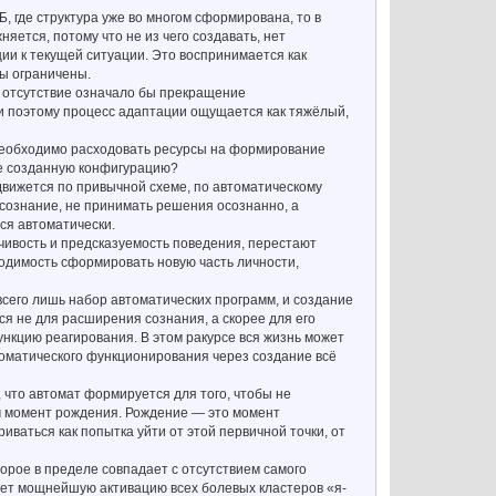
 Б, где структура уже во многом сформирована, то в
няется, потому что не из чего создавать, нет
ии к текущей ситуации. Это воспринимается как
сы ограничены.
ое отсутствие означало бы прекращение
 и поэтому процесс адаптации ощущается как тяжёлый,
необходимо расходовать ресурсы на формирование
уже созданную конфигурацию?
 движется по привычной схеме, по автоматическому
 сознание, не принимать решения осознанно, а
ся автоматически.
чивость и предсказуемость поведения, перестают
ходимость сформировать новую часть личности,
всего лишь набор автоматических программ, и создание
ся не для расширения сознания, а скорее для его
нкцию реагирования. В этом ракурсе вся жизнь может
томатического функционирования через создание всё
 что автомат формируется для того, чтобы не
сам момент рождения. Рождение — это момент
ваться как попытка уйти от этой первичной точки, от
торое в пределе совпадает с отсутствием самого
вает мощнейшую активацию всех болевых кластеров «я-