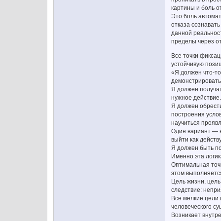
картины и боль о
Это боль автомат
отказа сознавать
данной реальност
пределы через о
Все точки фиксац
устойчивую пози
«Я должен что-то
демонстрировать 
Я должен получат
нужное действие.
Я должен обрести
построения усло
научиться проявл
Один вариант — 
выйти как дейст
Я должен быть по
Именно эта логик
Оптимальная точк
этом выполняетс
Цель жизни, цел
следствие: непри
Все мелкие цели 
человеческого су
Возникает внутре