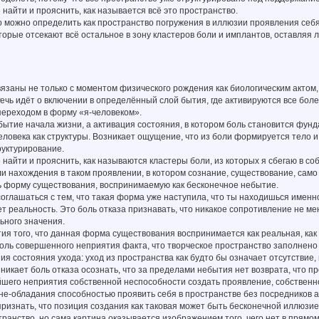
найти и прояснить, как называется всё это пространство.
 можно определить как пространство погружения в иллюзии проявления себя
торые отсекают всё остальное в зону кластеров боли и имплантов, оставля
язаны не только с моментом физического рождения как биологическим актом,
ечь идёт о включении в определённый слой бытия, где активируются все бол
переходом в форму «я-человеком».
бытие начала жизни, а активация состояния, в котором боль становится фун
человека как структуры. Возникает ощущение, что из боли формируется тело и
руктурирование.
найти и прояснить, как называются кластеры боли, из которых я сбегаю в с
и нахождения в таком проявлении, в котором сознание, существование, само 
ь форму существования, воспринимаемую как бесконечное небытие.
соглашаться с тем, что такая форма уже наступила, что ты находишься именно
т реальность. Это боль отказа признавать, что никакое сопротивление не мен
ьного значения.
ия того, что данная форма существования воспринимается как реальная, как
оль совершенного неприятия факта, что творческое пространство заполнено
ия состояния ухода: уход из пространства как будто бы означает отсутствие,
никает боль отказа осознать, что за пределами небытия нет возврата, что п
йшего неприятия собственной неспособности создать проявление, собствен
не-обладания способностью проявить себя в пространстве без посредников а
признать, что позиция создания как таковая может быть бесконечной иллюзи
транство, но сама картина оказывается изображением того, чего нет в прямо