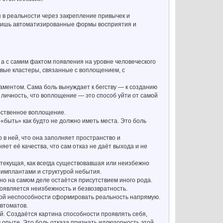
 в реальности через закрепление привычек и
я лишь автоматизированные формы восприятия и
 а с самим фактом появления на уровне человеческого
евые кластеры, связанные с воплощением, с
даментом. Сама боль вынуждает к бегству — к созданию
 личность, что воплощение — это способ уйти от самой
обственное воплощение.
«быть» как будто не должно иметь места. Это боль
 в ней, что она заполняет пространство и
яет её качества, что сам отказ не даёт выхода и не
 текущая, как всегда существовавшая или неизбежно
 имплантами и структурой небытия.
 но на самом деле остаётся присутствием иного рода.
роявляется неизбежность и безвозвратность.
ной неспособности сформировать реальность напрямую.
втоматов.
ей. Создаётся картина способности проявлять себя,
м опыте. Это боль отказа признать иллюзорность этой