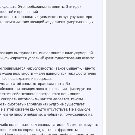
то сделать. Это необходимо изменить. Эти идеи
нностей и проявлений.
ая попытка проявиться усиливает структуру кластера
м автоматических позиций «я должен», удерживающих
 реакция выступает как информация в виде двумерной
и, фиксируется условный факт существования чего-то:
спринимается как условность: «такое бывает», «где-то
 текущей реальности — для данного триггера достаточно
нные последствия и процессы.
имплант этой зоны, которая сама по себе
абсолютная позиция захвата сознания: фиксируется
тствия собственного пространства понимания.
 собирать автомобиль, как это делается, каковы
ти смотреть напрямую как будто не существует.
в этой системе как будто отсутствует. Не в смысле
ричём не просто небытие, а небытие, помноженное на
либо полностью, соглашаясь с этим небытие, потому что
реносится на варианты, картины, фрагменты.