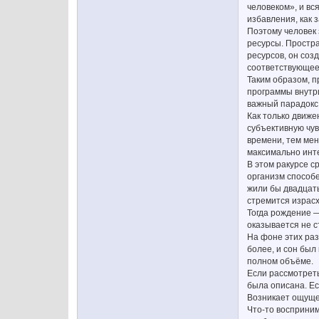
человеком», и вс
избавления, как 
Поэтому человек 
ресурсы. Простра
ресурсов, он соз
соответствующее 
Таким образом, п
программы внутри
важный парадокс:
Как только движе
субъективную чув
времени, тем ме
максимально инт
В этом ракурсе 
организм способ
жили бы двадцать
стремится израсх
Тогда рождение —
оказывается не с
На фоне этих раз
более, и сон был
полном объёме.
Если рассмотреть
была описана. Ес
Возникает ощуще
Что-то восприним