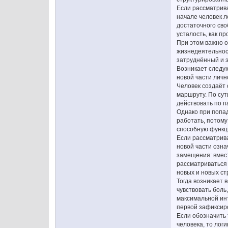
Если рассматриват
начале человек л
достаточного сво
усталость, как п
При этом важно о
жизнедеятельност
затруднённый и 
Возникает следу
новой части личн
Человек создаёт 
маршруту. По сут
действовать по п
Однако при попа
работать, потому
способную функц
Если рассматрива
новой части озна
замещения: вмест
рассматриваться 
новых и новых ст
Тогда возникает 
чувствовать боль
максимальной инт
первой зафиксиро
Если обозначить 
человека, то лог