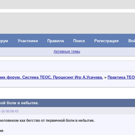
орум
Участники
Правила
Поиск
Регистрация
Во
Активные темы
ик форум. Система ТЕОС. Процесинг Игр А.Усачева.
»
Практика ТЕО
ной боли в небытие.
-16 06:08:43
еловеком как бегство от первичной боли в небытие.
ия