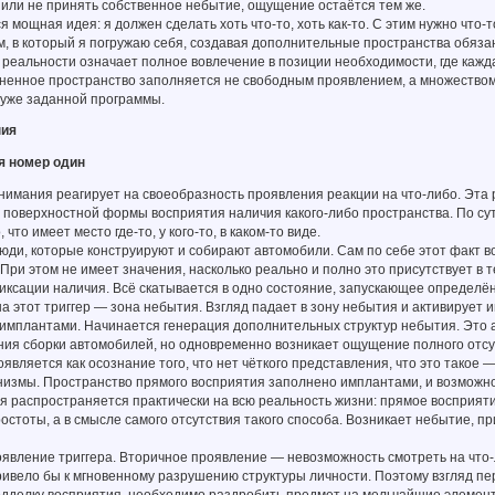
 или не принять собственное небытие, ощущение остаётся тем же.
 мощная идея: я должен сделать хоть что-то, хоть как-то. С этим нужно что-
м, в который я погружаю себя, создавая дополнительные пространства обяза
 реальности означает полное вовлечение в позиции необходимости, где кажд
изненное пространство заполняется не свободным проявлением, а множество
 уже заданной программы.
ния
я номер один
нимания реагирует на своеобразность проявления реакции на что-либо. Эта
поверхностной формы восприятия наличия какого-либо пространства. По сут
 что имеет место где-то, у кого-то, в каком-то виде.
юди, которые конструируют и собирают автомобили. Сам по себе этот факт во
 При этом не имеет значения, насколько реально и полно это присутствует в
иксации наличия. Всё скатывается в одно состояние, запускающее определё
а этот триггер — зона небытия. Взгляд падает в зону небытия и активирует 
 имплантами. Начинается генерация дополнительных структур небытия. Это 
ния сборки автомобилей, но одновременно возникает ощущение полного отсу
является как осознание того, что нет чёткого представления, что это такое —
измы. Пространство прямого восприятия заполнено имплантами, и возможнос
 распространяется практически на всю реальность жизни: прямое восприятие 
остоты, а в смысле самого отсутствия такого способа. Возникает небытие, п
явление триггера. Вторичное проявление — невозможность смотреть на что-
ривело бы к мгновенному разрушению структуры личности. Поэтому взгляд пе