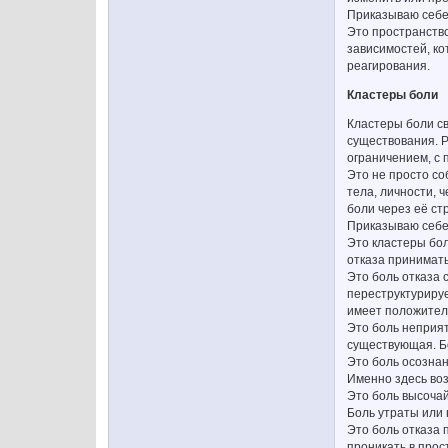
Приказываю себе 
Это пространство
зависимостей, ко
реагирования.
Кластеры боли
Кластеры боли св
существования. Р
ограничением, с 
Это не просто со
тела, личности, 
боли через её ст
Приказываю себе 
Это кластеры бол
отказа принимат
Это боль отказа 
переструктурируе
имеет положител
Это боль неприят
существующая. Б
Это боль осознан
Именно здесь воз
Это боль высоча
Боль утраты или 
Это боль отказа 
проникать в прос