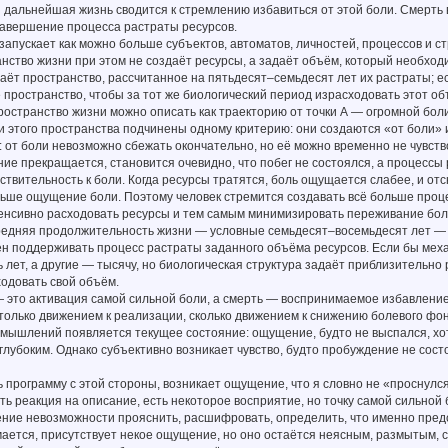
я дальнейшая жизнь сводится к стремлению избавиться от этой боли. Смерть
завершение процесса растраты ресурсов.
запускает как можно больше субъектов, автоматов, личностей, процессов и с
нство жизни при этом не создаёт ресурсы, а задаёт объём, который необходи
даёт пространство, рассчитанное на пятьдесят–семьдесят лет их растраты; ес
пространство, чтобы за тот же биологический период израсходовать этот об
ространство жизни можно описать как траекторию от точки А — огромной боли
 этого пространства подчинены одному критерию: они создаются «от боли» 
 от боли невозможно сбежать окончательно, но её можно временно не чувство
ние прекращается, становится очевидно, что побег не состоялся, а процесс
ствительность к боли. Когда ресурсы тратятся, боль ощущается слабее, и от
ньше ощущение боли. Поэтому человек стремится создавать всё больше проце
енсивно расходовать ресурсы и тем самым минимизировать переживание бол
средняя продолжительность жизни — условные семьдесят–восемьдесят лет — 
ен поддерживать процесс растраты заданного объёма ресурсов. Если бы мех
 лет, а другие — тысячу, но биологическая структура задаёт приблизительно
одовать свой объём.
 это активация самой сильной боли, а смерть — воспринимаемое избавление
только движением к реализации, сколько движением к снижению болевого фо
мышлений появляется текущее состояние: ощущение, будто не выспался, хот
 глубоким. Однако субъективно возникает чувство, будто пробуждение не сост
 программу с этой стороны, возникает ощущение, что я словно не «проснулся» 
ть реакция на описание, есть некоторое восприятие, но точку самой сильной
ние невозможности прояснить, расшифровать, определить, что именно предс
ается, присутствует некое ощущение, но оно остаётся неясным, размытым, 