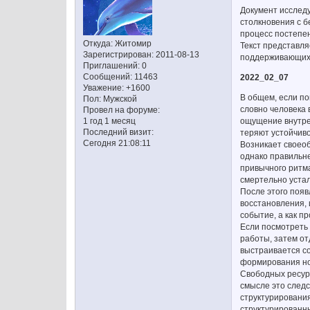
Документ исследу
столкновения с 
процесс постепен
Откуда:
Житомир
Текст представля
Зарегистрирован
: 2011-08-13
поддерживающих 
Приглашений:
0
Сообщений:
11463
2022_02_07
Уважение:
+1600
В общем, если по
Пол:
Мужской
словно человека 
Провел на форуме:
ощущение внутрен
1 год 1 месяц
Последний визит:
теряют устойчиво
Сегодня 21:08:11
Возникает своеоб
однако правильне
привычного ритма
смертельно устал
После этого появ
восстановления, 
событие, а как п
Если посмотреть 
работы, затем от
выстраивается со
формирования нов
Свободных ресурс
смысле это следс
структурирования
структурированны