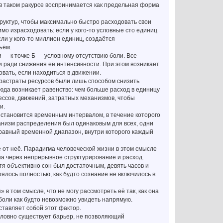
 в таком ракурсе воспринимается как предельная форма
труктур, чтобы максимально быстро расходовать свои
мо израсходовать: если у кого-то условные сто единиц
ли у кого-то миллион единиц, создаётся
ъём.
 — к точке Б — условному отсутствию боли. Все
и ради снижения её интенсивности. При этом возникает
вать, если находиться в движении.
ы растраты ресурсов были лишь способом снизить
сюда возникает равенство: чем больше расход в единицу
ссов, движений, затратных механизмов, чтобы
и.
становится временным интервалом, в течение которого
анизм распределения был одинаковым для всех, одни
 равный временной диапазон, внутри которого каждый
 от неё. Парадигма человеческой жизни в этом смысле
на через непрерывное структурирование и расход.
я объективно сон был достаточным, девять часов и
оялось полностью, как будто сознание не включилось в
в том смысле, что не могу рассмотреть её так, как она
 боли как будто невозможно увидеть напрямую.
тавляет собой этот фактор.
словно существует барьер, не позволяющий