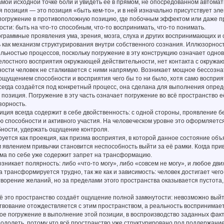
амой исходной точке боли и увидеть её в прямом, не опосредованном автома
позиция — это позиция «быть кем-то», и в ней изначально присутствует эле
 погружение в противоположную позицию, где побочным эффектом или даже п
сти: быть на что-то способным, что-то воспринимать, что-то понимать.
раммные проявления ума, зрения, мозга, слуха и других воспринимающих и 
как механизм структурирования внутри собственного сознания. Иллюзорност
ельностью процессов, поскольку погружение в эту конструкцию означает одн
елостного восприятия окружающей действительности, нет контакта с окружа
ости человек не сталкивается с ними напрямую. Возникает мощное бессозна
ощущением способности и восприятия чего бы то ни было, хотя само воспри
сегда создаётся под конкретный процесс, она сделана для выполнения опре
позиция. Погружение в эту часть означает погружение во всё пространство 
зорность.
иция всегда содержит в себе двойственность: с одной стороны, проявление 
 способности и активного участия. На человеческом уровне это оформляется
бности, удержать ощущение контроля.
ется как проекция, как призма восприятия, в которой данное состояние об
явлением привычки становится неспособность выйти за её рамки. Когда прив
ама по себе уже содержит запрет на трансформацию.
озникает полярность: либо «что-то могу», либо «совсем не могу», и любое дв
 трансформируется трудно, так же как и зависимость: человек достигает чег
творение желаний, но за пределами этого пространства оказывается пустот
ё это пространство создаёт ощущение полной замкнутости: невозможно выйт
вование отождествляется с этим пространством, а реальность воспринимает
е погружение в выполнение этой позиции, в воспроизводство заданных факт
одолеть, потому что всё пространство уже структурировано под поддержание