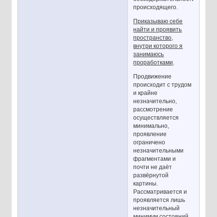
происходящего.
Приказываю себе
найти и проявить
пространство,
внутри которого я
занимаюсь
проработками
.
Продвижение
происходит с трудом
и крайне
незначительно,
рассмотрение
осуществляется
минимально,
проявление
ограничено
незначительными
фрагментами и
почти не даёт
развёрнутой
картины.
Рассматривается и
проявляется лишь
незначительный
минимум состояний