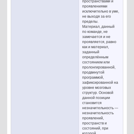
пространствами и
проявлениями
исключительно в уме,
не выходя за его
пределы.
Материал, данный
по команде, не
замечается и не
проявляется, равно
как и материал,
заданный
определённым
состоянием или
пролонгированной,
продвинутой
программой,
зафиксированной на
уровне мозговых
структур. Основой
данной позиции
становится
незначительность —
незначительность
проявлений,
пространств и
состояний, при
которой