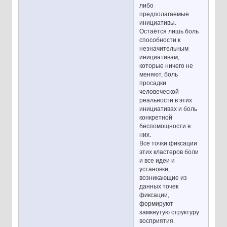
либо
предполагаемые
инициативы.
Остаётся лишь боль
способности к
незначительным
инициативам,
которые ничего не
меняют, боль
просадки
человеческой
реальности в этих
инициативах и боль
конкретной
беспомощности в
них.
Все точки фиксации
этих кластеров боли
и все идеи и
установки,
возникающие из
данных точек
фиксации,
формируют
замкнутую структуру
восприятия.