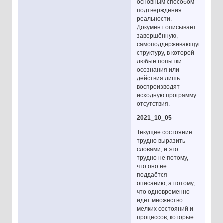
основным способом
подтверждения
реальности.
Документ описывает
завершённую,
самоподдерживающуюся
структуру, в которой
любые попытки
осознания или
действия лишь
воспроизводят
исходную программу
отсутствия.
2021_10_05
Текущее состояние
трудно выразить
словами, и это
трудно не потому,
что оно не
поддаётся
описанию, а потому,
что одновременно
идёт множество
мелких состояний и
процессов, которые