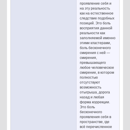
проявление себя и
на эту реальность
как на естественное
следствие подобных
позиций. Это боль
восприятия данной
реальности как
заполняемой именно
этими кластерами,
боль бесконечного
смирения с ней —
смирения,
превышающего
любое человеческое
смирение, в котором
полностью
отсутствуют
возможность
отыгрыша, дорога
назад и любая
форма коррекции.
Это боль
бесконечного
проявления себя в
пространстве, где
всё перечисленное