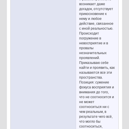
возникает даже
догадок, отсутствует
прикосновение к
нему и любое
действие, связанное
с иной реальностью.
Происходит
погружение в
невосприятие и в
провалы
незначительных
проявлений.
Приказываю себе
найти и проявить, как
называются все эти
пространства.
Позиция: сужение
фокуса восприятия и
внимания до того,
что не соотносится и
не может
соотноситься ни с
чем реальным, в
результате чего всё,
что могло бы
соотноситься,