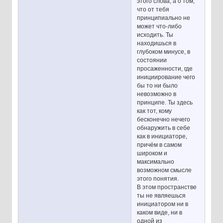
этого слова, а о том,
что от тебя
принципиально не
может что-либо
исходить. Ты
находишься в
глубоком минусе, в
состоянии
просаженности, где
инициирование чего
бы то ни было
невозможно в
принципе. Ты здесь
как тот, кому
бесконечно нечего
обнаружить в себе
как в инициаторе,
причём в самом
широком и
максимально
возможном смысле
этого понятия.
В этом пространстве
ты не являешься
инициатором ни в
каком виде, ни в
одной из