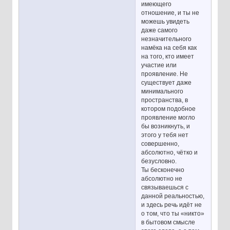
имеющего
отношение, и ты не
можешь увидеть
даже самого
незначительного
намёка на себя как
на того, кто имеет
участие или
проявление. Не
существует даже
минимального
пространства, в
котором подобное
проявление могло
бы возникнуть, и
этого у тебя нет
совершенно,
абсолютно, чётко и
безусловно.
Ты бесконечно
абсолютно не
связываешься с
данной реальностью,
и здесь речь идёт не
о том, что ты «никто»
в бытовом смысле