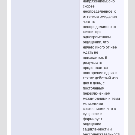
напряжением; оно
скорее
неопределённое, с
оттенком ожидания
чего-то
неопределимого от
жизни, при
одновременном
ощущении, что
ничего иного от неё
ждать не
приходится. В
результате
продолжается
повторение одних и
тех же действий изо
дня в день, с
постоянным
переключением
между одними и теми
же мелкими
состояниями, что в
сущности и
формирует
ощущение
зацикленности и
бессодержательности