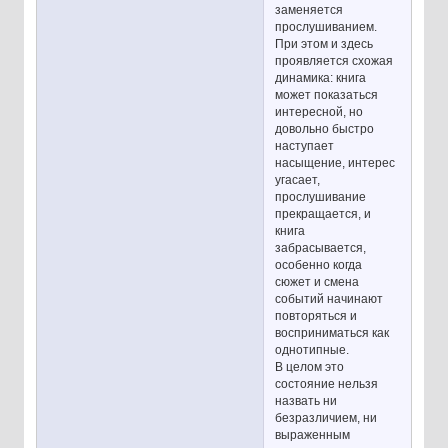
заменяется
прослушиванием.
При этом и здесь
проявляется схожая
динамика: книга
может показаться
интересной, но
довольно быстро
наступает
насыщение, интерес
угасает,
прослушивание
прекращается, и
книга
забрасывается,
особенно когда
сюжет и смена
событий начинают
повторяться и
восприниматься как
однотипные.
В целом это
состояние нельзя
назвать ни
безразличием, ни
выраженным