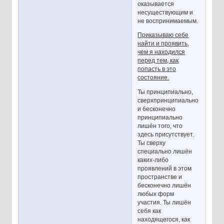
оказывается
несуществующим и
не воспринимаемым.
Приказываю себе
найти и проявить,
чем я находился
перед тем, как
попасть в это
состояние.
Ты принципиально,
сверхпринципиально
и бесконечно
принципиально
лишён того, что
здесь присутствует.
Ты сверху
специально лишён
каких-либо
проявлений в этом
пространстве и
бесконечно лишён
любых форм
участия. Ты лишён
себя как
находящегося, как