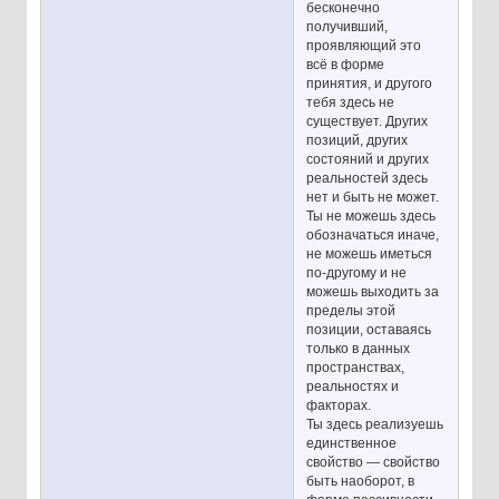
бесконечно
получивший,
проявляющий это
всё в форме
принятия, и другого
тебя здесь не
существует. Других
позиций, других
состояний и других
реальностей здесь
нет и быть не может.
Ты не можешь здесь
обозначаться иначе,
не можешь иметься
по-другому и не
можешь выходить за
пределы этой
позиции, оставаясь
только в данных
пространствах,
реальностях и
факторах.
Ты здесь реализуешь
единственное
свойство — свойство
быть наоборот, в