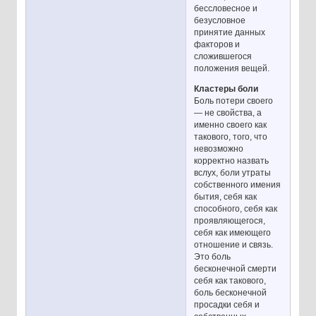
бессловесное и
безусловное
принятие данных
факторов и
сложившегося
положения вещей.
Кластеры боли
Боль потери своего
— не свойства, а
именно своего как
такового, того, что
невозможно
корректно назвать
вслух, боли утраты
собственного имения
бытия, себя как
способного, себя как
проявляющегося,
себя как имеющего
отношение и связь.
Это боль
бесконечной смерти
себя как такового,
боль бесконечной
просадки себя и