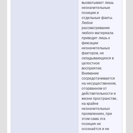
выхватывает лишь
незначительные
позиции и
отдельные факты.
Любое
рассматривание
любого материала
приводит лишь к
фиксации
незначительных
факторов, не
складывающихся в
целостное
восприятие.
Внимание
сосредотачивается
на несущественном,
оторванном от
действительности и
жизни пространстве,
на крайне
незначительных
проявлениях, при
этом сама эта
позиция не
осознаётся и не