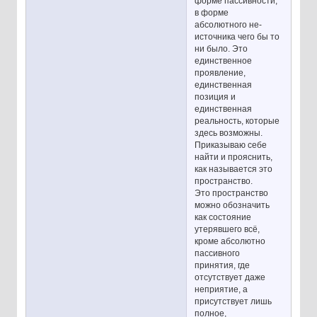
форме пассивности,
в форме
абсолютного не-
источника чего бы то
ни было. Это
единственное
проявление,
единственная
позиция и
единственная
реальность, которые
здесь возможны.
Приказываю себе
найти и прояснить,
как называется это
пространство.
Это пространство
можно обозначить
как состояние
утерявшего всё,
кроме абсолютно
пассивного
принятия, где
отсутствует даже
неприятие, а
присутствует лишь
полное,