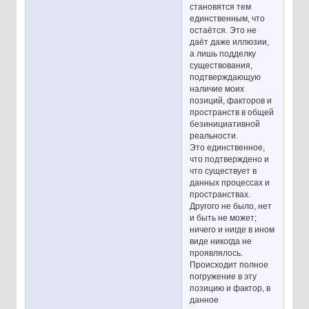
становятся тем
единственным, что
остаётся. Это не
даёт даже иллюзии,
а лишь подделку
существования,
подтверждающую
наличие моих
позиций, факторов и
пространств в общей
безинициативной
реальности.
Это единственное,
что подтверждено и
что существует в
данных процессах и
пространствах.
Другого не было, нет
и быть не может;
ничего и нигде в ином
виде никогда не
проявлялось.
Происходит полное
погружение в эту
позицию и фактор, в
данное