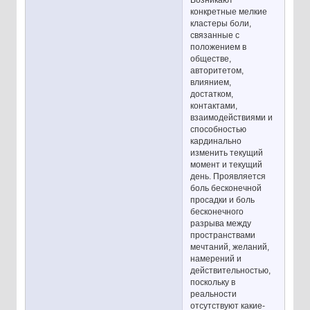
Возникают
конкретные мелкие
кластеры боли,
связанные с
положением в
обществе,
авторитетом,
влиянием,
достатком,
контактами,
взаимодействиями и
способностью
кардинально
изменить текущий
момент и текущий
день. Проявляется
боль бесконечной
просадки и боль
бесконечного
разрыва между
пространствами
мечтаний, желаний,
намерений и
действительностью,
поскольку в
реальности
отсутствуют какие-