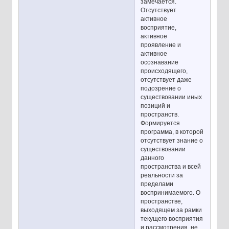
замечается.
Отсутствует
активное
восприятие,
активное
проявление и
активное
осознавание
происходящего,
отсутствует даже
подозрение о
существовании иных
позиций и
пространств.
Формируется
программа, в которой
отсутствует знание о
существовании
данного
пространства и всей
реальности за
пределами
воспринимаемого. О
пространстве,
выходящем за рамки
текущего восприятия
и рассмотрения, не