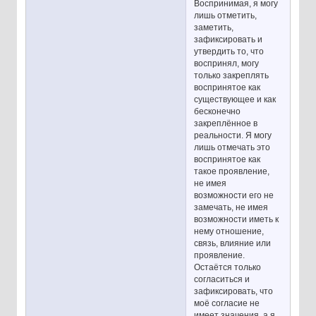
Воспринимая, я могу
лишь отметить,
заметить,
зафиксировать и
утвердить то, что
воспринял, могу
только закреплять
воспринятое как
существующее и как
бесконечно
закреплённое в
реальности. Я могу
лишь отмечать это
воспринятое как
такое проявление,
не имея
возможности его не
замечать, не имея
возможности иметь к
нему отношение,
связь, влияние или
проявление.
Остаётся только
согласиться и
зафиксировать, что
моё согласие не
имеет значения, а я