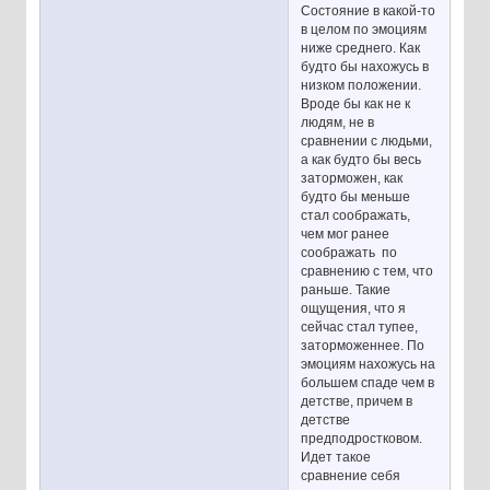
Состояние в какой-то
в целом по эмоциям
ниже среднего. Как
будто бы нахожусь в
низком положении.
Вроде бы как не к
людям, не в
сравнении с людьми,
а как будто бы весь
заторможен, как
будто бы меньше
стал соображать,
чем мог ранее
соображать по
сравнению с тем, что
раньше. Такие
ощущения, что я
сейчас стал тупее,
заторможеннее. По
эмоциям нахожусь на
большем спаде чем в
детстве, причем в
детстве
предподростковом.
Идет такое
сравнение себя