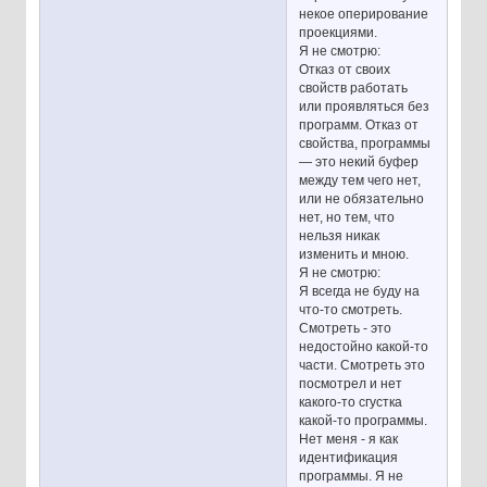
некое оперирование
проекциями.
Я не смотрю:
Отказ от своих
свойств работать
или проявляться без
программ. Отказ от
свойства, программы
— это некий буфер
между тем чего нет,
или не обязательно
нет, но тем, что
нельзя никак
изменить и мною.
Я не смотрю:
Я всегда не буду на
что-то смотреть.
Смотреть - это
недостойно какой-то
части. Смотреть это
посмотрел и нет
какого-то сгустка
какой-то программы.
Нет меня - я как
идентификация
программы. Я не