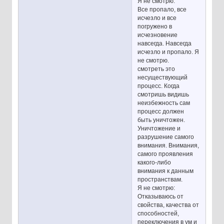
Я не смотрю:
Все пропало, все
исчезло и все
погружено в
исчезновение
навсегда. Навсегда
исчезло и пропало. Я
не смотрю.
смотреть это
несуществующий
процесс. Когда
смотришь видишь
неизбежность сам
процесс должен
быть уничтожен.
Уничтожение и
разрушение самого
внимания. Внимания,
самого проявления
какого-либо
внимания к данным
пространствам.
Я не смотрю:
Отказываюсь от
свойства, качества от
способностей,
переключения в ум и