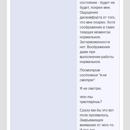
состояние - будет-не
будет, похрен мне.
Ощущение
дискомфорта от того,
что мне похрен. Хотя
соображение в таких
текущих моментах
нормальное.
Заторможенности
нет. Воображения
даже при
выполнении работы
нормальное.
Посмотрим
состояние "я не
смотрю".
Я не смотрю.
что ты
чувствуешь?
Сразу как бы это вот
поле проявилось.
Закрывающее
внимание от чего-то.
И все его