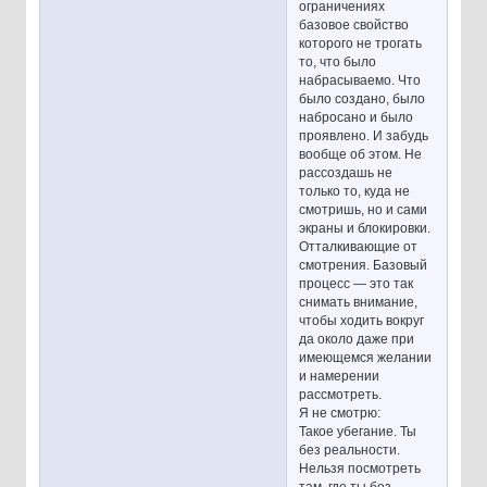
ограничениях
базовое свойство
которого не трогать
то, что было
набрасываемо. Что
было создано, было
набросано и было
проявлено. И забудь
вообще об этом. Не
рассоздашь не
только то, куда не
смотришь, но и сами
экраны и блокировки.
Отталкивающие от
смотрения. Базовый
процесс — это так
снимать внимание,
чтобы ходить вокруг
да около даже при
имеющемся желании
и намерении
рассмотреть.
Я не смотрю:
Такое убегание. Ты
без реальности.
Нельзя посмотреть