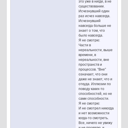
это уже в нигде, в не
существовании.
Исчезнувший один
раз исчез навсегда.
Исчезнувший
навсегда больше не
знает о том, что
было навсегда.
Я не смотрю:
Части в
нереальности, выше
времени, в
нереальности, вне
пространств и
процессов. “Вне”
означает, что они
даже не знают, что и
откуда. Иллюзии по
поводу каких-то
способностей, но не
сами способности.
Я не смотрю:
И не смотрел никогда
и нет возможности
когда-то смотреть.
Все, ничего не увижу
и не проявлю, и