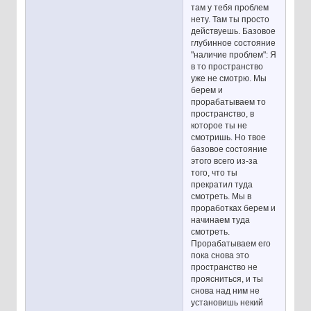
там у тебя проблем
нету. Там ты просто
действуешь. Базовое
глубинное состояние
"наличие проблем": Я
в то пространство
уже не смотрю. Мы
берем и
прорабатываем то
пространство, в
которое ты не
смотришь. Но твое
базовое состояние
этого всего из-за
того, что ты
прекратил туда
смотреть. Мы в
проработках берем и
начинаем туда
смотреть.
Прорабатываем его
пока снова это
пространство не
проясниться, и ты
снова над ним не
установишь некий