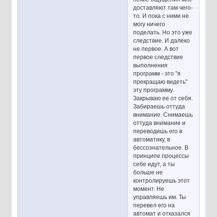
доставляют там чего-
то. И пока с ними не
могу ничего
поделать. Но это уже
следствие. И далеко
не первое. А вот
первое следствие
выполнения
программ - это "я
прекращаю видеть"
эту программу.
Закрываю ее от себя.
Забираешь оттуда
внимание. Снимаешь
оттуда внимание и
переводишь его в
автоматику, в
бессознательное. В
принципе процессы
себе идут, а ты
больше не
контролируешь этот
момент. Не
управляешь им. Ты
перевел его на
автомат и отказался