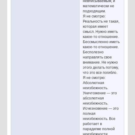
невписываемым, и
математически не
подходящим.
Я не смотрю:
Реальность не такая,
которая имеет
смысл. Нужно иметь
какое-то отношение.
Бессмысленно иметь
какое-то отношение.
Бесполезно
направлять свое
внимание. Не нужно
этого делать потому,
что это все погибло.
Я не смотрю:
Абсолютная
неизбежность.
Уничтожение — это
абсолютная
неизбежность.
Исчезновение — это
полная
неизбежность. Все
работает в
парадигме полной
неизбежности.