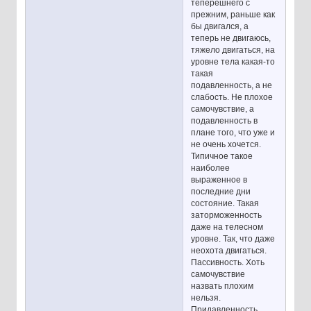
теперешнего с
прежним, раньше как
бы двигался, а
теперь не двигаюсь,
тяжело двигаться, на
уровне тела какая-то
такая
подавленность, а не
слабость. Не плохое
самочувствие, а
подавленность в
плане того, что уже и
не очень хочется.
Типичное такое
наиболее
выраженное в
последние дни
состояние. Такая
заторможенность
даже на телесном
уровне. Так, что даже
неохота двигаться.
Пассивность. Хоть
самочувствие
назвать плохим
нельзя.
Придавленность