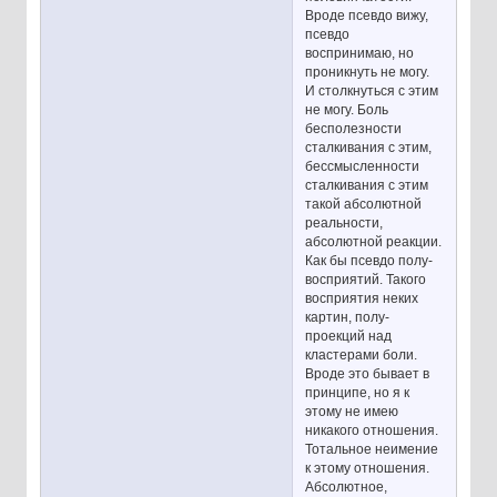
Вроде псевдо вижу,
псевдо
воспринимаю, но
проникнуть не могу.
И столкнуться с этим
не могу. Боль
бесполезности
сталкивания с этим,
бессмысленности
сталкивания с этим
такой абсолютной
реальности,
абсолютной реакции.
Как бы псевдо полу-
восприятий. Такого
восприятия неких
картин, полу-
проекций над
кластерами боли.
Вроде это бывает в
принципе, но я к
этому не имею
никакого отношения.
Тотальное неимение
к этому отношения.
Абсолютное,