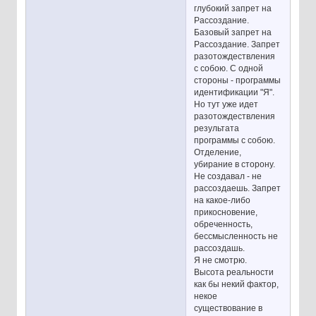
глубокий запрет на
Рассоздание.
Базовый запрет на
Рассоздание. Запрет
разотождествления
с собою. С одной
стороны - программы
идентификации "Я".
Но тут уже идет
разотождествления
результата
программы с собою.
Отделение,
убирание в сторону.
Не создавал - не
рассоздаешь. Запрет
на какое-либо
прикосновение,
обреченность,
бессмысленность не
рассоздашь.
Я не смотрю.
Высота реальности
как бы некий фактор,
некое
существование в