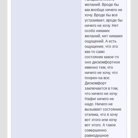
желаний. Вроде бы
как вообще ничего не
хочу. Вроде бы все
устраивает, вроде бы
ничего не хочу. Нет
особо никаких
желаний, нет никаких
ощущений. А есть
ощущение, что это
как-то само
состояние какое-то
оно дискомфортное
именно тем, что
ничего не хочу, что
похрен на все.
Дискомфорт
заключается в том,
что ничего не хочу.
Нафиг ничего не
надо. Ничего не
вызывает состояние
отклика, что я хочу
вот этого или хочу
вот этого. А такое
совершенно
равнодушное