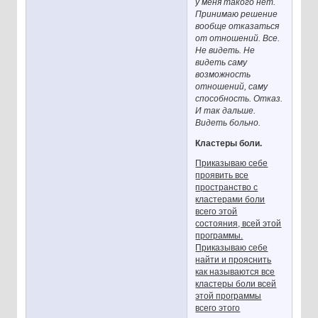
у меня такого нет.
Принимаю решение
вообще отказаться
от отношений. Все.
Не видеть. Не
видеть саму
возможность
отношений, саму
способность. Отказ.
И так дальше.
Видеть больно.
Кластеры боли.
Приказываю себе
проявить все
пространство с
кластерами боли
всего этой
состояния, всей этой
программы.
Приказываю себе
найти и прояснить
как называются все
кластеры боли всей
этой программы
всего этого