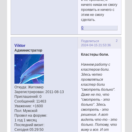
ничего никак не смогу
проявить и ничего с
этим не смогу
сделать.
0
2
Поделиться
2024-04-15 21:53:36
Viktor
Администратор
Кластеры боли.
Начнем работу с
кластеров боли.
Здесь четко
проявляться
кластер боли
Откуда:
Житомир
"смотреть больно".
Зарегистрирован
: 2011-08-13
Даже не то, что
Приглашений:
0
“смотреть - это
Сообщений:
11463
больно”. Здесь
Уважение:
+1600
смотреть - это
Пол:
Мужской
решение. А вот
Провел на форуме:
видеть что-то - это
1 год 1 месяц
больно. Потому, что
Последний визит:
вижу и все. И от
Сегодня 05:29:50