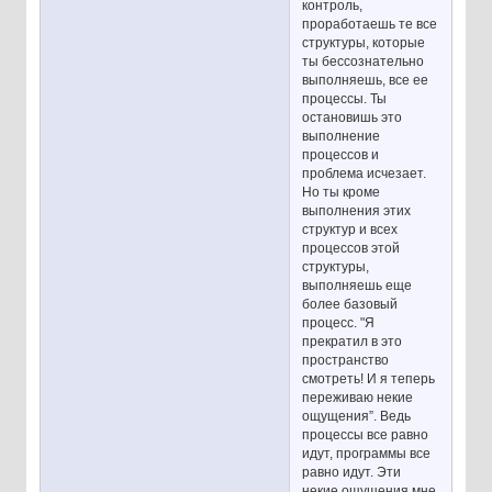
контроль,
проработаешь те все
структуры, которые
ты бессознательно
выполняешь, все ее
процессы. Ты
остановишь это
выполнение
процессов и
проблема исчезает.
Но ты кроме
выполнения этих
структур и всех
процессов этой
структуры,
выполняешь еще
более базовый
процесс. "Я
прекратил в это
пространство
смотреть! И я теперь
переживаю некие
ощущения”. Ведь
процессы все равно
идут, программы все
равно идут. Эти
некие ощущения мне