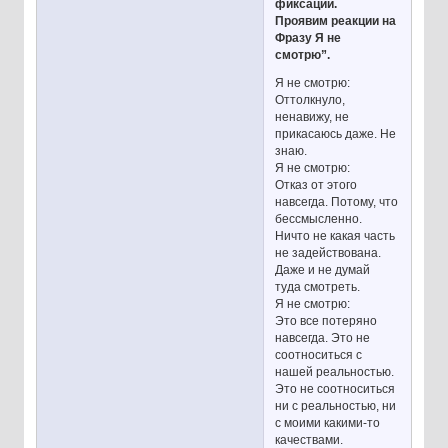
фиксации.
Проявим реакции на
Фразу Я не
смотрю”.
Я не смотрю:
Оттолкнуло,
ненавижу, не
прикасаюсь даже. Не
знаю.
Я не смотрю:
Отказ от этого
навсегда. Потому, что
бессмысленно.
Ничто не какая часть
не задействована.
Даже и не думай
туда смотреть.
Я не смотрю:
Это все потеряно
навсегда. Это не
соотноситься с
нашей реальностью.
Это не соотноситься
ни с реальностью, ни
с моими какими-то
качествами.