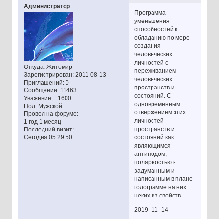
Администратор
Программа
уменьшения
способностей к
обладанию по мере
создания
человеческих
личностей с
Откуда:
Житомир
переживанием
Зарегистрирован
: 2011-08-13
человеческих
Приглашений:
0
пространств и
Сообщений:
11463
состояний. С
Уважение:
+1600
одновременным
Пол:
Мужской
отвержением этих
Провел на форуме:
личностей
1 год 1 месяц
пространств и
Последний визит:
состояний как
Сегодня 05:29:50
являющимся
антиподом,
полярностью к
задуманным и
написанным в плане
голограмме на них
неких из свойств.
2019_11_14