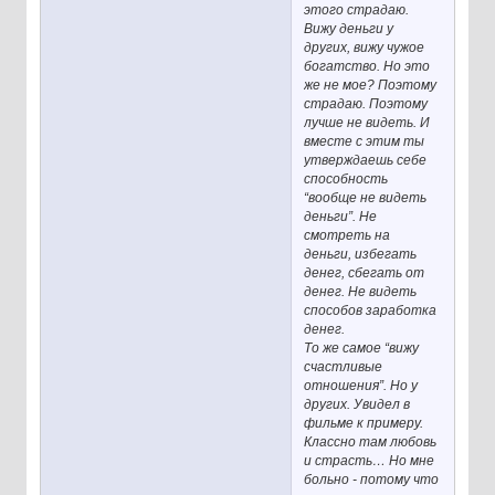
этого страдаю.
Вижу деньги у
других, вижу чужое
богатство. Но это
же не мое? Поэтому
страдаю. Поэтому
лучше не видеть. И
вместе с этим ты
утверждаешь себе
способность
“вообще не видеть
деньги”. Не
смотреть на
деньги, избегать
денег, сбегать от
денег. Не видеть
способов заработка
денег.
То же самое “вижу
счастливые
отношения”. Но у
других. Увидел в
фильме к примеру.
Классно там любовь
и страсть… Но мне
больно - потому что