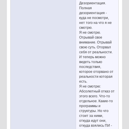
Дезориентация.
Полная
дезориентация -
куда не посмотри,
нет того на что я не
смотрю.
Я не смотрю.
Отрывай свое
внимание. Отрывай
свою суть. Оторвал
себя от реальности.
И теперь можно
видеть только
последствия,
которое оторвано от
реальности которая
есть.
Я не смотрю:
Абсолютный отказ от
этого всего. Что-то
отдельное. Какие-то
программы и
структуры. Но что
стоит за ними,
откуда идут они,
откуда взялись ПИ -