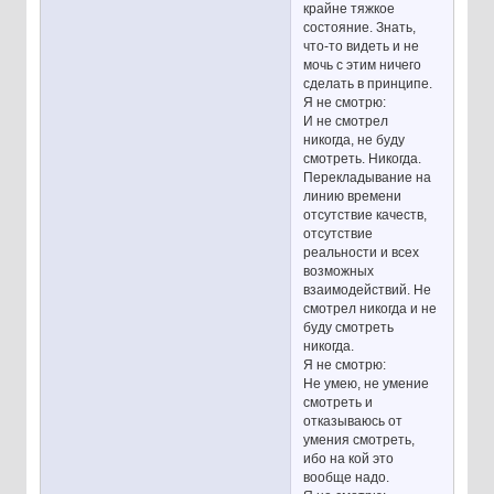
крайне тяжкое
состояние. Знать,
что-то видеть и не
мочь с этим ничего
сделать в принципе.
Я не смотрю:
И не смотрел
никогда, не буду
смотреть. Никогда.
Перекладывание на
линию времени
отсутствие качеств,
отсутствие
реальности и всех
возможных
взаимодействий. Не
смотрел никогда и не
буду смотреть
никогда.
Я не смотрю:
Не умею, не умение
смотреть и
отказываюсь от
умения смотреть,
ибо на кой это
вообще надо.