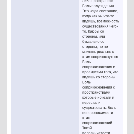
либо пространств.
Боль полувидения.
Это когда состояние,
когда как бы что-то
видишь, возможность
существования чего-
то. Как бы со
стороны, или
буквально со
стороны, но не
можешь реально с
этим соприкоснуться.
Боль
соприкосновения с
проекциями того, что
видишь со стороны.
Боль
соприкосновения с
пространствами,
которые исчезли и
перестали
существовать. Боль
непереносимости
этих
соприкосновений.
Такой
половинчатости.