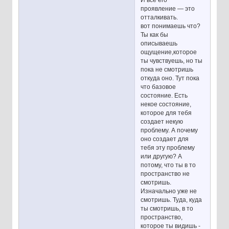
проявление — это
отталкивать.
вот понимаешь что?
Ты как бы
описываешь
ощущение,которое
ты чувствуешь, но ты
пока не смотришь
откуда оно. Тут пока
что базовое
состояние. Есть
некое состояние,
которое для тебя
создает некую
проблему. А почему
оно создает для
тебя эту проблему
или другую? А
потому, что ты в то
пространство не
смотришь.
Изначально уже не
смотришь. Туда, куда
ты смотришь, в то
пространство,
которое ты видишь -