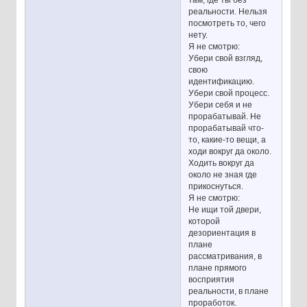
там, где ты без
реальности. Нельзя
посмотреть то, чего
нету.
Я не смотрю:
Убери свой взгляд,
свою
идентификацию.
Убери свой процесс.
Убери себя и не
прорабатывай. Не
прорабатывай что-
то, какие-то вещи, а
ходи вокруг да около.
Ходить вокруг да
около не зная где
прикоснуться.
Я не смотрю:
Не ищи той двери,
которой
дезориентация в
плане
рассматривания, в
плане прямого
восприятия
реальности, в плане
проработок.