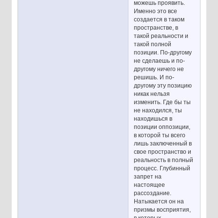
можешь проявить.
Именно это все
создается в таком
пространстве, в
такой реальности и
такой полной
позиции. По-другому
не сделаешь и по-
другому ничего не
решишь. И по-
другому эту позицию
никак нельзя
изменить. Где бы ты
не находился, ты
находишься в
позиции оппозиции,
в которой ты всего
лишь заключенный в
свое пространство и
реальность в полный
процесс. Глубинный
запрет на
настоящее
рассоздание.
Натыкается он на
призмы восприятия,
в которых