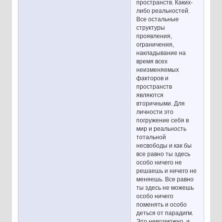
пространств. Каких-
либо реальностей.
Все остальные
структуры
проявления,
ограничения,
накладывание на
время всех
неизменяемых
факторов и
пространств
являются
вторичными. Для
личности это
погружение себя в
мир и реальность
тотальной
несвободы и как бы
все равно ты здесь
особо ничего не
решаешь и ничего не
меняешь. Все равно
ты здесь не можешь
особо ничего
поменять и особо
деться от парадигм.
Это невозможно, и