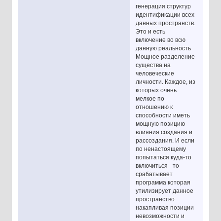
генерация структур
идентификации всех
данных пространств.
Это и есть
включение во всю
данную реальность
Мощное разделение
существа на
человеческие
личности. Каждое, из
которых очень
мелкое по
отношению к
способности иметь
мощную позицию
влияния создания и
рассоздания. И если
по ненастоящему
попытаться куда-то
включиться - то
срабатывает
программа которая
утилизирует данное
пространство
накапливая позиции
невозможности и