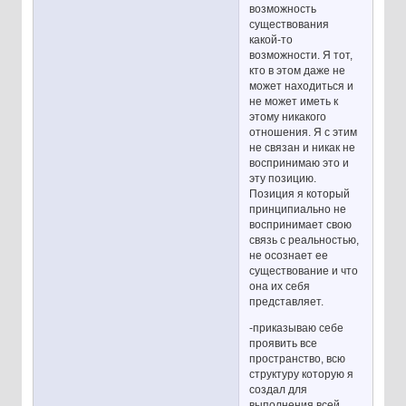
возможность
существования
какой-то
возможности. Я тот,
кто в этом даже не
может находиться и
не может иметь к
этому никакого
отношения. Я с этим
не связан и никак не
воспринимаю это и
эту позицию.
Позиция я который
принципиально не
воспринимает свою
связь с реальностью,
не осознает ее
существование и что
она их себя
представляет.
-приказываю себе
проявить все
пространство, всю
структуру которую я
создал для
выполнения всей