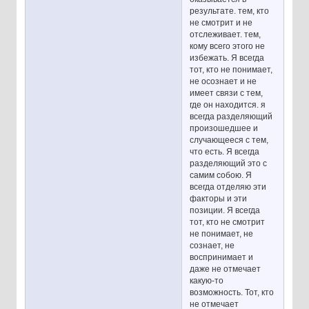
результате. тем, кто
не смотрит и не
отслеживает. тем,
кому всего этого не
избежать. Я всегда
тот, кто не понимает,
не осознает и не
имеет связи с тем,
где он находится. я
всегда разделяющий
произошедшее и
случающееся с тем,
что есть. Я всегда
разделяющий это с
самим собою. Я
всегда отделяю эти
факторы и эти
позиции. Я всегда
тот, кто не смотрит
не понимает, не
сознает, не
воспринимает и
даже не отмечает
какую-то
возможность. Тот, кто
не отмечает