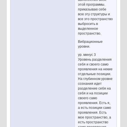
этой программы.
приказываю себе
всю эту структуры и
все это пространство
выбросить в
выделенное
пространство.
Вибрационные
уровни.
ур. минус 3
Уровень разделения
себя и своего само
проявления на некие
отдельные позиции.
На глубинном уровне
сознания идет
разделение себя на
себя и на позиции
своего само
проявления. Есть я,
а есть позиции само
проявления. Есть
мое пространство, а
есть пространство
само проявления.