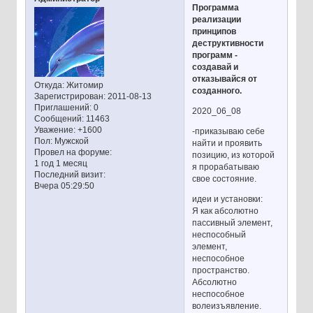
Программа
реализации
принципов
деструктивности
программ -
создавай и
отказывайся от
Откуда:
Житомир
созданного.
Зарегистрирован
: 2011-08-13
Приглашений:
0
2020_06_08
Сообщений:
11463
Уважение:
+1600
-приказываю себе
Пол:
Мужской
найти и проявить
Провел на форуме:
позицию, из которой
1 год 1 месяц
я прорабатываю
Последний визит:
свое состояние.
Вчера 05:29:50
идеи и установки:
Я как абсолютно
пассивный элемент,
неспособный
элемент,
неспособное
пространство.
Абсолютно
неспособное
волеизъявление.