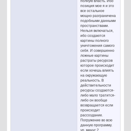
полную власть. Ибо
позиция мое я и это
все остальное
мощно разграничена
подобными данными
пространствами.
Нельзя включаться,
ибо создаются
картины полного
уничтожения самого
себя. И совершенно
ложные картины
растраты ресурсов
которое происходит
если хочешь влиять
на окружающую
реальность. В
действительности
ресурсы создаются-
либо мало тратится-
либо он вообще
возвращается если
происходит
рассоздание.
Погружение во всю
данную программу.
ур. минус 2