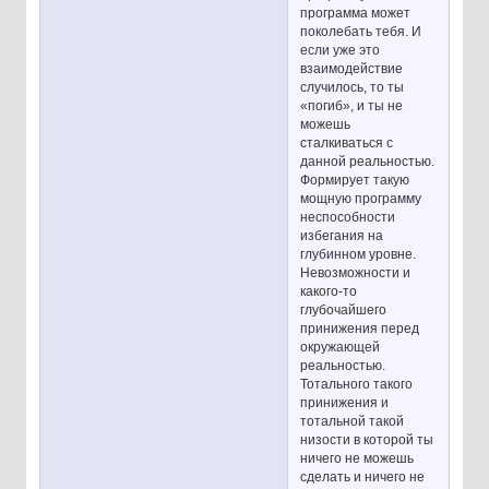
программа может
поколебать тебя. И
если уже это
взаимодействие
случилось, то ты
«погиб», и ты не
можешь
сталкиваться с
данной реальностью.
Формирует такую
мощную программу
неспособности
избегания на
глубинном уровне.
Невозможности и
какого-то
глубочайшего
принижения перед
окружающей
реальностью.
Тотального такого
принижения и
тотальной такой
низости в которой ты
ничего не можешь
сделать и ничего не