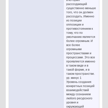
рассоздающий
существенно меньше
того, что он должен
рассоздать. Именно
из позиции
оппозиции и
противостоянием к
тому, что по
умолчанию является
более огромным. И
все более
огромными
пространствами и
процессами. Это все
проявляется именно
в таком виде и в
такой форме, и в
таком пространстве.
ур. минус 1
Уровень создания
конкретных позиций
взаимодействий
между сознанием
любого ресурсного
уровня и
окружающей