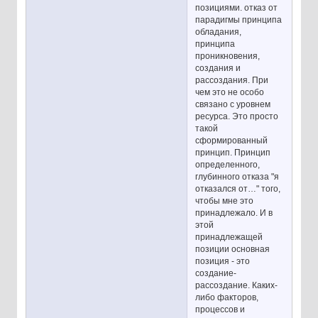
позициями. отказ от
парадигмы принципа
обладания,
принципа
проникновения,
создания и
рассоздания. При
чем это не особо
связано с уровнем
ресурса. Это просто
такой
сформированный
принцип. Принцип
определенного,
глубинного отказа "я
отказался от…" того,
чтобы мне это
принадлежало. И в
этой
принадлежащей
позиции основная
позиция - это
создание-
рассоздание. Каких-
либо факторов,
процессов и