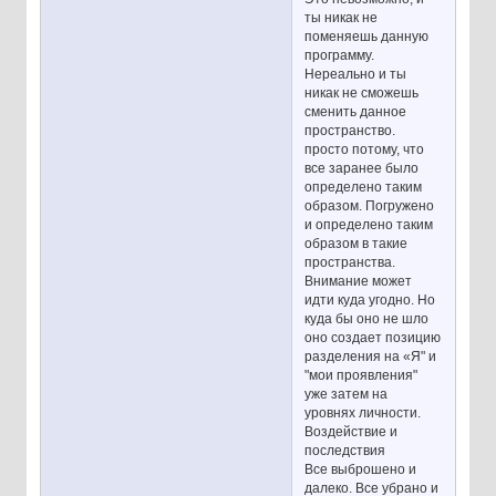
ты никак не
поменяешь данную
программу.
Нереально и ты
никак не сможешь
сменить данное
пространство.
просто потому, что
все заранее было
определено таким
образом. Погружено
и определено таким
образом в такие
пространства.
Внимание может
идти куда угодно. Но
куда бы оно не шло
оно создает позицию
разделения на «Я" и
"мои проявления"
уже затем на
уровнях личности.
Воздействие и
последствия
Все выброшено и
далеко. Все убрано и