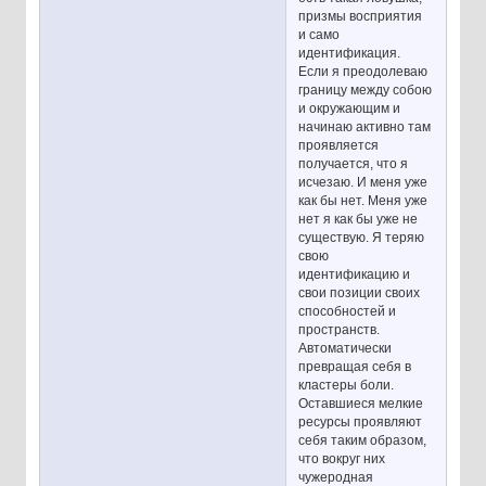
призмы восприятия
и само
идентификация.
Если я преодолеваю
границу между собою
и окружающим и
начинаю активно там
проявляется
получается, что я
исчезаю. И меня уже
как бы нет. Меня уже
нет я как бы уже не
существую. Я теряю
свою
идентификацию и
свои позиции своих
способностей и
пространств.
Автоматически
превращая себя в
кластеры боли.
Оставшиеся мелкие
ресурсы проявляют
себя таким образом,
что вокруг них
чужеродная