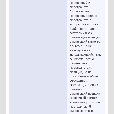
проявлений и
пространств.
Окружающее
проявление набор
пространств, в
которых я как точка.
Набор пространств,
в которых я как
сменяющий позиции
сменяющий какие-то
события, но не
знающий и не
догадывающийся как
он их сменяет. Я
семенящий
пространства и
позиции, но не
способный вообще
отследить и
осознать, что он их
сменяет. Я
сменяющий позиции
способный отметить
в уме смену позиций
постфактум. Я
сменяющий все