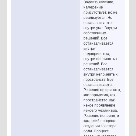
Волеизъявление,
намерение
присутствует, но не
реализуется. Но
останавливается
внутри ума. Внутри
собственных
решений. Все
останавливается
внутри
недопринятых,
внутри непринятых
решений. Все
останавливается
внутри непринятых
пространств. Все
останавливается.
Решение не принято,
как парадигма, как
пространство, как
некое проявление
некоего механизма.
Решение непринято
как некий процесс
создания кластера
боли. Процесс