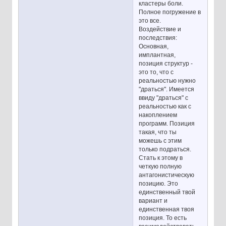
кластеры боли.
Полное погружение в
это все.
Воздействие и
последствия:
Основная,
имплантная,
позиция структур -
это то, что с
реальностью нужно
"драться". Имеется
ввиду "драться" с
реальностью как с
накоплением
программ. Позиция
такая, что ты
можешь с этим
только подраться.
Стать к этому в
четкую полную
антагонистическую
позицию. Это
единственный твой
вариант и
единственная твоя
позиция. То есть