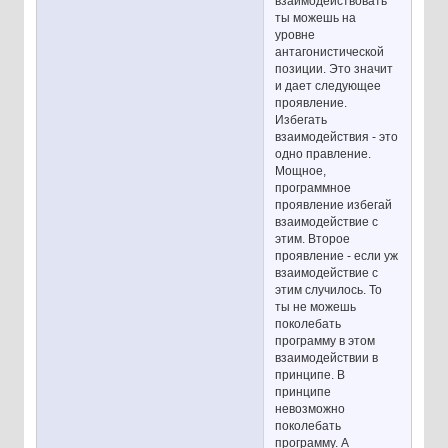
взаимодействовать
ты можешь на
уровне
антагонистической
позиции. Это значит
и дает следующее
проявление.
Избегать
взаимодействия - это
одно правление.
Мощное,
программное
проявление избегай
взаимодействие с
этим. Второе
проявление - если уж
взаимодействие с
этим случилось. То
ты не можешь
поколебать
программу в этом
взаимодействии в
принципе. В
принципе
невозможно
поколебать
программу. А