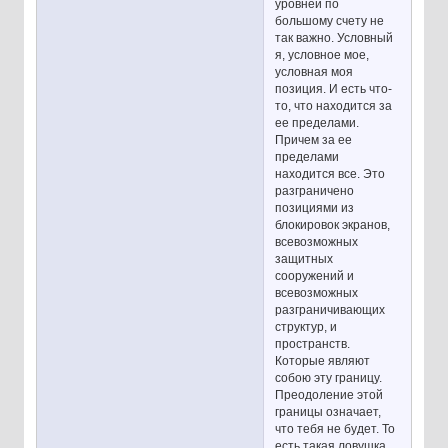
уровней по
большому счету не
так важно. Условный
я, условное мое,
условная моя
позиция. И есть что-
то, что находится за
ее пределами.
Причем за ее
пределами
находится все. Это
разграничено
позициями из
блокировок экранов,
всевозможных
защитных
сооружений и
всевозможных
разграничивающих
структур, и
пространств.
Которые являют
собою эту границу.
Преодоление этой
границы означает,
что тебя не будет. То
есть такая ловушка,