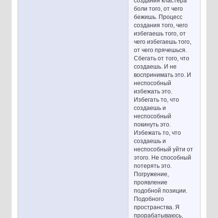
создания кластера
боли того, от чего
бежишь. Процесс
создания того, чего
избегаешь того, от
чего избегаешь того,
от чего прячешься.
Сбегать от того, что
создаешь. И не
воспринимать это. И
неспособный
избежать это.
Избегать то, что
создаешь и
неспособный
покинуть это.
Избежать то, что
создаешь и
неспособный уйти от
этого. Не способный
потерять это.
Погружение,
проявление
подобной позиции.
Подобного
пространства. Я
прорабатываюсь,