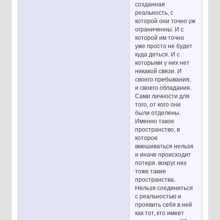
созданная
реальность, с
которой они точно уж
ограниченны. И с
которой им точно
уже просто не будет
куда деться. И с
которыми у них нет
никакой связи. И
своего пребывания,
и своего обладания.
Сами личности для
того, от кого они
были отделены.
Именно такое
пространство, в
которое
вмешиваться нельзя
и иначе происходит
потеря. вокруг них
тоже такие
пространства.
Нельзя соединиться
с реальностью и
проявить себя в ней
как тот, кто имеет