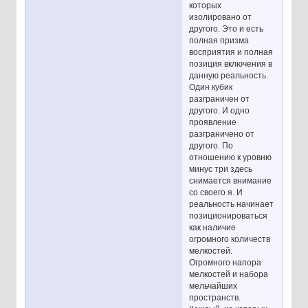
которых
изолировано от
другого. Это и есть
полная призма
восприятия и полная
позиция включения в
данную реальность.
Один кубик
разграничен от
другого. И одно
проявление
разграничено от
другого. По
отношению к уровню
минус три здесь
снимается внимание
со своего я. И
реальность начинает
позиционироваться
как наличие
огромного количеств
мелкостей.
Огромного напора
мелкостей и набора
мельчайших
пространств.