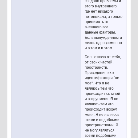
создало проблемы и
этого внутреннего
где нет никакого
потенциала, а только
принимать от
внешнего все
данные факторы.
Боль вынужденности
жизнь одновременно
и в том и в этом.
Боль отказа от себя,
от своих частей,
пространств.
Приведения их к
идентификации "не
мое". Что я не
являюсь тем что
происходит со мной
и вокруг меня. Я не
являюсь тем что
происходит вокруг
меня. Я не являюсь
этими и подобными
пространствами. Я
не могу являться
всеми подобными