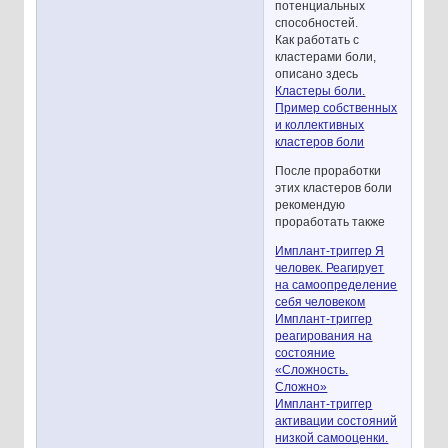
потенциальных
способностей.
Как работать с
кластерами боли,
описано здесь
Кластеры боли.
Пример собственных
и коллективных
кластеров боли
После проработки
этих кластеров боли
рекомендую
проработать также
Имплант-триггер Я
человек. Реагирует
на самоопределение
себя человеком
Имплант-триггер
реагирования на
состояние
«Сложность.
Сложно»
Имплант-триггер
активации состояний
низкой самооценки.