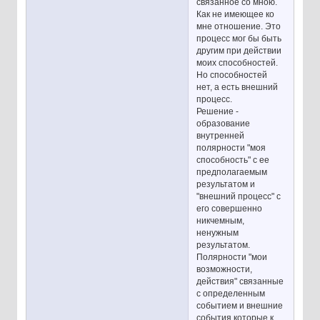
связанное со мною.
Как не имеющее ко
мне отношение. Это
процесс мог бы быть
другим при действии
моих способностей.
Но способностей
нет, а есть внешний
процесс.
Решение -
образование
внутренней
полярности "моя
способность" с ее
предполагаемым
результатом и
"внешний процесс" с
его совершенно
никчемным,
ненужным
результатом.
Полярности "мои
возможности,
действия" связанные
с определенным
событием и внешние
события которые к