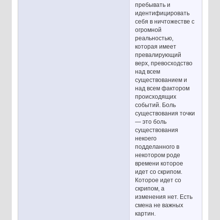
пребывать и
идентифицировать
себя в ничтожестве с
огромной
реальностью,
которая имеет
превалирующий
верх, превосходство
над всем
существованием и
над всем фактором
происходящих
событий. Боль
существования точки
— это боль
существования
некоего
подделанного в
некотором роде
времени которое
идет со скрипом.
Которое идет со
скрипом, а
изменения нет. Есть
смена не важных
картин.