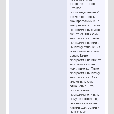
Решение - это не я.
Это все
происходящее не я".
Не мои процессы, не
мои программы и не
мой результат. Такие
программы никем не
меняться, ни к кому
не относятся. Такие
программы не имеют
ни к кому отношения,
и не имеют ни с кем
связи. Такие
программы не имеют
ни с кем связи ни с
кем и никогда. Такие
программы ни к кому
не относятся. И не
имеют ни к кому
отношения. Это
просто такие
программы они ни к
чему не относятся,
они не связаны ни с
какими факторами и
ни с какими