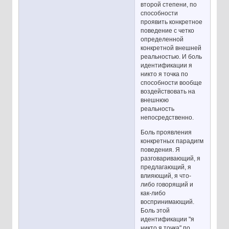
второй степени, по
способности
проявить конкретное
поведение с четко
определенной
конкретной внешней
реальностью. И боль
идентификации я
никто я точка по
способности вообще
воздействовать на
внешнюю
реальность
непосредственно.
Боль проявления
конкретных парадигм
поведения. Я
разговаривающий, я
предлагающий, я
влияющий, я что-
либо говорящий и
как-либо
воспринимающий.
Боль этой
идентификации "я
никто я точка" по