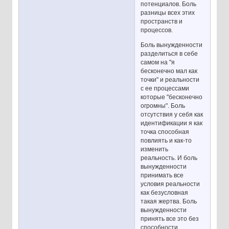
потенциалов. Боль
разницы всех этих
пространств и
процессов.
Боль вынужденности
разделиться в себе
самом на "я
бесконечно мал как
точки" и реальности
с ее процессами
которые "бесконечно
огромны". Боль
отсутствия у себя как
идентификации я как
точка способная
повлиять и как-то
изменить
реальность. И боль
вынужденности
принимать все
условия реальности
как безусловная
такая жертва. Боль
вынужденности
принять все это без
способности