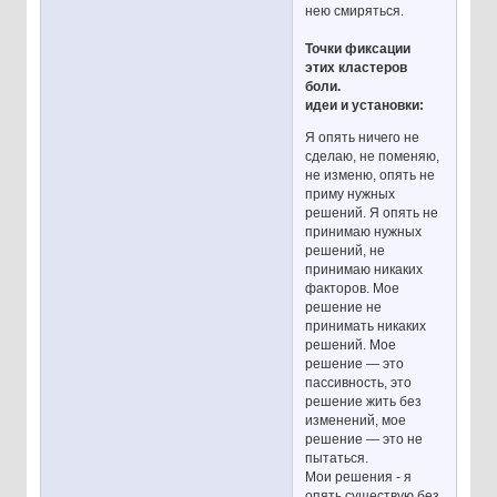
нею смиряться.
Точки фиксации
этих кластеров
боли.
идеи и установки:
Я опять ничего не
сделаю, не поменяю,
не изменю, опять не
приму нужных
решений. Я опять не
принимаю нужных
решений, не
принимаю никаких
факторов. Мое
решение не
принимать никаких
решений. Мое
решение — это
пассивность, это
решение жить без
изменений, мое
решение — это не
пытаться.
Мои решения - я
опять существую без