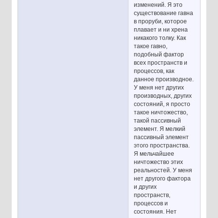
изменений. Я это
существование гавна
в проруби, которое
плавает и ни хрена
никакого толку. Как
такое гавно,
подобный фактор
всех пространств и
процессов, как
данное производное.
У меня нет других
производных, других
состояний, я просто
такое ничтожество,
такой пассивный
элемент. Я мелкий
пассивный элемент
этого пространства.
Я мельчайшее
ничтожество этих
реальностей. У меня
нет другого фактора
и других
пространств,
процессов и
состояния. Нет