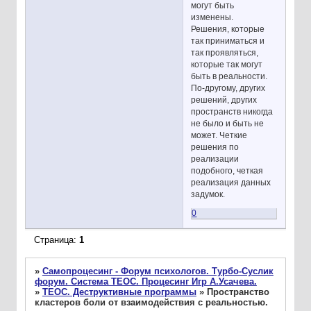
могут быть
изменены.
Решения, которые
так приниматься и
так проявляться,
которые так могут
быть в реальности.
По-другому, других
решений, других
пространств никогда
не было и быть не
может. Четкие
решения по
реализации
подобного, четкая
реализация данных
задумок.
0
Страница:
1
»
Самопроцесинг - Форум психологов. Турбо-Суслик
форум. Система ТЕОС. Процесинг Игр А.Усачева.
»
ТЕОС. Деструктивные программы
»
Пространство
кластеров боли от взаимодействия с реальностью.