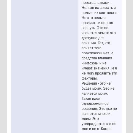
пространствами.
Нельзя их связать и
нельзя их соотнести.
Не это нельзя
повлиять и нельзя
вернуть. Это не
является чем то что
доступно для
влияния. Тот, кто
влияет того
практически нет. И
средства влияния
ничтожны и не
имеют значения. И я
не могу проявить эти
факторы.
Решения - это не
будет моим. Это не
является моим.
Такая идея
одновременное
решение. Это все не
является мною и
моим. Это
утверждается как не
мое и не я. Как не