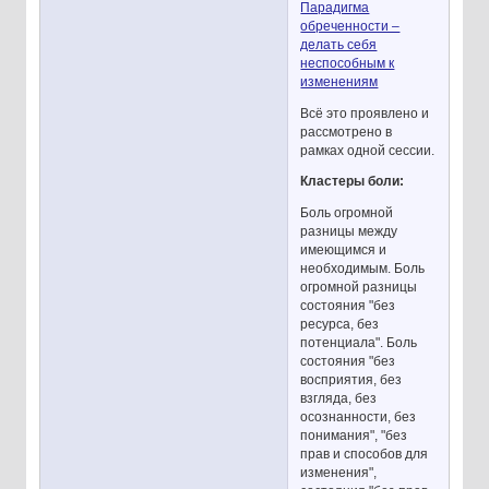
Парадигма
обреченности –
делать себя
неспособным к
изменениям
Всё это проявлено и
рассмотрено в
рамках одной сессии.
Кластеры боли:
Боль огромной
разницы между
имеющимся и
необходимым. Боль
огромной разницы
состояния "без
ресурса, без
потенциала". Боль
состояния "без
восприятия, без
взгляда, без
осознанности, без
понимания", "без
прав и способов для
изменения",