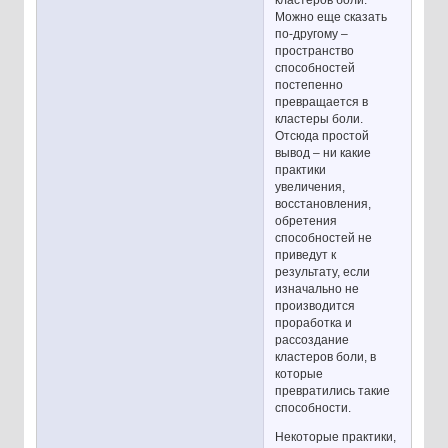
кластеров боли.
Можно еще сказать
по-другому –
пространство
способностей
постепенно
превращается в
кластеры боли.
Отсюда простой
вывод – ни какие
практики
увеличения,
восстановления,
обретения
способностей не
приведут к
результату, если
изначально не
производится
проработка и
рассоздание
кластеров боли, в
которые
превратились такие
способности.
Некоторые практики,