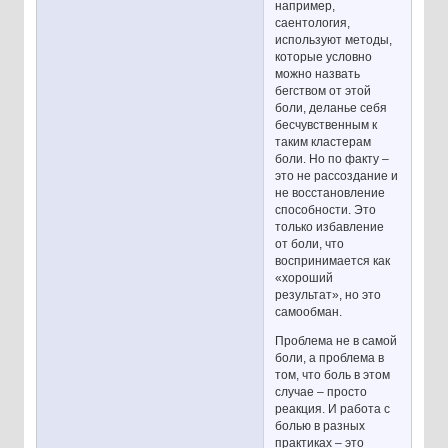
например,
саентология,
используют методы,
которые условно
можно назвать
бегством от этой
боли, деланье себя
бесчувственным к
таким кластерам
боли. Но по факту –
это не рассоздание и
не восстановление
способности. Это
только избавление
от боли, что
воспринимается как
«хороший
результат», но это
самообман.
Проблема не в самой
боли, а проблема в
том, что боль в этом
случае – просто
реакция. И работа с
болью в разных
практиках – это