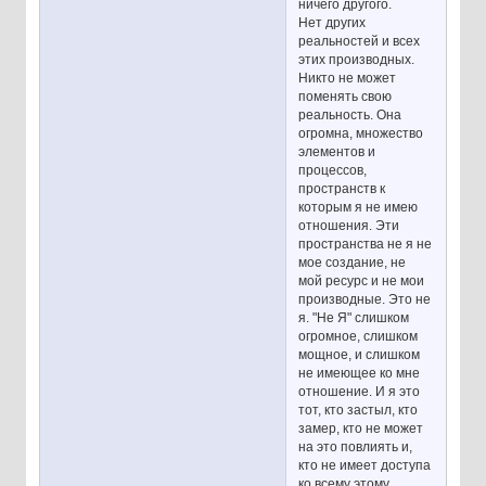
ничего другого.
Нет других
реальностей и всех
этих производных.
Никто не может
поменять свою
реальность. Она
огромна, множество
элементов и
процессов,
пространств к
которым я не имею
отношения. Эти
пространства не я не
мое создание, не
мой ресурс и не мои
производные. Это не
я. "Не Я" слишком
огромное, слишком
мощное, и слишком
не имеющее ко мне
отношение. И я это
тот, кто застыл, кто
замер, кто не может
на это повлиять и,
кто не имеет доступа
ко всему этому.