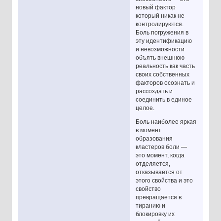
новый фактор
который никак не
контролируются.
Боль погружения в
эту идентификацию
и невозможности
объять внешнюю
реальность как часть
своих собственных
факторов осознать и
рассоздать и
соединить в единое
целое.
Боль наиболее яркая
в момент
образования
кластеров боли —
это момент, когда
отделяется,
отказывается от
этого свойства и это
свойство
превращается в
тиранию и
блокировку их