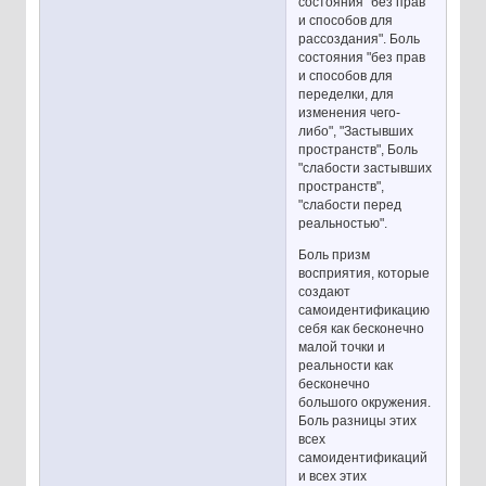
состояния "без прав
и способов для
рассоздания". Боль
состояния "без прав
и способов для
переделки, для
изменения чего-
либо", "Застывших
пространств", Боль
"слабости застывших
пространств",
"слабости перед
реальностью".
Боль призм
восприятия, которые
создают
самоидентификацию
себя как бесконечно
малой точки и
реальности как
бесконечно
большого окружения.
Боль разницы этих
всех
самоидентификаций
и всех этих