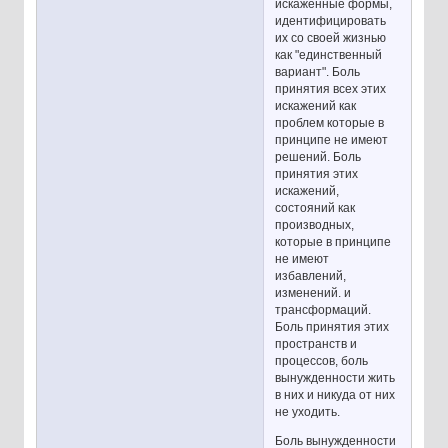
искаженные формы,
идентифицировать
их со своей жизнью
как "единственный
вариант". Боль
принятия всех этих
искажений как
проблем которые в
принципе не имеют
решений. Боль
принятия этих
искажений,
состояний как
производных,
которые в принципе
не имеют
избавлений,
изменений. и
трансформаций.
Боль принятия этих
пространств и
процессов, боль
вынужденности жить
в них и никуда от них
не уходить.
Боль вынужденности