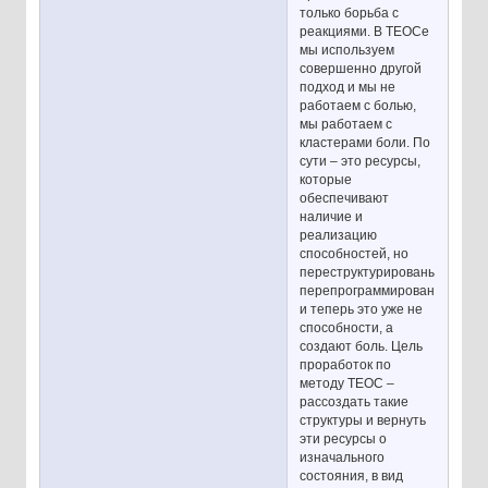
только борьба с
реакциями. В ТЕОСе
мы используем
совершенно другой
подход и мы не
работаем с болью,
мы работаем с
кластерами боли. По
сути – это ресурсы,
которые
обеспечивают
наличие и
реализацию
способностей, но
переструктурированы,
перепрограммированы
и теперь это уже не
способности, а
создают боль. Цель
проработок по
методу ТЕОС –
рассоздать такие
структуры и вернуть
эти ресурсы о
изначального
состояния, в вид