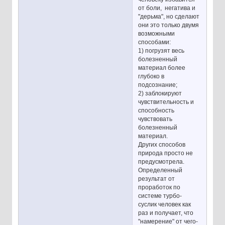
от боли, негатива и
"дерьма", но сделают
они это только двумя
возможными
способами:
1) погрузят весь
болезненный
материал более
глубоко в
подсознание;
2) заблокируют
чувствительность и
способность
чувствовать
болезненный
материал.
Других способов
природа просто не
предусмотрела.
Определенный
результат от
проработок по
системе турбо-
суслик человек как
раз и получает, что
"намерение" от чего-