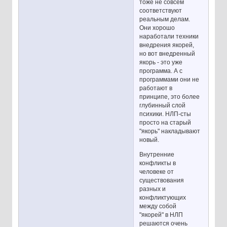
тоже не совсем
соответствуют
реальным делам.
Они хорошо
наработали техники
внедрения якорей,
но вот внедренный
якорь - это уже
программа. А с
программами они не
работают в
принципе, это более
глубинный слой
психики. НЛП-сты
просто на старый
"якорь" накладывают
новый.
Внутренние
конфликты в
человеке от
существования
разных и
конфликтующих
между собой
"якорей" в НЛП
решаются очень