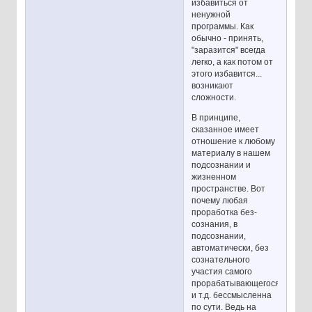
избавиться от
ненужной
программы. Как
обычно - принять,
"заразится" всегда
легко, а как потом от
этого избавится...
возникают
сложности.
В принципе,
сказанное имеет
отношение к любому
материалу в нашем
подсознании и
жизненном
пространстве. Вот
почему любая
проработка без-
сознания, в
подсознании,
автоматически, без
сознательного
участия самого
прорабатывающегося
и т.д. бессмысленна
по сути. Ведь на