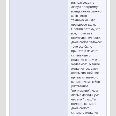
или рассоздать
любую программу
всегда очень сложно,
хотя чисто
технически - это
ерундовое дело.
Сложно потому, что
все, что есть в
структуре личности,
даже самое "плохое"
- это все было
принято в момент
сильнейшего
желания «получить
желаемое". А такие
желания создают
очень сильнейшие
привязки, намного
сильнее чем любое
умственное
"понимание", чем
любые доводы ума,
что это "плохо" и
намного сильнее
даже самого
сильного желания