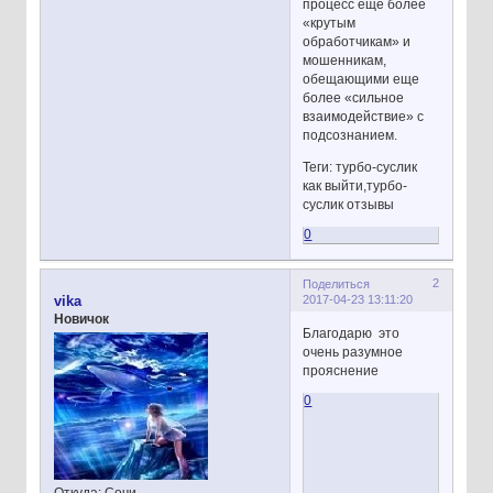
процесс еще более
«крутым
обработчикам» и
мошенникам,
обещающими еще
более «сильное
взаимодействие» с
подсознанием.
Теги: турбо-суслик
как выйти,турбо-
суслик отзывы
0
2
Поделиться
2017-04-23 13:11:20
vika
Новичок
Благодарю это
очень разумное
прояснение
0