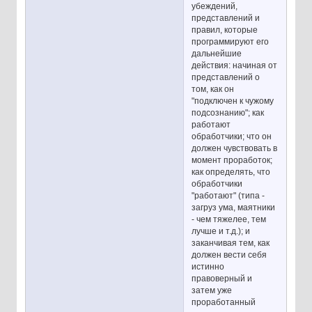
убеждений,
представлений и
правил, которые
программируют его
дальнейшие
действия: начиная от
представлений о
том, как он
"подключен к чужому
подсознанию"; как
работают
обработчики; что он
должен чувствовать в
момент проработок;
как определять, что
обработчики
"работают" (типа -
загруз ума, маятники
- чем тяжелее, тем
лучше и т.д.); и
заканчивая тем, как
должен вести себя
истинно
правоверный и
затем уже
проработанный