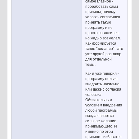
самое главное -
проработать сами
причины, почему
человек согласился
принять такую
программу и не
просто согласился,
но жадно возжелал.
Как формируется
такое "желание" - это
уже другой разговор
для отдельной
темы.
Как я уже говорил -
программу нельзя
внедрить насильно,
или даже с согласия
человека.
Обязательным
условием внедрения
любой программы
всегда является
сильное желание
принимающего. И
именно по этой
причине - избавится