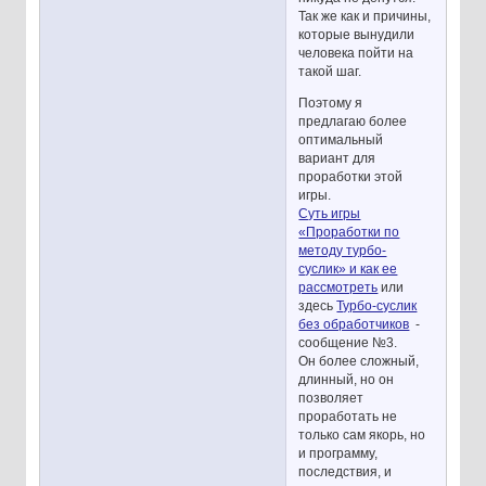
Так же как и причины,
которые вынудили
человека пойти на
такой шаг.
Поэтому я
предлагаю более
оптимальный
вариант для
проработки этой
игры.
Суть игры
«Проработки по
методу турбо-
суслик» и как ее
рассмотреть
или
здесь
Турбо-суслик
без обработчиков
-
сообщение №3.
Он более сложный,
длинный, но он
позволяет
проработать не
только сам якорь, но
и программу,
последствия, и