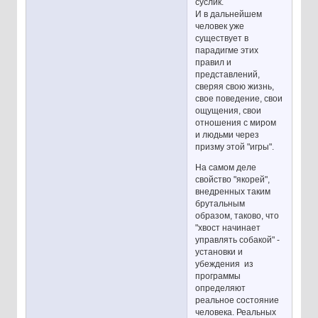
суслик.
И в дальнейшем
человек уже
существует в
парадигме этих
правил и
представлений,
сверяя свою жизнь,
свое поведение, свои
ощущения, свои
отношения с миром
и людьми через
призму этой "игры".
На самом деле
свойство "якорей",
внедренных таким
брутальным
образом, таково, что
"хвост начинает
управлять собакой" -
установки и
убеждения из
программы
определяют
реальное состояние
человека. Реальных