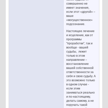
совершенно не
имеет значения,
если этот «другой» –
ваше
«могущественное»
подсознание.
Настоящее лечение
и исцеление, как от
программы
"проработки", так и
вообще - вашей
судьбы, лежит
только в этом
направлении –
восстановление
вашей собственной
ответственности за
себя и свою судьбу. А
это возможно только
в одном случае -
если этим
заниматься реально
и по-настоящему,
делать самому, а не
поручать такой