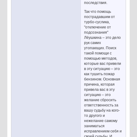
последствия.
Так что помощь
пострадавшим от
турбо-суслика,
"отключение от
подсознания"
Лёушкина – это дело
рук самих
утопающих. Поиск
такой помощи с
помощью методов,
которые вас привели
в эту ситуацию – это
как тушить пожар
бензином. Основная
причина, которая
привела вас в эту
ситуацию – это
желание сбросить
ответственность за
вашу судьбу на кого-
то другого и
нежелание самому
заниматься
исправлением себя и
своей судьбы. И