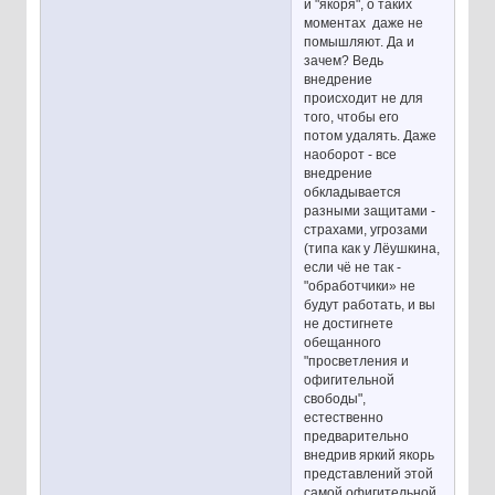
и "якоря", о таких
моментах даже не
помышляют. Да и
зачем? Ведь
внедрение
происходит не для
того, чтобы его
потом удалять. Даже
наоборот - все
внедрение
обкладывается
разными защитами -
страхами, угрозами
(типа как у Лёушкина,
если чё не так -
"обработчики» не
будут работать, и вы
не достигнете
обещанного
"просветления и
офигительной
свободы",
естественно
предварительно
внедрив яркий якорь
представлений этой
самой офигительной