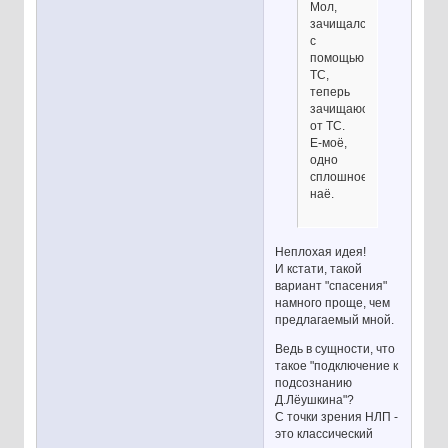
Мол,
зачищался
с
помощью
ТС,
теперь
зачищаюсь
от ТС.
Е-моё,
одно
сплошное
наё.
Неплохая идея!
И кстати, такой
вариант "спасения"
намного проще, чем
предлагаемый мной.
Ведь в сущности, что
такое "подключение к
подсознанию
Д.Лёушкина"?
С точки зрения НЛП -
это классический