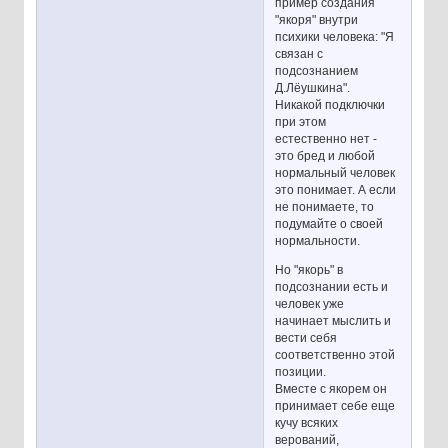
пример создания
"якоря" внутри
психики человека: "Я
связан с
подсознанием
Д.Лёушкина".
Никакой подключки
при этом
естественно нет -
это бред и любой
нормальный человек
это понимает. А если
не понимаете, то
подумайте о своей
нормальности.
Но "якорь" в
подсознании есть и
человек уже
начинает мыслить и
вести себя
соответственно этой
позиции.
Вместе с якорем он
принимает себе еще
кучу всяких
верований,