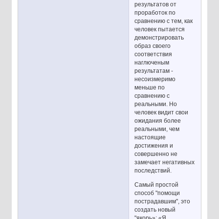
результатов от
проработок по
сравнению с тем, как
человек пытается
демонстрировать
образ своего
соответствия
наглюченым
результатам -
несоизмеримо
меньше по
сравнению с
реальными. Но
человек видит свои
ожидания более
реальными, чем
настоящие
достижения и
совершенно не
замечает негативных
последствий.
Самый простой
способ "помощи
пострадавшим", это
создать новый
"якорь»: «Я