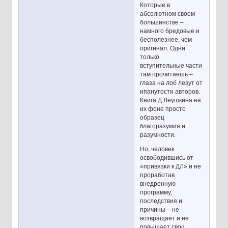
Которые в
абсолютном своем
большинстве –
намного бредовые и
бесполезнее, чем
оригинал. Одни
только
вступительные части
там прочитаешь –
глаза на лоб лезут от
ипанутости авторов.
Книга Д.Лёушкина на
их фоне просто
образец
благоразумия и
разумности.
Но, человек
освободившись от
«привязки к ДЛ» и не
проработав
внедренную
программу,
последствия и
причины – не
возвращает и не
повышает свои