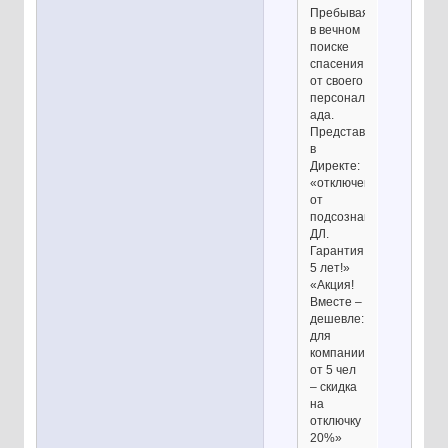
Пребывая
в вечном
поиске
спасения
от своего
персонального
ада.
Представьте,
в
Директе:
«отключение
от
подсознания
ДЛ.
Гарантия
5 лет!»
«Акция!
Вместе –
дешевле:
для
компании
от 5 чел
– скидка
на
отключку
20%»