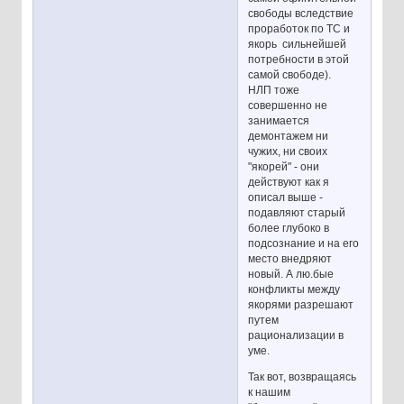
свободы вследствие
проработок по ТС и
якорь сильнейшей
потребности в этой
самой свободе).
НЛП тоже
совершенно не
занимается
демонтажем ни
чужих, ни своих
"якорей" - они
действуют как я
описал выше -
подавляют старый
более глубоко в
подсознание и на его
место внедряют
новый. А лю.бые
конфликты между
якорями разрешают
путем
рационализации в
уме.
Так вот, возвращаясь
к нашим