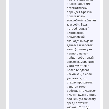
подсознания ДЛ"
автоматически
перейдет в режим
поиска новой
волшебной таблетки
для себя. Ведь
потребность в "
абстрактной
безусловной
свободе" никуда не
денется и человек
легко (причем уже
намного легче)
найдет себе новый
способ заморочится
и это будет еще
более бредовая
«техника», а если
учитывать, что
старая программа
изнутри тоже
работает, то человек
обычно будет искать
волшебную таблетку
среди похожих
клонов ТС от ДЛ.