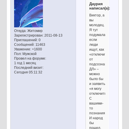
Даурия
написал(а):
Виктор, а
вы
молодец.
Я тут
Откуда:
Житомир
подумала,
Зарегистрирован
: 2011-08-13
если
Приглашений:
0
люди
Сообщений:
11463
Уважение:
+1600
ищут, как
Пол:
Мужской
«отключиться
Провел на форуме:
от
1 год 1 месяц
подсознания
Последний визит:
ДЛ» –
Сегодня 05:11:32
можно
было бы
и заявить
«я могу
отключить!»
С
вашими-
то
познаниями.
И народ
бы
пошел.