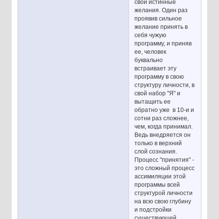
свои истинные
желания. Один раз
проявив сильное
желание принять в
себя чужую
программу, и приняв
ее, человек
буквально
встраивает эту
программу в свою
структуру личности, в
свой набор "Я" и
вытащить ее
обратно уже в 10-и и
сотни раз сложнее,
чем, когда принимал.
Ведь внедряется он
только в верхний
слой сознания.
Процесс "принятия" -
это сложный процесс
ассимиляции этой
программы всей
структурой личности
на всю свою глубину
и подстройки
существующей