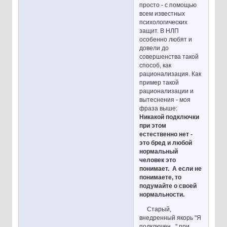
просто - с помощью
всем известных
психологических
защит. В НЛП
особенно любят и
довели до
совершенства такой
способ, как
рационализация. Как
пример такой
рационализации и
вытеснения - моя
фраза выше:
Никакой подключки
при этом
естественно нет -
это бред и любой
нормальный
человек это
понимает. А если не
понимаете, то
подумайте о своей
нормальности.
Старый,
внедренный якорь "Я
подключен..." при