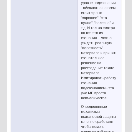
уровне подсознания
- абсолютно на всем
стоит ярлык
"хорошее", "это
нужно", "полезно" и
т.д. И только смотря
на все это из
сознания - можно
увидеть реальную
"полезность"
материала и принять
сознательное
решение на
рассоздание такого
материала.
Имитировать работу
сознания
подсознанием - это
уже МЁ просто
невъебическое.
Определенные
механизмы
психической защиты
конечно сработают,
чтобы помочь
человеку избавится