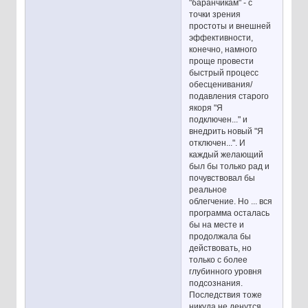
"баранчикам" - с
точки зрения
простоты и внешней
эффективности,
конечно, намного
проще провести
быстрый процесс
обесценивания/
подавления старого
якоря "Я
подключен..." и
внедрить новый "Я
отключен...". И
каждый желающий
был бы только рад и
почувствовал бы
реальное
облегчение. Но ... вся
программа осталась
бы на месте и
продолжала бы
действовать, но
только с более
глубинного уровня
подсознания.
Последствия тоже
никуда не денутся.