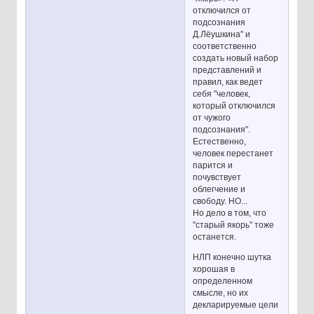
отключился от
подсознания
Д.Лёушкина" и
соответственно
создать новый набор
представлений и
правил, как ведет
себя "человек,
который отключился
от чужого
подсознания".
Естественно,
человек перестанет
парится и
почувствует
облегчение и
свободу. НО...
Но дело в том, что
"старый якорь" тоже
останется.
НЛП конечно шутка
хорошая в
определенном
смысле, но их
декларируемые цели