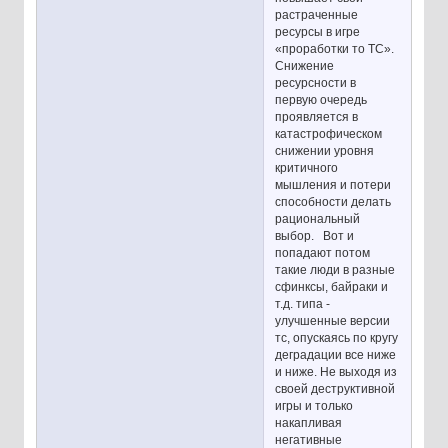
растраченные
ресурсы в игре
«проработки то ТС».
Снижение
ресурсности в
первую очередь
проявляется в
катастрофическом
снижении уровня
критичного
мышления и потери
способности делать
рациональный
выбор. Вот и
попадают потом
такие люди в разные
сфинксы, байраки и
т.д. типа -
улучшенные версии
тс, опускаясь по кругу
деградации все ниже
и ниже. Не выходя из
своей деструктивной
игры и только
накапливая
негативные