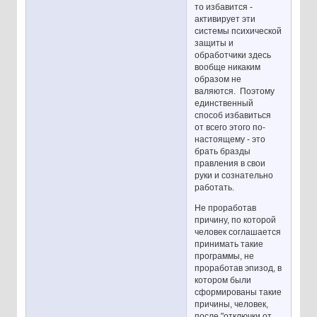
то избавится -
активирует эти
системы психической
защиты и
обработчики здесь
вообще никаким
образом не
валяются. Поэтому
единственный
способ избавиться
от всего этого по-
настоящему - это
брать бразды
правления в свои
руки и сознательно
работать.
Не проработав
причину, по которой
человек соглашается
принимать такие
программы, не
проработав эпизод, в
котором были
сформированы такие
причины, человек,
после "отключки от