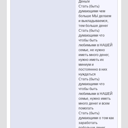
Деньги
Стать (быть)
думающими чем
больше МЫ делаем
и выкладываемся,
тем больше денег
Стать (быть)
думающими что
чтобы быть
любимыми в НАШЕЙ
семье, не нужно
иметь много денег,
нужно иметь их
миниум и
постояннно в них
нуждаться
Стать (быть)
думающими что
чтобы быть
любимыми в НАШЕЙ
семье, нужно иметь
много денег и всем
помогать
Стать (быть)
думающими о том как
заработать
побольше денег