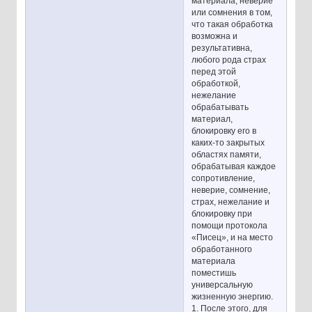
материала, неверие
или сомнения в том,
что такая обработка
возможна и
результативна,
любого рода страх
перед этой
обработкой,
нежелание
обрабатывать
материал,
блокировку его в
каких-то закрытых
областях памяти,
обрабатывая каждое
сопротивление,
неверие, сомнение,
страх, нежелание и
блокировку при
помощи протокола
«Писец», и на место
обработанного
материала
поместишь
универсальную
жизненную энергию.
1. После этого, для