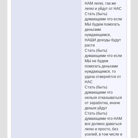
НАМ легко, так же
легко и уйдут от НАС
Стать (быть)
думающими что если
МЫ будем помогать
деньгами
нуждающимся,
НАШИ доходы будут
расти
Стать (быть)
думающими что если
МЫ не будем
помогать деньгами
нуждающимся, то
удача отвернётся от
НАС
Стать (быть)
думающими что
нельзя отказываться
от заработка, иначе
деньги уйдут
Стать (быть)
думающими что НАМ
все должно даваться
легко и просто, без
усилий, в том числе и