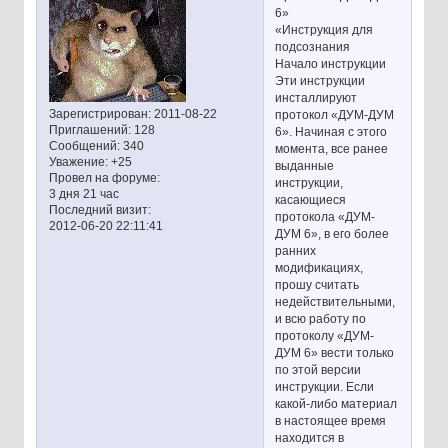
6»
«Инструкция для
подсознания
Начало инструкции
Эти инструкции
инсталлируют
Зарегистрирован
: 2011-08-22
протокол «ДУМ-ДУМ
Приглашений:
128
6». Начиная с этого
Сообщений:
340
момента, все ранее
Уважение:
+25
выданные
Провел на форуме:
инструкции,
3 дня 21 час
касающиеся
Последний визит:
протокола «ДУМ-
2012-06-20 22:11:41
ДУМ 6», в его более
ранних
модификациях,
прошу считать
недействительными,
и всю работу по
протоколу «ДУМ-
ДУМ 6» вести только
по этой версии
инструкции. Если
какой-либо материал
в настоящее время
находится в