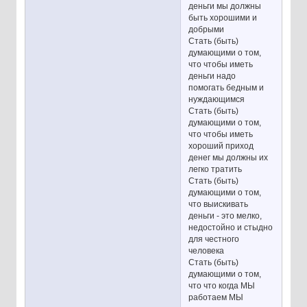
деньги мы должны
быть хорошими и
добрыми
Стать (быть)
думающими о том,
что чтобы иметь
деньги надо
помогать бедным и
нуждающимся
Стать (быть)
думающими о том,
что чтобы иметь
хороший приход
денег мы должны их
легко тратить
Стать (быть)
думающими о том,
что выискивать
деньги - это мелко,
недостойно и стыдно
для честного
человека
Стать (быть)
думающими о том,
что что когда МЫ
работаем МЫ