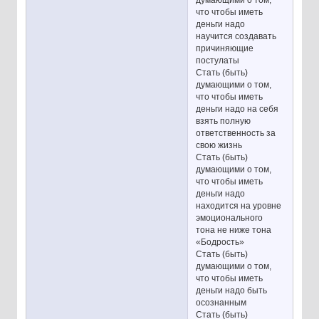
думающими о том,
что чтобы иметь
деньги надо
научится создавать
причиняющие
постулаты
Стать (быть)
думающими о том,
что чтобы иметь
деньги надо на себя
взять полную
ответственность за
свою жизнь
Стать (быть)
думающими о том,
что чтобы иметь
деньги надо
находится на уровне
эмоционального
тона не ниже тона
«Бодрость»
Стать (быть)
думающими о том,
что чтобы иметь
деньги надо быть
осознанным
Стать (быть)