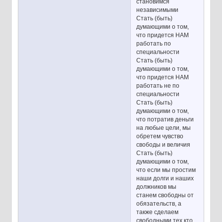
становимся
независимыми
Стать (быть)
думающими о том,
что придется НАМ
работать по
специальности
Стать (быть)
думающими о том,
что придется НАМ
работать не по
специальности
Стать (быть)
думающими о том,
что потратив деньги
на любые цели, мы
обретем чувство
свободы и величия
Стать (быть)
думающими о том,
что если мы простим
наши долги и наших
должников мы
станем свободны от
обязательств, а
также сделаем
свободными тех кто