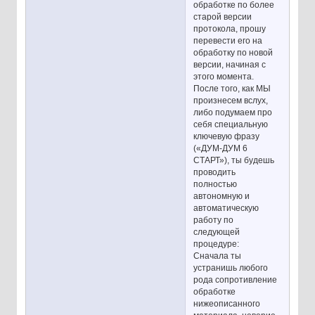
обработке по более
старой версии
протокола, прошу
перевести его на
обработку по новой
версии, начиная с
этого момента.
После того, как МЫ
произнесем вслух,
либо подумаем про
себя специальную
ключевую фразу
(«ДУМ-ДУМ 6
СТАРТ»), ты будешь
проводить
полностью
автономную и
автоматическую
работу по
следующей
процедуре:
Сначала ты
устранишь любого
рода сопротивление
обработке
нижеописанного