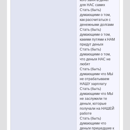
кого занять денег
для НАС самих
Стать (быть)
думающими о том,
как рассчитаться с
денежными долгами
Стать (быть)
думающими о том,
какими путями к НАМ
придут деньги
Стать (быть)
думающими о том,
что деньги НАС не
любят
Стать (быть)
думающими что МЫ
не отрабатываем
НАШУ зарплату
Стать (быть)
думающими что МЫ
не заслужили те
деньги, которые
получали на НАШЕЙ
работе
Стать (быть)
думающими что
деньги пришедшие к