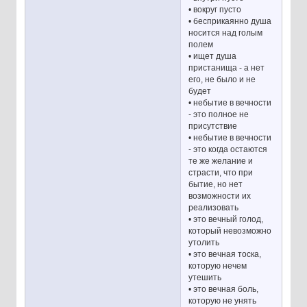
• вокруг пусто
• бесприкаянно душа
носится над голым
полем
• ищет душа
пристанища - а нет
его, не было и не
будет
• небытие в вечности
- это полное не
присутствие
• небытие в вечности
- это когда остаются
те же желание и
страсти, что при
бытие, но нет
возможности их
реализовать
• это вечный голод,
который невозможно
утолить
• это вечная тоска,
которую нечем
утешить
• это вечная боль,
которую не унять