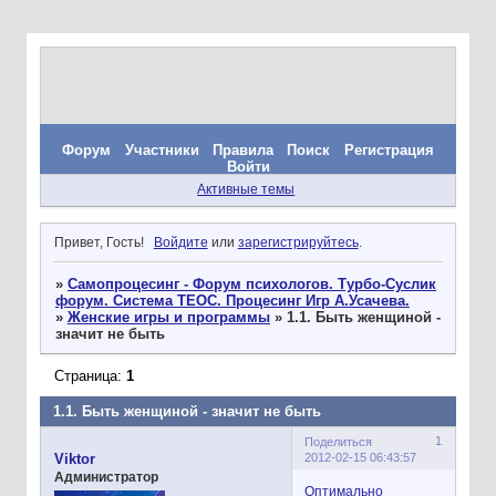
Форум
Участники
Правила
Поиск
Регистрация
Войти
Активные темы
Привет, Гость!
Войдите
или
зарегистрируйтесь
.
»
Самопроцесинг - Форум психологов. Турбо-Суслик
форум. Система ТЕОС. Процесинг Игр А.Усачева.
»
Женские игры и программы
»
1.1. Быть женщиной -
значит не быть
Страница:
1
1.1. Быть женщиной - значит не быть
1
Поделиться
2012-02-15 06:43:57
Viktor
Администратор
Оптимально