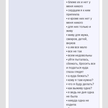
• ближе их и нет у
меня никого
• сердцем я к ним
припекла
• и кроме них нет у
меня никого
• для них только и
живу
• живу для мужа,
свекров, детей,
внуков
• а им все мало
• все не так
• всем недовольны
• уйти пыталась,
сбежать, бросить все
и податься куда
глаза глядят
• а куда бежать?
• кому я там нужна?
• что я буду делать?
• как выживу одна?
• я ведь ни дня одна
не была
• никуда одна не
ездила