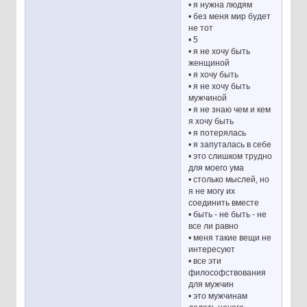
• я нужна людям
• без меня мир будет
не тот
• 5
• я не хочу быть
женщиной
• я хочу быть
• я не хочу быть
мужчиной
• я не знаю чем и кем
я хочу быть
• я потерялась
• я запуталась в себе
• это слишком трудно
для моего ума
• столько мыслей, но
я не могу их
соединить вместе
• быть - не быть - не
все ли равно
• меня такие вещи не
интересуют
• все эти
философствования
для мужчин
• это мужчинам