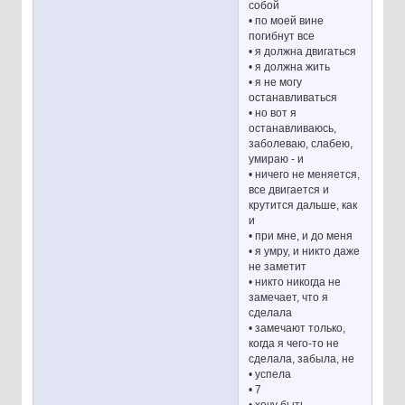
собой
• по моей вине
погибнут все
• я должна двигаться
• я должна жить
• я не могу
останавливаться
• но вот я
останавливаюсь,
заболеваю, слабею,
умираю - и
• ничего не меняется,
все двигается и
крутится дальше, как
и
• при мне, и до меня
• я умру, и никто даже
не заметит
• никто никогда не
замечает, что я
сделала
• замечают только,
когда я чего-то не
сделала, забыла, не
• успела
• 7