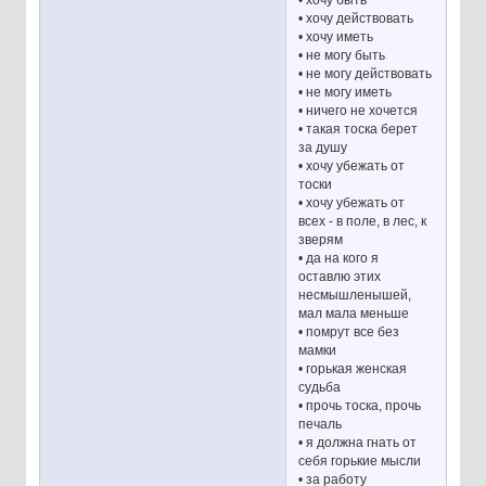
• хочу быть
• хочу действовать
• хочу иметь
• не могу быть
• не могу действовать
• не могу иметь
• ничего не хочется
• такая тоска берет
за душу
• хочу убежать от
тоски
• хочу убежать от
всех - в поле, в лес, к
зверям
• да на кого я
оставлю этих
несмышленышей,
мал мала меньше
• помрут все без
мамки
• горькая женская
судьба
• прочь тоска, прочь
печаль
• я должна гнать от
себя горькие мысли
• за работу