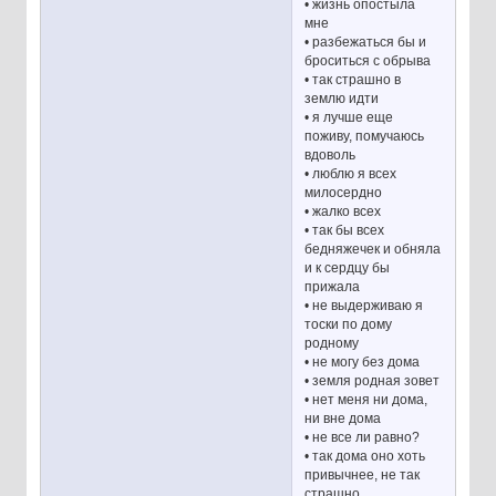
• жизнь опостыла
мне
• разбежаться бы и
броситься с обрыва
• так страшно в
землю идти
• я лучше еще
поживу, помучаюсь
вдоволь
• люблю я всех
милосердно
• жалко всех
• так бы всех
бедняжечек и обняла
и к сердцу бы
прижала
• не выдерживаю я
тоски по дому
родному
• не могу без дома
• земля родная зовет
• нет меня ни дома,
ни вне дома
• не все ли равно?
• так дома оно хоть
привычнее, не так
страшно