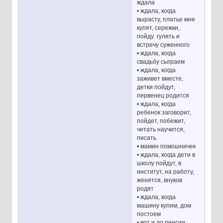
ждала
• ждала, когда
вырасту, платье мне
купят, сережки,
пойду гулять и
встречу суженного
• ждала, когда
свадьбу сыграем
• ждала, когда
заживет вместе,
детки пойдут,
первенец родится
• ждала, когда
ребенок заговорит,
пойдет, побежит,
читать научится,
писать
• мамин помошничек
• ждала, когда дети в
школу пойдут, в
институт, на работу,
женятся, внуков
родят
• ждала, когда
машину купим, дом
постоем
• вот и до пенсии