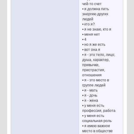
чей-то счет
• я должна пить
энергию других
людей
• кто я?
• я не знаю, кто я
• меня нет
• 4
• но я же есть
• вот она я
• я - это тело, лицо,
душа, характер,
привычки,
пристрастия,
отношения
• я - это место в
группе людей
• я - мать
• я - дочь
• я - жена
• у меня есть
профессия, работа
• у меня есть
социальная роль
• я имею важное
место в обществе