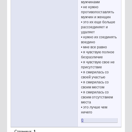
мужчинами
• не нужно
противопоставлять
мужчин и женщин
• это их еще больше
рассоединяет и
удаляет
• нужно их соединять
воедино
• мне все равно
• я чувствую полное
безразличие
• я чувствую свое не
присутствие
• я смирилась со
своей участью
• я смирилась со
своим местом
• я смирилась со
своим отсутствием
места
• это лучше чем
ничего
0
Страница:
1