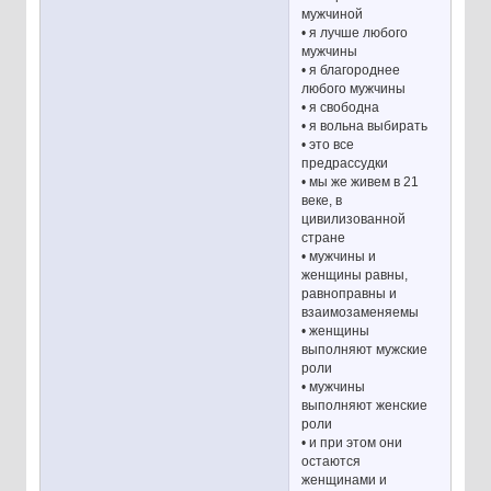
мужчиной
• я лучше любого
мужчины
• я благороднее
любого мужчины
• я свободна
• я вольна выбирать
• это все
предрассудки
• мы же живем в 21
веке, в
цивилизованной
стране
• мужчины и
женщины равны,
равноправны и
взаимозаменяемы
• женщины
выполняют мужские
роли
• мужчины
выполняют женские
роли
• и при этом они
остаются
женщинами и