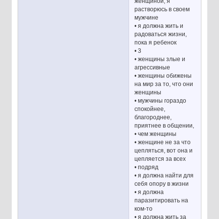
женщиной, я
растворюсь в своем
мужчине
• я должна жить и
радоваться жизни,
пока я ребенок
• 3
• женщины злые и
агрессивные
• женщины обижены
на мир за то, что они
женщины
• мужчины гораздо
спокойнее,
благороднее,
приятнее в общении,
• чем женщины
• женщине не за что
цепляться, вот она и
цепляется за всех
• подряд
• я должна найти для
себя опору в жизни
• я должна
паразитировать на
ком-то
• я должна жить за