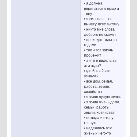
• я должна
впрягаться в ярмо и
тянут
• я сильная - все
вынесу, всех вытяну
• никто мне слова
доброго не скажет
• проходят годы за
годами
• так и вся жизнь
пробежит
• а что я видела за
эти годы?
• где была? что
узнала?
• все дом, семья,
работа, земля,
хозяйство
• я жила чужую жизнь
• я жила жизнь дома,
семьи, работы,
земли, хозяйства
• некогда и в гору
глянуть
• надеялась всю
жизнь и чего-то