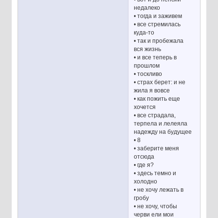
недалеко
• тогда и заживем
• все стремилась
куда-то
• так и пробежала
вся жизнь
• и все теперь в
прошлом
• тоскливо
• страх берет: и не
жила я вовсе
• как пожить еще
хочется
• все страдала,
терпела и лелеяла
надежду на будущее
• 8
• заберите меня
отсюда
• где я?
• здесь темно и
холодно
• не хочу лежать в
гробу
• не хочу, чтобы
черви ели мои