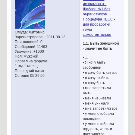
использовать
Шаблон №1 без
обработчиков
Процедура ТЕОС -
для проработки
темы
Откуда:
Житомир
самостоятельно
Зарегистрирован
: 2011-08-13
Приглашений:
0
1.1. Быть женщиной
Сообщений:
11463
- значит не быть
Уважение:
+1600
Пол:
Мужской
• 1.
Провел на форуме:
• Я хочу быть
1 год 1 месяц
свободной
Последний визит:
• я хочу быть как все
Сегодня 05:29:50
• я хочу любить
• я хочу быть
• мне запретили
быть
• меня избивали
• меня унижали
• мне запретили все
• у меня отобрали
последнее
• у меня отобрали
гордость, честь и
достоинство