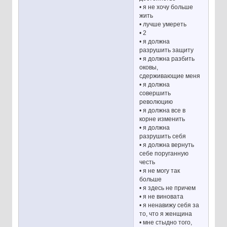
• я не хочу больше
жить
• лучше умереть
• 2
• я должна
разрушить защиту
• я должна разбить
оковы,
сдерживающие меня
• я должна
совершить
революцию
• я должна все в
корне изменить
• я должна
разрушить себя
• я должна вернуть
себе поруганную
честь
• я не могу так
больше
• я здесь не причем
• я не виновата
• я ненавижу себя за
то, что я женщина
• мне стыдно того,