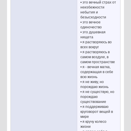
• это вечный страх от
неизбежности
небытия и
безысходности
• это вечное
одиночество
• это душевная
нищета
• я растворяюсь во
всех вокруг
• я растворяюсь в
самом воздухе, в
самом пространстве
• я - вечная матка,
содержащая в себе
всю жизнь
• я не живу, но
порождаю жизнь
• я не существую, но
порождаю
существование
• я поддерживаю
круговорот вещей в
мире
• я кручу колесо
жизни