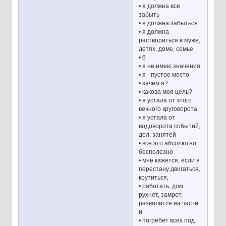
• я должна все
забыть
• я должна забыться
• я должна
раствориться в муже,
детях, доме, семье
• 6
• я не имею значения
• я - пустое место
• зачем я?
• какова моя цель?
• я устала от этого
вечного круговорота
• я устала от
водоворота событий,
дел, занятей
• все это абсолютно
бесполезно
• мне кажется, если я
перестану двигаться,
крутиться,
• работать, дом
рухнет, замрет,
развалится на части
и
• погребет всех под