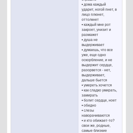
• дома каждый
ударит, ногой пнет, в
лицо плюнет,
оттолкнет
• каждый мне рот
закроет, унизит и
размажет
• душа не
выдерживает
• думаешь, что все
уже, еще одно
оскорбление, и не
выдержит сердце,
разорвется - нет,
выдерживает,
дальше бьется
• умереть хочется
• как сладко умирать,
замирать
• болит сердце, ноет
• обидно
• слезы
наворачиваются
• и кто обижает-то?
свои же, родные,
самые близкие