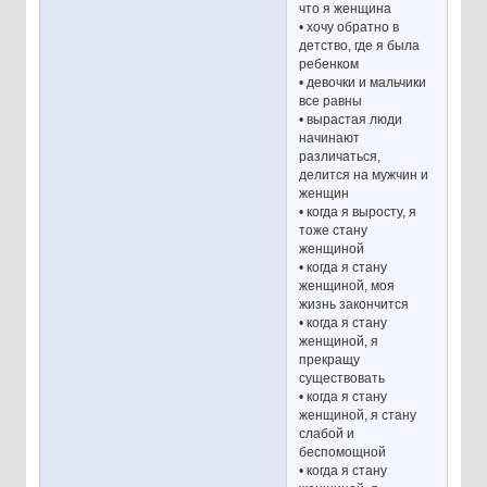
что я женщина
• хочу обратно в
детство, где я была
ребенком
• девочки и мальчики
все равны
• вырастая люди
начинают
различаться,
делится на мужчин и
женщин
• когда я выросту, я
тоже стану
женщиной
• когда я стану
женщиной, моя
жизнь закончится
• когда я стану
женщиной, я
прекращу
существовать
• когда я стану
женщиной, я стану
слабой и
беспомощной
• когда я стану