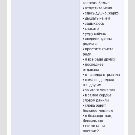
косточки белые
• отпустите меня
• здесь душно, жарко
• дышать нечем
• задыхаюсь
• спасите
• умру сейчас
• людочки, где вы
родимые
• простите христа
ради
• я все ради других
• последнее
отдавала
• от сердца отрывала
• сама не доедала -
все другим
• за что ж меня так
• в самое сердце
словом ранили
• слова ранит
больнее, чем нож
• я беззащитная,
бессильная
• кто за меня
постоит?