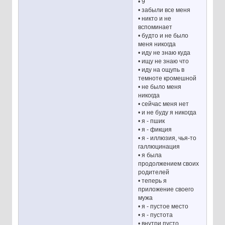
• 9
• забыли все меня
• никто и не
вспоминает
• будто и не было
меня никогда
• иду не знаю куда
• ищу не знаю что
• иду на ощупь в
темноте кромешной
• не было меня
никогда
• сейчас меня нет
• и не буду я никогда
• я - пшик
• я - фикция
• я - иллюзия, чья-то
галлюцинация
• я была
продолжением своих
родителей
• теперь я
приложение своего
мужа
• я - пустое место
• я - пустота
• внутри пусто