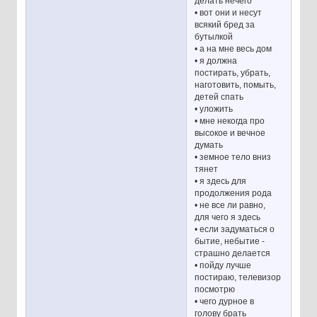
делать нечего
• вот они и несут
всякий бред за
бутылкой
• а на мне весь дом
• я должна
постирать, убрать,
наготовить, помыть,
детей спать
• уложить
• мне некогда про
высокое и вечное
думать
• земное тело вниз
тянет
• я здесь для
продолжения рода
• не все ли равно,
для чего я здесь
• если задуматься о
бытие, небытие -
страшно делается
• пойду лучше
постираю, телевизор
посмотрю
• чего дурное в
голову брать