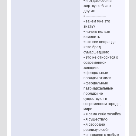
• я отдаю себя в
жертву во благо
других
• -----------------
• зачем мне это
знать?
• ничего нельзя
изменить
• это все неправда
• это бред
сумасшедшего
• это не относится к
современной
женщине
• феодальные
порядки отжили
• феодальные
патриархальные
порядки не
существуют в
современном городе,
мире
• я сама себе хозяйка
• я существую
• я свободно
реализую себя
• я наравне с любым