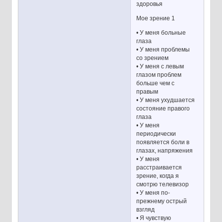
здоровья
Мое зрение 1
• У меня больные
глаза
• У меня проблемы
со зрением
• У меня с левым
глазом проблем
больше чем с
правым
• У меня ухудшается
состояние правого
глаза
• У меня
периодически
появляется боли в
глазах, напряжения
• У меня
расстраивается
зрение, когда я
смотрю телевизор
• У меня по-
прежнему острый
взгляд
• Я чувствую