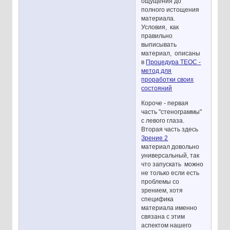
ощущения до
полного истощения
материала.
Условия, как
правильно
выписывать
материал, описаны
в
Процедура ТЕОС -
метод для
проработки своих
состояний
Короче - первая
часть "стенограммы"
с левого глаза.
Вторая часть здесь
Зрение 2
материал довольно
универсальный, так
что запускать можно
не только если есть
проблемы со
зрением, хотя
специфика
материала именно
связана с этим
аспектом нашего