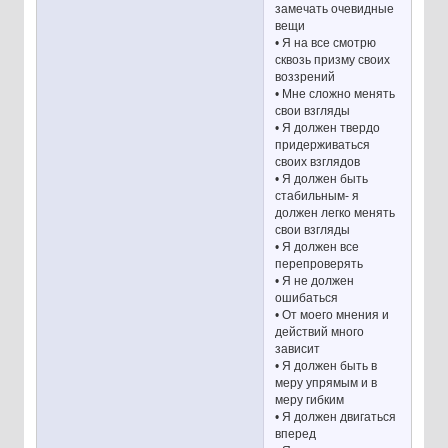
замечать очевидные
вещи
• Я на все смотрю
сквозь призму своих
воззрений
• Мне сложно менять
свои взгляды
• Я должен твердо
придерживаться
своих взглядов
• Я должен быть
стабильным- я
должен легко менять
свои взгляды
• Я должен все
перепроверять
• Я не должен
ошибаться
• От моего мнения и
действий много
зависит
• Я должен быть в
меру упрямым и в
меру гибким
• Я должен двигаться
вперед