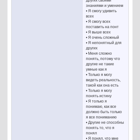
других своими
знаниями и умением
• Я смогу удивить
всех
• Я смогу всех
поставить на понт
• Я выше всех
• Я очень сложный
• Я непонятный для
других
• Меня сложно
понять, потому что
другие не такие
умные как я
• Только я могу
видеть реальность,
такой как она есть
• Только я могу
понять истину
• Я только я
понимаю, как все
должно быть только
я все пониманию
• Другие не способны
понять то, что я
понял
• Я понял, что мне