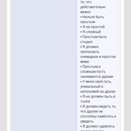
то, что
действительно
важно
• Нельзя быть
простым
• Я не простой
• Я сложный
• Простым быть
стыдно
• Я должен
пропускать
очевидное и простое
мимо
• Простым и
сложным пусть
занимаются дураки
• У меня свой путь,
уникальный и
непохожий на других
• Я не должен быть в
толпе
• Я должен видеть то,
что другие не
способны заметить и
увидеть
• Я должен удивлять