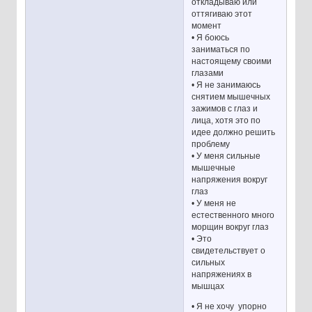
откладываю или
оттягиваю этот
момент
• Я боюсь
заниматься по
настоящему своими
глазами
• Я не занимаюсь
снятием мышечных
зажимов с глаз и
лица, хотя это по
идее должно решить
проблему
• У меня сильные
мышечные
напряжения вокруг
глаз
• У меня не
естественного много
морщин вокруг глаз
• Это
свидетельствует о
сильных
напряжениях в
мышцах
• Я не хочу упорно