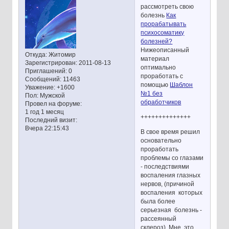
рассмотреть свою
болезнь
Как
прорабатывать
психосоматику
болезней?
Нижеописанный
Откуда:
Житомир
материал
Зарегистрирован
: 2011-08-13
оптимально
Приглашений:
0
проработать с
Сообщений:
11463
помощью
Шаблон
Уважение:
+1600
№1 без
Пол:
Мужской
обработчиков
Провел на форуме:
1 год 1 месяц
++++++++++++++
Последний визит:
Вчера 22:15:43
В свое время решил
основательно
проработать
проблемы со глазами
- последствиями
воспаления глазных
нервов, (причиной
воспаления которых
была более
серьезная болезнь -
рассеянный
склероз). Мне это