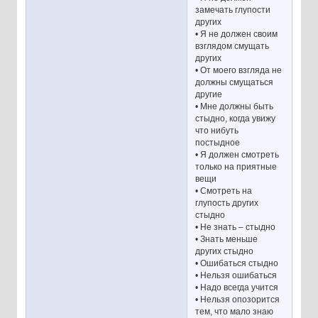
замечать глупости
других
• Я не должен своим
взглядом смущать
других
• От моего взгляда не
должны смущаться
другие
• Мне должны быть
стыдно, когда увижу
что нибуть
постыдное
• Я должен смотреть
только на приятные
вещи
• Смотреть на
глупость других
стыдно
• Не знать – стыдно
• Знать меньше
других стыдно
• Ошибаться стыдно
• Нельзя ошибаться
• Надо всегда учится
• Нельзя опозорится
тем, что мало знаю