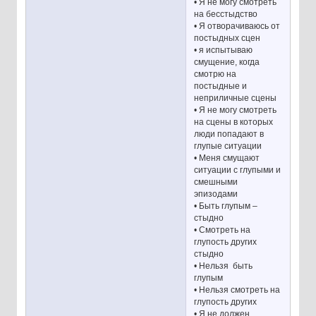
• Я не могу смотреть
на бесстыдство
• Я отворачиваюсь от
постыдных сцен
• я испытываю
смущение, когда
смотрю на
постыдные и
неприличные сцены
• Я не могу смотреть
на сцены в которых
люди попадают в
глупые ситуации
• Меня смущают
ситуации с глупыми и
смешными
эпизодами
• Быть глупым –
стыдно
• Смотреть на
глупость других
стыдно
• Нельзя быть
глупым
• Нельзя смотреть на
глупость других
• Я не должен