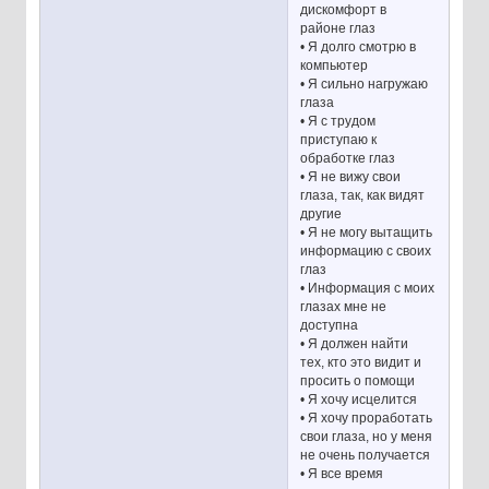
дискомфорт в
районе глаз
• Я долго смотрю в
компьютер
• Я сильно нагружаю
глаза
• Я с трудом
приступаю к
обработке глаз
• Я не вижу свои
глаза, так, как видят
другие
• Я не могу вытащить
информацию с своих
глаз
• Информация с моих
глазах мне не
доступна
• Я должен найти
тех, кто это видит и
просить о помощи
• Я хочу исцелится
• Я хочу проработать
свои глаза, но у меня
не очень получается
• Я все время