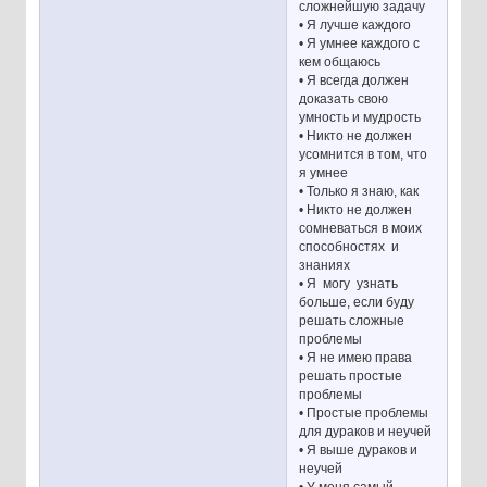
сложнейшую задачу
• Я лучше каждого
• Я умнее каждого с
кем общаюсь
• Я всегда должен
доказать свою
умность и мудрость
• Никто не должен
усомнится в том, что
я умнее
• Только я знаю, как
• Никто не должен
сомневаться в моих
способностях и
знаниях
• Я могу узнать
больше, если буду
решать сложные
проблемы
• Я не имею права
решать простые
проблемы
• Простые проблемы
для дураков и неучей
• Я выше дураков и
неучей
• У меня самый