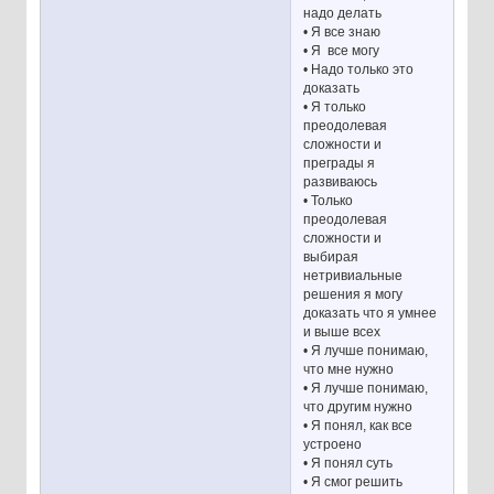
надо делать
• Я все знаю
• Я все могу
• Надо только это
доказать
• Я только
преодолевая
сложности и
преграды я
развиваюсь
• Только
преодолевая
сложности и
выбирая
нетривиальные
решения я могу
доказать что я умнее
и выше всех
• Я лучше понимаю,
что мне нужно
• Я лучше понимаю,
что другим нужно
• Я понял, как все
устроено
• Я понял суть
• Я смог решить