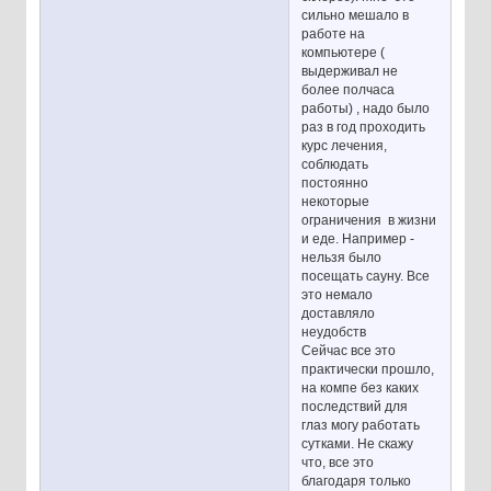
сильно мешало в
работе на
компьютере (
выдерживал не
более полчаса
работы) , надо было
раз в год проходить
курс лечения,
соблюдать
постоянно
некоторые
ограничения в жизни
и еде. Например -
нельзя было
посещать сауну. Все
это немало
доставляло
неудобств
Сейчас все это
практически прошло,
на компе без каких
последствий для
глаз могу работать
сутками. Не скажу
что, все это
благодаря только