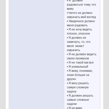
• Я должен
радоваться тому, что
вижу
• Ничто не должно
омрачать мой взгляд
• Увиденное должно
меня радовать
• Я не хочу видеть
плохое, опасное
• Я должен не
замечать, то, что
меня может
омрачить
• Я не должен видеть
своих промахов
• Я не такой как все
• Я уникальный
• Я вижу, понимаю,
знаю больше за
других
• Я могу решить
самую сложную
задачу
• Я должен решать
самые сложные
задачи
• Я не вижу