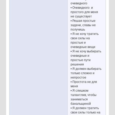
очевидного
• Очевидного и
простого для меня
не существует
• Решая простые
задачи, славы не
получишь
• Я не хочу тратить
свои силы на
простые и
очевидные вещи
• Я не хочу выбирать
очевидные и
простые пути
решения
• Я должен выбирать
только сложно и
непростое
• Простота не для
меня
• Я слишком
талантлив, чтобы
заниматься
банальщиной
• Я должен тратить
свои силы только на