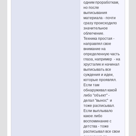
одним проработкам,
но после
выписывания
материала - почти
сразу происходило
значительное
облегчение.
Техника простая -
направлял свое
внимание на
определенную часть
глаза, например - на
хрусталик и начинал
выписывать все
суждения и идеи,
которые проявлял.
Если там
обнаруживал какой
либо "объект" -
делал "вынос" и
тоже расписывал.
Если выплывало
какое либо
воспоминание с
детства - тоже
расписывал все свои