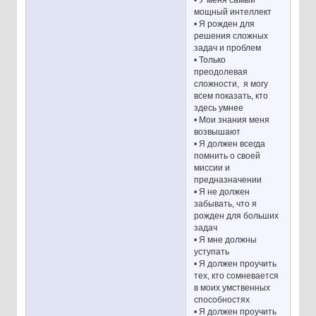
мощный интеллект
• Я рожден для
решения сложных
задач и проблем
• Только
преодолевая
сложности, я могу
всем показать, кто
здесь умнее
• Мои знания меня
возвышают
• Я должен всегда
помнить о своей
миссии и
предназначении
• Я не должен
забывать, что я
рожден для больших
задач
• Я мне должны
уступать
• Я должен проучить
тех, кто сомневается
в моих умственных
способностях
• Я должен проучить