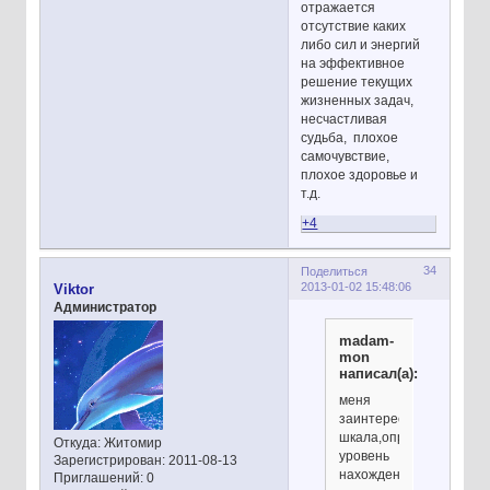
отражается
отсутствие каких
либо сил и энергий
на эффективное
решение текущих
жизненных задач,
несчастливая
судьба, плохое
самочувствие,
плохое здоровье и
т.д.
+4
34
Поделиться
2013-01-02 15:48:06
Viktor
Администратор
madam-
mon
написал(а):
меня
заинтересовала
шкала,определяющая
Откуда:
Житомир
уровень
Зарегистрирован
: 2011-08-13
нахождения
Приглашений:
0