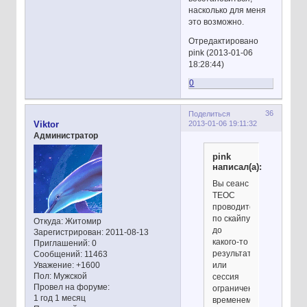
насколько для меня
это возможно.
Отредактировано
pink (2013-01-06
18:28:44)
0
36
Поделиться
2013-01-06 19:11:32
Viktor
Администратор
pink
написал(а):
Вы сеанс
ТЕОС
проводите
по скайпу
Откуда:
Житомир
до
Зарегистрирован
: 2011-08-13
какого-то
Приглашений:
0
результата
Сообщений:
11463
Уважение:
+1600
или
Пол:
Мужской
сессия
Провел на форуме:
ограничена
1 год 1 месяц
временем?