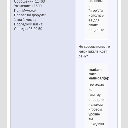
человека
Сообщений:
11463
в
Уважение:
+1600
"игре".Ты
Пол:
Мужской
Провел на форуме:
используешь
1 год 1 месяц
её для
Последний визит:
своих
Сегодня 05:29:50
пациентов?
Не совсем понял, о
какой шкале идет
речь?
madam-
mon
написал(а):
Возможно
ли
самому
определить
на каком
игровом
уровне
ты
находишься?