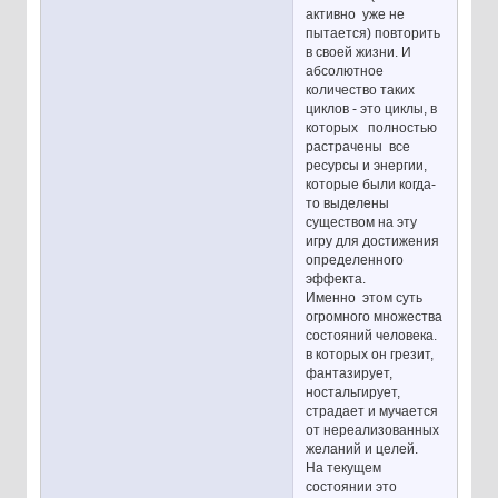
активно уже не
пытается) повторить
в своей жизни. И
абсолютное
количество таких
циклов - это циклы, в
которых полностью
растрачены все
ресурсы и энергии,
которые были когда-
то выделены
существом на эту
игру для достижения
определенного
эффекта.
Именно этом суть
огромного множества
состояний человека.
в которых он грезит,
фантазирует,
ностальгирует,
страдает и мучается
от нереализованных
желаний и целей.
На текущем
состоянии это