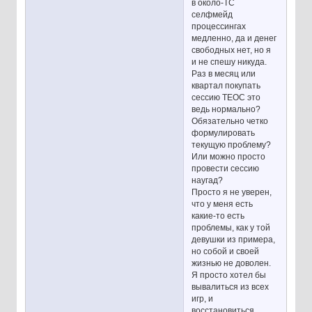
в около-ТС
селфмейд
процессингах
медленно, да и денег
свободных нет, но я
и не спешу никуда.
Раз в месяц или
квартал покупать
сессию ТЕОС это
ведь нормально?
Обязательно четко
формулировать
текущую проблему?
Или можно просто
провести сессию
наугад?
Просто я не уверен,
что у меня есть
какие-то есть
проблемы, как у той
девушки из примера,
но собой и своей
жизнью не доволен.
Я просто хотел бы
вывалиться из всех
игр, и
восстановиться,