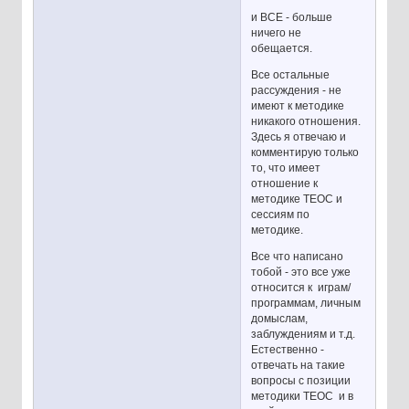
и ВСЕ - больше
ничего не
обещается.
Все остальные
рассуждения - не
имеют к методике
никакого отношения.
Здесь я отвечаю и
комментирую только
то, что имеет
отношение к
методике ТЕОС и
сессиям по
методике.
Все что написано
тобой - это все уже
относится к играм/
программам, личным
домыслам,
заблуждениям и т.д.
Естественно -
отвечать на такие
вопросы с позиции
методики ТЕОС и в