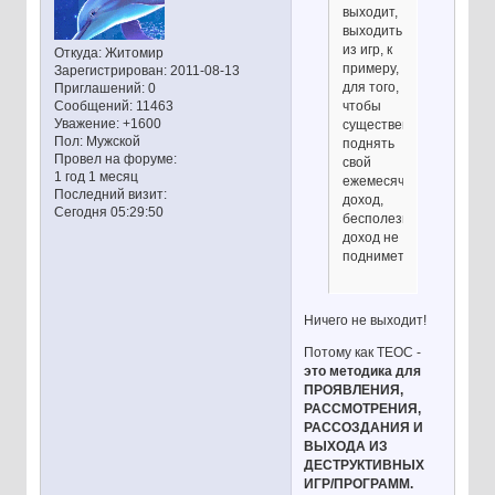
выходит,
выходить
из игр, к
Откуда:
Житомир
примеру,
Зарегистрирован
: 2011-08-13
для того,
Приглашений:
0
чтобы
Сообщений:
11463
Уважение:
+1600
существенно
Пол:
Мужской
поднять
Провел на форуме:
свой
1 год 1 месяц
ежемесячный
Последний визит:
доход,
Сегодня 05:29:50
бесполезно,
доход не
поднимется?
Ничего не выходит!
Потому как ТЕОС -
это методика для
ПРОЯВЛЕНИЯ,
РАССМОТРЕНИЯ,
РАССОЗДАНИЯ И
ВЫХОДА ИЗ
ДЕСТРУКТИВНЫХ
ИГР/ПРОГРАММ.