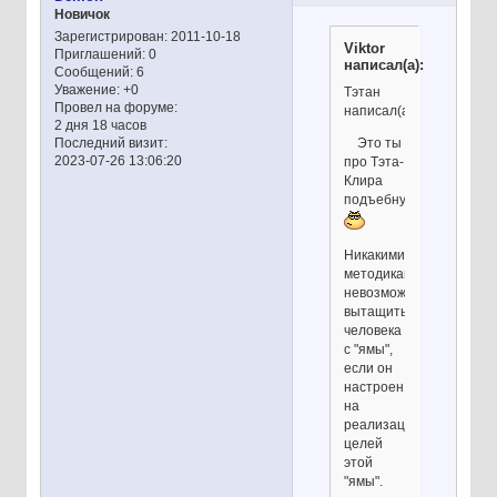
Новичок
Зарегистрирован
: 2011-10-18
Viktor
Приглашений:
0
написал(а):
Сообщений:
6
Уважение:
+0
Тэтан
Провел на форуме:
написал(а):
2 дня 18 часов
Это ты
Последний визит:
2023-07-26 13:06:20
про Тэта-
Клира
подъебнул?
Никакими
методиками
невозможно
вытащить
человека
с "ямы",
если он
настроен
на
реализацию
целей
этой
"ямы".