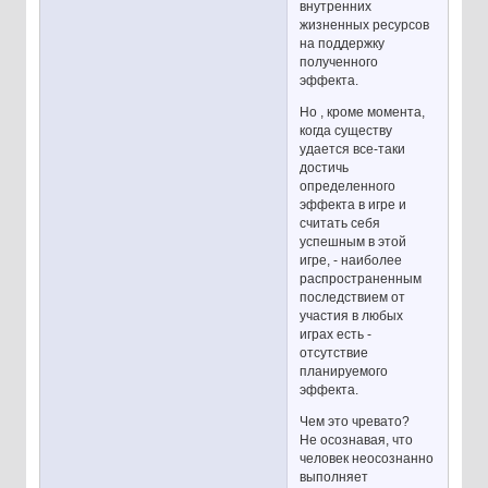
внутренних
жизненных ресурсов
на поддержку
полученного
эффекта.
Но , кроме момента,
когда существу
удается все-таки
достичь
определенного
эффекта в игре и
считать себя
успешным в этой
игре, - наиболее
распространенным
последствием от
участия в любых
играх есть -
отсутствие
планируемого
эффекта.
Чем это чревато?
Не осознавая, что
человек неосознанно
выполняет