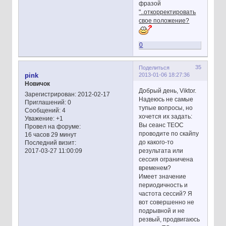
фразой
"..откорректировать
свое положение?
0
35
Поделиться
2013-01-06 18:27:36
pink
Новичок
Добрый день, Viktor.
Зарегистрирован
: 2012-02-17
Надеюсь не самые
Приглашений:
0
тупые вопросы, но
Сообщений:
4
хочется их задать:
Уважение:
+1
Вы сеанс ТЕОС
Провел на форуме:
проводите по скайпу
16 часов 29 минут
до какого-то
Последний визит:
результата или
2017-03-27 11:00:09
сессия ограничена
временем?
Имеет значение
периодичность и
частота сессий? Я
вот совершенно не
подрывной и не
резвый, продвигаюсь