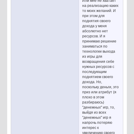
Или мне не хватает
на реализацию каких
то моих желаний. И
при этом для
поднятия своего
дохода у меня
абсолютно нет
ресурсов. И я
принимаю решение
заниматься по
технологии выхода
из игры для
возвращения себе
нужных ресурсов с
последующим
поднятием своего
дохода. Но,
поскольку деньги, это
приз или атрибут (я
плохо в этом
разбираюсь)
"денежных" игр, то,
выйдя из всех
"денежных" игр я
напрочь потеряю
интерес к
увеличению своего