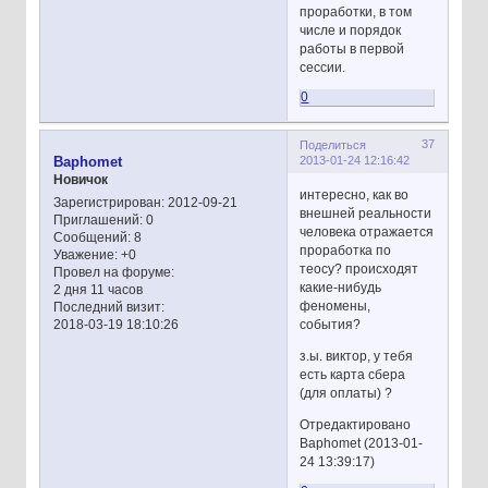
проработки, в том
числе и порядок
работы в первой
сессии.
0
37
Поделиться
2013-01-24 12:16:42
Baphomet
Новичок
интересно, как во
Зарегистрирован
: 2012-09-21
внешней реальности
Приглашений:
0
человека отражается
Сообщений:
8
проработка по
Уважение:
+0
теосу? происходят
Провел на форуме:
какие-нибудь
2 дня 11 часов
феномены,
Последний визит:
события?
2018-03-19 18:10:26
з.ы. виктор, у тебя
есть карта сбера
(для оплаты) ?
Отредактировано
Baphomet (2013-01-
24 13:39:17)