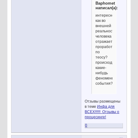
Baphomet
написал(а):
интересно,
как во
внешней
реальности
человека
отражается
проработка
по
теосу?
происходят
какие-
нибудь
феномены,
события?
Отзывы размещены
в теме
Инфа для
ВСЕХ!!!!!! Отзывы о
процесинге!
0