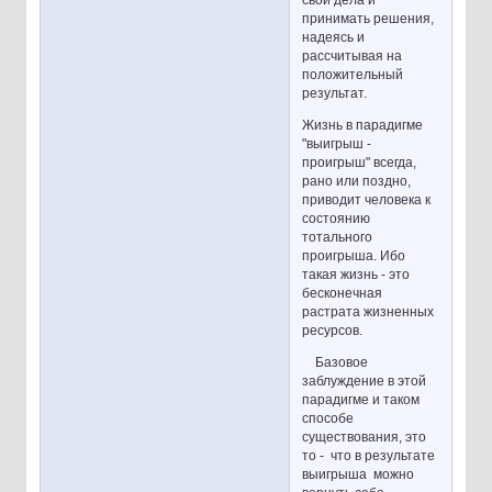
принимать решения,
надеясь и
рассчитывая на
положительный
результат.
Жизнь в парадигме
"выигрыш -
проигрыш" всегда,
рано или поздно,
приводит человека к
состоянию
тотального
проигрыша. Ибо
такая жизнь - это
бесконечная
растрата жизненных
ресурсов.
Базовое
заблуждение в этой
парадигме и таком
способе
существования, это
то - что в результате
выигрыша можно