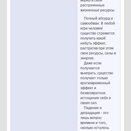
вернуть себе
растраченные
жизненные ресурсы.
Полный абсурд и
самообман. В любой
игре человек/
существо стремится
получить какой
нибуть эффект,
растратив при этом
свои ресурсы, силы и
энергии.
Даже если
получается
выиграть, существо
получает только
кратковременный
эффект и
безвозвратное
истощение себя и
своих сил.
Падение и
деградация - это
лишь вопрос
времени и того,
сколько осталось