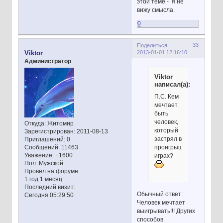
этой теме - я не
вижу смысла.
0
33
Поделиться
2013-01-01 12:16:10
Viktor
Администратор
Viktor
написал(а):
П.С. Кем
мечтает
быть
человек,
Откуда:
Житомир
который
Зарегистрирован
: 2011-08-13
застрял в
Приглашений:
0
проигрышных
Сообщений:
11463
Уважение:
+1600
играх?
Пол:
Мужской
Провел на форуме:
1 год 1 месяц
Последний визит:
Обычный ответ:
Сегодня 05:29:50
Человек мечтает
выигрывать!!! Других
способов