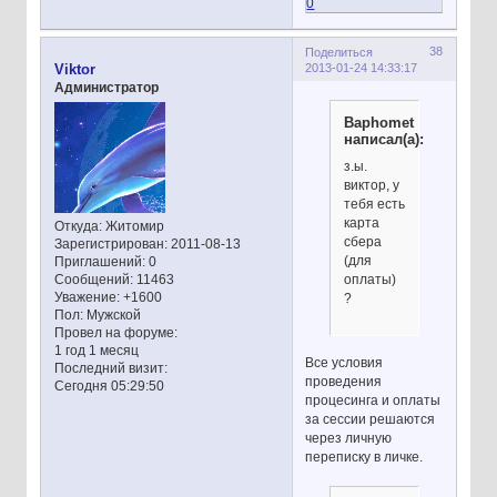
0
38
Поделиться
2013-01-24 14:33:17
Viktor
Администратор
Baphomet
написал(а):
з.ы.
виктор, у
тебя есть
карта
Откуда:
Житомир
сбера
Зарегистрирован
: 2011-08-13
(для
Приглашений:
0
оплаты)
Сообщений:
11463
Уважение:
+1600
?
Пол:
Мужской
Провел на форуме:
1 год 1 месяц
Все условия
Последний визит:
проведения
Сегодня 05:29:50
процесинга и оплаты
за сессии решаются
через личную
переписку в личке.