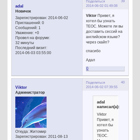
39
Поделиться
2014-06-02 01:49:08
adal
Новичок
Viktor
Привет, я
Зарегистрирован
: 2014-06-02
хотел бы узнать
Приглашений:
0
ТЕОС. Можете ли вы
Сообщений:
1
доставить сессий на
Уважение:
+0
английском языке?
Провел на форуме:
через скайп?
32 минуты
Последний визит:
спасибо
2014-06-03 03:55:00
Адал
0
40
Поделиться
2014-06-02 07:39:55
Viktor
Администратор
adal
написал(а):
Viktor
Привет, я
хотел бы
узнать
Откуда:
Житомир
ТЕОС.
Зарегистрирован
: 2011-08-13