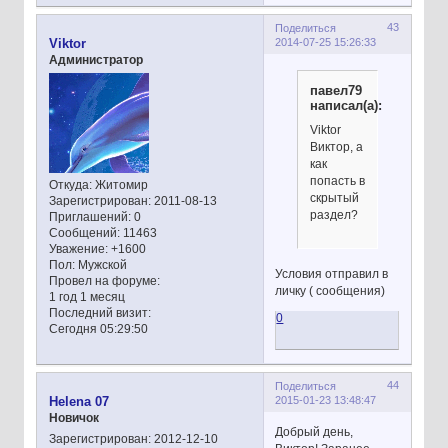
43
Поделиться
2014-07-25 15:26:33
Viktor
Администратор
павел79
написал(а):
Viktor
Виктор, а
как
попасть в
Откуда:
Житомир
скрытый
Зарегистрирован
: 2011-08-13
раздел?
Приглашений:
0
Сообщений:
11463
Уважение:
+1600
Пол:
Мужской
Условия отправил в
Провел на форуме:
личку ( сообщения)
1 год 1 месяц
Последний визит:
0
Сегодня 05:29:50
44
Поделиться
2015-01-23 13:48:47
Helena 07
Новичок
Добрый день,
Зарегистрирован
: 2012-12-10