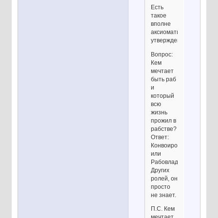
Есть
такое
вполне
аксиоматическое
утверждение:
Вопрос:
Кем
мечтает
быть раб
и
который
всю
жизнь
прожил в
рабстве?
Ответ:
Конвоиром
или
Рабовладельцем.
Других
ролей, он
просто
не знает.
П.С. Кем
мечтает