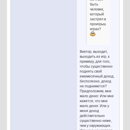
быть
человек,
который
застрял в
проигрышных
играх?
Виктор, выходит,
выходить из игр, к
примеру, для того,
чтобы существенно
поднять свой
ежемесячный доход,
бесполезно, доход
не поднимется?
Предположим, мне
мало денег. Или мне
кажется, что мне
мало денег. Или у
меня доход
действительно
существенно ниже,
чем у окружающих.