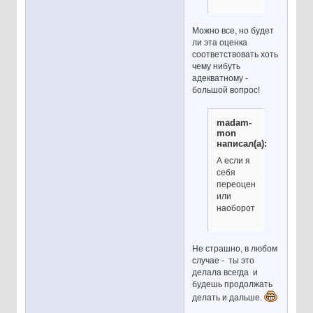
Можно все, но будет
ли эта оценка
соответствовать хоть
чему нибуть
адекватному -
большой вопрос!
madam-
mon
написал(а):
А если я
себя
переоцениваю
или
наоборот?
Не страшно, в любом
случае - ты это
делала всегда и
будешь продолжать
делать и дальше.