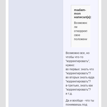
madam-
mon
написал(а):
Возможно
ли
откорректировать
свое
положение?
Возможно все, но
чтобы что-то
"корректировать",
нужно:
во первых: знать что
"корректировать"?
во вторых знать куда
"корректировать"?
в-третьих, знать как
"корректировать"?
и т.д.
Да и вообще - что ты
понимаешь под