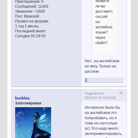
Можете
Приглашений:
0
ли вы
Сообщений:
11463
Уважение:
+1600
доставить
Пол:
Мужской
сессий
Провел на форуме:
на
1 год 1 месяц
английском
Последний визит:
языке?
Сегодня 05:29:50
через
скайп?
Нет, на английском
не могу. Только на
русском.
0
41
Поделиться
2014-07-14 14:53:01
burbles
Заблокирован
Интересно было бы
на английском это
попробовать, но я
тоже не настолько
ас) Это надо много
экспериментировать,