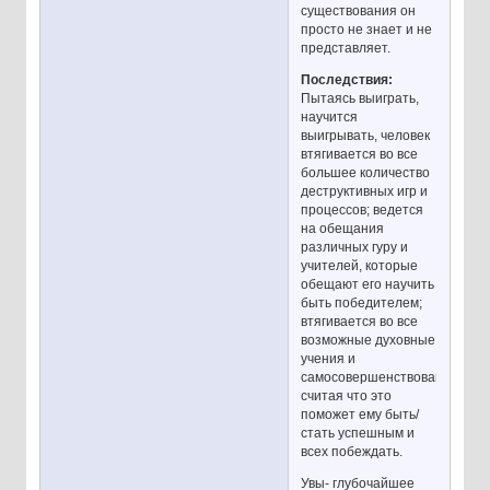
существования он
просто не знает и не
представляет.
Последствия:
Пытаясь выиграть,
научится
выигрывать, человек
втягивается во все
большее количество
деструктивных игр и
процессов; ведется
на обещания
различных гуру и
учителей, которые
обещают его научить
быть победителем;
втягивается во все
возможные духовные
учения и
самосовершенствования,
считая что это
поможет ему быть/
стать успешным и
всех побеждать.
Увы- глубочайшее