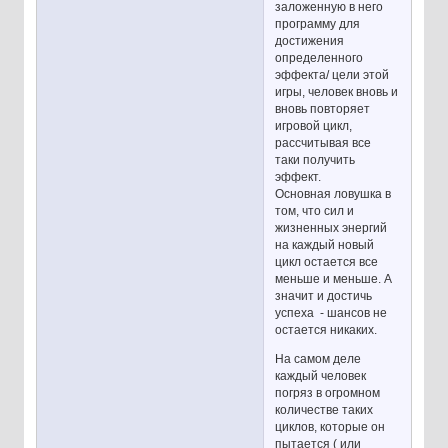
заложенную в него
программу для
достижения
определенного
эффекта/ цели этой
игры, человек вновь и
вновь повторяет
игровой цикл,
рассчитывая все
таки получить
эффект.
Основная ловушка в
том, что сил и
жизненных энергий
на каждый новый
цикл остается все
меньше и меньше. А
значит и достичь
успеха - шансов не
остается никаких.
На самом деле
каждый человек
погряз в огромном
количестве таких
циклов, которые он
пытается ( или