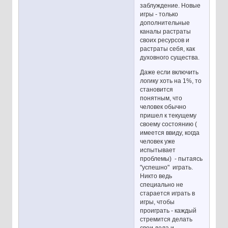
заблуждение. Новые
игры - только
дополнительные
каналы растраты
своих ресурсов и
растраты себя, как
духовного существа.
Даже если включить
логику хоть на 1%, то
становится
понятным, что
человек обычно
пришел к текущему
своему состоянию (
имеется ввиду, когда
человек уже
испытывает
проблемы) - пытаясь
"успешно" играть.
Никто ведь
специально не
старается играть в
игры, чтобы
проиграть - каждый
стремится делать
свои дела и