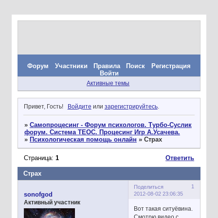
Форум
Участники
Правила
Поиск
Регистрация
Войти
Активные темы
Привет, Гость!
Войдите
или
зарегистрируйтесь
.
»
Самопроцесинг - Форум психологов. Турбо-Суслик
форум. Система ТЕОС. Процесинг Игр А.Усачева.
»
Психологическая помощь онлайн
»
Страх
Страница:
1
Ответить
Страх
1
Поделиться
2012-08-02 23:06:35
sonofgod
Активный участник
Вот такая ситуёвина.
Смотрю видео с