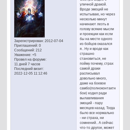
уличной дракой.
Вроде эмоций не
испытываю, но через
несколько минут
начинают лезть в
голову всякие мысли
и проекции как если
бы на месте одного
Зарегистрирован
: 2012-07-04
из бойцов оказался
Приглашений:
0
я.. Ну и вроде как
Сообщений:
212
страшно
Уважение:
+5
становиться, не
Провел на форуме:
пойму почему, страх
11 дней 7 часов
самой драки
Последний визит:
расписывал
2022-12-05 11:12:46
довольно много,
даже на боевое
самбо(полноконтактные
бои) ходил ради
вылавливания
эмоций - пару
месяцев назад. Тогда
было все нормально
- ни страха, ни
сомнений.. А сейчас
что-то другое, может