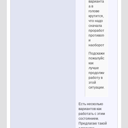
варианта,
а в
голове
крутится,
что надо
сначала
проработать
противоположное,
и
наоборот.
Подскажите,
пожалуйста,
как
лучше
продолжить
работу в
этой
ситуации.
Есть несколько
вариантов как
работать с этим
состоянием.
Предлагаю такой