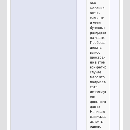
оба
желания
очень
сильные
и меня
буквально
раздирает
на части.
Пробовала
делать
вынос
пространства,
но в этом
конкретном
случае
мало что
получается,
хотя
использую
его
достаточно
давно.
Начинаю
выписывать
аспекты
одного