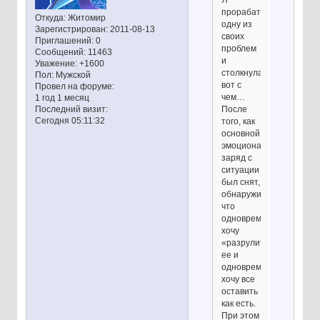
прорабатывала
Откуда:
Житомир
одну из
Зарегистрирован
: 2011-08-13
своих
Приглашений:
0
проблем
Сообщений:
11463
и
Уважение:
+1600
столкнулась
Пол:
Мужской
вот с
Провел на форуме:
чем…
1 год 1 месяц
После
Последний визит:
Сегодня 05:11:32
того, как
основной
эмоциональный
заряд с
ситуации
был снят,
обнаружила,
что
одновременно
хочу
«разрулить»
ее и
одновременно
хочу все
оставить
как есть.
При этом