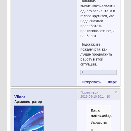
Начинаю
выписывать аспекты
одного варианта, а в
голове крутится, что
надо сначала
проработать
противоположное, и
наоборот.
Подскажите,
пожалуйста, как
лучше продолжить
работу в этой
ситуации.
0
Цитировать
Вверх
2
Поделиться
2015-08-10 10:14:10
Viktor
Администратор
Лана
написал(а):
Здравствуйте!
Я