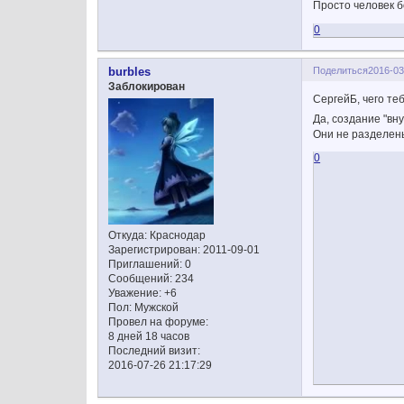
Просто человек б
0
Поделиться
2016-03
burbles
Заблокирован
СергейБ, чего теб
Да, создание "вн
Они не разделены
0
Откуда:
Краснодар
Зарегистрирован
: 2011-09-01
Приглашений:
0
Сообщений:
234
Уважение:
+6
Пол:
Мужской
Провел на форуме:
8 дней 18 часов
Последний визит:
2016-07-26 21:17:29