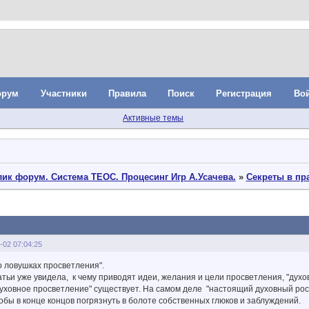
орум
Участники
Правила
Поиск
Регистрация
Во
Активные темы
ик форум. Система ТЕОС. Процесинг Игр А.Усачева.
»
Секреты в пр
-02 07:04:25
 ловушках просветления".
атьи уже увидела, к чему приводят идеи, желания и цели просветления, "духо
уховное просветление" существует. На самом деле "настоящий духовный рост
обы в конце концов погрязнуть в болоте собственных глюков и заблуждений.