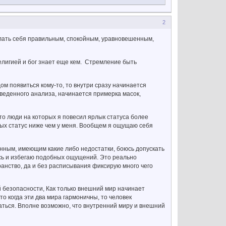
2
делать себя правильным, спокойным, уравновешенным,
религией и бог знает еще кем. Стремление быть
дом появиться кому-то, то внутри сразу начинается
оведенного анализа, начинается примерка масок,
это люди на которых я повесил ярлык статуса более
орых статус ниже чем у меня. Вообщем я ощущаю себя
ренным, имеющим какие либо недостатки, боюсь допускать
оюсь и избегаю подобных ощущений. Это реально
анство, да и без расписывания фиксирую много чего
й безопасности, Как только внешний мир начинает
о когда эти два мира гармоничны, то человек
маться. Вполне возможно, что внутренний миру и внешний