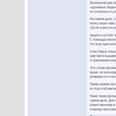
Вселенной для пр
«духовные люди»
их особенность к
На самом деле, с
боясь своих чувс
«Если я могу не 
Защита состоит в
С помощью магиче
это еще одна раз
Алан Лурье пишет
чувствительными 
и принимаем нашу
Эти слова чрезвы
выше, не разъеди
уязвимости и нес
Таким людям наст
из-под этой маск
Такие люди делаю
самом деле. Для 
божественному в 
очередь признава