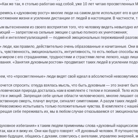
«Как же так, я столько работаю над собой, уже 10 лет читаю просветленных М
тремясь к «духовному росту» многие люди на самом деле используют его в це
отяжении жизни и усилении дистанции от людей в настоящем. В частности, 
 вытеснением из своего восприятия того, что человеку видеть невыгодно и
ций — запретом на сильные эмоции с целью полного их уничтожения;
 и интеллектуализацией — подменой эмоциональных переживаний разгово
люди, как правило, действительно очень образованные и начитанные. Они в
ть, чувственность, эмоциональность, интуитивность, то есть любые способы жи
 миром с его страданиями, трудностями и страстями легче легкого, надо лиш
вания. «Занятия духовным ростом» продвигают таких людей в усилении под
тем, что «просветленные» люди видят свой идеал в абсолютной невозмутимос
очется спросить: откуда взялась мысль, что быть духовным — это значит быт
ловеческая природа досталась нам в комплекте с телом и психикой. Тело ис
тв и эмоций. Запрещая себе целые области человеческого, многие лишают се
ственную смерть, плачут внутри, сигналят симптомами. А разум таких людей 
 Невозможно испытывать только положительные чувства. В комплекте с нашей
Запрещая себе переживать их, мы в любом случае отказываемся от эмоциональ
духовное избегания» к таким людям применимы слова «духовный нарциссизм»
ак, как и я вижу их. Они как будто говорят: «Я духовный человек. Я путешест
ваю будущее, общаюсь с духами, советуюсь с ангелами, управляю энергией, 