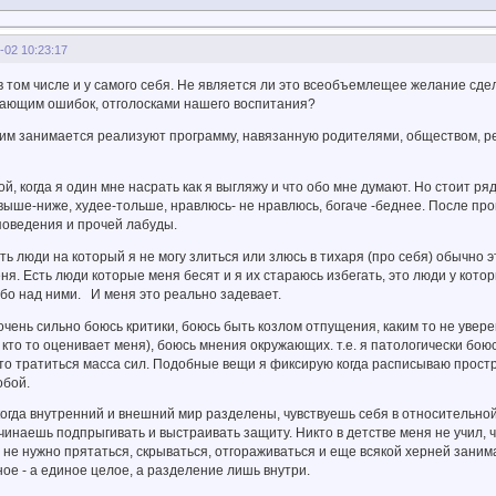
-02 10:23:17
 в том числе и у самого себя. Не является ли это всеобъемлещее желание с
лающим ошибок, отголосками нашего воспитания?
о этим занимается реализуют программу, навязанную родителями, обществом, 
ой, когда я один мне насрать как я выгляжу и что обо мне думают. Но стоит ря
 выше-ниже, худее-тольше, нравлюсь- не нравлюсь, богаче -беднее. После пр
поведения и прочей лабуды.
сть люди на который я не могу злиться или злюсь в тихаря (про себя) обычно 
еня. Есть люди которые меня бесят и я их стараюсь избегать, это люди у кот
бо над ними. И меня это реально задевает.
 очень сильно боюсь критики, боюсь быть козлом отпущения, каким то не уве
, кто то оценивает меня), боюсь мнения окружающих. т.е. я патологически б
то тратиться масса сил. Подобные вещи я фиксирую когда расписываю простр
обой.
когда внутренний и внешний мир разделены, чувствуешь себя в относительно
инаешь подпрыгивать и выстраивать защиту. Никто в детстве меня не учил, чт
 не нужно прятаться, скрываться, отгораживаться и еще всякой херней зани
зное - а единое целое, а разделение лишь внутри.