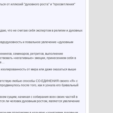
ся от иллюзий "духовного роста" и "просветления"
ждаю, что не считаю себя экспертом в религии и духовных
севдодуховность и повальное увлечение «духовным
енингов, семинаров, ретритов, выполнение
ствовать «негативные» эмоции, принесением себя в
ше…
 изолированность от мира или даже оказаться выше
приветствую любые способы СО-ЕДИНЕНИЯ своего «Я» с
продвинулось после того, как я узнала его буквальный
сем сущим, начиная с собирания всех своих частей в
тся ли человек духовным ростом, является увеличение
елесными практиками я называю «занятиями духовным