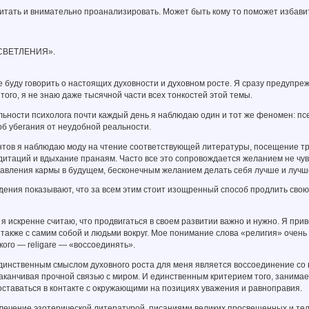
тать и внимательно проанализировать. Может быть кому то поможет избавить
СВЕТЛЕНИЯ».
не буду говорить о настоящих духовности и духовном росте. Я сразу предупре
 того, я не знаю даже тысячной части всех тонкостей этой темы.
льности психолога почти каждый день я наблюдаю один и тот же феномен: п
об убегания от неудобной реальности.
нтов я наблюдаю моду на чтение соответствующей литературы, посещение тр
итаций и вдыхание пранаям. Часто все это сопровождается желанием не чув
равления кармы в будущем, бесконечным желанием делать себя лучше и луч
ения показывают, что за всем этим стоит изощренный способ продлить свою
 я искренне считаю, что продвигаться в своем развитии важно и нужно. Я 
также с самим собой и людьми вокруг. Мое понимание слова «религия» очень 
кого — religare — «воссоединять».
динственным смыслом духовного роста для меня является воссоединение со в
аканчивая прочной связью с миром. И единственным критерием того, занимае
оставаться в контакте с окружающими на позициях уважения и равноправия.
влечение эзотерической литературой, писаниями великих просвещенных и т