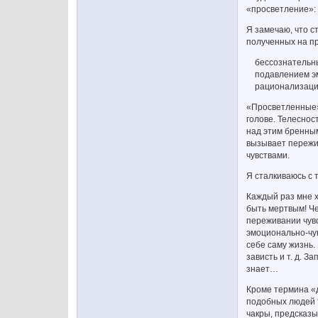
«просветление»: 
Я замечаю, что с
полученных на пр
бессознательным
подавлением эмо
рационализацией
«Просветленные» 
голове. Телеснос
над этим бренным
вызывает пережи
чувствами.
Я сталкиваюсь с 
Каждый раз мне х
быть мертвым! Че
переживании чувс
эмоционально-чув
себе саму жизнь.
зависть и т. д. 
знает…
Кроме термина «
подобных людей т
чакры, предсказы