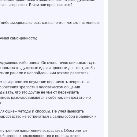
 очень серьезны. В чем они проявляются?
-либо эмоциональность как на нечто плотско-низменное;
очная само-ценность;
«духовное избегание». Он очень точно описывает суть
ользовать духовные идеи и практики для того, чтобы
скими ранами и непройденными вехами развития».
том» прикрывается неумение переживать неприятные
то обретения зрелости в человеческом общении
зывать, что это другие не умеют переживать
и вновь разочаровываются в себе как в недостаточно
я.
тляющие» методы и способы. Не умея выносить
ак средство не встречаться с самим собой в раненой и
 внутреннее напряжение возрастает. Обостряется
 собственное несовершенство и недостаточное