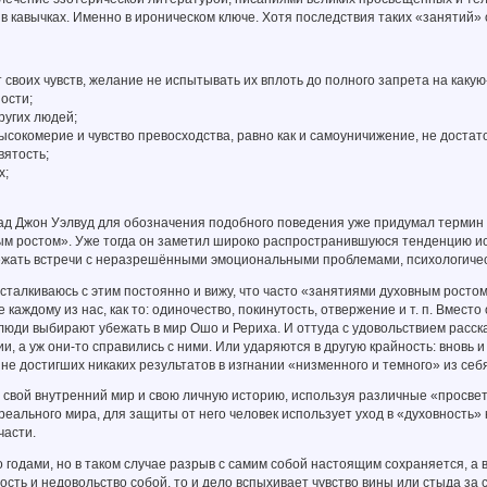
в кавычках. Именно в ироническом ключе. Хотя последствия таких «занятий»
воих чувств, желание не испытывать их вплоть до полного запрета на какую
ости;
угих людей;
окомерие и чувство превосходства, равно как и самоуничижение, не достат
ятость;
х;
ад Джон Уэлвуд для обозначения подобного поведения уже придумал термин 
м ростом». Уже тогда он заметил широко распространившуюся тенденцию исп
ежать встречи с неразрешёнными эмоциональными проблемами, психологиче
 сталкиваюсь с этим постоянно и вижу, что часто «занятиями духовным рос
е каждому из нас, как то: одиночество, покинутость, отвержение и т. п. Вмес
юди выбирают убежать в мир Ошо и Рериха. И оттуда с удовольствием расска
и, а уж они-то справились с ними. Или ударяются в другую крайность: вновь 
не достигших никаких результатов в изгнании «низменного и темного» из себ
 свой внутренний мир и свою личную историю, используя различные «просве
еального мира, для защиты от него человек использует уход в «духовность» к
части.
 годами, но в таком случае разрыв с самим собой настоящим сохраняется, а
сть и недовольство собой, то и дело вспыхивает чувство вины или стыда за