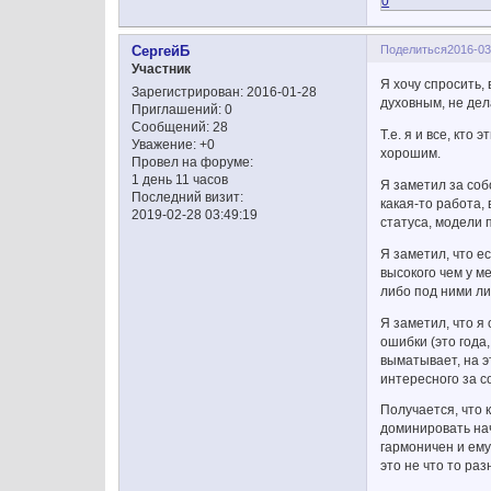
0
Поделиться
2016-03
СергейБ
Участник
Я хочу спросить,
Зарегистрирован
: 2016-01-28
духовным, не де
Приглашений:
0
Сообщений:
28
Т.е. я и все, кт
Уважение:
+0
хорошим.
Провел на форуме:
1 день 11 часов
Я заметил за соб
Последний визит:
какая-то работа,
2019-02-28 03:49:19
статуса, модели 
Я заметил, что е
высокого чем у м
либо под ними ли
Я заметил, что я
ошибки (это года
выматывает, на э
интересного за с
Получается, что 
доминировать нач
гармоничен и ему
это не что то ра