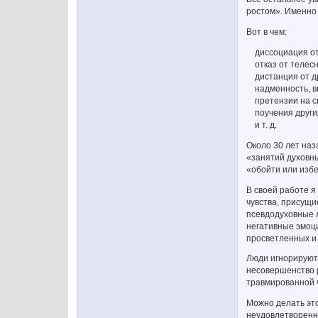
ростом». Именно 
Вот в чем:
диссоциация от с
отказ от телесн
дистанция от др
надменность, выс
претензии на св
поучения други
и т. д.
Около 30 лет наз
«занятий духовны
«обойти или изб
В своей работе я
чувства, присущи
псевдодуховные л
негативные эмоци
просветленных и 
Люди игнорируют
несовершенство р
травмированной 
Можно делать это
неудовлетворенно