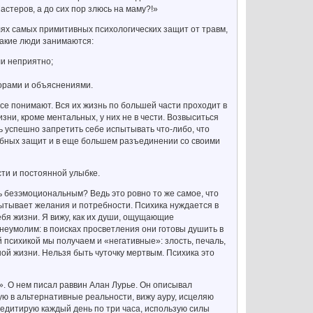
астеров, а до сих пор злюсь на маму?!»
лях самых примитивных психологических защит от травм,
такие люди занимаются:
ли неприятно;
рами и объяснениями.
се понимают. Вся их жизнь по большей части проходит в
зни, кроме ментальных, у них не в чести. Возвыситься
ь успешно запретить себе испытывать что-либо, что
обных защит и в еще большем разъединении со своими
ти и постоянной улыбке.
ь безэмоциональным? Ведь это ровно то же самое, что
пытывает желания и потребности. Психика нуждается в
бя жизни. Я вижу, как их души, ощущающие
неумолим: в поисках просветления они готовы душить в
 психикой мы получаем и «негативные»: злость, печаль,
ной жизни. Нельзя быть чуточку мертвым. Психика это
. О нем писал раввин Алан Лурье. Он описывал
вую в альтернативные реальности, вижу ауру, исцеляю
медитирую каждый день по три часа, использую силы