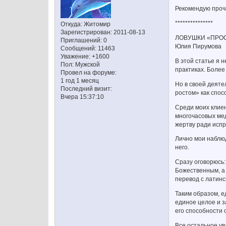
Рекомендую прочи
***************
Откуда:
Житомир
Зарегистрирован
: 2011-08-13
ЛОВУШКИ «ПРО
Приглашений:
0
Юлия Пирумова
Сообщений:
11463
Уважение:
+1600
В этой статье я 
Пол:
Мужской
практиках. Более
Провел на форуме:
1 год 1 месяц
Но в своей деяте
Последний визит:
ростом» как спос
Вчера 15:37:10
Среди моих клие
многочасовых мед
жертву ради исп
Лично мои наблюд
него.
Сразу оговорюсь:
Божественным, а 
перевод с латинс
Таким образом, е
единое целое и з
его способности 
Все остальное у