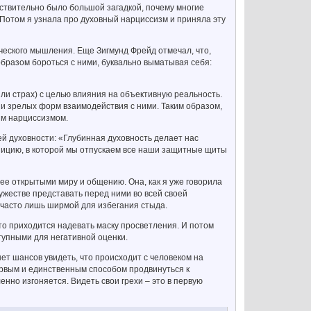
йствительно было большой загадкой, почему многие
отом я узнала про духовный нарциссизм и приняла эту
ического мышления. Еще Зигмунд Фрейд отмечал, что,
образом бороться с ними, буквально выматывая себя:
ли страх) с целью влияния на объективную реальность.
и зрелых форм взаимодействия с ними. Таким образом,
ым нарциссизмом.
й духовности: «Глубинная духовность делает нас
зицию, в которой мы отпускаем все наши защитные щиты
ее открытыми миру и общению. Она, как я уже говорила
ужестве представать перед ними во всей своей
 часто лишь ширмой для избегания стыда.
то приходится надевать маску просветления. И потом
тупными для негативной оценки.
нет шансов увидеть, что происходит с человеком на
первым и единственным способом продвинуться к
енно изгоняется. Видеть свои грехи – это в первую