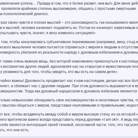
ивлечения успеха… Правда в том, что я более развит, чем вы!» Для меня де
 проявляли крайнюю степень высокомерия, общаясь с простыми смертными. П
ак психологический диагноз.
трах своих чувств и плохих мыслей – это разновидность так называемого маг
тв и мыслей, человек начинает подавлять их. Потом он начинает навязчивым 
испытывать чувств, значит, я могу изменить ситуацию!»
 том, чтобы аннулировать субъективное переживание (например, вину, стыд и
ского мышления человек пытается справиться с миром и людьми в отсутстви
новидность убегания из реальности наряду с духовным избеганием и духовн
 также очень важную вещь, без которой невозможно прикоснуться к настояще
к восприятию других людей, вдохновляя нас на открытую и мужественную по
 уязвимость для того, чтобы увидеть, кто мы есть на самом деле».
чайно важны! Духовность продвигает нас к нам настоящим, делая нас все бол
няет, а сближает нас с другими людьми. При этом духовность выражается в м
овершенстве. Тогда как духовный нарциссизм и духовное избегание являются
олько невыносимо обнаружить свое несовершенство и негативные чувства, ч
и свысока общаться с миром, представая неуязвимыми и правильными, недос
т все, чтобы воздвигнуть между собой и миром высокую стену, из-за которой 
него критически важно всегда представать перед другими «I am ok!». А ведь 
себе является интеграция своей теневой, негативной части, того, что так усил
ть, что они есть.